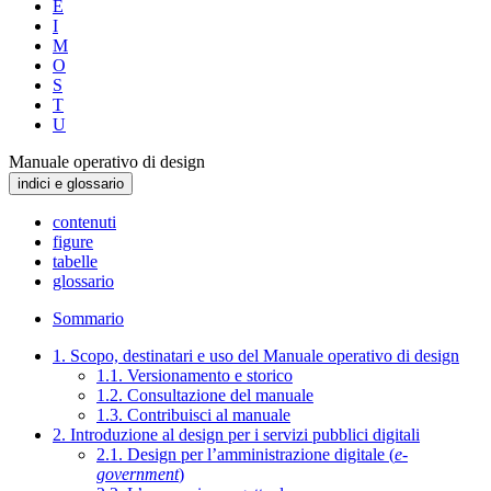
E
I
M
O
S
T
U
Manuale operativo di design
indici e glossario
contenuti
figure
tabelle
glossario
Sommario
1. Scopo, destinatari e uso del Manuale operativo di design
1.1. Versionamento e storico
1.2. Consultazione del manuale
1.3. Contribuisci al manuale
2. Introduzione al design per i servizi pubblici digitali
2.1. Design per l’amministrazione digitale (
e-
government
)