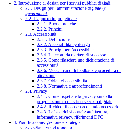
2. Introduzione al design per i servizi pubblici digitali
2.1. Design per l’amministrazione digitale (
e-
government
)
2.2. L’approccio progettuale
2.2.1. Buone pratiche
2.2.2. Principi
2.3. Accessibilità
2.3.1. Definizione
2.3.2. Accessibilità by design
2.3.3. Principi per l’accessibilità
2.3.4. Linee guida e criteri di successo
2.3.5. Come rilasciare una dichiarazione di
accessibilità
2.3.6. Meccanismo di feedback e procedura di
attuazione
2.3.7. Obiettivi accessibilità
2.3.8. Normativa e approfondimenti
2.4. Privacy
2.4.1. Come rispettare la privacy sin dalla
progettazione di un sito o servizio digitale
2.4.2. Richiedi il consenso quando necessario
2.4.3. Le basi del sito web: architettura,
informativa privacy, riferimenti DPO
3. Pianificazione, gestione e strategia
3.1. Obiettivi del progetto