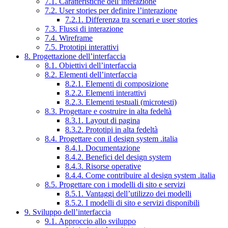
7.1. Caratteristiche dell’interazione
7.2. User stories per definire l’interazione
7.2.1. Differenza tra scenari e user stories
7.3. Flussi di interazione
7.4. Wireframe
7.5. Prototipi interattivi
8. Progettazione dell’interfaccia
8.1. Obiettivi dell’interfaccia
8.2. Elementi dell’interfaccia
8.2.1. Elementi di composizione
8.2.2. Elementi interattivi
8.2.3. Elementi testuali (microtesti)
8.3. Progettare e costruire in alta fedeltà
8.3.1. Layout di pagina
8.3.2. Prototipi in alta fedeltà
8.4. Progettare con il design system .italia
8.4.1. Documentazione
8.4.2. Benefici del design system
8.4.3. Risorse operative
8.4.4. Come contribuire al design system .italia
8.5. Progettare con i modelli di sito e servizi
8.5.1. Vantaggi dell’utilizzo dei modelli
8.5.2. I modelli di sito e servizi disponibili
9. Sviluppo dell’interfaccia
9.1. Approccio allo sviluppo