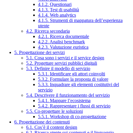
4.1.2. Questionari
4.1.3. Test di usabilità
4.1.4. Web analytics
4.1.5. Strumenti di mappatura dell’esperienza
utente
4.2. Ricerca secondaria
4.2.1. Ricerca documentale
4.2.2. Analisi benchmark
4.2.3. Valutazione euristica
5. Progettazione dei servizi
5.1. Cosa sono i servizi e il service design
5.2. Progettare servizi pubblici digitali
5.3. Definire il modello di servizio
5.3.1. Identificare gli attori coinvolti
5.3.2. Formulare la proposta di valore
5.3.3. Inquadrare gli elementi costitutivi del
servizio
5.4. Descrivere il funzionamento del servizio
5.4.1. Mappare l’ecosistema
5.4.2. Rappresentare i flussi di servizio
5.5. Co-progettare le soluzioni
5.5.1. Workshop di co-progettazione
6. Progettazione dei contenuti
6.1. Cos’è il content design
6.2. Ricerca utente sui contenuti e il linguaggio