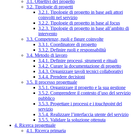
3.1. Obiettivi del progetto
3.2. Tipologie di progetti
3.2.1. Tipologie di progetto in base agli attori
coinvolti nel servizio
3.2.2. Tipologie di progetto in base al focus
3.2.3. Tipologie di progetto in base all’ambito di
intervento
3.3. Competenze, ruoli e figure coinvolte
3.3.1. Coordinatore di progetto
3.3.2. Definire ruoli e responsabilità
3.4. Metodo di lavoro
3.4.1. Definire processi, strumenti e rituali
3.4.2. Curare la documentazione di progetto
3.4.3. Organizzare tavoli tecnici collaborativi
3.4.4. Prendere decisioni
3.5. Il processo progettuale
3.5.1. Organizzare il progetto e la sua gestione
3.5.2. Comprendere il contesto d’uso del servizio
pubblico
3.5.3. Progettare i processi e i
touchpoint
del
servizio
3.5.4. Realizzare l’interfaccia utente del servizio
3.5.5. Validare la soluzione ottenuta
4. Ricerca progettuale
4.1. Ricerca primaria