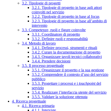
3.2. Tipologie di progetti
3.2.1. Tipologie di progetto in base agli attori
coinvolti nel servizio
3.2.2. Tipologie di progetto in base al focus
3.2.3. Tipologie di progetto in base all’ambito di
intervento
3.3. Competenze, ruoli e figure coinvolte
3.3.1. Coordinatore di progetto
3.3.2. Definire ruoli e responsabilità
3.4. Metodo di lavoro
3.4.1. Definire processi, strumenti e rituali
3.4.2. Curare la documentazione di progetto
3.4.3. Organizzare tavoli tecnici collaborativi
3.4.4. Prendere decisioni
3.5. Il processo progettuale
3.5.1. Organizzare il progetto e la sua gestione
3.5.2. Comprendere il contesto d’uso del servizio
pubblico
3.5.3. Progettare i processi e i
touchpoint
del
servizio
3.5.4. Realizzare l’interfaccia utente del servizio
3.5.5. Validare la soluzione ottenuta
4. Ricerca progettuale
4.1. Ricerca primaria
4.1.1. Interviste