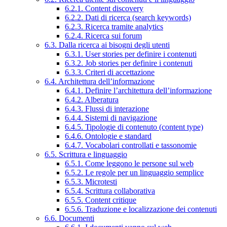
6.2.1. Content discovery
6.2.2. Dati di ricerca (search keywords)
6.2.3. Ricerca tramite analytics
6.2.4. Ricerca sui forum
6.3. Dalla ricerca ai bisogni degli utenti
6.3.1. User stories per definire i contenuti
6.3.2. Job stories per definire i contenuti
6.3.3. Criteri di accettazione
6.4. Architettura dell’informazione
6.4.1. Definire l’architettura dell’informazione
6.4.2. Alberatura
6.4.3. Flussi di interazione
6.4.4. Sistemi di navigazione
6.4.5. Tipologie di contenuto (content type)
6.4.6. Ontologie e standard
6.4.7. Vocabolari controllati e tassonomie
6.5. Scrittura e linguaggio
6.5.1. Come leggono le persone sul web
6.5.2. Le regole per un linguaggio semplice
6.5.3. Microtesti
6.5.4. Scrittura collaborativa
6.5.5. Content critique
6.5.6. Traduzione e localizzazione dei contenuti
6.6. Documenti