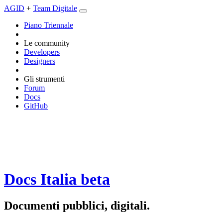
AGID
+
Team Digitale
Piano Triennale
Le community
Developers
Designers
Gli strumenti
Forum
Docs
GitHub
Docs Italia
beta
Documenti pubblici, digitali.