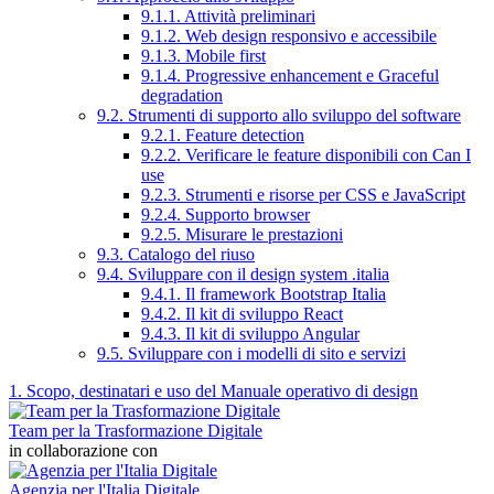
9.1.1. Attività preliminari
9.1.2. Web design responsivo e accessibile
9.1.3. Mobile first
9.1.4. Progressive enhancement e Graceful
degradation
9.2. Strumenti di supporto allo sviluppo del software
9.2.1. Feature detection
9.2.2. Verificare le feature disponibili con Can I
use
9.2.3. Strumenti e risorse per CSS e JavaScript
9.2.4. Supporto browser
9.2.5. Misurare le prestazioni
9.3. Catalogo del riuso
9.4. Sviluppare con il design system .italia
9.4.1. Il framework Bootstrap Italia
9.4.2. Il kit di sviluppo React
9.4.3. Il kit di sviluppo Angular
9.5. Sviluppare con i modelli di sito e servizi
1. Scopo, destinatari e uso del Manuale operativo di design
Team per la Trasformazione Digitale
in collaborazione con
Agenzia per l'Italia Digitale