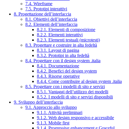
7.4. Wireframe
7.5. Prototipi interattivi
8. Progettazione dell’interfaccia
8.1. Obiettivi dell’interfaccia
8.2. Elementi dell’interfaccia
8.2.1. Elementi di composizione
8.2.2. Elementi interattivi
8.2.3. Elementi testuali (microtesti)
8.3. Progettare e costruire in alta fedeltà
8.3.1. Layout di pagina
8.3.2. Prototipi in alta fedeltà
8.4. Progettare con il design system .italia
8.4.1. Documentazione
8.4.2. Benefici del design system
8.4.3. Risorse operative
8.4.4. Come contribuire al design system .italia
8.5. Progettare con i modelli di sito e servizi
8.5.1. Vantaggi dell’utilizzo dei modelli
8.5.2. I modelli di sito e servizi disponibili
9. Sviluppo dell’interfaccia
9.1. Approccio allo sviluppo
9.1.1. Attività preliminari
9.1.2. Web design responsivo e accessibile
9.1.3. Mobile first
9.1.4. Progressive enhancement e Graceful