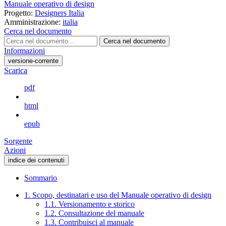
Manuale operativo di design
Progetto:
Designers Italia
Amministrazione:
italia
Cerca nel documento
Cerca nel documento
Informazioni
versione-corrente
Scarica
pdf
html
epub
Sorgente
Azioni
indice dei contenuti
Sommario
1. Scopo, destinatari e uso del Manuale operativo di design
1.1. Versionamento e storico
1.2. Consultazione del manuale
1.3. Contribuisci al manuale