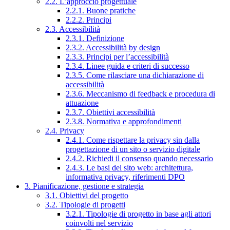
2.2. L’approccio progettuale
2.2.1. Buone pratiche
2.2.2. Principi
2.3. Accessibilità
2.3.1. Definizione
2.3.2. Accessibilità by design
2.3.3. Principi per l’accessibilità
2.3.4. Linee guida e criteri di successo
2.3.5. Come rilasciare una dichiarazione di
accessibilità
2.3.6. Meccanismo di feedback e procedura di
attuazione
2.3.7. Obiettivi accessibilità
2.3.8. Normativa e approfondimenti
2.4. Privacy
2.4.1. Come rispettare la privacy sin dalla
progettazione di un sito o servizio digitale
2.4.2. Richiedi il consenso quando necessario
2.4.3. Le basi del sito web: architettura,
informativa privacy, riferimenti DPO
3. Pianificazione, gestione e strategia
3.1. Obiettivi del progetto
3.2. Tipologie di progetti
3.2.1. Tipologie di progetto in base agli attori
coinvolti nel servizio