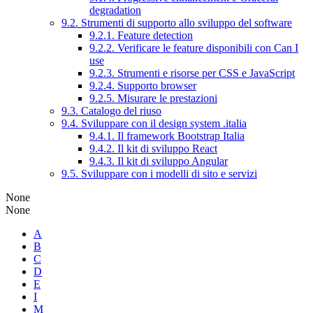
degradation
9.2. Strumenti di supporto allo sviluppo del software
9.2.1. Feature detection
9.2.2. Verificare le feature disponibili con Can I
use
9.2.3. Strumenti e risorse per CSS e JavaScript
9.2.4. Supporto browser
9.2.5. Misurare le prestazioni
9.3. Catalogo del riuso
9.4. Sviluppare con il design system .italia
9.4.1. Il framework Bootstrap Italia
9.4.2. Il kit di sviluppo React
9.4.3. Il kit di sviluppo Angular
9.5. Sviluppare con i modelli di sito e servizi
None
None
A
B
C
D
E
I
M