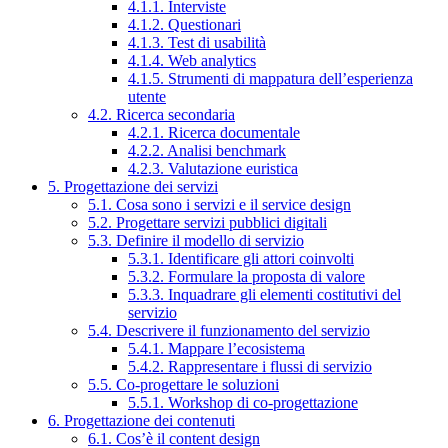
4.1.1. Interviste
4.1.2. Questionari
4.1.3. Test di usabilità
4.1.4. Web analytics
4.1.5. Strumenti di mappatura dell’esperienza
utente
4.2. Ricerca secondaria
4.2.1. Ricerca documentale
4.2.2. Analisi benchmark
4.2.3. Valutazione euristica
5. Progettazione dei servizi
5.1. Cosa sono i servizi e il service design
5.2. Progettare servizi pubblici digitali
5.3. Definire il modello di servizio
5.3.1. Identificare gli attori coinvolti
5.3.2. Formulare la proposta di valore
5.3.3. Inquadrare gli elementi costitutivi del
servizio
5.4. Descrivere il funzionamento del servizio
5.4.1. Mappare l’ecosistema
5.4.2. Rappresentare i flussi di servizio
5.5. Co-progettare le soluzioni
5.5.1. Workshop di co-progettazione
6. Progettazione dei contenuti
6.1. Cos’è il content design