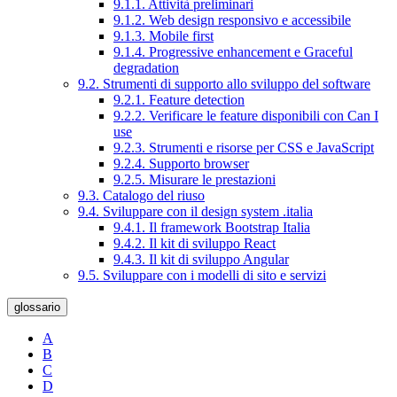
9.1.1. Attività preliminari
9.1.2. Web design responsivo e accessibile
9.1.3. Mobile first
9.1.4. Progressive enhancement e Graceful
degradation
9.2. Strumenti di supporto allo sviluppo del software
9.2.1. Feature detection
9.2.2. Verificare le feature disponibili con Can I
use
9.2.3. Strumenti e risorse per CSS e JavaScript
9.2.4. Supporto browser
9.2.5. Misurare le prestazioni
9.3. Catalogo del riuso
9.4. Sviluppare con il design system .italia
9.4.1. Il framework Bootstrap Italia
9.4.2. Il kit di sviluppo React
9.4.3. Il kit di sviluppo Angular
9.5. Sviluppare con i modelli di sito e servizi
glossario
A
B
C
D