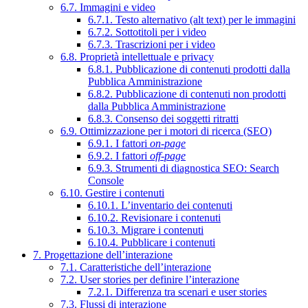
6.7. Immagini e video
6.7.1. Testo alternativo (alt text) per le immagini
6.7.2. Sottotitoli per i video
6.7.3. Trascrizioni per i video
6.8. Proprietà intellettuale e privacy
6.8.1. Pubblicazione di contenuti prodotti dalla
Pubblica Amministrazione
6.8.2. Pubblicazione di contenuti non prodotti
dalla Pubblica Amministrazione
6.8.3. Consenso dei soggetti ritratti
6.9. Ottimizzazione per i motori di ricerca (SEO)
6.9.1. I fattori
on-page
6.9.2. I fattori
off-page
6.9.3. Strumenti di diagnostica SEO: Search
Console
6.10. Gestire i contenuti
6.10.1. L’inventario dei contenuti
6.10.2. Revisionare i contenuti
6.10.3. Migrare i contenuti
6.10.4. Pubblicare i contenuti
7. Progettazione dell’interazione
7.1. Caratteristiche dell’interazione
7.2. User stories per definire l’interazione
7.2.1. Differenza tra scenari e user stories
7.3. Flussi di interazione