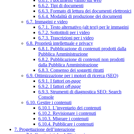
6.6.1. I documenti vanno sul web
6.6.2. Tipi di documenti
6.6.3. Formato di lettura dei documenti elettronici
6.6.4. Modalità di produzione dei documenti
6.7. Immagini e video
6.7.1. Testo alternativo (alt text) per le immagini
6.7.2. Sottotitoli per i video
6.7.3. Trascrizioni per i video
6.8. Proprietà intellettuale e privacy
6.8.1. Pubblicazione di contenuti prodotti dalla
Pubblica Amministrazione
6.8.2. Pubblicazione di contenuti non prodotti
dalla Pubblica Amministrazione
6.8.3. Consenso dei soggetti ritratti
6.9. Ottimizzazione per i motori di ricerca (SEO)
6.9.1. I fattori
on-page
6.9.2. I fattori
off-page
6.9.3. Strumenti di diagnostica SEO: Search
Console
6.10. Gestire i contenuti
6.10.1. L’inventario dei contenuti
6.10.2. Revisionare i contenuti
6.10.3. Migrare i contenuti
6.10.4. Pubblicare i contenuti
7. Progettazione dell’interazione