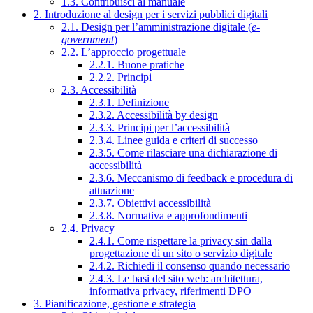
1.3. Contribuisci al manuale
2. Introduzione al design per i servizi pubblici digitali
2.1. Design per l’amministrazione digitale (
e-
government
)
2.2. L’approccio progettuale
2.2.1. Buone pratiche
2.2.2. Principi
2.3. Accessibilità
2.3.1. Definizione
2.3.2. Accessibilità by design
2.3.3. Principi per l’accessibilità
2.3.4. Linee guida e criteri di successo
2.3.5. Come rilasciare una dichiarazione di
accessibilità
2.3.6. Meccanismo di feedback e procedura di
attuazione
2.3.7. Obiettivi accessibilità
2.3.8. Normativa e approfondimenti
2.4. Privacy
2.4.1. Come rispettare la privacy sin dalla
progettazione di un sito o servizio digitale
2.4.2. Richiedi il consenso quando necessario
2.4.3. Le basi del sito web: architettura,
informativa privacy, riferimenti DPO
3. Pianificazione, gestione e strategia