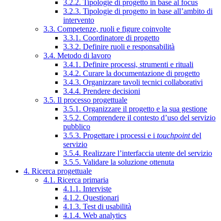
3.2.2. Tipologie di progetto in base al focus
3.2.3. Tipologie di progetto in base all’ambito di
intervento
3.3. Competenze, ruoli e figure coinvolte
3.3.1. Coordinatore di progetto
3.3.2. Definire ruoli e responsabilità
3.4. Metodo di lavoro
3.4.1. Definire processi, strumenti e rituali
3.4.2. Curare la documentazione di progetto
3.4.3. Organizzare tavoli tecnici collaborativi
3.4.4. Prendere decisioni
3.5. Il processo progettuale
3.5.1. Organizzare il progetto e la sua gestione
3.5.2. Comprendere il contesto d’uso del servizio
pubblico
3.5.3. Progettare i processi e i
touchpoint
del
servizio
3.5.4. Realizzare l’interfaccia utente del servizio
3.5.5. Validare la soluzione ottenuta
4. Ricerca progettuale
4.1. Ricerca primaria
4.1.1. Interviste
4.1.2. Questionari
4.1.3. Test di usabilità
4.1.4. Web analytics