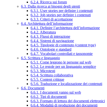
6.2.4. Ricerca sui forum
6.3. Dalla ricerca ai bisogni degli utenti
6.3.1. User stories per definire i contenuti
6.3.2. Job stories per definire i contenuti
6.3.3. Criteri di accettazione
6.4. Architettura dell’informazione
6.4.1. Definire l’architettura dell’informazione
6.4.2. Alberatura
6.4.3. Flussi di interazione
6.4.4. Sistemi di navigazione
6.4.5. Tipologie di contenuto (content type)
6.4.6. Ontologie e standard
6.4.7. Vocabolari controllati e tassonomie
6.5. Scrittura e linguaggio
6.5.1. Come leggono le persone sul web
6.5.2. Le regole per un linguaggio semplice
6.5.3. Microtesti
6.5.4. Scrittura collaborativa
6.5.5. Content critique
6.5.6. Traduzione e localizzazione dei contenuti
6.6. Documenti
6.6.1. I documenti vanno sul web
6.6.2. Tipi di documenti
6.6.3. Formato di lettura dei documenti elettronici
6.6.4. Modalità di produzione dei documenti