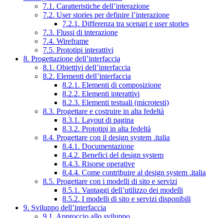
7.1. Caratteristiche dell’interazione
7.2. User stories per definire l’interazione
7.2.1. Differenza tra scenari e user stories
7.3. Flussi di interazione
7.4. Wireframe
7.5. Prototipi interattivi
8. Progettazione dell’interfaccia
8.1. Obiettivi dell’interfaccia
8.2. Elementi dell’interfaccia
8.2.1. Elementi di composizione
8.2.2. Elementi interattivi
8.2.3. Elementi testuali (microtesti)
8.3. Progettare e costruire in alta fedeltà
8.3.1. Layout di pagina
8.3.2. Prototipi in alta fedeltà
8.4. Progettare con il design system .italia
8.4.1. Documentazione
8.4.2. Benefici del design system
8.4.3. Risorse operative
8.4.4. Come contribuire al design system .italia
8.5. Progettare con i modelli di sito e servizi
8.5.1. Vantaggi dell’utilizzo dei modelli
8.5.2. I modelli di sito e servizi disponibili
9. Sviluppo dell’interfaccia
9.1. Approccio allo sviluppo