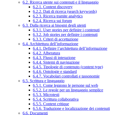
6.2. Ricerca utente sui contenuti e il linguaggio
6.2.1. Content discovery
6.2.2. Dati di ricerca (search keywords)
6.2.3. Ricerca tramite analytics
6.2.4. Ricerca sui forum
6.3. Dalla ricerca ai bisogni degli utenti
6.3.1. User stories per definire i contenuti
6.3.2. Job stories per definire i contenuti
6.3.3. Criteri di accettazione
6.4. Architettura dell’informazione
6.4.1. Definire l’architettura dell’informazione
6.4.2. Alberatura
6.4.3. Flussi di interazione
6.4.4. Sistemi di navigazione
6.4.5. Tipologie di contenuto (content type)
6.4.6. Ontologie e standard
6.4.7. Vocabolari controllati e tassonomie
6.5. Scrittura e linguaggio
6.5.1. Come leggono le persone sul web
6.5.2. Le regole per un linguaggio semplice
6.5.3. Microtesti
6.5.4. Scrittura collaborativa
6.5.5. Content critique
6.5.6. Traduzione e localizzazione dei contenuti
6.6. Documenti