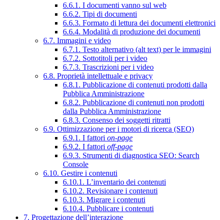
6.6.1. I documenti vanno sul web
6.6.2. Tipi di documenti
6.6.3. Formato di lettura dei documenti elettronici
6.6.4. Modalità di produzione dei documenti
6.7. Immagini e video
6.7.1. Testo alternativo (alt text) per le immagini
6.7.2. Sottotitoli per i video
6.7.3. Trascrizioni per i video
6.8. Proprietà intellettuale e privacy
6.8.1. Pubblicazione di contenuti prodotti dalla
Pubblica Amministrazione
6.8.2. Pubblicazione di contenuti non prodotti
dalla Pubblica Amministrazione
6.8.3. Consenso dei soggetti ritratti
6.9. Ottimizzazione per i motori di ricerca (SEO)
6.9.1. I fattori
on-page
6.9.2. I fattori
off-page
6.9.3. Strumenti di diagnostica SEO: Search
Console
6.10. Gestire i contenuti
6.10.1. L’inventario dei contenuti
6.10.2. Revisionare i contenuti
6.10.3. Migrare i contenuti
6.10.4. Pubblicare i contenuti
7. Progettazione dell’interazione