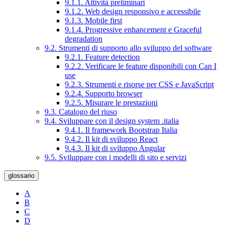
9.1.1. Attività preliminari
9.1.2. Web design responsivo e accessibile
9.1.3. Mobile first
9.1.4. Progressive enhancement e Graceful
degradation
9.2. Strumenti di supporto allo sviluppo del software
9.2.1. Feature detection
9.2.2. Verificare le feature disponibili con Can I
use
9.2.3. Strumenti e risorse per CSS e JavaScript
9.2.4. Supporto browser
9.2.5. Misurare le prestazioni
9.3. Catalogo del riuso
9.4. Sviluppare con il design system .italia
9.4.1. Il framework Bootstrap Italia
9.4.2. Il kit di sviluppo React
9.4.3. Il kit di sviluppo Angular
9.5. Sviluppare con i modelli di sito e servizi
glossario
A
B
C
D