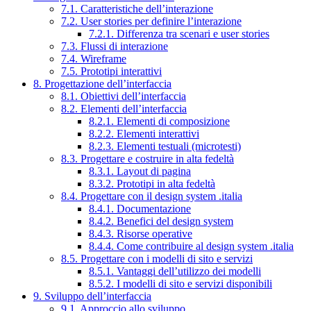
7.1. Caratteristiche dell’interazione
7.2. User stories per definire l’interazione
7.2.1. Differenza tra scenari e user stories
7.3. Flussi di interazione
7.4. Wireframe
7.5. Prototipi interattivi
8. Progettazione dell’interfaccia
8.1. Obiettivi dell’interfaccia
8.2. Elementi dell’interfaccia
8.2.1. Elementi di composizione
8.2.2. Elementi interattivi
8.2.3. Elementi testuali (microtesti)
8.3. Progettare e costruire in alta fedeltà
8.3.1. Layout di pagina
8.3.2. Prototipi in alta fedeltà
8.4. Progettare con il design system .italia
8.4.1. Documentazione
8.4.2. Benefici del design system
8.4.3. Risorse operative
8.4.4. Come contribuire al design system .italia
8.5. Progettare con i modelli di sito e servizi
8.5.1. Vantaggi dell’utilizzo dei modelli
8.5.2. I modelli di sito e servizi disponibili
9. Sviluppo dell’interfaccia
9.1. Approccio allo sviluppo