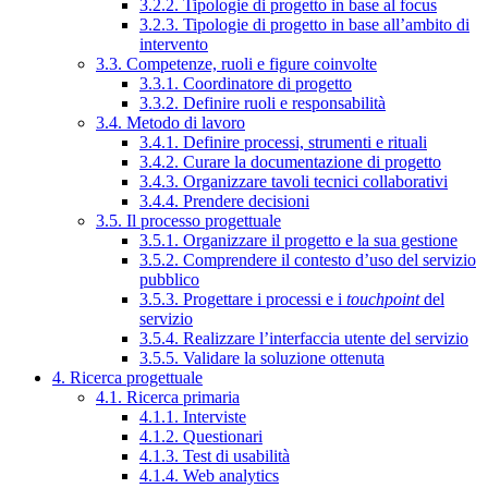
3.2.2. Tipologie di progetto in base al focus
3.2.3. Tipologie di progetto in base all’ambito di
intervento
3.3. Competenze, ruoli e figure coinvolte
3.3.1. Coordinatore di progetto
3.3.2. Definire ruoli e responsabilità
3.4. Metodo di lavoro
3.4.1. Definire processi, strumenti e rituali
3.4.2. Curare la documentazione di progetto
3.4.3. Organizzare tavoli tecnici collaborativi
3.4.4. Prendere decisioni
3.5. Il processo progettuale
3.5.1. Organizzare il progetto e la sua gestione
3.5.2. Comprendere il contesto d’uso del servizio
pubblico
3.5.3. Progettare i processi e i
touchpoint
del
servizio
3.5.4. Realizzare l’interfaccia utente del servizio
3.5.5. Validare la soluzione ottenuta
4. Ricerca progettuale
4.1. Ricerca primaria
4.1.1. Interviste
4.1.2. Questionari
4.1.3. Test di usabilità
4.1.4. Web analytics