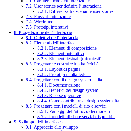
7.1. Caratteristiche dell’interazione
7.2. User stories per definire l’interazione
7.2.1. Differenza tra scenari e user stories
7.3. Flussi di interazione
7.4. Wireframe
7.5. Prototipi interattivi
8. Progettazione dell’interfaccia
8.1. Obiettivi dell’interfaccia
8.2. Elementi dell’interfaccia
8.2.1. Elementi di composizione
8.2.2. Elementi interattivi
8.2.3. Elementi testuali (microtesti)
8.3. Progettare e costruire in alta fedeltà
8.3.1. Layout di pagina
8.3.2. Prototipi in alta fedeltà
8.4. Progettare con il design system .italia
8.4.1. Documentazione
8.4.2. Benefici del design system
8.4.3. Risorse operative
8.4.4. Come contribuire al design system .italia
8.5. Progettare con i modelli di sito e servizi
8.5.1. Vantaggi dell’utilizzo dei modelli
8.5.2. I modelli di sito e servizi disponibili
9. Sviluppo dell’interfaccia
9.1. Approccio allo sviluppo