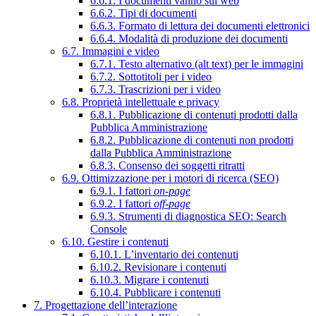
6.6.1. I documenti vanno sul web
6.6.2. Tipi di documenti
6.6.3. Formato di lettura dei documenti elettronici
6.6.4. Modalità di produzione dei documenti
6.7. Immagini e video
6.7.1. Testo alternativo (alt text) per le immagini
6.7.2. Sottotitoli per i video
6.7.3. Trascrizioni per i video
6.8. Proprietà intellettuale e privacy
6.8.1. Pubblicazione di contenuti prodotti dalla
Pubblica Amministrazione
6.8.2. Pubblicazione di contenuti non prodotti
dalla Pubblica Amministrazione
6.8.3. Consenso dei soggetti ritratti
6.9. Ottimizzazione per i motori di ricerca (SEO)
6.9.1. I fattori
on-page
6.9.2. I fattori
off-page
6.9.3. Strumenti di diagnostica SEO: Search
Console
6.10. Gestire i contenuti
6.10.1. L’inventario dei contenuti
6.10.2. Revisionare i contenuti
6.10.3. Migrare i contenuti
6.10.4. Pubblicare i contenuti
7. Progettazione dell’interazione