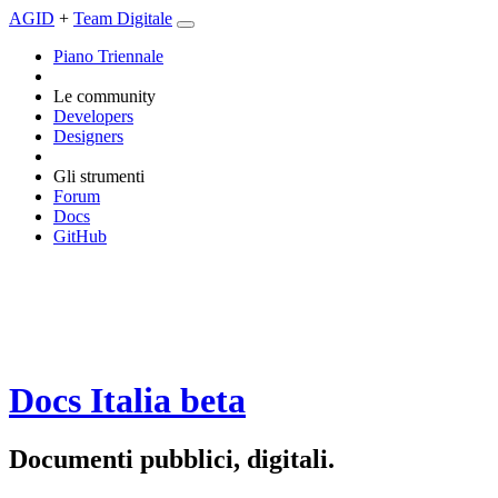
AGID
+
Team Digitale
Piano Triennale
Le community
Developers
Designers
Gli strumenti
Forum
Docs
GitHub
Docs Italia
beta
Documenti pubblici, digitali.