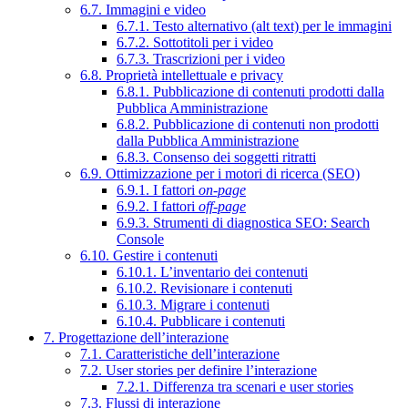
6.7. Immagini e video
6.7.1. Testo alternativo (alt text) per le immagini
6.7.2. Sottotitoli per i video
6.7.3. Trascrizioni per i video
6.8. Proprietà intellettuale e privacy
6.8.1. Pubblicazione di contenuti prodotti dalla
Pubblica Amministrazione
6.8.2. Pubblicazione di contenuti non prodotti
dalla Pubblica Amministrazione
6.8.3. Consenso dei soggetti ritratti
6.9. Ottimizzazione per i motori di ricerca (SEO)
6.9.1. I fattori
on-page
6.9.2. I fattori
off-page
6.9.3. Strumenti di diagnostica SEO: Search
Console
6.10. Gestire i contenuti
6.10.1. L’inventario dei contenuti
6.10.2. Revisionare i contenuti
6.10.3. Migrare i contenuti
6.10.4. Pubblicare i contenuti
7. Progettazione dell’interazione
7.1. Caratteristiche dell’interazione
7.2. User stories per definire l’interazione
7.2.1. Differenza tra scenari e user stories
7.3. Flussi di interazione