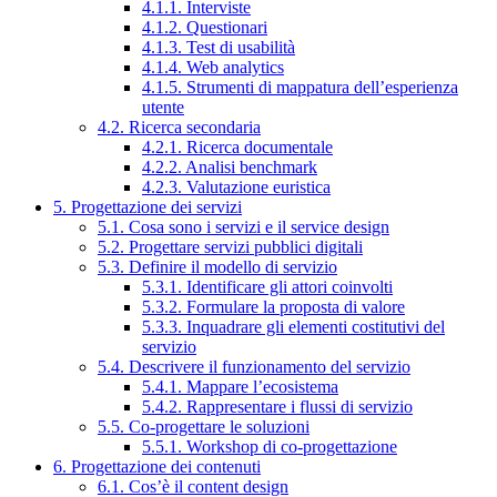
4.1.1. Interviste
4.1.2. Questionari
4.1.3. Test di usabilità
4.1.4. Web analytics
4.1.5. Strumenti di mappatura dell’esperienza
utente
4.2. Ricerca secondaria
4.2.1. Ricerca documentale
4.2.2. Analisi benchmark
4.2.3. Valutazione euristica
5. Progettazione dei servizi
5.1. Cosa sono i servizi e il service design
5.2. Progettare servizi pubblici digitali
5.3. Definire il modello di servizio
5.3.1. Identificare gli attori coinvolti
5.3.2. Formulare la proposta di valore
5.3.3. Inquadrare gli elementi costitutivi del
servizio
5.4. Descrivere il funzionamento del servizio
5.4.1. Mappare l’ecosistema
5.4.2. Rappresentare i flussi di servizio
5.5. Co-progettare le soluzioni
5.5.1. Workshop di co-progettazione
6. Progettazione dei contenuti
6.1. Cos’è il content design