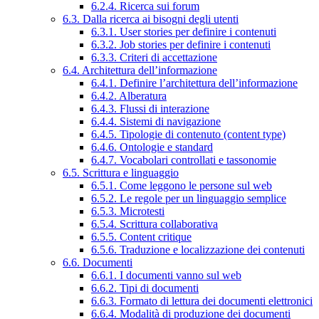
6.2.4. Ricerca sui forum
6.3. Dalla ricerca ai bisogni degli utenti
6.3.1. User stories per definire i contenuti
6.3.2. Job stories per definire i contenuti
6.3.3. Criteri di accettazione
6.4. Architettura dell’informazione
6.4.1. Definire l’architettura dell’informazione
6.4.2. Alberatura
6.4.3. Flussi di interazione
6.4.4. Sistemi di navigazione
6.4.5. Tipologie di contenuto (content type)
6.4.6. Ontologie e standard
6.4.7. Vocabolari controllati e tassonomie
6.5. Scrittura e linguaggio
6.5.1. Come leggono le persone sul web
6.5.2. Le regole per un linguaggio semplice
6.5.3. Microtesti
6.5.4. Scrittura collaborativa
6.5.5. Content critique
6.5.6. Traduzione e localizzazione dei contenuti
6.6. Documenti
6.6.1. I documenti vanno sul web
6.6.2. Tipi di documenti
6.6.3. Formato di lettura dei documenti elettronici
6.6.4. Modalità di produzione dei documenti