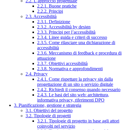
2.2. L’approccio progettuale
2.2.1. Buone pratiche
2.2.2. Principi
2.3. Accessibilità
2.3.1. Definizione
2.3.2. Accessibilità by design
2.3.3. Principi per l’accessibilità
2.3.4. Linee guida e criteri di successo
2.3.5. Come rilasciare una dichiarazione di
accessibilità
2.3.6. Meccanismo di feedback e procedura di
attuazione
2.3.7. Obiettivi accessibilità
2.3.8. Normativa e approfondimenti
2.4. Privacy
2.4.1. Come rispettare la privacy sin dalla
progettazione di un sito o servizio digitale
2.4.2. Richiedi il consenso quando necessario
2.4.3. Le basi del sito web: architettura,
informativa privacy, riferimenti DPO
3. Pianificazione, gestione e strategia
3.1. Obiettivi del progetto
3.2. Tipologie di progetti
3.2.1. Tipologie di progetto in base agli attori
coinvolti nel servizio