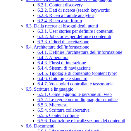
6.2.1. Content discovery
6.2.2. Dati di ricerca (search keywords)
6.2.3. Ricerca tramite analytics
6.2.4. Ricerca sui forum
6.3. Dalla ricerca ai bisogni degli utenti
6.3.1. User stories per definire i contenuti
6.3.2. Job stories per definire i contenuti
6.3.3. Criteri di accettazione
6.4. Architettura dell’informazione
6.4.1. Definire l’architettura dell’informazione
6.4.2. Alberatura
6.4.3. Flussi di interazione
6.4.4. Sistemi di navigazione
6.4.5. Tipologie di contenuto (content type)
6.4.6. Ontologie e standard
6.4.7. Vocabolari controllati e tassonomie
6.5. Scrittura e linguaggio
6.5.1. Come leggono le persone sul web
6.5.2. Le regole per un linguaggio semplice
6.5.3. Microtesti
6.5.4. Scrittura collaborativa
6.5.5. Content critique
6.5.6. Traduzione e localizzazione dei contenuti
6.6. Documenti