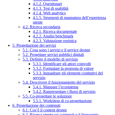
4.1.2. Questionari
4.1.3. Test di usabilità
4.1.4. Web analytics
4.1.5. Strumenti di mappatura dell’esperienza
utente
4.2. Ricerca secondaria
4.2.1. Ricerca documentale
4.2.2. Analisi benchmark
4.2.3. Valutazione euristica
5. Progettazione dei servizi
5.1. Cosa sono i servizi e il service design
5.2. Progettare servizi pubblici digitali
5.3. Definire il modello di servizio
5.3.1. Identificare gli attori coinvolti
5.3.2. Formulare la proposta di valore
5.3.3. Inquadrare gli elementi costitutivi del
servizio
5.4. Descrivere il funzionamento del servizio
5.4.1. Mappare l’ecosistema
5.4.2. Rappresentare i flussi di servizio
5.5. Co-progettare le soluzioni
5.5.1. Workshop di co-progettazione
6. Progettazione dei contenuti
6.1. Cos’è il content design
6.2. Ricerca utente sui contenuti e il linguaggio