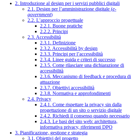
2. Introduzione al design per i servizi pubblici digitali
2.1. Design per l’amministrazione digitale (
e-
government
)
2.2. L’approccio progettuale
2.2.1. Buone pratiche
2.2.2. Principi
2.3. Accessibilità
2.3.1. Definizione
2.3.2. Accessibilità by design
2.3.3. Principi per l’accessibilità
2.3.4. Linee guida e criteri di successo
2.3.5. Come rilasciare una dichiarazione di
accessibilità
2.3.6. Meccanismo di feedback e procedura di
attuazione
2.3.7. Obiettivi accessibilità
2.3.8. Normativa e approfondimenti
2.4. Privacy
2.4.1. Come rispettare la privacy sin dalla
progettazione di un sito o servizio digitale
2.4.2. Richiedi il consenso quando necessario
2.4.3. Le basi del sito web: architettura,
informativa privacy, riferimenti DPO
3. Pianificazione, gestione e strategia
3.1. Obiettivi del progetto