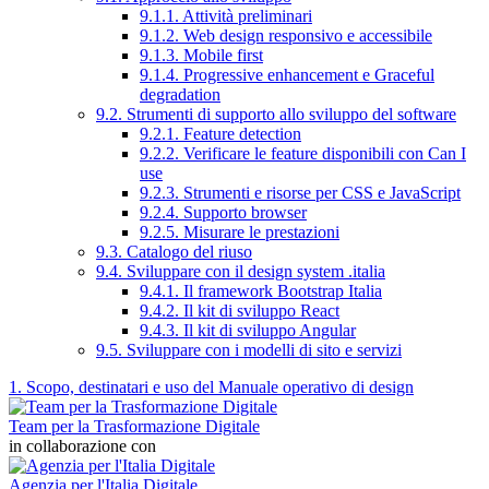
9.1.1. Attività preliminari
9.1.2. Web design responsivo e accessibile
9.1.3. Mobile first
9.1.4. Progressive enhancement e Graceful
degradation
9.2. Strumenti di supporto allo sviluppo del software
9.2.1. Feature detection
9.2.2. Verificare le feature disponibili con Can I
use
9.2.3. Strumenti e risorse per CSS e JavaScript
9.2.4. Supporto browser
9.2.5. Misurare le prestazioni
9.3. Catalogo del riuso
9.4. Sviluppare con il design system .italia
9.4.1. Il framework Bootstrap Italia
9.4.2. Il kit di sviluppo React
9.4.3. Il kit di sviluppo Angular
9.5. Sviluppare con i modelli di sito e servizi
1. Scopo, destinatari e uso del Manuale operativo di design
Team per la Trasformazione Digitale
in collaborazione con
Agenzia per l'Italia Digitale