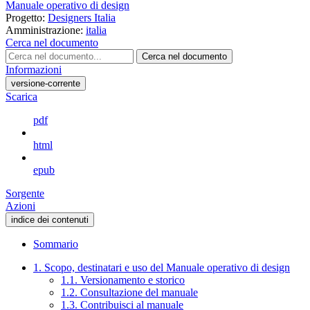
Manuale operativo di design
Progetto:
Designers Italia
Amministrazione:
italia
Cerca nel documento
Cerca nel documento
Informazioni
versione-corrente
Scarica
pdf
html
epub
Sorgente
Azioni
indice dei contenuti
Sommario
1. Scopo, destinatari e uso del Manuale operativo di design
1.1. Versionamento e storico
1.2. Consultazione del manuale
1.3. Contribuisci al manuale