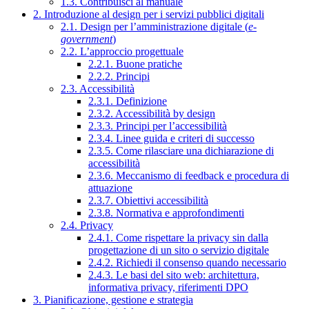
1.3. Contribuisci al manuale
2. Introduzione al design per i servizi pubblici digitali
2.1. Design per l’amministrazione digitale (
e-
government
)
2.2. L’approccio progettuale
2.2.1. Buone pratiche
2.2.2. Principi
2.3. Accessibilità
2.3.1. Definizione
2.3.2. Accessibilità by design
2.3.3. Principi per l’accessibilità
2.3.4. Linee guida e criteri di successo
2.3.5. Come rilasciare una dichiarazione di
accessibilità
2.3.6. Meccanismo di feedback e procedura di
attuazione
2.3.7. Obiettivi accessibilità
2.3.8. Normativa e approfondimenti
2.4. Privacy
2.4.1. Come rispettare la privacy sin dalla
progettazione di un sito o servizio digitale
2.4.2. Richiedi il consenso quando necessario
2.4.3. Le basi del sito web: architettura,
informativa privacy, riferimenti DPO
3. Pianificazione, gestione e strategia