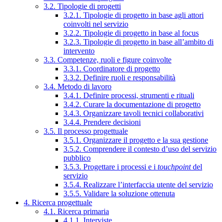
3.2. Tipologie di progetti
3.2.1. Tipologie di progetto in base agli attori
coinvolti nel servizio
3.2.2. Tipologie di progetto in base al focus
3.2.3. Tipologie di progetto in base all’ambito di
intervento
3.3. Competenze, ruoli e figure coinvolte
3.3.1. Coordinatore di progetto
3.3.2. Definire ruoli e responsabilità
3.4. Metodo di lavoro
3.4.1. Definire processi, strumenti e rituali
3.4.2. Curare la documentazione di progetto
3.4.3. Organizzare tavoli tecnici collaborativi
3.4.4. Prendere decisioni
3.5. Il processo progettuale
3.5.1. Organizzare il progetto e la sua gestione
3.5.2. Comprendere il contesto d’uso del servizio
pubblico
3.5.3. Progettare i processi e i
touchpoint
del
servizio
3.5.4. Realizzare l’interfaccia utente del servizio
3.5.5. Validare la soluzione ottenuta
4. Ricerca progettuale
4.1. Ricerca primaria
4.1.1. Interviste