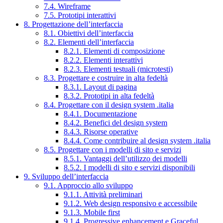
7.4. Wireframe
7.5. Prototipi interattivi
8. Progettazione dell’interfaccia
8.1. Obiettivi dell’interfaccia
8.2. Elementi dell’interfaccia
8.2.1. Elementi di composizione
8.2.2. Elementi interattivi
8.2.3. Elementi testuali (microtesti)
8.3. Progettare e costruire in alta fedeltà
8.3.1. Layout di pagina
8.3.2. Prototipi in alta fedeltà
8.4. Progettare con il design system .italia
8.4.1. Documentazione
8.4.2. Benefici del design system
8.4.3. Risorse operative
8.4.4. Come contribuire al design system .italia
8.5. Progettare con i modelli di sito e servizi
8.5.1. Vantaggi dell’utilizzo dei modelli
8.5.2. I modelli di sito e servizi disponibili
9. Sviluppo dell’interfaccia
9.1. Approccio allo sviluppo
9.1.1. Attività preliminari
9.1.2. Web design responsivo e accessibile
9.1.3. Mobile first
9.1.4. Progressive enhancement e Graceful