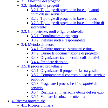
3.1. Obiettivi del progetto
3.2. Tipologie di progetti
3.2.1. Tipologie di progetto in base agli attori
coinvolti nel servizio
3.2.2. Tipologie di progetto in base al focus
3.2.3. Tipologie di progetto in base all’ambito di
intervento
3.3. Competenze, ruoli e figure coinvolte
3.3.1. Coordinatore di progetto
3.3.2. Definire ruoli e responsabilità
3.4. Metodo di lavoro
3.4.1. Definire processi, strumenti e rituali
3.4.2. Curare la documentazione di progetto
3.4.3. Organizzare tavoli tecnici collaborativi
3.4.4. Prendere decisioni
3.5. Il processo progettuale
3.5.1. Organizzare il progetto e la sua gestione
3.5.2. Comprendere il contesto d’uso del servizio
pubblico
3.5.3. Progettare i processi e i
touchpoint
del
servizio
3.5.4. Realizzare l’interfaccia utente del servizio
3.5.5. Validare la soluzione ottenuta
4. Ricerca progettuale
4.1. Ricerca primaria