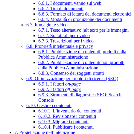
6.6.1. I documenti vanno sul web
6.6.2. Tipi di documenti
6.6.3. Formato di lettura dei documenti elettronici
6.6.4. Modalità di produzione dei documenti
6.7. Immagini e video
6.7.1. Testo alternativo (alt text) per le immagini
6.7.2. Sottotitoli per i video
6.7.3. Trascrizioni per i video
6.8. Proprietà intellettuale e privacy
6.8.1. Pubblicazione di contenuti prodotti dalla
Pubblica Amministrazione
6.8.2. Pubblicazione di contenuti non prodotti
dalla Pubblica Amministrazione
6.8.3. Consenso dei soggetti ritratti
6.9. Ottimizzazione per i motori di ricerca (SEO)
6.9.1. I fattori
on-page
6.9.2. I fattori
off-page
6.9.3. Strumenti di diagnostica SEO: Search
Console
6.10. Gestire i contenuti
6.10.1. L’inventario dei contenuti
6.10.2. Revisionare i contenuti
6.10.3. Migrare i contenuti
6.10.4. Pubblicare i contenuti
7. Progettazione dell’interazione