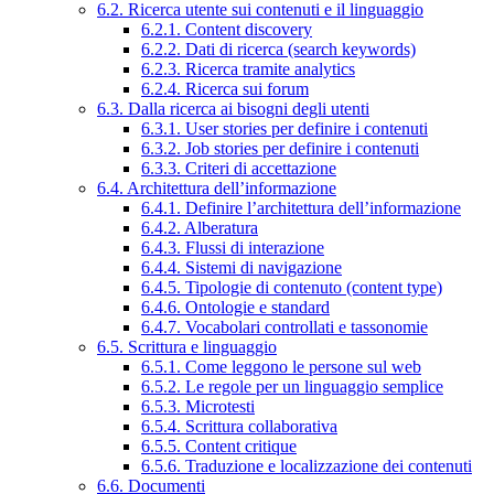
6.2. Ricerca utente sui contenuti e il linguaggio
6.2.1. Content discovery
6.2.2. Dati di ricerca (search keywords)
6.2.3. Ricerca tramite analytics
6.2.4. Ricerca sui forum
6.3. Dalla ricerca ai bisogni degli utenti
6.3.1. User stories per definire i contenuti
6.3.2. Job stories per definire i contenuti
6.3.3. Criteri di accettazione
6.4. Architettura dell’informazione
6.4.1. Definire l’architettura dell’informazione
6.4.2. Alberatura
6.4.3. Flussi di interazione
6.4.4. Sistemi di navigazione
6.4.5. Tipologie di contenuto (content type)
6.4.6. Ontologie e standard
6.4.7. Vocabolari controllati e tassonomie
6.5. Scrittura e linguaggio
6.5.1. Come leggono le persone sul web
6.5.2. Le regole per un linguaggio semplice
6.5.3. Microtesti
6.5.4. Scrittura collaborativa
6.5.5. Content critique
6.5.6. Traduzione e localizzazione dei contenuti
6.6. Documenti