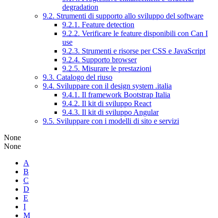
degradation
9.2. Strumenti di supporto allo sviluppo del software
9.2.1. Feature detection
9.2.2. Verificare le feature disponibili con Can I
use
9.2.3. Strumenti e risorse per CSS e JavaScript
9.2.4. Supporto browser
9.2.5. Misurare le prestazioni
9.3. Catalogo del riuso
9.4. Sviluppare con il design system .italia
9.4.1. Il framework Bootstrap Italia
9.4.2. Il kit di sviluppo React
9.4.3. Il kit di sviluppo Angular
9.5. Sviluppare con i modelli di sito e servizi
None
None
A
B
C
D
E
I
M