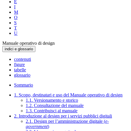
E
I
M
O
S
T
U
Manuale operativo di design
indici e glossario
contenuti
figure
tabelle
glossario
Sommario
1. Scopo, destinatari e uso del Manuale operativo di design
1.1. Versionamento e storico
1.2. Consultazione del manuale
1.3. Contribuisci al manuale
2. Introduzione al design per i servizi pubblici digitali
2.1. Design per l’amministrazione digitale (
e-
government
)