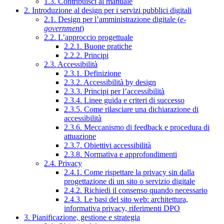
1.3. Contribuisci al manuale
2. Introduzione al design per i servizi pubblici digitali
2.1. Design per l’amministrazione digitale (
e-
government
)
2.2. L’approccio progettuale
2.2.1. Buone pratiche
2.2.2. Principi
2.3. Accessibilità
2.3.1. Definizione
2.3.2. Accessibilità by design
2.3.3. Principi per l’accessibilità
2.3.4. Linee guida e criteri di successo
2.3.5. Come rilasciare una dichiarazione di
accessibilità
2.3.6. Meccanismo di feedback e procedura di
attuazione
2.3.7. Obiettivi accessibilità
2.3.8. Normativa e approfondimenti
2.4. Privacy
2.4.1. Come rispettare la privacy sin dalla
progettazione di un sito o servizio digitale
2.4.2. Richiedi il consenso quando necessario
2.4.3. Le basi del sito web: architettura,
informativa privacy, riferimenti DPO
3. Pianificazione, gestione e strategia