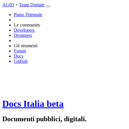
AGID
+
Team Digitale
Piano Triennale
Le community
Developers
Designers
Gli strumenti
Forum
Docs
GitHub
Docs Italia
beta
Documenti pubblici, digitali.