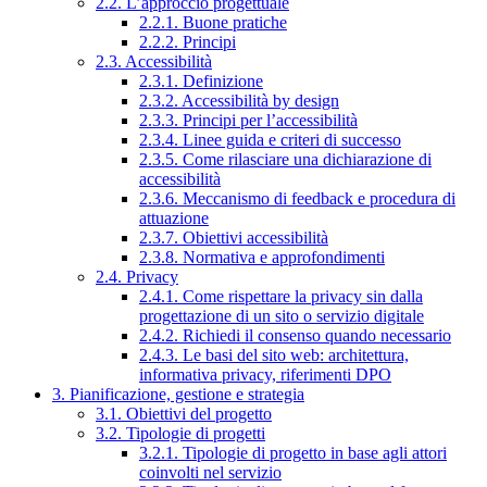
2.2. L’approccio progettuale
2.2.1. Buone pratiche
2.2.2. Principi
2.3. Accessibilità
2.3.1. Definizione
2.3.2. Accessibilità by design
2.3.3. Principi per l’accessibilità
2.3.4. Linee guida e criteri di successo
2.3.5. Come rilasciare una dichiarazione di
accessibilità
2.3.6. Meccanismo di feedback e procedura di
attuazione
2.3.7. Obiettivi accessibilità
2.3.8. Normativa e approfondimenti
2.4. Privacy
2.4.1. Come rispettare la privacy sin dalla
progettazione di un sito o servizio digitale
2.4.2. Richiedi il consenso quando necessario
2.4.3. Le basi del sito web: architettura,
informativa privacy, riferimenti DPO
3. Pianificazione, gestione e strategia
3.1. Obiettivi del progetto
3.2. Tipologie di progetti
3.2.1. Tipologie di progetto in base agli attori
coinvolti nel servizio