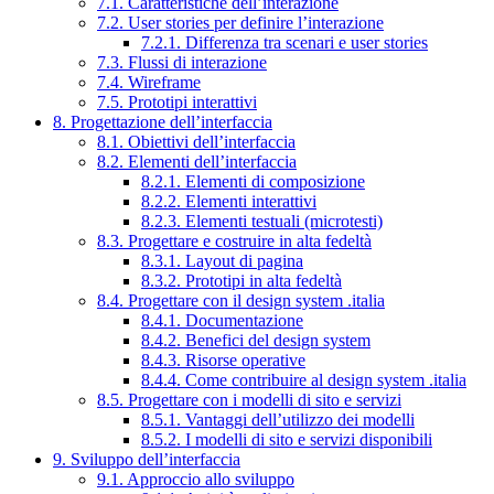
7.1. Caratteristiche dell’interazione
7.2. User stories per definire l’interazione
7.2.1. Differenza tra scenari e user stories
7.3. Flussi di interazione
7.4. Wireframe
7.5. Prototipi interattivi
8. Progettazione dell’interfaccia
8.1. Obiettivi dell’interfaccia
8.2. Elementi dell’interfaccia
8.2.1. Elementi di composizione
8.2.2. Elementi interattivi
8.2.3. Elementi testuali (microtesti)
8.3. Progettare e costruire in alta fedeltà
8.3.1. Layout di pagina
8.3.2. Prototipi in alta fedeltà
8.4. Progettare con il design system .italia
8.4.1. Documentazione
8.4.2. Benefici del design system
8.4.3. Risorse operative
8.4.4. Come contribuire al design system .italia
8.5. Progettare con i modelli di sito e servizi
8.5.1. Vantaggi dell’utilizzo dei modelli
8.5.2. I modelli di sito e servizi disponibili
9. Sviluppo dell’interfaccia
9.1. Approccio allo sviluppo