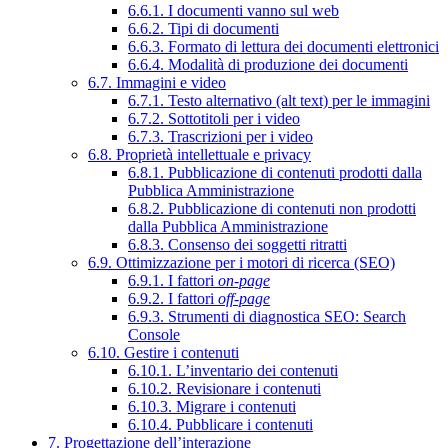
6.6.1. I documenti vanno sul web
6.6.2. Tipi di documenti
6.6.3. Formato di lettura dei documenti elettronici
6.6.4. Modalità di produzione dei documenti
6.7. Immagini e video
6.7.1. Testo alternativo (alt text) per le immagini
6.7.2. Sottotitoli per i video
6.7.3. Trascrizioni per i video
6.8. Proprietà intellettuale e privacy
6.8.1. Pubblicazione di contenuti prodotti dalla
Pubblica Amministrazione
6.8.2. Pubblicazione di contenuti non prodotti
dalla Pubblica Amministrazione
6.8.3. Consenso dei soggetti ritratti
6.9. Ottimizzazione per i motori di ricerca (SEO)
6.9.1. I fattori
on-page
6.9.2. I fattori
off-page
6.9.3. Strumenti di diagnostica SEO: Search
Console
6.10. Gestire i contenuti
6.10.1. L’inventario dei contenuti
6.10.2. Revisionare i contenuti
6.10.3. Migrare i contenuti
6.10.4. Pubblicare i contenuti
7. Progettazione dell’interazione