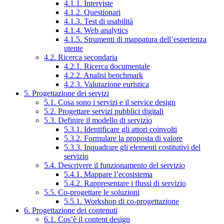
4.1.1. Interviste
4.1.2. Questionari
4.1.3. Test di usabilità
4.1.4. Web analytics
4.1.5. Strumenti di mappatura dell’esperienza
utente
4.2. Ricerca secondaria
4.2.1. Ricerca documentale
4.2.2. Analisi benchmark
4.2.3. Valutazione euristica
5. Progettazione dei servizi
5.1. Cosa sono i servizi e il service design
5.2. Progettare servizi pubblici digitali
5.3. Definire il modello di servizio
5.3.1. Identificare gli attori coinvolti
5.3.2. Formulare la proposta di valore
5.3.3. Inquadrare gli elementi costitutivi del
servizio
5.4. Descrivere il funzionamento del servizio
5.4.1. Mappare l’ecosistema
5.4.2. Rappresentare i flussi di servizio
5.5. Co-progettare le soluzioni
5.5.1. Workshop di co-progettazione
6. Progettazione dei contenuti
6.1. Cos’è il content design