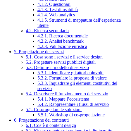
4.1.2. Questionari
4.1.3. Test di usabilità
4.1.4. Web analytics
4.1.5. Strumenti di mappatura dell’esperienza
utente
4.2. Ricerca secondaria
4.2.1. Ricerca documentale
4.2.2. Analisi benchmark
4.2.3. Valutazione euristica
5. Progettazione dei servizi
5.1. Cosa sono i servizi e il service design
5.2. Progettare servizi pubblici digitali
5.3. Definire il modello di servizio
5.3.1. Identificare gli attori coinvolti
5.3.2. Formulare la proposta di valore
5.3.3. Inquadrare gli elementi costitutivi del
servizio
5.4. Descrivere il funzionamento del servizio
5.4.1. Mappare l’ecosistema
5.4.2. Rappresentare i flussi di servizio
5.5. Co-progettare le soluzioni
5.5.1. Workshop di co-progettazione
6. Progettazione dei contenuti
6.1. Cos’è il content design
6.2. Ricerca utente sui contenuti e il linguaggio