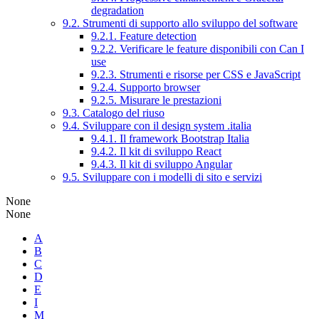
degradation
9.2. Strumenti di supporto allo sviluppo del software
9.2.1. Feature detection
9.2.2. Verificare le feature disponibili con Can I
use
9.2.3. Strumenti e risorse per CSS e JavaScript
9.2.4. Supporto browser
9.2.5. Misurare le prestazioni
9.3. Catalogo del riuso
9.4. Sviluppare con il design system .italia
9.4.1. Il framework Bootstrap Italia
9.4.2. Il kit di sviluppo React
9.4.3. Il kit di sviluppo Angular
9.5. Sviluppare con i modelli di sito e servizi
None
None
A
B
C
D
E
I
M