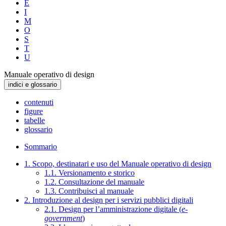
E
I
M
O
S
T
U
Manuale operativo di design
indici e glossario
contenuti
figure
tabelle
glossario
Sommario
1. Scopo, destinatari e uso del Manuale operativo di design
1.1. Versionamento e storico
1.2. Consultazione del manuale
1.3. Contribuisci al manuale
2. Introduzione al design per i servizi pubblici digitali
2.1. Design per l’amministrazione digitale (
e-
government
)