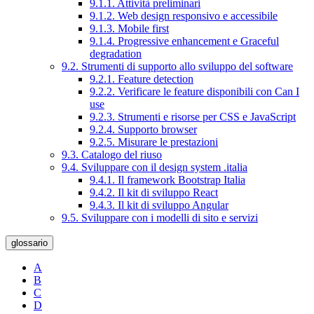
9.1.1. Attività preliminari
9.1.2. Web design responsivo e accessibile
9.1.3. Mobile first
9.1.4. Progressive enhancement e Graceful
degradation
9.2. Strumenti di supporto allo sviluppo del software
9.2.1. Feature detection
9.2.2. Verificare le feature disponibili con Can I
use
9.2.3. Strumenti e risorse per CSS e JavaScript
9.2.4. Supporto browser
9.2.5. Misurare le prestazioni
9.3. Catalogo del riuso
9.4. Sviluppare con il design system .italia
9.4.1. Il framework Bootstrap Italia
9.4.2. Il kit di sviluppo React
9.4.3. Il kit di sviluppo Angular
9.5. Sviluppare con i modelli di sito e servizi
glossario
A
B
C
D