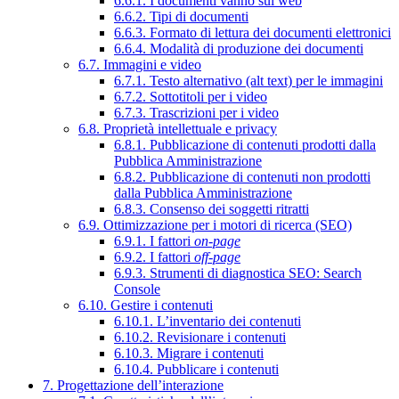
6.6.1. I documenti vanno sul web
6.6.2. Tipi di documenti
6.6.3. Formato di lettura dei documenti elettronici
6.6.4. Modalità di produzione dei documenti
6.7. Immagini e video
6.7.1. Testo alternativo (alt text) per le immagini
6.7.2. Sottotitoli per i video
6.7.3. Trascrizioni per i video
6.8. Proprietà intellettuale e privacy
6.8.1. Pubblicazione di contenuti prodotti dalla
Pubblica Amministrazione
6.8.2. Pubblicazione di contenuti non prodotti
dalla Pubblica Amministrazione
6.8.3. Consenso dei soggetti ritratti
6.9. Ottimizzazione per i motori di ricerca (SEO)
6.9.1. I fattori
on-page
6.9.2. I fattori
off-page
6.9.3. Strumenti di diagnostica SEO: Search
Console
6.10. Gestire i contenuti
6.10.1. L’inventario dei contenuti
6.10.2. Revisionare i contenuti
6.10.3. Migrare i contenuti
6.10.4. Pubblicare i contenuti
7. Progettazione dell’interazione