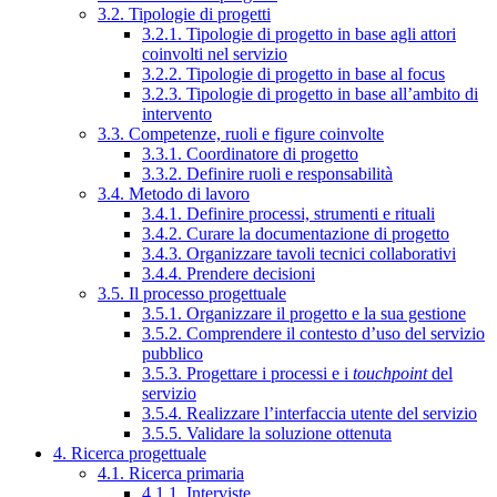
3.2. Tipologie di progetti
3.2.1. Tipologie di progetto in base agli attori
coinvolti nel servizio
3.2.2. Tipologie di progetto in base al focus
3.2.3. Tipologie di progetto in base all’ambito di
intervento
3.3. Competenze, ruoli e figure coinvolte
3.3.1. Coordinatore di progetto
3.3.2. Definire ruoli e responsabilità
3.4. Metodo di lavoro
3.4.1. Definire processi, strumenti e rituali
3.4.2. Curare la documentazione di progetto
3.4.3. Organizzare tavoli tecnici collaborativi
3.4.4. Prendere decisioni
3.5. Il processo progettuale
3.5.1. Organizzare il progetto e la sua gestione
3.5.2. Comprendere il contesto d’uso del servizio
pubblico
3.5.3. Progettare i processi e i
touchpoint
del
servizio
3.5.4. Realizzare l’interfaccia utente del servizio
3.5.5. Validare la soluzione ottenuta
4. Ricerca progettuale
4.1. Ricerca primaria
4.1.1. Interviste