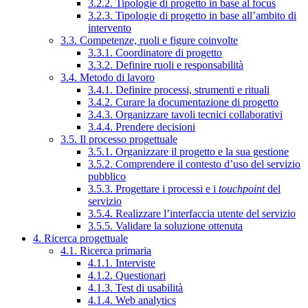
3.2.2. Tipologie di progetto in base al focus
3.2.3. Tipologie di progetto in base all’ambito di
intervento
3.3. Competenze, ruoli e figure coinvolte
3.3.1. Coordinatore di progetto
3.3.2. Definire ruoli e responsabilità
3.4. Metodo di lavoro
3.4.1. Definire processi, strumenti e rituali
3.4.2. Curare la documentazione di progetto
3.4.3. Organizzare tavoli tecnici collaborativi
3.4.4. Prendere decisioni
3.5. Il processo progettuale
3.5.1. Organizzare il progetto e la sua gestione
3.5.2. Comprendere il contesto d’uso del servizio
pubblico
3.5.3. Progettare i processi e i
touchpoint
del
servizio
3.5.4. Realizzare l’interfaccia utente del servizio
3.5.5. Validare la soluzione ottenuta
4. Ricerca progettuale
4.1. Ricerca primaria
4.1.1. Interviste
4.1.2. Questionari
4.1.3. Test di usabilità
4.1.4. Web analytics