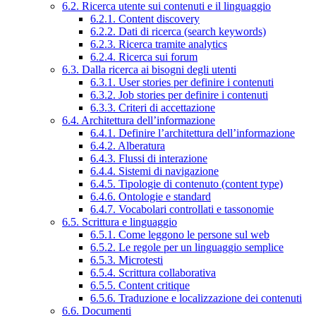
6.2. Ricerca utente sui contenuti e il linguaggio
6.2.1. Content discovery
6.2.2. Dati di ricerca (search keywords)
6.2.3. Ricerca tramite analytics
6.2.4. Ricerca sui forum
6.3. Dalla ricerca ai bisogni degli utenti
6.3.1. User stories per definire i contenuti
6.3.2. Job stories per definire i contenuti
6.3.3. Criteri di accettazione
6.4. Architettura dell’informazione
6.4.1. Definire l’architettura dell’informazione
6.4.2. Alberatura
6.4.3. Flussi di interazione
6.4.4. Sistemi di navigazione
6.4.5. Tipologie di contenuto (content type)
6.4.6. Ontologie e standard
6.4.7. Vocabolari controllati e tassonomie
6.5. Scrittura e linguaggio
6.5.1. Come leggono le persone sul web
6.5.2. Le regole per un linguaggio semplice
6.5.3. Microtesti
6.5.4. Scrittura collaborativa
6.5.5. Content critique
6.5.6. Traduzione e localizzazione dei contenuti
6.6. Documenti