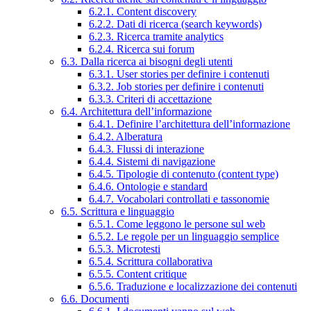
6.2.1. Content discovery
6.2.2. Dati di ricerca (search keywords)
6.2.3. Ricerca tramite analytics
6.2.4. Ricerca sui forum
6.3. Dalla ricerca ai bisogni degli utenti
6.3.1. User stories per definire i contenuti
6.3.2. Job stories per definire i contenuti
6.3.3. Criteri di accettazione
6.4. Architettura dell’informazione
6.4.1. Definire l’architettura dell’informazione
6.4.2. Alberatura
6.4.3. Flussi di interazione
6.4.4. Sistemi di navigazione
6.4.5. Tipologie di contenuto (content type)
6.4.6. Ontologie e standard
6.4.7. Vocabolari controllati e tassonomie
6.5. Scrittura e linguaggio
6.5.1. Come leggono le persone sul web
6.5.2. Le regole per un linguaggio semplice
6.5.3. Microtesti
6.5.4. Scrittura collaborativa
6.5.5. Content critique
6.5.6. Traduzione e localizzazione dei contenuti
6.6. Documenti