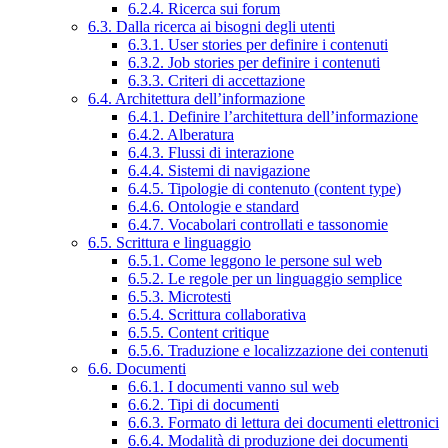
6.2.4. Ricerca sui forum
6.3. Dalla ricerca ai bisogni degli utenti
6.3.1. User stories per definire i contenuti
6.3.2. Job stories per definire i contenuti
6.3.3. Criteri di accettazione
6.4. Architettura dell’informazione
6.4.1. Definire l’architettura dell’informazione
6.4.2. Alberatura
6.4.3. Flussi di interazione
6.4.4. Sistemi di navigazione
6.4.5. Tipologie di contenuto (content type)
6.4.6. Ontologie e standard
6.4.7. Vocabolari controllati e tassonomie
6.5. Scrittura e linguaggio
6.5.1. Come leggono le persone sul web
6.5.2. Le regole per un linguaggio semplice
6.5.3. Microtesti
6.5.4. Scrittura collaborativa
6.5.5. Content critique
6.5.6. Traduzione e localizzazione dei contenuti
6.6. Documenti
6.6.1. I documenti vanno sul web
6.6.2. Tipi di documenti
6.6.3. Formato di lettura dei documenti elettronici
6.6.4. Modalità di produzione dei documenti