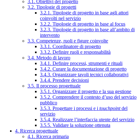
3.1. Obiettivi del progetto
3.2. Tipologie di progetti
3.2.1. Tipologie di progetto in base agli attori
coinvolti nel servizio
3.2.2. Tipologie di progetto in base al focus
3.2.3. Tipologie di progetto in base all’ambito di
intervento
3.3. Competenze, ruoli e figure coinvolte
3.3.1. Coordinatore di progetto
3.3.2. Definire ruoli e responsabilità
3.4. Metodo di lavoro
3.4.1. Definire processi, strumenti e rituali
3.4.2. Curare la documentazione di progetto
3.4.3. Organizzare tavoli tecnici collaborativi
3.4.4. Prendere decisioni
3.5. Il processo progettuale
3.5.1. Organizzare il progetto e la sua gestione
3.5.2. Comprendere il contesto d’uso del servizio
pubblico
3.5.3. Progettare i processi e i
touchpoint
del
servizio
3.5.4. Realizzare l’interfaccia utente del servizio
3.5.5. Validare la soluzione ottenuta
4. Ricerca progettuale
4.1. Ricerca primaria