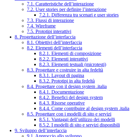
7.1. Caratteristiche dell’interazione
7.2. User stories per definire l’interazione
7.2.1. Differenza tra scenari e user stories
7.3. Flussi di interazione
7.4. Wireframe
7.5. Prototipi interattivi
8. Progettazione dell’interfaccia
8.1. Obiettivi dell’interfaccia
8.2. Elementi dell’interfaccia
8.2.1. Elementi di composizione
8.2.2. Elementi interattivi
8.2.3. Elementi testuali (microtesti)
8.3. Progettare e costruire in alta fedeltà
8.3.1. Layout di pagina
8.3.2. Prototipi in alta fedeltà
8.4. Progettare con il design system .italia
8.4.1. Documentazione
8.4.2. Benefici del design system
8.4.3. Risorse operative
8.4.4. Come contribuire al design system .italia
8.5. Progettare con i modelli di sito e servizi
8.5.1. Vantaggi dell’utilizzo dei modelli
8.5.2. I modelli di sito e servizi disponibili
9. Sviluppo dell’interfaccia
9.1. Approccio allo sviluppo