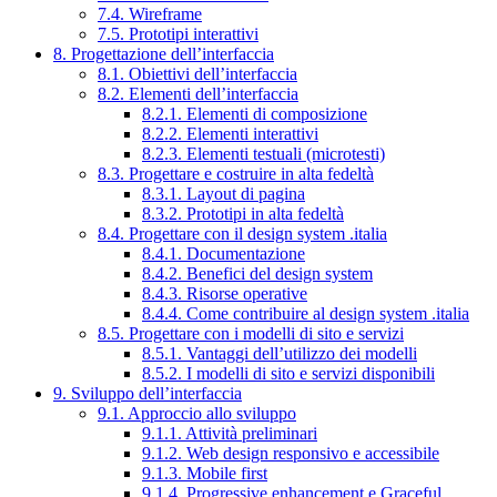
7.4. Wireframe
7.5. Prototipi interattivi
8. Progettazione dell’interfaccia
8.1. Obiettivi dell’interfaccia
8.2. Elementi dell’interfaccia
8.2.1. Elementi di composizione
8.2.2. Elementi interattivi
8.2.3. Elementi testuali (microtesti)
8.3. Progettare e costruire in alta fedeltà
8.3.1. Layout di pagina
8.3.2. Prototipi in alta fedeltà
8.4. Progettare con il design system .italia
8.4.1. Documentazione
8.4.2. Benefici del design system
8.4.3. Risorse operative
8.4.4. Come contribuire al design system .italia
8.5. Progettare con i modelli di sito e servizi
8.5.1. Vantaggi dell’utilizzo dei modelli
8.5.2. I modelli di sito e servizi disponibili
9. Sviluppo dell’interfaccia
9.1. Approccio allo sviluppo
9.1.1. Attività preliminari
9.1.2. Web design responsivo e accessibile
9.1.3. Mobile first
9.1.4. Progressive enhancement e Graceful