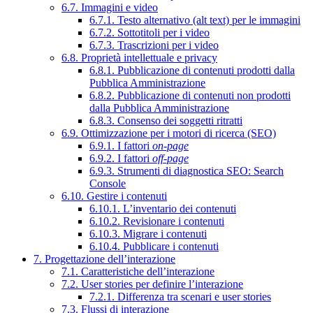
6.7. Immagini e video
6.7.1. Testo alternativo (alt text) per le immagini
6.7.2. Sottotitoli per i video
6.7.3. Trascrizioni per i video
6.8. Proprietà intellettuale e privacy
6.8.1. Pubblicazione di contenuti prodotti dalla
Pubblica Amministrazione
6.8.2. Pubblicazione di contenuti non prodotti
dalla Pubblica Amministrazione
6.8.3. Consenso dei soggetti ritratti
6.9. Ottimizzazione per i motori di ricerca (SEO)
6.9.1. I fattori
on-page
6.9.2. I fattori
off-page
6.9.3. Strumenti di diagnostica SEO: Search
Console
6.10. Gestire i contenuti
6.10.1. L’inventario dei contenuti
6.10.2. Revisionare i contenuti
6.10.3. Migrare i contenuti
6.10.4. Pubblicare i contenuti
7. Progettazione dell’interazione
7.1. Caratteristiche dell’interazione
7.2. User stories per definire l’interazione
7.2.1. Differenza tra scenari e user stories
7.3. Flussi di interazione