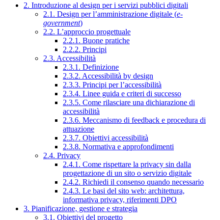
2. Introduzione al design per i servizi pubblici digitali
2.1. Design per l’amministrazione digitale (
e-
government
)
2.2. L’approccio progettuale
2.2.1. Buone pratiche
2.2.2. Principi
2.3. Accessibilità
2.3.1. Definizione
2.3.2. Accessibilità by design
2.3.3. Principi per l’accessibilità
2.3.4. Linee guida e criteri di successo
2.3.5. Come rilasciare una dichiarazione di
accessibilità
2.3.6. Meccanismo di feedback e procedura di
attuazione
2.3.7. Obiettivi accessibilità
2.3.8. Normativa e approfondimenti
2.4. Privacy
2.4.1. Come rispettare la privacy sin dalla
progettazione di un sito o servizio digitale
2.4.2. Richiedi il consenso quando necessario
2.4.3. Le basi del sito web: architettura,
informativa privacy, riferimenti DPO
3. Pianificazione, gestione e strategia
3.1. Obiettivi del progetto