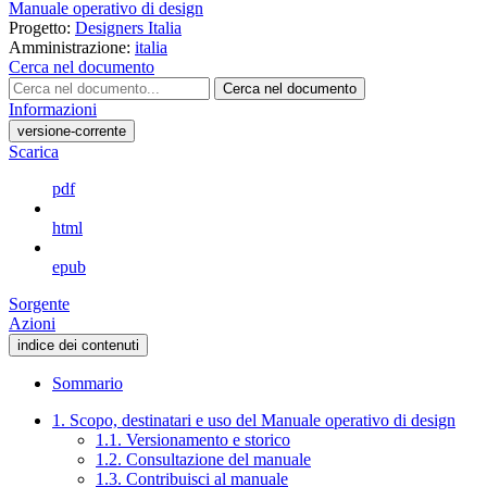
Manuale operativo di design
Progetto:
Designers Italia
Amministrazione:
italia
Cerca nel documento
Cerca nel documento
Informazioni
versione-corrente
Scarica
pdf
html
epub
Sorgente
Azioni
indice dei contenuti
Sommario
1. Scopo, destinatari e uso del Manuale operativo di design
1.1. Versionamento e storico
1.2. Consultazione del manuale
1.3. Contribuisci al manuale