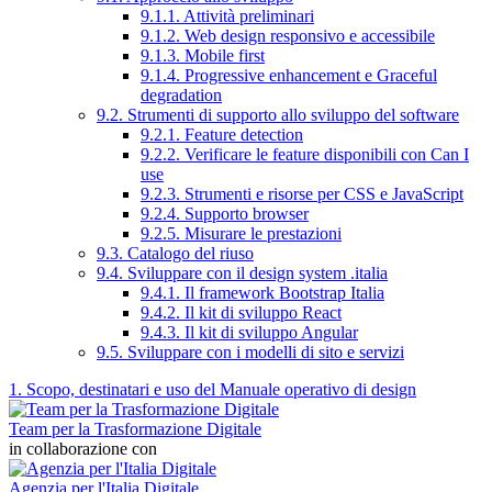
9.1.1. Attività preliminari
9.1.2. Web design responsivo e accessibile
9.1.3. Mobile first
9.1.4. Progressive enhancement e Graceful
degradation
9.2. Strumenti di supporto allo sviluppo del software
9.2.1. Feature detection
9.2.2. Verificare le feature disponibili con Can I
use
9.2.3. Strumenti e risorse per CSS e JavaScript
9.2.4. Supporto browser
9.2.5. Misurare le prestazioni
9.3. Catalogo del riuso
9.4. Sviluppare con il design system .italia
9.4.1. Il framework Bootstrap Italia
9.4.2. Il kit di sviluppo React
9.4.3. Il kit di sviluppo Angular
9.5. Sviluppare con i modelli di sito e servizi
1. Scopo, destinatari e uso del Manuale operativo di design
Team per la Trasformazione Digitale
in collaborazione con
Agenzia per l'Italia Digitale