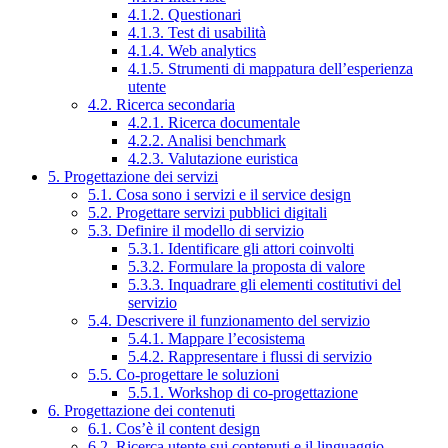
4.1.2. Questionari
4.1.3. Test di usabilità
4.1.4. Web analytics
4.1.5. Strumenti di mappatura dell’esperienza
utente
4.2. Ricerca secondaria
4.2.1. Ricerca documentale
4.2.2. Analisi benchmark
4.2.3. Valutazione euristica
5. Progettazione dei servizi
5.1. Cosa sono i servizi e il service design
5.2. Progettare servizi pubblici digitali
5.3. Definire il modello di servizio
5.3.1. Identificare gli attori coinvolti
5.3.2. Formulare la proposta di valore
5.3.3. Inquadrare gli elementi costitutivi del
servizio
5.4. Descrivere il funzionamento del servizio
5.4.1. Mappare l’ecosistema
5.4.2. Rappresentare i flussi di servizio
5.5. Co-progettare le soluzioni
5.5.1. Workshop di co-progettazione
6. Progettazione dei contenuti
6.1. Cos’è il content design
6.2. Ricerca utente sui contenuti e il linguaggio