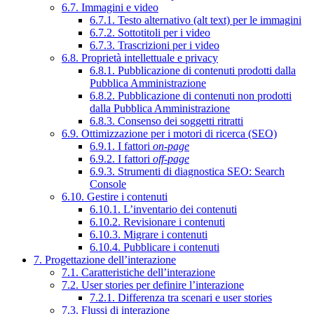
6.7. Immagini e video
6.7.1. Testo alternativo (alt text) per le immagini
6.7.2. Sottotitoli per i video
6.7.3. Trascrizioni per i video
6.8. Proprietà intellettuale e privacy
6.8.1. Pubblicazione di contenuti prodotti dalla
Pubblica Amministrazione
6.8.2. Pubblicazione di contenuti non prodotti
dalla Pubblica Amministrazione
6.8.3. Consenso dei soggetti ritratti
6.9. Ottimizzazione per i motori di ricerca (SEO)
6.9.1. I fattori
on-page
6.9.2. I fattori
off-page
6.9.3. Strumenti di diagnostica SEO: Search
Console
6.10. Gestire i contenuti
6.10.1. L’inventario dei contenuti
6.10.2. Revisionare i contenuti
6.10.3. Migrare i contenuti
6.10.4. Pubblicare i contenuti
7. Progettazione dell’interazione
7.1. Caratteristiche dell’interazione
7.2. User stories per definire l’interazione
7.2.1. Differenza tra scenari e user stories
7.3. Flussi di interazione