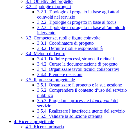
3.1. Obiettivi del progetto
3.2. Tipologie di progetti
3.2.1. Tipologie di progetto in base agli attori
coinvolti nel servizio
3.2.2. Tipologie di progetto in base al focus
3.2.3. Tipologie di progetto in base all’ambito di
intervento
3.3. Competenze, ruoli e figure coinvolte
3.3.1. Coordinatore di progetto
3.3.2. Definire ruoli e responsabilità
3.4. Metodo di lavoro
3.4.1. Definire processi, strumenti e rituali
3.4.2. Curare la documentazione di progetto
3.4.3. Organizzare tavoli tecnici collaborativi
3.4.4. Prendere decisioni
3.5. Il processo progettuale
3.5.1. Organizzare il progetto e la sua gestione
3.5.2. Comprendere il contesto d’uso del servizio
pubblico
3.5.3. Progettare i processi e i
touchpoint
del
servizio
3.5.4. Realizzare l’interfaccia utente del servizio
3.5.5. Validare la soluzione ottenuta
4. Ricerca progettuale
4.1. Ricerca primaria