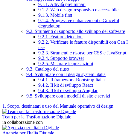
9.1.1. Attività preliminari
9.1.2. Web design responsivo e accessibile
9.1.3. Mobile first
9.1.4. Progressive enhancement e Graceful
degradation
9.2. Strumenti di supporto allo sviluppo del software
9.2.1. Feature detection
9.2.2. Verificare le feature disponibili con Can I
use
9.2.3. Strumenti e risorse per CSS e JavaScript
9.2.4. Supporto browser
9.2.5. Misurare le prestazioni
9.3. Catalogo del riuso
9.4. Sviluppare con il design system .italia
9.4.1. Il framework Bootstrap Italia
9.4.2. Il kit di sviluppo React
9.4.3. Il kit di sviluppo Angular
9.5. Sviluppare con i modelli di sito e servizi
1. Scopo, destinatari e uso del Manuale operativo di design
Team per la Trasformazione Digitale
in collaborazione con
Agenzia per l'Italia Digitale