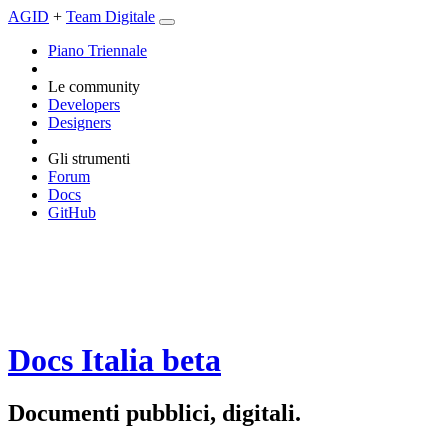
AGID
+
Team Digitale
Piano Triennale
Le community
Developers
Designers
Gli strumenti
Forum
Docs
GitHub
Docs Italia
beta
Documenti pubblici, digitali.