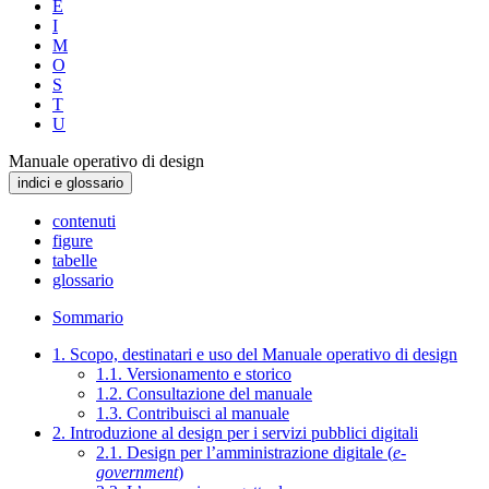
E
I
M
O
S
T
U
Manuale operativo di design
indici e glossario
contenuti
figure
tabelle
glossario
Sommario
1. Scopo, destinatari e uso del Manuale operativo di design
1.1. Versionamento e storico
1.2. Consultazione del manuale
1.3. Contribuisci al manuale
2. Introduzione al design per i servizi pubblici digitali
2.1. Design per l’amministrazione digitale (
e-
government
)