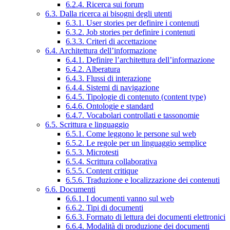
6.2.4. Ricerca sui forum
6.3. Dalla ricerca ai bisogni degli utenti
6.3.1. User stories per definire i contenuti
6.3.2. Job stories per definire i contenuti
6.3.3. Criteri di accettazione
6.4. Architettura dell’informazione
6.4.1. Definire l’architettura dell’informazione
6.4.2. Alberatura
6.4.3. Flussi di interazione
6.4.4. Sistemi di navigazione
6.4.5. Tipologie di contenuto (content type)
6.4.6. Ontologie e standard
6.4.7. Vocabolari controllati e tassonomie
6.5. Scrittura e linguaggio
6.5.1. Come leggono le persone sul web
6.5.2. Le regole per un linguaggio semplice
6.5.3. Microtesti
6.5.4. Scrittura collaborativa
6.5.5. Content critique
6.5.6. Traduzione e localizzazione dei contenuti
6.6. Documenti
6.6.1. I documenti vanno sul web
6.6.2. Tipi di documenti
6.6.3. Formato di lettura dei documenti elettronici
6.6.4. Modalità di produzione dei documenti