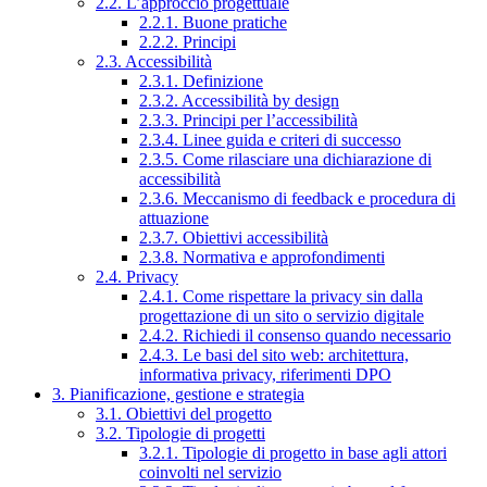
2.2. L’approccio progettuale
2.2.1. Buone pratiche
2.2.2. Principi
2.3. Accessibilità
2.3.1. Definizione
2.3.2. Accessibilità by design
2.3.3. Principi per l’accessibilità
2.3.4. Linee guida e criteri di successo
2.3.5. Come rilasciare una dichiarazione di
accessibilità
2.3.6. Meccanismo di feedback e procedura di
attuazione
2.3.7. Obiettivi accessibilità
2.3.8. Normativa e approfondimenti
2.4. Privacy
2.4.1. Come rispettare la privacy sin dalla
progettazione di un sito o servizio digitale
2.4.2. Richiedi il consenso quando necessario
2.4.3. Le basi del sito web: architettura,
informativa privacy, riferimenti DPO
3. Pianificazione, gestione e strategia
3.1. Obiettivi del progetto
3.2. Tipologie di progetti
3.2.1. Tipologie di progetto in base agli attori
coinvolti nel servizio