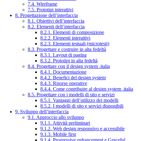
7.4. Wireframe
7.5. Prototipi interattivi
8. Progettazione dell’interfaccia
8.1. Obiettivi dell’interfaccia
8.2. Elementi dell’interfaccia
8.2.1. Elementi di composizione
8.2.2. Elementi interattivi
8.2.3. Elementi testuali (microtesti)
8.3. Progettare e costruire in alta fedeltà
8.3.1. Layout di pagina
8.3.2. Prototipi in alta fedeltà
8.4. Progettare con il design system .italia
8.4.1. Documentazione
8.4.2. Benefici del design system
8.4.3. Risorse operative
8.4.4. Come contribuire al design system .italia
8.5. Progettare con i modelli di sito e servizi
8.5.1. Vantaggi dell’utilizzo dei modelli
8.5.2. I modelli di sito e servizi disponibili
9. Sviluppo dell’interfaccia
9.1. Approccio allo sviluppo
9.1.1. Attività preliminari
9.1.2. Web design responsivo e accessibile
9.1.3. Mobile first
9.1.4. Progressive enhancement e Graceful