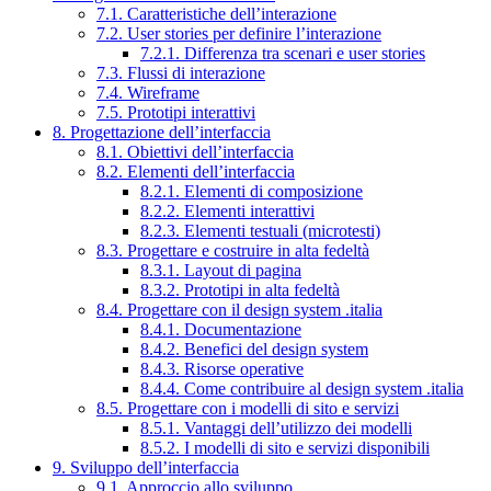
7.1. Caratteristiche dell’interazione
7.2. User stories per definire l’interazione
7.2.1. Differenza tra scenari e user stories
7.3. Flussi di interazione
7.4. Wireframe
7.5. Prototipi interattivi
8. Progettazione dell’interfaccia
8.1. Obiettivi dell’interfaccia
8.2. Elementi dell’interfaccia
8.2.1. Elementi di composizione
8.2.2. Elementi interattivi
8.2.3. Elementi testuali (microtesti)
8.3. Progettare e costruire in alta fedeltà
8.3.1. Layout di pagina
8.3.2. Prototipi in alta fedeltà
8.4. Progettare con il design system .italia
8.4.1. Documentazione
8.4.2. Benefici del design system
8.4.3. Risorse operative
8.4.4. Come contribuire al design system .italia
8.5. Progettare con i modelli di sito e servizi
8.5.1. Vantaggi dell’utilizzo dei modelli
8.5.2. I modelli di sito e servizi disponibili
9. Sviluppo dell’interfaccia
9.1. Approccio allo sviluppo