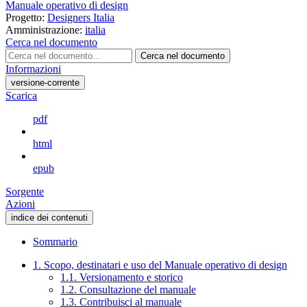
Manuale operativo di design
Progetto:
Designers Italia
Amministrazione:
italia
Cerca nel documento
Cerca nel documento
Informazioni
versione-corrente
Scarica
pdf
html
epub
Sorgente
Azioni
indice dei contenuti
Sommario
1. Scopo, destinatari e uso del Manuale operativo di design
1.1. Versionamento e storico
1.2. Consultazione del manuale
1.3. Contribuisci al manuale