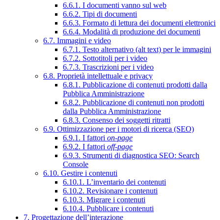
6.6.1. I documenti vanno sul web
6.6.2. Tipi di documenti
6.6.3. Formato di lettura dei documenti elettronici
6.6.4. Modalità di produzione dei documenti
6.7. Immagini e video
6.7.1. Testo alternativo (alt text) per le immagini
6.7.2. Sottotitoli per i video
6.7.3. Trascrizioni per i video
6.8. Proprietà intellettuale e privacy
6.8.1. Pubblicazione di contenuti prodotti dalla
Pubblica Amministrazione
6.8.2. Pubblicazione di contenuti non prodotti
dalla Pubblica Amministrazione
6.8.3. Consenso dei soggetti ritratti
6.9. Ottimizzazione per i motori di ricerca (SEO)
6.9.1. I fattori
on-page
6.9.2. I fattori
off-page
6.9.3. Strumenti di diagnostica SEO: Search
Console
6.10. Gestire i contenuti
6.10.1. L’inventario dei contenuti
6.10.2. Revisionare i contenuti
6.10.3. Migrare i contenuti
6.10.4. Pubblicare i contenuti
7. Progettazione dell’interazione