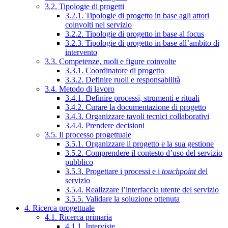
3.2. Tipologie di progetti
3.2.1. Tipologie di progetto in base agli attori
coinvolti nel servizio
3.2.2. Tipologie di progetto in base al focus
3.2.3. Tipologie di progetto in base all’ambito di
intervento
3.3. Competenze, ruoli e figure coinvolte
3.3.1. Coordinatore di progetto
3.3.2. Definire ruoli e responsabilità
3.4. Metodo di lavoro
3.4.1. Definire processi, strumenti e rituali
3.4.2. Curare la documentazione di progetto
3.4.3. Organizzare tavoli tecnici collaborativi
3.4.4. Prendere decisioni
3.5. Il processo progettuale
3.5.1. Organizzare il progetto e la sua gestione
3.5.2. Comprendere il contesto d’uso del servizio
pubblico
3.5.3. Progettare i processi e i
touchpoint
del
servizio
3.5.4. Realizzare l’interfaccia utente del servizio
3.5.5. Validare la soluzione ottenuta
4. Ricerca progettuale
4.1. Ricerca primaria
4.1.1. Interviste