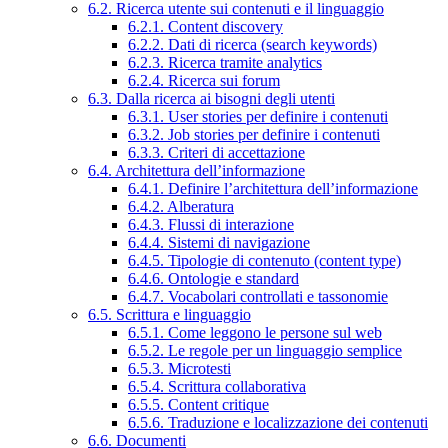
6.2. Ricerca utente sui contenuti e il linguaggio
6.2.1. Content discovery
6.2.2. Dati di ricerca (search keywords)
6.2.3. Ricerca tramite analytics
6.2.4. Ricerca sui forum
6.3. Dalla ricerca ai bisogni degli utenti
6.3.1. User stories per definire i contenuti
6.3.2. Job stories per definire i contenuti
6.3.3. Criteri di accettazione
6.4. Architettura dell’informazione
6.4.1. Definire l’architettura dell’informazione
6.4.2. Alberatura
6.4.3. Flussi di interazione
6.4.4. Sistemi di navigazione
6.4.5. Tipologie di contenuto (content type)
6.4.6. Ontologie e standard
6.4.7. Vocabolari controllati e tassonomie
6.5. Scrittura e linguaggio
6.5.1. Come leggono le persone sul web
6.5.2. Le regole per un linguaggio semplice
6.5.3. Microtesti
6.5.4. Scrittura collaborativa
6.5.5. Content critique
6.5.6. Traduzione e localizzazione dei contenuti
6.6. Documenti