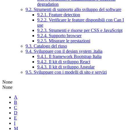
degradation
9.2. Strumenti di supporto allo sviluppo del software
9.2.1. Feature detection
9.2.2. Verificare le feature disponibili con Can I
use
9.2.3. Strumenti e risorse per CSS e JavaScript
9.2.4. Supporto browser
9.2.5. Misurare le prestazioni
9.3. Catalogo del riuso
9.4. Sviluppare con il design system .italia
9.4.1. Il framework Bootstrap Italia
9.4.2. Il kit di sviluppo React
9.4.3. Il kit di sviluppo Angular
9.5. Sviluppare con i modelli di sito e servizi
None
None
A
B
C
D
E
I
M