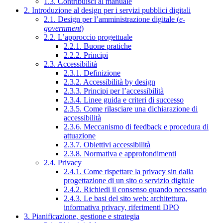
1.3. Contribuisci al manuale
2. Introduzione al design per i servizi pubblici digitali
2.1. Design per l’amministrazione digitale (
e-
government
)
2.2. L’approccio progettuale
2.2.1. Buone pratiche
2.2.2. Principi
2.3. Accessibilità
2.3.1. Definizione
2.3.2. Accessibilità by design
2.3.3. Principi per l’accessibilità
2.3.4. Linee guida e criteri di successo
2.3.5. Come rilasciare una dichiarazione di
accessibilità
2.3.6. Meccanismo di feedback e procedura di
attuazione
2.3.7. Obiettivi accessibilità
2.3.8. Normativa e approfondimenti
2.4. Privacy
2.4.1. Come rispettare la privacy sin dalla
progettazione di un sito o servizio digitale
2.4.2. Richiedi il consenso quando necessario
2.4.3. Le basi del sito web: architettura,
informativa privacy, riferimenti DPO
3. Pianificazione, gestione e strategia