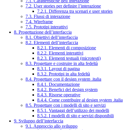
7.1. Caratteristiche dell’interazione
7.2. User stories per definire l’interazione
7.2.1. Differenza tra scenari e user stories
7.3. Flussi di interazione
7.4. Wireframe
7.5. Prototipi interattivi
8. Progettazione dell’interfaccia
8.1. Obiettivi dell’interfaccia
8.2. Elementi dell’interfaccia
8.2.1. Elementi di composizione
8.2.2. Elementi interattivi
8.2.3. Elementi testuali (microtesti)
8.3. Progettare e costruire in alta fedeltà
8.3.1. Layout di pagina
8.3.2. Prototipi in alta fedeltà
8.4. Progettare con il design system .italia
8.4.1. Documentazione
8.4.2. Benefici del design system
8.4.3. Risorse operative
8.4.4. Come contribuire al design system .italia
8.5. Progettare con i modelli di sito e servizi
8.5.1. Vantaggi dell’utilizzo dei modelli
8.5.2. I modelli di sito e servizi disponibili
9. Sviluppo dell’interfaccia
9.1. Approccio allo sviluppo