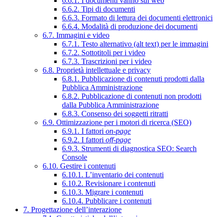
6.6.1. I documenti vanno sul web
6.6.2. Tipi di documenti
6.6.3. Formato di lettura dei documenti elettronici
6.6.4. Modalità di produzione dei documenti
6.7. Immagini e video
6.7.1. Testo alternativo (alt text) per le immagini
6.7.2. Sottotitoli per i video
6.7.3. Trascrizioni per i video
6.8. Proprietà intellettuale e privacy
6.8.1. Pubblicazione di contenuti prodotti dalla
Pubblica Amministrazione
6.8.2. Pubblicazione di contenuti non prodotti
dalla Pubblica Amministrazione
6.8.3. Consenso dei soggetti ritratti
6.9. Ottimizzazione per i motori di ricerca (SEO)
6.9.1. I fattori
on-page
6.9.2. I fattori
off-page
6.9.3. Strumenti di diagnostica SEO: Search
Console
6.10. Gestire i contenuti
6.10.1. L’inventario dei contenuti
6.10.2. Revisionare i contenuti
6.10.3. Migrare i contenuti
6.10.4. Pubblicare i contenuti
7. Progettazione dell’interazione