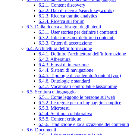
6.2.1. Content discovery
6.2.2. Dati di ricerca (search keywords)
6.2.3. Ricerca tramite analytics
6.2.4. Ricerca sui forum
6.3. Dalla ricerca ai bisogni degli utenti
6.3.1. User stories per definire i contenuti
6.3.2. Job stories per definire i contenuti
6.3.3. Criteri di accettazione
6.4. Architettura dell’informazione
6.4.1. Definire l’architettura dell’informazione
6.4.2. Alberatura
6.4.3. Flussi di interazione
6.4.4. Sistemi di navigazione
6.4.5. Tipologie di contenuto (content type)
6.4.6. Ontologie e standard
6.4.7. Vocabolari controllati e tassonomie
6.5. Scrittura e linguaggio
6.5.1. Come leggono le persone sul web
6.5.2. Le regole per un linguaggio semplice
6.5.3. Microtesti
6.5.4. Scrittura collaborativa
6.5.5. Content critique
6.5.6. Traduzione e localizzazione dei contenuti
6.6. Documenti