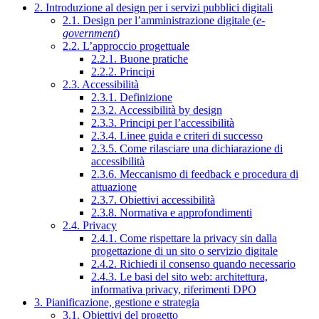
2. Introduzione al design per i servizi pubblici digitali
2.1. Design per l’amministrazione digitale (
e-
government
)
2.2. L’approccio progettuale
2.2.1. Buone pratiche
2.2.2. Principi
2.3. Accessibilità
2.3.1. Definizione
2.3.2. Accessibilità by design
2.3.3. Principi per l’accessibilità
2.3.4. Linee guida e criteri di successo
2.3.5. Come rilasciare una dichiarazione di
accessibilità
2.3.6. Meccanismo di feedback e procedura di
attuazione
2.3.7. Obiettivi accessibilità
2.3.8. Normativa e approfondimenti
2.4. Privacy
2.4.1. Come rispettare la privacy sin dalla
progettazione di un sito o servizio digitale
2.4.2. Richiedi il consenso quando necessario
2.4.3. Le basi del sito web: architettura,
informativa privacy, riferimenti DPO
3. Pianificazione, gestione e strategia
3.1. Obiettivi del progetto