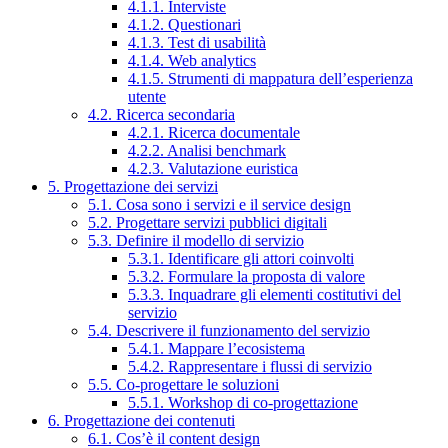
4.1.1. Interviste
4.1.2. Questionari
4.1.3. Test di usabilità
4.1.4. Web analytics
4.1.5. Strumenti di mappatura dell’esperienza
utente
4.2. Ricerca secondaria
4.2.1. Ricerca documentale
4.2.2. Analisi benchmark
4.2.3. Valutazione euristica
5. Progettazione dei servizi
5.1. Cosa sono i servizi e il service design
5.2. Progettare servizi pubblici digitali
5.3. Definire il modello di servizio
5.3.1. Identificare gli attori coinvolti
5.3.2. Formulare la proposta di valore
5.3.3. Inquadrare gli elementi costitutivi del
servizio
5.4. Descrivere il funzionamento del servizio
5.4.1. Mappare l’ecosistema
5.4.2. Rappresentare i flussi di servizio
5.5. Co-progettare le soluzioni
5.5.1. Workshop di co-progettazione
6. Progettazione dei contenuti
6.1. Cos’è il content design