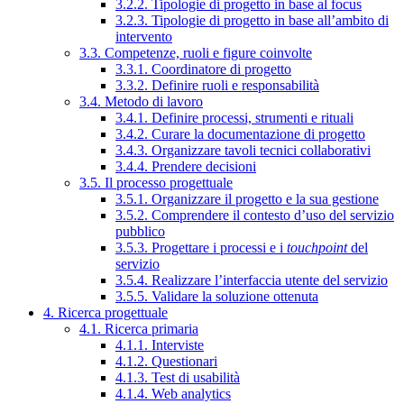
3.2.2. Tipologie di progetto in base al focus
3.2.3. Tipologie di progetto in base all’ambito di
intervento
3.3. Competenze, ruoli e figure coinvolte
3.3.1. Coordinatore di progetto
3.3.2. Definire ruoli e responsabilità
3.4. Metodo di lavoro
3.4.1. Definire processi, strumenti e rituali
3.4.2. Curare la documentazione di progetto
3.4.3. Organizzare tavoli tecnici collaborativi
3.4.4. Prendere decisioni
3.5. Il processo progettuale
3.5.1. Organizzare il progetto e la sua gestione
3.5.2. Comprendere il contesto d’uso del servizio
pubblico
3.5.3. Progettare i processi e i
touchpoint
del
servizio
3.5.4. Realizzare l’interfaccia utente del servizio
3.5.5. Validare la soluzione ottenuta
4. Ricerca progettuale
4.1. Ricerca primaria
4.1.1. Interviste
4.1.2. Questionari
4.1.3. Test di usabilità
4.1.4. Web analytics