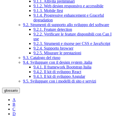
9.1.1. Attività preliminari
9.1.2. Web design responsivo e accessibile
9.1.3. Mobile first
9.1.4. Progressive enhancement e Graceful
degradation
9.2. Strumenti di supporto allo sviluppo del software
9.2.1. Feature detection
9.2.2. Verificare le feature disponibili con Can I
use
9.2.3. Strumenti e risorse per CSS e JavaScript
9.2.4. Supporto browser
9.2.5. Misurare le prestazioni
9.3. Catalogo del riuso
9.4. Sviluppare con il design system .italia
9.4.1. Il framework Bootstrap Italia
9.4.2. Il kit di sviluppo React
9.4.3. Il kit di sviluppo Angular
9.5. Sviluppare con i modelli di sito e servizi
glossario
A
B
C
D