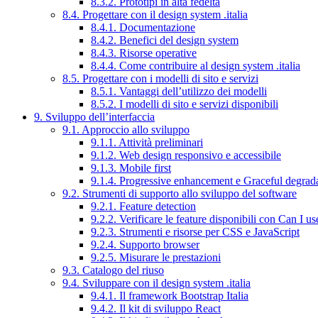
8.3.2. Prototipi in alta fedeltà
8.4. Progettare con il design system .italia
8.4.1. Documentazione
8.4.2. Benefici del design system
8.4.3. Risorse operative
8.4.4. Come contribuire al design system .italia
8.5. Progettare con i modelli di sito e servizi
8.5.1. Vantaggi dell’utilizzo dei modelli
8.5.2. I modelli di sito e servizi disponibili
9. Sviluppo dell’interfaccia
9.1. Approccio allo sviluppo
9.1.1. Attività preliminari
9.1.2. Web design responsivo e accessibile
9.1.3. Mobile first
9.1.4. Progressive enhancement e Graceful degrad
9.2. Strumenti di supporto allo sviluppo del software
9.2.1. Feature detection
9.2.2. Verificare le feature disponibili con Can I us
9.2.3. Strumenti e risorse per CSS e JavaScript
9.2.4. Supporto browser
9.2.5. Misurare le prestazioni
9.3. Catalogo del riuso
9.4. Sviluppare con il design system .italia
9.4.1. Il framework Bootstrap Italia
9.4.2. Il kit di sviluppo React