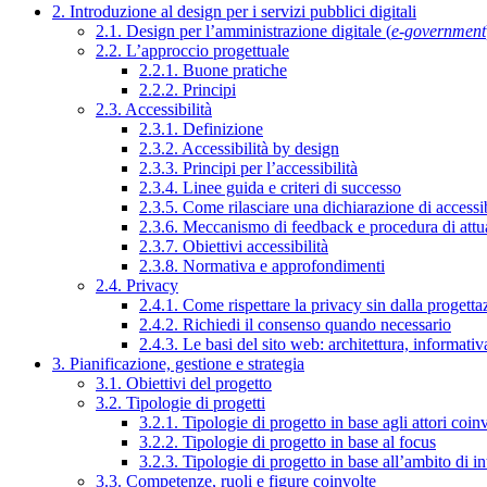
2. Introduzione al design per i servizi pubblici digitali
2.1. Design per l’amministrazione digitale (
e-government
2.2. L’approccio progettuale
2.2.1. Buone pratiche
2.2.2. Principi
2.3. Accessibilità
2.3.1. Definizione
2.3.2. Accessibilità by design
2.3.3. Principi per l’accessibilità
2.3.4. Linee guida e criteri di successo
2.3.5. Come rilasciare una dichiarazione di accessib
2.3.6. Meccanismo di feedback e procedura di attu
2.3.7. Obiettivi accessibilità
2.3.8. Normativa e approfondimenti
2.4. Privacy
2.4.1. Come rispettare la privacy sin dalla progettaz
2.4.2. Richiedi il consenso quando necessario
2.4.3. Le basi del sito web: architettura, informati
3. Pianificazione, gestione e strategia
3.1. Obiettivi del progetto
3.2. Tipologie di progetti
3.2.1. Tipologie di progetto in base agli attori coinv
3.2.2. Tipologie di progetto in base al focus
3.2.3. Tipologie di progetto in base all’ambito di i
3.3. Competenze, ruoli e figure coinvolte