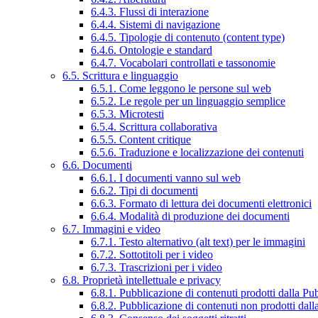
6.4.3. Flussi di interazione
6.4.4. Sistemi di navigazione
6.4.5. Tipologie di contenuto (content type)
6.4.6. Ontologie e standard
6.4.7. Vocabolari controllati e tassonomie
6.5. Scrittura e linguaggio
6.5.1. Come leggono le persone sul web
6.5.2. Le regole per un linguaggio semplice
6.5.3. Microtesti
6.5.4. Scrittura collaborativa
6.5.5. Content critique
6.5.6. Traduzione e localizzazione dei contenuti
6.6. Documenti
6.6.1. I documenti vanno sul web
6.6.2. Tipi di documenti
6.6.3. Formato di lettura dei documenti elettronici
6.6.4. Modalità di produzione dei documenti
6.7. Immagini e video
6.7.1. Testo alternativo (alt text) per le immagini
6.7.2. Sottotitoli per i video
6.7.3. Trascrizioni per i video
6.8. Proprietà intellettuale e privacy
6.8.1. Pubblicazione di contenuti prodotti dalla P
6.8.2. Pubblicazione di contenuti non prodotti dal