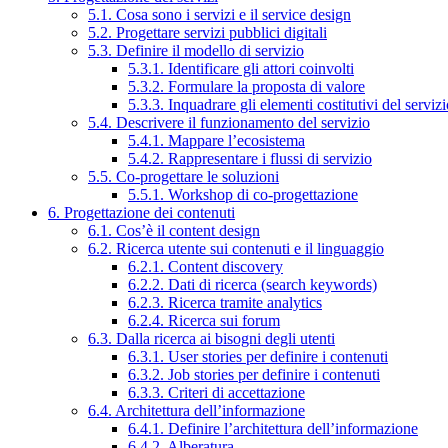
5.1. Cosa sono i servizi e il service design
5.2. Progettare servizi pubblici digitali
5.3. Definire il modello di servizio
5.3.1. Identificare gli attori coinvolti
5.3.2. Formulare la proposta di valore
5.3.3. Inquadrare gli elementi costitutivi del serviz
5.4. Descrivere il funzionamento del servizio
5.4.1. Mappare l’ecosistema
5.4.2. Rappresentare i flussi di servizio
5.5. Co-progettare le soluzioni
5.5.1. Workshop di co-progettazione
6. Progettazione dei contenuti
6.1. Cos’è il content design
6.2. Ricerca utente sui contenuti e il linguaggio
6.2.1. Content discovery
6.2.2. Dati di ricerca (search keywords)
6.2.3. Ricerca tramite analytics
6.2.4. Ricerca sui forum
6.3. Dalla ricerca ai bisogni degli utenti
6.3.1. User stories per definire i contenuti
6.3.2. Job stories per definire i contenuti
6.3.3. Criteri di accettazione
6.4. Architettura dell’informazione
6.4.1. Definire l’architettura dell’informazione
6.4.2. Alberatura