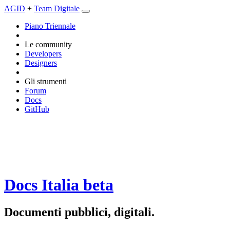
AGID
+
Team Digitale
Piano Triennale
Le community
Developers
Designers
Gli strumenti
Forum
Docs
GitHub
Docs Italia
beta
Documenti pubblici, digitali.