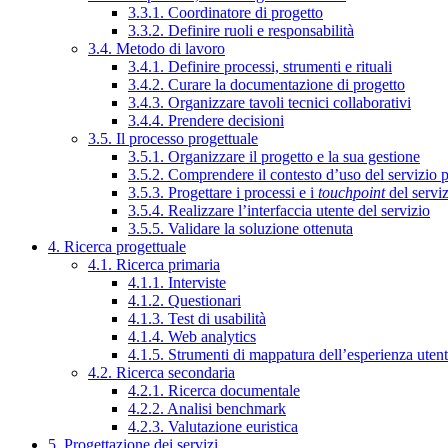
3.3.1. Coordinatore di progetto
3.3.2. Definire ruoli e responsabilità
3.4. Metodo di lavoro
3.4.1. Definire processi, strumenti e rituali
3.4.2. Curare la documentazione di progetto
3.4.3. Organizzare tavoli tecnici collaborativi
3.4.4. Prendere decisioni
3.5. Il processo progettuale
3.5.1. Organizzare il progetto e la sua gestione
3.5.2. Comprendere il contesto d’uso del servizio 
3.5.3. Progettare i processi e i
touchpoint
del servi
3.5.4. Realizzare l’interfaccia utente del servizio
3.5.5. Validare la soluzione ottenuta
4. Ricerca progettuale
4.1. Ricerca primaria
4.1.1. Interviste
4.1.2. Questionari
4.1.3. Test di usabilità
4.1.4. Web analytics
4.1.5. Strumenti di mappatura dell’esperienza uten
4.2. Ricerca secondaria
4.2.1. Ricerca documentale
4.2.2. Analisi benchmark
4.2.3. Valutazione euristica
5. Progettazione dei servizi