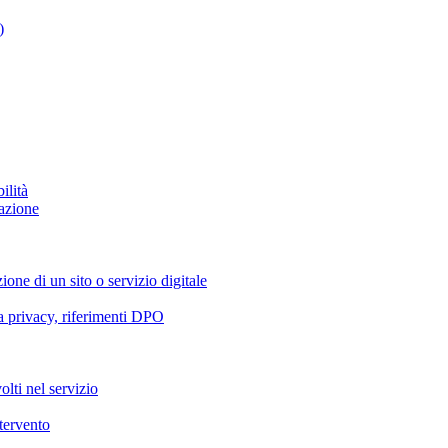
)
ilità
azione
ione di un sito o servizio digitale
va privacy, riferimenti DPO
olti nel servizio
ntervento