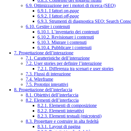
6.8.3. Consenso dei soggetti ritratti
6.9. Ottimizzazione per i motori di ricerca (SEO)
6.9.1. I fattori
on-page
6.9.2. I fattori
off-page
6.9.3. Strumenti di diagnostica SEO: Search Cons
6.10. Gestire i contenuti
6.10.1. L’inventario dei contenuti
6.10.2. Revisionare i contenuti
6.10.3. Migrare i contenuti
6.10.4. Pubblicare i contenuti
7. Progettazione dell’interazione
7.1. Caratteristiche dell’interazione
7.2. User stories per definire l’interazione
7.2.1. Differenza tra scenari e user stories
7.3. Flussi di interazione
7.4. Wireframe
7.5. Prototipi interattivi
8. Progettazione dell’interfaccia
8.1. Obiettivi dell’interfaccia
8.2. Elementi dell’interfaccia
8.2.1. Elementi di composizione
8.2.2. Elementi interattivi
8.2.3. Elementi testuali (microtesti)
8.3. Progettare e costruire in alta fedeltà
8.3.1. Layout di pagina