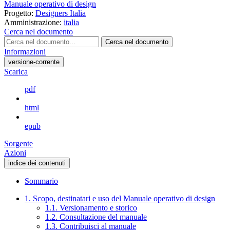
Manuale operativo di design
Progetto:
Designers Italia
Amministrazione:
italia
Cerca nel documento
Cerca nel documento
Informazioni
versione-corrente
Scarica
pdf
html
epub
Sorgente
Azioni
indice dei contenuti
Sommario
1. Scopo, destinatari e uso del Manuale operativo di design
1.1. Versionamento e storico
1.2. Consultazione del manuale
1.3. Contribuisci al manuale