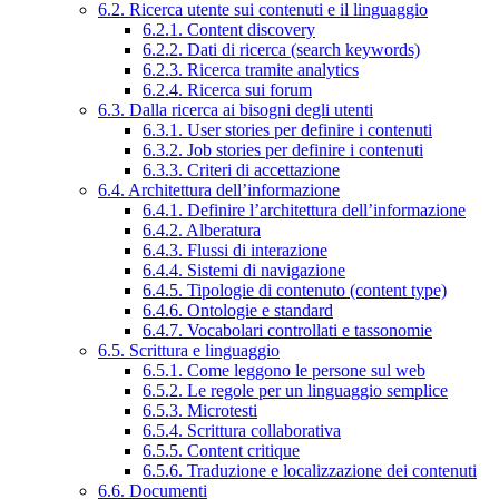
6.2. Ricerca utente sui contenuti e il linguaggio
6.2.1. Content discovery
6.2.2. Dati di ricerca (search keywords)
6.2.3. Ricerca tramite analytics
6.2.4. Ricerca sui forum
6.3. Dalla ricerca ai bisogni degli utenti
6.3.1. User stories per definire i contenuti
6.3.2. Job stories per definire i contenuti
6.3.3. Criteri di accettazione
6.4. Architettura dell’informazione
6.4.1. Definire l’architettura dell’informazione
6.4.2. Alberatura
6.4.3. Flussi di interazione
6.4.4. Sistemi di navigazione
6.4.5. Tipologie di contenuto (content type)
6.4.6. Ontologie e standard
6.4.7. Vocabolari controllati e tassonomie
6.5. Scrittura e linguaggio
6.5.1. Come leggono le persone sul web
6.5.2. Le regole per un linguaggio semplice
6.5.3. Microtesti
6.5.4. Scrittura collaborativa
6.5.5. Content critique
6.5.6. Traduzione e localizzazione dei contenuti
6.6. Documenti