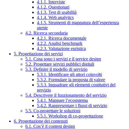
4.1.1. Interviste
4.1.2. Questionari
4.1.3. Test di usabilità
4.1.4. Web analytics
4.1.5. Strumenti di mappatura dell’esperienza
utente
4.2. Ricerca secondaria
4.2.1. Ricerca documentale
4.2.2. Analisi benchmark
4.2.3. Valutazione euristica
5. Progettazione dei servizi
5.1. Cosa sono i servizi e il service design
5.2. Progettare servizi pubblici digitali
5.3. Definire il modello di servizio
5.3.1. Identificare gli attori coinvolti
5.3.2. Formulare la proposta di valore
5.3.3. Inquadrare gli elementi costitutivi del
servizio
5.4. Descrivere il funzionamento del servizio
5.4.1. Mappare l’ecosistema
5.4.2. Rappresentare i flussi di servizio
5.5. Co-progettare le soluzioni
5.5.1. Workshop di co-progettazione
6. Progettazione dei contenuti
6.1. Cos’è il content design