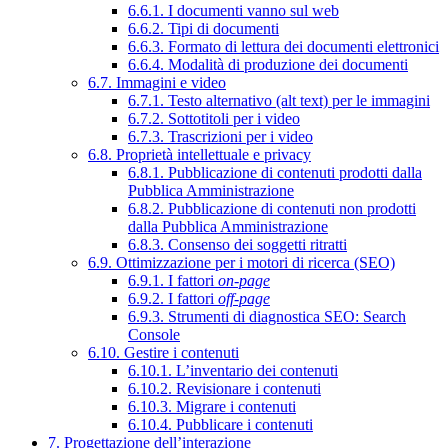
6.6.1. I documenti vanno sul web
6.6.2. Tipi di documenti
6.6.3. Formato di lettura dei documenti elettronici
6.6.4. Modalità di produzione dei documenti
6.7. Immagini e video
6.7.1. Testo alternativo (alt text) per le immagini
6.7.2. Sottotitoli per i video
6.7.3. Trascrizioni per i video
6.8. Proprietà intellettuale e privacy
6.8.1. Pubblicazione di contenuti prodotti dalla
Pubblica Amministrazione
6.8.2. Pubblicazione di contenuti non prodotti
dalla Pubblica Amministrazione
6.8.3. Consenso dei soggetti ritratti
6.9. Ottimizzazione per i motori di ricerca (SEO)
6.9.1. I fattori
on-page
6.9.2. I fattori
off-page
6.9.3. Strumenti di diagnostica SEO: Search
Console
6.10. Gestire i contenuti
6.10.1. L’inventario dei contenuti
6.10.2. Revisionare i contenuti
6.10.3. Migrare i contenuti
6.10.4. Pubblicare i contenuti
7. Progettazione dell’interazione