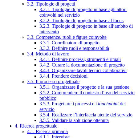
3.2. Tipologie di progetti
3.2.1. Tipologie di progetto in base agli attori
coinvolti nel servizio
3.2.2. Tipologie di progetto in base al focus
3.2.3. Tipologie di progetto in base all’ambito di
intervento
3.3. Competenze, ruoli e figure coinvolte
3.3.1. Coordinatore di progetto
3.3.2. Definire ruoli e responsabilità
3.4. Metodo di lavoro
3.4.1. Definire processi, strumenti e rituali
3.4.2. Curare la documentazione di progetto
3.4.3. Organizzare tavoli tecnici collaborativi
3.4.4. Prendere decisioni
3.5. Il processo progettuale
3.5.1. Organizzare il progetto e la sua gestione
3.5.2. Comprendere il contesto d’uso del servizio
pubblico
3.5.3. Progettare i processi e i
touchpoint
del
servizio
3.5.4. Realizzare l’interfaccia utente del servizio
3.5.5. Validare la soluzione ottenuta
4. Ricerca progettuale
4.1. Ricerca primaria
4.1.1. Interviste