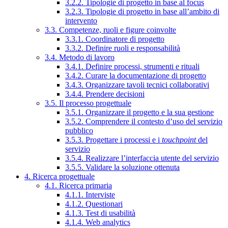
3.2.2. Tipologie di progetto in base al focus
3.2.3. Tipologie di progetto in base all’ambito di
intervento
3.3. Competenze, ruoli e figure coinvolte
3.3.1. Coordinatore di progetto
3.3.2. Definire ruoli e responsabilità
3.4. Metodo di lavoro
3.4.1. Definire processi, strumenti e rituali
3.4.2. Curare la documentazione di progetto
3.4.3. Organizzare tavoli tecnici collaborativi
3.4.4. Prendere decisioni
3.5. Il processo progettuale
3.5.1. Organizzare il progetto e la sua gestione
3.5.2. Comprendere il contesto d’uso del servizio
pubblico
3.5.3. Progettare i processi e i
touchpoint
del
servizio
3.5.4. Realizzare l’interfaccia utente del servizio
3.5.5. Validare la soluzione ottenuta
4. Ricerca progettuale
4.1. Ricerca primaria
4.1.1. Interviste
4.1.2. Questionari
4.1.3. Test di usabilità
4.1.4. Web analytics