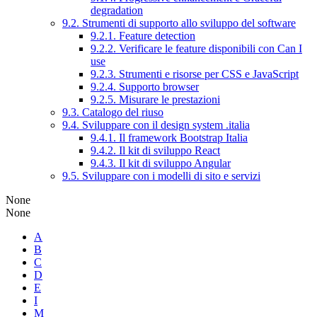
degradation
9.2. Strumenti di supporto allo sviluppo del software
9.2.1. Feature detection
9.2.2. Verificare le feature disponibili con Can I
use
9.2.3. Strumenti e risorse per CSS e JavaScript
9.2.4. Supporto browser
9.2.5. Misurare le prestazioni
9.3. Catalogo del riuso
9.4. Sviluppare con il design system .italia
9.4.1. Il framework Bootstrap Italia
9.4.2. Il kit di sviluppo React
9.4.3. Il kit di sviluppo Angular
9.5. Sviluppare con i modelli di sito e servizi
None
None
A
B
C
D
E
I
M