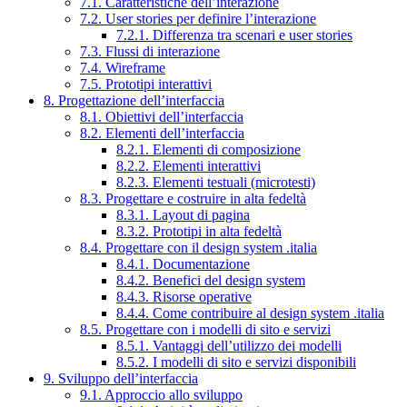
7.1. Caratteristiche dell’interazione
7.2. User stories per definire l’interazione
7.2.1. Differenza tra scenari e user stories
7.3. Flussi di interazione
7.4. Wireframe
7.5. Prototipi interattivi
8. Progettazione dell’interfaccia
8.1. Obiettivi dell’interfaccia
8.2. Elementi dell’interfaccia
8.2.1. Elementi di composizione
8.2.2. Elementi interattivi
8.2.3. Elementi testuali (microtesti)
8.3. Progettare e costruire in alta fedeltà
8.3.1. Layout di pagina
8.3.2. Prototipi in alta fedeltà
8.4. Progettare con il design system .italia
8.4.1. Documentazione
8.4.2. Benefici del design system
8.4.3. Risorse operative
8.4.4. Come contribuire al design system .italia
8.5. Progettare con i modelli di sito e servizi
8.5.1. Vantaggi dell’utilizzo dei modelli
8.5.2. I modelli di sito e servizi disponibili
9. Sviluppo dell’interfaccia
9.1. Approccio allo sviluppo