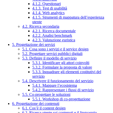
4.1.2. Questionari
4.1.3. Test di usabilità
4.1.4. Web analytics
4.1.5. Strumenti di mappatura dell’esperienza
utente
4.2. Ricerca secondaria
4.2.1. Ricerca documentale
4.2.2. Analisi benchmark
4.2.3. Valutazione euristica
5. Progettazione dei servizi
5.1. Cosa sono i servizi e il service design
5.2. Progettare servizi pubblici digitali
5.3. Definire il modello di servizio
5.3.1. Identificare gli attori coinvolti
5.3.2. Formulare la proposta di valore
5.3.3. Inquadrare gli elementi costitutivi del
servizio
5.4. Descrivere il funzionamento del servizio
5.4.1. Mappare l’ecosistema
5.4.2. Rappresentare i flussi di servizio
5.5. Co-progettare le soluzioni
5.5.1. Workshop di co-progettazione
6. Progettazione dei contenuti
6.1. Cos’è il content design
6.2. Ricerca utente sui contenuti e il linguaggio