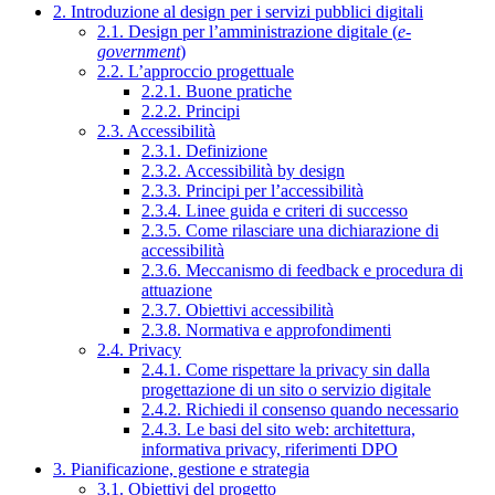
2. Introduzione al design per i servizi pubblici digitali
2.1. Design per l’amministrazione digitale (
e-
government
)
2.2. L’approccio progettuale
2.2.1. Buone pratiche
2.2.2. Principi
2.3. Accessibilità
2.3.1. Definizione
2.3.2. Accessibilità by design
2.3.3. Principi per l’accessibilità
2.3.4. Linee guida e criteri di successo
2.3.5. Come rilasciare una dichiarazione di
accessibilità
2.3.6. Meccanismo di feedback e procedura di
attuazione
2.3.7. Obiettivi accessibilità
2.3.8. Normativa e approfondimenti
2.4. Privacy
2.4.1. Come rispettare la privacy sin dalla
progettazione di un sito o servizio digitale
2.4.2. Richiedi il consenso quando necessario
2.4.3. Le basi del sito web: architettura,
informativa privacy, riferimenti DPO
3. Pianificazione, gestione e strategia
3.1. Obiettivi del progetto