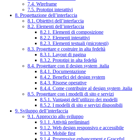
7.4. Wireframe
7.5. Prototipi interattivi
8. Progettazione dell’interfaccia
8.1. Obiettivi dell’interfaccia
8.2. Elementi dell’interfaccia
8.2.1. Elementi di composizione
8.2.2. Elementi interattivi
8.2.3. Elementi testuali (microtesti)
8.3. Progettare e costruire in alta fedeltà
8.3.1. Layout di pagina
8.3.2. Prototipi in alta fedeltà
8.4. Progettare con il design system .italia
8.4.1. Documentazione
8.4.2. Benefici del design system
8.4.3. Risorse operative
8.4.4. Come contribuire al design system .italia
8.5. Progettare con i modelli di sito e servizi
8.5.1. Vantaggi dell’utilizzo dei modelli
8.5.2. I modelli di sito e servizi disponibili
9. Sviluppo dell’interfaccia
9.1. Approccio allo sviluppo
9.1.1. Attività preliminari
9.1.2. Web design responsivo e accessibile
9.1.3. Mobile first
9.1.4. Progressive enhancement e Graceful