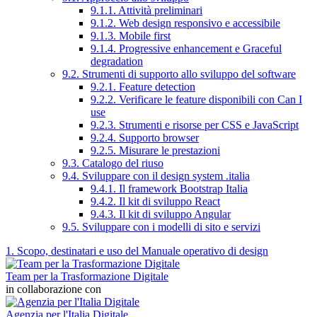
9.1.1. Attività preliminari
9.1.2. Web design responsivo e accessibile
9.1.3. Mobile first
9.1.4. Progressive enhancement e Graceful
degradation
9.2. Strumenti di supporto allo sviluppo del software
9.2.1. Feature detection
9.2.2. Verificare le feature disponibili con Can I
use
9.2.3. Strumenti e risorse per CSS e JavaScript
9.2.4. Supporto browser
9.2.5. Misurare le prestazioni
9.3. Catalogo del riuso
9.4. Sviluppare con il design system .italia
9.4.1. Il framework Bootstrap Italia
9.4.2. Il kit di sviluppo React
9.4.3. Il kit di sviluppo Angular
9.5. Sviluppare con i modelli di sito e servizi
1. Scopo, destinatari e uso del Manuale operativo di design
Team per la Trasformazione Digitale
in collaborazione con
Agenzia per l'Italia Digitale