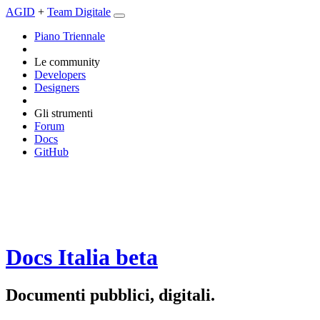
AGID
+
Team Digitale
Piano Triennale
Le community
Developers
Designers
Gli strumenti
Forum
Docs
GitHub
Docs Italia
beta
Documenti pubblici, digitali.