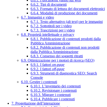
6.6.1. I documenti vanno sul web
6.6.2. Tipi di documenti
6.6.3. Formato di lettura dei documenti elettronici
6.6.4. Modalità di produzione dei documenti
6.7. Immagini e video
6.7.1. Testo alternativo (alt text) per le immagini
6.7.2. Sottotitoli per i video
6.7.3. Trascrizioni per i video
6.8. Proprietà intellettuale e privacy
6.8.1. Pubblicazione di contenuti prodotti dalla
Pubblica Amministrazione
6.8.2. Pubblicazione di contenuti non prodotti
dalla Pubblica Amministrazione
6.8.3. Consenso dei soggetti ritratti
6.9. Ottimizzazione per i motori di ricerca (SEO)
6.9.1. I fattori
on-page
6.9.2. I fattori
off-page
6.9.3. Strumenti di diagnostica SEO: Search
Console
6.10. Gestire i contenuti
6.10.1. L’inventario dei contenuti
6.10.2. Revisionare i contenuti
6.10.3. Migrare i contenuti
6.10.4. Pubblicare i contenuti
7. Progettazione dell’interazione