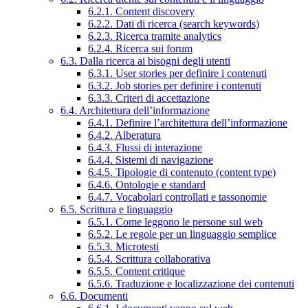
6.2.1. Content discovery
6.2.2. Dati di ricerca (search keywords)
6.2.3. Ricerca tramite analytics
6.2.4. Ricerca sui forum
6.3. Dalla ricerca ai bisogni degli utenti
6.3.1. User stories per definire i contenuti
6.3.2. Job stories per definire i contenuti
6.3.3. Criteri di accettazione
6.4. Architettura dell’informazione
6.4.1. Definire l’architettura dell’informazione
6.4.2. Alberatura
6.4.3. Flussi di interazione
6.4.4. Sistemi di navigazione
6.4.5. Tipologie di contenuto (content type)
6.4.6. Ontologie e standard
6.4.7. Vocabolari controllati e tassonomie
6.5. Scrittura e linguaggio
6.5.1. Come leggono le persone sul web
6.5.2. Le regole per un linguaggio semplice
6.5.3. Microtesti
6.5.4. Scrittura collaborativa
6.5.5. Content critique
6.5.6. Traduzione e localizzazione dei contenuti
6.6. Documenti