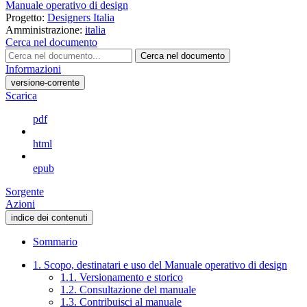
Manuale operativo di design
Progetto:
Designers Italia
Amministrazione:
italia
Cerca nel documento
Cerca nel documento
Informazioni
versione-corrente
Scarica
pdf
html
epub
Sorgente
Azioni
indice dei contenuti
Sommario
1. Scopo, destinatari e uso del Manuale operativo di design
1.1. Versionamento e storico
1.2. Consultazione del manuale
1.3. Contribuisci al manuale