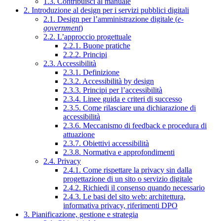
1.3. Contribuisci al manuale
2. Introduzione al design per i servizi pubblici digitali
2.1. Design per l’amministrazione digitale (
e-
government
)
2.2. L’approccio progettuale
2.2.1. Buone pratiche
2.2.2. Principi
2.3. Accessibilità
2.3.1. Definizione
2.3.2. Accessibilità by design
2.3.3. Principi per l’accessibilità
2.3.4. Linee guida e criteri di successo
2.3.5. Come rilasciare una dichiarazione di
accessibilità
2.3.6. Meccanismo di feedback e procedura di
attuazione
2.3.7. Obiettivi accessibilità
2.3.8. Normativa e approfondimenti
2.4. Privacy
2.4.1. Come rispettare la privacy sin dalla
progettazione di un sito o servizio digitale
2.4.2. Richiedi il consenso quando necessario
2.4.3. Le basi del sito web: architettura,
informativa privacy, riferimenti DPO
3. Pianificazione, gestione e strategia