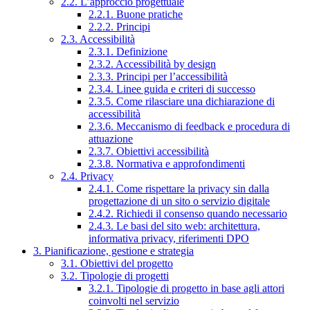
2.2. L’approccio progettuale
2.2.1. Buone pratiche
2.2.2. Principi
2.3. Accessibilità
2.3.1. Definizione
2.3.2. Accessibilità by design
2.3.3. Principi per l’accessibilità
2.3.4. Linee guida e criteri di successo
2.3.5. Come rilasciare una dichiarazione di
accessibilità
2.3.6. Meccanismo di feedback e procedura di
attuazione
2.3.7. Obiettivi accessibilità
2.3.8. Normativa e approfondimenti
2.4. Privacy
2.4.1. Come rispettare la privacy sin dalla
progettazione di un sito o servizio digitale
2.4.2. Richiedi il consenso quando necessario
2.4.3. Le basi del sito web: architettura,
informativa privacy, riferimenti DPO
3. Pianificazione, gestione e strategia
3.1. Obiettivi del progetto
3.2. Tipologie di progetti
3.2.1. Tipologie di progetto in base agli attori
coinvolti nel servizio