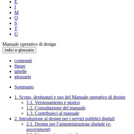
E
I
M
O
S
T
U
Manuale operativo di design
indici e glossario
contenuti
figure
tabelle
glossario
Sommario
1. Scopo, destinatari e uso del Manuale operativo di design
1.1. Versionamento e storico
1.2. Consultazione del manuale
1.3. Contribuisci al manuale
2. Introduzione al design per i servizi pubblici digitali
2.1. Design per l’amministrazione digitale (
e-
government
)