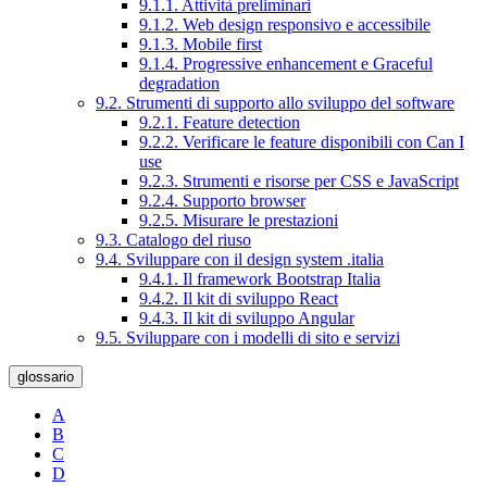
9.1.1. Attività preliminari
9.1.2. Web design responsivo e accessibile
9.1.3. Mobile first
9.1.4. Progressive enhancement e Graceful
degradation
9.2. Strumenti di supporto allo sviluppo del software
9.2.1. Feature detection
9.2.2. Verificare le feature disponibili con Can I
use
9.2.3. Strumenti e risorse per CSS e JavaScript
9.2.4. Supporto browser
9.2.5. Misurare le prestazioni
9.3. Catalogo del riuso
9.4. Sviluppare con il design system .italia
9.4.1. Il framework Bootstrap Italia
9.4.2. Il kit di sviluppo React
9.4.3. Il kit di sviluppo Angular
9.5. Sviluppare con i modelli di sito e servizi
glossario
A
B
C
D