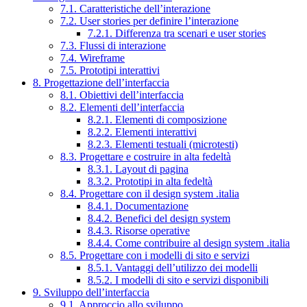
7.1. Caratteristiche dell’interazione
7.2. User stories per definire l’interazione
7.2.1. Differenza tra scenari e user stories
7.3. Flussi di interazione
7.4. Wireframe
7.5. Prototipi interattivi
8. Progettazione dell’interfaccia
8.1. Obiettivi dell’interfaccia
8.2. Elementi dell’interfaccia
8.2.1. Elementi di composizione
8.2.2. Elementi interattivi
8.2.3. Elementi testuali (microtesti)
8.3. Progettare e costruire in alta fedeltà
8.3.1. Layout di pagina
8.3.2. Prototipi in alta fedeltà
8.4. Progettare con il design system .italia
8.4.1. Documentazione
8.4.2. Benefici del design system
8.4.3. Risorse operative
8.4.4. Come contribuire al design system .italia
8.5. Progettare con i modelli di sito e servizi
8.5.1. Vantaggi dell’utilizzo dei modelli
8.5.2. I modelli di sito e servizi disponibili
9. Sviluppo dell’interfaccia
9.1. Approccio allo sviluppo