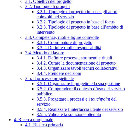
3.1. Obiettivi del progetto
3.2. Tipologie di progetti
3.2.1. Tipologie di progetto in base agli attori
coinvolti nel servizio
3.2.2. Tipologie di progetto in base al focus
3.2.3. Tipologie di progetto in base all’ambito di
intervento
3.3. Competenze, ruoli e figure coinvolte
3.3.1. Coordinatore di progetto
3.3.2. Definire ruoli e responsabilità
3.4. Metodo di lavoro
3.4.1. Definire processi, strumenti e rituali
3.4.2. Curare la documentazione di progetto
3.4.3. Organizzare tavoli tecnici collaborativi
3.4.4. Prendere decisioni
3.5. Il processo progettuale
3.5.1. Organizzare il progetto e la sua gestione
3.5.2. Comprendere il contesto d’uso del servizio
pubblico
3.5.3. Progettare i processi e i
touchpoint
del
servizio
3.5.4. Realizzare l’interfaccia utente del servizio
3.5.5. Validare la soluzione ottenuta
4. Ricerca progettuale
4.1. Ricerca primaria