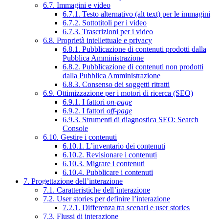
6.7. Immagini e video
6.7.1. Testo alternativo (alt text) per le immagini
6.7.2. Sottotitoli per i video
6.7.3. Trascrizioni per i video
6.8. Proprietà intellettuale e privacy
6.8.1. Pubblicazione di contenuti prodotti dalla
Pubblica Amministrazione
6.8.2. Pubblicazione di contenuti non prodotti
dalla Pubblica Amministrazione
6.8.3. Consenso dei soggetti ritratti
6.9. Ottimizzazione per i motori di ricerca (SEO)
6.9.1. I fattori
on-page
6.9.2. I fattori
off-page
6.9.3. Strumenti di diagnostica SEO: Search
Console
6.10. Gestire i contenuti
6.10.1. L’inventario dei contenuti
6.10.2. Revisionare i contenuti
6.10.3. Migrare i contenuti
6.10.4. Pubblicare i contenuti
7. Progettazione dell’interazione
7.1. Caratteristiche dell’interazione
7.2. User stories per definire l’interazione
7.2.1. Differenza tra scenari e user stories
7.3. Flussi di interazione