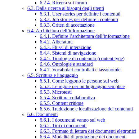
6.2.4. Ricerca sui forum
6.3. Dalla ricerca ai bisogni degli utenti
6.3.1. User stories per definire i contenuti
6.3.2. Job stories per definire i contenuti
6.3.3. Criteri di accettazione
6.4. Architettura dell’informazione
6.4.1. Definire l’architettura dell’informazione
6.4.2. Alberatura
6.4.3. Flussi di interazione
6.4.4. Sistemi di navigazione
6.4.5. Tipologie di contenuto (content type)
6.4.6. Ontologie e standard
6.4.7. Vocabolari controllati e tassonomie
6.5. Scrittura e linguaggio
6.5.1. Come leggono le persone sul web
6.5.2. Le regole per un linguaggio semplice
6.5.3. Microtesti
6.5.4. Scrittura collaborativa
6.5.5. Content critique
6.5.6. Traduzione e localizzazione dei contenuti
6.6. Documenti
6.6.1. I documenti vanno sul web
6.6.2. Tipi di documenti
6.6.3. Formato di lettura dei documenti elettronici
6.6.4. Modalità di produzione dei documenti