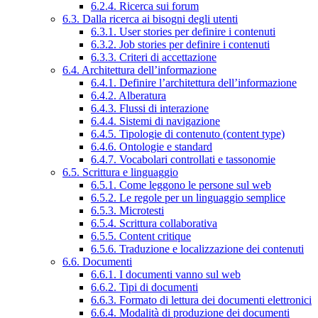
6.2.4. Ricerca sui forum
6.3. Dalla ricerca ai bisogni degli utenti
6.3.1. User stories per definire i contenuti
6.3.2. Job stories per definire i contenuti
6.3.3. Criteri di accettazione
6.4. Architettura dell’informazione
6.4.1. Definire l’architettura dell’informazione
6.4.2. Alberatura
6.4.3. Flussi di interazione
6.4.4. Sistemi di navigazione
6.4.5. Tipologie di contenuto (content type)
6.4.6. Ontologie e standard
6.4.7. Vocabolari controllati e tassonomie
6.5. Scrittura e linguaggio
6.5.1. Come leggono le persone sul web
6.5.2. Le regole per un linguaggio semplice
6.5.3. Microtesti
6.5.4. Scrittura collaborativa
6.5.5. Content critique
6.5.6. Traduzione e localizzazione dei contenuti
6.6. Documenti
6.6.1. I documenti vanno sul web
6.6.2. Tipi di documenti
6.6.3. Formato di lettura dei documenti elettronici
6.6.4. Modalità di produzione dei documenti