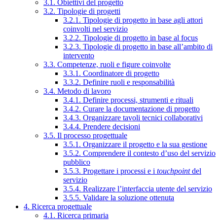
3.1. Obiettivi del progetto
3.2. Tipologie di progetti
3.2.1. Tipologie di progetto in base agli attori
coinvolti nel servizio
3.2.2. Tipologie di progetto in base al focus
3.2.3. Tipologie di progetto in base all’ambito di
intervento
3.3. Competenze, ruoli e figure coinvolte
3.3.1. Coordinatore di progetto
3.3.2. Definire ruoli e responsabilità
3.4. Metodo di lavoro
3.4.1. Definire processi, strumenti e rituali
3.4.2. Curare la documentazione di progetto
3.4.3. Organizzare tavoli tecnici collaborativi
3.4.4. Prendere decisioni
3.5. Il processo progettuale
3.5.1. Organizzare il progetto e la sua gestione
3.5.2. Comprendere il contesto d’uso del servizio
pubblico
3.5.3. Progettare i processi e i
touchpoint
del
servizio
3.5.4. Realizzare l’interfaccia utente del servizio
3.5.5. Validare la soluzione ottenuta
4. Ricerca progettuale
4.1. Ricerca primaria