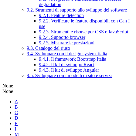
degradation
9.2. Strumenti di supporto allo sviluppo del software
9.2.1. Feature detection
9.2.2. Verificare le feature disponibili con Can I
use
9.2.3. Strumenti e risorse per CSS e JavaScript
9.2.4. Supporto browser
9.2.5. Misurare le prestazioni
9.3. Catalogo del riuso
9.4. Sviluppare con il design system .italia
9.4.1. Il framework Bootstrap Italia
9.4.2. Il kit di sviluppo React
9.4.3. Il kit di sviluppo Angular
9.5. Sviluppare con i modelli di sito e servizi
None
None
A
B
C
D
E
I
M