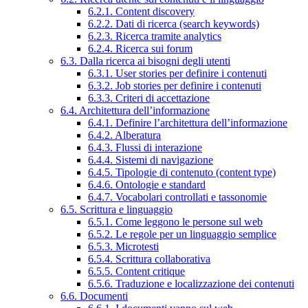
6.2.1. Content discovery
6.2.2. Dati di ricerca (search keywords)
6.2.3. Ricerca tramite analytics
6.2.4. Ricerca sui forum
6.3. Dalla ricerca ai bisogni degli utenti
6.3.1. User stories per definire i contenuti
6.3.2. Job stories per definire i contenuti
6.3.3. Criteri di accettazione
6.4. Architettura dell’informazione
6.4.1. Definire l’architettura dell’informazione
6.4.2. Alberatura
6.4.3. Flussi di interazione
6.4.4. Sistemi di navigazione
6.4.5. Tipologie di contenuto (content type)
6.4.6. Ontologie e standard
6.4.7. Vocabolari controllati e tassonomie
6.5. Scrittura e linguaggio
6.5.1. Come leggono le persone sul web
6.5.2. Le regole per un linguaggio semplice
6.5.3. Microtesti
6.5.4. Scrittura collaborativa
6.5.5. Content critique
6.5.6. Traduzione e localizzazione dei contenuti
6.6. Documenti