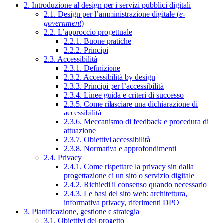
2. Introduzione al design per i servizi pubblici digitali
2.1. Design per l’amministrazione digitale (
e-
government
)
2.2. L’approccio progettuale
2.2.1. Buone pratiche
2.2.2. Principi
2.3. Accessibilità
2.3.1. Definizione
2.3.2. Accessibilità by design
2.3.3. Principi per l’accessibilità
2.3.4. Linee guida e criteri di successo
2.3.5. Come rilasciare una dichiarazione di
accessibilità
2.3.6. Meccanismo di feedback e procedura di
attuazione
2.3.7. Obiettivi accessibilità
2.3.8. Normativa e approfondimenti
2.4. Privacy
2.4.1. Come rispettare la privacy sin dalla
progettazione di un sito o servizio digitale
2.4.2. Richiedi il consenso quando necessario
2.4.3. Le basi del sito web: architettura,
informativa privacy, riferimenti DPO
3. Pianificazione, gestione e strategia
3.1. Obiettivi del progetto