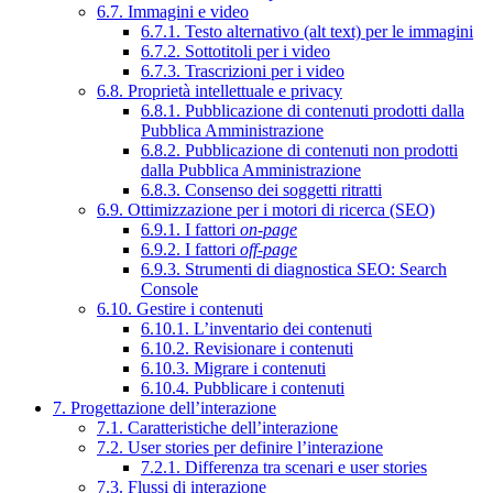
6.7. Immagini e video
6.7.1. Testo alternativo (alt text) per le immagini
6.7.2. Sottotitoli per i video
6.7.3. Trascrizioni per i video
6.8. Proprietà intellettuale e privacy
6.8.1. Pubblicazione di contenuti prodotti dalla
Pubblica Amministrazione
6.8.2. Pubblicazione di contenuti non prodotti
dalla Pubblica Amministrazione
6.8.3. Consenso dei soggetti ritratti
6.9. Ottimizzazione per i motori di ricerca (SEO)
6.9.1. I fattori
on-page
6.9.2. I fattori
off-page
6.9.3. Strumenti di diagnostica SEO: Search
Console
6.10. Gestire i contenuti
6.10.1. L’inventario dei contenuti
6.10.2. Revisionare i contenuti
6.10.3. Migrare i contenuti
6.10.4. Pubblicare i contenuti
7. Progettazione dell’interazione
7.1. Caratteristiche dell’interazione
7.2. User stories per definire l’interazione
7.2.1. Differenza tra scenari e user stories
7.3. Flussi di interazione