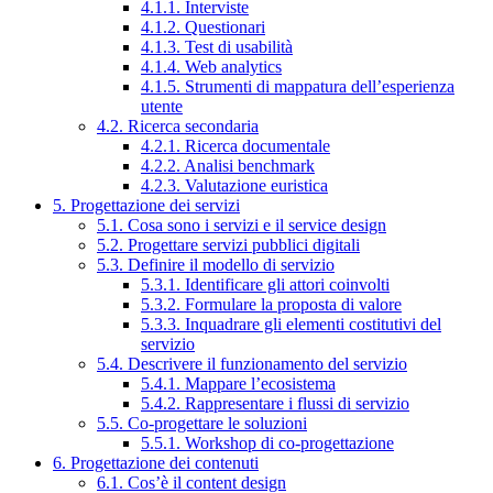
4.1.1. Interviste
4.1.2. Questionari
4.1.3. Test di usabilità
4.1.4. Web analytics
4.1.5. Strumenti di mappatura dell’esperienza
utente
4.2. Ricerca secondaria
4.2.1. Ricerca documentale
4.2.2. Analisi benchmark
4.2.3. Valutazione euristica
5. Progettazione dei servizi
5.1. Cosa sono i servizi e il service design
5.2. Progettare servizi pubblici digitali
5.3. Definire il modello di servizio
5.3.1. Identificare gli attori coinvolti
5.3.2. Formulare la proposta di valore
5.3.3. Inquadrare gli elementi costitutivi del
servizio
5.4. Descrivere il funzionamento del servizio
5.4.1. Mappare l’ecosistema
5.4.2. Rappresentare i flussi di servizio
5.5. Co-progettare le soluzioni
5.5.1. Workshop di co-progettazione
6. Progettazione dei contenuti
6.1. Cos’è il content design