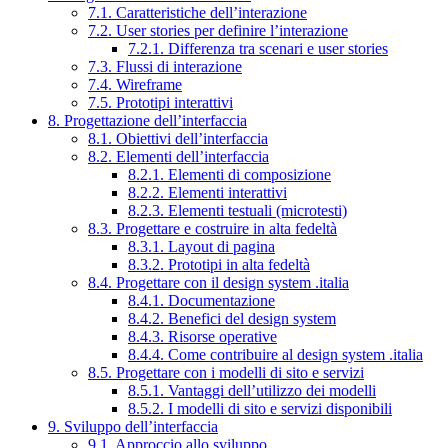
7.1. Caratteristiche dell’interazione
7.2. User stories per definire l’interazione
7.2.1. Differenza tra scenari e user stories
7.3. Flussi di interazione
7.4. Wireframe
7.5. Prototipi interattivi
8. Progettazione dell’interfaccia
8.1. Obiettivi dell’interfaccia
8.2. Elementi dell’interfaccia
8.2.1. Elementi di composizione
8.2.2. Elementi interattivi
8.2.3. Elementi testuali (microtesti)
8.3. Progettare e costruire in alta fedeltà
8.3.1. Layout di pagina
8.3.2. Prototipi in alta fedeltà
8.4. Progettare con il design system .italia
8.4.1. Documentazione
8.4.2. Benefici del design system
8.4.3. Risorse operative
8.4.4. Come contribuire al design system .italia
8.5. Progettare con i modelli di sito e servizi
8.5.1. Vantaggi dell’utilizzo dei modelli
8.5.2. I modelli di sito e servizi disponibili
9. Sviluppo dell’interfaccia
9.1. Approccio allo sviluppo