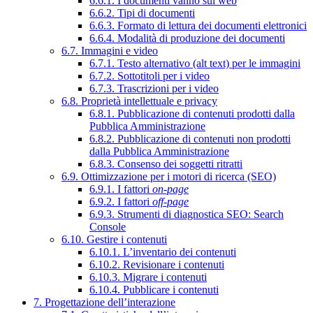
6.6.1. I documenti vanno sul web
6.6.2. Tipi di documenti
6.6.3. Formato di lettura dei documenti elettronici
6.6.4. Modalità di produzione dei documenti
6.7. Immagini e video
6.7.1. Testo alternativo (alt text) per le immagini
6.7.2. Sottotitoli per i video
6.7.3. Trascrizioni per i video
6.8. Proprietà intellettuale e privacy
6.8.1. Pubblicazione di contenuti prodotti dalla
Pubblica Amministrazione
6.8.2. Pubblicazione di contenuti non prodotti
dalla Pubblica Amministrazione
6.8.3. Consenso dei soggetti ritratti
6.9. Ottimizzazione per i motori di ricerca (SEO)
6.9.1. I fattori
on-page
6.9.2. I fattori
off-page
6.9.3. Strumenti di diagnostica SEO: Search
Console
6.10. Gestire i contenuti
6.10.1. L’inventario dei contenuti
6.10.2. Revisionare i contenuti
6.10.3. Migrare i contenuti
6.10.4. Pubblicare i contenuti
7. Progettazione dell’interazione