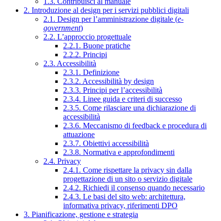
1.3. Contribuisci al manuale
2. Introduzione al design per i servizi pubblici digitali
2.1. Design per l’amministrazione digitale (
e-
government
)
2.2. L’approccio progettuale
2.2.1. Buone pratiche
2.2.2. Principi
2.3. Accessibilità
2.3.1. Definizione
2.3.2. Accessibilità by design
2.3.3. Principi per l’accessibilità
2.3.4. Linee guida e criteri di successo
2.3.5. Come rilasciare una dichiarazione di
accessibilità
2.3.6. Meccanismo di feedback e procedura di
attuazione
2.3.7. Obiettivi accessibilità
2.3.8. Normativa e approfondimenti
2.4. Privacy
2.4.1. Come rispettare la privacy sin dalla
progettazione di un sito o servizio digitale
2.4.2. Richiedi il consenso quando necessario
2.4.3. Le basi del sito web: architettura,
informativa privacy, riferimenti DPO
3. Pianificazione, gestione e strategia