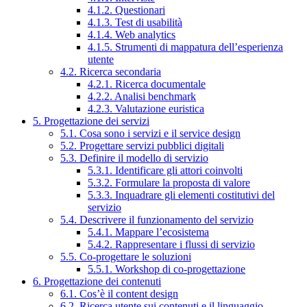
4.1.2. Questionari
4.1.3. Test di usabilità
4.1.4. Web analytics
4.1.5. Strumenti di mappatura dell’esperienza
utente
4.2. Ricerca secondaria
4.2.1. Ricerca documentale
4.2.2. Analisi benchmark
4.2.3. Valutazione euristica
5. Progettazione dei servizi
5.1. Cosa sono i servizi e il service design
5.2. Progettare servizi pubblici digitali
5.3. Definire il modello di servizio
5.3.1. Identificare gli attori coinvolti
5.3.2. Formulare la proposta di valore
5.3.3. Inquadrare gli elementi costitutivi del
servizio
5.4. Descrivere il funzionamento del servizio
5.4.1. Mappare l’ecosistema
5.4.2. Rappresentare i flussi di servizio
5.5. Co-progettare le soluzioni
5.5.1. Workshop di co-progettazione
6. Progettazione dei contenuti
6.1. Cos’è il content design
6.2. Ricerca utente sui contenuti e il linguaggio