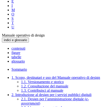
E
I
M
O
S
T
U
Manuale operativo di design
indici e glossario
contenuti
figure
tabelle
glossario
Sommario
1. Scopo, destinatari e uso del Manuale operativo di design
1.1. Versionamento e storico
1.2. Consultazione del manuale
1.3. Contribuisci al manuale
2. Introduzione al design per i servizi pubblici digitali
2.1. Design per l’amministrazione digitale (
e-
government
)