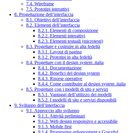
7.4. Wireframe
7.5. Prototipi interattivi
8. Progettazione dell’interfaccia
8.1. Obiettivi dell’interfaccia
8.2. Elementi dell’interfaccia
8.2.1. Elementi di composizione
8.2.2. Elementi interattivi
8.2.3. Elementi testuali (microtesti)
8.3. Progettare e costruire in alta fedeltà
8.3.1. Layout di pagina
8.3.2. Prototipi in alta fedeltà
8.4. Progettare con il design system .italia
8.4.1. Documentazione
8.4.2. Benefici del design system
8.4.3. Risorse operative
8.4.4. Come contribuire al design system .italia
8.5. Progettare con i modelli di sito e servizi
8.5.1. Vantaggi dell’utilizzo dei modelli
8.5.2. I modelli di sito e servizi disponibili
9. Sviluppo dell’interfaccia
9.1. Approccio allo sviluppo
9.1.1. Attività preliminari
9.1.2. Web design responsivo e accessibile
9.1.3. Mobile first
9.1.4. Progressive enhancement e Graceful