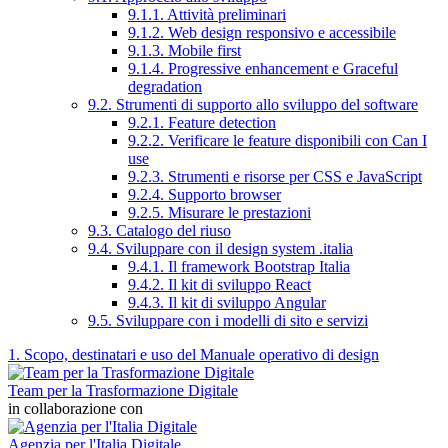
9.1.1. Attività preliminari
9.1.2. Web design responsivo e accessibile
9.1.3. Mobile first
9.1.4. Progressive enhancement e Graceful
degradation
9.2. Strumenti di supporto allo sviluppo del software
9.2.1. Feature detection
9.2.2. Verificare le feature disponibili con Can I
use
9.2.3. Strumenti e risorse per CSS e JavaScript
9.2.4. Supporto browser
9.2.5. Misurare le prestazioni
9.3. Catalogo del riuso
9.4. Sviluppare con il design system .italia
9.4.1. Il framework Bootstrap Italia
9.4.2. Il kit di sviluppo React
9.4.3. Il kit di sviluppo Angular
9.5. Sviluppare con i modelli di sito e servizi
1. Scopo, destinatari e uso del Manuale operativo di design
Team per la Trasformazione Digitale
in collaborazione con
Agenzia per l'Italia Digitale