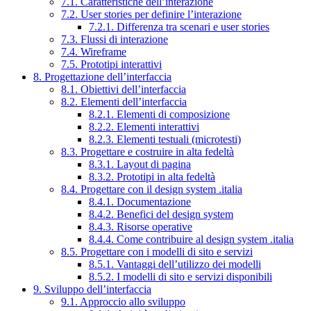
7.1. Caratteristiche dell’interazione
7.2. User stories per definire l’interazione
7.2.1. Differenza tra scenari e user stories
7.3. Flussi di interazione
7.4. Wireframe
7.5. Prototipi interattivi
8. Progettazione dell’interfaccia
8.1. Obiettivi dell’interfaccia
8.2. Elementi dell’interfaccia
8.2.1. Elementi di composizione
8.2.2. Elementi interattivi
8.2.3. Elementi testuali (microtesti)
8.3. Progettare e costruire in alta fedeltà
8.3.1. Layout di pagina
8.3.2. Prototipi in alta fedeltà
8.4. Progettare con il design system .italia
8.4.1. Documentazione
8.4.2. Benefici del design system
8.4.3. Risorse operative
8.4.4. Come contribuire al design system .italia
8.5. Progettare con i modelli di sito e servizi
8.5.1. Vantaggi dell’utilizzo dei modelli
8.5.2. I modelli di sito e servizi disponibili
9. Sviluppo dell’interfaccia
9.1. Approccio allo sviluppo