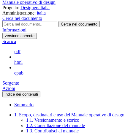
Manuale operativo di design
Progetto:
Designers Italia
Amministrazione:
italia
Cerca nel documento
Cerca nel documento
Informazioni
versione-corrente
Scarica
pdf
html
epub
Sorgente
Azioni
indice dei contenuti
Sommario
1. Scopo, destinatari e uso del Manuale operativo di design
1.1. Versionamento e storico
1.2. Consultazione del manuale
1.3. Contribuisci al manuale