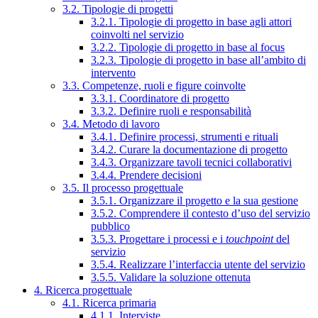
3.2. Tipologie di progetti
3.2.1. Tipologie di progetto in base agli attori
coinvolti nel servizio
3.2.2. Tipologie di progetto in base al focus
3.2.3. Tipologie di progetto in base all’ambito di
intervento
3.3. Competenze, ruoli e figure coinvolte
3.3.1. Coordinatore di progetto
3.3.2. Definire ruoli e responsabilità
3.4. Metodo di lavoro
3.4.1. Definire processi, strumenti e rituali
3.4.2. Curare la documentazione di progetto
3.4.3. Organizzare tavoli tecnici collaborativi
3.4.4. Prendere decisioni
3.5. Il processo progettuale
3.5.1. Organizzare il progetto e la sua gestione
3.5.2. Comprendere il contesto d’uso del servizio
pubblico
3.5.3. Progettare i processi e i
touchpoint
del
servizio
3.5.4. Realizzare l’interfaccia utente del servizio
3.5.5. Validare la soluzione ottenuta
4. Ricerca progettuale
4.1. Ricerca primaria
4.1.1. Interviste