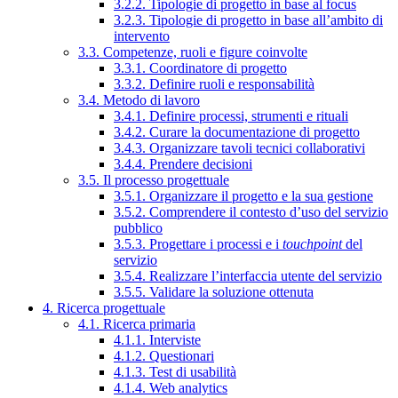
3.2.2. Tipologie di progetto in base al focus
3.2.3. Tipologie di progetto in base all’ambito di
intervento
3.3. Competenze, ruoli e figure coinvolte
3.3.1. Coordinatore di progetto
3.3.2. Definire ruoli e responsabilità
3.4. Metodo di lavoro
3.4.1. Definire processi, strumenti e rituali
3.4.2. Curare la documentazione di progetto
3.4.3. Organizzare tavoli tecnici collaborativi
3.4.4. Prendere decisioni
3.5. Il processo progettuale
3.5.1. Organizzare il progetto e la sua gestione
3.5.2. Comprendere il contesto d’uso del servizio
pubblico
3.5.3. Progettare i processi e i
touchpoint
del
servizio
3.5.4. Realizzare l’interfaccia utente del servizio
3.5.5. Validare la soluzione ottenuta
4. Ricerca progettuale
4.1. Ricerca primaria
4.1.1. Interviste
4.1.2. Questionari
4.1.3. Test di usabilità
4.1.4. Web analytics