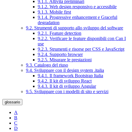
9.1.1. Attività preliminari
9.1.2. Web design responsivo e accessibile
9.1.3. Mobile first
9.1.4. Progressive enhancement e Graceful
degradation
9.2. Strumenti di supporto allo sviluppo del software
9.2.1. Feature detection
9.2.2. Verificare le feature disponibili con Can I
use
9.2.3. Strumenti e risorse per CSS e JavaScript
9.2.4. Supporto browser
9.2.5. Misurare le prestazioni
9.3. Catalogo del riuso
9.4. Sviluppare con il design system .italia
9.4.1. Il framework Bootstrap Italia
9.4.2. Il kit di sviluppo React
9.4.3. Il kit di sviluppo Angular
9.5. Sviluppare con i modelli di sito e servizi
glossario
A
B
C
D