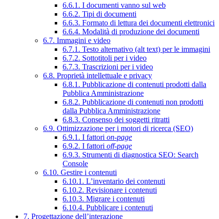
6.6.1. I documenti vanno sul web
6.6.2. Tipi di documenti
6.6.3. Formato di lettura dei documenti elettronici
6.6.4. Modalità di produzione dei documenti
6.7. Immagini e video
6.7.1. Testo alternativo (alt text) per le immagini
6.7.2. Sottotitoli per i video
6.7.3. Trascrizioni per i video
6.8. Proprietà intellettuale e privacy
6.8.1. Pubblicazione di contenuti prodotti dalla
Pubblica Amministrazione
6.8.2. Pubblicazione di contenuti non prodotti
dalla Pubblica Amministrazione
6.8.3. Consenso dei soggetti ritratti
6.9. Ottimizzazione per i motori di ricerca (SEO)
6.9.1. I fattori
on-page
6.9.2. I fattori
off-page
6.9.3. Strumenti di diagnostica SEO: Search
Console
6.10. Gestire i contenuti
6.10.1. L’inventario dei contenuti
6.10.2. Revisionare i contenuti
6.10.3. Migrare i contenuti
6.10.4. Pubblicare i contenuti
7. Progettazione dell’interazione