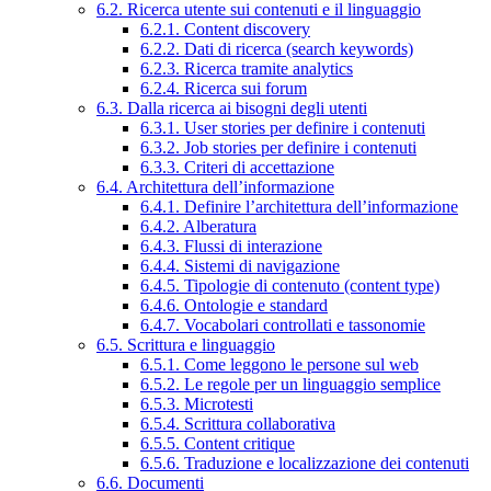
6.2. Ricerca utente sui contenuti e il linguaggio
6.2.1. Content discovery
6.2.2. Dati di ricerca (search keywords)
6.2.3. Ricerca tramite analytics
6.2.4. Ricerca sui forum
6.3. Dalla ricerca ai bisogni degli utenti
6.3.1. User stories per definire i contenuti
6.3.2. Job stories per definire i contenuti
6.3.3. Criteri di accettazione
6.4. Architettura dell’informazione
6.4.1. Definire l’architettura dell’informazione
6.4.2. Alberatura
6.4.3. Flussi di interazione
6.4.4. Sistemi di navigazione
6.4.5. Tipologie di contenuto (content type)
6.4.6. Ontologie e standard
6.4.7. Vocabolari controllati e tassonomie
6.5. Scrittura e linguaggio
6.5.1. Come leggono le persone sul web
6.5.2. Le regole per un linguaggio semplice
6.5.3. Microtesti
6.5.4. Scrittura collaborativa
6.5.5. Content critique
6.5.6. Traduzione e localizzazione dei contenuti
6.6. Documenti