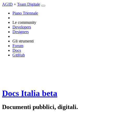
AGID
+
Team Digitale
Piano Triennale
Le community
Developers
Designers
Gli strumenti
Forum
Docs
GitHub
Docs Italia
beta
Documenti pubblici, digitali.