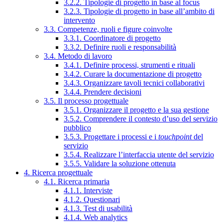
3.2.2. Tipologie di progetto in base al focus
3.2.3. Tipologie di progetto in base all’ambito di
intervento
3.3. Competenze, ruoli e figure coinvolte
3.3.1. Coordinatore di progetto
3.3.2. Definire ruoli e responsabilità
3.4. Metodo di lavoro
3.4.1. Definire processi, strumenti e rituali
3.4.2. Curare la documentazione di progetto
3.4.3. Organizzare tavoli tecnici collaborativi
3.4.4. Prendere decisioni
3.5. Il processo progettuale
3.5.1. Organizzare il progetto e la sua gestione
3.5.2. Comprendere il contesto d’uso del servizio
pubblico
3.5.3. Progettare i processi e i
touchpoint
del
servizio
3.5.4. Realizzare l’interfaccia utente del servizio
3.5.5. Validare la soluzione ottenuta
4. Ricerca progettuale
4.1. Ricerca primaria
4.1.1. Interviste
4.1.2. Questionari
4.1.3. Test di usabilità
4.1.4. Web analytics