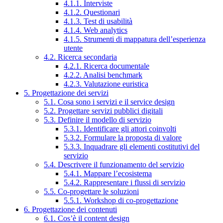
4.1.1. Interviste
4.1.2. Questionari
4.1.3. Test di usabilità
4.1.4. Web analytics
4.1.5. Strumenti di mappatura dell’esperienza
utente
4.2. Ricerca secondaria
4.2.1. Ricerca documentale
4.2.2. Analisi benchmark
4.2.3. Valutazione euristica
5. Progettazione dei servizi
5.1. Cosa sono i servizi e il service design
5.2. Progettare servizi pubblici digitali
5.3. Definire il modello di servizio
5.3.1. Identificare gli attori coinvolti
5.3.2. Formulare la proposta di valore
5.3.3. Inquadrare gli elementi costitutivi del
servizio
5.4. Descrivere il funzionamento del servizio
5.4.1. Mappare l’ecosistema
5.4.2. Rappresentare i flussi di servizio
5.5. Co-progettare le soluzioni
5.5.1. Workshop di co-progettazione
6. Progettazione dei contenuti
6.1. Cos’è il content design