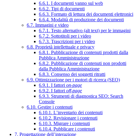
6.6.1. I documenti vanno sul web
6.6.2. Tipi di documenti
6.6.3. Formato di lettura dei documenti elettronici
6.6.4. Modalità di produzione dei documenti
6.7. Immagini e video
6.7.1. Testo alternativo (alt text) per le immagini
6.7.2. Sottotitoli per i video
6.7.3. Trascrizioni per i video
6.8. Proprietà intellettuale e privacy
6.8.1. Pubblicazione di contenuti prodotti dalla
Pubblica Amministrazione
6.8.2. Pubblicazione di contenuti non prodotti
dalla Pubblica Amministrazione
6.8.3. Consenso dei soggetti ritratti
6.9. Ottimizzazione per i motori di ricerca (SEO)
6.9.1. I fattori
on-page
6.9.2. I fattori
off-page
6.9.3. Strumenti di diagnostica SEO: Search
Console
6.10. Gestire i contenuti
6.10.1. L’inventario dei contenuti
6.10.2. Revisionare i contenuti
6.10.3. Migrare i contenuti
6.10.4. Pubblicare i contenuti
7. Progettazione dell’interazione