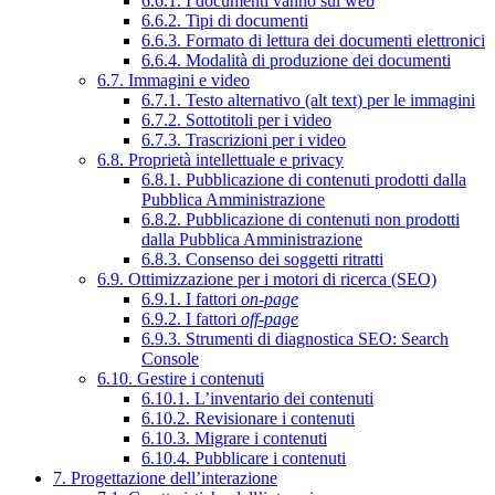
6.6.1. I documenti vanno sul web
6.6.2. Tipi di documenti
6.6.3. Formato di lettura dei documenti elettronici
6.6.4. Modalità di produzione dei documenti
6.7. Immagini e video
6.7.1. Testo alternativo (alt text) per le immagini
6.7.2. Sottotitoli per i video
6.7.3. Trascrizioni per i video
6.8. Proprietà intellettuale e privacy
6.8.1. Pubblicazione di contenuti prodotti dalla
Pubblica Amministrazione
6.8.2. Pubblicazione di contenuti non prodotti
dalla Pubblica Amministrazione
6.8.3. Consenso dei soggetti ritratti
6.9. Ottimizzazione per i motori di ricerca (SEO)
6.9.1. I fattori
on-page
6.9.2. I fattori
off-page
6.9.3. Strumenti di diagnostica SEO: Search
Console
6.10. Gestire i contenuti
6.10.1. L’inventario dei contenuti
6.10.2. Revisionare i contenuti
6.10.3. Migrare i contenuti
6.10.4. Pubblicare i contenuti
7. Progettazione dell’interazione