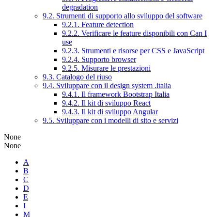
degradation
9.2. Strumenti di supporto allo sviluppo del software
9.2.1. Feature detection
9.2.2. Verificare le feature disponibili con Can I
use
9.2.3. Strumenti e risorse per CSS e JavaScript
9.2.4. Supporto browser
9.2.5. Misurare le prestazioni
9.3. Catalogo del riuso
9.4. Sviluppare con il design system .italia
9.4.1. Il framework Bootstrap Italia
9.4.2. Il kit di sviluppo React
9.4.3. Il kit di sviluppo Angular
9.5. Sviluppare con i modelli di sito e servizi
None
None
A
B
C
D
E
I
M