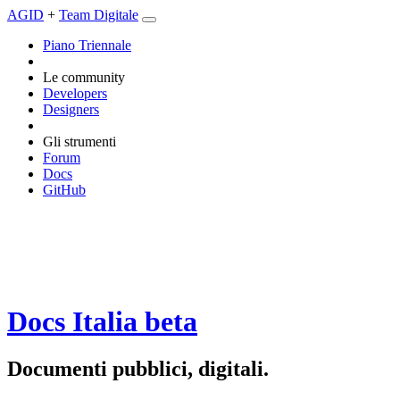
AGID
+
Team Digitale
Piano Triennale
Le community
Developers
Designers
Gli strumenti
Forum
Docs
GitHub
Docs Italia
beta
Documenti pubblici, digitali.