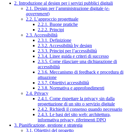
2. Introduzione al design per i servizi pubblici digitali
2.1. Design per l’amministrazione digitale (
e-
government
)
2.2. L’approccio progettuale
2.2.1. Buone pratiche
2.2.2. Principi
2.3. Accessibilità
2.3.1. Definizione
2.3.2. Accessibilità by design
2.3.3. Principi per l’accessibilità
2.3.4. Linee guida e criteri di successo
2.3.5. Come rilasciare una dichiarazione di
accessibilità
2.3.6. Meccanismo di feedback e procedura di
attuazione
2.3.7. Obiettivi accessibilità
2.3.8. Normativa e approfondimenti
2.4. Privacy
2.4.1. Come rispettare la privacy sin dalla
progettazione di un sito o servizio digitale
2.4.2. Richiedi il consenso quando necessario
2.4.3. Le basi del sito web: architettura,
informativa privacy, riferimenti DPO
3. Pianificazione, gestione e strategia
3.1. Obiettivi del progetto