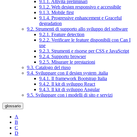
9.1.1. Attività preliminari
9.1.2. Web design responsivo e accessibile
9.1.3. Mobile first
9.1.4. Progressive enhancement e Graceful
degradation
9.2. Strumenti di supporto allo sviluppo del software
9.2.1. Feature detection
9.2.2. Verificare le feature disponibili con Can I
use
9.2.3. Strumenti e risorse per CSS e JavaScript
9.2.4. Supporto browser
9.2.5. Misurare le prestazioni
9.3. Catalogo del riuso
9.4. Sviluppare con il design system .italia
9.4.1. Il framework Bootstrap Italia
9.4.2. Il kit di sviluppo React
9.4.3. Il kit di sviluppo Angular
9.5. Sviluppare con i modelli di sito e servizi
glossario
A
B
C
D