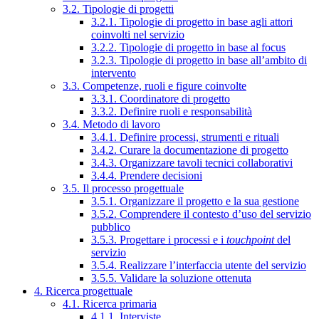
3.2. Tipologie di progetti
3.2.1. Tipologie di progetto in base agli attori
coinvolti nel servizio
3.2.2. Tipologie di progetto in base al focus
3.2.3. Tipologie di progetto in base all’ambito di
intervento
3.3. Competenze, ruoli e figure coinvolte
3.3.1. Coordinatore di progetto
3.3.2. Definire ruoli e responsabilità
3.4. Metodo di lavoro
3.4.1. Definire processi, strumenti e rituali
3.4.2. Curare la documentazione di progetto
3.4.3. Organizzare tavoli tecnici collaborativi
3.4.4. Prendere decisioni
3.5. Il processo progettuale
3.5.1. Organizzare il progetto e la sua gestione
3.5.2. Comprendere il contesto d’uso del servizio
pubblico
3.5.3. Progettare i processi e i
touchpoint
del
servizio
3.5.4. Realizzare l’interfaccia utente del servizio
3.5.5. Validare la soluzione ottenuta
4. Ricerca progettuale
4.1. Ricerca primaria
4.1.1. Interviste