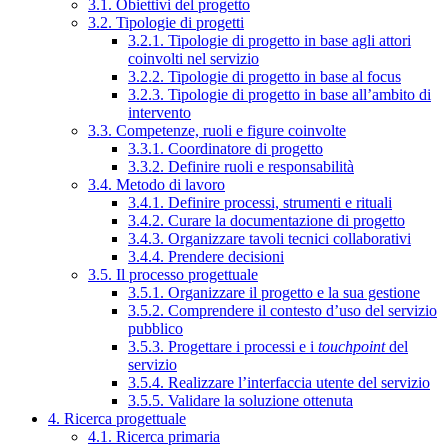
3.1. Obiettivi del progetto
3.2. Tipologie di progetti
3.2.1. Tipologie di progetto in base agli attori
coinvolti nel servizio
3.2.2. Tipologie di progetto in base al focus
3.2.3. Tipologie di progetto in base all’ambito di
intervento
3.3. Competenze, ruoli e figure coinvolte
3.3.1. Coordinatore di progetto
3.3.2. Definire ruoli e responsabilità
3.4. Metodo di lavoro
3.4.1. Definire processi, strumenti e rituali
3.4.2. Curare la documentazione di progetto
3.4.3. Organizzare tavoli tecnici collaborativi
3.4.4. Prendere decisioni
3.5. Il processo progettuale
3.5.1. Organizzare il progetto e la sua gestione
3.5.2. Comprendere il contesto d’uso del servizio
pubblico
3.5.3. Progettare i processi e i
touchpoint
del
servizio
3.5.4. Realizzare l’interfaccia utente del servizio
3.5.5. Validare la soluzione ottenuta
4. Ricerca progettuale
4.1. Ricerca primaria