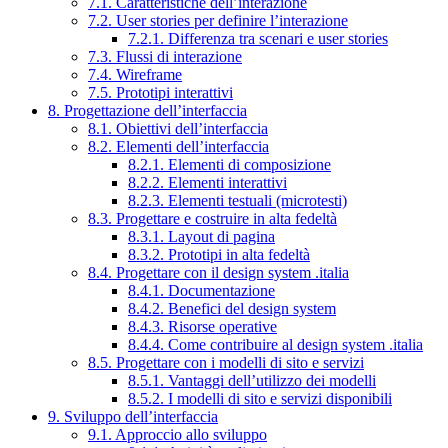
7.1. Caratteristiche dell’interazione
7.2. User stories per definire l’interazione
7.2.1. Differenza tra scenari e user stories
7.3. Flussi di interazione
7.4. Wireframe
7.5. Prototipi interattivi
8. Progettazione dell’interfaccia
8.1. Obiettivi dell’interfaccia
8.2. Elementi dell’interfaccia
8.2.1. Elementi di composizione
8.2.2. Elementi interattivi
8.2.3. Elementi testuali (microtesti)
8.3. Progettare e costruire in alta fedeltà
8.3.1. Layout di pagina
8.3.2. Prototipi in alta fedeltà
8.4. Progettare con il design system .italia
8.4.1. Documentazione
8.4.2. Benefici del design system
8.4.3. Risorse operative
8.4.4. Come contribuire al design system .italia
8.5. Progettare con i modelli di sito e servizi
8.5.1. Vantaggi dell’utilizzo dei modelli
8.5.2. I modelli di sito e servizi disponibili
9. Sviluppo dell’interfaccia
9.1. Approccio allo sviluppo