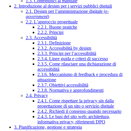
1.3. Contribuisci al manuale
2. Introduzione al design per i servizi pubblici digitali
2.1. Design per l’amministrazione digitale (
e-
government
)
2.2. L’approccio progettuale
2.2.1. Buone pratiche
2.2.2. Principi
2.3. Accessibilità
2.3.1. Definizione
2.3.2. Accessibilità by design
2.3.3. Principi per l’accessibilità
2.3.4. Linee guida e criteri di successo
2.3.5. Come rilasciare una dichiarazione di
accessibilità
2.3.6. Meccanismo di feedback e procedura di
attuazione
2.3.7. Obiettivi accessibilità
2.3.8. Normativa e approfondimenti
2.4. Privacy
2.4.1. Come rispettare la privacy sin dalla
progettazione di un sito o servizio digitale
2.4.2. Richiedi il consenso quando necessario
2.4.3. Le basi del sito web: architettura,
informativa privacy, riferimenti DPO
3. Pianificazione, gestione e strategia