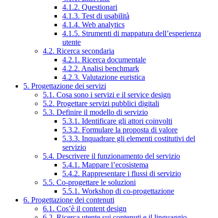
4.1.2. Questionari
4.1.3. Test di usabilità
4.1.4. Web analytics
4.1.5. Strumenti di mappatura dell’esperienza
utente
4.2. Ricerca secondaria
4.2.1. Ricerca documentale
4.2.2. Analisi benchmark
4.2.3. Valutazione euristica
5. Progettazione dei servizi
5.1. Cosa sono i servizi e il service design
5.2. Progettare servizi pubblici digitali
5.3. Definire il modello di servizio
5.3.1. Identificare gli attori coinvolti
5.3.2. Formulare la proposta di valore
5.3.3. Inquadrare gli elementi costitutivi del
servizio
5.4. Descrivere il funzionamento del servizio
5.4.1. Mappare l’ecosistema
5.4.2. Rappresentare i flussi di servizio
5.5. Co-progettare le soluzioni
5.5.1. Workshop di co-progettazione
6. Progettazione dei contenuti
6.1. Cos’è il content design
6.2. Ricerca utente sui contenuti e il linguaggio