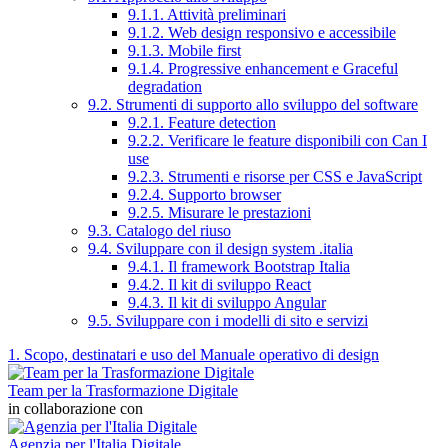
9.1.1. Attività preliminari
9.1.2. Web design responsivo e accessibile
9.1.3. Mobile first
9.1.4. Progressive enhancement e Graceful
degradation
9.2. Strumenti di supporto allo sviluppo del software
9.2.1. Feature detection
9.2.2. Verificare le feature disponibili con Can I
use
9.2.3. Strumenti e risorse per CSS e JavaScript
9.2.4. Supporto browser
9.2.5. Misurare le prestazioni
9.3. Catalogo del riuso
9.4. Sviluppare con il design system .italia
9.4.1. Il framework Bootstrap Italia
9.4.2. Il kit di sviluppo React
9.4.3. Il kit di sviluppo Angular
9.5. Sviluppare con i modelli di sito e servizi
1. Scopo, destinatari e uso del Manuale operativo di design
Team per la Trasformazione Digitale
in collaborazione con
Agenzia per l'Italia Digitale