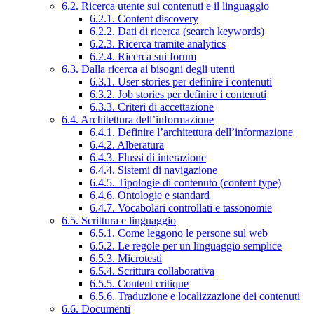
6.2. Ricerca utente sui contenuti e il linguaggio
6.2.1. Content discovery
6.2.2. Dati di ricerca (search keywords)
6.2.3. Ricerca tramite analytics
6.2.4. Ricerca sui forum
6.3. Dalla ricerca ai bisogni degli utenti
6.3.1. User stories per definire i contenuti
6.3.2. Job stories per definire i contenuti
6.3.3. Criteri di accettazione
6.4. Architettura dell’informazione
6.4.1. Definire l’architettura dell’informazione
6.4.2. Alberatura
6.4.3. Flussi di interazione
6.4.4. Sistemi di navigazione
6.4.5. Tipologie di contenuto (content type)
6.4.6. Ontologie e standard
6.4.7. Vocabolari controllati e tassonomie
6.5. Scrittura e linguaggio
6.5.1. Come leggono le persone sul web
6.5.2. Le regole per un linguaggio semplice
6.5.3. Microtesti
6.5.4. Scrittura collaborativa
6.5.5. Content critique
6.5.6. Traduzione e localizzazione dei contenuti
6.6. Documenti