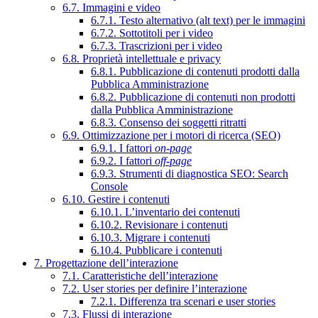
6.7. Immagini e video
6.7.1. Testo alternativo (alt text) per le immagini
6.7.2. Sottotitoli per i video
6.7.3. Trascrizioni per i video
6.8. Proprietà intellettuale e privacy
6.8.1. Pubblicazione di contenuti prodotti dalla
Pubblica Amministrazione
6.8.2. Pubblicazione di contenuti non prodotti
dalla Pubblica Amministrazione
6.8.3. Consenso dei soggetti ritratti
6.9. Ottimizzazione per i motori di ricerca (SEO)
6.9.1. I fattori
on-page
6.9.2. I fattori
off-page
6.9.3. Strumenti di diagnostica SEO: Search
Console
6.10. Gestire i contenuti
6.10.1. L’inventario dei contenuti
6.10.2. Revisionare i contenuti
6.10.3. Migrare i contenuti
6.10.4. Pubblicare i contenuti
7. Progettazione dell’interazione
7.1. Caratteristiche dell’interazione
7.2. User stories per definire l’interazione
7.2.1. Differenza tra scenari e user stories
7.3. Flussi di interazione