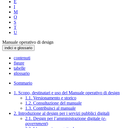
E
I
M
O
S
T
U
Manuale operativo di design
indici e glossario
contenuti
figure
tabelle
glossario
Sommario
1. Scopo, destinatari e uso del Manuale operativo di design
1.1. Versionamento e storico
1.2. Consultazione del manuale
1.3. Contribuisci al manuale
2. Introduzione al design per i servizi pubblici digitali
2.1. Design per l’amministrazione digitale (
e-
government
)