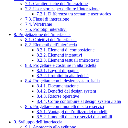
7.1. Caratteristiche dell’interazione
7.2. User stories per definire l’interazione
7.2.1. Differenza tra scenari e user stories
7.3. Flussi di interazione
7.4. Wireframe
7.5. Prototipi interattivi
8. Progettazione dell’interfaccia
8.1. Obiettivi dell’interfaccia
8.2. Elementi dell’interfaccia
8.2.1. Elementi di composizione
8.2.2. Elementi interattivi
8.2.3. Elementi testuali (microtesti)
8.3. Progettare e costruire in alta fedeltà
8.3.1. Layout di pagina
8.3.2. Prototipi in alta fedeltà
8.4. Progettare con il design system .italia
8.4.1. Documentazione
8.4.2. Benefici del design system
8.4.3. Risorse operative
8.4.4. Come contribuire al design system .italia
8.5. Progettare con i modelli di sito e servizi
8.5.1. Vantaggi dell’utilizzo dei modelli
8.5.2. I modelli di sito e servizi disponibili
9. Sviluppo dell’interfaccia
9.1. Approccio allo sviluppo