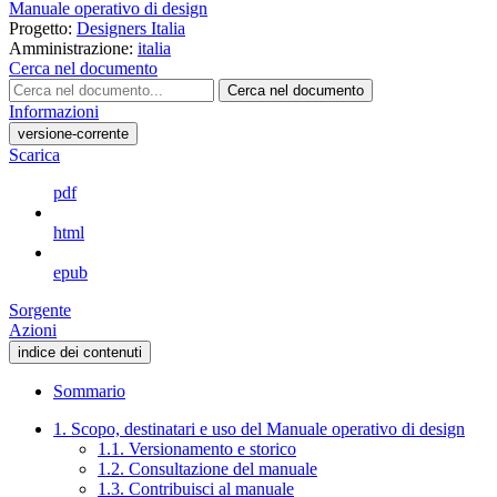
Manuale operativo di design
Progetto:
Designers Italia
Amministrazione:
italia
Cerca nel documento
Cerca nel documento
Informazioni
versione-corrente
Scarica
pdf
html
epub
Sorgente
Azioni
indice dei contenuti
Sommario
1. Scopo, destinatari e uso del Manuale operativo di design
1.1. Versionamento e storico
1.2. Consultazione del manuale
1.3. Contribuisci al manuale