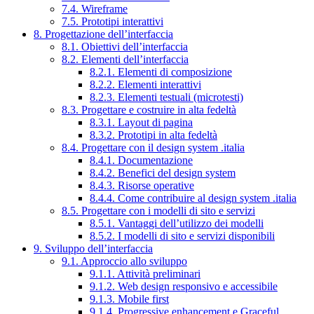
7.4. Wireframe
7.5. Prototipi interattivi
8. Progettazione dell’interfaccia
8.1. Obiettivi dell’interfaccia
8.2. Elementi dell’interfaccia
8.2.1. Elementi di composizione
8.2.2. Elementi interattivi
8.2.3. Elementi testuali (microtesti)
8.3. Progettare e costruire in alta fedeltà
8.3.1. Layout di pagina
8.3.2. Prototipi in alta fedeltà
8.4. Progettare con il design system .italia
8.4.1. Documentazione
8.4.2. Benefici del design system
8.4.3. Risorse operative
8.4.4. Come contribuire al design system .italia
8.5. Progettare con i modelli di sito e servizi
8.5.1. Vantaggi dell’utilizzo dei modelli
8.5.2. I modelli di sito e servizi disponibili
9. Sviluppo dell’interfaccia
9.1. Approccio allo sviluppo
9.1.1. Attività preliminari
9.1.2. Web design responsivo e accessibile
9.1.3. Mobile first
9.1.4. Progressive enhancement e Graceful