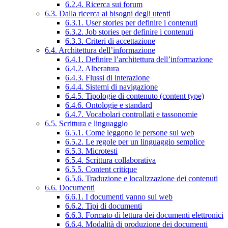
6.2.4. Ricerca sui forum
6.3. Dalla ricerca ai bisogni degli utenti
6.3.1. User stories per definire i contenuti
6.3.2. Job stories per definire i contenuti
6.3.3. Criteri di accettazione
6.4. Architettura dell’informazione
6.4.1. Definire l’architettura dell’informazione
6.4.2. Alberatura
6.4.3. Flussi di interazione
6.4.4. Sistemi di navigazione
6.4.5. Tipologie di contenuto (content type)
6.4.6. Ontologie e standard
6.4.7. Vocabolari controllati e tassonomie
6.5. Scrittura e linguaggio
6.5.1. Come leggono le persone sul web
6.5.2. Le regole per un linguaggio semplice
6.5.3. Microtesti
6.5.4. Scrittura collaborativa
6.5.5. Content critique
6.5.6. Traduzione e localizzazione dei contenuti
6.6. Documenti
6.6.1. I documenti vanno sul web
6.6.2. Tipi di documenti
6.6.3. Formato di lettura dei documenti elettronici
6.6.4. Modalità di produzione dei documenti