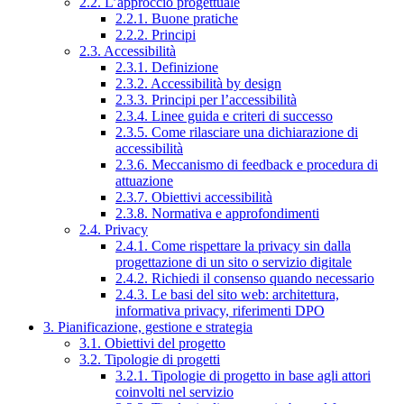
2.2. L’approccio progettuale
2.2.1. Buone pratiche
2.2.2. Principi
2.3. Accessibilità
2.3.1. Definizione
2.3.2. Accessibilità by design
2.3.3. Principi per l’accessibilità
2.3.4. Linee guida e criteri di successo
2.3.5. Come rilasciare una dichiarazione di
accessibilità
2.3.6. Meccanismo di feedback e procedura di
attuazione
2.3.7. Obiettivi accessibilità
2.3.8. Normativa e approfondimenti
2.4. Privacy
2.4.1. Come rispettare la privacy sin dalla
progettazione di un sito o servizio digitale
2.4.2. Richiedi il consenso quando necessario
2.4.3. Le basi del sito web: architettura,
informativa privacy, riferimenti DPO
3. Pianificazione, gestione e strategia
3.1. Obiettivi del progetto
3.2. Tipologie di progetti
3.2.1. Tipologie di progetto in base agli attori
coinvolti nel servizio