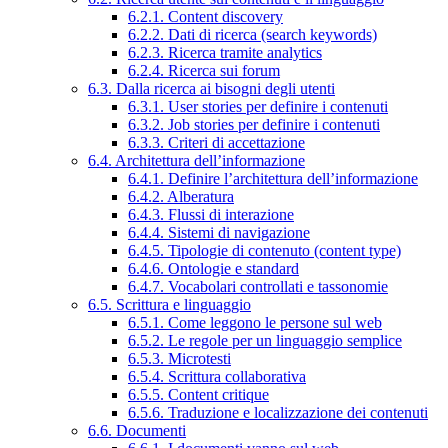
6.2.1. Content discovery
6.2.2. Dati di ricerca (search keywords)
6.2.3. Ricerca tramite analytics
6.2.4. Ricerca sui forum
6.3. Dalla ricerca ai bisogni degli utenti
6.3.1. User stories per definire i contenuti
6.3.2. Job stories per definire i contenuti
6.3.3. Criteri di accettazione
6.4. Architettura dell’informazione
6.4.1. Definire l’architettura dell’informazione
6.4.2. Alberatura
6.4.3. Flussi di interazione
6.4.4. Sistemi di navigazione
6.4.5. Tipologie di contenuto (content type)
6.4.6. Ontologie e standard
6.4.7. Vocabolari controllati e tassonomie
6.5. Scrittura e linguaggio
6.5.1. Come leggono le persone sul web
6.5.2. Le regole per un linguaggio semplice
6.5.3. Microtesti
6.5.4. Scrittura collaborativa
6.5.5. Content critique
6.5.6. Traduzione e localizzazione dei contenuti
6.6. Documenti