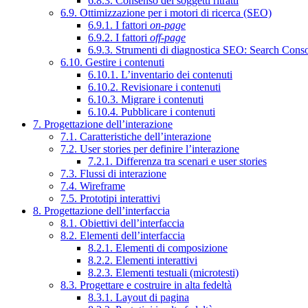
6.8.3. Consenso dei soggetti ritratti
6.9. Ottimizzazione per i motori di ricerca (SEO)
6.9.1. I fattori
on-page
6.9.2. I fattori
off-page
6.9.3. Strumenti di diagnostica SEO: Search Cons
6.10. Gestire i contenuti
6.10.1. L’inventario dei contenuti
6.10.2. Revisionare i contenuti
6.10.3. Migrare i contenuti
6.10.4. Pubblicare i contenuti
7. Progettazione dell’interazione
7.1. Caratteristiche dell’interazione
7.2. User stories per definire l’interazione
7.2.1. Differenza tra scenari e user stories
7.3. Flussi di interazione
7.4. Wireframe
7.5. Prototipi interattivi
8. Progettazione dell’interfaccia
8.1. Obiettivi dell’interfaccia
8.2. Elementi dell’interfaccia
8.2.1. Elementi di composizione
8.2.2. Elementi interattivi
8.2.3. Elementi testuali (microtesti)
8.3. Progettare e costruire in alta fedeltà
8.3.1. Layout di pagina