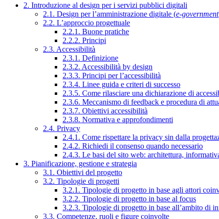
2. Introduzione al design per i servizi pubblici digitali
2.1. Design per l’amministrazione digitale (
e-government
2.2. L’approccio progettuale
2.2.1. Buone pratiche
2.2.2. Principi
2.3. Accessibilità
2.3.1. Definizione
2.3.2. Accessibilità by design
2.3.3. Principi per l’accessibilità
2.3.4. Linee guida e criteri di successo
2.3.5. Come rilasciare una dichiarazione di accessib
2.3.6. Meccanismo di feedback e procedura di attu
2.3.7. Obiettivi accessibilità
2.3.8. Normativa e approfondimenti
2.4. Privacy
2.4.1. Come rispettare la privacy sin dalla progettaz
2.4.2. Richiedi il consenso quando necessario
2.4.3. Le basi del sito web: architettura, informati
3. Pianificazione, gestione e strategia
3.1. Obiettivi del progetto
3.2. Tipologie di progetti
3.2.1. Tipologie di progetto in base agli attori coinv
3.2.2. Tipologie di progetto in base al focus
3.2.3. Tipologie di progetto in base all’ambito di i
3.3. Competenze, ruoli e figure coinvolte