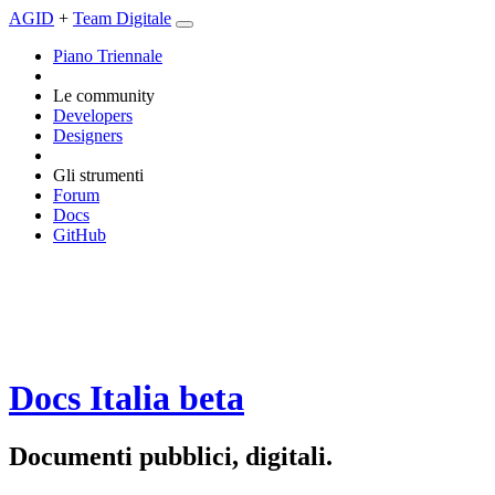
AGID
+
Team Digitale
Piano Triennale
Le community
Developers
Designers
Gli strumenti
Forum
Docs
GitHub
Docs Italia
beta
Documenti pubblici, digitali.