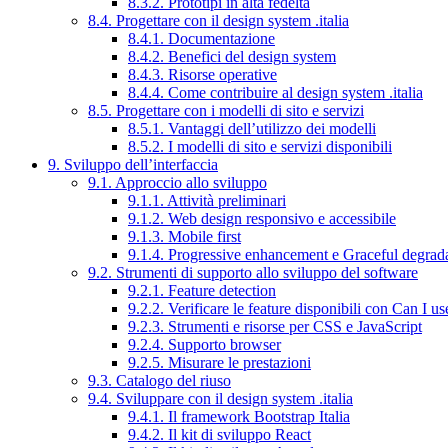
8.3.2. Prototipi in alta fedeltà
8.4. Progettare con il design system .italia
8.4.1. Documentazione
8.4.2. Benefici del design system
8.4.3. Risorse operative
8.4.4. Come contribuire al design system .italia
8.5. Progettare con i modelli di sito e servizi
8.5.1. Vantaggi dell’utilizzo dei modelli
8.5.2. I modelli di sito e servizi disponibili
9. Sviluppo dell’interfaccia
9.1. Approccio allo sviluppo
9.1.1. Attività preliminari
9.1.2. Web design responsivo e accessibile
9.1.3. Mobile first
9.1.4. Progressive enhancement e Graceful degrad
9.2. Strumenti di supporto allo sviluppo del software
9.2.1. Feature detection
9.2.2. Verificare le feature disponibili con Can I us
9.2.3. Strumenti e risorse per CSS e JavaScript
9.2.4. Supporto browser
9.2.5. Misurare le prestazioni
9.3. Catalogo del riuso
9.4. Sviluppare con il design system .italia
9.4.1. Il framework Bootstrap Italia
9.4.2. Il kit di sviluppo React