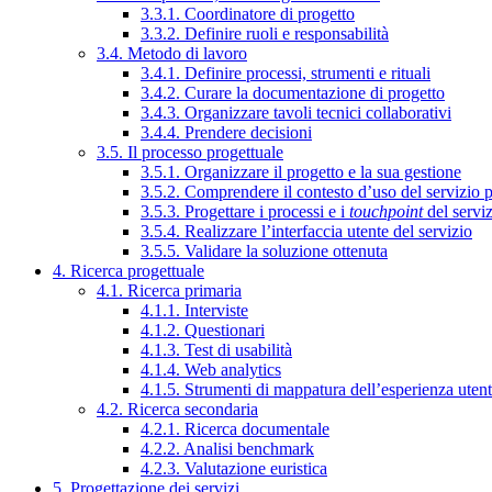
3.3.1. Coordinatore di progetto
3.3.2. Definire ruoli e responsabilità
3.4. Metodo di lavoro
3.4.1. Definire processi, strumenti e rituali
3.4.2. Curare la documentazione di progetto
3.4.3. Organizzare tavoli tecnici collaborativi
3.4.4. Prendere decisioni
3.5. Il processo progettuale
3.5.1. Organizzare il progetto e la sua gestione
3.5.2. Comprendere il contesto d’uso del servizio 
3.5.3. Progettare i processi e i
touchpoint
del servi
3.5.4. Realizzare l’interfaccia utente del servizio
3.5.5. Validare la soluzione ottenuta
4. Ricerca progettuale
4.1. Ricerca primaria
4.1.1. Interviste
4.1.2. Questionari
4.1.3. Test di usabilità
4.1.4. Web analytics
4.1.5. Strumenti di mappatura dell’esperienza uten
4.2. Ricerca secondaria
4.2.1. Ricerca documentale
4.2.2. Analisi benchmark
4.2.3. Valutazione euristica
5. Progettazione dei servizi