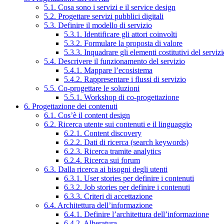
5.1. Cosa sono i servizi e il service design
5.2. Progettare servizi pubblici digitali
5.3. Definire il modello di servizio
5.3.1. Identificare gli attori coinvolti
5.3.2. Formulare la proposta di valore
5.3.3. Inquadrare gli elementi costitutivi del serviz
5.4. Descrivere il funzionamento del servizio
5.4.1. Mappare l’ecosistema
5.4.2. Rappresentare i flussi di servizio
5.5. Co-progettare le soluzioni
5.5.1. Workshop di co-progettazione
6. Progettazione dei contenuti
6.1. Cos’è il content design
6.2. Ricerca utente sui contenuti e il linguaggio
6.2.1. Content discovery
6.2.2. Dati di ricerca (search keywords)
6.2.3. Ricerca tramite analytics
6.2.4. Ricerca sui forum
6.3. Dalla ricerca ai bisogni degli utenti
6.3.1. User stories per definire i contenuti
6.3.2. Job stories per definire i contenuti
6.3.3. Criteri di accettazione
6.4. Architettura dell’informazione
6.4.1. Definire l’architettura dell’informazione
6.4.2. Alberatura