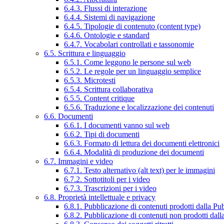
6.4.3. Flussi di interazione
6.4.4. Sistemi di navigazione
6.4.5. Tipologie di contenuto (content type)
6.4.6. Ontologie e standard
6.4.7. Vocabolari controllati e tassonomie
6.5. Scrittura e linguaggio
6.5.1. Come leggono le persone sul web
6.5.2. Le regole per un linguaggio semplice
6.5.3. Microtesti
6.5.4. Scrittura collaborativa
6.5.5. Content critique
6.5.6. Traduzione e localizzazione dei contenuti
6.6. Documenti
6.6.1. I documenti vanno sul web
6.6.2. Tipi di documenti
6.6.3. Formato di lettura dei documenti elettronici
6.6.4. Modalità di produzione dei documenti
6.7. Immagini e video
6.7.1. Testo alternativo (alt text) per le immagini
6.7.2. Sottotitoli per i video
6.7.3. Trascrizioni per i video
6.8. Proprietà intellettuale e privacy
6.8.1. Pubblicazione di contenuti prodotti dalla P
6.8.2. Pubblicazione di contenuti non prodotti dal