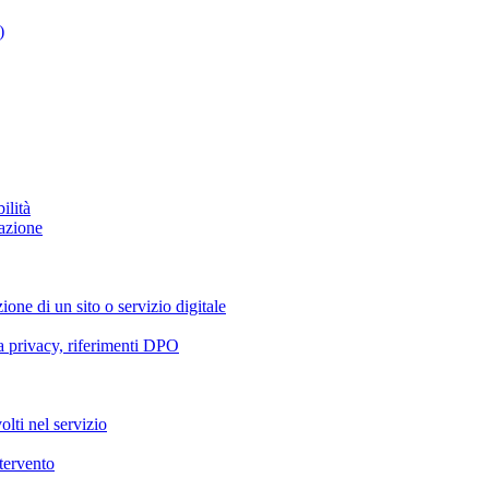
)
ilità
azione
ione di un sito o servizio digitale
va privacy, riferimenti DPO
olti nel servizio
ntervento