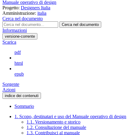
Manuale operativo di design
Progetto:
Designers Italia
Amministrazione:
italia
Cerca nel documento
Cerca nel documento
Informazioni
versione-corrente
Scarica
pdf
html
epub
Sorgente
Azioni
indice dei contenuti
Sommario
1. Scopo, destinatari e uso del Manuale operativo di design
1.1. Versionamento e storico
1.2. Consultazione del manuale
1.3. Contribuisci al manuale