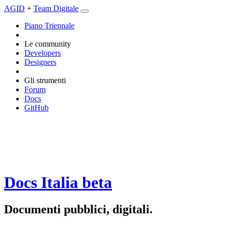
AGID
+
Team Digitale
Piano Triennale
Le community
Developers
Designers
Gli strumenti
Forum
Docs
GitHub
Docs Italia
beta
Documenti pubblici, digitali.