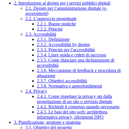
2. Introduzione al design per i servizi pubblici digitali
2.1. Design per l’amministrazione digitale (
e-
government
)
2.2. L’approccio progettuale
2.2.1. Buone pratiche
2.2.2. Principi
2.3. Accessibilità
2.3.1. Definizione
2.3.2. Accessibilità by design
2.3.3. Principi per l’accessibilità
2.3.4. Linee guida e criteri di successo
2.3.5. Come rilasciare una dichiarazione di
accessibilità
2.3.6. Meccanismo di feedback e procedura di
attuazione
2.3.7. Obiettivi accessibilità
2.3.8. Normativa e approfondimenti
2.4. Privacy
2.4.1. Come rispettare la privacy sin dalla
progettazione di un sito o servizio digitale
2.4.2. Richiedi il consenso quando necessario
2.4.3. Le basi del sito web: architettura,
informativa privacy, riferimenti DPO
3. Pianificazione, gestione e strategia
3.1. Obiettivi del progetto