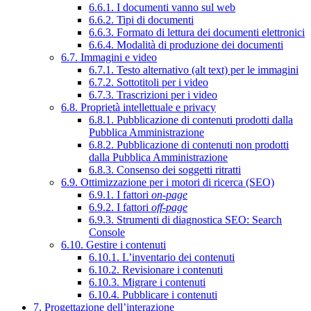
6.6.1. I documenti vanno sul web
6.6.2. Tipi di documenti
6.6.3. Formato di lettura dei documenti elettronici
6.6.4. Modalità di produzione dei documenti
6.7. Immagini e video
6.7.1. Testo alternativo (alt text) per le immagini
6.7.2. Sottotitoli per i video
6.7.3. Trascrizioni per i video
6.8. Proprietà intellettuale e privacy
6.8.1. Pubblicazione di contenuti prodotti dalla
Pubblica Amministrazione
6.8.2. Pubblicazione di contenuti non prodotti
dalla Pubblica Amministrazione
6.8.3. Consenso dei soggetti ritratti
6.9. Ottimizzazione per i motori di ricerca (SEO)
6.9.1. I fattori
on-page
6.9.2. I fattori
off-page
6.9.3. Strumenti di diagnostica SEO: Search
Console
6.10. Gestire i contenuti
6.10.1. L’inventario dei contenuti
6.10.2. Revisionare i contenuti
6.10.3. Migrare i contenuti
6.10.4. Pubblicare i contenuti
7. Progettazione dell’interazione