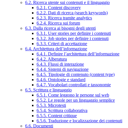
6.2. Ricerca utente sui contenuti e il linguaggio
6.2.1. Content discovery
6.2.2. Dati di ricerca (search keywords)
6.2.3. Ricerca tramite analytics
6.2.4. Ricerca sui forum
6.3. Dalla ricerca ai bisogni degli utenti
6.3.1. User stories per definire i contenuti
6.3.2. Job stories per definire i contenuti
6.3.3. Criteri di accettazione
6.4. Architettura dell’informazione
6.4.1. Definire l’architettura dell’informazione
6.4.2. Alberatura
6.4.3. Flussi di interazione
6.4.4. Sistemi di navigazione
6.4.5. Tipologie di contenuto (content type)
6.4.6. Ontologie e standard
6.4.7. Vocabolari controllati e tassonomie
6.5. Scrittura e linguaggio
6.5.1. Come leggono le persone sul web
6.5.2. Le regole per un linguaggio semplice
6.5.3. Microtesti
6.5.4. Scrittura collaborativa
6.5.5. Content critique
6.5.6. Traduzione e localizzazione dei contenuti
6.6. Documenti