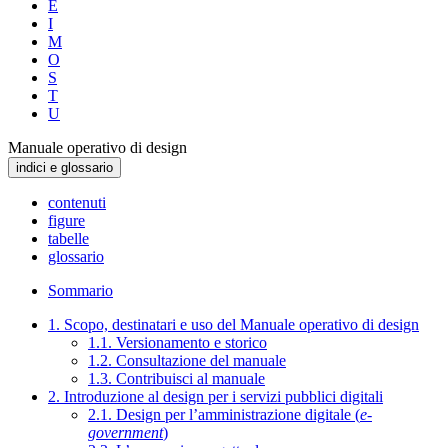
E
I
M
O
S
T
U
Manuale operativo di design
indici e glossario
contenuti
figure
tabelle
glossario
Sommario
1. Scopo, destinatari e uso del Manuale operativo di design
1.1. Versionamento e storico
1.2. Consultazione del manuale
1.3. Contribuisci al manuale
2. Introduzione al design per i servizi pubblici digitali
2.1. Design per l’amministrazione digitale (
e-
government
)