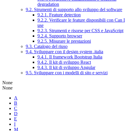
degradation
9.2. Strumenti di supporto allo sviluppo del software
9.2.1. Feature detection
9.2.2. Verificare le feature disponibili con Can I
use
9.2.3. Strumenti e risorse per CSS e JavaScript
9.2.4. Supporto browser
9.2.5. Misurare le prestazioni
9.3. Catalogo del riuso
9.4. Sviluppare con il design system .italia
9.4.1. Il framework Bootstrap Italia
9.4.2. Il kit di sviluppo React
9.4.3. Il kit di sviluppo Angular
9.5. Sviluppare con i modelli di sito e servizi
None
None
A
B
C
D
E
I
M