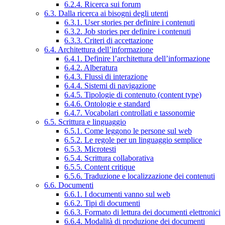
6.2.4. Ricerca sui forum
6.3. Dalla ricerca ai bisogni degli utenti
6.3.1. User stories per definire i contenuti
6.3.2. Job stories per definire i contenuti
6.3.3. Criteri di accettazione
6.4. Architettura dell’informazione
6.4.1. Definire l’architettura dell’informazione
6.4.2. Alberatura
6.4.3. Flussi di interazione
6.4.4. Sistemi di navigazione
6.4.5. Tipologie di contenuto (content type)
6.4.6. Ontologie e standard
6.4.7. Vocabolari controllati e tassonomie
6.5. Scrittura e linguaggio
6.5.1. Come leggono le persone sul web
6.5.2. Le regole per un linguaggio semplice
6.5.3. Microtesti
6.5.4. Scrittura collaborativa
6.5.5. Content critique
6.5.6. Traduzione e localizzazione dei contenuti
6.6. Documenti
6.6.1. I documenti vanno sul web
6.6.2. Tipi di documenti
6.6.3. Formato di lettura dei documenti elettronici
6.6.4. Modalità di produzione dei documenti