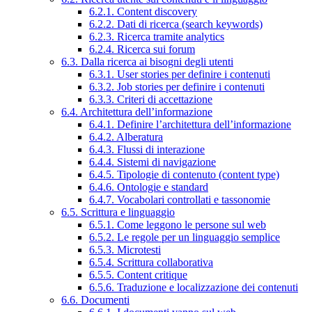
6.2.1. Content discovery
6.2.2. Dati di ricerca (search keywords)
6.2.3. Ricerca tramite analytics
6.2.4. Ricerca sui forum
6.3. Dalla ricerca ai bisogni degli utenti
6.3.1. User stories per definire i contenuti
6.3.2. Job stories per definire i contenuti
6.3.3. Criteri di accettazione
6.4. Architettura dell’informazione
6.4.1. Definire l’architettura dell’informazione
6.4.2. Alberatura
6.4.3. Flussi di interazione
6.4.4. Sistemi di navigazione
6.4.5. Tipologie di contenuto (content type)
6.4.6. Ontologie e standard
6.4.7. Vocabolari controllati e tassonomie
6.5. Scrittura e linguaggio
6.5.1. Come leggono le persone sul web
6.5.2. Le regole per un linguaggio semplice
6.5.3. Microtesti
6.5.4. Scrittura collaborativa
6.5.5. Content critique
6.5.6. Traduzione e localizzazione dei contenuti
6.6. Documenti