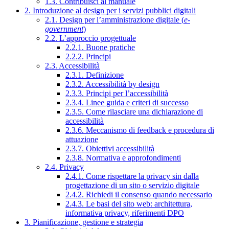
1.3. Contribuisci al manuale
2. Introduzione al design per i servizi pubblici digitali
2.1. Design per l’amministrazione digitale (
e-
government
)
2.2. L’approccio progettuale
2.2.1. Buone pratiche
2.2.2. Principi
2.3. Accessibilità
2.3.1. Definizione
2.3.2. Accessibilità by design
2.3.3. Principi per l’accessibilità
2.3.4. Linee guida e criteri di successo
2.3.5. Come rilasciare una dichiarazione di
accessibilità
2.3.6. Meccanismo di feedback e procedura di
attuazione
2.3.7. Obiettivi accessibilità
2.3.8. Normativa e approfondimenti
2.4. Privacy
2.4.1. Come rispettare la privacy sin dalla
progettazione di un sito o servizio digitale
2.4.2. Richiedi il consenso quando necessario
2.4.3. Le basi del sito web: architettura,
informativa privacy, riferimenti DPO
3. Pianificazione, gestione e strategia