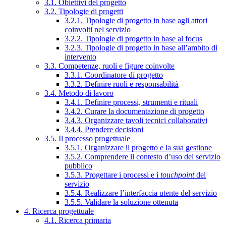
3.1. Obiettivi del progetto
3.2. Tipologie di progetti
3.2.1. Tipologie di progetto in base agli attori
coinvolti nel servizio
3.2.2. Tipologie di progetto in base al focus
3.2.3. Tipologie di progetto in base all’ambito di
intervento
3.3. Competenze, ruoli e figure coinvolte
3.3.1. Coordinatore di progetto
3.3.2. Definire ruoli e responsabilità
3.4. Metodo di lavoro
3.4.1. Definire processi, strumenti e rituali
3.4.2. Curare la documentazione di progetto
3.4.3. Organizzare tavoli tecnici collaborativi
3.4.4. Prendere decisioni
3.5. Il processo progettuale
3.5.1. Organizzare il progetto e la sua gestione
3.5.2. Comprendere il contesto d’uso del servizio
pubblico
3.5.3. Progettare i processi e i
touchpoint
del
servizio
3.5.4. Realizzare l’interfaccia utente del servizio
3.5.5. Validare la soluzione ottenuta
4. Ricerca progettuale
4.1. Ricerca primaria