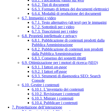
6.6.1. I documenti vanno sul web
6.6.2. Tipi di documenti
6.6.3. Formato di lettura dei documenti elettronici
6.6.4. Modalità di produzione dei documenti
6.7. Immagini e video
6.7.1. Testo alternativo (alt text) per le immagini
6.7.2. Sottotitoli per i video
6.7.3. Trascrizioni per i video
6.8. Proprietà intellettuale e privacy
6.8.1. Pubblicazione di contenuti prodotti dalla
Pubblica Amministrazione
6.8.2. Pubblicazione di contenuti non prodotti
dalla Pubblica Amministrazione
6.8.3. Consenso dei soggetti ritratti
6.9. Ottimizzazione per i motori di ricerca (SEO)
6.9.1. I fattori
on-page
6.9.2. I fattori
off-page
6.9.3. Strumenti di diagnostica SEO: Search
Console
6.10. Gestire i contenuti
6.10.1. L’inventario dei contenuti
6.10.2. Revisionare i contenuti
6.10.3. Migrare i contenuti
6.10.4. Pubblicare i contenuti
7. Progettazione dell’interazione