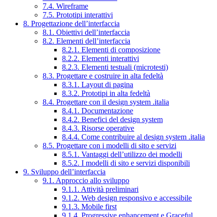
7.4. Wireframe
7.5. Prototipi interattivi
8. Progettazione dell’interfaccia
8.1. Obiettivi dell’interfaccia
8.2. Elementi dell’interfaccia
8.2.1. Elementi di composizione
8.2.2. Elementi interattivi
8.2.3. Elementi testuali (microtesti)
8.3. Progettare e costruire in alta fedeltà
8.3.1. Layout di pagina
8.3.2. Prototipi in alta fedeltà
8.4. Progettare con il design system .italia
8.4.1. Documentazione
8.4.2. Benefici del design system
8.4.3. Risorse operative
8.4.4. Come contribuire al design system .italia
8.5. Progettare con i modelli di sito e servizi
8.5.1. Vantaggi dell’utilizzo dei modelli
8.5.2. I modelli di sito e servizi disponibili
9. Sviluppo dell’interfaccia
9.1. Approccio allo sviluppo
9.1.1. Attività preliminari
9.1.2. Web design responsivo e accessibile
9.1.3. Mobile first
9.1.4. Progressive enhancement e Graceful