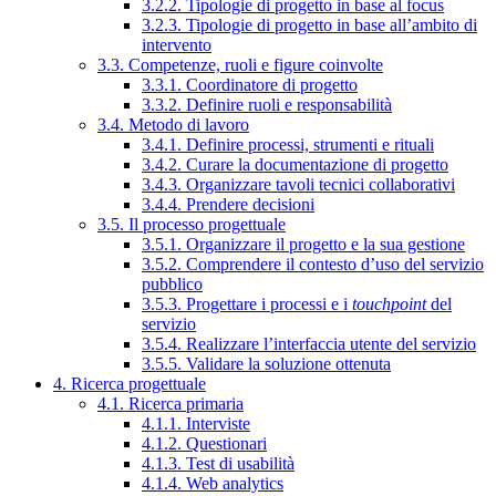
3.2.2. Tipologie di progetto in base al focus
3.2.3. Tipologie di progetto in base all’ambito di
intervento
3.3. Competenze, ruoli e figure coinvolte
3.3.1. Coordinatore di progetto
3.3.2. Definire ruoli e responsabilità
3.4. Metodo di lavoro
3.4.1. Definire processi, strumenti e rituali
3.4.2. Curare la documentazione di progetto
3.4.3. Organizzare tavoli tecnici collaborativi
3.4.4. Prendere decisioni
3.5. Il processo progettuale
3.5.1. Organizzare il progetto e la sua gestione
3.5.2. Comprendere il contesto d’uso del servizio
pubblico
3.5.3. Progettare i processi e i
touchpoint
del
servizio
3.5.4. Realizzare l’interfaccia utente del servizio
3.5.5. Validare la soluzione ottenuta
4. Ricerca progettuale
4.1. Ricerca primaria
4.1.1. Interviste
4.1.2. Questionari
4.1.3. Test di usabilità
4.1.4. Web analytics