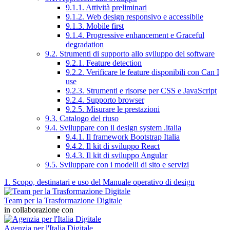
9.1.1. Attività preliminari
9.1.2. Web design responsivo e accessibile
9.1.3. Mobile first
9.1.4. Progressive enhancement e Graceful
degradation
9.2. Strumenti di supporto allo sviluppo del software
9.2.1. Feature detection
9.2.2. Verificare le feature disponibili con Can I
use
9.2.3. Strumenti e risorse per CSS e JavaScript
9.2.4. Supporto browser
9.2.5. Misurare le prestazioni
9.3. Catalogo del riuso
9.4. Sviluppare con il design system .italia
9.4.1. Il framework Bootstrap Italia
9.4.2. Il kit di sviluppo React
9.4.3. Il kit di sviluppo Angular
9.5. Sviluppare con i modelli di sito e servizi
1. Scopo, destinatari e uso del Manuale operativo di design
Team per la Trasformazione Digitale
in collaborazione con
Agenzia per l'Italia Digitale