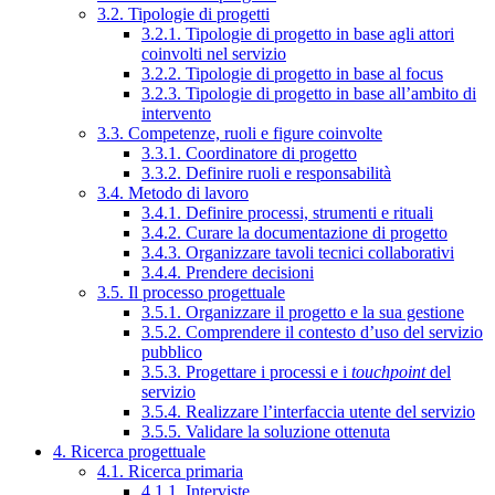
3.2. Tipologie di progetti
3.2.1. Tipologie di progetto in base agli attori
coinvolti nel servizio
3.2.2. Tipologie di progetto in base al focus
3.2.3. Tipologie di progetto in base all’ambito di
intervento
3.3. Competenze, ruoli e figure coinvolte
3.3.1. Coordinatore di progetto
3.3.2. Definire ruoli e responsabilità
3.4. Metodo di lavoro
3.4.1. Definire processi, strumenti e rituali
3.4.2. Curare la documentazione di progetto
3.4.3. Organizzare tavoli tecnici collaborativi
3.4.4. Prendere decisioni
3.5. Il processo progettuale
3.5.1. Organizzare il progetto e la sua gestione
3.5.2. Comprendere il contesto d’uso del servizio
pubblico
3.5.3. Progettare i processi e i
touchpoint
del
servizio
3.5.4. Realizzare l’interfaccia utente del servizio
3.5.5. Validare la soluzione ottenuta
4. Ricerca progettuale
4.1. Ricerca primaria
4.1.1. Interviste