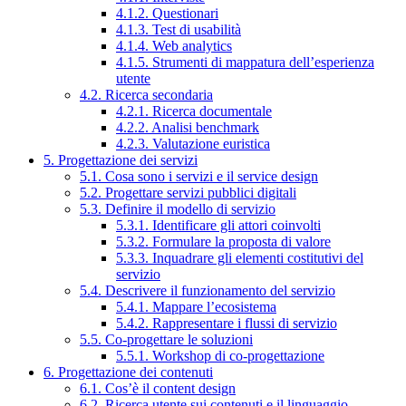
4.1.2. Questionari
4.1.3. Test di usabilità
4.1.4. Web analytics
4.1.5. Strumenti di mappatura dell’esperienza
utente
4.2. Ricerca secondaria
4.2.1. Ricerca documentale
4.2.2. Analisi benchmark
4.2.3. Valutazione euristica
5. Progettazione dei servizi
5.1. Cosa sono i servizi e il service design
5.2. Progettare servizi pubblici digitali
5.3. Definire il modello di servizio
5.3.1. Identificare gli attori coinvolti
5.3.2. Formulare la proposta di valore
5.3.3. Inquadrare gli elementi costitutivi del
servizio
5.4. Descrivere il funzionamento del servizio
5.4.1. Mappare l’ecosistema
5.4.2. Rappresentare i flussi di servizio
5.5. Co-progettare le soluzioni
5.5.1. Workshop di co-progettazione
6. Progettazione dei contenuti
6.1. Cos’è il content design
6.2. Ricerca utente sui contenuti e il linguaggio