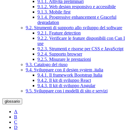
9.1.1. Attività preliminari
9.1.2. Web design responsivo e accessibile
9.1.3. Mobile first
9.1.4. Progressive enhancement e Graceful
degradation
9.2. Strumenti di supporto allo sviluppo del software
9.2.1. Feature detection
9.2.2. Verificare le feature disponibili con Can I
use
9.2.3. Strumenti e risorse per CSS e JavaScript
9.2.4. Supporto browser
9.2.5. Misurare le prestazioni
9.3. Catalogo del riuso
9.4. Sviluppare con il design system .italia
9.4.1. Il framework Bootstrap Italia
9.4.2. Il kit di sviluppo React
9.4.3. Il kit di sviluppo Angular
9.5. Sviluppare con i modelli di sito e servizi
glossario
A
B
C
D