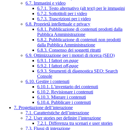
6.7. Immagini e video
6.7.1. Testo alternativo (alt text) per le immagini
6.7.2. Sottotitoli per i video
6.7.3. Trascrizioni per i video
6.8. Proprietà intellettuale e privacy
6.8.1. Pubblicazione di contenuti prodotti dalla
Pubblica Amministrazione
6.8.2. Pubblicazione di contenuti non prodotti
dalla Pubblica Amministrazione
6.8.3. Consenso dei soggetti ritratti
6.9. Ottimizzazione per i motori di ricerca (SEO)
6.9.1. I fattori
on-page
6.9.2. I fattori
off-page
6.9.3. Strumenti di diagnostica SEO: Search
Console
6.10. Gestire i contenuti
6.10.1. L’inventario dei contenuti
6.10.2. Revisionare i contenuti
6.10.3. Migrare i contenuti
6.10.4. Pubblicare i contenuti
7. Progettazione dell’interazione
7.1. Caratteristiche dell’interazione
7.2. User stories per definire l’interazione
7.2.1. Differenza tra scenari e user stories
7.3. Flussi di interazione