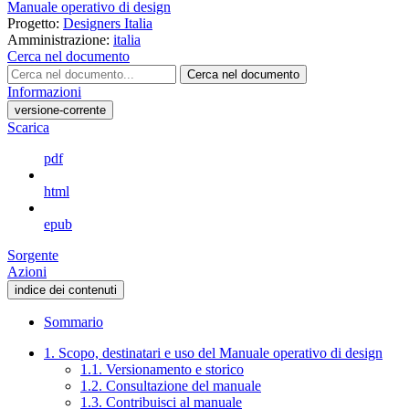
Manuale operativo di design
Progetto:
Designers Italia
Amministrazione:
italia
Cerca nel documento
Cerca nel documento
Informazioni
versione-corrente
Scarica
pdf
html
epub
Sorgente
Azioni
indice dei contenuti
Sommario
1. Scopo, destinatari e uso del Manuale operativo di design
1.1. Versionamento e storico
1.2. Consultazione del manuale
1.3. Contribuisci al manuale