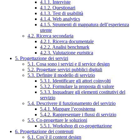
4.1.1. Interviste
4.1.2. Questionari
4.1.3. Test di usabilità
4.1.4. Web analytics
4.1.5. Strumenti di mappatura dell’esperienza
utente
4.2. Ricerca secondaria
4.2.1. Ricerca documentale
4.2.2. Analisi benchmark
4.2.3. Valutazione euristica
5. Progettazione dei servizi
5.1. Cosa sono i servizi e il service design
5.2. Progettare servizi pubblici digitali
5.3. Definire il modello di servizio
5.3.1. Identificare gli attori coinvolti
5.3.2. Formulare la proposta di valore
5.3.3. Inquadrare gli elementi costitutivi del
servizio
5.4. Descrivere il funzionamento del servizio
5.4.1. Mappare l’ecosistema
5.4.2. Rappresentare i flussi di servizio
5.5. Co-progettare le soluzioni
5.5.1. Workshop di co-progettazione
6. Progettazione dei contenuti
6.1. Cos’è il content design