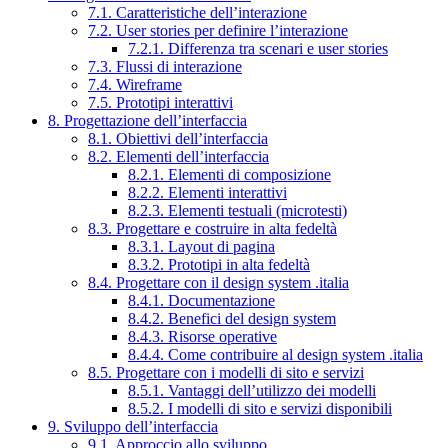
7.1. Caratteristiche dell’interazione
7.2. User stories per definire l’interazione
7.2.1. Differenza tra scenari e user stories
7.3. Flussi di interazione
7.4. Wireframe
7.5. Prototipi interattivi
8. Progettazione dell’interfaccia
8.1. Obiettivi dell’interfaccia
8.2. Elementi dell’interfaccia
8.2.1. Elementi di composizione
8.2.2. Elementi interattivi
8.2.3. Elementi testuali (microtesti)
8.3. Progettare e costruire in alta fedeltà
8.3.1. Layout di pagina
8.3.2. Prototipi in alta fedeltà
8.4. Progettare con il design system .italia
8.4.1. Documentazione
8.4.2. Benefici del design system
8.4.3. Risorse operative
8.4.4. Come contribuire al design system .italia
8.5. Progettare con i modelli di sito e servizi
8.5.1. Vantaggi dell’utilizzo dei modelli
8.5.2. I modelli di sito e servizi disponibili
9. Sviluppo dell’interfaccia
9.1. Approccio allo sviluppo