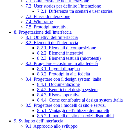
7.1. Caratteristiche dell’interazione
7.2. User stories per definire l’interazione
7.2.1. Differenza tra scenari e user stories
7.3. Flussi di interazione
7.4. Wireframe
7.5. Prototipi interattivi
8. Progettazione dell’interfaccia
8.1. Obiettivi dell’interfaccia
8.2. Elementi dell’interfaccia
8.2.1. Elementi di composizione
8.2.2. Elementi interattivi
8.2.3. Elementi testuali (microtesti)
8.3. Progettare e costruire in alta fedeltà
8.3.1. Layout di pagina
8.3.2. Prototipi in alta fedeltà
8.4. Progettare con il design system .italia
8.4.1. Documentazione
8.4.2. Benefici del design system
8.4.3. Risorse operative
8.4.4. Come contribuire al design system .italia
8.5. Progettare con i modelli di sito e servizi
8.5.1. Vantaggi dell’utilizzo dei modelli
8.5.2. I modelli di sito e servizi disponibili
9. Sviluppo dell’interfaccia
9.1. Approccio allo sviluppo