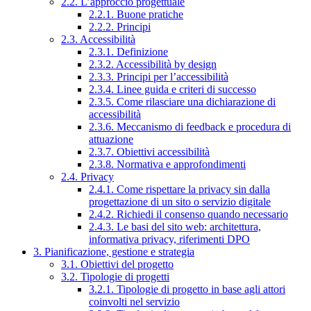
2.2. L’approccio progettuale
2.2.1. Buone pratiche
2.2.2. Principi
2.3. Accessibilità
2.3.1. Definizione
2.3.2. Accessibilità by design
2.3.3. Principi per l’accessibilità
2.3.4. Linee guida e criteri di successo
2.3.5. Come rilasciare una dichiarazione di
accessibilità
2.3.6. Meccanismo di feedback e procedura di
attuazione
2.3.7. Obiettivi accessibilità
2.3.8. Normativa e approfondimenti
2.4. Privacy
2.4.1. Come rispettare la privacy sin dalla
progettazione di un sito o servizio digitale
2.4.2. Richiedi il consenso quando necessario
2.4.3. Le basi del sito web: architettura,
informativa privacy, riferimenti DPO
3. Pianificazione, gestione e strategia
3.1. Obiettivi del progetto
3.2. Tipologie di progetti
3.2.1. Tipologie di progetto in base agli attori
coinvolti nel servizio