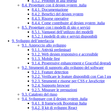
8.3.2. Prototipi in alta fedeltà
8.4. Progettare con il design system .italia
8.4.1. Documentazione
8.4.2. Benefici del design system
8.4.3. Risorse operative
8.4.4. Come contribuire al design system .italia
8.5. Progettare con i modelli di sito e servizi
8.5.1. Vantaggi dell’utilizzo dei modelli
8.5.2. I modelli di sito e servizi disponibili
9. Sviluppo dell’interfaccia
9.1. Approccio allo sviluppo
9.1.1. Attività preliminari
9.1.2. Web design responsivo e accessibile
9.1.3. Mobile first
9.1.4. Progressive enhancement e Graceful degrad
9.2. Strumenti di supporto allo sviluppo del software
9.2.1. Feature detection
9.2.2. Verificare le feature disponibili con Can I us
9.2.3. Strumenti e risorse per CSS e JavaScript
9.2.4. Supporto browser
9.2.5. Misurare le prestazioni
9.3. Catalogo del riuso
9.4. Sviluppare con il design system .italia
9.4.1. Il framework Bootstrap Italia
9.4.2. Il kit di sviluppo React