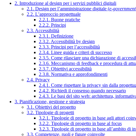
2. Introduzione al design per i servizi pubblici digitali
2.1. Design per l’amministrazione digitale (
e-government
2.2. L’approccio progettuale
2.2.1. Buone pratiche
2.2.2. Principi
2.3. Accessibilità
2.3.1. Definizione
2.3.2. Accessibilità by design
2.3.3. Principi per l’accessibilità
2.3.4. Linee guida e criteri di successo
2.3.5. Come rilasciare una dichiarazione di accessib
2.3.6. Meccanismo di feedback e procedura di attu
2.3.7. Obiettivi accessibilità
2.3.8. Normativa e approfondimenti
2.4. Privacy
2.4.1. Come rispettare la privacy sin dalla progettaz
2.4.2. Richiedi il consenso quando necessario
2.4.3. Le basi del sito web: architettura, informati
3. Pianificazione, gestione e strategia
3.1. Obiettivi del progetto
3.2. Tipologie di progetti
3.2.1. Tipologie di progetto in base agli attori coinv
3.2.2. Tipologie di progetto in base al focus
3.2.3. Tipologie di progetto in base all’ambito di i
3.3. Competenze, ruoli e figure coinvolte