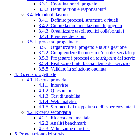
3.3.1. Coordinatore di progetto
3.3.2. Definire ruoli e responsabilità
3.4. Metodo di lavoro
3.4.1. Definire processi, strumenti e rituali
3.4.2. Curare la documentazione di progetto
3.4.3. Organizzare tavoli tecnici collaborativi
3.4.4. Prendere decisioni
3.5. Il processo progettuale
3.5.1. Organizzare il progetto e la sua gestione
3.5.2. Comprendere il contesto d’uso del servizio 
3.5.3. Progettare i processi e i
touchpoint
del servi
3.5.4. Realizzare l’interfaccia utente del servizio
3.5.5. Validare la soluzione ottenuta
4. Ricerca progettuale
4.1. Ricerca primaria
4.1.1. Interviste
4.1.2. Questionari
4.1.3. Test di usabilità
4.1.4. Web analytics
4.1.5. Strumenti di mappatura dell’esperienza uten
4.2. Ricerca secondaria
4.2.1. Ricerca documentale
4.2.2. Analisi benchmark
4.2.3. Valutazione euristica
5. Progettazione dei servizi