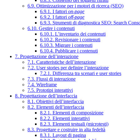
6.8.3. Consenso dei soggetti ritratti
6.9. Ottimizzazione per i motori di ricerca (SEO)
6.9.1. I fattori
on-page
6.9.2. I fattori
off-page
6.9.3. Strumenti di diagnostica SEO: Search Cons
6.10. Gestire i contenuti
6.10.1. L’inventario dei contenuti
6.10.2. Revisionare i contenuti
6.10.3. Migrare i contenuti
6.10.4. Pubblicare i contenuti
7. Progettazione dell’interazione
7.1. Caratteristiche dell’interazione
7.2. User stories per definire l’interazione
7.2.1. Differenza tra scenari e user stories
7.3. Flussi di interazione
7.4. Wireframe
7.5. Prototipi interattivi
8. Progettazione dell’interfaccia
8.1. Obiettivi dell’interfaccia
8.2. Elementi dell’interfaccia
8.2.1. Elementi di composizione
8.2.2. Elementi interattivi
8.2.3. Elementi testuali (microtesti)
8.3. Progettare e costruire in alta fedeltà
8.3.1. Layout di pagina