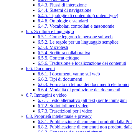
6.4.3. Flussi di interazione
6.4.4. Sistemi di navigazione
6.4.5. Tipologie di contenuto (content type)
6.4.6. Ontologie e standard
6.4.7. Vocabolari controllati e tassonomie
6.5. Scrittura e linguaggio
6.5.1. Come leggono le persone sul web
6.5.2. Le regole per un linguaggio semplice
6.5.3. Microtesti
6.5.4. Scrittura collaborativa
6.5.5. Content critique
6.5.6. Traduzione e localizzazione dei contenuti
6.6. Documenti
6.6.1. I documenti vanno sul web
6.6.2. Tipi di documenti
6.6.3. Formato di lettura dei documenti elettronici
6.6.4. Modalità di produzione dei documenti
6.7. Immagini e video
6.7.1. Testo alternativo (alt text) per le immagini
6.7.2. Sottotitoli per i video
6.7.3. Trascrizioni per i video
6.8. Proprietà intellettuale e privacy
6.8.1. Pubblicazione di contenuti prodotti dalla P
6.8.2. Pubblicazione di contenuti non prodotti dal