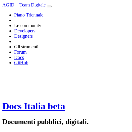
AGID
+
Team Digitale
Piano Triennale
Le community
Developers
Designers
Gli strumenti
Forum
Docs
GitHub
Docs Italia
beta
Documenti pubblici, digitali.