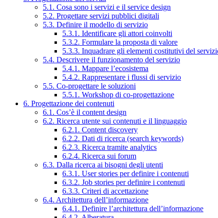
5.1. Cosa sono i servizi e il service design
5.2. Progettare servizi pubblici digitali
5.3. Definire il modello di servizio
5.3.1. Identificare gli attori coinvolti
5.3.2. Formulare la proposta di valore
5.3.3. Inquadrare gli elementi costitutivi del serviz
5.4. Descrivere il funzionamento del servizio
5.4.1. Mappare l’ecosistema
5.4.2. Rappresentare i flussi di servizio
5.5. Co-progettare le soluzioni
5.5.1. Workshop di co-progettazione
6. Progettazione dei contenuti
6.1. Cos’è il content design
6.2. Ricerca utente sui contenuti e il linguaggio
6.2.1. Content discovery
6.2.2. Dati di ricerca (search keywords)
6.2.3. Ricerca tramite analytics
6.2.4. Ricerca sui forum
6.3. Dalla ricerca ai bisogni degli utenti
6.3.1. User stories per definire i contenuti
6.3.2. Job stories per definire i contenuti
6.3.3. Criteri di accettazione
6.4. Architettura dell’informazione
6.4.1. Definire l’architettura dell’informazione
6.4.2. Alberatura