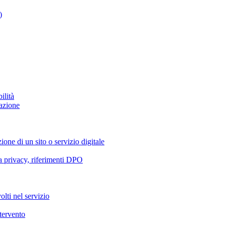
)
ilità
azione
ione di un sito o servizio digitale
va privacy, riferimenti DPO
olti nel servizio
ntervento