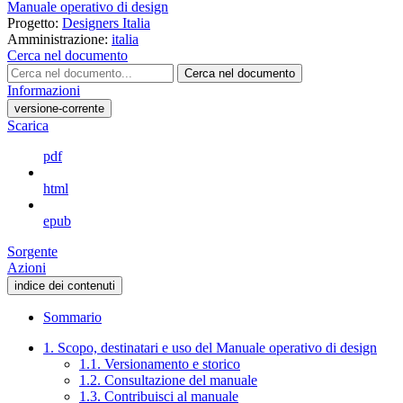
Manuale operativo di design
Progetto:
Designers Italia
Amministrazione:
italia
Cerca nel documento
Cerca nel documento
Informazioni
versione-corrente
Scarica
pdf
html
epub
Sorgente
Azioni
indice dei contenuti
Sommario
1. Scopo, destinatari e uso del Manuale operativo di design
1.1. Versionamento e storico
1.2. Consultazione del manuale
1.3. Contribuisci al manuale