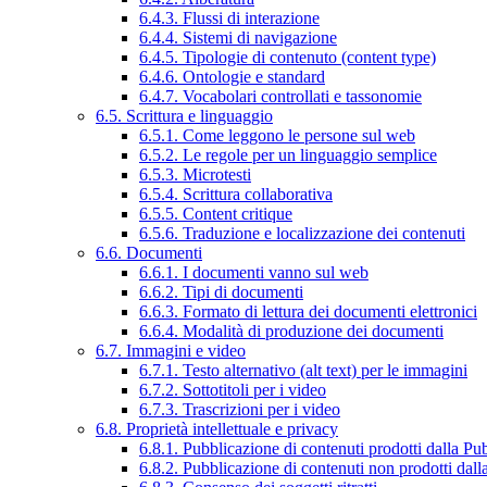
6.4.3. Flussi di interazione
6.4.4. Sistemi di navigazione
6.4.5. Tipologie di contenuto (content type)
6.4.6. Ontologie e standard
6.4.7. Vocabolari controllati e tassonomie
6.5. Scrittura e linguaggio
6.5.1. Come leggono le persone sul web
6.5.2. Le regole per un linguaggio semplice
6.5.3. Microtesti
6.5.4. Scrittura collaborativa
6.5.5. Content critique
6.5.6. Traduzione e localizzazione dei contenuti
6.6. Documenti
6.6.1. I documenti vanno sul web
6.6.2. Tipi di documenti
6.6.3. Formato di lettura dei documenti elettronici
6.6.4. Modalità di produzione dei documenti
6.7. Immagini e video
6.7.1. Testo alternativo (alt text) per le immagini
6.7.2. Sottotitoli per i video
6.7.3. Trascrizioni per i video
6.8. Proprietà intellettuale e privacy
6.8.1. Pubblicazione di contenuti prodotti dalla P
6.8.2. Pubblicazione di contenuti non prodotti dal