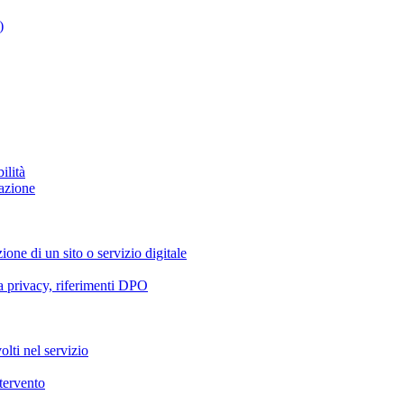
)
ilità
azione
ione di un sito o servizio digitale
va privacy, riferimenti DPO
olti nel servizio
ntervento