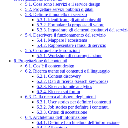
5.1. Cosa sono i servizi e il service design
5.2. Progettare servizi pubblici digitali
5.3. Definire il modello di servizio
5.3.1. Identificare gli attori coinvolti
5.3.2. Formulare la proposta di valore
5.3.3. Inquadrare gli elementi costitutivi del serviz
5.4. Descrivere il funzionamento del servizio
5.4.1. Mappare l’ecosistema
5.4.2. Rappresentare i flussi di servizio
5.5. Co-progettare le soluzioni
5.5.1. Workshop di co-progettazione
6. Progettazione dei contenuti
6.1. Cos’è il content design
6.2. Ricerca utente sui contenuti e il linguaggio
6.2.1. Content discovery
6.2.2. Dati di ricerca (search keywords)
6.2.3. Ricerca tramite analytics
6.2.4. Ricerca sui forum
6.3. Dalla ricerca ai bisogni degli utenti
6.3.1. User stories per definire i contenuti
6.3.2. Job stories per definire i contenuti
6.3.3. Criteri di accettazione
6.4. Architettura dell’informazione
6.4.1. Definire l’architettura dell’informazione
6.4.2. Alberatura