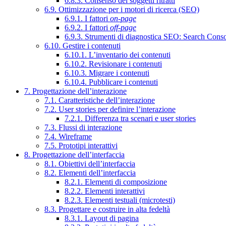
6.8.3. Consenso dei soggetti ritratti
6.9. Ottimizzazione per i motori di ricerca (SEO)
6.9.1. I fattori
on-page
6.9.2. I fattori
off-page
6.9.3. Strumenti di diagnostica SEO: Search Cons
6.10. Gestire i contenuti
6.10.1. L’inventario dei contenuti
6.10.2. Revisionare i contenuti
6.10.3. Migrare i contenuti
6.10.4. Pubblicare i contenuti
7. Progettazione dell’interazione
7.1. Caratteristiche dell’interazione
7.2. User stories per definire l’interazione
7.2.1. Differenza tra scenari e user stories
7.3. Flussi di interazione
7.4. Wireframe
7.5. Prototipi interattivi
8. Progettazione dell’interfaccia
8.1. Obiettivi dell’interfaccia
8.2. Elementi dell’interfaccia
8.2.1. Elementi di composizione
8.2.2. Elementi interattivi
8.2.3. Elementi testuali (microtesti)
8.3. Progettare e costruire in alta fedeltà
8.3.1. Layout di pagina