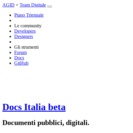
AGID
+
Team Digitale
Piano Triennale
Le community
Developers
Designers
Gli strumenti
Forum
Docs
GitHub
Docs Italia
beta
Documenti pubblici, digitali.