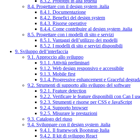
8.3.2. Prototipi in alta fedeltà
8.4. Progettare con il design system .italia
8.4.1. Documentazione
8.4.2. Benefici del design system
8.4.3. Risorse operative
8.4.4. Come contribuire al design system .italia
8.5. Progettare con i modelli di sito e servizi
8.5.1. Vantaggi dell’utilizzo dei modelli
8.5.2. I modelli di sito e servizi disponibili
9. Sviluppo dell’interfaccia
9.1. Approccio allo sviluppo
9.1.1. Attività preliminari
9.1.2. Web design responsivo e accessibile
9.1.3. Mobile first
9.1.4. Progressive enhancement e Graceful degrad
9.2. Strumenti di supporto allo sviluppo del software
9.2.1. Feature detection
9.2.2. Verificare le feature disponibili con Can I us
9.2.3. Strumenti e risorse per CSS e JavaScript
9.2.4. Supporto browser
9.2.5. Misurare le prestazioni
9.3. Catalogo del riuso
9.4. Sviluppare con il design system .italia
9.4.1. Il framework Bootstrap Italia
9.4.2. Il kit di sviluppo React