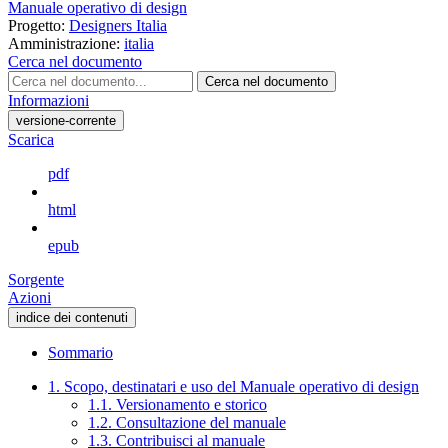
Manuale operativo di design
Progetto:
Designers Italia
Amministrazione:
italia
Cerca nel documento
Cerca nel documento
Informazioni
versione-corrente
Scarica
pdf
html
epub
Sorgente
Azioni
indice dei contenuti
Sommario
1. Scopo, destinatari e uso del Manuale operativo di design
1.1. Versionamento e storico
1.2. Consultazione del manuale
1.3. Contribuisci al manuale