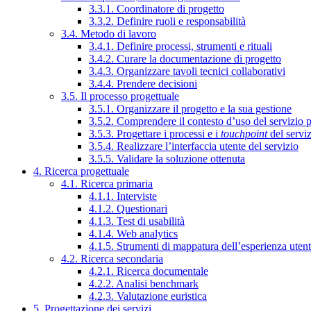
3.3.1. Coordinatore di progetto
3.3.2. Definire ruoli e responsabilità
3.4. Metodo di lavoro
3.4.1. Definire processi, strumenti e rituali
3.4.2. Curare la documentazione di progetto
3.4.3. Organizzare tavoli tecnici collaborativi
3.4.4. Prendere decisioni
3.5. Il processo progettuale
3.5.1. Organizzare il progetto e la sua gestione
3.5.2. Comprendere il contesto d’uso del servizio 
3.5.3. Progettare i processi e i
touchpoint
del servi
3.5.4. Realizzare l’interfaccia utente del servizio
3.5.5. Validare la soluzione ottenuta
4. Ricerca progettuale
4.1. Ricerca primaria
4.1.1. Interviste
4.1.2. Questionari
4.1.3. Test di usabilità
4.1.4. Web analytics
4.1.5. Strumenti di mappatura dell’esperienza uten
4.2. Ricerca secondaria
4.2.1. Ricerca documentale
4.2.2. Analisi benchmark
4.2.3. Valutazione euristica
5. Progettazione dei servizi