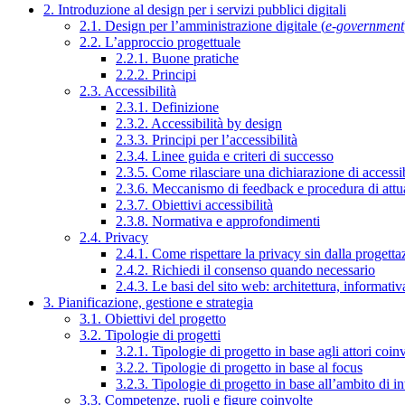
2. Introduzione al design per i servizi pubblici digitali
2.1. Design per l’amministrazione digitale (
e-government
2.2. L’approccio progettuale
2.2.1. Buone pratiche
2.2.2. Principi
2.3. Accessibilità
2.3.1. Definizione
2.3.2. Accessibilità by design
2.3.3. Principi per l’accessibilità
2.3.4. Linee guida e criteri di successo
2.3.5. Come rilasciare una dichiarazione di accessib
2.3.6. Meccanismo di feedback e procedura di attu
2.3.7. Obiettivi accessibilità
2.3.8. Normativa e approfondimenti
2.4. Privacy
2.4.1. Come rispettare la privacy sin dalla progettaz
2.4.2. Richiedi il consenso quando necessario
2.4.3. Le basi del sito web: architettura, informati
3. Pianificazione, gestione e strategia
3.1. Obiettivi del progetto
3.2. Tipologie di progetti
3.2.1. Tipologie di progetto in base agli attori coinv
3.2.2. Tipologie di progetto in base al focus
3.2.3. Tipologie di progetto in base all’ambito di i
3.3. Competenze, ruoli e figure coinvolte