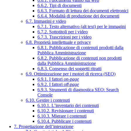
6.6.1. I documenti vanno sul web
6.6.2. Tipi di documenti
6.6.3. Formato di lettura dei documenti elettronici
6.6.4. Modalità di produzione dei documenti
6.7. Immagini e video
6.7.1. Testo alternativo (alt text) per le immagini
6.7.2. Sottotitoli per i video
6.7.3. Trascrizioni per i video
6.8. Proprietà intellettuale e privacy
6.8.1. Pubblicazione di contenuti prodotti dalla
Pubblica Amministrazione
6.8.2. Pubblicazione di contenuti non prodotti
dalla Pubblica Amministrazione
6.8.3. Consenso dei soggetti ritratti
6.9. Ottimizzazione per i motori di ricerca (SEO)
6.9.1. I fattori
on-page
6.9.2. I fattori
off-page
6.9.3. Strumenti di diagnostica SEO: Search
Console
6.10. Gestire i contenuti
6.10.1. L’inventario dei contenuti
6.10.2. Revisionare i contenuti
6.10.3. Migrare i contenuti
6.10.4. Pubblicare i contenuti
7. Progettazione dell’interazione