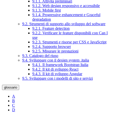
9.1.1. Attività preliminari
9.1.2. Web design responsivo e accessibile
9.1.3. Mobile first
9.1.4. Progressive enhancement e Graceful
degradation
9.2. Strumenti di supporto allo sviluppo del software
9.2.1. Feature detection
9.2.2. Verificare le feature disponibili con Can I
use
9.2.3. Strumenti e risorse per CSS e JavaScript
9.2.4. Supporto browser
9.2.5. Misurare le prestazioni
9.3. Catalogo del riuso
9.4. Sviluppare con il design system .italia
9.4.1. Il framework Bootstrap Italia
9.4.2. Il kit di sviluppo React
9.4.3. Il kit di sviluppo Angular
9.5. Sviluppare con i modelli di sito e servizi
glossario
A
B
C
D