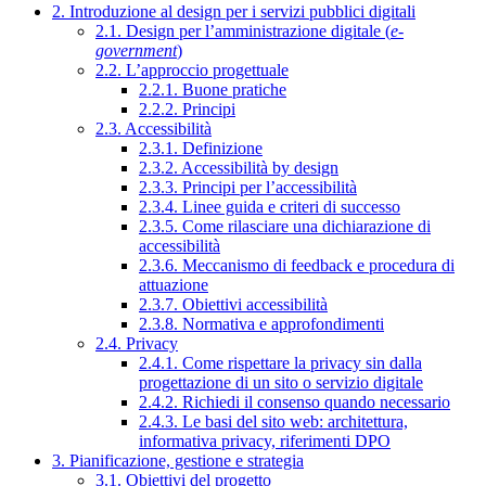
2. Introduzione al design per i servizi pubblici digitali
2.1. Design per l’amministrazione digitale (
e-
government
)
2.2. L’approccio progettuale
2.2.1. Buone pratiche
2.2.2. Principi
2.3. Accessibilità
2.3.1. Definizione
2.3.2. Accessibilità by design
2.3.3. Principi per l’accessibilità
2.3.4. Linee guida e criteri di successo
2.3.5. Come rilasciare una dichiarazione di
accessibilità
2.3.6. Meccanismo di feedback e procedura di
attuazione
2.3.7. Obiettivi accessibilità
2.3.8. Normativa e approfondimenti
2.4. Privacy
2.4.1. Come rispettare la privacy sin dalla
progettazione di un sito o servizio digitale
2.4.2. Richiedi il consenso quando necessario
2.4.3. Le basi del sito web: architettura,
informativa privacy, riferimenti DPO
3. Pianificazione, gestione e strategia
3.1. Obiettivi del progetto