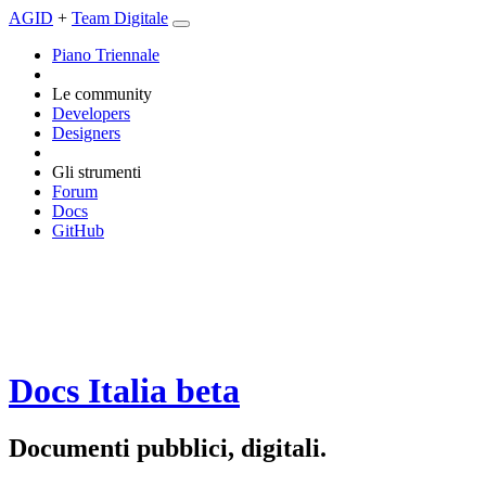
AGID
+
Team Digitale
Piano Triennale
Le community
Developers
Designers
Gli strumenti
Forum
Docs
GitHub
Docs Italia
beta
Documenti pubblici, digitali.