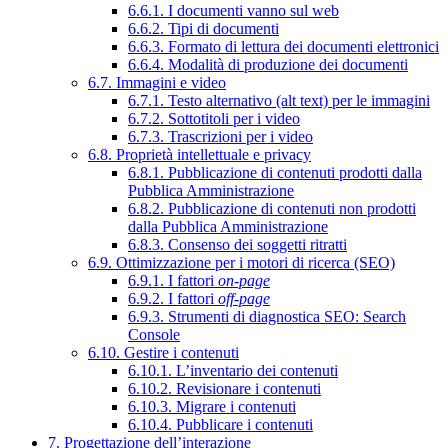
6.6.1. I documenti vanno sul web
6.6.2. Tipi di documenti
6.6.3. Formato di lettura dei documenti elettronici
6.6.4. Modalità di produzione dei documenti
6.7. Immagini e video
6.7.1. Testo alternativo (alt text) per le immagini
6.7.2. Sottotitoli per i video
6.7.3. Trascrizioni per i video
6.8. Proprietà intellettuale e privacy
6.8.1. Pubblicazione di contenuti prodotti dalla
Pubblica Amministrazione
6.8.2. Pubblicazione di contenuti non prodotti
dalla Pubblica Amministrazione
6.8.3. Consenso dei soggetti ritratti
6.9. Ottimizzazione per i motori di ricerca (SEO)
6.9.1. I fattori
on-page
6.9.2. I fattori
off-page
6.9.3. Strumenti di diagnostica SEO: Search
Console
6.10. Gestire i contenuti
6.10.1. L’inventario dei contenuti
6.10.2. Revisionare i contenuti
6.10.3. Migrare i contenuti
6.10.4. Pubblicare i contenuti
7. Progettazione dell’interazione