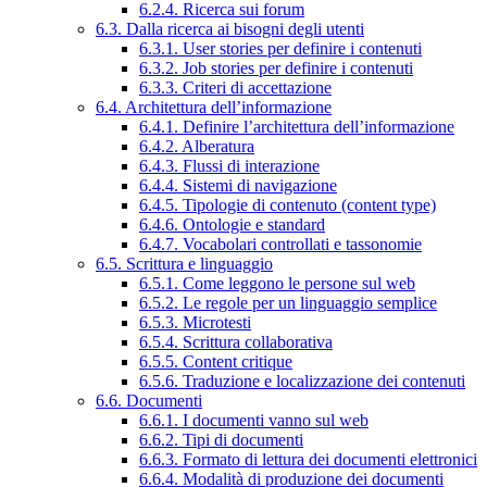
6.2.4. Ricerca sui forum
6.3. Dalla ricerca ai bisogni degli utenti
6.3.1. User stories per definire i contenuti
6.3.2. Job stories per definire i contenuti
6.3.3. Criteri di accettazione
6.4. Architettura dell’informazione
6.4.1. Definire l’architettura dell’informazione
6.4.2. Alberatura
6.4.3. Flussi di interazione
6.4.4. Sistemi di navigazione
6.4.5. Tipologie di contenuto (content type)
6.4.6. Ontologie e standard
6.4.7. Vocabolari controllati e tassonomie
6.5. Scrittura e linguaggio
6.5.1. Come leggono le persone sul web
6.5.2. Le regole per un linguaggio semplice
6.5.3. Microtesti
6.5.4. Scrittura collaborativa
6.5.5. Content critique
6.5.6. Traduzione e localizzazione dei contenuti
6.6. Documenti
6.6.1. I documenti vanno sul web
6.6.2. Tipi di documenti
6.6.3. Formato di lettura dei documenti elettronici
6.6.4. Modalità di produzione dei documenti