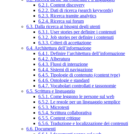
6.2.1. Content discovery
6.2.2. Dati di ricerca (search keywords)
6.2.3. Ricerca tramite analytics
6.2.4. Ricerca sui forum
6.3. Dalla ricerca ai bisogni degli utenti
6.3.1. User stories per definire i contenuti
6.3.2. Job stories per definire i contenuti
6.3.3. Criteri di accettazione
6.4. Architettura dell’informazione
6.4.1. Definire l’architettura dell’informazione
6.4.2. Alberatura
6.4.3. Flussi di interazione
6.4.4. Sistemi di navigazione
6.4.5. Tipologie di contenuto (content type)
6.4.6. Ontologie e standard
6.4.7. Vocabolari controllati e tassonomie
6.5. Scrittura e linguaggio
6.5.1. Come leggono le persone sul web
6.5.2. Le regole per un linguaggio semplice
6.5.3. Microtesti
6.5.4. Scrittura collaborativa
6.5.5. Content critique
6.5.6. Traduzione e localizzazione dei contenuti
6.6. Documenti