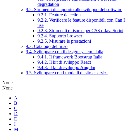
degradation
9.2. Strumenti di supporto allo sviluppo del software
9.2.1. Feature detection
9.2.2. Verificare le feature disponibili con Can I
use
9.2.3. Strumenti e risorse per CSS e JavaScript
9.2.4. Supporto browser
9.2.5. Misurare le prestazioni
9.3. Catalogo del riuso
9.4. Sviluppare con il design system .italia
9.4.1. Il framework Bootstrap Italia
9.4.2. Il kit di sviluppo React
9.4.3. Il kit di sviluppo Angular
9.5. Sviluppare con i modelli di sito e servizi
None
None
A
B
C
D
E
I
M