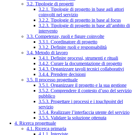
3.2. Tipologie di progetti
3.2.1. Tipologie di progetto in base agli attori
coinvolti nel servizio
3.2.2. Tipologie di progetto in base al focus
3.2.3. Tipologie di progetto in base all’ambito di
intervento
3.3. Competenze, ruoli e figure coinvolte
3.3.1. Coordinatore di progetto
3.3.2. Definire ruoli e responsabilità
3.4. Metodo di lavoro
3.4.1. Definire processi, strumenti e rituali
3.4.2. Curare la documentazione di progetto
3.4.3. Organizzare tavoli tecnici collaborativi
3.4.4. Prendere decisioni
3.5. Il processo progettuale
3.5.1. Organizzare il progetto e la sua gestione
3.5.2. Comprendere il contesto d’uso del servizio
pubblico
3.5.3. Progettare i processi e i
touchpoint
del
servizio
3.5.4. Realizzare l’interfaccia utente del servizio
3.5.5. Validare la soluzione ottenuta
4. Ricerca progettuale
4.1. Ricerca primaria
4.1.1. Interviste