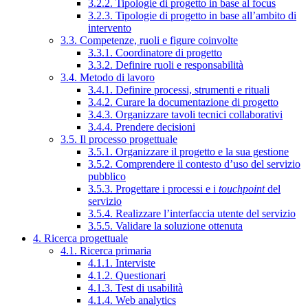
3.2.2. Tipologie di progetto in base al focus
3.2.3. Tipologie di progetto in base all’ambito di
intervento
3.3. Competenze, ruoli e figure coinvolte
3.3.1. Coordinatore di progetto
3.3.2. Definire ruoli e responsabilità
3.4. Metodo di lavoro
3.4.1. Definire processi, strumenti e rituali
3.4.2. Curare la documentazione di progetto
3.4.3. Organizzare tavoli tecnici collaborativi
3.4.4. Prendere decisioni
3.5. Il processo progettuale
3.5.1. Organizzare il progetto e la sua gestione
3.5.2. Comprendere il contesto d’uso del servizio
pubblico
3.5.3. Progettare i processi e i
touchpoint
del
servizio
3.5.4. Realizzare l’interfaccia utente del servizio
3.5.5. Validare la soluzione ottenuta
4. Ricerca progettuale
4.1. Ricerca primaria
4.1.1. Interviste
4.1.2. Questionari
4.1.3. Test di usabilità
4.1.4. Web analytics