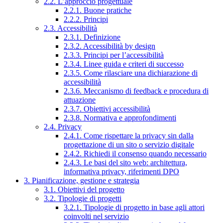
2.2. L’approccio progettuale
2.2.1. Buone pratiche
2.2.2. Principi
2.3. Accessibilità
2.3.1. Definizione
2.3.2. Accessibilità by design
2.3.3. Principi per l’accessibilità
2.3.4. Linee guida e criteri di successo
2.3.5. Come rilasciare una dichiarazione di
accessibilità
2.3.6. Meccanismo di feedback e procedura di
attuazione
2.3.7. Obiettivi accessibilità
2.3.8. Normativa e approfondimenti
2.4. Privacy
2.4.1. Come rispettare la privacy sin dalla
progettazione di un sito o servizio digitale
2.4.2. Richiedi il consenso quando necessario
2.4.3. Le basi del sito web: architettura,
informativa privacy, riferimenti DPO
3. Pianificazione, gestione e strategia
3.1. Obiettivi del progetto
3.2. Tipologie di progetti
3.2.1. Tipologie di progetto in base agli attori
coinvolti nel servizio