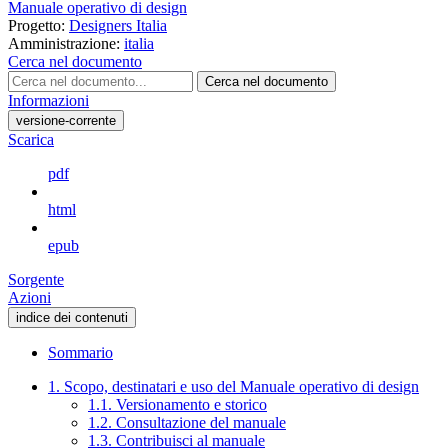
Manuale operativo di design
Progetto:
Designers Italia
Amministrazione:
italia
Cerca nel documento
Cerca nel documento
Informazioni
versione-corrente
Scarica
pdf
html
epub
Sorgente
Azioni
indice dei contenuti
Sommario
1. Scopo, destinatari e uso del Manuale operativo di design
1.1. Versionamento e storico
1.2. Consultazione del manuale
1.3. Contribuisci al manuale