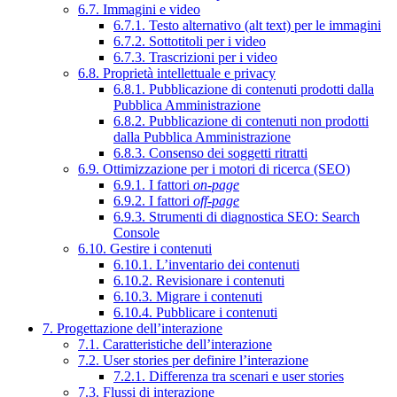
6.7. Immagini e video
6.7.1. Testo alternativo (alt text) per le immagini
6.7.2. Sottotitoli per i video
6.7.3. Trascrizioni per i video
6.8. Proprietà intellettuale e privacy
6.8.1. Pubblicazione di contenuti prodotti dalla
Pubblica Amministrazione
6.8.2. Pubblicazione di contenuti non prodotti
dalla Pubblica Amministrazione
6.8.3. Consenso dei soggetti ritratti
6.9. Ottimizzazione per i motori di ricerca (SEO)
6.9.1. I fattori
on-page
6.9.2. I fattori
off-page
6.9.3. Strumenti di diagnostica SEO: Search
Console
6.10. Gestire i contenuti
6.10.1. L’inventario dei contenuti
6.10.2. Revisionare i contenuti
6.10.3. Migrare i contenuti
6.10.4. Pubblicare i contenuti
7. Progettazione dell’interazione
7.1. Caratteristiche dell’interazione
7.2. User stories per definire l’interazione
7.2.1. Differenza tra scenari e user stories
7.3. Flussi di interazione