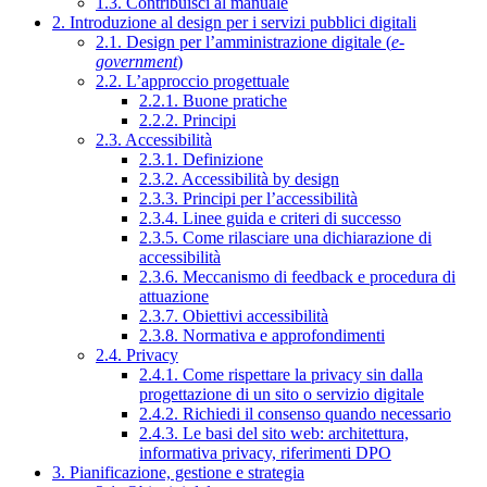
1.3. Contribuisci al manuale
2. Introduzione al design per i servizi pubblici digitali
2.1. Design per l’amministrazione digitale (
e-
government
)
2.2. L’approccio progettuale
2.2.1. Buone pratiche
2.2.2. Principi
2.3. Accessibilità
2.3.1. Definizione
2.3.2. Accessibilità by design
2.3.3. Principi per l’accessibilità
2.3.4. Linee guida e criteri di successo
2.3.5. Come rilasciare una dichiarazione di
accessibilità
2.3.6. Meccanismo di feedback e procedura di
attuazione
2.3.7. Obiettivi accessibilità
2.3.8. Normativa e approfondimenti
2.4. Privacy
2.4.1. Come rispettare la privacy sin dalla
progettazione di un sito o servizio digitale
2.4.2. Richiedi il consenso quando necessario
2.4.3. Le basi del sito web: architettura,
informativa privacy, riferimenti DPO
3. Pianificazione, gestione e strategia