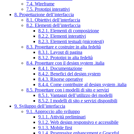
7.4. Wireframe
7.5. Prototipi interattivi
8. Progettazione dell’interfaccia
8.1. Obiettivi dell’interfaccia
8.2. Elementi dell’interfaccia
8.2.1. Elementi di composizione
8.2.2. Elementi interattivi
8.2.3. Elementi testuali (microtesti)
8.3. Progettare e costruire in alta fedeltà
8.3.1. Layout di pagina
8.3.2. Prototipi in alta fedeltà
8.4. Progettare con il design system .italia
8.4.1. Documentazione
8.4.2. Benefici del design system
8.4.3. Risorse operative
8.4.4. Come contribuire al design system .italia
8.5. Progettare con i modelli di sito e servizi
8.5.1. Vantaggi dell’utilizzo dei modelli
8.5.2. I modelli di sito e servizi disponibili
9. Sviluppo dell’interfaccia
9.1. Approccio allo sviluppo
9.1.1. Attività preliminari
9.1.2. Web design responsivo e accessibile
9.1.3. Mobile first
9.1.4. Progressive enhancement e Graceful