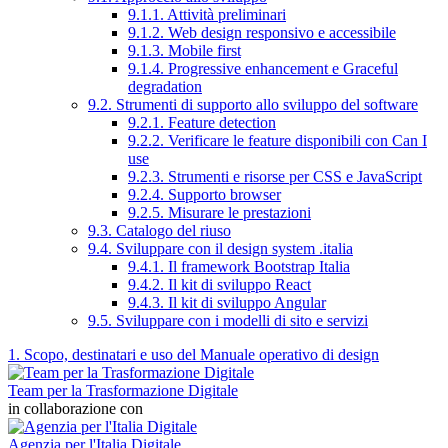
9.1.1. Attività preliminari
9.1.2. Web design responsivo e accessibile
9.1.3. Mobile first
9.1.4. Progressive enhancement e Graceful
degradation
9.2. Strumenti di supporto allo sviluppo del software
9.2.1. Feature detection
9.2.2. Verificare le feature disponibili con Can I
use
9.2.3. Strumenti e risorse per CSS e JavaScript
9.2.4. Supporto browser
9.2.5. Misurare le prestazioni
9.3. Catalogo del riuso
9.4. Sviluppare con il design system .italia
9.4.1. Il framework Bootstrap Italia
9.4.2. Il kit di sviluppo React
9.4.3. Il kit di sviluppo Angular
9.5. Sviluppare con i modelli di sito e servizi
1. Scopo, destinatari e uso del Manuale operativo di design
Team per la Trasformazione Digitale
in collaborazione con
Agenzia per l'Italia Digitale