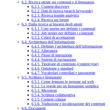
6.2. Ricerca utente sui contenuti e il linguaggio
6.2.1. Content discovery
6.2.2. Dati di ricerca (search keywords)
6.2.3. Ricerca tramite analytics
6.2.4. Ricerca sui forum
6.3. Dalla ricerca ai bisogni degli utenti
6.3.1. User stories per definire i contenuti
6.3.2. Job stories per definire i contenuti
6.3.3. Criteri di accettazione
6.4. Architettura dell’informazione
6.4.1. Definire l’architettura dell’informazione
6.4.2. Alberatura
6.4.3. Flussi di interazione
6.4.4. Sistemi di navigazione
6.4.5. Tipologie di contenuto (content type)
6.4.6. Ontologie e standard
6.4.7. Vocabolari controllati e tassonomie
6.5. Scrittura e linguaggio
6.5.1. Come leggono le persone sul web
6.5.2. Le regole per un linguaggio semplice
6.5.3. Microtesti
6.5.4. Scrittura collaborativa
6.5.5. Content critique
6.5.6. Traduzione e localizzazione dei contenuti
6.6. Documenti