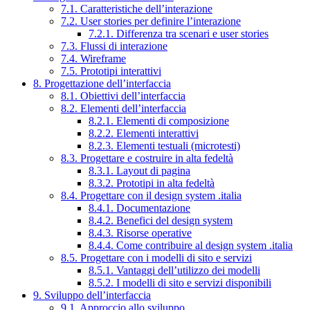
7.1. Caratteristiche dell’interazione
7.2. User stories per definire l’interazione
7.2.1. Differenza tra scenari e user stories
7.3. Flussi di interazione
7.4. Wireframe
7.5. Prototipi interattivi
8. Progettazione dell’interfaccia
8.1. Obiettivi dell’interfaccia
8.2. Elementi dell’interfaccia
8.2.1. Elementi di composizione
8.2.2. Elementi interattivi
8.2.3. Elementi testuali (microtesti)
8.3. Progettare e costruire in alta fedeltà
8.3.1. Layout di pagina
8.3.2. Prototipi in alta fedeltà
8.4. Progettare con il design system .italia
8.4.1. Documentazione
8.4.2. Benefici del design system
8.4.3. Risorse operative
8.4.4. Come contribuire al design system .italia
8.5. Progettare con i modelli di sito e servizi
8.5.1. Vantaggi dell’utilizzo dei modelli
8.5.2. I modelli di sito e servizi disponibili
9. Sviluppo dell’interfaccia
9.1. Approccio allo sviluppo