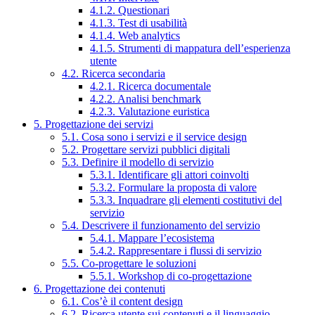
4.1.2. Questionari
4.1.3. Test di usabilità
4.1.4. Web analytics
4.1.5. Strumenti di mappatura dell’esperienza
utente
4.2. Ricerca secondaria
4.2.1. Ricerca documentale
4.2.2. Analisi benchmark
4.2.3. Valutazione euristica
5. Progettazione dei servizi
5.1. Cosa sono i servizi e il service design
5.2. Progettare servizi pubblici digitali
5.3. Definire il modello di servizio
5.3.1. Identificare gli attori coinvolti
5.3.2. Formulare la proposta di valore
5.3.3. Inquadrare gli elementi costitutivi del
servizio
5.4. Descrivere il funzionamento del servizio
5.4.1. Mappare l’ecosistema
5.4.2. Rappresentare i flussi di servizio
5.5. Co-progettare le soluzioni
5.5.1. Workshop di co-progettazione
6. Progettazione dei contenuti
6.1. Cos’è il content design
6.2. Ricerca utente sui contenuti e il linguaggio