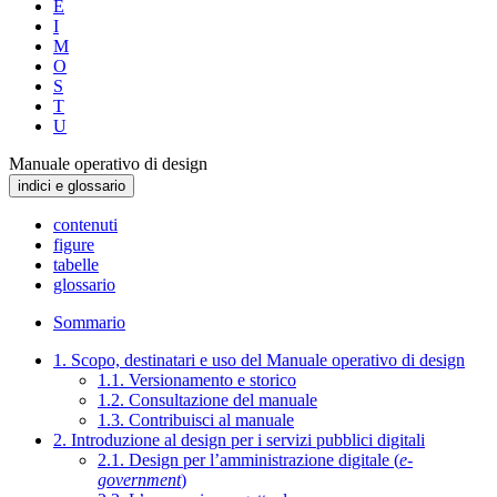
E
I
M
O
S
T
U
Manuale operativo di design
indici e glossario
contenuti
figure
tabelle
glossario
Sommario
1. Scopo, destinatari e uso del Manuale operativo di design
1.1. Versionamento e storico
1.2. Consultazione del manuale
1.3. Contribuisci al manuale
2. Introduzione al design per i servizi pubblici digitali
2.1. Design per l’amministrazione digitale (
e-
government
)