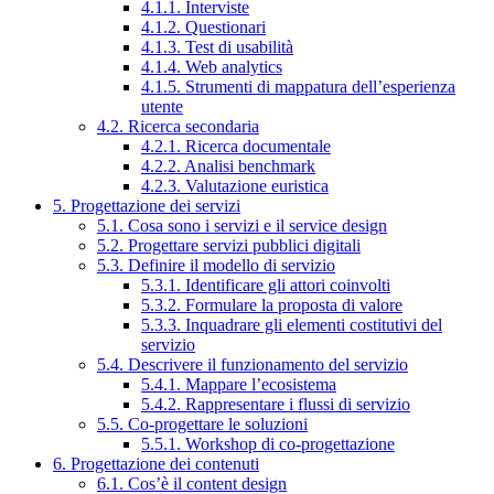
4.1.1. Interviste
4.1.2. Questionari
4.1.3. Test di usabilità
4.1.4. Web analytics
4.1.5. Strumenti di mappatura dell’esperienza
utente
4.2. Ricerca secondaria
4.2.1. Ricerca documentale
4.2.2. Analisi benchmark
4.2.3. Valutazione euristica
5. Progettazione dei servizi
5.1. Cosa sono i servizi e il service design
5.2. Progettare servizi pubblici digitali
5.3. Definire il modello di servizio
5.3.1. Identificare gli attori coinvolti
5.3.2. Formulare la proposta di valore
5.3.3. Inquadrare gli elementi costitutivi del
servizio
5.4. Descrivere il funzionamento del servizio
5.4.1. Mappare l’ecosistema
5.4.2. Rappresentare i flussi di servizio
5.5. Co-progettare le soluzioni
5.5.1. Workshop di co-progettazione
6. Progettazione dei contenuti
6.1. Cos’è il content design