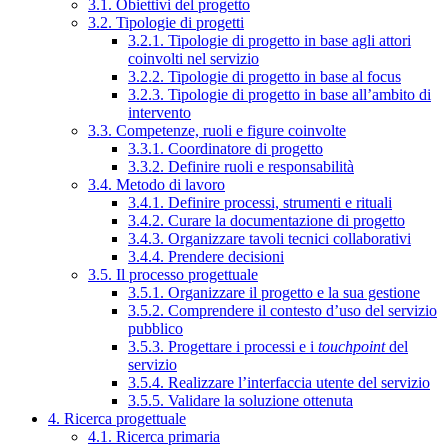
3.1. Obiettivi del progetto
3.2. Tipologie di progetti
3.2.1. Tipologie di progetto in base agli attori
coinvolti nel servizio
3.2.2. Tipologie di progetto in base al focus
3.2.3. Tipologie di progetto in base all’ambito di
intervento
3.3. Competenze, ruoli e figure coinvolte
3.3.1. Coordinatore di progetto
3.3.2. Definire ruoli e responsabilità
3.4. Metodo di lavoro
3.4.1. Definire processi, strumenti e rituali
3.4.2. Curare la documentazione di progetto
3.4.3. Organizzare tavoli tecnici collaborativi
3.4.4. Prendere decisioni
3.5. Il processo progettuale
3.5.1. Organizzare il progetto e la sua gestione
3.5.2. Comprendere il contesto d’uso del servizio
pubblico
3.5.3. Progettare i processi e i
touchpoint
del
servizio
3.5.4. Realizzare l’interfaccia utente del servizio
3.5.5. Validare la soluzione ottenuta
4. Ricerca progettuale
4.1. Ricerca primaria