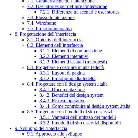
7.1. Caratteristiche dell’interazione
7.2. User stories per definire l’interazione
7.2.1. Differenza tra scenari e user stories
7.3. Flussi di interazione
7.4. Wireframe
7.5. Prototipi interattivi
8. Progettazione dell’interfaccia
8.1. Obiettivi dell’interfaccia
8.2. Elementi dell’interfaccia
8.2.1. Elementi di composizione
8.2.2. Elementi interattivi
8.2.3. Elementi testuali (microtesti)
8.3. Progettare e costruire in alta fedeltà
8.3.1. Layout di pagina
8.3.2. Prototipi in alta fedeltà
8.4. Progettare con il design system .italia
8.4.1. Documentazione
8.4.2. Benefici del design system
8.4.3. Risorse operative
8.4.4. Come contribuire al design system .italia
8.5. Progettare con i modelli di sito e servizi
8.5.1. Vantaggi dell’utilizzo dei modelli
8.5.2. I modelli di sito e servizi disponibili
9. Sviluppo dell’interfaccia
9.1. Approccio allo sviluppo