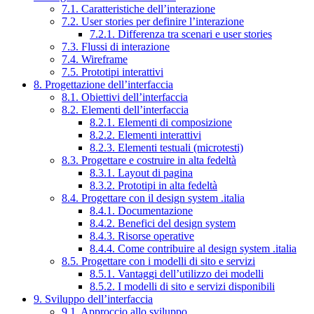
7.1. Caratteristiche dell’interazione
7.2. User stories per definire l’interazione
7.2.1. Differenza tra scenari e user stories
7.3. Flussi di interazione
7.4. Wireframe
7.5. Prototipi interattivi
8. Progettazione dell’interfaccia
8.1. Obiettivi dell’interfaccia
8.2. Elementi dell’interfaccia
8.2.1. Elementi di composizione
8.2.2. Elementi interattivi
8.2.3. Elementi testuali (microtesti)
8.3. Progettare e costruire in alta fedeltà
8.3.1. Layout di pagina
8.3.2. Prototipi in alta fedeltà
8.4. Progettare con il design system .italia
8.4.1. Documentazione
8.4.2. Benefici del design system
8.4.3. Risorse operative
8.4.4. Come contribuire al design system .italia
8.5. Progettare con i modelli di sito e servizi
8.5.1. Vantaggi dell’utilizzo dei modelli
8.5.2. I modelli di sito e servizi disponibili
9. Sviluppo dell’interfaccia
9.1. Approccio allo sviluppo