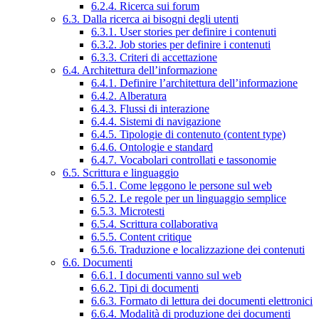
6.2.4. Ricerca sui forum
6.3. Dalla ricerca ai bisogni degli utenti
6.3.1. User stories per definire i contenuti
6.3.2. Job stories per definire i contenuti
6.3.3. Criteri di accettazione
6.4. Architettura dell’informazione
6.4.1. Definire l’architettura dell’informazione
6.4.2. Alberatura
6.4.3. Flussi di interazione
6.4.4. Sistemi di navigazione
6.4.5. Tipologie di contenuto (content type)
6.4.6. Ontologie e standard
6.4.7. Vocabolari controllati e tassonomie
6.5. Scrittura e linguaggio
6.5.1. Come leggono le persone sul web
6.5.2. Le regole per un linguaggio semplice
6.5.3. Microtesti
6.5.4. Scrittura collaborativa
6.5.5. Content critique
6.5.6. Traduzione e localizzazione dei contenuti
6.6. Documenti
6.6.1. I documenti vanno sul web
6.6.2. Tipi di documenti
6.6.3. Formato di lettura dei documenti elettronici
6.6.4. Modalità di produzione dei documenti