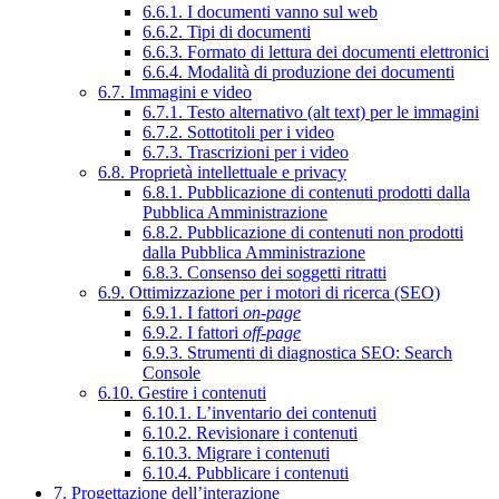
6.6.1. I documenti vanno sul web
6.6.2. Tipi di documenti
6.6.3. Formato di lettura dei documenti elettronici
6.6.4. Modalità di produzione dei documenti
6.7. Immagini e video
6.7.1. Testo alternativo (alt text) per le immagini
6.7.2. Sottotitoli per i video
6.7.3. Trascrizioni per i video
6.8. Proprietà intellettuale e privacy
6.8.1. Pubblicazione di contenuti prodotti dalla
Pubblica Amministrazione
6.8.2. Pubblicazione di contenuti non prodotti
dalla Pubblica Amministrazione
6.8.3. Consenso dei soggetti ritratti
6.9. Ottimizzazione per i motori di ricerca (SEO)
6.9.1. I fattori
on-page
6.9.2. I fattori
off-page
6.9.3. Strumenti di diagnostica SEO: Search
Console
6.10. Gestire i contenuti
6.10.1. L’inventario dei contenuti
6.10.2. Revisionare i contenuti
6.10.3. Migrare i contenuti
6.10.4. Pubblicare i contenuti
7. Progettazione dell’interazione