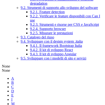
degradation
9.2. Strumenti di supporto allo sviluppo del software
9.2.1. Feature detection
9.2.2. Verificare le feature disponibili con Can I
use
9.2.3. Strumenti e risorse per CSS e JavaScript
9.2.4. Supporto browser
9.2.5. Misurare le prestazioni
9.3. Catalogo del riuso
9.4. Sviluppare con il design system .italia
9.4.1. Il framework Bootstrap Italia
9.4.2. Il kit di sviluppo React
9.4.3. Il kit di sviluppo Angular
9.5. Sviluppare con i modelli di sito e servizi
None
None
A
B
C
D
E
I
M