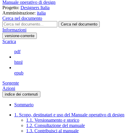
Manuale operativo di design
Progetto:
Designers Italia
Amministrazione:
italia
Cerca nel documento
Cerca nel documento
Informazioni
versione-corrente
Scarica
pdf
html
epub
Sorgente
Azioni
indice dei contenuti
Sommario
1. Scopo, destinatari e uso del Manuale operativo di design
1.1. Versionamento e storico
1.2. Consultazione del manuale
1.3. Contribuisci al manuale