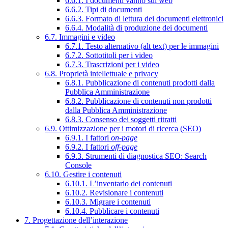
6.6.1. I documenti vanno sul web
6.6.2. Tipi di documenti
6.6.3. Formato di lettura dei documenti elettronici
6.6.4. Modalità di produzione dei documenti
6.7. Immagini e video
6.7.1. Testo alternativo (alt text) per le immagini
6.7.2. Sottotitoli per i video
6.7.3. Trascrizioni per i video
6.8. Proprietà intellettuale e privacy
6.8.1. Pubblicazione di contenuti prodotti dalla
Pubblica Amministrazione
6.8.2. Pubblicazione di contenuti non prodotti
dalla Pubblica Amministrazione
6.8.3. Consenso dei soggetti ritratti
6.9. Ottimizzazione per i motori di ricerca (SEO)
6.9.1. I fattori
on-page
6.9.2. I fattori
off-page
6.9.3. Strumenti di diagnostica SEO: Search
Console
6.10. Gestire i contenuti
6.10.1. L’inventario dei contenuti
6.10.2. Revisionare i contenuti
6.10.3. Migrare i contenuti
6.10.4. Pubblicare i contenuti
7. Progettazione dell’interazione