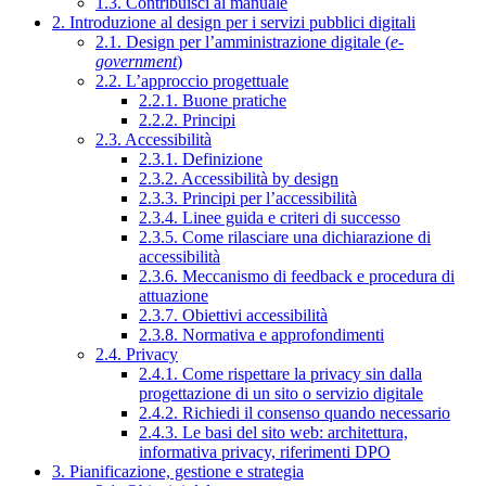
1.3. Contribuisci al manuale
2. Introduzione al design per i servizi pubblici digitali
2.1. Design per l’amministrazione digitale (
e-
government
)
2.2. L’approccio progettuale
2.2.1. Buone pratiche
2.2.2. Principi
2.3. Accessibilità
2.3.1. Definizione
2.3.2. Accessibilità by design
2.3.3. Principi per l’accessibilità
2.3.4. Linee guida e criteri di successo
2.3.5. Come rilasciare una dichiarazione di
accessibilità
2.3.6. Meccanismo di feedback e procedura di
attuazione
2.3.7. Obiettivi accessibilità
2.3.8. Normativa e approfondimenti
2.4. Privacy
2.4.1. Come rispettare la privacy sin dalla
progettazione di un sito o servizio digitale
2.4.2. Richiedi il consenso quando necessario
2.4.3. Le basi del sito web: architettura,
informativa privacy, riferimenti DPO
3. Pianificazione, gestione e strategia