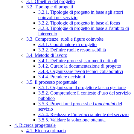
3.1. Obiettivi del progetto
3.2. Tipologie di progetti
3.2.1. Tipologie di progetto in base agli attori
coinvolti nel servizio
3.2.2. Tipologie di progetto in base al focus
3.2.3. Tipologie di progetto in base all’ambito di
intervento
3.3. Competenze, ruoli e figure coinvolte
3.3.1. Coordinatore di progetto
3.3.2. Definire ruoli e responsabilità
3.4. Metodo di lavoro
3.4.1. Definire processi, strumenti e rituali
3.4.2. Curare la documentazione di progetto
3.4.3. Organizzare tavoli tecnici collaborativi
3.4.4. Prendere decisioni
3.5. Il processo progettuale
3.5.1. Organizzare il progetto e la sua gestione
3.5.2. Comprendere il contesto d’uso del servizio
pubblico
3.5.3. Progettare i processi e i
touchpoint
del
servizio
3.5.4. Realizzare l’interfaccia utente del servizio
3.5.5. Validare la soluzione ottenuta
4. Ricerca progettuale
4.1. Ricerca primaria