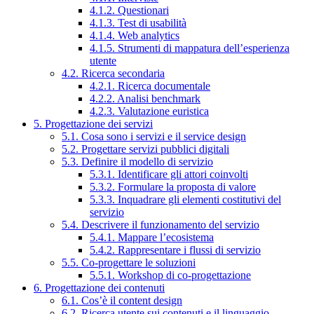
4.1.2. Questionari
4.1.3. Test di usabilità
4.1.4. Web analytics
4.1.5. Strumenti di mappatura dell’esperienza
utente
4.2. Ricerca secondaria
4.2.1. Ricerca documentale
4.2.2. Analisi benchmark
4.2.3. Valutazione euristica
5. Progettazione dei servizi
5.1. Cosa sono i servizi e il service design
5.2. Progettare servizi pubblici digitali
5.3. Definire il modello di servizio
5.3.1. Identificare gli attori coinvolti
5.3.2. Formulare la proposta di valore
5.3.3. Inquadrare gli elementi costitutivi del
servizio
5.4. Descrivere il funzionamento del servizio
5.4.1. Mappare l’ecosistema
5.4.2. Rappresentare i flussi di servizio
5.5. Co-progettare le soluzioni
5.5.1. Workshop di co-progettazione
6. Progettazione dei contenuti
6.1. Cos’è il content design
6.2. Ricerca utente sui contenuti e il linguaggio