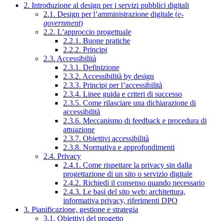
2. Introduzione al design per i servizi pubblici digitali
2.1. Design per l’amministrazione digitale (
e-
government
)
2.2. L’approccio progettuale
2.2.1. Buone pratiche
2.2.2. Principi
2.3. Accessibilità
2.3.1. Definizione
2.3.2. Accessibilità by design
2.3.3. Principi per l’accessibilità
2.3.4. Linee guida e criteri di successo
2.3.5. Come rilasciare una dichiarazione di
accessibilità
2.3.6. Meccanismo di feedback e procedura di
attuazione
2.3.7. Obiettivi accessibilità
2.3.8. Normativa e approfondimenti
2.4. Privacy
2.4.1. Come rispettare la privacy sin dalla
progettazione di un sito o servizio digitale
2.4.2. Richiedi il consenso quando necessario
2.4.3. Le basi del sito web: architettura,
informativa privacy, riferimenti DPO
3. Pianificazione, gestione e strategia
3.1. Obiettivi del progetto