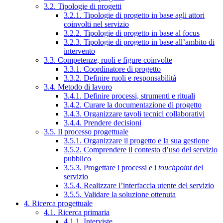
3.2. Tipologie di progetti
3.2.1. Tipologie di progetto in base agli attori
coinvolti nel servizio
3.2.2. Tipologie di progetto in base al focus
3.2.3. Tipologie di progetto in base all’ambito di
intervento
3.3. Competenze, ruoli e figure coinvolte
3.3.1. Coordinatore di progetto
3.3.2. Definire ruoli e responsabilità
3.4. Metodo di lavoro
3.4.1. Definire processi, strumenti e rituali
3.4.2. Curare la documentazione di progetto
3.4.3. Organizzare tavoli tecnici collaborativi
3.4.4. Prendere decisioni
3.5. Il processo progettuale
3.5.1. Organizzare il progetto e la sua gestione
3.5.2. Comprendere il contesto d’uso del servizio
pubblico
3.5.3. Progettare i processi e i
touchpoint
del
servizio
3.5.4. Realizzare l’interfaccia utente del servizio
3.5.5. Validare la soluzione ottenuta
4. Ricerca progettuale
4.1. Ricerca primaria
4.1.1. Interviste