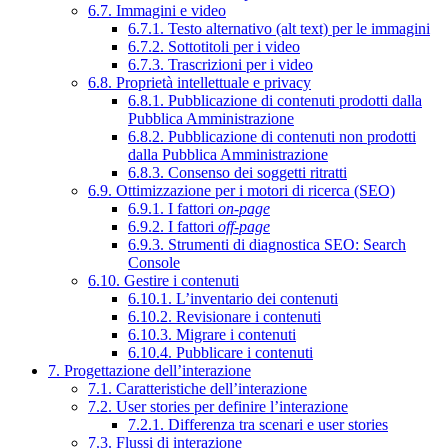
6.7. Immagini e video
6.7.1. Testo alternativo (alt text) per le immagini
6.7.2. Sottotitoli per i video
6.7.3. Trascrizioni per i video
6.8. Proprietà intellettuale e privacy
6.8.1. Pubblicazione di contenuti prodotti dalla
Pubblica Amministrazione
6.8.2. Pubblicazione di contenuti non prodotti
dalla Pubblica Amministrazione
6.8.3. Consenso dei soggetti ritratti
6.9. Ottimizzazione per i motori di ricerca (SEO)
6.9.1. I fattori
on-page
6.9.2. I fattori
off-page
6.9.3. Strumenti di diagnostica SEO: Search
Console
6.10. Gestire i contenuti
6.10.1. L’inventario dei contenuti
6.10.2. Revisionare i contenuti
6.10.3. Migrare i contenuti
6.10.4. Pubblicare i contenuti
7. Progettazione dell’interazione
7.1. Caratteristiche dell’interazione
7.2. User stories per definire l’interazione
7.2.1. Differenza tra scenari e user stories
7.3. Flussi di interazione