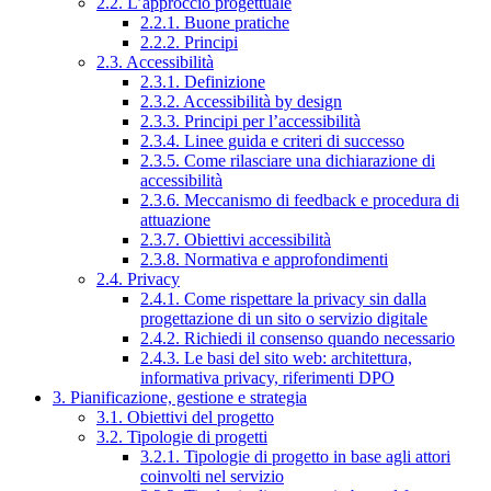
2.2. L’approccio progettuale
2.2.1. Buone pratiche
2.2.2. Principi
2.3. Accessibilità
2.3.1. Definizione
2.3.2. Accessibilità by design
2.3.3. Principi per l’accessibilità
2.3.4. Linee guida e criteri di successo
2.3.5. Come rilasciare una dichiarazione di
accessibilità
2.3.6. Meccanismo di feedback e procedura di
attuazione
2.3.7. Obiettivi accessibilità
2.3.8. Normativa e approfondimenti
2.4. Privacy
2.4.1. Come rispettare la privacy sin dalla
progettazione di un sito o servizio digitale
2.4.2. Richiedi il consenso quando necessario
2.4.3. Le basi del sito web: architettura,
informativa privacy, riferimenti DPO
3. Pianificazione, gestione e strategia
3.1. Obiettivi del progetto
3.2. Tipologie di progetti
3.2.1. Tipologie di progetto in base agli attori
coinvolti nel servizio