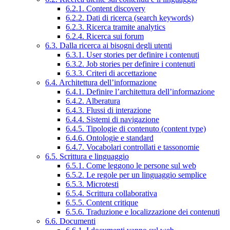
6.2.1. Content discovery
6.2.2. Dati di ricerca (search keywords)
6.2.3. Ricerca tramite analytics
6.2.4. Ricerca sui forum
6.3. Dalla ricerca ai bisogni degli utenti
6.3.1. User stories per definire i contenuti
6.3.2. Job stories per definire i contenuti
6.3.3. Criteri di accettazione
6.4. Architettura dell’informazione
6.4.1. Definire l’architettura dell’informazione
6.4.2. Alberatura
6.4.3. Flussi di interazione
6.4.4. Sistemi di navigazione
6.4.5. Tipologie di contenuto (content type)
6.4.6. Ontologie e standard
6.4.7. Vocabolari controllati e tassonomie
6.5. Scrittura e linguaggio
6.5.1. Come leggono le persone sul web
6.5.2. Le regole per un linguaggio semplice
6.5.3. Microtesti
6.5.4. Scrittura collaborativa
6.5.5. Content critique
6.5.6. Traduzione e localizzazione dei contenuti
6.6. Documenti