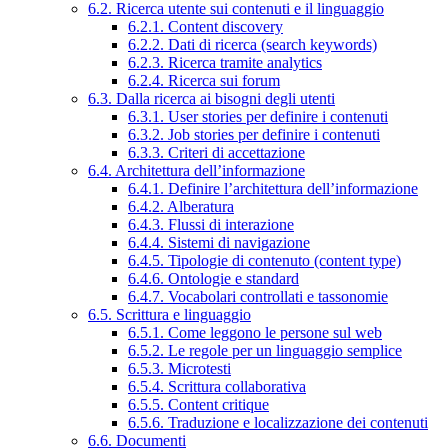
6.2. Ricerca utente sui contenuti e il linguaggio
6.2.1. Content discovery
6.2.2. Dati di ricerca (search keywords)
6.2.3. Ricerca tramite analytics
6.2.4. Ricerca sui forum
6.3. Dalla ricerca ai bisogni degli utenti
6.3.1. User stories per definire i contenuti
6.3.2. Job stories per definire i contenuti
6.3.3. Criteri di accettazione
6.4. Architettura dell’informazione
6.4.1. Definire l’architettura dell’informazione
6.4.2. Alberatura
6.4.3. Flussi di interazione
6.4.4. Sistemi di navigazione
6.4.5. Tipologie di contenuto (content type)
6.4.6. Ontologie e standard
6.4.7. Vocabolari controllati e tassonomie
6.5. Scrittura e linguaggio
6.5.1. Come leggono le persone sul web
6.5.2. Le regole per un linguaggio semplice
6.5.3. Microtesti
6.5.4. Scrittura collaborativa
6.5.5. Content critique
6.5.6. Traduzione e localizzazione dei contenuti
6.6. Documenti