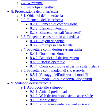
7.4. Wireframe
7.5. Prototipi interattivi
8. Progettazione dell’interfaccia
8.1. Obiettivi dell’interfaccia
8.2. Elementi dell’interfaccia
8.2.1. Elementi di composizione
8.2.2. Elementi interattivi
8.2.3. Elementi testuali (microtesti)
8.3. Progettare e costruire in alta fedeltà
8.3.1. Layout di pagina
8.3.2. Prototipi in alta fedeltà
8.4. Progettare con il design system .italia
8.4.1. Documentazione
8.4.2. Benefici del design system
8.4.3. Risorse operative
8.4.4. Come contribuire al design system .italia
8.5. Progettare con i modelli di sito e servizi
8.5.1. Vantaggi dell’utilizzo dei modelli
8.5.2. I modelli di sito e servizi disponibili
9. Sviluppo dell’interfaccia
9.1. Approccio allo sviluppo
9.1.1. Attività preliminari
9.1.2. Web design responsivo e accessibile
9.1.3. Mobile first
9.1.4. Progressive enhancement e Graceful