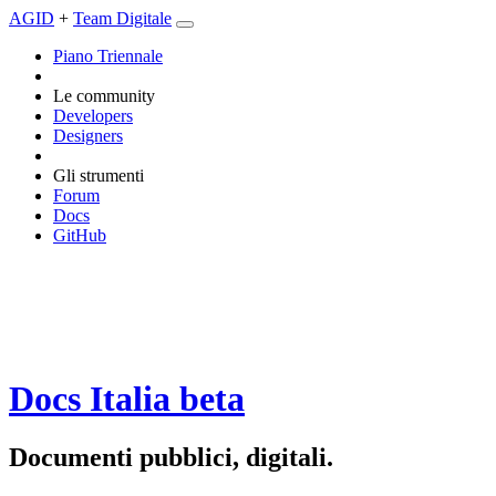
AGID
+
Team Digitale
Piano Triennale
Le community
Developers
Designers
Gli strumenti
Forum
Docs
GitHub
Docs Italia
beta
Documenti pubblici, digitali.