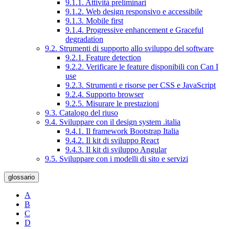
9.1.1. Attività preliminari
9.1.2. Web design responsivo e accessibile
9.1.3. Mobile first
9.1.4. Progressive enhancement e Graceful
degradation
9.2. Strumenti di supporto allo sviluppo del software
9.2.1. Feature detection
9.2.2. Verificare le feature disponibili con Can I
use
9.2.3. Strumenti e risorse per CSS e JavaScript
9.2.4. Supporto browser
9.2.5. Misurare le prestazioni
9.3. Catalogo del riuso
9.4. Sviluppare con il design system .italia
9.4.1. Il framework Bootstrap Italia
9.4.2. Il kit di sviluppo React
9.4.3. Il kit di sviluppo Angular
9.5. Sviluppare con i modelli di sito e servizi
glossario
A
B
C
D