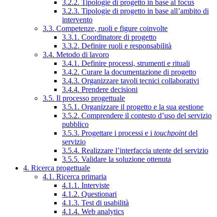
3.2.2. Tipologie di progetto in base al focus
3.2.3. Tipologie di progetto in base all’ambito di
intervento
3.3. Competenze, ruoli e figure coinvolte
3.3.1. Coordinatore di progetto
3.3.2. Definire ruoli e responsabilità
3.4. Metodo di lavoro
3.4.1. Definire processi, strumenti e rituali
3.4.2. Curare la documentazione di progetto
3.4.3. Organizzare tavoli tecnici collaborativi
3.4.4. Prendere decisioni
3.5. Il processo progettuale
3.5.1. Organizzare il progetto e la sua gestione
3.5.2. Comprendere il contesto d’uso del servizio
pubblico
3.5.3. Progettare i processi e i
touchpoint
del
servizio
3.5.4. Realizzare l’interfaccia utente del servizio
3.5.5. Validare la soluzione ottenuta
4. Ricerca progettuale
4.1. Ricerca primaria
4.1.1. Interviste
4.1.2. Questionari
4.1.3. Test di usabilità
4.1.4. Web analytics