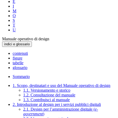
E
I
M
O
S
T
U
Manuale operativo di design
indici e glossario
contenuti
figure
tabelle
glossario
Sommario
1. Scopo, destinatari e uso del Manuale operativo di design
1.1. Versionamento e storico
1.2. Consultazione del manuale
1.3. Contribuisci al manuale
2. Introduzione al design per i servizi pubblici digitali
2.1. Design per l’amministrazione digitale (
e-
government
)