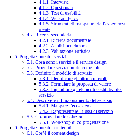
4.1.1. Interviste
4.1.2. Questionari
4.1.3. Test di usabilità
4.1.4. Web analytics
4.1.5. Strumenti di mappatura dell’esperienza
utente
4.2. Ricerca secondaria
4.2.1. Ricerca documentale
4.2.2. Analisi benchmark
4.2.3. Valutazione euristica
5. Progettazione dei servizi
5.1. Cosa sono i servizi e il service design
5.2. Progettare servizi pubblici digitali
5.3. Definire il modello di servizio
5.3.1. Identificare gli attori coinvolti
5.3.2. Formulare la proposta di valore
5.3.3. Inquadrare gli elementi costitutivi del
servizio
5.4. Descrivere il funzionamento del servizio
5.4.1. Mappare l’ecosistema
5.4.2. Rappresentare i flussi di servizio
5.5. Co-progettare le soluzioni
5.5.1. Workshop di co-progettazione
6. Progettazione dei contenuti
6.1. Cos’è il content design