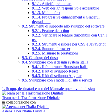
9.1.1. Attività preliminari
9.1.2. Web design responsivo e accessibile
9.1.3. Mobile first
9.1.4. Progressive enhancement e Graceful
degradation
9.2. Strumenti di supporto allo sviluppo del software
9.2.1. Feature detection
9.2.2. Verificare le feature disponibili con Can I
use
9.2.3. Strumenti e risorse per CSS e JavaScript
9.2.4. Supporto browser
9.2.5. Misurare le prestazioni
9.3. Catalogo del riuso
9.4. Sviluppare con il design system .italia
9.4.1. Il framework Bootstrap Italia
9.4.2. Il kit di sviluppo React
9.4.3. Il kit di sviluppo Angular
9.5. Sviluppare con i modelli di sito e servizi
1. Scopo, destinatari e uso del Manuale operativo di design
Team per la Trasformazione Digitale
in collaborazione con
Agenzia per l'Italia Digitale