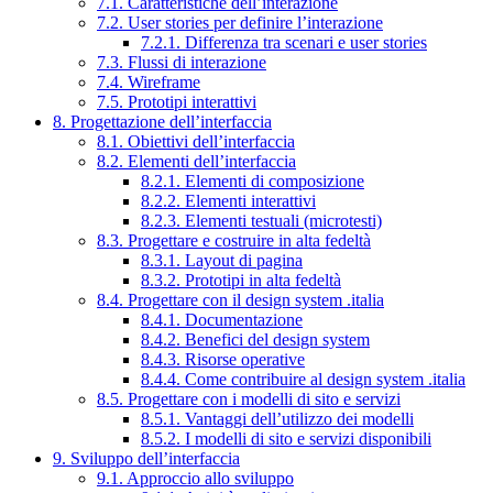
7.1. Caratteristiche dell’interazione
7.2. User stories per definire l’interazione
7.2.1. Differenza tra scenari e user stories
7.3. Flussi di interazione
7.4. Wireframe
7.5. Prototipi interattivi
8. Progettazione dell’interfaccia
8.1. Obiettivi dell’interfaccia
8.2. Elementi dell’interfaccia
8.2.1. Elementi di composizione
8.2.2. Elementi interattivi
8.2.3. Elementi testuali (microtesti)
8.3. Progettare e costruire in alta fedeltà
8.3.1. Layout di pagina
8.3.2. Prototipi in alta fedeltà
8.4. Progettare con il design system .italia
8.4.1. Documentazione
8.4.2. Benefici del design system
8.4.3. Risorse operative
8.4.4. Come contribuire al design system .italia
8.5. Progettare con i modelli di sito e servizi
8.5.1. Vantaggi dell’utilizzo dei modelli
8.5.2. I modelli di sito e servizi disponibili
9. Sviluppo dell’interfaccia
9.1. Approccio allo sviluppo