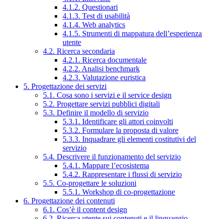
4.1.2. Questionari
4.1.3. Test di usabilità
4.1.4. Web analytics
4.1.5. Strumenti di mappatura dell’esperienza
utente
4.2. Ricerca secondaria
4.2.1. Ricerca documentale
4.2.2. Analisi benchmark
4.2.3. Valutazione euristica
5. Progettazione dei servizi
5.1. Cosa sono i servizi e il service design
5.2. Progettare servizi pubblici digitali
5.3. Definire il modello di servizio
5.3.1. Identificare gli attori coinvolti
5.3.2. Formulare la proposta di valore
5.3.3. Inquadrare gli elementi costitutivi del
servizio
5.4. Descrivere il funzionamento del servizio
5.4.1. Mappare l’ecosistema
5.4.2. Rappresentare i flussi di servizio
5.5. Co-progettare le soluzioni
5.5.1. Workshop di co-progettazione
6. Progettazione dei contenuti
6.1. Cos’è il content design
6.2. Ricerca utente sui contenuti e il linguaggio