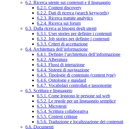
6.2. Ricerca utente sui contenuti e il linguaggio
6.2.1. Content discovery
6.2.2. Dati di ricerca (search keywords)
6.2.3. Ricerca tramite analytics
6.2.4. Ricerca sui forum
6.3. Dalla ricerca ai bisogni degli utenti
6.3.1. User stories per definire i contenuti
6.3.2. Job stories per definire i contenuti
6.3.3. Criteri di accettazione
6.4. Architettura dell’informazione
6.4.1. Definire l’architettura dell’informazione
6.4.2. Alberatura
6.4.3. Flussi di interazione
6.4.4. Sistemi di navigazione
6.4.5. Tipologie di contenuto (content type)
6.4.6. Ontologie e standard
6.4.7. Vocabolari controllati e tassonomie
6.5. Scrittura e linguaggio
6.5.1. Come leggono le persone sul web
6.5.2. Le regole per un linguaggio semplice
6.5.3. Microtesti
6.5.4. Scrittura collaborativa
6.5.5. Content critique
6.5.6. Traduzione e localizzazione dei contenuti
6.6. Documenti