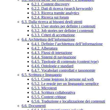
6.2.1. Content discovery
6.2.2. Dati di ricerca (search keywords)
6.2.3. Ricerca tramite analytics
6.2.4. Ricerca sui forum
6.3. Dalla ricerca ai bisogni degli utenti
6.3.1. User stories per definire i contenuti
6.3.2. Job stories per definire i contenuti
6.3.3. Criteri di accettazione
6.4. Architettura dell’informazione
6.4.1. Definire l’architettura dell’informazione
6.4.2. Alberatura
6.4.3. Flussi di interazione
6.4.4. Sistemi di navigazione
6.4.5. Tipologie di contenuto (content type)
6.4.6. Ontologie e standard
6.4.7. Vocabolari controllati e tassonomie
6.5. Scrittura e linguaggio
6.5.1. Come leggono le persone sul web
6.5.2. Le regole per un linguaggio semplice
6.5.3. Microtesti
6.5.4. Scrittura collaborativa
6.5.5. Content critique
6.5.6. Traduzione e localizzazione dei contenuti
6.6. Documenti