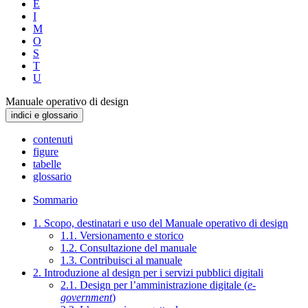
E
I
M
O
S
T
U
Manuale operativo di design
indici e glossario
contenuti
figure
tabelle
glossario
Sommario
1. Scopo, destinatari e uso del Manuale operativo di design
1.1. Versionamento e storico
1.2. Consultazione del manuale
1.3. Contribuisci al manuale
2. Introduzione al design per i servizi pubblici digitali
2.1. Design per l’amministrazione digitale (
e-
government
)