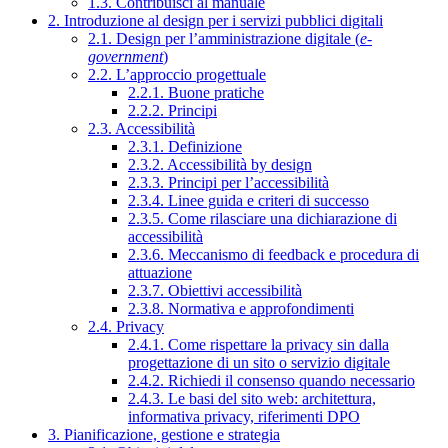
1.3. Contribuisci al manuale
2. Introduzione al design per i servizi pubblici digitali
2.1. Design per l’amministrazione digitale (
e-
government
)
2.2. L’approccio progettuale
2.2.1. Buone pratiche
2.2.2. Principi
2.3. Accessibilità
2.3.1. Definizione
2.3.2. Accessibilità by design
2.3.3. Principi per l’accessibilità
2.3.4. Linee guida e criteri di successo
2.3.5. Come rilasciare una dichiarazione di
accessibilità
2.3.6. Meccanismo di feedback e procedura di
attuazione
2.3.7. Obiettivi accessibilità
2.3.8. Normativa e approfondimenti
2.4. Privacy
2.4.1. Come rispettare la privacy sin dalla
progettazione di un sito o servizio digitale
2.4.2. Richiedi il consenso quando necessario
2.4.3. Le basi del sito web: architettura,
informativa privacy, riferimenti DPO
3. Pianificazione, gestione e strategia