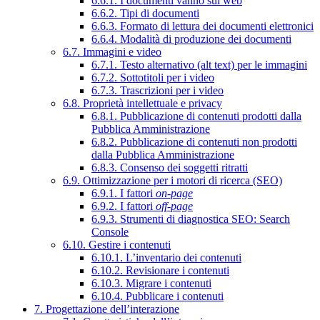
6.6.1. I documenti vanno sul web
6.6.2. Tipi di documenti
6.6.3. Formato di lettura dei documenti elettronici
6.6.4. Modalità di produzione dei documenti
6.7. Immagini e video
6.7.1. Testo alternativo (alt text) per le immagini
6.7.2. Sottotitoli per i video
6.7.3. Trascrizioni per i video
6.8. Proprietà intellettuale e privacy
6.8.1. Pubblicazione di contenuti prodotti dalla
Pubblica Amministrazione
6.8.2. Pubblicazione di contenuti non prodotti
dalla Pubblica Amministrazione
6.8.3. Consenso dei soggetti ritratti
6.9. Ottimizzazione per i motori di ricerca (SEO)
6.9.1. I fattori
on-page
6.9.2. I fattori
off-page
6.9.3. Strumenti di diagnostica SEO: Search
Console
6.10. Gestire i contenuti
6.10.1. L’inventario dei contenuti
6.10.2. Revisionare i contenuti
6.10.3. Migrare i contenuti
6.10.4. Pubblicare i contenuti
7. Progettazione dell’interazione