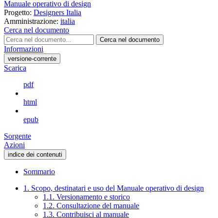
Manuale operativo di design
Progetto:
Designers Italia
Amministrazione:
italia
Cerca nel documento
Cerca nel documento
Informazioni
versione-corrente
Scarica
pdf
html
epub
Sorgente
Azioni
indice dei contenuti
Sommario
1. Scopo, destinatari e uso del Manuale operativo di design
1.1. Versionamento e storico
1.2. Consultazione del manuale
1.3. Contribuisci al manuale