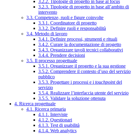
3.2.2. Tipologie di progetto in base al focus
3.2.3. Tipologie di progetto in base all’ambito di
intervento
3.3. Competenze, ruoli e figure coinvolte
3.3.1. Coordinatore di progetto
3.3.2. Definire ruoli e responsabilità
3.4. Metodo di lavoro
3.4.1. Definire processi, strumenti e rituali
3.4.2. Curare la documentazione di progetto
3.4.3. Organizzare tavoli tecnici collaborativi
3.4.4. Prendere decisioni
3.5. Il processo progettuale
3.5.1. Organizzare il progetto e la sua gestione
3.5.2. Comprendere il contesto d’uso del servizio
pubblico
3.5.3. Progettare i processi e i
touchpoint
del
servizio
3.5.4. Realizzare l’interfaccia utente del servizio
3.5.5. Validare la soluzione ottenuta
4. Ricerca progettuale
4.1. Ricerca primaria
4.1.1. Interviste
4.1.2. Questionari
4.1.3. Test di usabilità
4.1.4. Web analytics