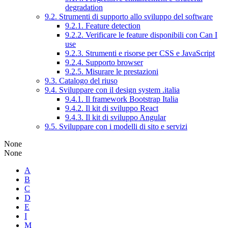
degradation
9.2. Strumenti di supporto allo sviluppo del software
9.2.1. Feature detection
9.2.2. Verificare le feature disponibili con Can I
use
9.2.3. Strumenti e risorse per CSS e JavaScript
9.2.4. Supporto browser
9.2.5. Misurare le prestazioni
9.3. Catalogo del riuso
9.4. Sviluppare con il design system .italia
9.4.1. Il framework Bootstrap Italia
9.4.2. Il kit di sviluppo React
9.4.3. Il kit di sviluppo Angular
9.5. Sviluppare con i modelli di sito e servizi
None
None
A
B
C
D
E
I
M