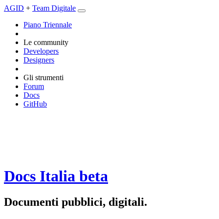
AGID
+
Team Digitale
Piano Triennale
Le community
Developers
Designers
Gli strumenti
Forum
Docs
GitHub
Docs Italia
beta
Documenti pubblici, digitali.