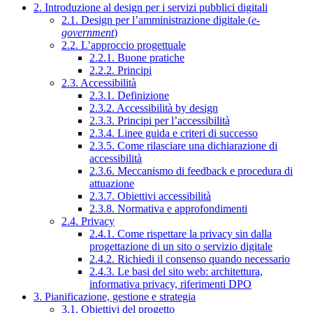
2. Introduzione al design per i servizi pubblici digitali
2.1. Design per l’amministrazione digitale (
e-
government
)
2.2. L’approccio progettuale
2.2.1. Buone pratiche
2.2.2. Principi
2.3. Accessibilità
2.3.1. Definizione
2.3.2. Accessibilità by design
2.3.3. Principi per l’accessibilità
2.3.4. Linee guida e criteri di successo
2.3.5. Come rilasciare una dichiarazione di
accessibilità
2.3.6. Meccanismo di feedback e procedura di
attuazione
2.3.7. Obiettivi accessibilità
2.3.8. Normativa e approfondimenti
2.4. Privacy
2.4.1. Come rispettare la privacy sin dalla
progettazione di un sito o servizio digitale
2.4.2. Richiedi il consenso quando necessario
2.4.3. Le basi del sito web: architettura,
informativa privacy, riferimenti DPO
3. Pianificazione, gestione e strategia
3.1. Obiettivi del progetto