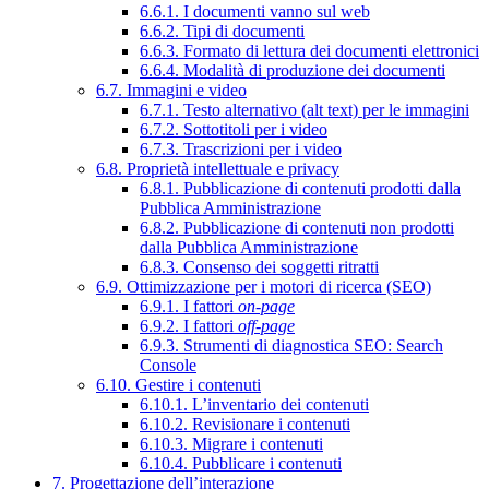
6.6.1. I documenti vanno sul web
6.6.2. Tipi di documenti
6.6.3. Formato di lettura dei documenti elettronici
6.6.4. Modalità di produzione dei documenti
6.7. Immagini e video
6.7.1. Testo alternativo (alt text) per le immagini
6.7.2. Sottotitoli per i video
6.7.3. Trascrizioni per i video
6.8. Proprietà intellettuale e privacy
6.8.1. Pubblicazione di contenuti prodotti dalla
Pubblica Amministrazione
6.8.2. Pubblicazione di contenuti non prodotti
dalla Pubblica Amministrazione
6.8.3. Consenso dei soggetti ritratti
6.9. Ottimizzazione per i motori di ricerca (SEO)
6.9.1. I fattori
on-page
6.9.2. I fattori
off-page
6.9.3. Strumenti di diagnostica SEO: Search
Console
6.10. Gestire i contenuti
6.10.1. L’inventario dei contenuti
6.10.2. Revisionare i contenuti
6.10.3. Migrare i contenuti
6.10.4. Pubblicare i contenuti
7. Progettazione dell’interazione