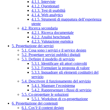
4.1.1. Interviste
4.1.2. Questionari
4.1.3. Test di usabilità
4.1.4. Web analytics
4.1.5. Strumenti di mappatura dell’esperienza
utente
4.2. Ricerca secondaria
4.2.1. Ricerca documentale
4.2.2. Analisi benchmark
4.2.3. Valutazione euristica
5. Progettazione dei servizi
5.1. Cosa sono i servizi e il service design
5.2. Progettare servizi pubblici digitali
5.3. Definire il modello di servizio
5.3.1. Identificare gli attori coinvolti
5.3.2. Formulare la proposta di valore
5.3.3. Inquadrare gli elementi costitutivi del
servizio
5.4. Descrivere il funzionamento del servizio
5.4.1. Mappare l’ecosistema
5.4.2. Rappresentare i flussi di servizio
5.5. Co-progettare le soluzioni
5.5.1. Workshop di co-progettazione
6. Progettazione dei contenuti
6.1. Cos’è il content design