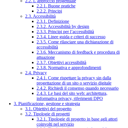
2.2. L’approccio progettuale
2.2.1. Buone pratiche
2.2.2. Principi
2.3. Accessibilità
2.3.1. Definizione
2.3.2. Accessibilità by design
2.3.3. Principi per l’accessibilità
2.3.4. Linee guida e criteri di successo
2.3.5. Come rilasciare una dichiarazione di
accessibilità
2.3.6. Meccanismo di feedback e procedura di
attuazione
2.3.7. Obiettivi accessibilità
2.3.8. Normativa e approfondimenti
2.4. Privacy
2.4.1. Come rispettare la privacy sin dalla
progettazione di un sito o servizio digitale
2.4.2. Richiedi il consenso quando necessario
2.4.3. Le basi del sito web: architettura,
informativa privacy, riferimenti DPO
3. Pianificazione, gestione e strategia
3.1. Obiettivi del progetto
3.2. Tipologie di progetti
3.2.1. Tipologie di progetto in base agli attori
coinvolti nel servizio