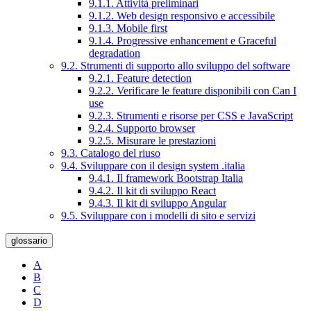
9.1.1. Attività preliminari
9.1.2. Web design responsivo e accessibile
9.1.3. Mobile first
9.1.4. Progressive enhancement e Graceful
degradation
9.2. Strumenti di supporto allo sviluppo del software
9.2.1. Feature detection
9.2.2. Verificare le feature disponibili con Can I
use
9.2.3. Strumenti e risorse per CSS e JavaScript
9.2.4. Supporto browser
9.2.5. Misurare le prestazioni
9.3. Catalogo del riuso
9.4. Sviluppare con il design system .italia
9.4.1. Il framework Bootstrap Italia
9.4.2. Il kit di sviluppo React
9.4.3. Il kit di sviluppo Angular
9.5. Sviluppare con i modelli di sito e servizi
glossario
A
B
C
D