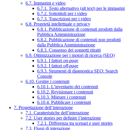
6.7. Immagini e video
6.7.1. Testo alternativo (alt text) per le immagini
6.7.2. Sottotitoli per i video
6.7.3. Trascrizioni per i video
6.8. Proprietà intellettuale e privacy
6.8.1. Pubblicazione di contenuti prodotti dalla
Pubblica Amministrazione
6.8.2. Pubblicazione di contenuti non prodotti
dalla Pubblica Amministrazione
6.8.3. Consenso dei soggetti ritratti
6.9. Ottimizzazione per i motori di ricerca (SEO)
6.9.1. I fattori
on-page
6.9.2. I fattori
off-page
6.9.3. Strumenti di diagnostica SEO: Search
Console
6.10. Gestire i contenuti
6.10.1. L’inventario dei contenuti
6.10.2. Revisionare i contenuti
6.10.3. Migrare i contenuti
6.10.4. Pubblicare i contenuti
7. Progettazione dell’interazione
7.1. Caratteristiche dell’interazione
7.2. User stories per definire l’interazione
7.2.1. Differenza tra scenari e user stories
7.3. Flussi di interazione