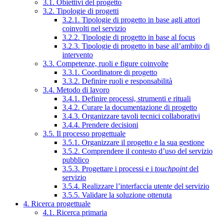
3.1. Obiettivi del progetto
3.2. Tipologie di progetti
3.2.1. Tipologie di progetto in base agli attori
coinvolti nel servizio
3.2.2. Tipologie di progetto in base al focus
3.2.3. Tipologie di progetto in base all’ambito di
intervento
3.3. Competenze, ruoli e figure coinvolte
3.3.1. Coordinatore di progetto
3.3.2. Definire ruoli e responsabilità
3.4. Metodo di lavoro
3.4.1. Definire processi, strumenti e rituali
3.4.2. Curare la documentazione di progetto
3.4.3. Organizzare tavoli tecnici collaborativi
3.4.4. Prendere decisioni
3.5. Il processo progettuale
3.5.1. Organizzare il progetto e la sua gestione
3.5.2. Comprendere il contesto d’uso del servizio
pubblico
3.5.3. Progettare i processi e i
touchpoint
del
servizio
3.5.4. Realizzare l’interfaccia utente del servizio
3.5.5. Validare la soluzione ottenuta
4. Ricerca progettuale
4.1. Ricerca primaria