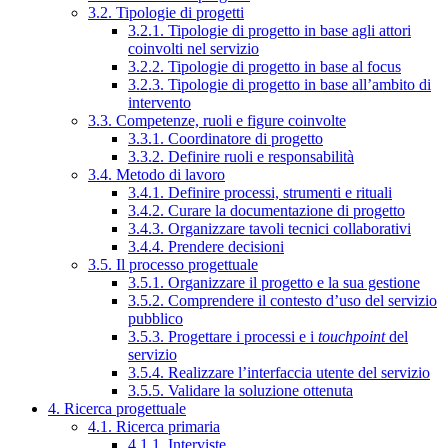
3.2. Tipologie di progetti
3.2.1. Tipologie di progetto in base agli attori
coinvolti nel servizio
3.2.2. Tipologie di progetto in base al focus
3.2.3. Tipologie di progetto in base all’ambito di
intervento
3.3. Competenze, ruoli e figure coinvolte
3.3.1. Coordinatore di progetto
3.3.2. Definire ruoli e responsabilità
3.4. Metodo di lavoro
3.4.1. Definire processi, strumenti e rituali
3.4.2. Curare la documentazione di progetto
3.4.3. Organizzare tavoli tecnici collaborativi
3.4.4. Prendere decisioni
3.5. Il processo progettuale
3.5.1. Organizzare il progetto e la sua gestione
3.5.2. Comprendere il contesto d’uso del servizio
pubblico
3.5.3. Progettare i processi e i
touchpoint
del
servizio
3.5.4. Realizzare l’interfaccia utente del servizio
3.5.5. Validare la soluzione ottenuta
4. Ricerca progettuale
4.1. Ricerca primaria
4.1.1. Interviste