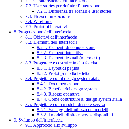
7.1. Caratteristiche dell’interazione
7.2. User stories per definire l’interazione
7.2.1. Differenza tra scenari e user stories
7.3. Flussi di interazione
7.4. Wireframe
7.5. Prototipi interattivi
8. Progettazione dell’interfaccia
8.1. Obiettivi dell’interfaccia
8.2. Elementi dell’interfaccia
8.2.1. Elementi di composizione
8.2.2. Elementi interattivi
8.2.3. Elementi testuali (microtesti)
8.3. Progettare e costruire in alta fedeltà
8.3.1. Layout di pagina
8.3.2. Prototipi in alta fedeltà
8.4. Progettare con il design system .italia
8.4.1. Documentazione
8.4.2. Benefici del design system
8.4.3. Risorse operative
8.4.4. Come contribuire al design system .italia
8.5. Progettare con i modelli di sito e servizi
8.5.1. Vantaggi dell’utilizzo dei modelli
8.5.2. I modelli di sito e servizi disponibili
9. Sviluppo dell’interfaccia
9.1. Approccio allo sviluppo