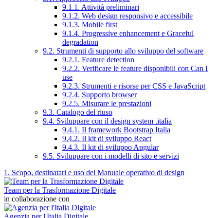
9.1.1. Attività preliminari
9.1.2. Web design responsivo e accessibile
9.1.3. Mobile first
9.1.4. Progressive enhancement e Graceful
degradation
9.2. Strumenti di supporto allo sviluppo del software
9.2.1. Feature detection
9.2.2. Verificare le feature disponibili con Can I
use
9.2.3. Strumenti e risorse per CSS e JavaScript
9.2.4. Supporto browser
9.2.5. Misurare le prestazioni
9.3. Catalogo del riuso
9.4. Sviluppare con il design system .italia
9.4.1. Il framework Bootstrap Italia
9.4.2. Il kit di sviluppo React
9.4.3. Il kit di sviluppo Angular
9.5. Sviluppare con i modelli di sito e servizi
1. Scopo, destinatari e uso del Manuale operativo di design
Team per la Trasformazione Digitale
in collaborazione con
Agenzia per l'Italia Digitale