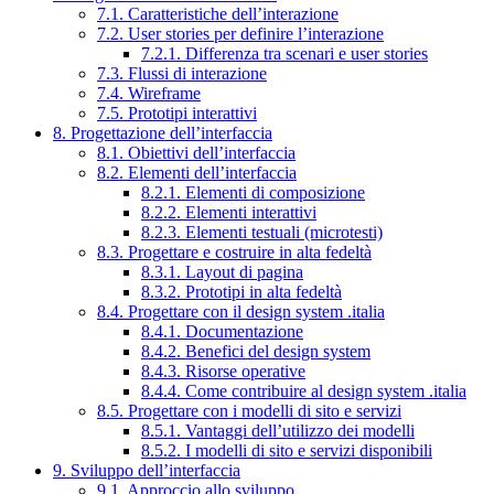
7.1. Caratteristiche dell’interazione
7.2. User stories per definire l’interazione
7.2.1. Differenza tra scenari e user stories
7.3. Flussi di interazione
7.4. Wireframe
7.5. Prototipi interattivi
8. Progettazione dell’interfaccia
8.1. Obiettivi dell’interfaccia
8.2. Elementi dell’interfaccia
8.2.1. Elementi di composizione
8.2.2. Elementi interattivi
8.2.3. Elementi testuali (microtesti)
8.3. Progettare e costruire in alta fedeltà
8.3.1. Layout di pagina
8.3.2. Prototipi in alta fedeltà
8.4. Progettare con il design system .italia
8.4.1. Documentazione
8.4.2. Benefici del design system
8.4.3. Risorse operative
8.4.4. Come contribuire al design system .italia
8.5. Progettare con i modelli di sito e servizi
8.5.1. Vantaggi dell’utilizzo dei modelli
8.5.2. I modelli di sito e servizi disponibili
9. Sviluppo dell’interfaccia
9.1. Approccio allo sviluppo