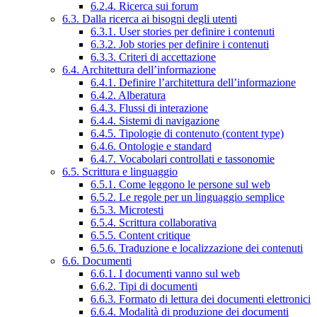
6.2.4. Ricerca sui forum
6.3. Dalla ricerca ai bisogni degli utenti
6.3.1. User stories per definire i contenuti
6.3.2. Job stories per definire i contenuti
6.3.3. Criteri di accettazione
6.4. Architettura dell’informazione
6.4.1. Definire l’architettura dell’informazione
6.4.2. Alberatura
6.4.3. Flussi di interazione
6.4.4. Sistemi di navigazione
6.4.5. Tipologie di contenuto (content type)
6.4.6. Ontologie e standard
6.4.7. Vocabolari controllati e tassonomie
6.5. Scrittura e linguaggio
6.5.1. Come leggono le persone sul web
6.5.2. Le regole per un linguaggio semplice
6.5.3. Microtesti
6.5.4. Scrittura collaborativa
6.5.5. Content critique
6.5.6. Traduzione e localizzazione dei contenuti
6.6. Documenti
6.6.1. I documenti vanno sul web
6.6.2. Tipi di documenti
6.6.3. Formato di lettura dei documenti elettronici
6.6.4. Modalità di produzione dei documenti