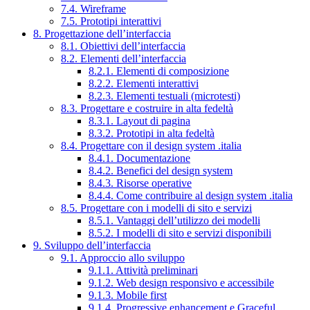
7.4. Wireframe
7.5. Prototipi interattivi
8. Progettazione dell’interfaccia
8.1. Obiettivi dell’interfaccia
8.2. Elementi dell’interfaccia
8.2.1. Elementi di composizione
8.2.2. Elementi interattivi
8.2.3. Elementi testuali (microtesti)
8.3. Progettare e costruire in alta fedeltà
8.3.1. Layout di pagina
8.3.2. Prototipi in alta fedeltà
8.4. Progettare con il design system .italia
8.4.1. Documentazione
8.4.2. Benefici del design system
8.4.3. Risorse operative
8.4.4. Come contribuire al design system .italia
8.5. Progettare con i modelli di sito e servizi
8.5.1. Vantaggi dell’utilizzo dei modelli
8.5.2. I modelli di sito e servizi disponibili
9. Sviluppo dell’interfaccia
9.1. Approccio allo sviluppo
9.1.1. Attività preliminari
9.1.2. Web design responsivo e accessibile
9.1.3. Mobile first
9.1.4. Progressive enhancement e Graceful