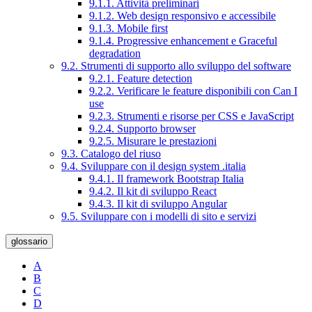
9.1.1. Attività preliminari
9.1.2. Web design responsivo e accessibile
9.1.3. Mobile first
9.1.4. Progressive enhancement e Graceful
degradation
9.2. Strumenti di supporto allo sviluppo del software
9.2.1. Feature detection
9.2.2. Verificare le feature disponibili con Can I
use
9.2.3. Strumenti e risorse per CSS e JavaScript
9.2.4. Supporto browser
9.2.5. Misurare le prestazioni
9.3. Catalogo del riuso
9.4. Sviluppare con il design system .italia
9.4.1. Il framework Bootstrap Italia
9.4.2. Il kit di sviluppo React
9.4.3. Il kit di sviluppo Angular
9.5. Sviluppare con i modelli di sito e servizi
glossario
A
B
C
D