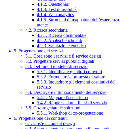
4.1.2. Questionari
4.1.3. Test di usabilità
4.1.4. Web analytics
4.1.5. Strumenti di mappatura dell’esperienza
utente
4.2. Ricerca secondaria
4.2.1. Ricerca documentale
4.2.2. Analisi benchmark
4.2.3. Valutazione euristica
5. Progettazione dei servizi
5.1. Cosa sono i servizi e il service design
5.2. Progettare servizi pubblici digitali
5.3. Definire il modello di servizio
5.3.1. Identificare gli attori coinvolti
5.3.2. Formulare la proposta di valore
5.3.3. Inquadrare gli elementi costitutivi del
servizio
5.4. Descrivere il funzionamento del servizio
5.4.1. Mappare l’ecosistema
5.4.2. Rappresentare i flussi di servizio
5.5. Co-progettare le soluzioni
5.5.1. Workshop di co-progettazione
6. Progettazione dei contenuti
6.1. Cos’è il content design
6.2. Ricerca utente sui contenuti e il linguaggio