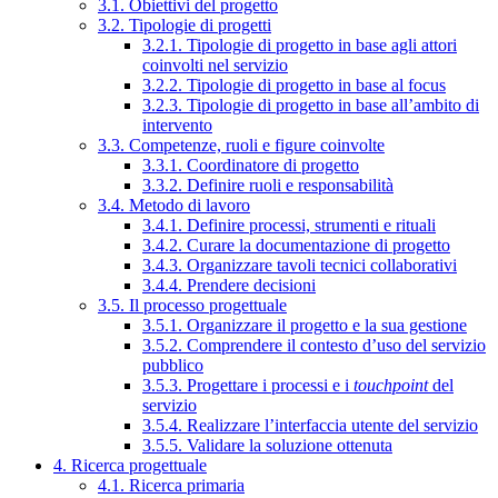
3.1. Obiettivi del progetto
3.2. Tipologie di progetti
3.2.1. Tipologie di progetto in base agli attori
coinvolti nel servizio
3.2.2. Tipologie di progetto in base al focus
3.2.3. Tipologie di progetto in base all’ambito di
intervento
3.3. Competenze, ruoli e figure coinvolte
3.3.1. Coordinatore di progetto
3.3.2. Definire ruoli e responsabilità
3.4. Metodo di lavoro
3.4.1. Definire processi, strumenti e rituali
3.4.2. Curare la documentazione di progetto
3.4.3. Organizzare tavoli tecnici collaborativi
3.4.4. Prendere decisioni
3.5. Il processo progettuale
3.5.1. Organizzare il progetto e la sua gestione
3.5.2. Comprendere il contesto d’uso del servizio
pubblico
3.5.3. Progettare i processi e i
touchpoint
del
servizio
3.5.4. Realizzare l’interfaccia utente del servizio
3.5.5. Validare la soluzione ottenuta
4. Ricerca progettuale
4.1. Ricerca primaria