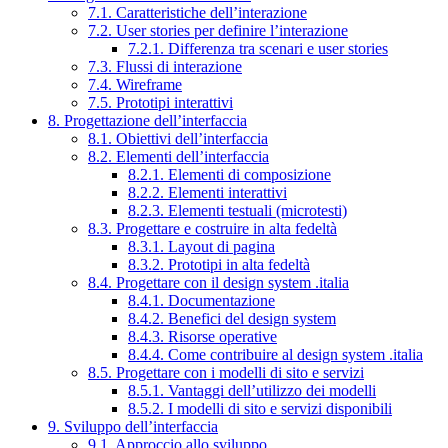
7.1. Caratteristiche dell’interazione
7.2. User stories per definire l’interazione
7.2.1. Differenza tra scenari e user stories
7.3. Flussi di interazione
7.4. Wireframe
7.5. Prototipi interattivi
8. Progettazione dell’interfaccia
8.1. Obiettivi dell’interfaccia
8.2. Elementi dell’interfaccia
8.2.1. Elementi di composizione
8.2.2. Elementi interattivi
8.2.3. Elementi testuali (microtesti)
8.3. Progettare e costruire in alta fedeltà
8.3.1. Layout di pagina
8.3.2. Prototipi in alta fedeltà
8.4. Progettare con il design system .italia
8.4.1. Documentazione
8.4.2. Benefici del design system
8.4.3. Risorse operative
8.4.4. Come contribuire al design system .italia
8.5. Progettare con i modelli di sito e servizi
8.5.1. Vantaggi dell’utilizzo dei modelli
8.5.2. I modelli di sito e servizi disponibili
9. Sviluppo dell’interfaccia
9.1. Approccio allo sviluppo