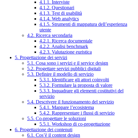
4.1.1. Interviste
4.1.2. Questionari
4.1.3. Test di usabilità
4.1.4. Web analytics
4.1.5. Strumenti di mappatura dell’esperienza
utente
4.2. Ricerca secondaria
4.2.1. Ricerca documentale
4.2.2. Analisi benchmark
4.2.3. Valutazione euristica
5. Progettazione dei servizi
5.1. Cosa sono i servizi e il service design
5.2. Progettare servizi pubblici digitali
5.3. Definire il modello di servizio
5.3.1. Identificare gli attori coinvolti
5.3.2. Formulare la proposta di valore
5.3.3. Inquadrare gli elementi costitutivi del
servizio
5.4. Descrivere il funzionamento del servizio
5.4.1. Mappare l’ecosistema
5.4.2. Rappresentare i flussi di servizio
5.5. Co-progettare le soluzioni
5.5.1. Workshop di co-progettazione
6. Progettazione dei contenuti
6.1. Cos’è il content design