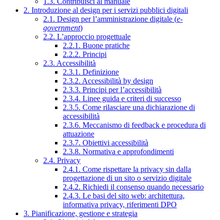
1.3. Contribuisci al manuale
2. Introduzione al design per i servizi pubblici digitali
2.1. Design per l’amministrazione digitale (
e-
government
)
2.2. L’approccio progettuale
2.2.1. Buone pratiche
2.2.2. Principi
2.3. Accessibilità
2.3.1. Definizione
2.3.2. Accessibilità by design
2.3.3. Principi per l’accessibilità
2.3.4. Linee guida e criteri di successo
2.3.5. Come rilasciare una dichiarazione di
accessibilità
2.3.6. Meccanismo di feedback e procedura di
attuazione
2.3.7. Obiettivi accessibilità
2.3.8. Normativa e approfondimenti
2.4. Privacy
2.4.1. Come rispettare la privacy sin dalla
progettazione di un sito o servizio digitale
2.4.2. Richiedi il consenso quando necessario
2.4.3. Le basi del sito web: architettura,
informativa privacy, riferimenti DPO
3. Pianificazione, gestione e strategia