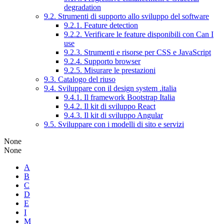
degradation
9.2. Strumenti di supporto allo sviluppo del software
9.2.1. Feature detection
9.2.2. Verificare le feature disponibili con Can I
use
9.2.3. Strumenti e risorse per CSS e JavaScript
9.2.4. Supporto browser
9.2.5. Misurare le prestazioni
9.3. Catalogo del riuso
9.4. Sviluppare con il design system .italia
9.4.1. Il framework Bootstrap Italia
9.4.2. Il kit di sviluppo React
9.4.3. Il kit di sviluppo Angular
9.5. Sviluppare con i modelli di sito e servizi
None
None
A
B
C
D
E
I
M