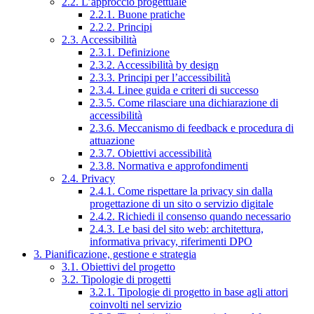
2.2. L’approccio progettuale
2.2.1. Buone pratiche
2.2.2. Principi
2.3. Accessibilità
2.3.1. Definizione
2.3.2. Accessibilità by design
2.3.3. Principi per l’accessibilità
2.3.4. Linee guida e criteri di successo
2.3.5. Come rilasciare una dichiarazione di
accessibilità
2.3.6. Meccanismo di feedback e procedura di
attuazione
2.3.7. Obiettivi accessibilità
2.3.8. Normativa e approfondimenti
2.4. Privacy
2.4.1. Come rispettare la privacy sin dalla
progettazione di un sito o servizio digitale
2.4.2. Richiedi il consenso quando necessario
2.4.3. Le basi del sito web: architettura,
informativa privacy, riferimenti DPO
3. Pianificazione, gestione e strategia
3.1. Obiettivi del progetto
3.2. Tipologie di progetti
3.2.1. Tipologie di progetto in base agli attori
coinvolti nel servizio