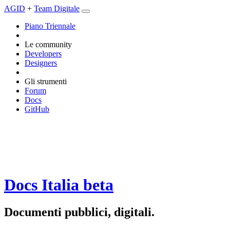
AGID
+
Team Digitale
Piano Triennale
Le community
Developers
Designers
Gli strumenti
Forum
Docs
GitHub
Docs Italia
beta
Documenti pubblici, digitali.