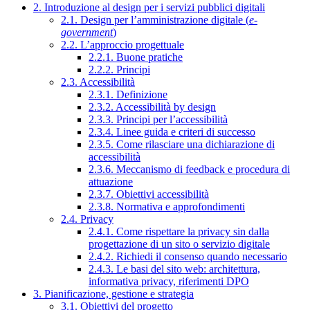
2. Introduzione al design per i servizi pubblici digitali
2.1. Design per l’amministrazione digitale (
e-
government
)
2.2. L’approccio progettuale
2.2.1. Buone pratiche
2.2.2. Principi
2.3. Accessibilità
2.3.1. Definizione
2.3.2. Accessibilità by design
2.3.3. Principi per l’accessibilità
2.3.4. Linee guida e criteri di successo
2.3.5. Come rilasciare una dichiarazione di
accessibilità
2.3.6. Meccanismo di feedback e procedura di
attuazione
2.3.7. Obiettivi accessibilità
2.3.8. Normativa e approfondimenti
2.4. Privacy
2.4.1. Come rispettare la privacy sin dalla
progettazione di un sito o servizio digitale
2.4.2. Richiedi il consenso quando necessario
2.4.3. Le basi del sito web: architettura,
informativa privacy, riferimenti DPO
3. Pianificazione, gestione e strategia
3.1. Obiettivi del progetto