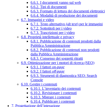
6.6.1. I documenti vanno sul web
6.6.2. Tipi di documenti
6.6.3. Formato di lettura dei documenti elettronici
6.6.4. Modalità di produzione dei documenti
6.7. Immagini e video
6.7.1. Testo alternativo (alt text) per le immagini
6.7.2. Sottotitoli per i video
6.7.3. Trascrizioni per i video
6.8. Proprietà intellettuale e privacy
6.8.1. Pubblicazione di contenuti prodotti dalla
Pubblica Amministrazione
6.8.2. Pubblicazione di contenuti non prodotti
dalla Pubblica Amministrazione
6.8.3. Consenso dei soggetti ritratti
6.9. Ottimizzazione per i motori di ricerca (SEO)
6.9.1. I fattori
on-page
6.9.2. I fattori
off-page
6.9.3. Strumenti di diagnostica SEO: Search
Console
6.10. Gestire i contenuti
6.10.1. L’inventario dei contenuti
6.10.2. Revisionare i contenuti
6.10.3. Migrare i contenuti
6.10.4. Pubblicare i contenuti
7. Progettazione dell’interazione