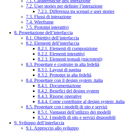
7.1. Caratteristiche dell’interazione
7.2. User stories per definire l’interazione
7.2.1. Differenza tra scenari e user stories
7.3. Flussi di interazione
7.4. Wireframe
7.5. Prototipi interattivi
8. Progettazione dell’interfaccia
8.1. Obiettivi dell’interfaccia
8.2. Elementi dell’interfaccia
8.2.1. Elementi di composizione
8.2.2. Elementi interattivi
8.2.3. Elementi testuali (microtesti)
8.3. Progettare e costruire in alta fedeltà
8.3.1. Layout di pagina
8.3.2. Prototipi in alta fedeltà
8.4. Progettare con il design system .italia
8.4.1. Documentazione
8.4.2. Benefici del design system
8.4.3. Risorse operative
8.4.4. Come contribuire al design system .italia
8.5. Progettare con i modelli di sito e servizi
8.5.1. Vantaggi dell’utilizzo dei modelli
8.5.2. I modelli di sito e servizi disponibili
9. Sviluppo dell’interfaccia
9.1. Approccio allo sviluppo