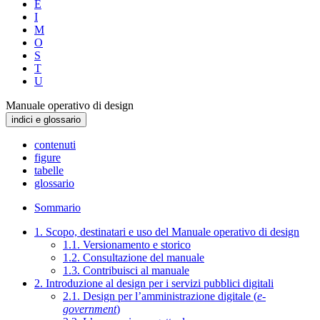
E
I
M
O
S
T
U
Manuale operativo di design
indici e glossario
contenuti
figure
tabelle
glossario
Sommario
1. Scopo, destinatari e uso del Manuale operativo di design
1.1. Versionamento e storico
1.2. Consultazione del manuale
1.3. Contribuisci al manuale
2. Introduzione al design per i servizi pubblici digitali
2.1. Design per l’amministrazione digitale (
e-
government
)