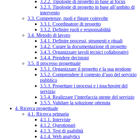
3.2.2. Tipologie di progetto in base al focus
3.2.3. Tipologie di progetto in base all’ambito di
intervento
3.3. Competenze, ruoli e figure coinvolte
3.3.1. Coordinatore di progetto
3.3.2. Definire ruoli e responsabilità
3.4. Metodo di lavoro
3.4.1. Definire processi, strumenti e rituali
3.4.2. Curare la documentazione di progetto
3.4.3. Organizzare tavoli tecnici collaborativi
3.4.4. Prendere decisioni
3.5. Il processo progettuale
3.5.1. Organizzare il progetto e la sua gestione
3.5.2. Comprendere il contesto d’uso del servizio
pubblico
3.5.3. Progettare i processi e i
touchpoint
del
servizio
3.5.4. Realizzare l’interfaccia utente del servizio
3.5.5. Validare la soluzione ottenuta
4. Ricerca progettuale
4.1. Ricerca primaria
4.1.1. Interviste
4.1.2. Questionari
4.1.3. Test di usabilità
4.1.4. Web analytics