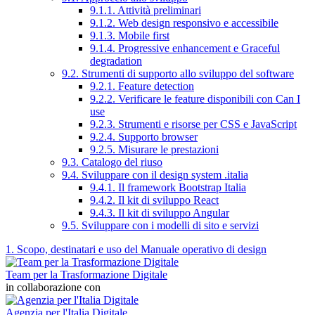
9.1.1. Attività preliminari
9.1.2. Web design responsivo e accessibile
9.1.3. Mobile first
9.1.4. Progressive enhancement e Graceful
degradation
9.2. Strumenti di supporto allo sviluppo del software
9.2.1. Feature detection
9.2.2. Verificare le feature disponibili con Can I
use
9.2.3. Strumenti e risorse per CSS e JavaScript
9.2.4. Supporto browser
9.2.5. Misurare le prestazioni
9.3. Catalogo del riuso
9.4. Sviluppare con il design system .italia
9.4.1. Il framework Bootstrap Italia
9.4.2. Il kit di sviluppo React
9.4.3. Il kit di sviluppo Angular
9.5. Sviluppare con i modelli di sito e servizi
1. Scopo, destinatari e uso del Manuale operativo di design
Team per la Trasformazione Digitale
in collaborazione con
Agenzia per l'Italia Digitale