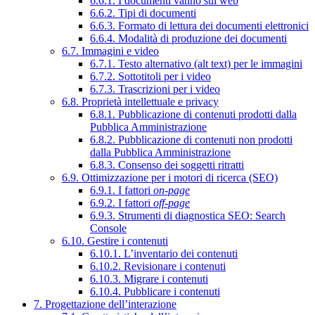
6.6.1. I documenti vanno sul web
6.6.2. Tipi di documenti
6.6.3. Formato di lettura dei documenti elettronici
6.6.4. Modalità di produzione dei documenti
6.7. Immagini e video
6.7.1. Testo alternativo (alt text) per le immagini
6.7.2. Sottotitoli per i video
6.7.3. Trascrizioni per i video
6.8. Proprietà intellettuale e privacy
6.8.1. Pubblicazione di contenuti prodotti dalla
Pubblica Amministrazione
6.8.2. Pubblicazione di contenuti non prodotti
dalla Pubblica Amministrazione
6.8.3. Consenso dei soggetti ritratti
6.9. Ottimizzazione per i motori di ricerca (SEO)
6.9.1. I fattori
on-page
6.9.2. I fattori
off-page
6.9.3. Strumenti di diagnostica SEO: Search
Console
6.10. Gestire i contenuti
6.10.1. L’inventario dei contenuti
6.10.2. Revisionare i contenuti
6.10.3. Migrare i contenuti
6.10.4. Pubblicare i contenuti
7. Progettazione dell’interazione