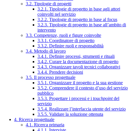
3.2. Tipologie di progetti
3.2.1. Tipologie di progetto in base agli attori
coinvolti nel servizio
3.2.2. Tipologie di progetto in base al focus
3.2.3. Tipologie di progetto in base all’ambito di
intervento
3.3. Competenze, ruoli e figure coinvolte
3.3.1. Coordinatore di progetto
3.3.2. Definire ruoli e responsabilità
3.4. Metodo di lavoro
3.4.1. Definire processi, strumenti e rituali
3.4.2. Curare la documentazione di progetto
3.4.3. Organizzare tavoli tecnici collaborativi
3.4.4. Prendere decisioni
3.5. Il processo progettuale
3.5.1. Organizzare il progetto e la sua gestione
3.5.2. Comprendere il contesto d’uso del servizio
pubblico
3.5.3. Progettare i processi e i
touchpoint
del
servizio
3.5.4. Realizzare l’interfaccia utente del servizio
3.5.5. Validare la soluzione ottenuta
4. Ricerca progettuale
4.1. Ricerca primaria
4.1.1. Interviste