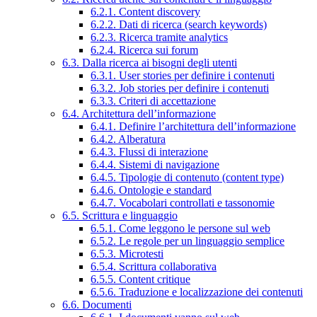
6.2.1. Content discovery
6.2.2. Dati di ricerca (search keywords)
6.2.3. Ricerca tramite analytics
6.2.4. Ricerca sui forum
6.3. Dalla ricerca ai bisogni degli utenti
6.3.1. User stories per definire i contenuti
6.3.2. Job stories per definire i contenuti
6.3.3. Criteri di accettazione
6.4. Architettura dell’informazione
6.4.1. Definire l’architettura dell’informazione
6.4.2. Alberatura
6.4.3. Flussi di interazione
6.4.4. Sistemi di navigazione
6.4.5. Tipologie di contenuto (content type)
6.4.6. Ontologie e standard
6.4.7. Vocabolari controllati e tassonomie
6.5. Scrittura e linguaggio
6.5.1. Come leggono le persone sul web
6.5.2. Le regole per un linguaggio semplice
6.5.3. Microtesti
6.5.4. Scrittura collaborativa
6.5.5. Content critique
6.5.6. Traduzione e localizzazione dei contenuti
6.6. Documenti