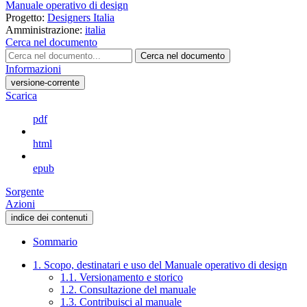
Manuale operativo di design
Progetto:
Designers Italia
Amministrazione:
italia
Cerca nel documento
Cerca nel documento
Informazioni
versione-corrente
Scarica
pdf
html
epub
Sorgente
Azioni
indice dei contenuti
Sommario
1. Scopo, destinatari e uso del Manuale operativo di design
1.1. Versionamento e storico
1.2. Consultazione del manuale
1.3. Contribuisci al manuale