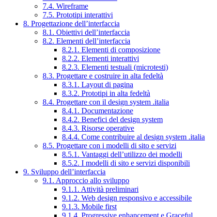
7.4. Wireframe
7.5. Prototipi interattivi
8. Progettazione dell’interfaccia
8.1. Obiettivi dell’interfaccia
8.2. Elementi dell’interfaccia
8.2.1. Elementi di composizione
8.2.2. Elementi interattivi
8.2.3. Elementi testuali (microtesti)
8.3. Progettare e costruire in alta fedeltà
8.3.1. Layout di pagina
8.3.2. Prototipi in alta fedeltà
8.4. Progettare con il design system .italia
8.4.1. Documentazione
8.4.2. Benefici del design system
8.4.3. Risorse operative
8.4.4. Come contribuire al design system .italia
8.5. Progettare con i modelli di sito e servizi
8.5.1. Vantaggi dell’utilizzo dei modelli
8.5.2. I modelli di sito e servizi disponibili
9. Sviluppo dell’interfaccia
9.1. Approccio allo sviluppo
9.1.1. Attività preliminari
9.1.2. Web design responsivo e accessibile
9.1.3. Mobile first
9.1.4. Progressive enhancement e Graceful