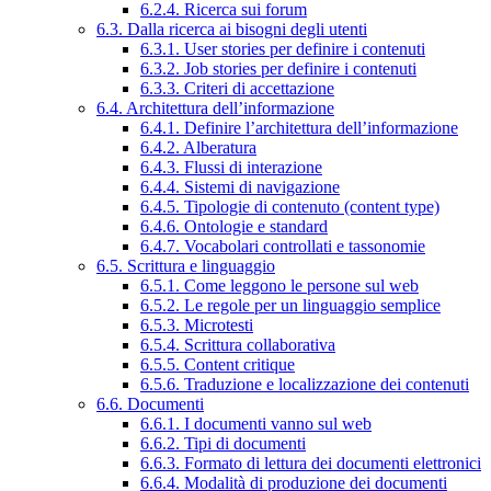
6.2.4. Ricerca sui forum
6.3. Dalla ricerca ai bisogni degli utenti
6.3.1. User stories per definire i contenuti
6.3.2. Job stories per definire i contenuti
6.3.3. Criteri di accettazione
6.4. Architettura dell’informazione
6.4.1. Definire l’architettura dell’informazione
6.4.2. Alberatura
6.4.3. Flussi di interazione
6.4.4. Sistemi di navigazione
6.4.5. Tipologie di contenuto (content type)
6.4.6. Ontologie e standard
6.4.7. Vocabolari controllati e tassonomie
6.5. Scrittura e linguaggio
6.5.1. Come leggono le persone sul web
6.5.2. Le regole per un linguaggio semplice
6.5.3. Microtesti
6.5.4. Scrittura collaborativa
6.5.5. Content critique
6.5.6. Traduzione e localizzazione dei contenuti
6.6. Documenti
6.6.1. I documenti vanno sul web
6.6.2. Tipi di documenti
6.6.3. Formato di lettura dei documenti elettronici
6.6.4. Modalità di produzione dei documenti