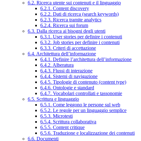
6.2. Ricerca utente sui contenuti e il linguaggio
6.2.1. Content discovery
6.2.2. Dati di ricerca (search keywords)
6.2.3. Ricerca tramite analytics
6.2.4. Ricerca sui forum
6.3. Dalla ricerca ai bisogni degli utenti
6.3.1. User stories per definire i contenuti
6.3.2. Job stories per definire i contenuti
6.3.3. Criteri di accettazione
6.4. Architettura dell’informazione
6.4.1. Definire l’architettura dell’informazione
6.4.2. Alberatura
6.4.3. Flussi di interazione
6.4.4. Sistemi di navigazione
6.4.5. Tipologie di contenuto (content type)
6.4.6. Ontologie e standard
6.4.7. Vocabolari controllati e tassonomie
6.5. Scrittura e linguaggio
6.5.1. Come leggono le persone sul web
6.5.2. Le regole per un linguaggio semplice
6.5.3. Microtesti
6.5.4. Scrittura collaborativa
6.5.5. Content critique
6.5.6. Traduzione e localizzazione dei contenuti
6.6. Documenti