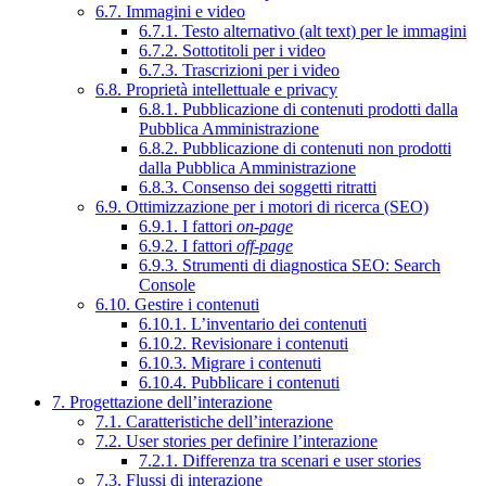
6.7. Immagini e video
6.7.1. Testo alternativo (alt text) per le immagini
6.7.2. Sottotitoli per i video
6.7.3. Trascrizioni per i video
6.8. Proprietà intellettuale e privacy
6.8.1. Pubblicazione di contenuti prodotti dalla
Pubblica Amministrazione
6.8.2. Pubblicazione di contenuti non prodotti
dalla Pubblica Amministrazione
6.8.3. Consenso dei soggetti ritratti
6.9. Ottimizzazione per i motori di ricerca (SEO)
6.9.1. I fattori
on-page
6.9.2. I fattori
off-page
6.9.3. Strumenti di diagnostica SEO: Search
Console
6.10. Gestire i contenuti
6.10.1. L’inventario dei contenuti
6.10.2. Revisionare i contenuti
6.10.3. Migrare i contenuti
6.10.4. Pubblicare i contenuti
7. Progettazione dell’interazione
7.1. Caratteristiche dell’interazione
7.2. User stories per definire l’interazione
7.2.1. Differenza tra scenari e user stories
7.3. Flussi di interazione