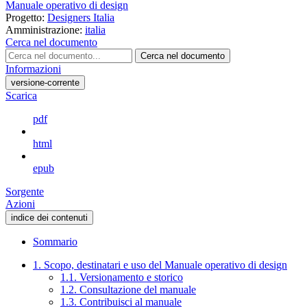
Manuale operativo di design
Progetto:
Designers Italia
Amministrazione:
italia
Cerca nel documento
Cerca nel documento
Informazioni
versione-corrente
Scarica
pdf
html
epub
Sorgente
Azioni
indice dei contenuti
Sommario
1. Scopo, destinatari e uso del Manuale operativo di design
1.1. Versionamento e storico
1.2. Consultazione del manuale
1.3. Contribuisci al manuale