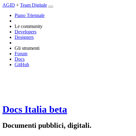
AGID
+
Team Digitale
Piano Triennale
Le community
Developers
Designers
Gli strumenti
Forum
Docs
GitHub
Docs Italia
beta
Documenti pubblici, digitali.