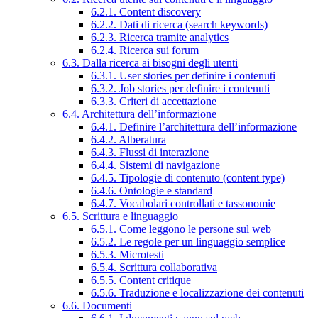
6.2.1. Content discovery
6.2.2. Dati di ricerca (search keywords)
6.2.3. Ricerca tramite analytics
6.2.4. Ricerca sui forum
6.3. Dalla ricerca ai bisogni degli utenti
6.3.1. User stories per definire i contenuti
6.3.2. Job stories per definire i contenuti
6.3.3. Criteri di accettazione
6.4. Architettura dell’informazione
6.4.1. Definire l’architettura dell’informazione
6.4.2. Alberatura
6.4.3. Flussi di interazione
6.4.4. Sistemi di navigazione
6.4.5. Tipologie di contenuto (content type)
6.4.6. Ontologie e standard
6.4.7. Vocabolari controllati e tassonomie
6.5. Scrittura e linguaggio
6.5.1. Come leggono le persone sul web
6.5.2. Le regole per un linguaggio semplice
6.5.3. Microtesti
6.5.4. Scrittura collaborativa
6.5.5. Content critique
6.5.6. Traduzione e localizzazione dei contenuti
6.6. Documenti