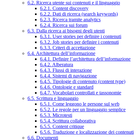
6.2. Ricerca utente sui contenuti e il linguaggio
6.2.1. Content discovery
6.2.2. Dati di ricerca (search keywords)
6.2.3. Ricerca tramite analytics
6.2.4. Ricerca sui forum
6.3. Dalla ricerca ai bisogni degli utenti
6.3.1. User stories per definire i contenuti
6.3.2. Job stories per definire i contenuti
6.3.3. Criteri di accettazione
6.4. Architettura dell’informazione
6.4.1. Definire l’architettura dell’informazione
6.4.2. Alberatura
6.4.3. Flussi di interazione
6.4.4. Sistemi di navigazione
6.4.5. Tipologie di contenuto (content type)
6.4.6. Ontologie e standard
6.4.7. Vocabolari controllati e tassonomie
6.5. Scrittura e linguaggio
6.5.1. Come leggono le persone sul web
6.5.2. Le regole per un linguaggio semplice
6.5.3. Microtesti
6.5.4. Scrittura collaborativa
6.5.5. Content critique
6.5.6. Traduzione e localizzazione dei contenuti
6.6. Documenti