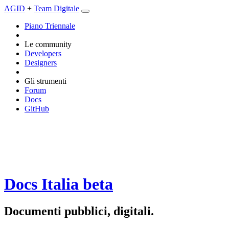
AGID
+
Team Digitale
Piano Triennale
Le community
Developers
Designers
Gli strumenti
Forum
Docs
GitHub
Docs Italia
beta
Documenti pubblici, digitali.