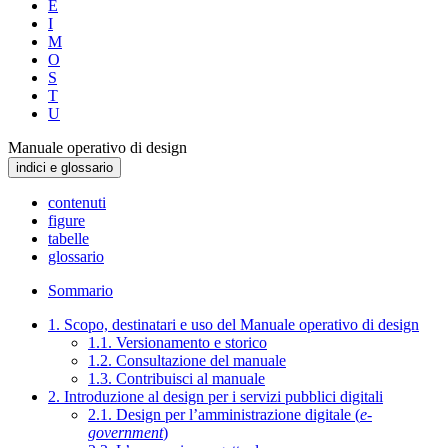
E
I
M
O
S
T
U
Manuale operativo di design
indici e glossario
contenuti
figure
tabelle
glossario
Sommario
1. Scopo, destinatari e uso del Manuale operativo di design
1.1. Versionamento e storico
1.2. Consultazione del manuale
1.3. Contribuisci al manuale
2. Introduzione al design per i servizi pubblici digitali
2.1. Design per l’amministrazione digitale (
e-
government
)