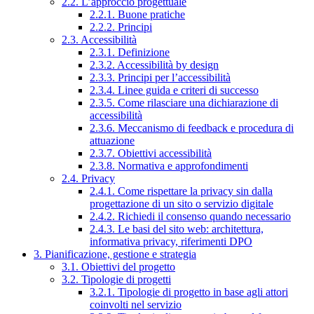
2.2. L’approccio progettuale
2.2.1. Buone pratiche
2.2.2. Principi
2.3. Accessibilità
2.3.1. Definizione
2.3.2. Accessibilità by design
2.3.3. Principi per l’accessibilità
2.3.4. Linee guida e criteri di successo
2.3.5. Come rilasciare una dichiarazione di
accessibilità
2.3.6. Meccanismo di feedback e procedura di
attuazione
2.3.7. Obiettivi accessibilità
2.3.8. Normativa e approfondimenti
2.4. Privacy
2.4.1. Come rispettare la privacy sin dalla
progettazione di un sito o servizio digitale
2.4.2. Richiedi il consenso quando necessario
2.4.3. Le basi del sito web: architettura,
informativa privacy, riferimenti DPO
3. Pianificazione, gestione e strategia
3.1. Obiettivi del progetto
3.2. Tipologie di progetti
3.2.1. Tipologie di progetto in base agli attori
coinvolti nel servizio