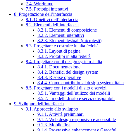
7.4. Wireframe
7.5. Prototipi interattivi
8. Progettazione dell’interfaccia
8.1. Obiettivi dell’interfaccia
8.2. Elementi dell’interfaccia
8.2.1. Elementi di composizione
8.2.2. Elementi interattivi
8.2.3. Elementi testuali (microtesti)
8.3. Progettare e costruire in alta fedeltà
8.3.1. Layout di pagina
8.3.2. Prototipi in alta fedeltà
8.4. Progettare con il design system .italia
8.4.1. Documentazione
8.4.2. Benefici del design system
8.4.3. Risorse operative
8.4.4. Come contribuire al design system .italia
8.5. Progettare con i modelli di sito e servizi
8.5.1. Vantaggi dell’utilizzo dei modelli
8.5.2. I modelli di sito e servizi disponibili
9. Sviluppo dell’interfaccia
9.1. Approccio allo sviluppo
9.1.1. Attività preliminari
9.1.2. Web design responsivo e accessibile
9.1.3. Mobile first
9.1.4. Progressive enhancement e Graceful