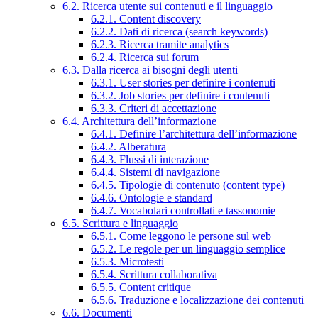
6.2. Ricerca utente sui contenuti e il linguaggio
6.2.1. Content discovery
6.2.2. Dati di ricerca (search keywords)
6.2.3. Ricerca tramite analytics
6.2.4. Ricerca sui forum
6.3. Dalla ricerca ai bisogni degli utenti
6.3.1. User stories per definire i contenuti
6.3.2. Job stories per definire i contenuti
6.3.3. Criteri di accettazione
6.4. Architettura dell’informazione
6.4.1. Definire l’architettura dell’informazione
6.4.2. Alberatura
6.4.3. Flussi di interazione
6.4.4. Sistemi di navigazione
6.4.5. Tipologie di contenuto (content type)
6.4.6. Ontologie e standard
6.4.7. Vocabolari controllati e tassonomie
6.5. Scrittura e linguaggio
6.5.1. Come leggono le persone sul web
6.5.2. Le regole per un linguaggio semplice
6.5.3. Microtesti
6.5.4. Scrittura collaborativa
6.5.5. Content critique
6.5.6. Traduzione e localizzazione dei contenuti
6.6. Documenti