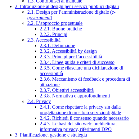
1.3. Contribuisci al manuale
2. Introduzione al design per i servizi pubblici digitali
2.1. Design per l’amministrazione digitale (
e-
government
)
2.2. L’approccio progettuale
2.2.1. Buone pratiche
2.2.2. Principi
2.3. Accessibilità
2.3.1. Definizione
2.3.2. Accessibilità by design
2.3.3. Principi per l’accessibilità
2.3.4. Linee guida e criteri di successo
2.3.5. Come rilasciare una dichiarazione di
accessibilità
2.3.6. Meccanismo di feedback e procedura di
attuazione
2.3.7. Obiettivi accessibilità
2.3.8. Normativa e approfondimenti
2.4. Privacy
2.4.1. Come rispettare la privacy sin dalla
progettazione di un sito o servizio digitale
2.4.2. Richiedi il consenso quando necessario
2.4.3. Le basi del sito web: architettura,
informativa privacy, riferimenti DPO
3. Pianificazione, gestione e strategia