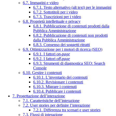
6.7. Immagini e video
6.7.1. Testo alternativo (alt text) per le immagini
6.7.2. Sottotitoli per i video
6.7.3. Trascrizioni per i video
6.8. Proprietà intellettuale e privacy
6.8.1. Pubblicazione di contenuti prodotti dalla
Pubblica Amministrazione
6.8.2. Pubblicazione di contenuti non prodotti
dalla Pubblica Amministrazione
6.8.3. Consenso dei soggetti ritratti
6.9. Ottimizzazione per i motori di ricerca (SEO)
6.9.1. I fattori
on-page
6.9.2. I fattori
off-page
6.9.3. Strumenti di diagnostica SEO: Search
Console
6.10. Gestire i contenuti
6.10.1. L’inventario dei contenuti
6.10.2. Revisionare i contenuti
6.10.3. Migrare i contenuti
6.10.4. Pubblicare i contenuti
7. Progettazione dell’interazione
7.1. Caratteristiche dell’interazione
7.2. User stories per definire l’interazione
7.2.1. Differenza tra scenari e user stories
7.3. Flussi di interazione