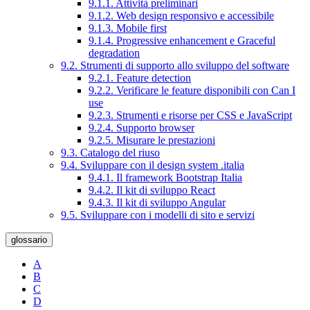
9.1.1. Attività preliminari
9.1.2. Web design responsivo e accessibile
9.1.3. Mobile first
9.1.4. Progressive enhancement e Graceful
degradation
9.2. Strumenti di supporto allo sviluppo del software
9.2.1. Feature detection
9.2.2. Verificare le feature disponibili con Can I
use
9.2.3. Strumenti e risorse per CSS e JavaScript
9.2.4. Supporto browser
9.2.5. Misurare le prestazioni
9.3. Catalogo del riuso
9.4. Sviluppare con il design system .italia
9.4.1. Il framework Bootstrap Italia
9.4.2. Il kit di sviluppo React
9.4.3. Il kit di sviluppo Angular
9.5. Sviluppare con i modelli di sito e servizi
glossario
A
B
C
D