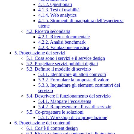
4.1.2. Questionari
4.1.3. Test di usabilità
4.1.4. Web analytics
4.1.5. Strumenti di mappatura dell’esperienza
utente
4.2. Ricerca secondaria
4.2.1. Ricerca documentale
4.2.2. Analisi benchmark
4.2.3. Valutazione euristica
5. Progettazione dei servizi
5.1. Cosa sono i servizi e il service design
5.2. Progettare servizi pubblici digitali
5.3. Definire il modello di servizio
5.3.1. Identificare gli attori coinvolti
5.3.2. Formulare la proposta di valore
5.3.3. Inquadrare gli elementi costitutivi del
servizio
5.4. Descrivere il funzionamento del servizio
5.4.1. Mappare l’ecosistema
5.4.2. Rappresentare i flussi di servizio
5.5. Co-progettare le soluzioni
5.5.1. Workshop di co-progettazione
6. Progettazione dei contenuti
6.1. Cos’è il content design
6.2. Ricerca utente sui contenuti e il linguaggio