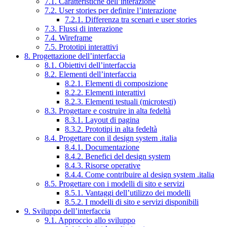
7.1. Caratteristiche dell’interazione
7.2. User stories per definire l’interazione
7.2.1. Differenza tra scenari e user stories
7.3. Flussi di interazione
7.4. Wireframe
7.5. Prototipi interattivi
8. Progettazione dell’interfaccia
8.1. Obiettivi dell’interfaccia
8.2. Elementi dell’interfaccia
8.2.1. Elementi di composizione
8.2.2. Elementi interattivi
8.2.3. Elementi testuali (microtesti)
8.3. Progettare e costruire in alta fedeltà
8.3.1. Layout di pagina
8.3.2. Prototipi in alta fedeltà
8.4. Progettare con il design system .italia
8.4.1. Documentazione
8.4.2. Benefici del design system
8.4.3. Risorse operative
8.4.4. Come contribuire al design system .italia
8.5. Progettare con i modelli di sito e servizi
8.5.1. Vantaggi dell’utilizzo dei modelli
8.5.2. I modelli di sito e servizi disponibili
9. Sviluppo dell’interfaccia
9.1. Approccio allo sviluppo