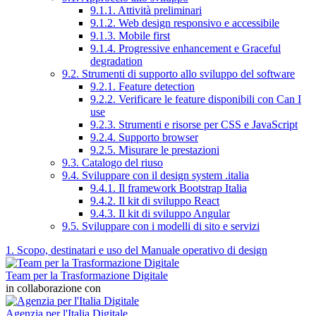
9.1.1. Attività preliminari
9.1.2. Web design responsivo e accessibile
9.1.3. Mobile first
9.1.4. Progressive enhancement e Graceful
degradation
9.2. Strumenti di supporto allo sviluppo del software
9.2.1. Feature detection
9.2.2. Verificare le feature disponibili con Can I
use
9.2.3. Strumenti e risorse per CSS e JavaScript
9.2.4. Supporto browser
9.2.5. Misurare le prestazioni
9.3. Catalogo del riuso
9.4. Sviluppare con il design system .italia
9.4.1. Il framework Bootstrap Italia
9.4.2. Il kit di sviluppo React
9.4.3. Il kit di sviluppo Angular
9.5. Sviluppare con i modelli di sito e servizi
1. Scopo, destinatari e uso del Manuale operativo di design
Team per la Trasformazione Digitale
in collaborazione con
Agenzia per l'Italia Digitale