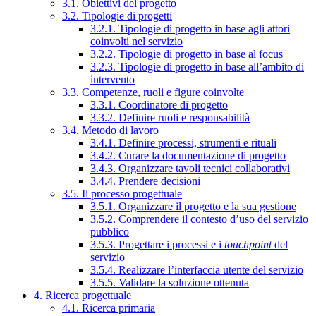
3.1. Obiettivi del progetto
3.2. Tipologie di progetti
3.2.1. Tipologie di progetto in base agli attori
coinvolti nel servizio
3.2.2. Tipologie di progetto in base al focus
3.2.3. Tipologie di progetto in base all’ambito di
intervento
3.3. Competenze, ruoli e figure coinvolte
3.3.1. Coordinatore di progetto
3.3.2. Definire ruoli e responsabilità
3.4. Metodo di lavoro
3.4.1. Definire processi, strumenti e rituali
3.4.2. Curare la documentazione di progetto
3.4.3. Organizzare tavoli tecnici collaborativi
3.4.4. Prendere decisioni
3.5. Il processo progettuale
3.5.1. Organizzare il progetto e la sua gestione
3.5.2. Comprendere il contesto d’uso del servizio
pubblico
3.5.3. Progettare i processi e i
touchpoint
del
servizio
3.5.4. Realizzare l’interfaccia utente del servizio
3.5.5. Validare la soluzione ottenuta
4. Ricerca progettuale
4.1. Ricerca primaria