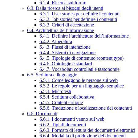
6.2.4. Ricerca sui forum
6.3. Dalla ricerca ai bisogni degli utenti
6.3.1. User stories per definire i contenuti
6.3.2. Job stories per definire i contenuti
6.3.3. Criteri di accettazione
6.4. Architettura dell’informazione
6.4.1. Definire l’architettura dell’informazione
6.4.2. Alberatura
6.4.3. Flussi di interazione
6.4.4. Sistemi di navigazione
6.4.5. Tipologie di contenuto (content type)
6.4.6. Ontologie e standard
6.4.7. Vocabolari controllati e tassonomie
6.5. Scrittura e linguaggio
6.5.1. Come leggono le persone sul web
6.5.2. Le regole per un linguaggio semplice
6.5.3. Microtesti
6.5.4. Scrittura collaborativa
6.5.5. Content critique
6.5.6. Traduzione e localizzazione dei contenuti
6.6. Documenti
6.6.1. I documenti vanno sul web
6.6.2. Tipi di documenti
6.6.3. Formato di lettura dei documenti elettronici
6.6.4. Modalità di produzione dei documenti