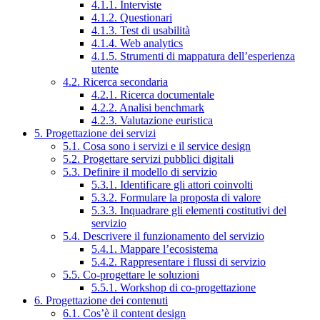
4.1.1. Interviste
4.1.2. Questionari
4.1.3. Test di usabilità
4.1.4. Web analytics
4.1.5. Strumenti di mappatura dell’esperienza
utente
4.2. Ricerca secondaria
4.2.1. Ricerca documentale
4.2.2. Analisi benchmark
4.2.3. Valutazione euristica
5. Progettazione dei servizi
5.1. Cosa sono i servizi e il service design
5.2. Progettare servizi pubblici digitali
5.3. Definire il modello di servizio
5.3.1. Identificare gli attori coinvolti
5.3.2. Formulare la proposta di valore
5.3.3. Inquadrare gli elementi costitutivi del
servizio
5.4. Descrivere il funzionamento del servizio
5.4.1. Mappare l’ecosistema
5.4.2. Rappresentare i flussi di servizio
5.5. Co-progettare le soluzioni
5.5.1. Workshop di co-progettazione
6. Progettazione dei contenuti
6.1. Cos’è il content design