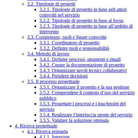
3.2. Tipologie di progetti
3.2.1. Tipologie di progetto in base agli attori
coinvolti nel servizio
3.2.2. Tipologie di progetto in base al focus
3.2.3. Tipologie di progetto in base all’ambito di
intervento
3.3. Competenze, ruoli e figure coinvolte
3.3.1. Coordinatore di progetto
3.3.2. Definire ruoli e responsabilità
3.4. Metodo di lavoro
3.4.1. Definire processi, strumenti e rituali
3.4.2. Curare la documentazione di progetto
3.4.3. Organizzare tavoli tecnici collaborativi
3.4.4. Prendere decisioni
3.5. Il processo progettuale
3.5.1. Organizzare il progetto e la sua gestione
3.5.2. Comprendere il contesto d’uso del servizio
pubblico
3.5.3. Progettare i processi e i
touchpoint
del
servizio
3.5.4. Realizzare l’interfaccia utente del servizio
3.5.5. Validare la soluzione ottenuta
4. Ricerca progettuale
4.1. Ricerca primaria
4.1.1. Interviste