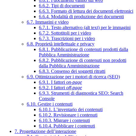
6.6.1. I documenti vanno sul web
6.6.2. Tipi di documenti
6.6.3. Formato di lettura dei documenti elettronici
6.6.4. Modalità di produzione dei documenti
6.7. Immagini e video
6.7.1. Testo alternativo (alt text) per le immagini
6.7.2. Sottotitoli per i video
6.7.3. Trascrizioni per i video
6.8. Proprietà intellettuale e privacy
6.8.1. Pubblicazione di contenuti prodotti dalla
Pubblica Amministrazione
6.8.2. Pubblicazione di contenuti non prodotti
dalla Pubblica Amministrazione
6.8.3. Consenso dei soggetti ritratti
6.9. Ottimizzazione per i motori di ricerca (SEO)
6.9.1. I fattori
on-page
6.9.2. I fattori
off-page
6.9.3. Strumenti di diagnostica SEO: Search
Console
6.10. Gestire i contenuti
6.10.1. L’inventario dei contenuti
6.10.2. Revisionare i contenuti
6.10.3. Migrare i contenuti
6.10.4. Pubblicare i contenuti
7. Progettazione dell’interazione