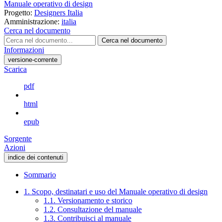
Manuale operativo di design
Progetto:
Designers Italia
Amministrazione:
italia
Cerca nel documento
Cerca nel documento
Informazioni
versione-corrente
Scarica
pdf
html
epub
Sorgente
Azioni
indice dei contenuti
Sommario
1. Scopo, destinatari e uso del Manuale operativo di design
1.1. Versionamento e storico
1.2. Consultazione del manuale
1.3. Contribuisci al manuale