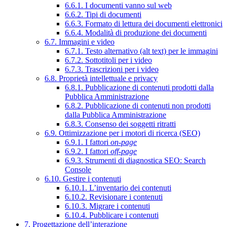
6.6.1. I documenti vanno sul web
6.6.2. Tipi di documenti
6.6.3. Formato di lettura dei documenti elettronici
6.6.4. Modalità di produzione dei documenti
6.7. Immagini e video
6.7.1. Testo alternativo (alt text) per le immagini
6.7.2. Sottotitoli per i video
6.7.3. Trascrizioni per i video
6.8. Proprietà intellettuale e privacy
6.8.1. Pubblicazione di contenuti prodotti dalla
Pubblica Amministrazione
6.8.2. Pubblicazione di contenuti non prodotti
dalla Pubblica Amministrazione
6.8.3. Consenso dei soggetti ritratti
6.9. Ottimizzazione per i motori di ricerca (SEO)
6.9.1. I fattori
on-page
6.9.2. I fattori
off-page
6.9.3. Strumenti di diagnostica SEO: Search
Console
6.10. Gestire i contenuti
6.10.1. L’inventario dei contenuti
6.10.2. Revisionare i contenuti
6.10.3. Migrare i contenuti
6.10.4. Pubblicare i contenuti
7. Progettazione dell’interazione