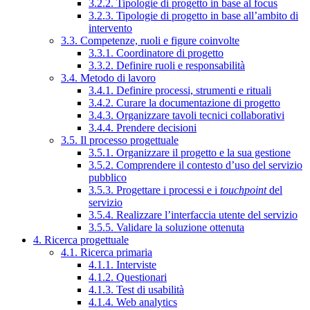
3.2.2. Tipologie di progetto in base al focus
3.2.3. Tipologie di progetto in base all’ambito di
intervento
3.3. Competenze, ruoli e figure coinvolte
3.3.1. Coordinatore di progetto
3.3.2. Definire ruoli e responsabilità
3.4. Metodo di lavoro
3.4.1. Definire processi, strumenti e rituali
3.4.2. Curare la documentazione di progetto
3.4.3. Organizzare tavoli tecnici collaborativi
3.4.4. Prendere decisioni
3.5. Il processo progettuale
3.5.1. Organizzare il progetto e la sua gestione
3.5.2. Comprendere il contesto d’uso del servizio
pubblico
3.5.3. Progettare i processi e i
touchpoint
del
servizio
3.5.4. Realizzare l’interfaccia utente del servizio
3.5.5. Validare la soluzione ottenuta
4. Ricerca progettuale
4.1. Ricerca primaria
4.1.1. Interviste
4.1.2. Questionari
4.1.3. Test di usabilità
4.1.4. Web analytics