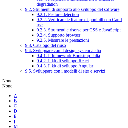
degradation
9.2. Strumenti di supporto allo sviluppo del software
9.2.1. Feature detection
9.2.2. Verificare le feature disponibili con Can I
use
9.2.3. Strumenti e risorse per CSS e JavaScript
9.2.4. Supporto browser
9.2.5. Misurare le prestazioni
9.3. Catalogo del riuso
9.4. Sviluppare con il design system .italia
9.4.1. Il framework Bootstrap Italia
9.4.2. Il kit di sviluppo React
9.4.3. Il kit di sviluppo Angular
9.5. Sviluppare con i modelli di sito e servizi
None
None
A
B
C
D
E
I
M