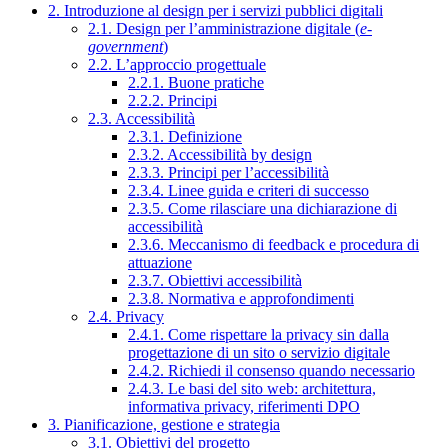
2. Introduzione al design per i servizi pubblici digitali
2.1. Design per l’amministrazione digitale (
e-
government
)
2.2. L’approccio progettuale
2.2.1. Buone pratiche
2.2.2. Principi
2.3. Accessibilità
2.3.1. Definizione
2.3.2. Accessibilità by design
2.3.3. Principi per l’accessibilità
2.3.4. Linee guida e criteri di successo
2.3.5. Come rilasciare una dichiarazione di
accessibilità
2.3.6. Meccanismo di feedback e procedura di
attuazione
2.3.7. Obiettivi accessibilità
2.3.8. Normativa e approfondimenti
2.4. Privacy
2.4.1. Come rispettare la privacy sin dalla
progettazione di un sito o servizio digitale
2.4.2. Richiedi il consenso quando necessario
2.4.3. Le basi del sito web: architettura,
informativa privacy, riferimenti DPO
3. Pianificazione, gestione e strategia
3.1. Obiettivi del progetto