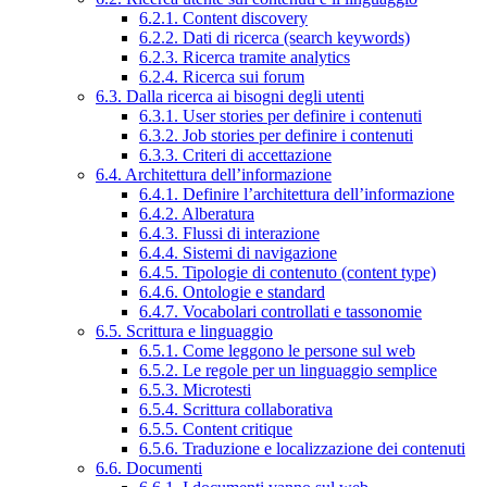
6.2.1. Content discovery
6.2.2. Dati di ricerca (search keywords)
6.2.3. Ricerca tramite analytics
6.2.4. Ricerca sui forum
6.3. Dalla ricerca ai bisogni degli utenti
6.3.1. User stories per definire i contenuti
6.3.2. Job stories per definire i contenuti
6.3.3. Criteri di accettazione
6.4. Architettura dell’informazione
6.4.1. Definire l’architettura dell’informazione
6.4.2. Alberatura
6.4.3. Flussi di interazione
6.4.4. Sistemi di navigazione
6.4.5. Tipologie di contenuto (content type)
6.4.6. Ontologie e standard
6.4.7. Vocabolari controllati e tassonomie
6.5. Scrittura e linguaggio
6.5.1. Come leggono le persone sul web
6.5.2. Le regole per un linguaggio semplice
6.5.3. Microtesti
6.5.4. Scrittura collaborativa
6.5.5. Content critique
6.5.6. Traduzione e localizzazione dei contenuti
6.6. Documenti