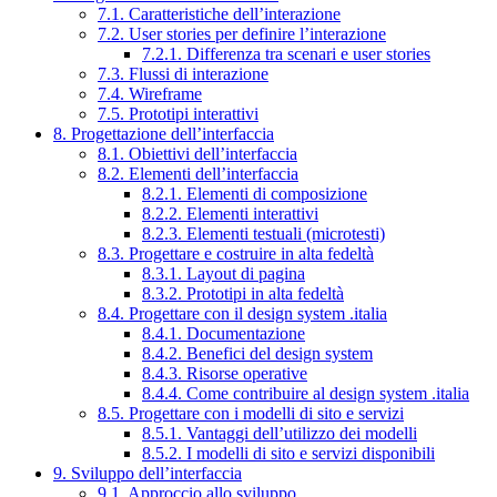
7.1. Caratteristiche dell’interazione
7.2. User stories per definire l’interazione
7.2.1. Differenza tra scenari e user stories
7.3. Flussi di interazione
7.4. Wireframe
7.5. Prototipi interattivi
8. Progettazione dell’interfaccia
8.1. Obiettivi dell’interfaccia
8.2. Elementi dell’interfaccia
8.2.1. Elementi di composizione
8.2.2. Elementi interattivi
8.2.3. Elementi testuali (microtesti)
8.3. Progettare e costruire in alta fedeltà
8.3.1. Layout di pagina
8.3.2. Prototipi in alta fedeltà
8.4. Progettare con il design system .italia
8.4.1. Documentazione
8.4.2. Benefici del design system
8.4.3. Risorse operative
8.4.4. Come contribuire al design system .italia
8.5. Progettare con i modelli di sito e servizi
8.5.1. Vantaggi dell’utilizzo dei modelli
8.5.2. I modelli di sito e servizi disponibili
9. Sviluppo dell’interfaccia
9.1. Approccio allo sviluppo