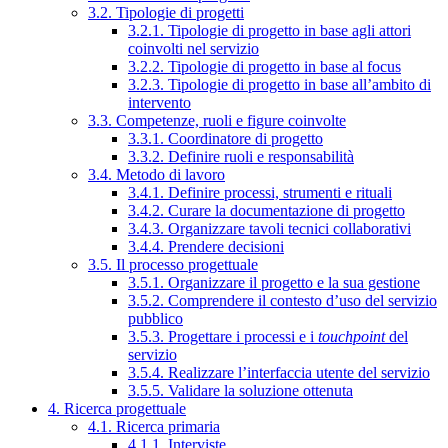
3.2. Tipologie di progetti
3.2.1. Tipologie di progetto in base agli attori
coinvolti nel servizio
3.2.2. Tipologie di progetto in base al focus
3.2.3. Tipologie di progetto in base all’ambito di
intervento
3.3. Competenze, ruoli e figure coinvolte
3.3.1. Coordinatore di progetto
3.3.2. Definire ruoli e responsabilità
3.4. Metodo di lavoro
3.4.1. Definire processi, strumenti e rituali
3.4.2. Curare la documentazione di progetto
3.4.3. Organizzare tavoli tecnici collaborativi
3.4.4. Prendere decisioni
3.5. Il processo progettuale
3.5.1. Organizzare il progetto e la sua gestione
3.5.2. Comprendere il contesto d’uso del servizio
pubblico
3.5.3. Progettare i processi e i
touchpoint
del
servizio
3.5.4. Realizzare l’interfaccia utente del servizio
3.5.5. Validare la soluzione ottenuta
4. Ricerca progettuale
4.1. Ricerca primaria
4.1.1. Interviste