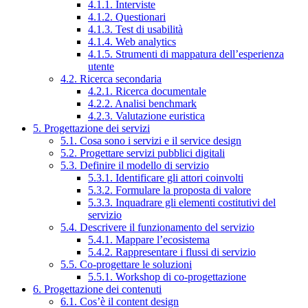
4.1.1. Interviste
4.1.2. Questionari
4.1.3. Test di usabilità
4.1.4. Web analytics
4.1.5. Strumenti di mappatura dell’esperienza
utente
4.2. Ricerca secondaria
4.2.1. Ricerca documentale
4.2.2. Analisi benchmark
4.2.3. Valutazione euristica
5. Progettazione dei servizi
5.1. Cosa sono i servizi e il service design
5.2. Progettare servizi pubblici digitali
5.3. Definire il modello di servizio
5.3.1. Identificare gli attori coinvolti
5.3.2. Formulare la proposta di valore
5.3.3. Inquadrare gli elementi costitutivi del
servizio
5.4. Descrivere il funzionamento del servizio
5.4.1. Mappare l’ecosistema
5.4.2. Rappresentare i flussi di servizio
5.5. Co-progettare le soluzioni
5.5.1. Workshop di co-progettazione
6. Progettazione dei contenuti
6.1. Cos’è il content design