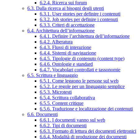
6.2.4. Ricerca sui forum
6.3. Dalla ricerca ai bisogni degli utenti
6.3.1. User stories per definire i contenuti
6.3.2. Job stories per definire i contenuti
6.3.3. Criteri di accettazione
6.4. Architettura dell’informazione
6.4.1. Definire l’architettura dell’informazione
6.4.2. Alberatura
6.4.3. Flussi di interazione
6.4.4. Sistemi di navigazione
6.4.5. Tipologie di contenuto (content type)
6.4.6. Ontologie e standard
6.4.7. Vocabolari controllati e tassonomie
6.5. Scrittura e linguaggio
6.5.1. Come leggono le persone sul web
6.5.2. Le regole per un linguaggio semplice
6.5.3. Microtesti
6.5.4. Scrittura collaborativa
6.5.5. Content critique
6.5.6. Traduzione e localizzazione dei contenuti
6.6. Documenti
6.6.1. I documenti vanno sul web
6.6.2. Tipi di documenti
6.6.3. Formato di lettura dei documenti elettronici
6.6.4. Modalità di produzione dei documenti