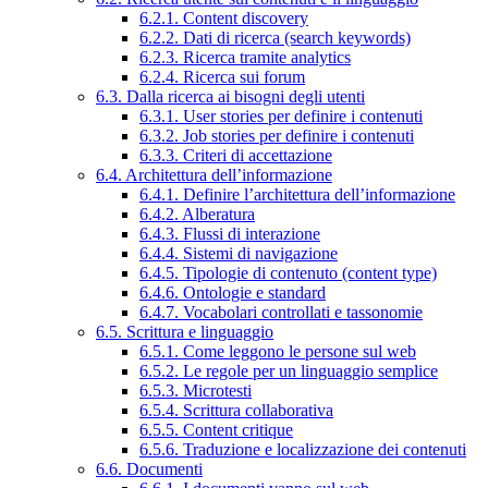
6.2.1. Content discovery
6.2.2. Dati di ricerca (search keywords)
6.2.3. Ricerca tramite analytics
6.2.4. Ricerca sui forum
6.3. Dalla ricerca ai bisogni degli utenti
6.3.1. User stories per definire i contenuti
6.3.2. Job stories per definire i contenuti
6.3.3. Criteri di accettazione
6.4. Architettura dell’informazione
6.4.1. Definire l’architettura dell’informazione
6.4.2. Alberatura
6.4.3. Flussi di interazione
6.4.4. Sistemi di navigazione
6.4.5. Tipologie di contenuto (content type)
6.4.6. Ontologie e standard
6.4.7. Vocabolari controllati e tassonomie
6.5. Scrittura e linguaggio
6.5.1. Come leggono le persone sul web
6.5.2. Le regole per un linguaggio semplice
6.5.3. Microtesti
6.5.4. Scrittura collaborativa
6.5.5. Content critique
6.5.6. Traduzione e localizzazione dei contenuti
6.6. Documenti