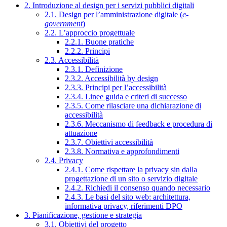
2. Introduzione al design per i servizi pubblici digitali
2.1. Design per l’amministrazione digitale (
e-
government
)
2.2. L’approccio progettuale
2.2.1. Buone pratiche
2.2.2. Principi
2.3. Accessibilità
2.3.1. Definizione
2.3.2. Accessibilità by design
2.3.3. Principi per l’accessibilità
2.3.4. Linee guida e criteri di successo
2.3.5. Come rilasciare una dichiarazione di
accessibilità
2.3.6. Meccanismo di feedback e procedura di
attuazione
2.3.7. Obiettivi accessibilità
2.3.8. Normativa e approfondimenti
2.4. Privacy
2.4.1. Come rispettare la privacy sin dalla
progettazione di un sito o servizio digitale
2.4.2. Richiedi il consenso quando necessario
2.4.3. Le basi del sito web: architettura,
informativa privacy, riferimenti DPO
3. Pianificazione, gestione e strategia
3.1. Obiettivi del progetto