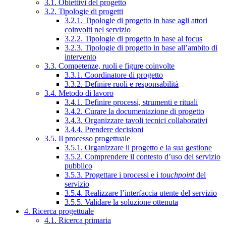
3.1. Obiettivi del progetto
3.2. Tipologie di progetti
3.2.1. Tipologie di progetto in base agli attori
coinvolti nel servizio
3.2.2. Tipologie di progetto in base al focus
3.2.3. Tipologie di progetto in base all’ambito di
intervento
3.3. Competenze, ruoli e figure coinvolte
3.3.1. Coordinatore di progetto
3.3.2. Definire ruoli e responsabilità
3.4. Metodo di lavoro
3.4.1. Definire processi, strumenti e rituali
3.4.2. Curare la documentazione di progetto
3.4.3. Organizzare tavoli tecnici collaborativi
3.4.4. Prendere decisioni
3.5. Il processo progettuale
3.5.1. Organizzare il progetto e la sua gestione
3.5.2. Comprendere il contesto d’uso del servizio
pubblico
3.5.3. Progettare i processi e i
touchpoint
del
servizio
3.5.4. Realizzare l’interfaccia utente del servizio
3.5.5. Validare la soluzione ottenuta
4. Ricerca progettuale
4.1. Ricerca primaria