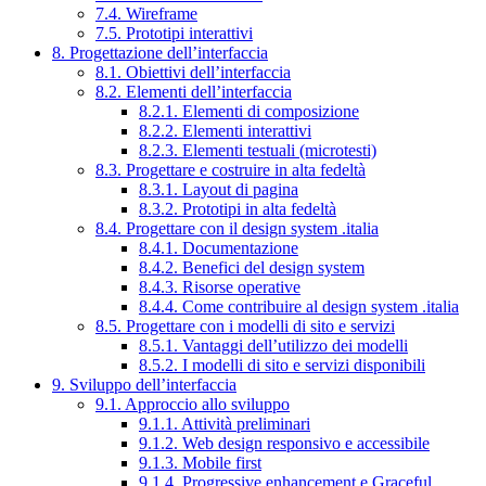
7.4. Wireframe
7.5. Prototipi interattivi
8. Progettazione dell’interfaccia
8.1. Obiettivi dell’interfaccia
8.2. Elementi dell’interfaccia
8.2.1. Elementi di composizione
8.2.2. Elementi interattivi
8.2.3. Elementi testuali (microtesti)
8.3. Progettare e costruire in alta fedeltà
8.3.1. Layout di pagina
8.3.2. Prototipi in alta fedeltà
8.4. Progettare con il design system .italia
8.4.1. Documentazione
8.4.2. Benefici del design system
8.4.3. Risorse operative
8.4.4. Come contribuire al design system .italia
8.5. Progettare con i modelli di sito e servizi
8.5.1. Vantaggi dell’utilizzo dei modelli
8.5.2. I modelli di sito e servizi disponibili
9. Sviluppo dell’interfaccia
9.1. Approccio allo sviluppo
9.1.1. Attività preliminari
9.1.2. Web design responsivo e accessibile
9.1.3. Mobile first
9.1.4. Progressive enhancement e Graceful