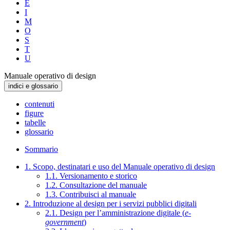
E
I
M
O
S
T
U
Manuale operativo di design
indici e glossario
contenuti
figure
tabelle
glossario
Sommario
1. Scopo, destinatari e uso del Manuale operativo di design
1.1. Versionamento e storico
1.2. Consultazione del manuale
1.3. Contribuisci al manuale
2. Introduzione al design per i servizi pubblici digitali
2.1. Design per l’amministrazione digitale (
e-
government
)