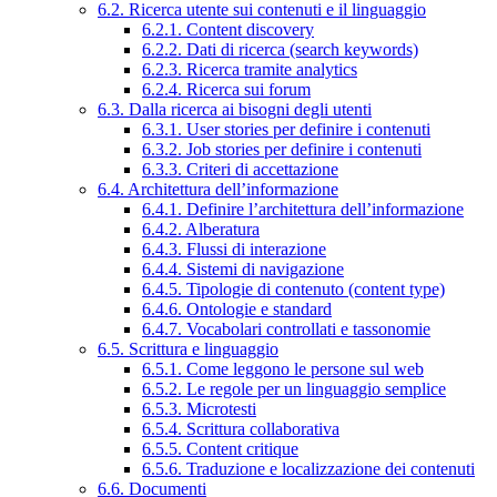
6.2. Ricerca utente sui contenuti e il linguaggio
6.2.1. Content discovery
6.2.2. Dati di ricerca (search keywords)
6.2.3. Ricerca tramite analytics
6.2.4. Ricerca sui forum
6.3. Dalla ricerca ai bisogni degli utenti
6.3.1. User stories per definire i contenuti
6.3.2. Job stories per definire i contenuti
6.3.3. Criteri di accettazione
6.4. Architettura dell’informazione
6.4.1. Definire l’architettura dell’informazione
6.4.2. Alberatura
6.4.3. Flussi di interazione
6.4.4. Sistemi di navigazione
6.4.5. Tipologie di contenuto (content type)
6.4.6. Ontologie e standard
6.4.7. Vocabolari controllati e tassonomie
6.5. Scrittura e linguaggio
6.5.1. Come leggono le persone sul web
6.5.2. Le regole per un linguaggio semplice
6.5.3. Microtesti
6.5.4. Scrittura collaborativa
6.5.5. Content critique
6.5.6. Traduzione e localizzazione dei contenuti
6.6. Documenti