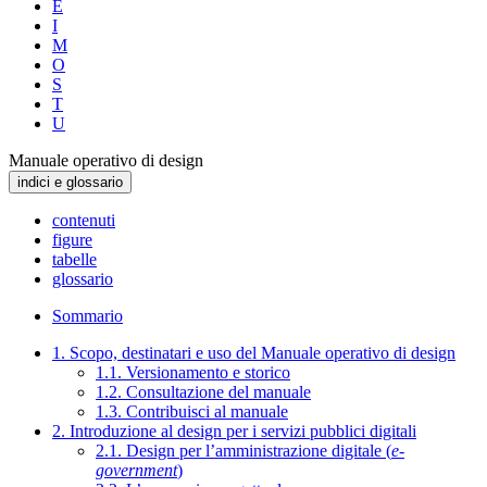
E
I
M
O
S
T
U
Manuale operativo di design
indici e glossario
contenuti
figure
tabelle
glossario
Sommario
1. Scopo, destinatari e uso del Manuale operativo di design
1.1. Versionamento e storico
1.2. Consultazione del manuale
1.3. Contribuisci al manuale
2. Introduzione al design per i servizi pubblici digitali
2.1. Design per l’amministrazione digitale (
e-
government
)