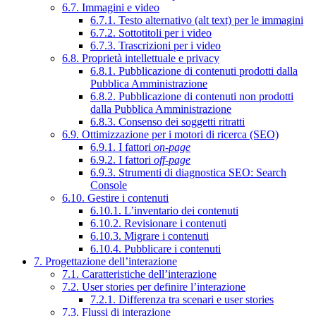
6.7. Immagini e video
6.7.1. Testo alternativo (alt text) per le immagini
6.7.2. Sottotitoli per i video
6.7.3. Trascrizioni per i video
6.8. Proprietà intellettuale e privacy
6.8.1. Pubblicazione di contenuti prodotti dalla
Pubblica Amministrazione
6.8.2. Pubblicazione di contenuti non prodotti
dalla Pubblica Amministrazione
6.8.3. Consenso dei soggetti ritratti
6.9. Ottimizzazione per i motori di ricerca (SEO)
6.9.1. I fattori
on-page
6.9.2. I fattori
off-page
6.9.3. Strumenti di diagnostica SEO: Search
Console
6.10. Gestire i contenuti
6.10.1. L’inventario dei contenuti
6.10.2. Revisionare i contenuti
6.10.3. Migrare i contenuti
6.10.4. Pubblicare i contenuti
7. Progettazione dell’interazione
7.1. Caratteristiche dell’interazione
7.2. User stories per definire l’interazione
7.2.1. Differenza tra scenari e user stories
7.3. Flussi di interazione