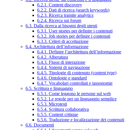
6.2.1. Content discovery
6.2.2. Dati di ricerca (search keywords)
6.2.3. Ricerca tramite analytics
6.2.4. Ricerca sui forum
6.3. Dalla ricerca ai bisogni degli utenti
6.3.1. User stories per definire i contenuti
6.3.2. Job stories per definire i contenuti
6.3.3. Criteri di accettazione
6.4. Architettura dell’informazione
6.4.1. Definire l’architettura dell’informazione
6.4.2. Alberatura
6.4.3. Flussi di interazione
6.4.4. Sistemi di navigazione
6.4.5. Tipologie di contenuto (content type)
6.4.6. Ontologie e standard
6.4.7. Vocabolari controllati e tassonomie
6.5. Scrittura e linguaggio
6.5.1. Come leggono le persone sul web
6.5.2. Le regole per un linguaggio semplice
6.5.3. Microtesti
6.5.4. Scrittura collaborativa
6.5.5. Content critique
6.5.6. Traduzione e localizzazione dei contenuti
6.6. Documenti