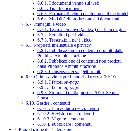
6.6.1. I documenti vanno sul web
6.6.2. Tipi di documenti
6.6.3. Formato di lettura dei documenti elettronici
6.6.4. Modalità di produzione dei documenti
6.7. Immagini e video
6.7.1. Testo alternativo (alt text) per le immagini
6.7.2. Sottotitoli per i video
6.7.3. Trascrizioni per i video
6.8. Proprietà intellettuale e privacy
6.8.1. Pubblicazione di contenuti prodotti dalla
Pubblica Amministrazione
6.8.2. Pubblicazione di contenuti non prodotti
dalla Pubblica Amministrazione
6.8.3. Consenso dei soggetti ritratti
6.9. Ottimizzazione per i motori di ricerca (SEO)
6.9.1. I fattori
on-page
6.9.2. I fattori
off-page
6.9.3. Strumenti di diagnostica SEO: Search
Console
6.10. Gestire i contenuti
6.10.1. L’inventario dei contenuti
6.10.2. Revisionare i contenuti
6.10.3. Migrare i contenuti
6.10.4. Pubblicare i contenuti
7. Progettazione dell’interazione