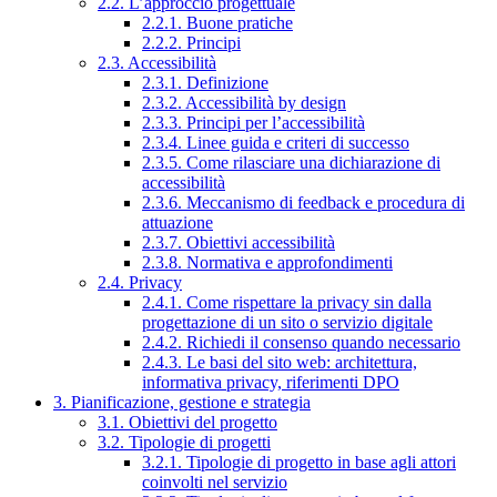
2.2. L’approccio progettuale
2.2.1. Buone pratiche
2.2.2. Principi
2.3. Accessibilità
2.3.1. Definizione
2.3.2. Accessibilità by design
2.3.3. Principi per l’accessibilità
2.3.4. Linee guida e criteri di successo
2.3.5. Come rilasciare una dichiarazione di
accessibilità
2.3.6. Meccanismo di feedback e procedura di
attuazione
2.3.7. Obiettivi accessibilità
2.3.8. Normativa e approfondimenti
2.4. Privacy
2.4.1. Come rispettare la privacy sin dalla
progettazione di un sito o servizio digitale
2.4.2. Richiedi il consenso quando necessario
2.4.3. Le basi del sito web: architettura,
informativa privacy, riferimenti DPO
3. Pianificazione, gestione e strategia
3.1. Obiettivi del progetto
3.2. Tipologie di progetti
3.2.1. Tipologie di progetto in base agli attori
coinvolti nel servizio