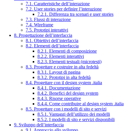
7.1. Caratteristiche dell’interazione
7.2. User stories per definire l’interazione
7.2.1. Differenza tra scenari e user stories
7.3. Flussi di interazione
7.4. Wireframe
7.5. Prototipi interattivi
8. Progettazione dell’interfaccia
8.1. Obiettivi dell’interfaccia
8.2. Elementi dell’interfaccia
8.2.1. Elementi di composizione
8.2.2. Elementi interattivi
8.2.3. Elementi testuali (microtesti)
8.3. Progettare e costruire in alta fedeltà
8.3.1. Layout di pagina
8.3.2. Prototipi in alta fedeltà
8.4. Progettare con il design system .italia
8.4.1. Documentazione
8.4.2. Benefici del design system
8.4.3. Risorse operative
8.4.4. Come contribuire al design system .italia
8.5. Progettare con i modelli di sito e servizi
8.5.1. Vantaggi dell’utilizzo dei modelli
8.5.2. I modelli di sito e servizi disponibili
9. Sviluppo dell’interfaccia
9.1. Approccio allo sviluppo