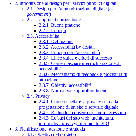
2. Introduzione al design per i servizi pubblici digitali
2.1. Design per l’amministrazione digitale (
e-
government
)
2.2. L’approccio progettuale
2.2.1. Buone pratiche
2.2.2. Principi
2.3. Accessibilità
2.3.1. Definizione
2.3.2. Accessibilità by design
2.3.3. Principi per l’accessibilità
2.3.4. Linee guida e criteri di successo
2.3.5. Come rilasciare una dichiarazione di
accessibilità
2.3.6. Meccanismo di feedback e procedura di
attuazione
2.3.7. Obiettivi accessibilità
2.3.8. Normativa e approfondimenti
2.4. Privacy
2.4.1. Come rispettare la privacy sin dalla
progettazione di un sito o servizio digitale
2.4.2. Richiedi il consenso quando necessario
2.4.3. Le basi del sito web: architettura,
informativa privacy, riferimenti DPO
3. Pianificazione, gestione e strategia
3.1. Obiettivi del progetto