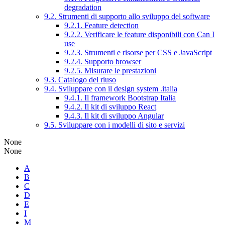
degradation
9.2. Strumenti di supporto allo sviluppo del software
9.2.1. Feature detection
9.2.2. Verificare le feature disponibili con Can I
use
9.2.3. Strumenti e risorse per CSS e JavaScript
9.2.4. Supporto browser
9.2.5. Misurare le prestazioni
9.3. Catalogo del riuso
9.4. Sviluppare con il design system .italia
9.4.1. Il framework Bootstrap Italia
9.4.2. Il kit di sviluppo React
9.4.3. Il kit di sviluppo Angular
9.5. Sviluppare con i modelli di sito e servizi
None
None
A
B
C
D
E
I
M