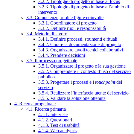
3.2.2. Tipologie di progetto in base al focus
3.2.3. Tipologie di progetto in base all’ambito di
intervento
3.3. Competenze, ruoli e figure coinvolte
3.3.1. Coordinatore di progetto
3.3.2. Definire ruoli e responsabilità
3.4. Metodo di lavoro
3.4.1. Definire processi, strumenti e rituali
3.4.2. Curare la documentazione di progetto
3.4.3. Organizzare tavoli tecnici collaborativi
3.4.4. Prendere decisioni
3.5. Il processo progettuale
3.5.1. Organizzare il progetto e la sua gestione
3.5.2. Comprendere il contesto d’uso del servizio
pubblico
3.5.3. Progettare i processi e i
touchpoint
del
servizio
3.5.4. Realizzare l’interfaccia utente del servizio
3.5.5. Validare la soluzione ottenuta
4. Ricerca progettuale
4.1. Ricerca primaria
4.1.1. Interviste
4.1.2. Questionari
4.1.3. Test di usabilità
4.1.4. Web analytics