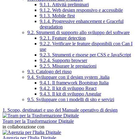
9.1.1. Attività preliminari
9.1.2. Web design responsivo e accessibile
9.1.3. Mobile first
9.1.4. Progressive enhancement e Graceful
degradation
9.2. Strumenti di supporto allo sviluppo del software
9.2.1. Feature detection
9.2.2. Verificare le feature disponibili con Can I
use
9.2.3. Strumenti e risorse per CSS e JavaScript
9.2.4. Supporto browser
9.2.5. Misurare le prestazioni
9.3. Catalogo del riuso
9.4. Sviluppare con il design system .italia
9.4.1. Il framework Bootstrap Italia
9.4.2. Il kit di sviluppo React
9.4.3. Il kit di sviluppo Angular
9.5. Sviluppare con i modelli di sito e servizi
1. Scopo, destinatari e uso del Manuale operativo di design
Team per la Trasformazione Digitale
in collaborazione con
Agenzia per l'Italia Digitale