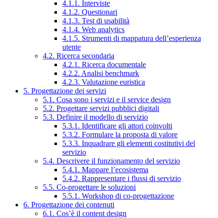
4.1.1. Interviste
4.1.2. Questionari
4.1.3. Test di usabilità
4.1.4. Web analytics
4.1.5. Strumenti di mappatura dell’esperienza
utente
4.2. Ricerca secondaria
4.2.1. Ricerca documentale
4.2.2. Analisi benchmark
4.2.3. Valutazione euristica
5. Progettazione dei servizi
5.1. Cosa sono i servizi e il service design
5.2. Progettare servizi pubblici digitali
5.3. Definire il modello di servizio
5.3.1. Identificare gli attori coinvolti
5.3.2. Formulare la proposta di valore
5.3.3. Inquadrare gli elementi costitutivi del
servizio
5.4. Descrivere il funzionamento del servizio
5.4.1. Mappare l’ecosistema
5.4.2. Rappresentare i flussi di servizio
5.5. Co-progettare le soluzioni
5.5.1. Workshop di co-progettazione
6. Progettazione dei contenuti
6.1. Cos’è il content design