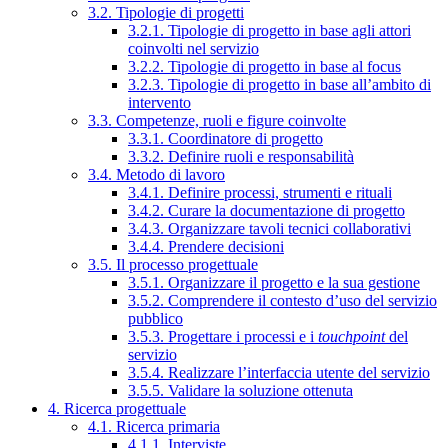
3.2. Tipologie di progetti
3.2.1. Tipologie di progetto in base agli attori
coinvolti nel servizio
3.2.2. Tipologie di progetto in base al focus
3.2.3. Tipologie di progetto in base all’ambito di
intervento
3.3. Competenze, ruoli e figure coinvolte
3.3.1. Coordinatore di progetto
3.3.2. Definire ruoli e responsabilità
3.4. Metodo di lavoro
3.4.1. Definire processi, strumenti e rituali
3.4.2. Curare la documentazione di progetto
3.4.3. Organizzare tavoli tecnici collaborativi
3.4.4. Prendere decisioni
3.5. Il processo progettuale
3.5.1. Organizzare il progetto e la sua gestione
3.5.2. Comprendere il contesto d’uso del servizio
pubblico
3.5.3. Progettare i processi e i
touchpoint
del
servizio
3.5.4. Realizzare l’interfaccia utente del servizio
3.5.5. Validare la soluzione ottenuta
4. Ricerca progettuale
4.1. Ricerca primaria
4.1.1. Interviste