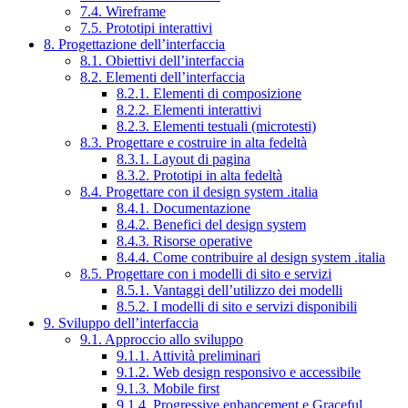
7.4. Wireframe
7.5. Prototipi interattivi
8. Progettazione dell’interfaccia
8.1. Obiettivi dell’interfaccia
8.2. Elementi dell’interfaccia
8.2.1. Elementi di composizione
8.2.2. Elementi interattivi
8.2.3. Elementi testuali (microtesti)
8.3. Progettare e costruire in alta fedeltà
8.3.1. Layout di pagina
8.3.2. Prototipi in alta fedeltà
8.4. Progettare con il design system .italia
8.4.1. Documentazione
8.4.2. Benefici del design system
8.4.3. Risorse operative
8.4.4. Come contribuire al design system .italia
8.5. Progettare con i modelli di sito e servizi
8.5.1. Vantaggi dell’utilizzo dei modelli
8.5.2. I modelli di sito e servizi disponibili
9. Sviluppo dell’interfaccia
9.1. Approccio allo sviluppo
9.1.1. Attività preliminari
9.1.2. Web design responsivo e accessibile
9.1.3. Mobile first
9.1.4. Progressive enhancement e Graceful