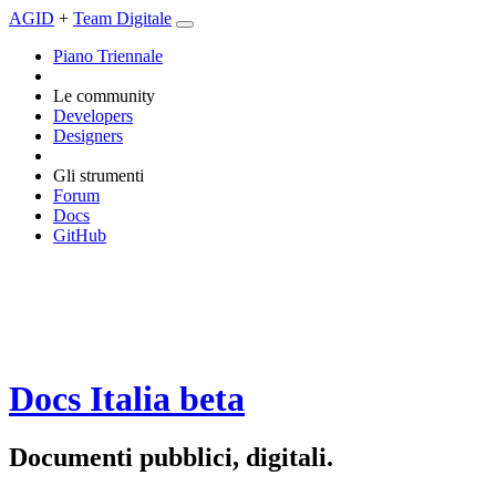
AGID
+
Team Digitale
Piano Triennale
Le community
Developers
Designers
Gli strumenti
Forum
Docs
GitHub
Docs Italia
beta
Documenti pubblici, digitali.