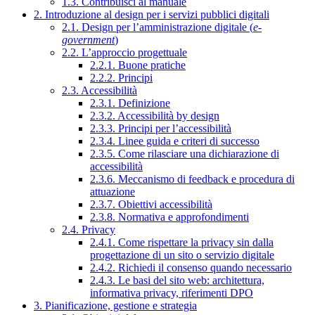
1.3. Contribuisci al manuale
2. Introduzione al design per i servizi pubblici digitali
2.1. Design per l’amministrazione digitale (
e-
government
)
2.2. L’approccio progettuale
2.2.1. Buone pratiche
2.2.2. Principi
2.3. Accessibilità
2.3.1. Definizione
2.3.2. Accessibilità by design
2.3.3. Principi per l’accessibilità
2.3.4. Linee guida e criteri di successo
2.3.5. Come rilasciare una dichiarazione di
accessibilità
2.3.6. Meccanismo di feedback e procedura di
attuazione
2.3.7. Obiettivi accessibilità
2.3.8. Normativa e approfondimenti
2.4. Privacy
2.4.1. Come rispettare la privacy sin dalla
progettazione di un sito o servizio digitale
2.4.2. Richiedi il consenso quando necessario
2.4.3. Le basi del sito web: architettura,
informativa privacy, riferimenti DPO
3. Pianificazione, gestione e strategia