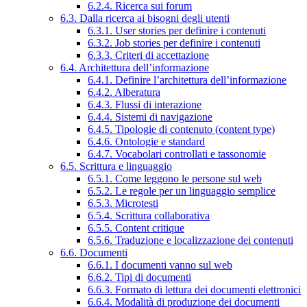
6.2.4. Ricerca sui forum
6.3. Dalla ricerca ai bisogni degli utenti
6.3.1. User stories per definire i contenuti
6.3.2. Job stories per definire i contenuti
6.3.3. Criteri di accettazione
6.4. Architettura dell’informazione
6.4.1. Definire l’architettura dell’informazione
6.4.2. Alberatura
6.4.3. Flussi di interazione
6.4.4. Sistemi di navigazione
6.4.5. Tipologie di contenuto (content type)
6.4.6. Ontologie e standard
6.4.7. Vocabolari controllati e tassonomie
6.5. Scrittura e linguaggio
6.5.1. Come leggono le persone sul web
6.5.2. Le regole per un linguaggio semplice
6.5.3. Microtesti
6.5.4. Scrittura collaborativa
6.5.5. Content critique
6.5.6. Traduzione e localizzazione dei contenuti
6.6. Documenti
6.6.1. I documenti vanno sul web
6.6.2. Tipi di documenti
6.6.3. Formato di lettura dei documenti elettronici
6.6.4. Modalità di produzione dei documenti