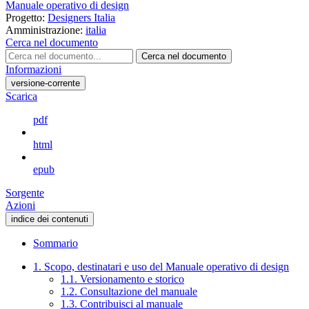
Manuale operativo di design
Progetto:
Designers Italia
Amministrazione:
italia
Cerca nel documento
Cerca nel documento
Informazioni
versione-corrente
Scarica
pdf
html
epub
Sorgente
Azioni
indice dei contenuti
Sommario
1. Scopo, destinatari e uso del Manuale operativo di design
1.1. Versionamento e storico
1.2. Consultazione del manuale
1.3. Contribuisci al manuale