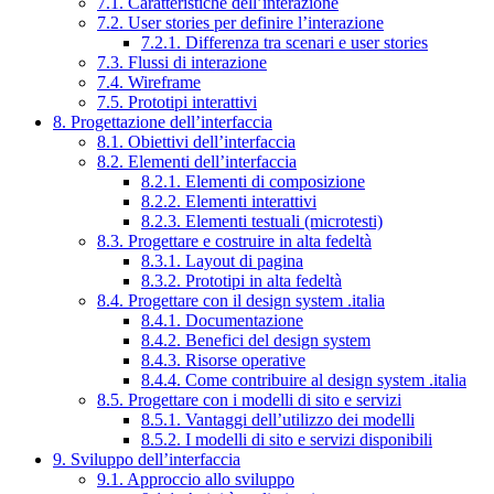
7.1. Caratteristiche dell’interazione
7.2. User stories per definire l’interazione
7.2.1. Differenza tra scenari e user stories
7.3. Flussi di interazione
7.4. Wireframe
7.5. Prototipi interattivi
8. Progettazione dell’interfaccia
8.1. Obiettivi dell’interfaccia
8.2. Elementi dell’interfaccia
8.2.1. Elementi di composizione
8.2.2. Elementi interattivi
8.2.3. Elementi testuali (microtesti)
8.3. Progettare e costruire in alta fedeltà
8.3.1. Layout di pagina
8.3.2. Prototipi in alta fedeltà
8.4. Progettare con il design system .italia
8.4.1. Documentazione
8.4.2. Benefici del design system
8.4.3. Risorse operative
8.4.4. Come contribuire al design system .italia
8.5. Progettare con i modelli di sito e servizi
8.5.1. Vantaggi dell’utilizzo dei modelli
8.5.2. I modelli di sito e servizi disponibili
9. Sviluppo dell’interfaccia
9.1. Approccio allo sviluppo