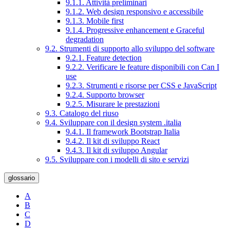
9.1.1. Attività preliminari
9.1.2. Web design responsivo e accessibile
9.1.3. Mobile first
9.1.4. Progressive enhancement e Graceful
degradation
9.2. Strumenti di supporto allo sviluppo del software
9.2.1. Feature detection
9.2.2. Verificare le feature disponibili con Can I
use
9.2.3. Strumenti e risorse per CSS e JavaScript
9.2.4. Supporto browser
9.2.5. Misurare le prestazioni
9.3. Catalogo del riuso
9.4. Sviluppare con il design system .italia
9.4.1. Il framework Bootstrap Italia
9.4.2. Il kit di sviluppo React
9.4.3. Il kit di sviluppo Angular
9.5. Sviluppare con i modelli di sito e servizi
glossario
A
B
C
D