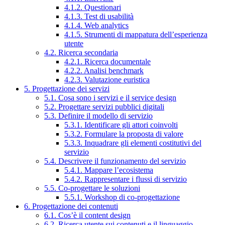
4.1.2. Questionari
4.1.3. Test di usabilità
4.1.4. Web analytics
4.1.5. Strumenti di mappatura dell’esperienza
utente
4.2. Ricerca secondaria
4.2.1. Ricerca documentale
4.2.2. Analisi benchmark
4.2.3. Valutazione euristica
5. Progettazione dei servizi
5.1. Cosa sono i servizi e il service design
5.2. Progettare servizi pubblici digitali
5.3. Definire il modello di servizio
5.3.1. Identificare gli attori coinvolti
5.3.2. Formulare la proposta di valore
5.3.3. Inquadrare gli elementi costitutivi del
servizio
5.4. Descrivere il funzionamento del servizio
5.4.1. Mappare l’ecosistema
5.4.2. Rappresentare i flussi di servizio
5.5. Co-progettare le soluzioni
5.5.1. Workshop di co-progettazione
6. Progettazione dei contenuti
6.1. Cos’è il content design
6.2. Ricerca utente sui contenuti e il linguaggio