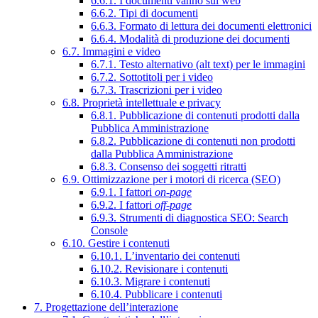
6.6.1. I documenti vanno sul web
6.6.2. Tipi di documenti
6.6.3. Formato di lettura dei documenti elettronici
6.6.4. Modalità di produzione dei documenti
6.7. Immagini e video
6.7.1. Testo alternativo (alt text) per le immagini
6.7.2. Sottotitoli per i video
6.7.3. Trascrizioni per i video
6.8. Proprietà intellettuale e privacy
6.8.1. Pubblicazione di contenuti prodotti dalla
Pubblica Amministrazione
6.8.2. Pubblicazione di contenuti non prodotti
dalla Pubblica Amministrazione
6.8.3. Consenso dei soggetti ritratti
6.9. Ottimizzazione per i motori di ricerca (SEO)
6.9.1. I fattori
on-page
6.9.2. I fattori
off-page
6.9.3. Strumenti di diagnostica SEO: Search
Console
6.10. Gestire i contenuti
6.10.1. L’inventario dei contenuti
6.10.2. Revisionare i contenuti
6.10.3. Migrare i contenuti
6.10.4. Pubblicare i contenuti
7. Progettazione dell’interazione