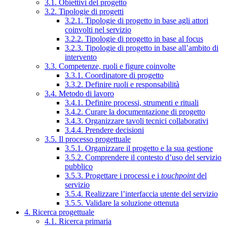
3.1. Obiettivi del progetto
3.2. Tipologie di progetti
3.2.1. Tipologie di progetto in base agli attori
coinvolti nel servizio
3.2.2. Tipologie di progetto in base al focus
3.2.3. Tipologie di progetto in base all’ambito di
intervento
3.3. Competenze, ruoli e figure coinvolte
3.3.1. Coordinatore di progetto
3.3.2. Definire ruoli e responsabilità
3.4. Metodo di lavoro
3.4.1. Definire processi, strumenti e rituali
3.4.2. Curare la documentazione di progetto
3.4.3. Organizzare tavoli tecnici collaborativi
3.4.4. Prendere decisioni
3.5. Il processo progettuale
3.5.1. Organizzare il progetto e la sua gestione
3.5.2. Comprendere il contesto d’uso del servizio
pubblico
3.5.3. Progettare i processi e i
touchpoint
del
servizio
3.5.4. Realizzare l’interfaccia utente del servizio
3.5.5. Validare la soluzione ottenuta
4. Ricerca progettuale
4.1. Ricerca primaria