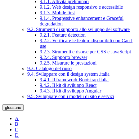
9.1.1. Attività preliminari
9.1.2. Web design responsivo e accessibile
9.1.3. Mobile first
9.1.4. Progressive enhancement e Graceful
degradation
9.2. Strumenti di supporto allo sviluppo del software
9.2.1. Feature detection
9.2.2. Verificare le feature disponibili con Can I
use
9.2.3. Strumenti e risorse per CSS e JavaScript
9.2.4. Supporto browser
9.2.5. Misurare le prestazioni
9.3. Catalogo del riuso
9.4. Sviluppare con il design system .italia
9.4.1. Il framework Bootstrap Italia
9.4.2. Il kit di sviluppo React
9.4.3. Il kit di sviluppo Angular
9.5. Sviluppare con i modelli di sito e servizi
glossario
A
B
C
D