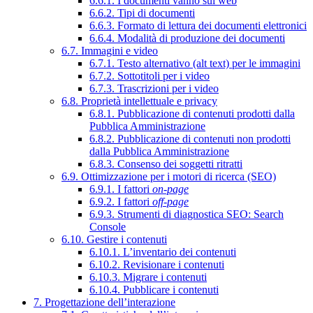
6.6.1. I documenti vanno sul web
6.6.2. Tipi di documenti
6.6.3. Formato di lettura dei documenti elettronici
6.6.4. Modalità di produzione dei documenti
6.7. Immagini e video
6.7.1. Testo alternativo (alt text) per le immagini
6.7.2. Sottotitoli per i video
6.7.3. Trascrizioni per i video
6.8. Proprietà intellettuale e privacy
6.8.1. Pubblicazione di contenuti prodotti dalla
Pubblica Amministrazione
6.8.2. Pubblicazione di contenuti non prodotti
dalla Pubblica Amministrazione
6.8.3. Consenso dei soggetti ritratti
6.9. Ottimizzazione per i motori di ricerca (SEO)
6.9.1. I fattori
on-page
6.9.2. I fattori
off-page
6.9.3. Strumenti di diagnostica SEO: Search
Console
6.10. Gestire i contenuti
6.10.1. L’inventario dei contenuti
6.10.2. Revisionare i contenuti
6.10.3. Migrare i contenuti
6.10.4. Pubblicare i contenuti
7. Progettazione dell’interazione