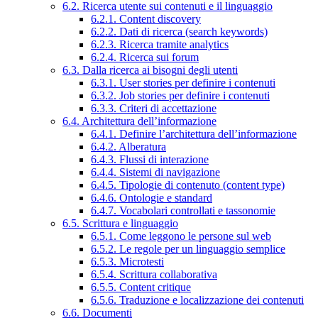
6.2. Ricerca utente sui contenuti e il linguaggio
6.2.1. Content discovery
6.2.2. Dati di ricerca (search keywords)
6.2.3. Ricerca tramite analytics
6.2.4. Ricerca sui forum
6.3. Dalla ricerca ai bisogni degli utenti
6.3.1. User stories per definire i contenuti
6.3.2. Job stories per definire i contenuti
6.3.3. Criteri di accettazione
6.4. Architettura dell’informazione
6.4.1. Definire l’architettura dell’informazione
6.4.2. Alberatura
6.4.3. Flussi di interazione
6.4.4. Sistemi di navigazione
6.4.5. Tipologie di contenuto (content type)
6.4.6. Ontologie e standard
6.4.7. Vocabolari controllati e tassonomie
6.5. Scrittura e linguaggio
6.5.1. Come leggono le persone sul web
6.5.2. Le regole per un linguaggio semplice
6.5.3. Microtesti
6.5.4. Scrittura collaborativa
6.5.5. Content critique
6.5.6. Traduzione e localizzazione dei contenuti
6.6. Documenti