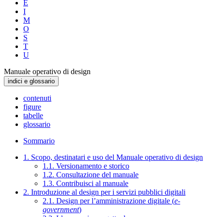
E
I
M
O
S
T
U
Manuale operativo di design
indici e glossario
contenuti
figure
tabelle
glossario
Sommario
1. Scopo, destinatari e uso del Manuale operativo di design
1.1. Versionamento e storico
1.2. Consultazione del manuale
1.3. Contribuisci al manuale
2. Introduzione al design per i servizi pubblici digitali
2.1. Design per l’amministrazione digitale (
e-
government
)