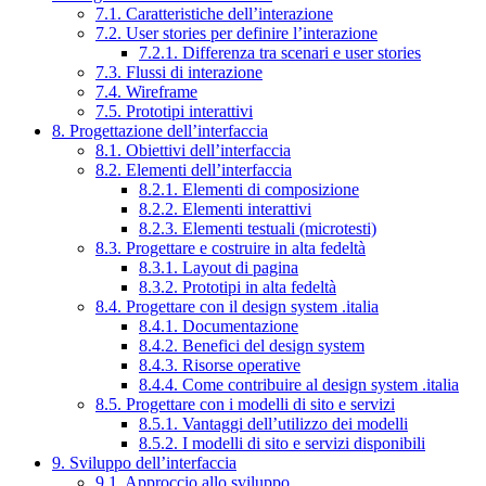
7.1. Caratteristiche dell’interazione
7.2. User stories per definire l’interazione
7.2.1. Differenza tra scenari e user stories
7.3. Flussi di interazione
7.4. Wireframe
7.5. Prototipi interattivi
8. Progettazione dell’interfaccia
8.1. Obiettivi dell’interfaccia
8.2. Elementi dell’interfaccia
8.2.1. Elementi di composizione
8.2.2. Elementi interattivi
8.2.3. Elementi testuali (microtesti)
8.3. Progettare e costruire in alta fedeltà
8.3.1. Layout di pagina
8.3.2. Prototipi in alta fedeltà
8.4. Progettare con il design system .italia
8.4.1. Documentazione
8.4.2. Benefici del design system
8.4.3. Risorse operative
8.4.4. Come contribuire al design system .italia
8.5. Progettare con i modelli di sito e servizi
8.5.1. Vantaggi dell’utilizzo dei modelli
8.5.2. I modelli di sito e servizi disponibili
9. Sviluppo dell’interfaccia
9.1. Approccio allo sviluppo