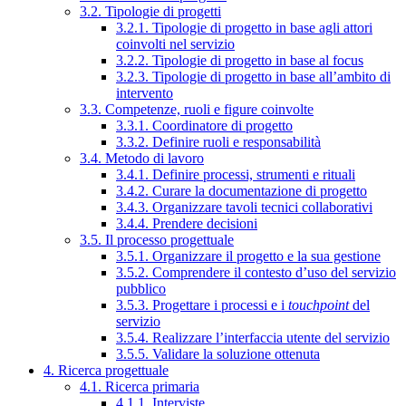
3.2. Tipologie di progetti
3.2.1. Tipologie di progetto in base agli attori
coinvolti nel servizio
3.2.2. Tipologie di progetto in base al focus
3.2.3. Tipologie di progetto in base all’ambito di
intervento
3.3. Competenze, ruoli e figure coinvolte
3.3.1. Coordinatore di progetto
3.3.2. Definire ruoli e responsabilità
3.4. Metodo di lavoro
3.4.1. Definire processi, strumenti e rituali
3.4.2. Curare la documentazione di progetto
3.4.3. Organizzare tavoli tecnici collaborativi
3.4.4. Prendere decisioni
3.5. Il processo progettuale
3.5.1. Organizzare il progetto e la sua gestione
3.5.2. Comprendere il contesto d’uso del servizio
pubblico
3.5.3. Progettare i processi e i
touchpoint
del
servizio
3.5.4. Realizzare l’interfaccia utente del servizio
3.5.5. Validare la soluzione ottenuta
4. Ricerca progettuale
4.1. Ricerca primaria
4.1.1. Interviste