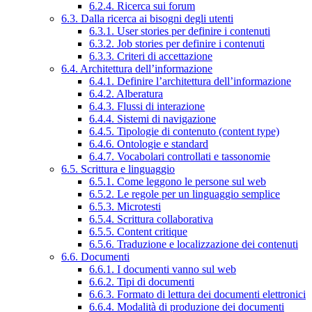
6.2.4. Ricerca sui forum
6.3. Dalla ricerca ai bisogni degli utenti
6.3.1. User stories per definire i contenuti
6.3.2. Job stories per definire i contenuti
6.3.3. Criteri di accettazione
6.4. Architettura dell’informazione
6.4.1. Definire l’architettura dell’informazione
6.4.2. Alberatura
6.4.3. Flussi di interazione
6.4.4. Sistemi di navigazione
6.4.5. Tipologie di contenuto (content type)
6.4.6. Ontologie e standard
6.4.7. Vocabolari controllati e tassonomie
6.5. Scrittura e linguaggio
6.5.1. Come leggono le persone sul web
6.5.2. Le regole per un linguaggio semplice
6.5.3. Microtesti
6.5.4. Scrittura collaborativa
6.5.5. Content critique
6.5.6. Traduzione e localizzazione dei contenuti
6.6. Documenti
6.6.1. I documenti vanno sul web
6.6.2. Tipi di documenti
6.6.3. Formato di lettura dei documenti elettronici
6.6.4. Modalità di produzione dei documenti