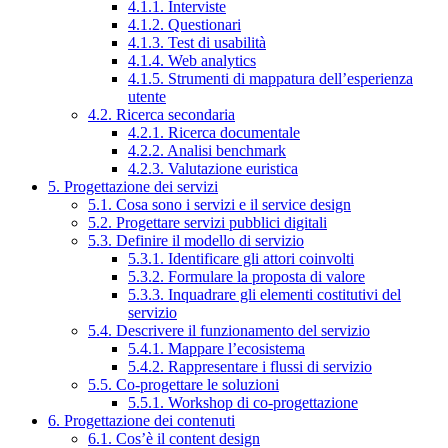
4.1.1. Interviste
4.1.2. Questionari
4.1.3. Test di usabilità
4.1.4. Web analytics
4.1.5. Strumenti di mappatura dell’esperienza
utente
4.2. Ricerca secondaria
4.2.1. Ricerca documentale
4.2.2. Analisi benchmark
4.2.3. Valutazione euristica
5. Progettazione dei servizi
5.1. Cosa sono i servizi e il service design
5.2. Progettare servizi pubblici digitali
5.3. Definire il modello di servizio
5.3.1. Identificare gli attori coinvolti
5.3.2. Formulare la proposta di valore
5.3.3. Inquadrare gli elementi costitutivi del
servizio
5.4. Descrivere il funzionamento del servizio
5.4.1. Mappare l’ecosistema
5.4.2. Rappresentare i flussi di servizio
5.5. Co-progettare le soluzioni
5.5.1. Workshop di co-progettazione
6. Progettazione dei contenuti
6.1. Cos’è il content design