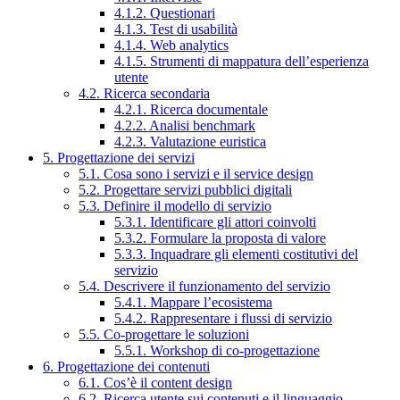
4.1.2. Questionari
4.1.3. Test di usabilità
4.1.4. Web analytics
4.1.5. Strumenti di mappatura dell’esperienza
utente
4.2. Ricerca secondaria
4.2.1. Ricerca documentale
4.2.2. Analisi benchmark
4.2.3. Valutazione euristica
5. Progettazione dei servizi
5.1. Cosa sono i servizi e il service design
5.2. Progettare servizi pubblici digitali
5.3. Definire il modello di servizio
5.3.1. Identificare gli attori coinvolti
5.3.2. Formulare la proposta di valore
5.3.3. Inquadrare gli elementi costitutivi del
servizio
5.4. Descrivere il funzionamento del servizio
5.4.1. Mappare l’ecosistema
5.4.2. Rappresentare i flussi di servizio
5.5. Co-progettare le soluzioni
5.5.1. Workshop di co-progettazione
6. Progettazione dei contenuti
6.1. Cos’è il content design
6.2. Ricerca utente sui contenuti e il linguaggio