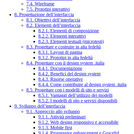
7.4. Wireframe
7.5. Prototipi interattivi
8. Progettazione dell’interfaccia
8.1. Obiettivi dell’interfaccia
8.2. Elementi dell’interfaccia
8.2.1. Elementi di composizione
8.2.2. Elementi interattivi
8.2.3. Elementi testuali (microtesti)
8.3. Progettare e costruire in alta fedeltà
8.3.1. Layout di pagina
8.3.2. Prototipi in alta fedeltà
8.4. Progettare con il design system .italia
8.4.1. Documentazione
8.4.2. Benefici del design system
8.4.3. Risorse operative
8.4.4. Come contribuire al design system .italia
8.5. Progettare con i modelli di sito e servizi
8.5.1. Vantaggi dell’utilizzo dei modelli
8.5.2. I modelli di sito e servizi disponibili
9. Sviluppo dell’interfaccia
9.1. Approccio allo sviluppo
9.1.1. Attività preliminari
9.1.2. Web design responsivo e accessibile
9.1.3. Mobile first
9.1.4. Progressive enhancement e Graceful