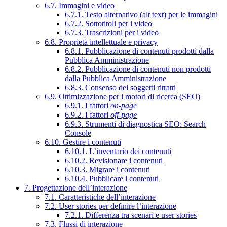
6.7. Immagini e video
6.7.1. Testo alternativo (alt text) per le immagini
6.7.2. Sottotitoli per i video
6.7.3. Trascrizioni per i video
6.8. Proprietà intellettuale e privacy
6.8.1. Pubblicazione di contenuti prodotti dalla
Pubblica Amministrazione
6.8.2. Pubblicazione di contenuti non prodotti
dalla Pubblica Amministrazione
6.8.3. Consenso dei soggetti ritratti
6.9. Ottimizzazione per i motori di ricerca (SEO)
6.9.1. I fattori
on-page
6.9.2. I fattori
off-page
6.9.3. Strumenti di diagnostica SEO: Search
Console
6.10. Gestire i contenuti
6.10.1. L’inventario dei contenuti
6.10.2. Revisionare i contenuti
6.10.3. Migrare i contenuti
6.10.4. Pubblicare i contenuti
7. Progettazione dell’interazione
7.1. Caratteristiche dell’interazione
7.2. User stories per definire l’interazione
7.2.1. Differenza tra scenari e user stories
7.3. Flussi di interazione