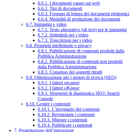
6.6.1. I documenti vanno sul web
6.6.2. Tipi di documenti
6.6.3. Formato di lettura dei documenti elettronici
6.6.4. Modalità di produzione dei documenti
6.7. Immagini e video
6.7.1. Testo alternativo (alt text) per le immagini
6.7.2. Sottotitoli per i video
6.7.3. Trascrizioni per i video
6.8. Proprietà intellettuale e privacy
6.8.1. Pubblicazione di contenuti prodotti dalla
Pubblica Amministrazione
6.8.2. Pubblicazione di contenuti non prodotti
dalla Pubblica Amministrazione
6.8.3. Consenso dei soggetti ritratti
6.9. Ottimizzazione per i motori di ricerca (SEO)
6.9.1. I fattori
on-page
6.9.2. I fattori
off-page
6.9.3. Strumenti di diagnostica SEO: Search
Console
6.10. Gestire i contenuti
6.10.1. L’inventario dei contenuti
6.10.2. Revisionare i contenuti
6.10.3. Migrare i contenuti
6.10.4. Pubblicare i contenuti
7. Progettazione dell’interazione