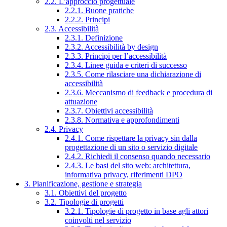
2.2. L’approccio progettuale
2.2.1. Buone pratiche
2.2.2. Principi
2.3. Accessibilità
2.3.1. Definizione
2.3.2. Accessibilità by design
2.3.3. Principi per l’accessibilità
2.3.4. Linee guida e criteri di successo
2.3.5. Come rilasciare una dichiarazione di
accessibilità
2.3.6. Meccanismo di feedback e procedura di
attuazione
2.3.7. Obiettivi accessibilità
2.3.8. Normativa e approfondimenti
2.4. Privacy
2.4.1. Come rispettare la privacy sin dalla
progettazione di un sito o servizio digitale
2.4.2. Richiedi il consenso quando necessario
2.4.3. Le basi del sito web: architettura,
informativa privacy, riferimenti DPO
3. Pianificazione, gestione e strategia
3.1. Obiettivi del progetto
3.2. Tipologie di progetti
3.2.1. Tipologie di progetto in base agli attori
coinvolti nel servizio