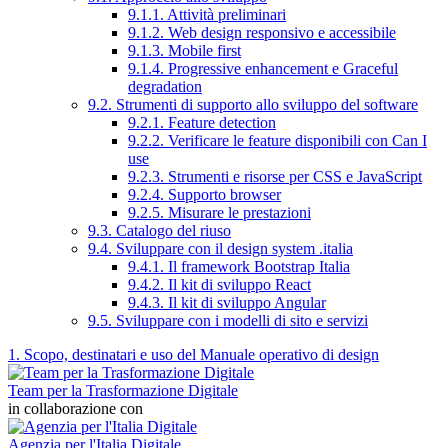
9.1.1. Attività preliminari
9.1.2. Web design responsivo e accessibile
9.1.3. Mobile first
9.1.4. Progressive enhancement e Graceful
degradation
9.2. Strumenti di supporto allo sviluppo del software
9.2.1. Feature detection
9.2.2. Verificare le feature disponibili con Can I
use
9.2.3. Strumenti e risorse per CSS e JavaScript
9.2.4. Supporto browser
9.2.5. Misurare le prestazioni
9.3. Catalogo del riuso
9.4. Sviluppare con il design system .italia
9.4.1. Il framework Bootstrap Italia
9.4.2. Il kit di sviluppo React
9.4.3. Il kit di sviluppo Angular
9.5. Sviluppare con i modelli di sito e servizi
1. Scopo, destinatari e uso del Manuale operativo di design
Team per la Trasformazione Digitale
in collaborazione con
Agenzia per l'Italia Digitale