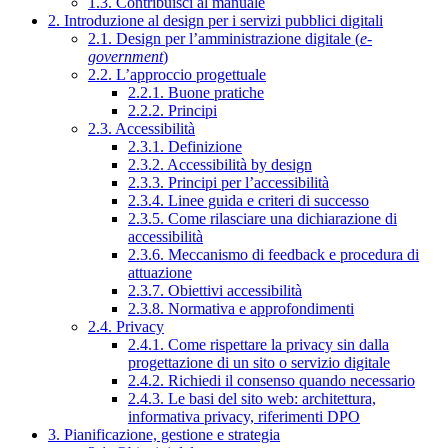
1.3. Contribuisci al manuale
2. Introduzione al design per i servizi pubblici digitali
2.1. Design per l’amministrazione digitale (
e-
government
)
2.2. L’approccio progettuale
2.2.1. Buone pratiche
2.2.2. Principi
2.3. Accessibilità
2.3.1. Definizione
2.3.2. Accessibilità by design
2.3.3. Principi per l’accessibilità
2.3.4. Linee guida e criteri di successo
2.3.5. Come rilasciare una dichiarazione di
accessibilità
2.3.6. Meccanismo di feedback e procedura di
attuazione
2.3.7. Obiettivi accessibilità
2.3.8. Normativa e approfondimenti
2.4. Privacy
2.4.1. Come rispettare la privacy sin dalla
progettazione di un sito o servizio digitale
2.4.2. Richiedi il consenso quando necessario
2.4.3. Le basi del sito web: architettura,
informativa privacy, riferimenti DPO
3. Pianificazione, gestione e strategia