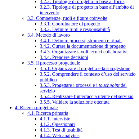
3.2.2. Tipologie di progetto in base al focus
3.2.3. Tipologie di progetto in base all’ambito di
intervento
3.3. Competenze, ruoli e figure coinvolte
3.3.1. Coordinatore di progetto
3.3.2. Definire ruoli e responsabilità
3.4. Metodo di lavoro
3.4.1. Definire processi, strumenti e rituali
3.4.2. Curare la documentazione di progetto
3.4.3. Organizzare tavoli tecnici collaborativi
3.4.4. Prendere decisioni
3.5. Il processo progettuale
3.5.1. Organizzare il progetto e la sua gestione
3.5.2. Comprendere il contesto d’uso del servizio
pubblico
3.5.3. Progettare i processi e i
touchpoint
del
servizio
3.5.4. Realizzare l’interfaccia utente del servizio
3.5.5. Validare la soluzione ottenuta
4. Ricerca progettuale
4.1. Ricerca primaria
4.1.1. Interviste
4.1.2. Questionari
4.1.3. Test di usabilità
4.1.4. Web analytics