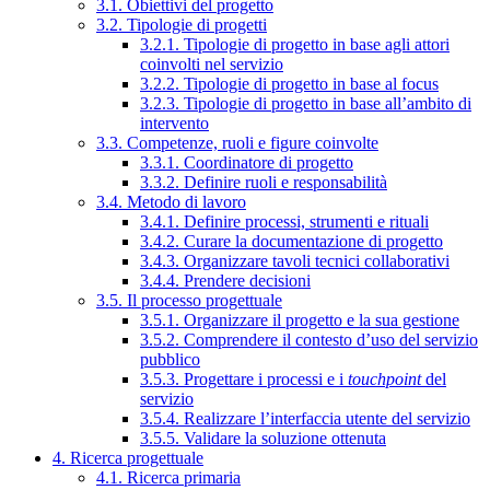
3.1. Obiettivi del progetto
3.2. Tipologie di progetti
3.2.1. Tipologie di progetto in base agli attori
coinvolti nel servizio
3.2.2. Tipologie di progetto in base al focus
3.2.3. Tipologie di progetto in base all’ambito di
intervento
3.3. Competenze, ruoli e figure coinvolte
3.3.1. Coordinatore di progetto
3.3.2. Definire ruoli e responsabilità
3.4. Metodo di lavoro
3.4.1. Definire processi, strumenti e rituali
3.4.2. Curare la documentazione di progetto
3.4.3. Organizzare tavoli tecnici collaborativi
3.4.4. Prendere decisioni
3.5. Il processo progettuale
3.5.1. Organizzare il progetto e la sua gestione
3.5.2. Comprendere il contesto d’uso del servizio
pubblico
3.5.3. Progettare i processi e i
touchpoint
del
servizio
3.5.4. Realizzare l’interfaccia utente del servizio
3.5.5. Validare la soluzione ottenuta
4. Ricerca progettuale
4.1. Ricerca primaria