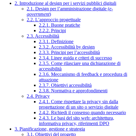
2. Introduzione al design per i servizi pubblici digitali
2.1. Design per l’amministrazione digitale (
e-
government
)
2.2. L’approccio progettuale
2.2.1. Buone pratiche
2.2.2. Principi
2.3. Accessibilità
2.3.1. Definizione
2.3.2. Accessibilità by design
2.3.3. Principi per l’accessibilità
2.3.4. Linee guida e criteri di successo
2.3.5. Come rilasciare una dichiarazione di
accessibilità
2.3.6. Meccanismo di feedback e procedura di
attuazione
2.3.7. Obiettivi accessibilità
2.3.8. Normativa e approfondimenti
2.4. Privacy
2.4.1. Come rispettare la privacy sin dalla
progettazione di un sito o servizio digitale
2.4.2. Richiedi il consenso quando necessario
2.4.3. Le basi del sito web: architettura,
informativa privacy, riferimenti DPO
3. Pianificazione, gestione e strategia
3.1. Obiettivi del progetto