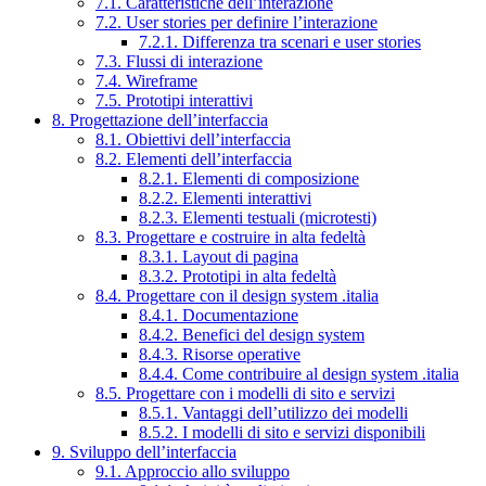
7.1. Caratteristiche dell’interazione
7.2. User stories per definire l’interazione
7.2.1. Differenza tra scenari e user stories
7.3. Flussi di interazione
7.4. Wireframe
7.5. Prototipi interattivi
8. Progettazione dell’interfaccia
8.1. Obiettivi dell’interfaccia
8.2. Elementi dell’interfaccia
8.2.1. Elementi di composizione
8.2.2. Elementi interattivi
8.2.3. Elementi testuali (microtesti)
8.3. Progettare e costruire in alta fedeltà
8.3.1. Layout di pagina
8.3.2. Prototipi in alta fedeltà
8.4. Progettare con il design system .italia
8.4.1. Documentazione
8.4.2. Benefici del design system
8.4.3. Risorse operative
8.4.4. Come contribuire al design system .italia
8.5. Progettare con i modelli di sito e servizi
8.5.1. Vantaggi dell’utilizzo dei modelli
8.5.2. I modelli di sito e servizi disponibili
9. Sviluppo dell’interfaccia
9.1. Approccio allo sviluppo