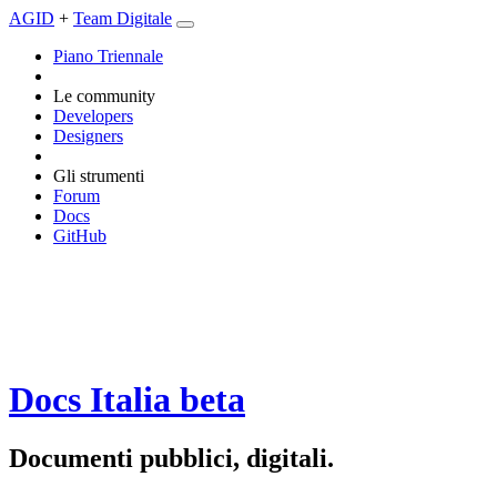
AGID
+
Team Digitale
Piano Triennale
Le community
Developers
Designers
Gli strumenti
Forum
Docs
GitHub
Docs Italia
beta
Documenti pubblici, digitali.