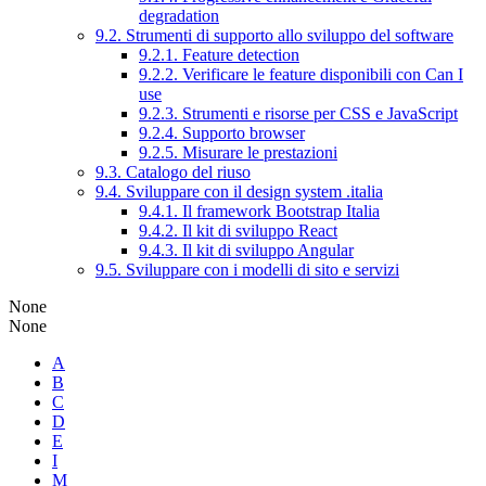
degradation
9.2. Strumenti di supporto allo sviluppo del software
9.2.1. Feature detection
9.2.2. Verificare le feature disponibili con Can I
use
9.2.3. Strumenti e risorse per CSS e JavaScript
9.2.4. Supporto browser
9.2.5. Misurare le prestazioni
9.3. Catalogo del riuso
9.4. Sviluppare con il design system .italia
9.4.1. Il framework Bootstrap Italia
9.4.2. Il kit di sviluppo React
9.4.3. Il kit di sviluppo Angular
9.5. Sviluppare con i modelli di sito e servizi
None
None
A
B
C
D
E
I
M