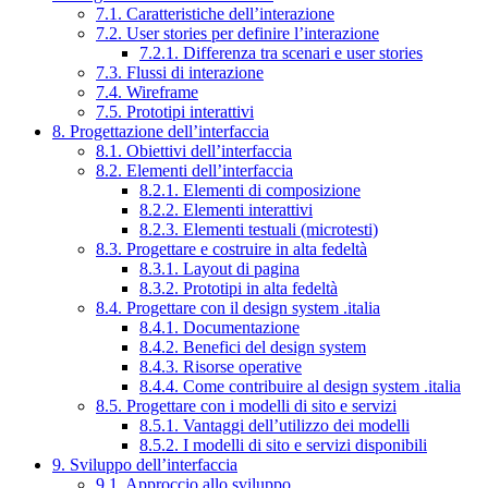
7.1. Caratteristiche dell’interazione
7.2. User stories per definire l’interazione
7.2.1. Differenza tra scenari e user stories
7.3. Flussi di interazione
7.4. Wireframe
7.5. Prototipi interattivi
8. Progettazione dell’interfaccia
8.1. Obiettivi dell’interfaccia
8.2. Elementi dell’interfaccia
8.2.1. Elementi di composizione
8.2.2. Elementi interattivi
8.2.3. Elementi testuali (microtesti)
8.3. Progettare e costruire in alta fedeltà
8.3.1. Layout di pagina
8.3.2. Prototipi in alta fedeltà
8.4. Progettare con il design system .italia
8.4.1. Documentazione
8.4.2. Benefici del design system
8.4.3. Risorse operative
8.4.4. Come contribuire al design system .italia
8.5. Progettare con i modelli di sito e servizi
8.5.1. Vantaggi dell’utilizzo dei modelli
8.5.2. I modelli di sito e servizi disponibili
9. Sviluppo dell’interfaccia
9.1. Approccio allo sviluppo