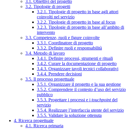
3.1. Obiettivi del progetto
3.2. Tipologie di progetti
3.2.1. Tipologie di progetto in base agli attori
coinvolti nel servizio
3.2.2. Tipologie di progetto in base al focus
3.2.3. Tipologie di progetto in base all’ambito di
intervento
3.3. Competenze, ruoli e figure coinvolte
3.3.1. Coordinatore di progetto
3.3.2. Definire ruoli e responsabilità
3.4. Metodo di lavoro
3.4.1. Definire processi, strumenti e rituali
3.4.2. Curare la documentazione di progetto
3.4.3. Organizzare tavoli tecnici collaborativi
3.4.4. Prendere decisioni
3.5. Il processo progettuale
3.5.1. Organizzare il progetto e la sua gestione
3.5.2. Comprendere il contesto d’uso del servizio
pubblico
3.5.3. Progettare i processi e i
touchpoint
del
servizio
3.5.4. Realizzare l’interfaccia utente del servizio
3.5.5. Validare la soluzione ottenuta
4. Ricerca progettuale
4.1. Ricerca primaria