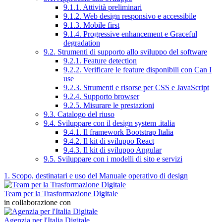
9.1.1. Attività preliminari
9.1.2. Web design responsivo e accessibile
9.1.3. Mobile first
9.1.4. Progressive enhancement e Graceful
degradation
9.2. Strumenti di supporto allo sviluppo del software
9.2.1. Feature detection
9.2.2. Verificare le feature disponibili con Can I
use
9.2.3. Strumenti e risorse per CSS e JavaScript
9.2.4. Supporto browser
9.2.5. Misurare le prestazioni
9.3. Catalogo del riuso
9.4. Sviluppare con il design system .italia
9.4.1. Il framework Bootstrap Italia
9.4.2. Il kit di sviluppo React
9.4.3. Il kit di sviluppo Angular
9.5. Sviluppare con i modelli di sito e servizi
1. Scopo, destinatari e uso del Manuale operativo di design
Team per la Trasformazione Digitale
in collaborazione con
Agenzia per l'Italia Digitale