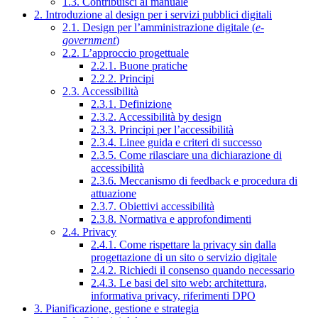
1.3. Contribuisci al manuale
2. Introduzione al design per i servizi pubblici digitali
2.1. Design per l’amministrazione digitale (
e-
government
)
2.2. L’approccio progettuale
2.2.1. Buone pratiche
2.2.2. Principi
2.3. Accessibilità
2.3.1. Definizione
2.3.2. Accessibilità by design
2.3.3. Principi per l’accessibilità
2.3.4. Linee guida e criteri di successo
2.3.5. Come rilasciare una dichiarazione di
accessibilità
2.3.6. Meccanismo di feedback e procedura di
attuazione
2.3.7. Obiettivi accessibilità
2.3.8. Normativa e approfondimenti
2.4. Privacy
2.4.1. Come rispettare la privacy sin dalla
progettazione di un sito o servizio digitale
2.4.2. Richiedi il consenso quando necessario
2.4.3. Le basi del sito web: architettura,
informativa privacy, riferimenti DPO
3. Pianificazione, gestione e strategia