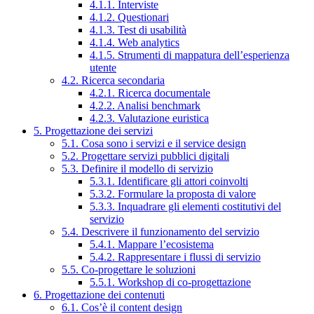
4.1.1. Interviste
4.1.2. Questionari
4.1.3. Test di usabilità
4.1.4. Web analytics
4.1.5. Strumenti di mappatura dell’esperienza
utente
4.2. Ricerca secondaria
4.2.1. Ricerca documentale
4.2.2. Analisi benchmark
4.2.3. Valutazione euristica
5. Progettazione dei servizi
5.1. Cosa sono i servizi e il service design
5.2. Progettare servizi pubblici digitali
5.3. Definire il modello di servizio
5.3.1. Identificare gli attori coinvolti
5.3.2. Formulare la proposta di valore
5.3.3. Inquadrare gli elementi costitutivi del
servizio
5.4. Descrivere il funzionamento del servizio
5.4.1. Mappare l’ecosistema
5.4.2. Rappresentare i flussi di servizio
5.5. Co-progettare le soluzioni
5.5.1. Workshop di co-progettazione
6. Progettazione dei contenuti
6.1. Cos’è il content design