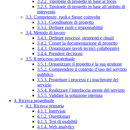
3.2.2. Tipologie di progetto in base al focus
3.2.3. Tipologie di progetto in base all’ambito di
intervento
3.3. Competenze, ruoli e figure coinvolte
3.3.1. Coordinatore di progetto
3.3.2. Definire ruoli e responsabilità
3.4. Metodo di lavoro
3.4.1. Definire processi, strumenti e rituali
3.4.2. Curare la documentazione di progetto
3.4.3. Organizzare tavoli tecnici collaborativi
3.4.4. Prendere decisioni
3.5. Il processo progettuale
3.5.1. Organizzare il progetto e la sua gestione
3.5.2. Comprendere il contesto d’uso del servizio
pubblico
3.5.3. Progettare i processi e i
touchpoint
del
servizio
3.5.4. Realizzare l’interfaccia utente del servizio
3.5.5. Validare la soluzione ottenuta
4. Ricerca progettuale
4.1. Ricerca primaria
4.1.1. Interviste
4.1.2. Questionari
4.1.3. Test di usabilità
4.1.4. Web analytics