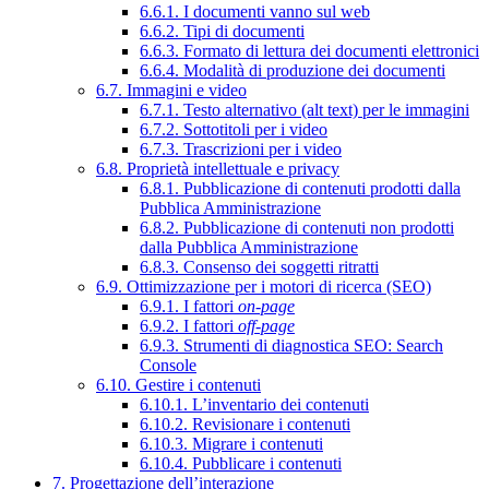
6.6.1. I documenti vanno sul web
6.6.2. Tipi di documenti
6.6.3. Formato di lettura dei documenti elettronici
6.6.4. Modalità di produzione dei documenti
6.7. Immagini e video
6.7.1. Testo alternativo (alt text) per le immagini
6.7.2. Sottotitoli per i video
6.7.3. Trascrizioni per i video
6.8. Proprietà intellettuale e privacy
6.8.1. Pubblicazione di contenuti prodotti dalla
Pubblica Amministrazione
6.8.2. Pubblicazione di contenuti non prodotti
dalla Pubblica Amministrazione
6.8.3. Consenso dei soggetti ritratti
6.9. Ottimizzazione per i motori di ricerca (SEO)
6.9.1. I fattori
on-page
6.9.2. I fattori
off-page
6.9.3. Strumenti di diagnostica SEO: Search
Console
6.10. Gestire i contenuti
6.10.1. L’inventario dei contenuti
6.10.2. Revisionare i contenuti
6.10.3. Migrare i contenuti
6.10.4. Pubblicare i contenuti
7. Progettazione dell’interazione