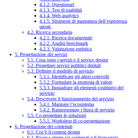
4.1.2. Questionari
4.1.3. Test di usabilità
4.1.4. Web analytics
4.1.5. Strumenti di mappatura dell’esperienza
utente
4.2. Ricerca secondaria
4.2.1. Ricerca documentale
4.2.2. Analisi benchmark
4.2.3. Valutazione euristica
5. Progettazione dei servizi
5.1. Cosa sono i servizi e il service design
5.2. Progettare servizi pubblici digitali
5.3. Definire il modello di servizio
5.3.1. Identificare gli attori coinvolti
5.3.2. Formulare la proposta di valore
5.3.3. Inquadrare gli elementi costitutivi del
servizio
5.4. Descrivere il funzionamento del servizio
5.4.1. Mappare l’ecosistema
5.4.2. Rappresentare i flussi di servizio
5.5. Co-progettare le soluzioni
5.5.1. Workshop di co-progettazione
6. Progettazione dei contenuti
6.1. Cos’è il content design
6.2. Ricerca utente sui contenuti e il linguaggio