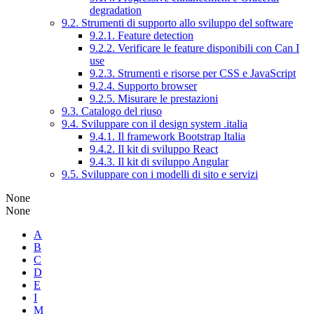
degradation
9.2. Strumenti di supporto allo sviluppo del software
9.2.1. Feature detection
9.2.2. Verificare le feature disponibili con Can I
use
9.2.3. Strumenti e risorse per CSS e JavaScript
9.2.4. Supporto browser
9.2.5. Misurare le prestazioni
9.3. Catalogo del riuso
9.4. Sviluppare con il design system .italia
9.4.1. Il framework Bootstrap Italia
9.4.2. Il kit di sviluppo React
9.4.3. Il kit di sviluppo Angular
9.5. Sviluppare con i modelli di sito e servizi
None
None
A
B
C
D
E
I
M