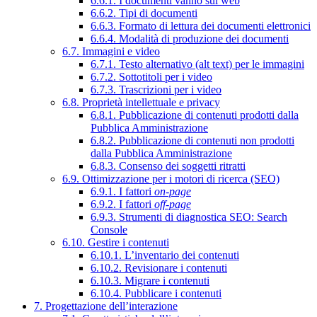
6.6.1. I documenti vanno sul web
6.6.2. Tipi di documenti
6.6.3. Formato di lettura dei documenti elettronici
6.6.4. Modalità di produzione dei documenti
6.7. Immagini e video
6.7.1. Testo alternativo (alt text) per le immagini
6.7.2. Sottotitoli per i video
6.7.3. Trascrizioni per i video
6.8. Proprietà intellettuale e privacy
6.8.1. Pubblicazione di contenuti prodotti dalla
Pubblica Amministrazione
6.8.2. Pubblicazione di contenuti non prodotti
dalla Pubblica Amministrazione
6.8.3. Consenso dei soggetti ritratti
6.9. Ottimizzazione per i motori di ricerca (SEO)
6.9.1. I fattori
on-page
6.9.2. I fattori
off-page
6.9.3. Strumenti di diagnostica SEO: Search
Console
6.10. Gestire i contenuti
6.10.1. L’inventario dei contenuti
6.10.2. Revisionare i contenuti
6.10.3. Migrare i contenuti
6.10.4. Pubblicare i contenuti
7. Progettazione dell’interazione