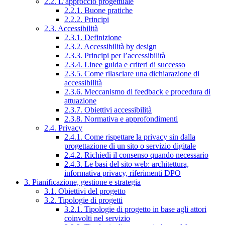
2.2. L’approccio progettuale
2.2.1. Buone pratiche
2.2.2. Principi
2.3. Accessibilità
2.3.1. Definizione
2.3.2. Accessibilità by design
2.3.3. Principi per l’accessibilità
2.3.4. Linee guida e criteri di successo
2.3.5. Come rilasciare una dichiarazione di
accessibilità
2.3.6. Meccanismo di feedback e procedura di
attuazione
2.3.7. Obiettivi accessibilità
2.3.8. Normativa e approfondimenti
2.4. Privacy
2.4.1. Come rispettare la privacy sin dalla
progettazione di un sito o servizio digitale
2.4.2. Richiedi il consenso quando necessario
2.4.3. Le basi del sito web: architettura,
informativa privacy, riferimenti DPO
3. Pianificazione, gestione e strategia
3.1. Obiettivi del progetto
3.2. Tipologie di progetti
3.2.1. Tipologie di progetto in base agli attori
coinvolti nel servizio