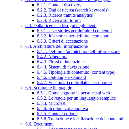
6.2.1. Content discovery
6.2.2. Dati di ricerca (search keywords)
6.2.3. Ricerca tramite analytics
6.2.4. Ricerca sui forum
6.3. Dalla ricerca ai bisogni degli utenti
6.3.1. User stories per definire i contenuti
6.3.2. Job stories per definire i contenuti
6.3.3. Criteri di accettazione
6.4. Architettura dell’informazione
6.4.1. Definire l’architettura dell’informazione
6.4.2. Alberatura
6.4.3. Flussi di interazione
6.4.4. Sistemi di navigazione
6.4.5. Tipologie di contenuto (content type)
6.4.6. Ontologie e standard
6.4.7. Vocabolari controllati e tassonomie
6.5. Scrittura e linguaggio
6.5.1. Come leggono le persone sul web
6.5.2. Le regole per un linguaggio semplice
6.5.3. Microtesti
6.5.4. Scrittura collaborativa
6.5.5. Content critique
6.5.6. Traduzione e localizzazione dei contenuti
6.6. Documenti