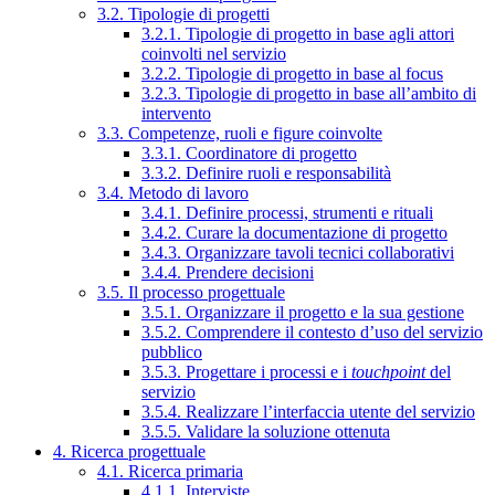
3.2. Tipologie di progetti
3.2.1. Tipologie di progetto in base agli attori
coinvolti nel servizio
3.2.2. Tipologie di progetto in base al focus
3.2.3. Tipologie di progetto in base all’ambito di
intervento
3.3. Competenze, ruoli e figure coinvolte
3.3.1. Coordinatore di progetto
3.3.2. Definire ruoli e responsabilità
3.4. Metodo di lavoro
3.4.1. Definire processi, strumenti e rituali
3.4.2. Curare la documentazione di progetto
3.4.3. Organizzare tavoli tecnici collaborativi
3.4.4. Prendere decisioni
3.5. Il processo progettuale
3.5.1. Organizzare il progetto e la sua gestione
3.5.2. Comprendere il contesto d’uso del servizio
pubblico
3.5.3. Progettare i processi e i
touchpoint
del
servizio
3.5.4. Realizzare l’interfaccia utente del servizio
3.5.5. Validare la soluzione ottenuta
4. Ricerca progettuale
4.1. Ricerca primaria
4.1.1. Interviste