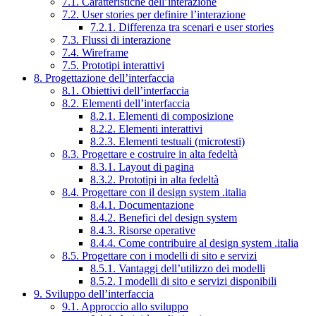
7.1. Caratteristiche dell’interazione
7.2. User stories per definire l’interazione
7.2.1. Differenza tra scenari e user stories
7.3. Flussi di interazione
7.4. Wireframe
7.5. Prototipi interattivi
8. Progettazione dell’interfaccia
8.1. Obiettivi dell’interfaccia
8.2. Elementi dell’interfaccia
8.2.1. Elementi di composizione
8.2.2. Elementi interattivi
8.2.3. Elementi testuali (microtesti)
8.3. Progettare e costruire in alta fedeltà
8.3.1. Layout di pagina
8.3.2. Prototipi in alta fedeltà
8.4. Progettare con il design system .italia
8.4.1. Documentazione
8.4.2. Benefici del design system
8.4.3. Risorse operative
8.4.4. Come contribuire al design system .italia
8.5. Progettare con i modelli di sito e servizi
8.5.1. Vantaggi dell’utilizzo dei modelli
8.5.2. I modelli di sito e servizi disponibili
9. Sviluppo dell’interfaccia
9.1. Approccio allo sviluppo