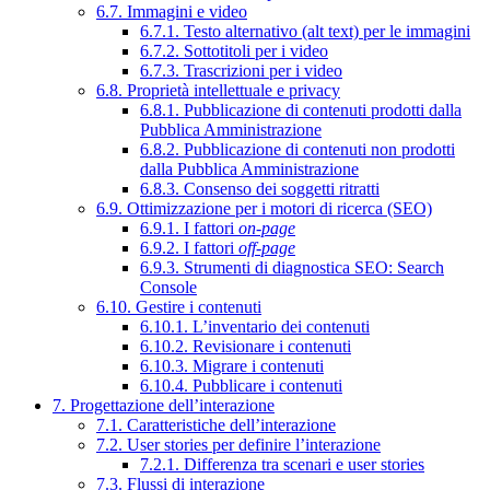
6.7. Immagini e video
6.7.1. Testo alternativo (alt text) per le immagini
6.7.2. Sottotitoli per i video
6.7.3. Trascrizioni per i video
6.8. Proprietà intellettuale e privacy
6.8.1. Pubblicazione di contenuti prodotti dalla
Pubblica Amministrazione
6.8.2. Pubblicazione di contenuti non prodotti
dalla Pubblica Amministrazione
6.8.3. Consenso dei soggetti ritratti
6.9. Ottimizzazione per i motori di ricerca (SEO)
6.9.1. I fattori
on-page
6.9.2. I fattori
off-page
6.9.3. Strumenti di diagnostica SEO: Search
Console
6.10. Gestire i contenuti
6.10.1. L’inventario dei contenuti
6.10.2. Revisionare i contenuti
6.10.3. Migrare i contenuti
6.10.4. Pubblicare i contenuti
7. Progettazione dell’interazione
7.1. Caratteristiche dell’interazione
7.2. User stories per definire l’interazione
7.2.1. Differenza tra scenari e user stories
7.3. Flussi di interazione