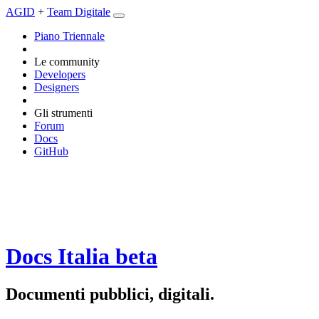
AGID
+
Team Digitale
Piano Triennale
Le community
Developers
Designers
Gli strumenti
Forum
Docs
GitHub
Docs Italia
beta
Documenti pubblici, digitali.