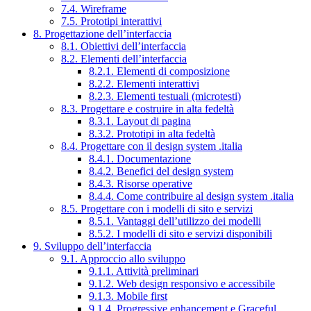
7.4. Wireframe
7.5. Prototipi interattivi
8. Progettazione dell’interfaccia
8.1. Obiettivi dell’interfaccia
8.2. Elementi dell’interfaccia
8.2.1. Elementi di composizione
8.2.2. Elementi interattivi
8.2.3. Elementi testuali (microtesti)
8.3. Progettare e costruire in alta fedeltà
8.3.1. Layout di pagina
8.3.2. Prototipi in alta fedeltà
8.4. Progettare con il design system .italia
8.4.1. Documentazione
8.4.2. Benefici del design system
8.4.3. Risorse operative
8.4.4. Come contribuire al design system .italia
8.5. Progettare con i modelli di sito e servizi
8.5.1. Vantaggi dell’utilizzo dei modelli
8.5.2. I modelli di sito e servizi disponibili
9. Sviluppo dell’interfaccia
9.1. Approccio allo sviluppo
9.1.1. Attività preliminari
9.1.2. Web design responsivo e accessibile
9.1.3. Mobile first
9.1.4. Progressive enhancement e Graceful