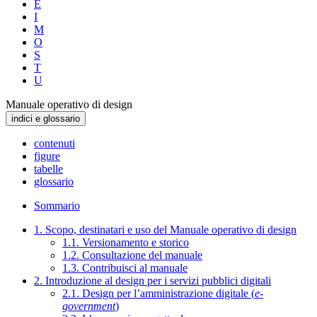
E
I
M
O
S
T
U
Manuale operativo di design
indici e glossario
contenuti
figure
tabelle
glossario
Sommario
1. Scopo, destinatari e uso del Manuale operativo di design
1.1. Versionamento e storico
1.2. Consultazione del manuale
1.3. Contribuisci al manuale
2. Introduzione al design per i servizi pubblici digitali
2.1. Design per l’amministrazione digitale (
e-
government
)