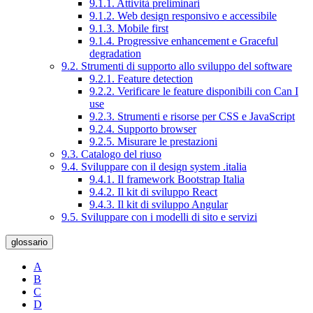
9.1.1. Attività preliminari
9.1.2. Web design responsivo e accessibile
9.1.3. Mobile first
9.1.4. Progressive enhancement e Graceful
degradation
9.2. Strumenti di supporto allo sviluppo del software
9.2.1. Feature detection
9.2.2. Verificare le feature disponibili con Can I
use
9.2.3. Strumenti e risorse per CSS e JavaScript
9.2.4. Supporto browser
9.2.5. Misurare le prestazioni
9.3. Catalogo del riuso
9.4. Sviluppare con il design system .italia
9.4.1. Il framework Bootstrap Italia
9.4.2. Il kit di sviluppo React
9.4.3. Il kit di sviluppo Angular
9.5. Sviluppare con i modelli di sito e servizi
glossario
A
B
C
D