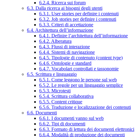
6.2.4. Ricerca sui forum
6.3. Dalla ricerca ai bisogni degli utenti
6.3.1. User stories per definire i contenuti
6.3.2. Job stories per definire i contenuti
6.3.3. Criteri di accettazione
6.4. Architettura dell’informazione
6.4.1. Definire l’architettura dell’informazione
6.4.2. Alberatura
6.4.3. Flussi di interazione
6.4.4. Sistemi di navigazione
6.4.5. Tipologie di contenuto (content type)
6.4.6. Ontologie e standard
6.4.7. Vocabolari controllati e tassonomie
6.5. Scrittura e linguaggio
6.5.1. Come leggono le persone sul web
6.5.2. Le regole per un linguaggio semplice
6.5.3. Microtesti
6.5.4. Scrittura collaborativa
6.5.5. Content critique
6.5.6. Traduzione e localizzazione dei contenuti
6.6. Documenti
6.6.1. I documenti vanno sul web
6.6.2. Tipi di documenti
6.6.3. Formato di lettura dei documenti elettronici
6.6.4. Modalità di produzione dei documenti