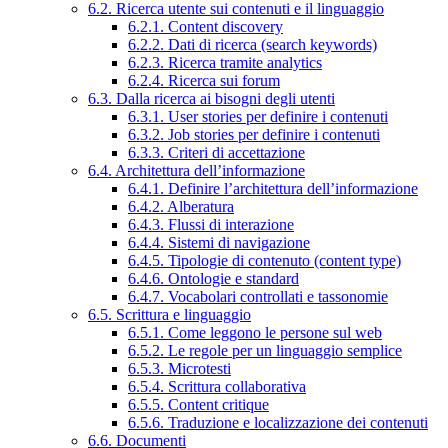
6.2. Ricerca utente sui contenuti e il linguaggio
6.2.1. Content discovery
6.2.2. Dati di ricerca (search keywords)
6.2.3. Ricerca tramite analytics
6.2.4. Ricerca sui forum
6.3. Dalla ricerca ai bisogni degli utenti
6.3.1. User stories per definire i contenuti
6.3.2. Job stories per definire i contenuti
6.3.3. Criteri di accettazione
6.4. Architettura dell’informazione
6.4.1. Definire l’architettura dell’informazione
6.4.2. Alberatura
6.4.3. Flussi di interazione
6.4.4. Sistemi di navigazione
6.4.5. Tipologie di contenuto (content type)
6.4.6. Ontologie e standard
6.4.7. Vocabolari controllati e tassonomie
6.5. Scrittura e linguaggio
6.5.1. Come leggono le persone sul web
6.5.2. Le regole per un linguaggio semplice
6.5.3. Microtesti
6.5.4. Scrittura collaborativa
6.5.5. Content critique
6.5.6. Traduzione e localizzazione dei contenuti
6.6. Documenti