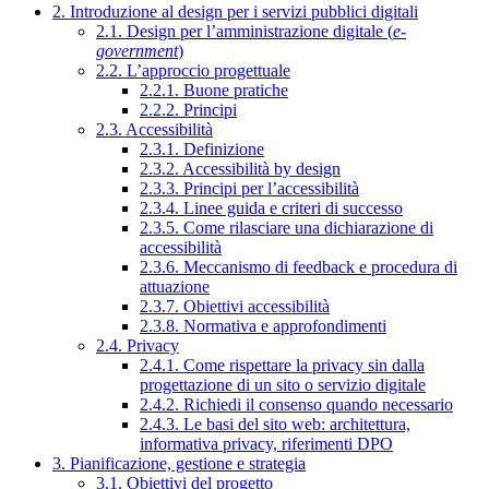
2. Introduzione al design per i servizi pubblici digitali
2.1. Design per l’amministrazione digitale (
e-
government
)
2.2. L’approccio progettuale
2.2.1. Buone pratiche
2.2.2. Principi
2.3. Accessibilità
2.3.1. Definizione
2.3.2. Accessibilità by design
2.3.3. Principi per l’accessibilità
2.3.4. Linee guida e criteri di successo
2.3.5. Come rilasciare una dichiarazione di
accessibilità
2.3.6. Meccanismo di feedback e procedura di
attuazione
2.3.7. Obiettivi accessibilità
2.3.8. Normativa e approfondimenti
2.4. Privacy
2.4.1. Come rispettare la privacy sin dalla
progettazione di un sito o servizio digitale
2.4.2. Richiedi il consenso quando necessario
2.4.3. Le basi del sito web: architettura,
informativa privacy, riferimenti DPO
3. Pianificazione, gestione e strategia
3.1. Obiettivi del progetto