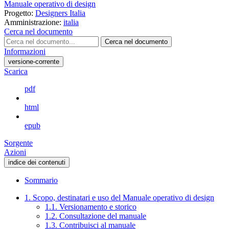
Manuale operativo di design
Progetto:
Designers Italia
Amministrazione:
italia
Cerca nel documento
Cerca nel documento
Informazioni
versione-corrente
Scarica
pdf
html
epub
Sorgente
Azioni
indice dei contenuti
Sommario
1. Scopo, destinatari e uso del Manuale operativo di design
1.1. Versionamento e storico
1.2. Consultazione del manuale
1.3. Contribuisci al manuale