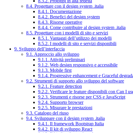
8.3.2. Prototipi in alta fedeltà
8.4. Progettare con il design system .italia
8.4.1. Documentazione
8.4.2. Benefici del design system
8.4.3. Risorse operative
8.4.4. Come contribuire al design system .italia
8.5. Progettare con i modelli di sito e servizi
8.5.1. Vantaggi dell’utilizzo dei modelli
8.5.2. I modelli di sito e servizi disponibili
9. Sviluppo dell’interfaccia
9.1. Approccio allo sviluppo
9.1.1. Attività preliminari
9.1.2. Web design responsivo e accessibile
9.1.3. Mobile first
9.1.4. Progressive enhancement e Graceful degrad
9.2. Strumenti di supporto allo sviluppo del software
9.2.1. Feature detection
9.2.2. Verificare le feature disponibili con Can I us
9.2.3. Strumenti e risorse per CSS e JavaScript
9.2.4. Supporto browser
9.2.5. Misurare le prestazioni
9.3. Catalogo del riuso
9.4. Sviluppare con il design system .italia
9.4.1. Il framework Bootstrap Italia
9.4.2. Il kit di sviluppo React