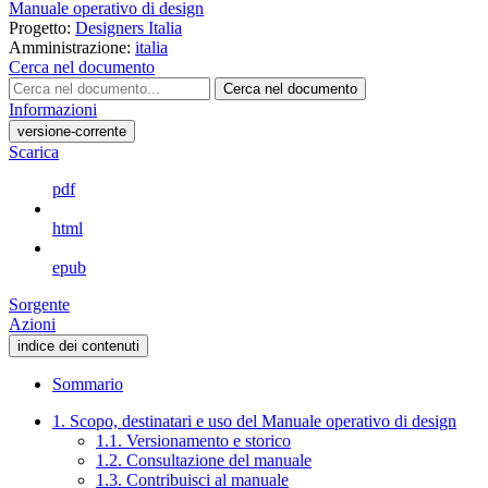
Manuale operativo di design
Progetto:
Designers Italia
Amministrazione:
italia
Cerca nel documento
Cerca nel documento
Informazioni
versione-corrente
Scarica
pdf
html
epub
Sorgente
Azioni
indice dei contenuti
Sommario
1. Scopo, destinatari e uso del Manuale operativo di design
1.1. Versionamento e storico
1.2. Consultazione del manuale
1.3. Contribuisci al manuale