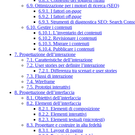
6.8.3. Consenso dei soggetti ritratti
6.9. Ottimizzazione per i motori di ricerca (SEO)
6.9.1. I fattori
on-page
6.9.2. I fattori
off-page
6.9.3. Strumenti di diagnostica SEO: Search Cons
6.10. Gestire i contenuti
6.10.1. L’inventario dei contenuti
6.10.2. Revisionare i contenuti
6.10.3. Migrare i contenuti
6.10.4. Pubblicare i contenuti
7. Progettazione dell’interazione
7.1. Caratteristiche dell’interazione
7.2. User stories per definire l’interazione
7.2.1. Differenza tra scenari e user stories
7.3. Flussi di interazione
7.4. Wireframe
7.5. Prototipi interattivi
8. Progettazione dell’interfaccia
8.1. Obiettivi dell’interfaccia
8.2. Elementi dell’interfaccia
8.2.1. Elementi di composizione
8.2.2. Elementi interattivi
8.2.3. Elementi testuali (microtesti)
8.3. Progettare e costruire in alta fedeltà
8.3.1. Layout di pagina