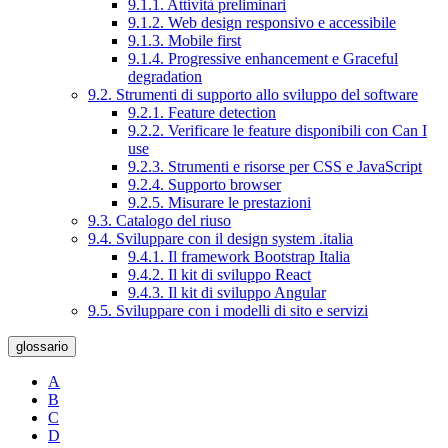
9.1.1. Attività preliminari
9.1.2. Web design responsivo e accessibile
9.1.3. Mobile first
9.1.4. Progressive enhancement e Graceful
degradation
9.2. Strumenti di supporto allo sviluppo del software
9.2.1. Feature detection
9.2.2. Verificare le feature disponibili con Can I
use
9.2.3. Strumenti e risorse per CSS e JavaScript
9.2.4. Supporto browser
9.2.5. Misurare le prestazioni
9.3. Catalogo del riuso
9.4. Sviluppare con il design system .italia
9.4.1. Il framework Bootstrap Italia
9.4.2. Il kit di sviluppo React
9.4.3. Il kit di sviluppo Angular
9.5. Sviluppare con i modelli di sito e servizi
glossario
A
B
C
D