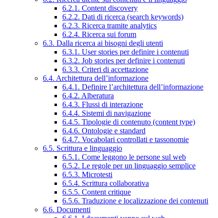
6.2.1. Content discovery
6.2.2. Dati di ricerca (search keywords)
6.2.3. Ricerca tramite analytics
6.2.4. Ricerca sui forum
6.3. Dalla ricerca ai bisogni degli utenti
6.3.1. User stories per definire i contenuti
6.3.2. Job stories per definire i contenuti
6.3.3. Criteri di accettazione
6.4. Architettura dell’informazione
6.4.1. Definire l’architettura dell’informazione
6.4.2. Alberatura
6.4.3. Flussi di interazione
6.4.4. Sistemi di navigazione
6.4.5. Tipologie di contenuto (content type)
6.4.6. Ontologie e standard
6.4.7. Vocabolari controllati e tassonomie
6.5. Scrittura e linguaggio
6.5.1. Come leggono le persone sul web
6.5.2. Le regole per un linguaggio semplice
6.5.3. Microtesti
6.5.4. Scrittura collaborativa
6.5.5. Content critique
6.5.6. Traduzione e localizzazione dei contenuti
6.6. Documenti