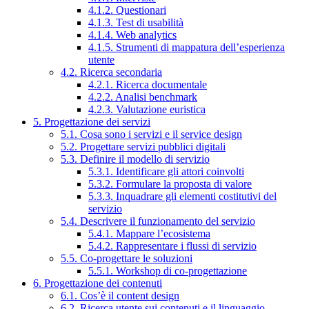
4.1.2. Questionari
4.1.3. Test di usabilità
4.1.4. Web analytics
4.1.5. Strumenti di mappatura dell’esperienza
utente
4.2. Ricerca secondaria
4.2.1. Ricerca documentale
4.2.2. Analisi benchmark
4.2.3. Valutazione euristica
5. Progettazione dei servizi
5.1. Cosa sono i servizi e il service design
5.2. Progettare servizi pubblici digitali
5.3. Definire il modello di servizio
5.3.1. Identificare gli attori coinvolti
5.3.2. Formulare la proposta di valore
5.3.3. Inquadrare gli elementi costitutivi del
servizio
5.4. Descrivere il funzionamento del servizio
5.4.1. Mappare l’ecosistema
5.4.2. Rappresentare i flussi di servizio
5.5. Co-progettare le soluzioni
5.5.1. Workshop di co-progettazione
6. Progettazione dei contenuti
6.1. Cos’è il content design
6.2. Ricerca utente sui contenuti e il linguaggio