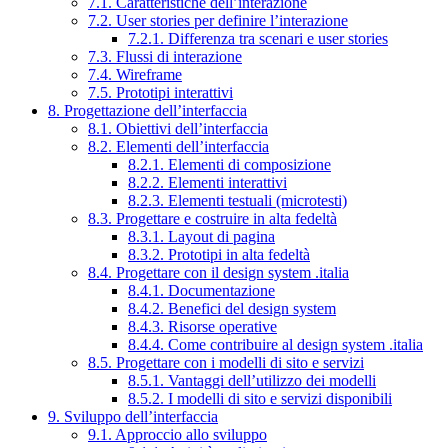
7.1. Caratteristiche dell’interazione
7.2. User stories per definire l’interazione
7.2.1. Differenza tra scenari e user stories
7.3. Flussi di interazione
7.4. Wireframe
7.5. Prototipi interattivi
8. Progettazione dell’interfaccia
8.1. Obiettivi dell’interfaccia
8.2. Elementi dell’interfaccia
8.2.1. Elementi di composizione
8.2.2. Elementi interattivi
8.2.3. Elementi testuali (microtesti)
8.3. Progettare e costruire in alta fedeltà
8.3.1. Layout di pagina
8.3.2. Prototipi in alta fedeltà
8.4. Progettare con il design system .italia
8.4.1. Documentazione
8.4.2. Benefici del design system
8.4.3. Risorse operative
8.4.4. Come contribuire al design system .italia
8.5. Progettare con i modelli di sito e servizi
8.5.1. Vantaggi dell’utilizzo dei modelli
8.5.2. I modelli di sito e servizi disponibili
9. Sviluppo dell’interfaccia
9.1. Approccio allo sviluppo