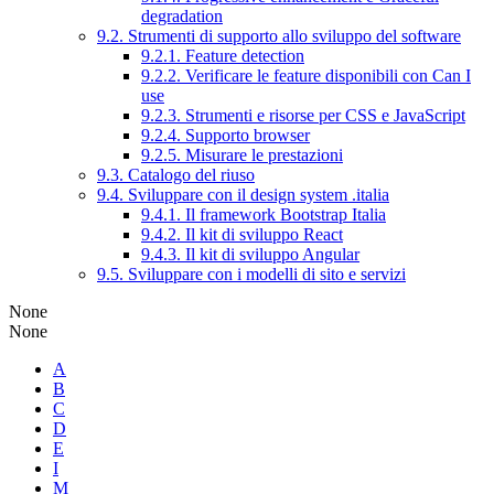
degradation
9.2. Strumenti di supporto allo sviluppo del software
9.2.1. Feature detection
9.2.2. Verificare le feature disponibili con Can I
use
9.2.3. Strumenti e risorse per CSS e JavaScript
9.2.4. Supporto browser
9.2.5. Misurare le prestazioni
9.3. Catalogo del riuso
9.4. Sviluppare con il design system .italia
9.4.1. Il framework Bootstrap Italia
9.4.2. Il kit di sviluppo React
9.4.3. Il kit di sviluppo Angular
9.5. Sviluppare con i modelli di sito e servizi
None
None
A
B
C
D
E
I
M