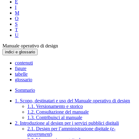
E
I
M
O
S
T
U
Manuale operativo di design
indici e glossario
contenuti
figure
tabelle
glossario
Sommario
1. Scopo, destinatari e uso del Manuale operativo di design
1.1. Versionamento e storico
1.2. Consultazione del manuale
1.3. Contribuisci al manuale
2. Introduzione al design per i servizi pubblici digitali
2.1. Design per l’amministrazione digitale (
e-
government
)