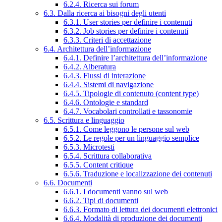
6.2.4. Ricerca sui forum
6.3. Dalla ricerca ai bisogni degli utenti
6.3.1. User stories per definire i contenuti
6.3.2. Job stories per definire i contenuti
6.3.3. Criteri di accettazione
6.4. Architettura dell’informazione
6.4.1. Definire l’architettura dell’informazione
6.4.2. Alberatura
6.4.3. Flussi di interazione
6.4.4. Sistemi di navigazione
6.4.5. Tipologie di contenuto (content type)
6.4.6. Ontologie e standard
6.4.7. Vocabolari controllati e tassonomie
6.5. Scrittura e linguaggio
6.5.1. Come leggono le persone sul web
6.5.2. Le regole per un linguaggio semplice
6.5.3. Microtesti
6.5.4. Scrittura collaborativa
6.5.5. Content critique
6.5.6. Traduzione e localizzazione dei contenuti
6.6. Documenti
6.6.1. I documenti vanno sul web
6.6.2. Tipi di documenti
6.6.3. Formato di lettura dei documenti elettronici
6.6.4. Modalità di produzione dei documenti