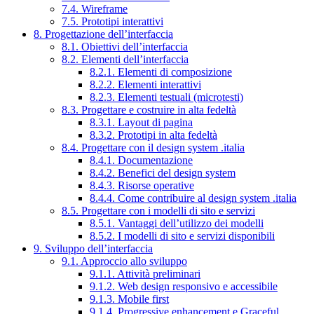
7.4. Wireframe
7.5. Prototipi interattivi
8. Progettazione dell’interfaccia
8.1. Obiettivi dell’interfaccia
8.2. Elementi dell’interfaccia
8.2.1. Elementi di composizione
8.2.2. Elementi interattivi
8.2.3. Elementi testuali (microtesti)
8.3. Progettare e costruire in alta fedeltà
8.3.1. Layout di pagina
8.3.2. Prototipi in alta fedeltà
8.4. Progettare con il design system .italia
8.4.1. Documentazione
8.4.2. Benefici del design system
8.4.3. Risorse operative
8.4.4. Come contribuire al design system .italia
8.5. Progettare con i modelli di sito e servizi
8.5.1. Vantaggi dell’utilizzo dei modelli
8.5.2. I modelli di sito e servizi disponibili
9. Sviluppo dell’interfaccia
9.1. Approccio allo sviluppo
9.1.1. Attività preliminari
9.1.2. Web design responsivo e accessibile
9.1.3. Mobile first
9.1.4. Progressive enhancement e Graceful