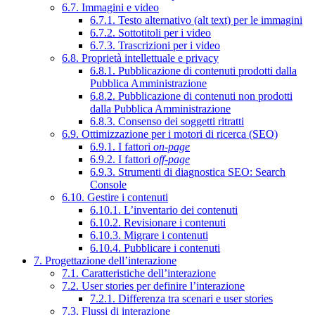
6.7. Immagini e video
6.7.1. Testo alternativo (alt text) per le immagini
6.7.2. Sottotitoli per i video
6.7.3. Trascrizioni per i video
6.8. Proprietà intellettuale e privacy
6.8.1. Pubblicazione di contenuti prodotti dalla
Pubblica Amministrazione
6.8.2. Pubblicazione di contenuti non prodotti
dalla Pubblica Amministrazione
6.8.3. Consenso dei soggetti ritratti
6.9. Ottimizzazione per i motori di ricerca (SEO)
6.9.1. I fattori
on-page
6.9.2. I fattori
off-page
6.9.3. Strumenti di diagnostica SEO: Search
Console
6.10. Gestire i contenuti
6.10.1. L’inventario dei contenuti
6.10.2. Revisionare i contenuti
6.10.3. Migrare i contenuti
6.10.4. Pubblicare i contenuti
7. Progettazione dell’interazione
7.1. Caratteristiche dell’interazione
7.2. User stories per definire l’interazione
7.2.1. Differenza tra scenari e user stories
7.3. Flussi di interazione