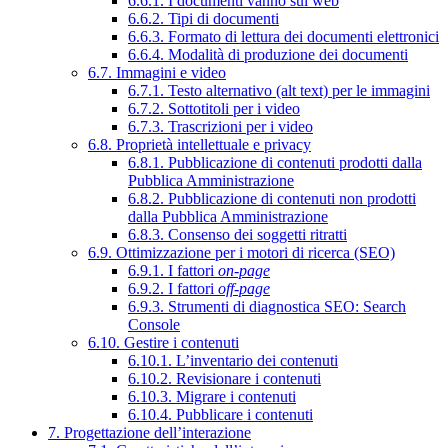
6.6.1. I documenti vanno sul web
6.6.2. Tipi di documenti
6.6.3. Formato di lettura dei documenti elettronici
6.6.4. Modalità di produzione dei documenti
6.7. Immagini e video
6.7.1. Testo alternativo (alt text) per le immagini
6.7.2. Sottotitoli per i video
6.7.3. Trascrizioni per i video
6.8. Proprietà intellettuale e privacy
6.8.1. Pubblicazione di contenuti prodotti dalla
Pubblica Amministrazione
6.8.2. Pubblicazione di contenuti non prodotti
dalla Pubblica Amministrazione
6.8.3. Consenso dei soggetti ritratti
6.9. Ottimizzazione per i motori di ricerca (SEO)
6.9.1. I fattori
on-page
6.9.2. I fattori
off-page
6.9.3. Strumenti di diagnostica SEO: Search
Console
6.10. Gestire i contenuti
6.10.1. L’inventario dei contenuti
6.10.2. Revisionare i contenuti
6.10.3. Migrare i contenuti
6.10.4. Pubblicare i contenuti
7. Progettazione dell’interazione