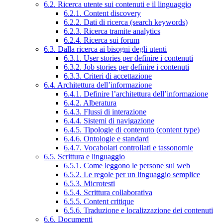
6.2. Ricerca utente sui contenuti e il linguaggio
6.2.1. Content discovery
6.2.2. Dati di ricerca (search keywords)
6.2.3. Ricerca tramite analytics
6.2.4. Ricerca sui forum
6.3. Dalla ricerca ai bisogni degli utenti
6.3.1. User stories per definire i contenuti
6.3.2. Job stories per definire i contenuti
6.3.3. Criteri di accettazione
6.4. Architettura dell’informazione
6.4.1. Definire l’architettura dell’informazione
6.4.2. Alberatura
6.4.3. Flussi di interazione
6.4.4. Sistemi di navigazione
6.4.5. Tipologie di contenuto (content type)
6.4.6. Ontologie e standard
6.4.7. Vocabolari controllati e tassonomie
6.5. Scrittura e linguaggio
6.5.1. Come leggono le persone sul web
6.5.2. Le regole per un linguaggio semplice
6.5.3. Microtesti
6.5.4. Scrittura collaborativa
6.5.5. Content critique
6.5.6. Traduzione e localizzazione dei contenuti
6.6. Documenti