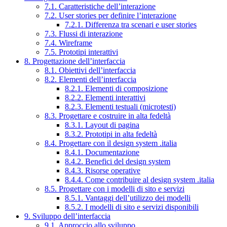
7.1. Caratteristiche dell’interazione
7.2. User stories per definire l’interazione
7.2.1. Differenza tra scenari e user stories
7.3. Flussi di interazione
7.4. Wireframe
7.5. Prototipi interattivi
8. Progettazione dell’interfaccia
8.1. Obiettivi dell’interfaccia
8.2. Elementi dell’interfaccia
8.2.1. Elementi di composizione
8.2.2. Elementi interattivi
8.2.3. Elementi testuali (microtesti)
8.3. Progettare e costruire in alta fedeltà
8.3.1. Layout di pagina
8.3.2. Prototipi in alta fedeltà
8.4. Progettare con il design system .italia
8.4.1. Documentazione
8.4.2. Benefici del design system
8.4.3. Risorse operative
8.4.4. Come contribuire al design system .italia
8.5. Progettare con i modelli di sito e servizi
8.5.1. Vantaggi dell’utilizzo dei modelli
8.5.2. I modelli di sito e servizi disponibili
9. Sviluppo dell’interfaccia
9.1. Approccio allo sviluppo