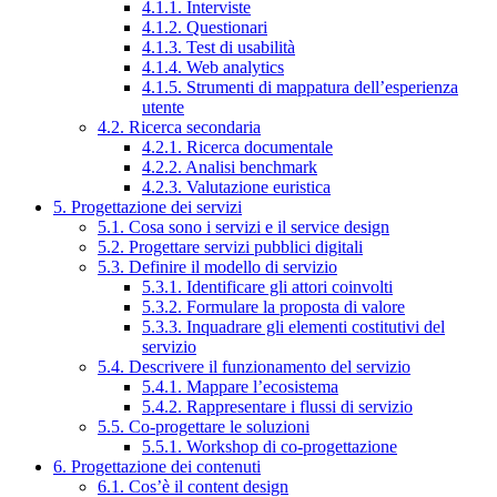
4.1.1. Interviste
4.1.2. Questionari
4.1.3. Test di usabilità
4.1.4. Web analytics
4.1.5. Strumenti di mappatura dell’esperienza
utente
4.2. Ricerca secondaria
4.2.1. Ricerca documentale
4.2.2. Analisi benchmark
4.2.3. Valutazione euristica
5. Progettazione dei servizi
5.1. Cosa sono i servizi e il service design
5.2. Progettare servizi pubblici digitali
5.3. Definire il modello di servizio
5.3.1. Identificare gli attori coinvolti
5.3.2. Formulare la proposta di valore
5.3.3. Inquadrare gli elementi costitutivi del
servizio
5.4. Descrivere il funzionamento del servizio
5.4.1. Mappare l’ecosistema
5.4.2. Rappresentare i flussi di servizio
5.5. Co-progettare le soluzioni
5.5.1. Workshop di co-progettazione
6. Progettazione dei contenuti
6.1. Cos’è il content design