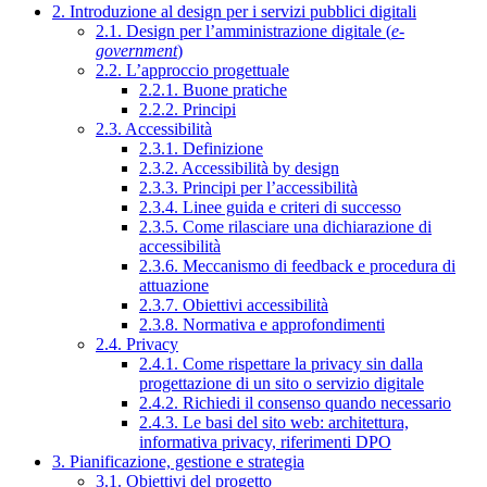
2. Introduzione al design per i servizi pubblici digitali
2.1. Design per l’amministrazione digitale (
e-
government
)
2.2. L’approccio progettuale
2.2.1. Buone pratiche
2.2.2. Principi
2.3. Accessibilità
2.3.1. Definizione
2.3.2. Accessibilità by design
2.3.3. Principi per l’accessibilità
2.3.4. Linee guida e criteri di successo
2.3.5. Come rilasciare una dichiarazione di
accessibilità
2.3.6. Meccanismo di feedback e procedura di
attuazione
2.3.7. Obiettivi accessibilità
2.3.8. Normativa e approfondimenti
2.4. Privacy
2.4.1. Come rispettare la privacy sin dalla
progettazione di un sito o servizio digitale
2.4.2. Richiedi il consenso quando necessario
2.4.3. Le basi del sito web: architettura,
informativa privacy, riferimenti DPO
3. Pianificazione, gestione e strategia
3.1. Obiettivi del progetto