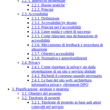
2.2. L’approccio progettuale
2.2.1. Buone pratiche
2.2.2. Principi
2.3. Accessibilità
2.3.1. Definizione
2.3.2. Accessibilità by design
2.3.3. Principi per l’accessibilità
2.3.4. Linee guida e criteri di successo
2.3.5. Come rilasciare una dichiarazione di
accessibilità
2.3.6. Meccanismo di feedback e procedura di
attuazione
2.3.7. Obiettivi accessibilità
2.3.8. Normativa e approfondimenti
2.4. Privacy
2.4.1. Come rispettare la privacy sin dalla
progettazione di un sito o servizio digitale
2.4.2. Richiedi il consenso quando necessario
2.4.3. Le basi del sito web: architettura,
informativa privacy, riferimenti DPO
3. Pianificazione, gestione e strategia
3.1. Obiettivi del progetto
3.2. Tipologie di progetti
3.2.1. Tipologie di progetto in base agli attori
coinvolti nel servizio