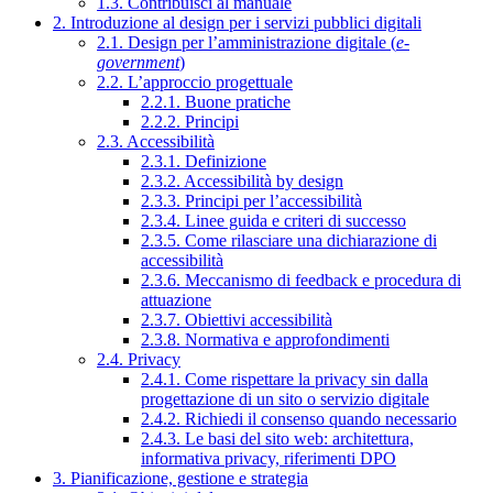
1.3. Contribuisci al manuale
2. Introduzione al design per i servizi pubblici digitali
2.1. Design per l’amministrazione digitale (
e-
government
)
2.2. L’approccio progettuale
2.2.1. Buone pratiche
2.2.2. Principi
2.3. Accessibilità
2.3.1. Definizione
2.3.2. Accessibilità by design
2.3.3. Principi per l’accessibilità
2.3.4. Linee guida e criteri di successo
2.3.5. Come rilasciare una dichiarazione di
accessibilità
2.3.6. Meccanismo di feedback e procedura di
attuazione
2.3.7. Obiettivi accessibilità
2.3.8. Normativa e approfondimenti
2.4. Privacy
2.4.1. Come rispettare la privacy sin dalla
progettazione di un sito o servizio digitale
2.4.2. Richiedi il consenso quando necessario
2.4.3. Le basi del sito web: architettura,
informativa privacy, riferimenti DPO
3. Pianificazione, gestione e strategia