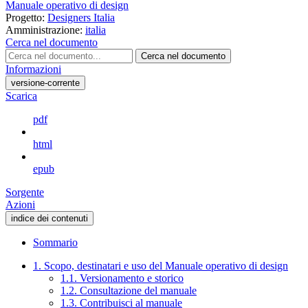
Manuale operativo di design
Progetto:
Designers Italia
Amministrazione:
italia
Cerca nel documento
Cerca nel documento
Informazioni
versione-corrente
Scarica
pdf
html
epub
Sorgente
Azioni
indice dei contenuti
Sommario
1. Scopo, destinatari e uso del Manuale operativo di design
1.1. Versionamento e storico
1.2. Consultazione del manuale
1.3. Contribuisci al manuale