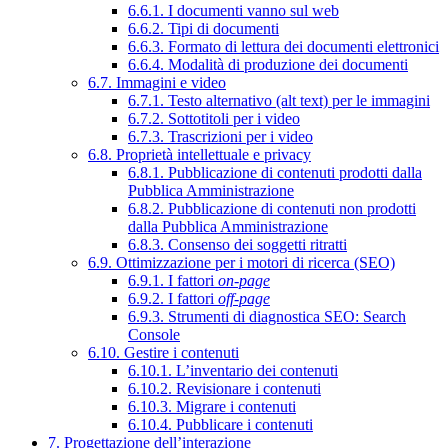
6.6.1. I documenti vanno sul web
6.6.2. Tipi di documenti
6.6.3. Formato di lettura dei documenti elettronici
6.6.4. Modalità di produzione dei documenti
6.7. Immagini e video
6.7.1. Testo alternativo (alt text) per le immagini
6.7.2. Sottotitoli per i video
6.7.3. Trascrizioni per i video
6.8. Proprietà intellettuale e privacy
6.8.1. Pubblicazione di contenuti prodotti dalla
Pubblica Amministrazione
6.8.2. Pubblicazione di contenuti non prodotti
dalla Pubblica Amministrazione
6.8.3. Consenso dei soggetti ritratti
6.9. Ottimizzazione per i motori di ricerca (SEO)
6.9.1. I fattori
on-page
6.9.2. I fattori
off-page
6.9.3. Strumenti di diagnostica SEO: Search
Console
6.10. Gestire i contenuti
6.10.1. L’inventario dei contenuti
6.10.2. Revisionare i contenuti
6.10.3. Migrare i contenuti
6.10.4. Pubblicare i contenuti
7. Progettazione dell’interazione