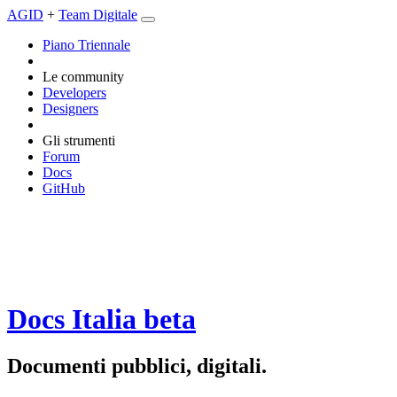
AGID
+
Team Digitale
Piano Triennale
Le community
Developers
Designers
Gli strumenti
Forum
Docs
GitHub
Docs Italia
beta
Documenti pubblici, digitali.