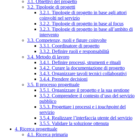
3.1. Obiettivi del progetto
3.2. Tipologie di progetti
3.2.1. Tipologie di progetto in base agli attori
coinvolti nel servizio
3.2.2. Tipologie di progetto in base al focus
3.2.3. Tipologie di progetto in base all’ambito di
intervento
3.3. Competenze, ruoli e figure coinvolte
3.3.1. Coordinatore di progetto
3.3.2. Definire ruoli e responsabilità
3.4. Metodo di lavoro
3.4.1. Definire processi, strumenti e rituali
3.4.2. Curare la documentazione di progetto
3.4.3. Organizzare tavoli tecnici collaborativi
3.4.4. Prendere decisioni
3.5. Il processo progettuale
3.5.1. Organizzare il progetto e la sua gestione
3.5.2. Comprendere il contesto d’uso del servizio
pubblico
3.5.3. Progettare i processi e i
touchpoint
del
servizio
3.5.4. Realizzare l’interfaccia utente del servizio
3.5.5. Validare la soluzione ottenuta
4. Ricerca progettuale
4.1. Ricerca primaria