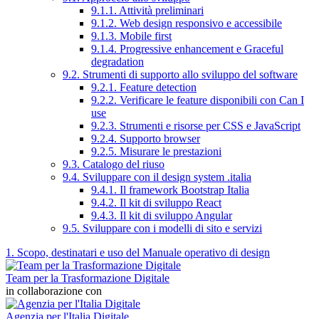
9.1.1. Attività preliminari
9.1.2. Web design responsivo e accessibile
9.1.3. Mobile first
9.1.4. Progressive enhancement e Graceful
degradation
9.2. Strumenti di supporto allo sviluppo del software
9.2.1. Feature detection
9.2.2. Verificare le feature disponibili con Can I
use
9.2.3. Strumenti e risorse per CSS e JavaScript
9.2.4. Supporto browser
9.2.5. Misurare le prestazioni
9.3. Catalogo del riuso
9.4. Sviluppare con il design system .italia
9.4.1. Il framework Bootstrap Italia
9.4.2. Il kit di sviluppo React
9.4.3. Il kit di sviluppo Angular
9.5. Sviluppare con i modelli di sito e servizi
1. Scopo, destinatari e uso del Manuale operativo di design
Team per la Trasformazione Digitale
in collaborazione con
Agenzia per l'Italia Digitale