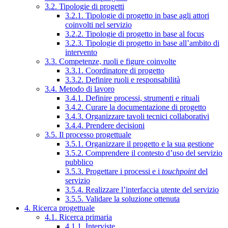
3.2. Tipologie di progetti
3.2.1. Tipologie di progetto in base agli attori
coinvolti nel servizio
3.2.2. Tipologie di progetto in base al focus
3.2.3. Tipologie di progetto in base all’ambito di
intervento
3.3. Competenze, ruoli e figure coinvolte
3.3.1. Coordinatore di progetto
3.3.2. Definire ruoli e responsabilità
3.4. Metodo di lavoro
3.4.1. Definire processi, strumenti e rituali
3.4.2. Curare la documentazione di progetto
3.4.3. Organizzare tavoli tecnici collaborativi
3.4.4. Prendere decisioni
3.5. Il processo progettuale
3.5.1. Organizzare il progetto e la sua gestione
3.5.2. Comprendere il contesto d’uso del servizio
pubblico
3.5.3. Progettare i processi e i
touchpoint
del
servizio
3.5.4. Realizzare l’interfaccia utente del servizio
3.5.5. Validare la soluzione ottenuta
4. Ricerca progettuale
4.1. Ricerca primaria
4.1.1. Interviste