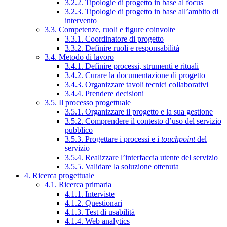
3.2.2. Tipologie di progetto in base al focus
3.2.3. Tipologie di progetto in base all’ambito di
intervento
3.3. Competenze, ruoli e figure coinvolte
3.3.1. Coordinatore di progetto
3.3.2. Definire ruoli e responsabilità
3.4. Metodo di lavoro
3.4.1. Definire processi, strumenti e rituali
3.4.2. Curare la documentazione di progetto
3.4.3. Organizzare tavoli tecnici collaborativi
3.4.4. Prendere decisioni
3.5. Il processo progettuale
3.5.1. Organizzare il progetto e la sua gestione
3.5.2. Comprendere il contesto d’uso del servizio
pubblico
3.5.3. Progettare i processi e i
touchpoint
del
servizio
3.5.4. Realizzare l’interfaccia utente del servizio
3.5.5. Validare la soluzione ottenuta
4. Ricerca progettuale
4.1. Ricerca primaria
4.1.1. Interviste
4.1.2. Questionari
4.1.3. Test di usabilità
4.1.4. Web analytics