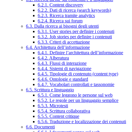
6.2.1. Content discovery
6.2.2. Dati di ricerca (search keywords)
6.2.3. Ricerca tramite analytics
6.2.4. Ricerca sui forum
6.3. Dalla ricerca ai bisogni degli utenti
6.3.1. User stories per definire i contenuti
6.3.2. Job stories per definire i contenuti
6.3.3. Criteri di accettazione
6.4. Architettura dell’informazione
6.4.1. Definire l’architettura dell’informazione
6.4.2. Alberatura
6.4.3. Flussi di interazione
6.4.4. Sistemi di navigazione
6.4.5. Tipologie di contenuto (content type)
6.4.6. Ontologie e standard
6.4.7. Vocabolari controllati e tassonomie
6.5. Scrittura e linguaggio
6.5.1. Come leggono le persone sul web
6.5.2. Le regole per un linguaggio semplice
6.5.3. Microtesti
6.5.4. Scrittura collaborativa
6.5.5. Content critique
6.5.6. Traduzione e localizzazione dei contenuti
6.6. Documenti