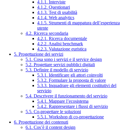
4.1.1. Interviste
4.1.2. Questionari
4.1.3. Test di usabilità
4.1.4. Web analytics
4.1.5. Strumenti di mappatura dell’esperienza
utente
4.2. Ricerca secondaria
4.2.1. Ricerca documentale
4.2.2. Analisi benchmark
4.2.3. Valutazione euristica
5. Progettazione dei servizi
5.1. Cosa sono i servizi e il service design
5.2. Progettare servizi pubblici digitali
5.3. Definire il modello di servizio
5.3.1. Identificare gli attori coinvolti
5.3.2. Formulare la proposta di valore
5.3.3. Inquadrare gli elementi costitutivi del
servizio
5.4. Descrivere il funzionamento del servizio
5.4.1. Mappare l’ecosistema
5.4.2. Rappresentare i flussi di servizio
5.5. Co-progettare le soluzioni
5.5.1. Workshop di co-progettazione
6. Progettazione dei contenuti
6.1. Cos’è il content design