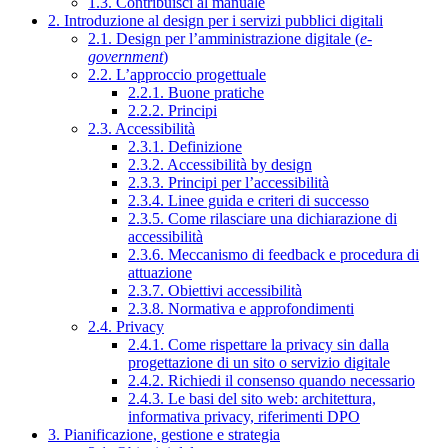
1.3. Contribuisci al manuale
2. Introduzione al design per i servizi pubblici digitali
2.1. Design per l’amministrazione digitale (
e-
government
)
2.2. L’approccio progettuale
2.2.1. Buone pratiche
2.2.2. Principi
2.3. Accessibilità
2.3.1. Definizione
2.3.2. Accessibilità by design
2.3.3. Principi per l’accessibilità
2.3.4. Linee guida e criteri di successo
2.3.5. Come rilasciare una dichiarazione di
accessibilità
2.3.6. Meccanismo di feedback e procedura di
attuazione
2.3.7. Obiettivi accessibilità
2.3.8. Normativa e approfondimenti
2.4. Privacy
2.4.1. Come rispettare la privacy sin dalla
progettazione di un sito o servizio digitale
2.4.2. Richiedi il consenso quando necessario
2.4.3. Le basi del sito web: architettura,
informativa privacy, riferimenti DPO
3. Pianificazione, gestione e strategia