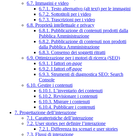
6.7. Immagini e video
6.7.1. Testo alternativo (alt text) per le immagini
6.7.2. Sottotitoli per i video
6.7.3. Trascrizioni per i video
6.8. Proprietà intellettuale e privacy
6.8.1. Pubblicazione di contenuti prodotti dalla
Pubblica Amministrazione
6.8.2. Pubblicazione di contenuti non prodotti
dalla Pubblica Amministrazione
6.8.3. Consenso dei soggetti ritratti
6.9. Ottimizzazione per i motori di ricerca (SEO)
6.9.1. I fattori
on-page
6.9.2. I fattori
off-page
6.9.3. Strumenti di diagnostica SEO: Search
Console
6.10. Gestire i contenuti
6.10.1. L’inventario dei contenuti
6.10.2. Revisionare i contenuti
6.10.3. Migrare i contenuti
6.10.4. Pubblicare i contenuti
7. Progettazione dell’interazione
7.1. Caratteristiche dell’interazione
7.2. User stories per definire l’interazione
7.2.1. Differenza tra scenari e user stories
7.3. Flussi di interazione