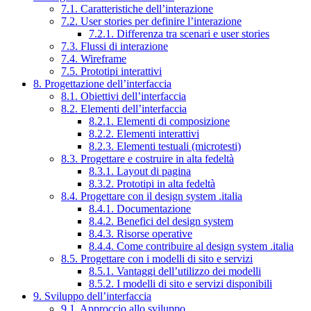
7.1. Caratteristiche dell’interazione
7.2. User stories per definire l’interazione
7.2.1. Differenza tra scenari e user stories
7.3. Flussi di interazione
7.4. Wireframe
7.5. Prototipi interattivi
8. Progettazione dell’interfaccia
8.1. Obiettivi dell’interfaccia
8.2. Elementi dell’interfaccia
8.2.1. Elementi di composizione
8.2.2. Elementi interattivi
8.2.3. Elementi testuali (microtesti)
8.3. Progettare e costruire in alta fedeltà
8.3.1. Layout di pagina
8.3.2. Prototipi in alta fedeltà
8.4. Progettare con il design system .italia
8.4.1. Documentazione
8.4.2. Benefici del design system
8.4.3. Risorse operative
8.4.4. Come contribuire al design system .italia
8.5. Progettare con i modelli di sito e servizi
8.5.1. Vantaggi dell’utilizzo dei modelli
8.5.2. I modelli di sito e servizi disponibili
9. Sviluppo dell’interfaccia
9.1. Approccio allo sviluppo