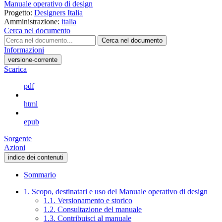
Manuale operativo di design
Progetto:
Designers Italia
Amministrazione:
italia
Cerca nel documento
Cerca nel documento
Informazioni
versione-corrente
Scarica
pdf
html
epub
Sorgente
Azioni
indice dei contenuti
Sommario
1. Scopo, destinatari e uso del Manuale operativo di design
1.1. Versionamento e storico
1.2. Consultazione del manuale
1.3. Contribuisci al manuale