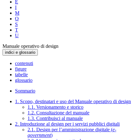
E
I
M
O
S
T
U
Manuale operativo di design
indici e glossario
contenuti
figure
tabelle
glossario
Sommario
1. Scopo, destinatari e uso del Manuale operativo di design
1.1. Versionamento e storico
1.2. Consultazione del manuale
1.3. Contribuisci al manuale
2. Introduzione al design per i servizi pubblici digitali
2.1. Design per l’amministrazione digitale (
e-
government
)