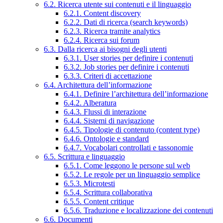
6.2. Ricerca utente sui contenuti e il linguaggio
6.2.1. Content discovery
6.2.2. Dati di ricerca (search keywords)
6.2.3. Ricerca tramite analytics
6.2.4. Ricerca sui forum
6.3. Dalla ricerca ai bisogni degli utenti
6.3.1. User stories per definire i contenuti
6.3.2. Job stories per definire i contenuti
6.3.3. Criteri di accettazione
6.4. Architettura dell’informazione
6.4.1. Definire l’architettura dell’informazione
6.4.2. Alberatura
6.4.3. Flussi di interazione
6.4.4. Sistemi di navigazione
6.4.5. Tipologie di contenuto (content type)
6.4.6. Ontologie e standard
6.4.7. Vocabolari controllati e tassonomie
6.5. Scrittura e linguaggio
6.5.1. Come leggono le persone sul web
6.5.2. Le regole per un linguaggio semplice
6.5.3. Microtesti
6.5.4. Scrittura collaborativa
6.5.5. Content critique
6.5.6. Traduzione e localizzazione dei contenuti
6.6. Documenti