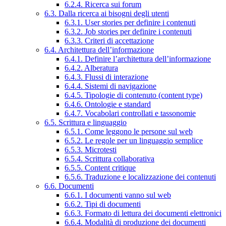
6.2.4. Ricerca sui forum
6.3. Dalla ricerca ai bisogni degli utenti
6.3.1. User stories per definire i contenuti
6.3.2. Job stories per definire i contenuti
6.3.3. Criteri di accettazione
6.4. Architettura dell’informazione
6.4.1. Definire l’architettura dell’informazione
6.4.2. Alberatura
6.4.3. Flussi di interazione
6.4.4. Sistemi di navigazione
6.4.5. Tipologie di contenuto (content type)
6.4.6. Ontologie e standard
6.4.7. Vocabolari controllati e tassonomie
6.5. Scrittura e linguaggio
6.5.1. Come leggono le persone sul web
6.5.2. Le regole per un linguaggio semplice
6.5.3. Microtesti
6.5.4. Scrittura collaborativa
6.5.5. Content critique
6.5.6. Traduzione e localizzazione dei contenuti
6.6. Documenti
6.6.1. I documenti vanno sul web
6.6.2. Tipi di documenti
6.6.3. Formato di lettura dei documenti elettronici
6.6.4. Modalità di produzione dei documenti