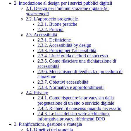
2. Introduzione al design per i servizi pubblici digitali
2.1. Design per l’amministrazione digitale (
e-
government
)
2.2. L’approccio progettuale
2.2.1. Buone pratiche
2.2.2. Principi
2.3. Accessibilità
2.3.1. Definizione
2.3.2. Accessibilità by design
2.3.3. Principi per l’accessibilità
2.3.4. Linee guida e criteri di successo
2.3.5. Come rilasciare una dichiarazione di
accessibilità
2.3.6. Meccanismo di feedback e procedura di
attuazione
2.3.7. Obiettivi accessibilità
2.3.8. Normativa e approfondimenti
2.4. Privacy
2.4.1. Come rispettare la privacy sin dalla
progettazione di un sito o servizio digitale
2.4.2. Richiedi il consenso quando necessario
2.4.3. Le basi del sito web: architettura,
informativa privacy, riferimenti DPO
3. Pianificazione, gestione e strategia
3.1. Obiettivi del progetto