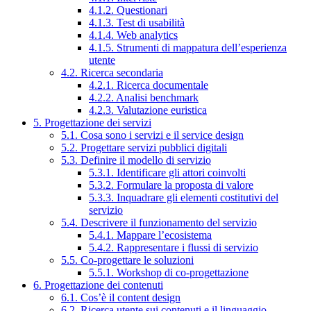
4.1.2. Questionari
4.1.3. Test di usabilità
4.1.4. Web analytics
4.1.5. Strumenti di mappatura dell’esperienza
utente
4.2. Ricerca secondaria
4.2.1. Ricerca documentale
4.2.2. Analisi benchmark
4.2.3. Valutazione euristica
5. Progettazione dei servizi
5.1. Cosa sono i servizi e il service design
5.2. Progettare servizi pubblici digitali
5.3. Definire il modello di servizio
5.3.1. Identificare gli attori coinvolti
5.3.2. Formulare la proposta di valore
5.3.3. Inquadrare gli elementi costitutivi del
servizio
5.4. Descrivere il funzionamento del servizio
5.4.1. Mappare l’ecosistema
5.4.2. Rappresentare i flussi di servizio
5.5. Co-progettare le soluzioni
5.5.1. Workshop di co-progettazione
6. Progettazione dei contenuti
6.1. Cos’è il content design
6.2. Ricerca utente sui contenuti e il linguaggio