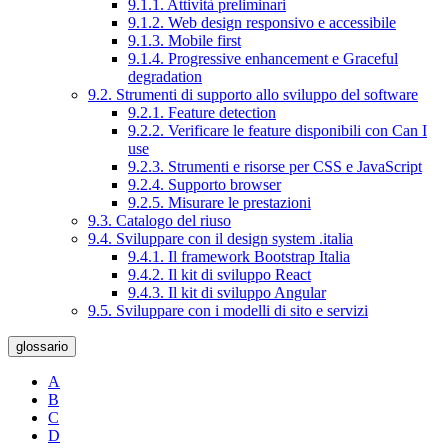
9.1.1. Attività preliminari
9.1.2. Web design responsivo e accessibile
9.1.3. Mobile first
9.1.4. Progressive enhancement e Graceful
degradation
9.2. Strumenti di supporto allo sviluppo del software
9.2.1. Feature detection
9.2.2. Verificare le feature disponibili con Can I
use
9.2.3. Strumenti e risorse per CSS e JavaScript
9.2.4. Supporto browser
9.2.5. Misurare le prestazioni
9.3. Catalogo del riuso
9.4. Sviluppare con il design system .italia
9.4.1. Il framework Bootstrap Italia
9.4.2. Il kit di sviluppo React
9.4.3. Il kit di sviluppo Angular
9.5. Sviluppare con i modelli di sito e servizi
glossario
A
B
C
D