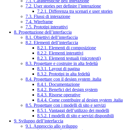
7.1. Caratteristiche dell’interazione
7.2. User stories per definire l’interazione
7.2.1. Differenza tra scenari e user stories
7.3. Flussi di interazione
7.4. Wireframe
7.5. Prototipi interattivi
8. Progettazione dell’interfaccia
8.1. Obiettivi dell’interfaccia
8.2. Elementi dell’interfaccia
8.2.1. Elementi di composizione
8.2.2. Elementi interattivi
8.2.3. Elementi testuali (microtesti)
8.3. Progettare e costruire in alta fedeltà
8.3.1. Layout di pagina
8.3.2. Prototipi in alta fedeltà
8.4. Progettare con il design system .italia
8.4.1. Documentazione
8.4.2. Benefici del design system
8.4.3. Risorse operative
8.4.4. Come contribuire al design system .italia
8.5. Progettare con i modelli di sito e servizi
8.5.1. Vantaggi dell’utilizzo dei modelli
8.5.2. I modelli di sito e servizi disponibili
9. Sviluppo dell’interfaccia
9.1. Approccio allo sviluppo