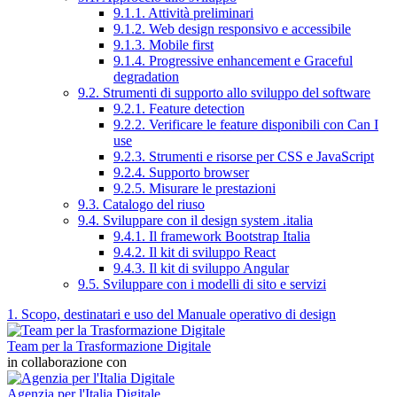
9.1.1. Attività preliminari
9.1.2. Web design responsivo e accessibile
9.1.3. Mobile first
9.1.4. Progressive enhancement e Graceful
degradation
9.2. Strumenti di supporto allo sviluppo del software
9.2.1. Feature detection
9.2.2. Verificare le feature disponibili con Can I
use
9.2.3. Strumenti e risorse per CSS e JavaScript
9.2.4. Supporto browser
9.2.5. Misurare le prestazioni
9.3. Catalogo del riuso
9.4. Sviluppare con il design system .italia
9.4.1. Il framework Bootstrap Italia
9.4.2. Il kit di sviluppo React
9.4.3. Il kit di sviluppo Angular
9.5. Sviluppare con i modelli di sito e servizi
1. Scopo, destinatari e uso del Manuale operativo di design
Team per la Trasformazione Digitale
in collaborazione con
Agenzia per l'Italia Digitale