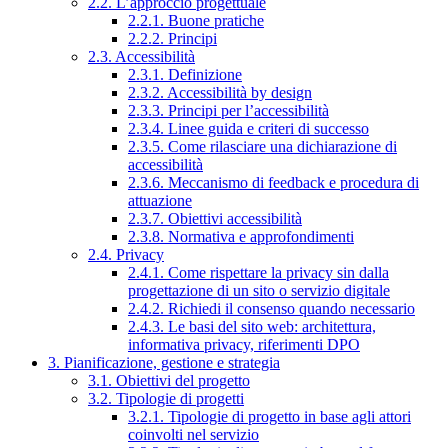
2.2. L’approccio progettuale
2.2.1. Buone pratiche
2.2.2. Principi
2.3. Accessibilità
2.3.1. Definizione
2.3.2. Accessibilità by design
2.3.3. Principi per l’accessibilità
2.3.4. Linee guida e criteri di successo
2.3.5. Come rilasciare una dichiarazione di
accessibilità
2.3.6. Meccanismo di feedback e procedura di
attuazione
2.3.7. Obiettivi accessibilità
2.3.8. Normativa e approfondimenti
2.4. Privacy
2.4.1. Come rispettare la privacy sin dalla
progettazione di un sito o servizio digitale
2.4.2. Richiedi il consenso quando necessario
2.4.3. Le basi del sito web: architettura,
informativa privacy, riferimenti DPO
3. Pianificazione, gestione e strategia
3.1. Obiettivi del progetto
3.2. Tipologie di progetti
3.2.1. Tipologie di progetto in base agli attori
coinvolti nel servizio