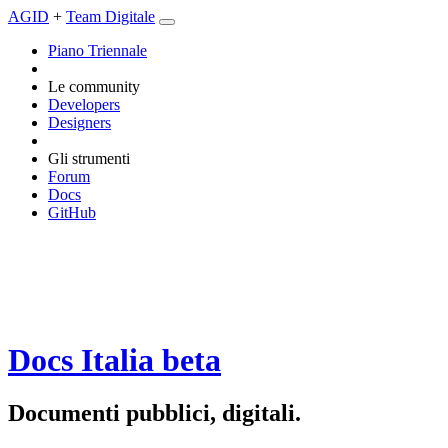
AGID
+
Team Digitale
Piano Triennale
Le community
Developers
Designers
Gli strumenti
Forum
Docs
GitHub
Docs Italia
beta
Documenti pubblici, digitali.