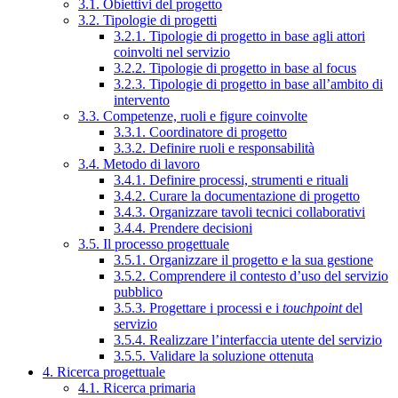
3.1. Obiettivi del progetto
3.2. Tipologie di progetti
3.2.1. Tipologie di progetto in base agli attori
coinvolti nel servizio
3.2.2. Tipologie di progetto in base al focus
3.2.3. Tipologie di progetto in base all’ambito di
intervento
3.3. Competenze, ruoli e figure coinvolte
3.3.1. Coordinatore di progetto
3.3.2. Definire ruoli e responsabilità
3.4. Metodo di lavoro
3.4.1. Definire processi, strumenti e rituali
3.4.2. Curare la documentazione di progetto
3.4.3. Organizzare tavoli tecnici collaborativi
3.4.4. Prendere decisioni
3.5. Il processo progettuale
3.5.1. Organizzare il progetto e la sua gestione
3.5.2. Comprendere il contesto d’uso del servizio
pubblico
3.5.3. Progettare i processi e i
touchpoint
del
servizio
3.5.4. Realizzare l’interfaccia utente del servizio
3.5.5. Validare la soluzione ottenuta
4. Ricerca progettuale
4.1. Ricerca primaria