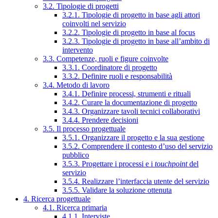
3.2. Tipologie di progetti
3.2.1. Tipologie di progetto in base agli attori
coinvolti nel servizio
3.2.2. Tipologie di progetto in base al focus
3.2.3. Tipologie di progetto in base all’ambito di
intervento
3.3. Competenze, ruoli e figure coinvolte
3.3.1. Coordinatore di progetto
3.3.2. Definire ruoli e responsabilità
3.4. Metodo di lavoro
3.4.1. Definire processi, strumenti e rituali
3.4.2. Curare la documentazione di progetto
3.4.3. Organizzare tavoli tecnici collaborativi
3.4.4. Prendere decisioni
3.5. Il processo progettuale
3.5.1. Organizzare il progetto e la sua gestione
3.5.2. Comprendere il contesto d’uso del servizio
pubblico
3.5.3. Progettare i processi e i
touchpoint
del
servizio
3.5.4. Realizzare l’interfaccia utente del servizio
3.5.5. Validare la soluzione ottenuta
4. Ricerca progettuale
4.1. Ricerca primaria
4.1.1. Interviste