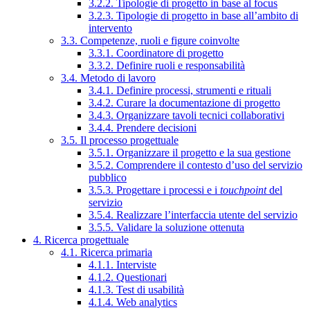
3.2.2. Tipologie di progetto in base al focus
3.2.3. Tipologie di progetto in base all’ambito di
intervento
3.3. Competenze, ruoli e figure coinvolte
3.3.1. Coordinatore di progetto
3.3.2. Definire ruoli e responsabilità
3.4. Metodo di lavoro
3.4.1. Definire processi, strumenti e rituali
3.4.2. Curare la documentazione di progetto
3.4.3. Organizzare tavoli tecnici collaborativi
3.4.4. Prendere decisioni
3.5. Il processo progettuale
3.5.1. Organizzare il progetto e la sua gestione
3.5.2. Comprendere il contesto d’uso del servizio
pubblico
3.5.3. Progettare i processi e i
touchpoint
del
servizio
3.5.4. Realizzare l’interfaccia utente del servizio
3.5.5. Validare la soluzione ottenuta
4. Ricerca progettuale
4.1. Ricerca primaria
4.1.1. Interviste
4.1.2. Questionari
4.1.3. Test di usabilità
4.1.4. Web analytics