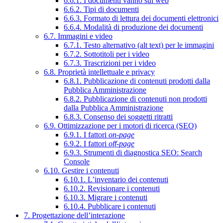
6.6.1. I documenti vanno sul web
6.6.2. Tipi di documenti
6.6.3. Formato di lettura dei documenti elettronici
6.6.4. Modalità di produzione dei documenti
6.7. Immagini e video
6.7.1. Testo alternativo (alt text) per le immagini
6.7.2. Sottotitoli per i video
6.7.3. Trascrizioni per i video
6.8. Proprietà intellettuale e privacy
6.8.1. Pubblicazione di contenuti prodotti dalla
Pubblica Amministrazione
6.8.2. Pubblicazione di contenuti non prodotti
dalla Pubblica Amministrazione
6.8.3. Consenso dei soggetti ritratti
6.9. Ottimizzazione per i motori di ricerca (SEO)
6.9.1. I fattori
on-page
6.9.2. I fattori
off-page
6.9.3. Strumenti di diagnostica SEO: Search
Console
6.10. Gestire i contenuti
6.10.1. L’inventario dei contenuti
6.10.2. Revisionare i contenuti
6.10.3. Migrare i contenuti
6.10.4. Pubblicare i contenuti
7. Progettazione dell’interazione