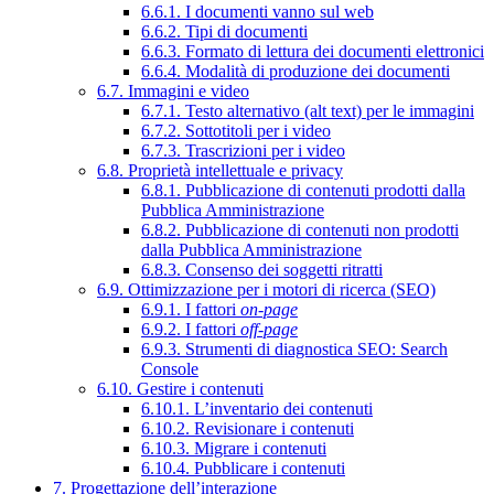
6.6.1. I documenti vanno sul web
6.6.2. Tipi di documenti
6.6.3. Formato di lettura dei documenti elettronici
6.6.4. Modalità di produzione dei documenti
6.7. Immagini e video
6.7.1. Testo alternativo (alt text) per le immagini
6.7.2. Sottotitoli per i video
6.7.3. Trascrizioni per i video
6.8. Proprietà intellettuale e privacy
6.8.1. Pubblicazione di contenuti prodotti dalla
Pubblica Amministrazione
6.8.2. Pubblicazione di contenuti non prodotti
dalla Pubblica Amministrazione
6.8.3. Consenso dei soggetti ritratti
6.9. Ottimizzazione per i motori di ricerca (SEO)
6.9.1. I fattori
on-page
6.9.2. I fattori
off-page
6.9.3. Strumenti di diagnostica SEO: Search
Console
6.10. Gestire i contenuti
6.10.1. L’inventario dei contenuti
6.10.2. Revisionare i contenuti
6.10.3. Migrare i contenuti
6.10.4. Pubblicare i contenuti
7. Progettazione dell’interazione