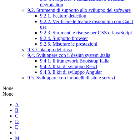
degradation
9.2. Strumenti di supporto allo sviluppo del software
9.2.1. Feature detection
9.2.2. Verificare le feature disponibili con Can I
use
9.2.3. Strumenti e risorse per CSS e JavaScript
9.2.4. Supporto browser
9.2.5. Misurare le prestazioni
9.3. Catalogo del riuso
9.4. Sviluppare con il design system .italia
9.4.1. Il framework Bootstrap Italia
9.4.2. Il kit di sviluppo React
9.4.3. Il kit di sviluppo Angular
9.5. Sviluppare con i modelli di sito e servizi
None
None
A
B
C
D
E
I
M