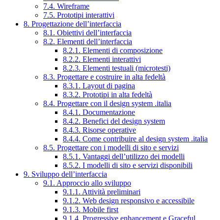
7.4. Wireframe
7.5. Prototipi interattivi
8. Progettazione dell’interfaccia
8.1. Obiettivi dell’interfaccia
8.2. Elementi dell’interfaccia
8.2.1. Elementi di composizione
8.2.2. Elementi interattivi
8.2.3. Elementi testuali (microtesti)
8.3. Progettare e costruire in alta fedeltà
8.3.1. Layout di pagina
8.3.2. Prototipi in alta fedeltà
8.4. Progettare con il design system .italia
8.4.1. Documentazione
8.4.2. Benefici del design system
8.4.3. Risorse operative
8.4.4. Come contribuire al design system .italia
8.5. Progettare con i modelli di sito e servizi
8.5.1. Vantaggi dell’utilizzo dei modelli
8.5.2. I modelli di sito e servizi disponibili
9. Sviluppo dell’interfaccia
9.1. Approccio allo sviluppo
9.1.1. Attività preliminari
9.1.2. Web design responsivo e accessibile
9.1.3. Mobile first
9.1.4. Progressive enhancement e Graceful