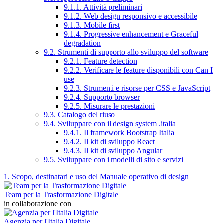
9.1.1. Attività preliminari
9.1.2. Web design responsivo e accessibile
9.1.3. Mobile first
9.1.4. Progressive enhancement e Graceful
degradation
9.2. Strumenti di supporto allo sviluppo del software
9.2.1. Feature detection
9.2.2. Verificare le feature disponibili con Can I
use
9.2.3. Strumenti e risorse per CSS e JavaScript
9.2.4. Supporto browser
9.2.5. Misurare le prestazioni
9.3. Catalogo del riuso
9.4. Sviluppare con il design system .italia
9.4.1. Il framework Bootstrap Italia
9.4.2. Il kit di sviluppo React
9.4.3. Il kit di sviluppo Angular
9.5. Sviluppare con i modelli di sito e servizi
1. Scopo, destinatari e uso del Manuale operativo di design
Team per la Trasformazione Digitale
in collaborazione con
Agenzia per l'Italia Digitale