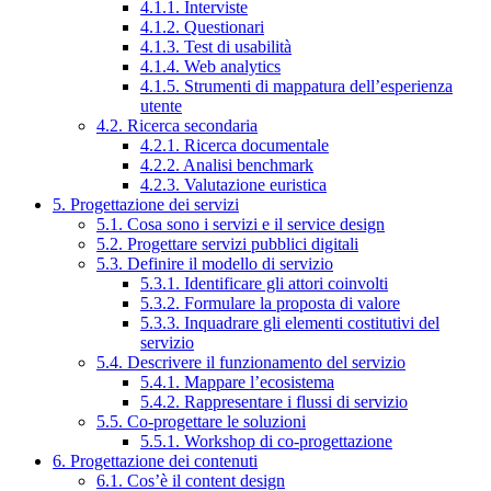
4.1.1. Interviste
4.1.2. Questionari
4.1.3. Test di usabilità
4.1.4. Web analytics
4.1.5. Strumenti di mappatura dell’esperienza
utente
4.2. Ricerca secondaria
4.2.1. Ricerca documentale
4.2.2. Analisi benchmark
4.2.3. Valutazione euristica
5. Progettazione dei servizi
5.1. Cosa sono i servizi e il service design
5.2. Progettare servizi pubblici digitali
5.3. Definire il modello di servizio
5.3.1. Identificare gli attori coinvolti
5.3.2. Formulare la proposta di valore
5.3.3. Inquadrare gli elementi costitutivi del
servizio
5.4. Descrivere il funzionamento del servizio
5.4.1. Mappare l’ecosistema
5.4.2. Rappresentare i flussi di servizio
5.5. Co-progettare le soluzioni
5.5.1. Workshop di co-progettazione
6. Progettazione dei contenuti
6.1. Cos’è il content design