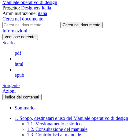
Manuale operativo di design
Progetto:
Designers Italia
Amministrazione:
italia
Cerca nel documento
Cerca nel documento
Informazioni
versione-corrente
Scarica
pdf
html
epub
Sorgente
Azioni
indice dei contenuti
Sommario
1. Scopo, destinatari e uso del Manuale operativo di design
1.1. Versionamento e storico
1.2. Consultazione del manuale
1.3. Contribuisci al manuale