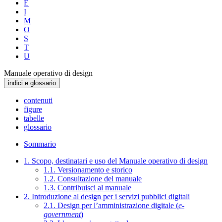
E
I
M
O
S
T
U
Manuale operativo di design
indici e glossario
contenuti
figure
tabelle
glossario
Sommario
1. Scopo, destinatari e uso del Manuale operativo di design
1.1. Versionamento e storico
1.2. Consultazione del manuale
1.3. Contribuisci al manuale
2. Introduzione al design per i servizi pubblici digitali
2.1. Design per l’amministrazione digitale (
e-
government
)