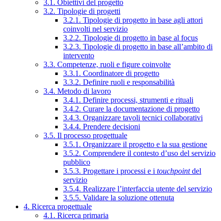
3.1. Obiettivi del progetto
3.2. Tipologie di progetti
3.2.1. Tipologie di progetto in base agli attori
coinvolti nel servizio
3.2.2. Tipologie di progetto in base al focus
3.2.3. Tipologie di progetto in base all’ambito di
intervento
3.3. Competenze, ruoli e figure coinvolte
3.3.1. Coordinatore di progetto
3.3.2. Definire ruoli e responsabilità
3.4. Metodo di lavoro
3.4.1. Definire processi, strumenti e rituali
3.4.2. Curare la documentazione di progetto
3.4.3. Organizzare tavoli tecnici collaborativi
3.4.4. Prendere decisioni
3.5. Il processo progettuale
3.5.1. Organizzare il progetto e la sua gestione
3.5.2. Comprendere il contesto d’uso del servizio
pubblico
3.5.3. Progettare i processi e i
touchpoint
del
servizio
3.5.4. Realizzare l’interfaccia utente del servizio
3.5.5. Validare la soluzione ottenuta
4. Ricerca progettuale
4.1. Ricerca primaria