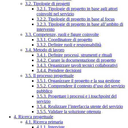
3.2. Tipologie di progetti
3.2.1. Tipologie di progetto in base agli attori
coinvolti nel servizio
3.2.2. Tipologie di progetto in base al focus
3.2.3. Tipologie di progetto in base all’ambito di
intervento
3.3. Competenze, ruoli e figure coinvolte
3.3.1. Coordinatore di progetto
3.3.2. Definire ruoli e responsabilità
3.4. Metodo di lavoro
3.4.1. Definire processi, strumenti e rituali
3.4.2. Curare la documentazione di progetto
3.4.3. Organizzare tavoli tecnici collaborativi
3.4.4. Prendere decisioni
3.5. Il processo progettuale
3.5.1. Organizzare il progetto e la sua gestione
3.5.2. Comprendere il contesto d’uso del servizio
pubblico
3.5.3. Progettare i processi e i
touchpoint
del
servizio
3.5.4. Realizzare l’interfaccia utente del servizio
3.5.5. Validare la soluzione ottenuta
4. Ricerca progettuale
4.1. Ricerca primaria
4.1.1. Interviste