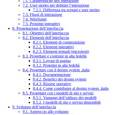
7.1. Caratteristiche dell’interazione
7.2. User stories per definire l’interazione
7.2.1. Differenza tra scenari e user stories
7.3. Flussi di interazione
7.4. Wireframe
7.5. Prototipi interattivi
8. Progettazione dell’interfaccia
8.1. Obiettivi dell’interfaccia
8.2. Elementi dell’interfaccia
8.2.1. Elementi di composizione
8.2.2. Elementi interattivi
8.2.3. Elementi testuali (microtesti)
8.3. Progettare e costruire in alta fedeltà
8.3.1. Layout di pagina
8.3.2. Prototipi in alta fedeltà
8.4. Progettare con il design system .italia
8.4.1. Documentazione
8.4.2. Benefici del design system
8.4.3. Risorse operative
8.4.4. Come contribuire al design system .italia
8.5. Progettare con i modelli di sito e servizi
8.5.1. Vantaggi dell’utilizzo dei modelli
8.5.2. I modelli di sito e servizi disponibili
9. Sviluppo dell’interfaccia
9.1. Approccio allo sviluppo