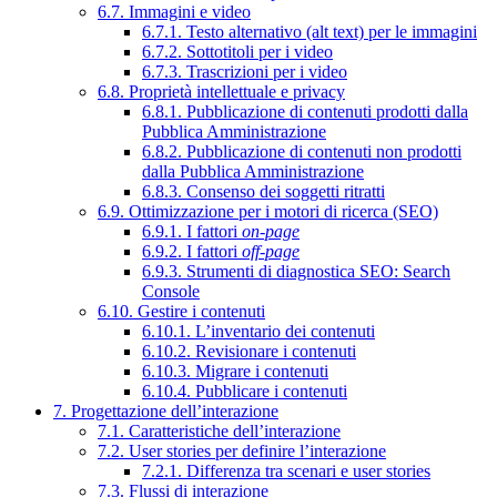
6.7. Immagini e video
6.7.1. Testo alternativo (alt text) per le immagini
6.7.2. Sottotitoli per i video
6.7.3. Trascrizioni per i video
6.8. Proprietà intellettuale e privacy
6.8.1. Pubblicazione di contenuti prodotti dalla
Pubblica Amministrazione
6.8.2. Pubblicazione di contenuti non prodotti
dalla Pubblica Amministrazione
6.8.3. Consenso dei soggetti ritratti
6.9. Ottimizzazione per i motori di ricerca (SEO)
6.9.1. I fattori
on-page
6.9.2. I fattori
off-page
6.9.3. Strumenti di diagnostica SEO: Search
Console
6.10. Gestire i contenuti
6.10.1. L’inventario dei contenuti
6.10.2. Revisionare i contenuti
6.10.3. Migrare i contenuti
6.10.4. Pubblicare i contenuti
7. Progettazione dell’interazione
7.1. Caratteristiche dell’interazione
7.2. User stories per definire l’interazione
7.2.1. Differenza tra scenari e user stories
7.3. Flussi di interazione