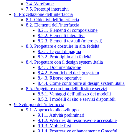
7.4. Wireframe
7.5. Prototipi interattivi
8. Progettazione dell’interfaccia
8.1. Obiettivi dell’interfaccia
8.2. Elementi dell’interfaccia
8.2.1. Elementi di composizione
8.2.2. Elementi interattivi
8.2.3. Elementi testuali (microtesti)
8.3. Progettare e costruire in alta fedeltà
8.3.1. Layout di pagina
8.3.2. Prototipi in alta fedeltà
8.4. Progettare con il design system .italia
8.4.1. Documentazione
8.4.2. Benefici del design system
8.4.3. Risorse operative
8.4.4. Come contribuire al design system .italia
8.5. Progettare con i modelli di sito e servizi
8.5.1. Vantaggi dell’utilizzo dei modelli
8.5.2. I modelli di sito e servizi disponibili
9. Sviluppo dell’interfaccia
9.1. Approccio allo sviluppo
9.1.1. Attività preliminari
9.1.2. Web design responsivo e accessibile
9.1.3. Mobile first
9.1.4. Progressive enhancement e Graceful