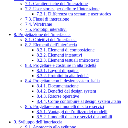
7.1. Caratteristiche dell’interazione
7.2. User stories per definire l’interazione
7.2.1. Differenza tra scenari e user stories
7.3. Flussi di interazione
7.4. Wireframe
7.5. Prototipi interattivi
8. Progettazione dell’interfaccia
8.1. Obiettivi dell’interfaccia
8.2. Elementi dell’interfaccia
8.2.1. Elementi di composizione
8.2.2. Elementi interattivi
8.2.3. Elementi testuali (microtesti)
8.3. Progettare e costruire in alta fedeltà
8.3.1. Layout di pagina
8.3.2. Prototipi in alta fedeltà
8.4. Progettare con il design system .italia
8.4.1. Documentazione
8.4.2. Benefici del design system
8.4.3. Risorse operative
8.4.4. Come contribuire al design system .italia
8.5. Progettare con i modelli di sito e servizi
8.5.1. Vantaggi dell’utilizzo dei modelli
8.5.2. I modelli di sito e servizi disponibili
9. Sviluppo dell’interfaccia
9.1. Approccio allo sviluppo