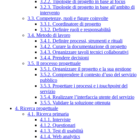
3.2.2. Tipologie di progetto in base al focus
3.2.3. Tipologie di progetto in base all’ambito di
intervento
3.3. Competenze, ruoli e figure coinvolte
3.3.1. Coordinatore di progetto
3.3.2. Definire ruoli e responsabilità
3.4. Metodo di lavoro
3.4.1. Definire processi, strumenti e rituali
3.4.2. Curare la documentazione di progetto
3.4.3. Organizzare tavoli tecnici collaborativi
3.4.4. Prendere decisioni
3.5. Il processo progettuale
3.5.1. Organizzare il progetto e la sua gestione
3.5.2. Comprendere il contesto d’uso del servizio
pubblico
3.5.3. Progettare i processi e i
touchpoint
del
servizio
3.5.4. Realizzare l’interfaccia utente del servizio
3.5.5. Validare la soluzione ottenuta
4. Ricerca progettuale
4.1. Ricerca primaria
4.1.1. Interviste
4.1.2. Questionari
4.1.3. Test di usabilità
4.1.4. Web analytics