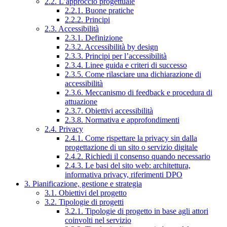
2.2. L’approccio progettuale
2.2.1. Buone pratiche
2.2.2. Principi
2.3. Accessibilità
2.3.1. Definizione
2.3.2. Accessibilità by design
2.3.3. Principi per l’accessibilità
2.3.4. Linee guida e criteri di successo
2.3.5. Come rilasciare una dichiarazione di
accessibilità
2.3.6. Meccanismo di feedback e procedura di
attuazione
2.3.7. Obiettivi accessibilità
2.3.8. Normativa e approfondimenti
2.4. Privacy
2.4.1. Come rispettare la privacy sin dalla
progettazione di un sito o servizio digitale
2.4.2. Richiedi il consenso quando necessario
2.4.3. Le basi del sito web: architettura,
informativa privacy, riferimenti DPO
3. Pianificazione, gestione e strategia
3.1. Obiettivi del progetto
3.2. Tipologie di progetti
3.2.1. Tipologie di progetto in base agli attori
coinvolti nel servizio