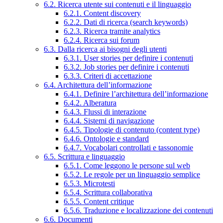
6.2. Ricerca utente sui contenuti e il linguaggio
6.2.1. Content discovery
6.2.2. Dati di ricerca (search keywords)
6.2.3. Ricerca tramite analytics
6.2.4. Ricerca sui forum
6.3. Dalla ricerca ai bisogni degli utenti
6.3.1. User stories per definire i contenuti
6.3.2. Job stories per definire i contenuti
6.3.3. Criteri di accettazione
6.4. Architettura dell’informazione
6.4.1. Definire l’architettura dell’informazione
6.4.2. Alberatura
6.4.3. Flussi di interazione
6.4.4. Sistemi di navigazione
6.4.5. Tipologie di contenuto (content type)
6.4.6. Ontologie e standard
6.4.7. Vocabolari controllati e tassonomie
6.5. Scrittura e linguaggio
6.5.1. Come leggono le persone sul web
6.5.2. Le regole per un linguaggio semplice
6.5.3. Microtesti
6.5.4. Scrittura collaborativa
6.5.5. Content critique
6.5.6. Traduzione e localizzazione dei contenuti
6.6. Documenti