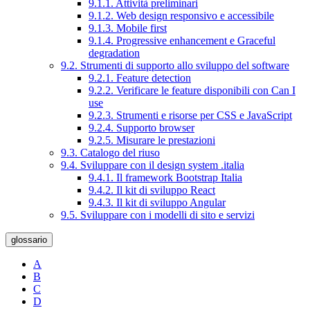
9.1.1. Attività preliminari
9.1.2. Web design responsivo e accessibile
9.1.3. Mobile first
9.1.4. Progressive enhancement e Graceful
degradation
9.2. Strumenti di supporto allo sviluppo del software
9.2.1. Feature detection
9.2.2. Verificare le feature disponibili con Can I
use
9.2.3. Strumenti e risorse per CSS e JavaScript
9.2.4. Supporto browser
9.2.5. Misurare le prestazioni
9.3. Catalogo del riuso
9.4. Sviluppare con il design system .italia
9.4.1. Il framework Bootstrap Italia
9.4.2. Il kit di sviluppo React
9.4.3. Il kit di sviluppo Angular
9.5. Sviluppare con i modelli di sito e servizi
glossario
A
B
C
D