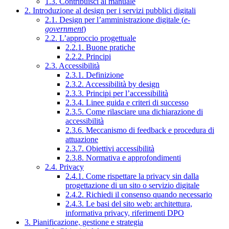
1.3. Contribuisci al manuale
2. Introduzione al design per i servizi pubblici digitali
2.1. Design per l’amministrazione digitale (
e-
government
)
2.2. L’approccio progettuale
2.2.1. Buone pratiche
2.2.2. Principi
2.3. Accessibilità
2.3.1. Definizione
2.3.2. Accessibilità by design
2.3.3. Principi per l’accessibilità
2.3.4. Linee guida e criteri di successo
2.3.5. Come rilasciare una dichiarazione di
accessibilità
2.3.6. Meccanismo di feedback e procedura di
attuazione
2.3.7. Obiettivi accessibilità
2.3.8. Normativa e approfondimenti
2.4. Privacy
2.4.1. Come rispettare la privacy sin dalla
progettazione di un sito o servizio digitale
2.4.2. Richiedi il consenso quando necessario
2.4.3. Le basi del sito web: architettura,
informativa privacy, riferimenti DPO
3. Pianificazione, gestione e strategia