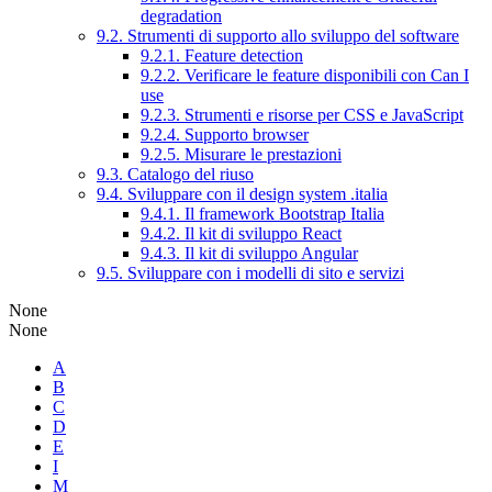
degradation
9.2. Strumenti di supporto allo sviluppo del software
9.2.1. Feature detection
9.2.2. Verificare le feature disponibili con Can I
use
9.2.3. Strumenti e risorse per CSS e JavaScript
9.2.4. Supporto browser
9.2.5. Misurare le prestazioni
9.3. Catalogo del riuso
9.4. Sviluppare con il design system .italia
9.4.1. Il framework Bootstrap Italia
9.4.2. Il kit di sviluppo React
9.4.3. Il kit di sviluppo Angular
9.5. Sviluppare con i modelli di sito e servizi
None
None
A
B
C
D
E
I
M