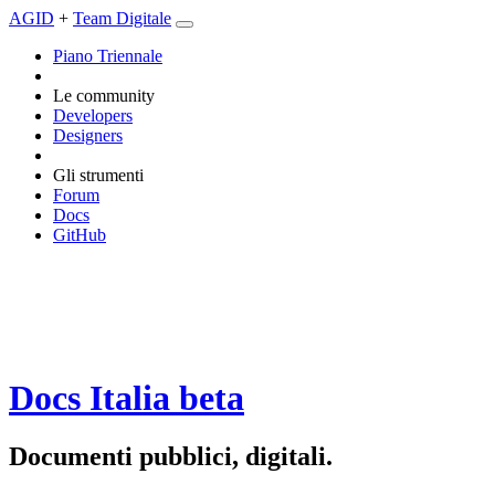
AGID
+
Team Digitale
Piano Triennale
Le community
Developers
Designers
Gli strumenti
Forum
Docs
GitHub
Docs Italia
beta
Documenti pubblici, digitali.