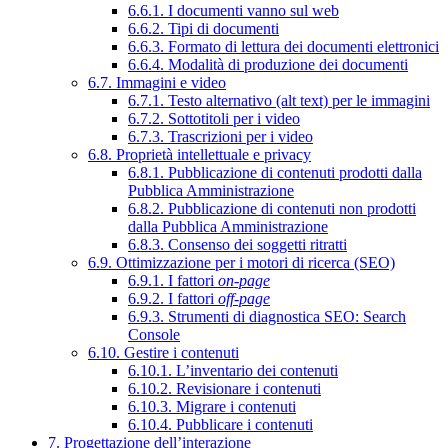
6.6.1. I documenti vanno sul web
6.6.2. Tipi di documenti
6.6.3. Formato di lettura dei documenti elettronici
6.6.4. Modalità di produzione dei documenti
6.7. Immagini e video
6.7.1. Testo alternativo (alt text) per le immagini
6.7.2. Sottotitoli per i video
6.7.3. Trascrizioni per i video
6.8. Proprietà intellettuale e privacy
6.8.1. Pubblicazione di contenuti prodotti dalla
Pubblica Amministrazione
6.8.2. Pubblicazione di contenuti non prodotti
dalla Pubblica Amministrazione
6.8.3. Consenso dei soggetti ritratti
6.9. Ottimizzazione per i motori di ricerca (SEO)
6.9.1. I fattori
on-page
6.9.2. I fattori
off-page
6.9.3. Strumenti di diagnostica SEO: Search
Console
6.10. Gestire i contenuti
6.10.1. L’inventario dei contenuti
6.10.2. Revisionare i contenuti
6.10.3. Migrare i contenuti
6.10.4. Pubblicare i contenuti
7. Progettazione dell’interazione