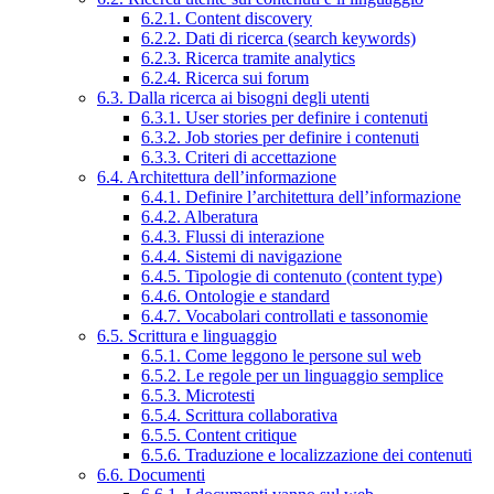
6.2.1. Content discovery
6.2.2. Dati di ricerca (search keywords)
6.2.3. Ricerca tramite analytics
6.2.4. Ricerca sui forum
6.3. Dalla ricerca ai bisogni degli utenti
6.3.1. User stories per definire i contenuti
6.3.2. Job stories per definire i contenuti
6.3.3. Criteri di accettazione
6.4. Architettura dell’informazione
6.4.1. Definire l’architettura dell’informazione
6.4.2. Alberatura
6.4.3. Flussi di interazione
6.4.4. Sistemi di navigazione
6.4.5. Tipologie di contenuto (content type)
6.4.6. Ontologie e standard
6.4.7. Vocabolari controllati e tassonomie
6.5. Scrittura e linguaggio
6.5.1. Come leggono le persone sul web
6.5.2. Le regole per un linguaggio semplice
6.5.3. Microtesti
6.5.4. Scrittura collaborativa
6.5.5. Content critique
6.5.6. Traduzione e localizzazione dei contenuti
6.6. Documenti