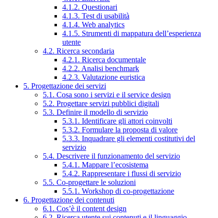
4.1.2. Questionari
4.1.3. Test di usabilità
4.1.4. Web analytics
4.1.5. Strumenti di mappatura dell’esperienza
utente
4.2. Ricerca secondaria
4.2.1. Ricerca documentale
4.2.2. Analisi benchmark
4.2.3. Valutazione euristica
5. Progettazione dei servizi
5.1. Cosa sono i servizi e il service design
5.2. Progettare servizi pubblici digitali
5.3. Definire il modello di servizio
5.3.1. Identificare gli attori coinvolti
5.3.2. Formulare la proposta di valore
5.3.3. Inquadrare gli elementi costitutivi del
servizio
5.4. Descrivere il funzionamento del servizio
5.4.1. Mappare l’ecosistema
5.4.2. Rappresentare i flussi di servizio
5.5. Co-progettare le soluzioni
5.5.1. Workshop di co-progettazione
6. Progettazione dei contenuti
6.1. Cos’è il content design
6.2. Ricerca utente sui contenuti e il linguaggio