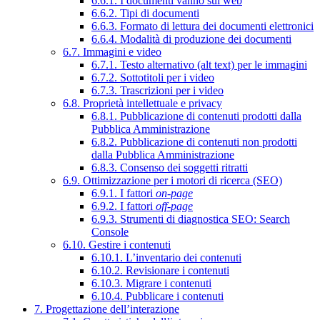
6.6.1. I documenti vanno sul web
6.6.2. Tipi di documenti
6.6.3. Formato di lettura dei documenti elettronici
6.6.4. Modalità di produzione dei documenti
6.7. Immagini e video
6.7.1. Testo alternativo (alt text) per le immagini
6.7.2. Sottotitoli per i video
6.7.3. Trascrizioni per i video
6.8. Proprietà intellettuale e privacy
6.8.1. Pubblicazione di contenuti prodotti dalla
Pubblica Amministrazione
6.8.2. Pubblicazione di contenuti non prodotti
dalla Pubblica Amministrazione
6.8.3. Consenso dei soggetti ritratti
6.9. Ottimizzazione per i motori di ricerca (SEO)
6.9.1. I fattori
on-page
6.9.2. I fattori
off-page
6.9.3. Strumenti di diagnostica SEO: Search
Console
6.10. Gestire i contenuti
6.10.1. L’inventario dei contenuti
6.10.2. Revisionare i contenuti
6.10.3. Migrare i contenuti
6.10.4. Pubblicare i contenuti
7. Progettazione dell’interazione