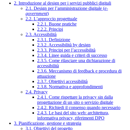
2. Introduzione al design per i servizi pubblici digitali
2.1. Design per l’amministrazione digitale (
e-
government
)
2.2. L’approccio progettuale
2.2.1. Buone pratiche
2.2.2. Principi
2.3. Accessibilità
2.3.1. Definizione
2.3.2. Accessibilità by design
2.3.3. Principi per l’accessibilità
2.3.4. Linee guida e criteri di successo
2.3.5. Come rilasciare una dichiarazione di
accessibilità
2.3.6. Meccanismo di feedback e procedura di
attuazione
2.3.7. Obiettivi accessibilità
2.3.8. Normativa e approfondimenti
2.4. Privacy
2.4.1. Come rispettare la privacy sin dalla
progettazione di un sito o servizio digitale
2.4.2. Richiedi il consenso quando necessario
2.4.3. Le basi del sito web: architettura,
informativa privacy, riferimenti DPO
3. Pianificazione, gestione e strategia
3.1. Obiettivi del progetto