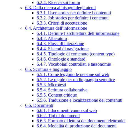
6.2.4. Ricerca sui forum
6.3. Dalla ricerca ai bisogni degli utenti
6.3.1. User stories per definire i contenuti
6.3.2. Job stories per definire i contenuti
6.3.3. Criteri di accettazione
6.4. Architettura dell’informazione
6.4.1. Definire l’architettura dell’informazione
6.4.2. Alberatura
6.4.3. Flussi di interazione
6.4.4. Sistemi di navigazione
6.4.5. Tipologie di contenuto (content type)
6.4.6. Ontologie e standard
6.4.7. Vocabolari controllati e tassonomie
6.5. Scrittura e linguaggio
6.5.1. Come leggono le persone sul web
6.5.2. Le regole per un linguaggio semplice
6.5.3. Microtesti
6.5.4. Scrittura collaborativa
6.5.5. Content critique
6.5.6. Traduzione e localizzazione dei contenuti
6.6. Documenti
6.6.1. I documenti vanno sul web
6.6.2. Tipi di documenti
6.6.3. Formato di lettura dei documenti elettronici
6.6.4. Modalità di produzione dei documenti