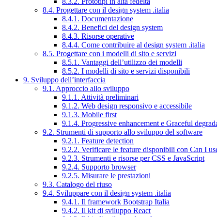
8.3.2. Prototipi in alta fedeltà
8.4. Progettare con il design system .italia
8.4.1. Documentazione
8.4.2. Benefici del design system
8.4.3. Risorse operative
8.4.4. Come contribuire al design system .italia
8.5. Progettare con i modelli di sito e servizi
8.5.1. Vantaggi dell’utilizzo dei modelli
8.5.2. I modelli di sito e servizi disponibili
9. Sviluppo dell’interfaccia
9.1. Approccio allo sviluppo
9.1.1. Attività preliminari
9.1.2. Web design responsivo e accessibile
9.1.3. Mobile first
9.1.4. Progressive enhancement e Graceful degrad
9.2. Strumenti di supporto allo sviluppo del software
9.2.1. Feature detection
9.2.2. Verificare le feature disponibili con Can I us
9.2.3. Strumenti e risorse per CSS e JavaScript
9.2.4. Supporto browser
9.2.5. Misurare le prestazioni
9.3. Catalogo del riuso
9.4. Sviluppare con il design system .italia
9.4.1. Il framework Bootstrap Italia
9.4.2. Il kit di sviluppo React