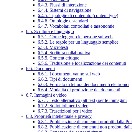
6.4.3. Flussi di interazione
6.4.4. Sistemi di navigazione
6.4.5. Tipologie di contenuto (content type)
6.4.6. Ontologie e standard
6.4.7. Vocabolari controllati e tassonomie
6.5. Scrittura e linguaggio
6.5.1. Come leggono le persone sul web
6.5.2. Le regole per un linguaggio semplice
6.5.3. Microtesti
6.5.4. Scrittura collaborativa
6.5.5. Content critique
6.5.6. Traduzione e localizzazione dei contenuti
6.6. Documenti
6.6.1. I documenti vanno sul web
6.6.2. Tipi di documenti
6.6.3. Formato di lettura dei documenti elettronici
6.6.4. Modalità di produzione dei documenti
6.7. Immagini e video
6.7.1. Testo alternativo (alt text) per le immagini
6.7.2. Sottotitoli per i video
6.7.3. Trascrizioni per i video
6.8. Proprietà intellettuale e privacy
6.8.1. Pubblicazione di contenuti prodotti dalla P
6.8.2. Pubblicazione di contenuti non prodotti dal