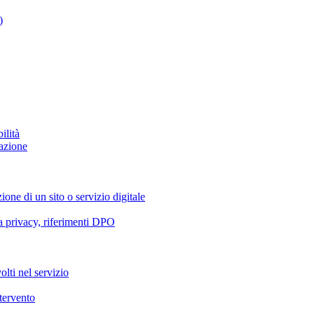
)
ilità
azione
ione di un sito o servizio digitale
va privacy, riferimenti DPO
olti nel servizio
ntervento