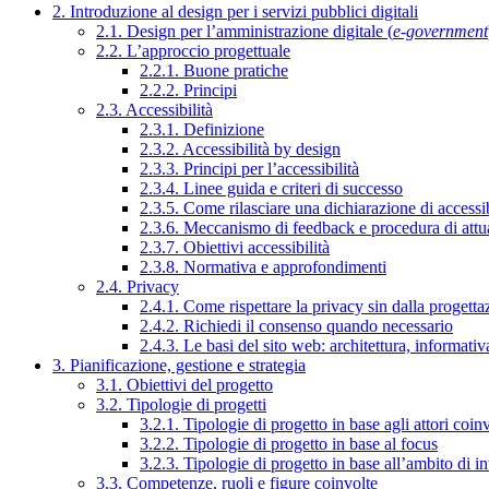
2. Introduzione al design per i servizi pubblici digitali
2.1. Design per l’amministrazione digitale (
e-government
2.2. L’approccio progettuale
2.2.1. Buone pratiche
2.2.2. Principi
2.3. Accessibilità
2.3.1. Definizione
2.3.2. Accessibilità by design
2.3.3. Principi per l’accessibilità
2.3.4. Linee guida e criteri di successo
2.3.5. Come rilasciare una dichiarazione di accessib
2.3.6. Meccanismo di feedback e procedura di attu
2.3.7. Obiettivi accessibilità
2.3.8. Normativa e approfondimenti
2.4. Privacy
2.4.1. Come rispettare la privacy sin dalla progettaz
2.4.2. Richiedi il consenso quando necessario
2.4.3. Le basi del sito web: architettura, informati
3. Pianificazione, gestione e strategia
3.1. Obiettivi del progetto
3.2. Tipologie di progetti
3.2.1. Tipologie di progetto in base agli attori coinv
3.2.2. Tipologie di progetto in base al focus
3.2.3. Tipologie di progetto in base all’ambito di i
3.3. Competenze, ruoli e figure coinvolte