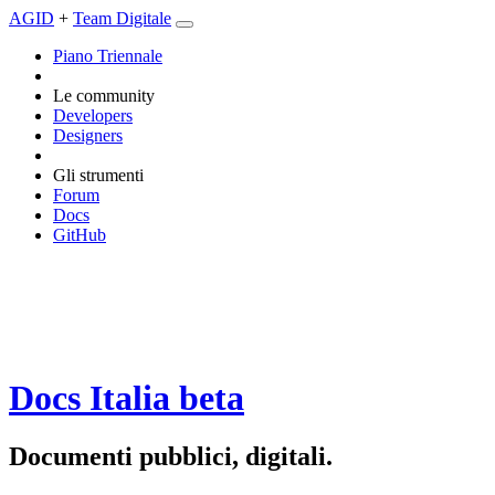
AGID
+
Team Digitale
Piano Triennale
Le community
Developers
Designers
Gli strumenti
Forum
Docs
GitHub
Docs Italia
beta
Documenti pubblici, digitali.