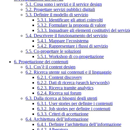
5.1. Cosa sono i servizi e il service design
5.2. Progettare servizi pubblici digitali
5.3. Definire il modello di servizio
5.3.1. Identificare gli attori coinvolti
5.3.2. Formulare la proposta di valore
5.3.3. Inquadrare gli elementi costitutivi del serviz
5.4. Descrivere il funzionamento del servizio
5.4.1. Mappare l’ecosistema
5.4.2. Rappresentare i flussi di servizio
5.5. Co-progettare le soluzioni
5.5.1. Workshop di co-progettazione
6. Progettazione dei contenuti
6.1. Cos’è il content design
6.2. Ricerca utente sui contenuti e il linguaggio
6.2.1. Content discovery
6.2.2. Dati di ricerca (search keywords)
6.2.3. Ricerca tramite analytics
6.2.4. Ricerca sui forum
6.3. Dalla ricerca ai bisogni degli utenti
6.3.1. User stories per definire i contenuti
6.3.2. Job stories per definire i contenuti
6.3.3. Criteri di accettazione
6.4. Architettura dell’informazione
6.4.1. Definire l’architettura dell’informazione
6.4.2. Alberatura