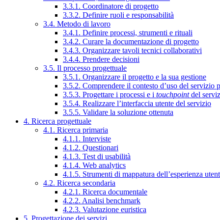
3.3.1. Coordinatore di progetto
3.3.2. Definire ruoli e responsabilità
3.4. Metodo di lavoro
3.4.1. Definire processi, strumenti e rituali
3.4.2. Curare la documentazione di progetto
3.4.3. Organizzare tavoli tecnici collaborativi
3.4.4. Prendere decisioni
3.5. Il processo progettuale
3.5.1. Organizzare il progetto e la sua gestione
3.5.2. Comprendere il contesto d’uso del servizio 
3.5.3. Progettare i processi e i
touchpoint
del servi
3.5.4. Realizzare l’interfaccia utente del servizio
3.5.5. Validare la soluzione ottenuta
4. Ricerca progettuale
4.1. Ricerca primaria
4.1.1. Interviste
4.1.2. Questionari
4.1.3. Test di usabilità
4.1.4. Web analytics
4.1.5. Strumenti di mappatura dell’esperienza uten
4.2. Ricerca secondaria
4.2.1. Ricerca documentale
4.2.2. Analisi benchmark
4.2.3. Valutazione euristica
5. Progettazione dei servizi