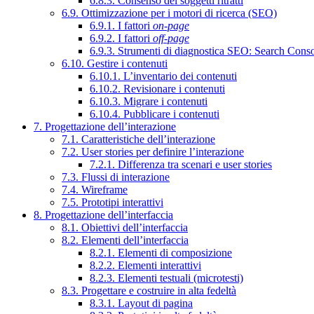
6.8.3. Consenso dei soggetti ritratti
6.9. Ottimizzazione per i motori di ricerca (SEO)
6.9.1. I fattori
on-page
6.9.2. I fattori
off-page
6.9.3. Strumenti di diagnostica SEO: Search Cons
6.10. Gestire i contenuti
6.10.1. L’inventario dei contenuti
6.10.2. Revisionare i contenuti
6.10.3. Migrare i contenuti
6.10.4. Pubblicare i contenuti
7. Progettazione dell’interazione
7.1. Caratteristiche dell’interazione
7.2. User stories per definire l’interazione
7.2.1. Differenza tra scenari e user stories
7.3. Flussi di interazione
7.4. Wireframe
7.5. Prototipi interattivi
8. Progettazione dell’interfaccia
8.1. Obiettivi dell’interfaccia
8.2. Elementi dell’interfaccia
8.2.1. Elementi di composizione
8.2.2. Elementi interattivi
8.2.3. Elementi testuali (microtesti)
8.3. Progettare e costruire in alta fedeltà
8.3.1. Layout di pagina