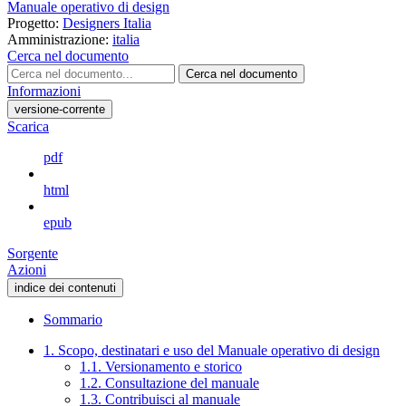
Manuale operativo di design
Progetto:
Designers Italia
Amministrazione:
italia
Cerca nel documento
Cerca nel documento
Informazioni
versione-corrente
Scarica
pdf
html
epub
Sorgente
Azioni
indice dei contenuti
Sommario
1. Scopo, destinatari e uso del Manuale operativo di design
1.1. Versionamento e storico
1.2. Consultazione del manuale
1.3. Contribuisci al manuale