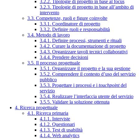
3.2.2. Tipologie di progetto in base al focus
3.2.3. Tipologie di progetto in base all’ambito di
intervento
3.3. Competenze, ruoli e figure coinvolte
3.3.1. Coordinatore di progetto
3.3.2. Definire ruoli e responsabilità
3.4. Metodo di lavoro
3.4.1. Definire processi, strumenti e rituali
3.4.2. Curare la documentazione di progetto
3.4.3. Organizzare tavoli tecnici collaborativi
3.4.4. Prendere decisioni
3.5. Il processo progettuale
3.5.1. Organizzare il progetto e la sua gestione
3.5.2. Comprendere il contesto d’uso del servizio
pubblico
3.5.3. Progettare i processi e i
touchpoint
del
servizio
3.5.4. Realizzare l’interfaccia utente del servizio
3.5.5. Validare la soluzione ottenuta
4. Ricerca progettuale
4.1. Ricerca primaria
4.1.1. Interviste
4.1.2. Questionari
4.1.3. Test di usabilità
4.1.4. Web analytics