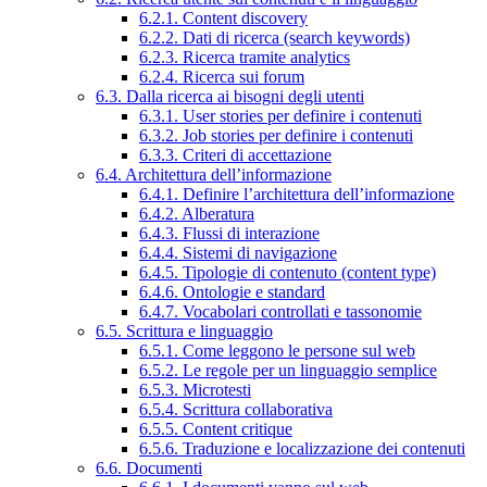
6.2.1. Content discovery
6.2.2. Dati di ricerca (search keywords)
6.2.3. Ricerca tramite analytics
6.2.4. Ricerca sui forum
6.3. Dalla ricerca ai bisogni degli utenti
6.3.1. User stories per definire i contenuti
6.3.2. Job stories per definire i contenuti
6.3.3. Criteri di accettazione
6.4. Architettura dell’informazione
6.4.1. Definire l’architettura dell’informazione
6.4.2. Alberatura
6.4.3. Flussi di interazione
6.4.4. Sistemi di navigazione
6.4.5. Tipologie di contenuto (content type)
6.4.6. Ontologie e standard
6.4.7. Vocabolari controllati e tassonomie
6.5. Scrittura e linguaggio
6.5.1. Come leggono le persone sul web
6.5.2. Le regole per un linguaggio semplice
6.5.3. Microtesti
6.5.4. Scrittura collaborativa
6.5.5. Content critique
6.5.6. Traduzione e localizzazione dei contenuti
6.6. Documenti