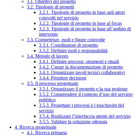
3.1. Obiettivi del progetto
3.2. Tipologie di progetti
3.2.1. Tipologie di progetto in base agli attori
coinvolti nel servizio
3.2.2. Tipologie di progetto in base al focus
3.2.3. Tipologie di progetto in base all’ambito di
intervento
3.3. Competenze, ruoli e figure coinvolte
3.3.1. Coordinatore di progetto
3.3.2. Definire ruoli e responsabilità
3.4. Metodo di lavoro
3.4.1. Definire processi, strumenti e rituali
3.4.2. Curare la documentazione di progetto
3.4.3. Organizzare tavoli tecnici collaborativi
3.4.4. Prendere decisioni
3.5. Il processo progettuale
3.5.1. Organizzare il progetto e la sua gestione
3.5.2. Comprendere il contesto d’uso del servizio
pubblico
3.5.3. Progettare i processi e i
touchpoint
del
servizio
3.5.4. Realizzare l’interfaccia utente del servizio
3.5.5. Validare la soluzione ottenuta
4. Ricerca progettuale
4.1. Ricerca primaria