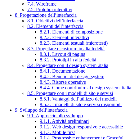
7.4. Wireframe
7.5. Prototipi interattivi
8. Progettazione dell’interfaccia
8.1. Obiettivi dell’interfaccia
8.2. Elementi dell’interfaccia
8.2.1. Elementi di composizione
8.2.2. Elementi interattivi
8.2.3. Elementi testuali (microtesti)
8.3. Progettare e costruire in alta fedeltà
8.3.1. Layout di pagina
8.3.2. Prototipi in alta fedeltà
8.4. Progettare con il design system .italia
8.4.1. Documentazione
8.4.2. Benefici del design system
8.4.3. Risorse operative
8.4.4. Come contribuire al design system .italia
8.5. Progettare con i modelli di sito e servizi
8.5.1. Vantaggi dell’utilizzo dei modelli
8.5.2. I modelli di sito e servizi disponibili
9. Sviluppo dell’interfaccia
9.1. Approccio allo sviluppo
9.1.1. Attività preliminari
9.1.2. Web design responsivo e accessibile
9.1.3. Mobile first
9.1.4. Progressive enhancement e Graceful