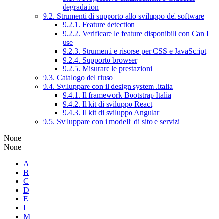
degradation
9.2. Strumenti di supporto allo sviluppo del software
9.2.1. Feature detection
9.2.2. Verificare le feature disponibili con Can I
use
9.2.3. Strumenti e risorse per CSS e JavaScript
9.2.4. Supporto browser
9.2.5. Misurare le prestazioni
9.3. Catalogo del riuso
9.4. Sviluppare con il design system .italia
9.4.1. Il framework Bootstrap Italia
9.4.2. Il kit di sviluppo React
9.4.3. Il kit di sviluppo Angular
9.5. Sviluppare con i modelli di sito e servizi
None
None
A
B
C
D
E
I
M