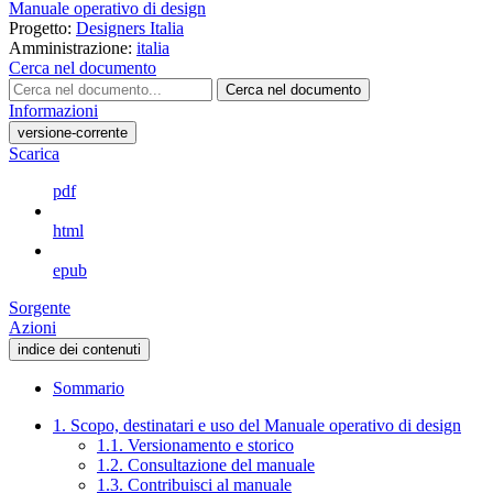
Manuale operativo di design
Progetto:
Designers Italia
Amministrazione:
italia
Cerca nel documento
Cerca nel documento
Informazioni
versione-corrente
Scarica
pdf
html
epub
Sorgente
Azioni
indice dei contenuti
Sommario
1. Scopo, destinatari e uso del Manuale operativo di design
1.1. Versionamento e storico
1.2. Consultazione del manuale
1.3. Contribuisci al manuale