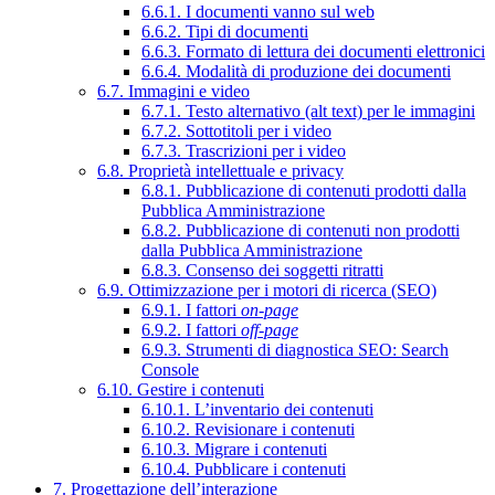
6.6.1. I documenti vanno sul web
6.6.2. Tipi di documenti
6.6.3. Formato di lettura dei documenti elettronici
6.6.4. Modalità di produzione dei documenti
6.7. Immagini e video
6.7.1. Testo alternativo (alt text) per le immagini
6.7.2. Sottotitoli per i video
6.7.3. Trascrizioni per i video
6.8. Proprietà intellettuale e privacy
6.8.1. Pubblicazione di contenuti prodotti dalla
Pubblica Amministrazione
6.8.2. Pubblicazione di contenuti non prodotti
dalla Pubblica Amministrazione
6.8.3. Consenso dei soggetti ritratti
6.9. Ottimizzazione per i motori di ricerca (SEO)
6.9.1. I fattori
on-page
6.9.2. I fattori
off-page
6.9.3. Strumenti di diagnostica SEO: Search
Console
6.10. Gestire i contenuti
6.10.1. L’inventario dei contenuti
6.10.2. Revisionare i contenuti
6.10.3. Migrare i contenuti
6.10.4. Pubblicare i contenuti
7. Progettazione dell’interazione