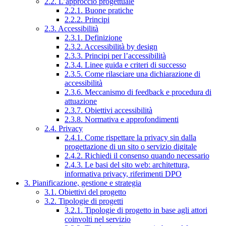
2.2. L’approccio progettuale
2.2.1. Buone pratiche
2.2.2. Principi
2.3. Accessibilità
2.3.1. Definizione
2.3.2. Accessibilità by design
2.3.3. Principi per l’accessibilità
2.3.4. Linee guida e criteri di successo
2.3.5. Come rilasciare una dichiarazione di
accessibilità
2.3.6. Meccanismo di feedback e procedura di
attuazione
2.3.7. Obiettivi accessibilità
2.3.8. Normativa e approfondimenti
2.4. Privacy
2.4.1. Come rispettare la privacy sin dalla
progettazione di un sito o servizio digitale
2.4.2. Richiedi il consenso quando necessario
2.4.3. Le basi del sito web: architettura,
informativa privacy, riferimenti DPO
3. Pianificazione, gestione e strategia
3.1. Obiettivi del progetto
3.2. Tipologie di progetti
3.2.1. Tipologie di progetto in base agli attori
coinvolti nel servizio