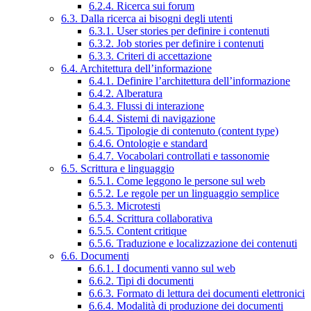
6.2.4. Ricerca sui forum
6.3. Dalla ricerca ai bisogni degli utenti
6.3.1. User stories per definire i contenuti
6.3.2. Job stories per definire i contenuti
6.3.3. Criteri di accettazione
6.4. Architettura dell’informazione
6.4.1. Definire l’architettura dell’informazione
6.4.2. Alberatura
6.4.3. Flussi di interazione
6.4.4. Sistemi di navigazione
6.4.5. Tipologie di contenuto (content type)
6.4.6. Ontologie e standard
6.4.7. Vocabolari controllati e tassonomie
6.5. Scrittura e linguaggio
6.5.1. Come leggono le persone sul web
6.5.2. Le regole per un linguaggio semplice
6.5.3. Microtesti
6.5.4. Scrittura collaborativa
6.5.5. Content critique
6.5.6. Traduzione e localizzazione dei contenuti
6.6. Documenti
6.6.1. I documenti vanno sul web
6.6.2. Tipi di documenti
6.6.3. Formato di lettura dei documenti elettronici
6.6.4. Modalità di produzione dei documenti