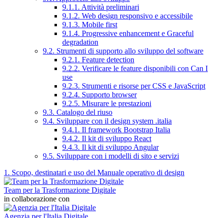
9.1.1. Attività preliminari
9.1.2. Web design responsivo e accessibile
9.1.3. Mobile first
9.1.4. Progressive enhancement e Graceful
degradation
9.2. Strumenti di supporto allo sviluppo del software
9.2.1. Feature detection
9.2.2. Verificare le feature disponibili con Can I
use
9.2.3. Strumenti e risorse per CSS e JavaScript
9.2.4. Supporto browser
9.2.5. Misurare le prestazioni
9.3. Catalogo del riuso
9.4. Sviluppare con il design system .italia
9.4.1. Il framework Bootstrap Italia
9.4.2. Il kit di sviluppo React
9.4.3. Il kit di sviluppo Angular
9.5. Sviluppare con i modelli di sito e servizi
1. Scopo, destinatari e uso del Manuale operativo di design
Team per la Trasformazione Digitale
in collaborazione con
Agenzia per l'Italia Digitale