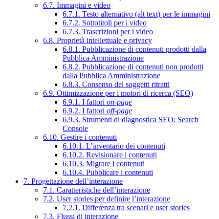
6.7. Immagini e video
6.7.1. Testo alternativo (alt text) per le immagini
6.7.2. Sottotitoli per i video
6.7.3. Trascrizioni per i video
6.8. Proprietà intellettuale e privacy
6.8.1. Pubblicazione di contenuti prodotti dalla
Pubblica Amministrazione
6.8.2. Pubblicazione di contenuti non prodotti
dalla Pubblica Amministrazione
6.8.3. Consenso dei soggetti ritratti
6.9. Ottimizzazione per i motori di ricerca (SEO)
6.9.1. I fattori
on-page
6.9.2. I fattori
off-page
6.9.3. Strumenti di diagnostica SEO: Search
Console
6.10. Gestire i contenuti
6.10.1. L’inventario dei contenuti
6.10.2. Revisionare i contenuti
6.10.3. Migrare i contenuti
6.10.4. Pubblicare i contenuti
7. Progettazione dell’interazione
7.1. Caratteristiche dell’interazione
7.2. User stories per definire l’interazione
7.2.1. Differenza tra scenari e user stories
7.3. Flussi di interazione