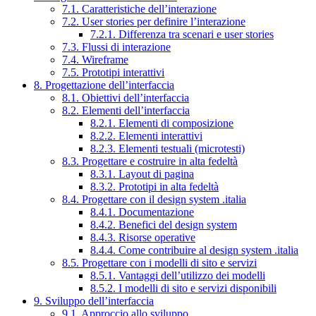
7.1. Caratteristiche dell’interazione
7.2. User stories per definire l’interazione
7.2.1. Differenza tra scenari e user stories
7.3. Flussi di interazione
7.4. Wireframe
7.5. Prototipi interattivi
8. Progettazione dell’interfaccia
8.1. Obiettivi dell’interfaccia
8.2. Elementi dell’interfaccia
8.2.1. Elementi di composizione
8.2.2. Elementi interattivi
8.2.3. Elementi testuali (microtesti)
8.3. Progettare e costruire in alta fedeltà
8.3.1. Layout di pagina
8.3.2. Prototipi in alta fedeltà
8.4. Progettare con il design system .italia
8.4.1. Documentazione
8.4.2. Benefici del design system
8.4.3. Risorse operative
8.4.4. Come contribuire al design system .italia
8.5. Progettare con i modelli di sito e servizi
8.5.1. Vantaggi dell’utilizzo dei modelli
8.5.2. I modelli di sito e servizi disponibili
9. Sviluppo dell’interfaccia
9.1. Approccio allo sviluppo