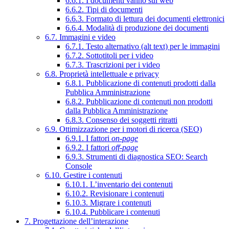
6.6.1. I documenti vanno sul web
6.6.2. Tipi di documenti
6.6.3. Formato di lettura dei documenti elettronici
6.6.4. Modalità di produzione dei documenti
6.7. Immagini e video
6.7.1. Testo alternativo (alt text) per le immagini
6.7.2. Sottotitoli per i video
6.7.3. Trascrizioni per i video
6.8. Proprietà intellettuale e privacy
6.8.1. Pubblicazione di contenuti prodotti dalla
Pubblica Amministrazione
6.8.2. Pubblicazione di contenuti non prodotti
dalla Pubblica Amministrazione
6.8.3. Consenso dei soggetti ritratti
6.9. Ottimizzazione per i motori di ricerca (SEO)
6.9.1. I fattori
on-page
6.9.2. I fattori
off-page
6.9.3. Strumenti di diagnostica SEO: Search
Console
6.10. Gestire i contenuti
6.10.1. L’inventario dei contenuti
6.10.2. Revisionare i contenuti
6.10.3. Migrare i contenuti
6.10.4. Pubblicare i contenuti
7. Progettazione dell’interazione