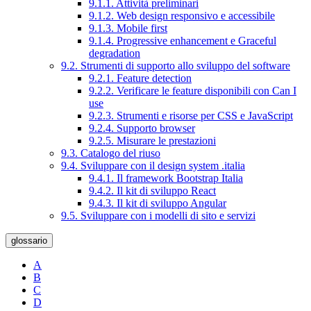
9.1.1. Attività preliminari
9.1.2. Web design responsivo e accessibile
9.1.3. Mobile first
9.1.4. Progressive enhancement e Graceful
degradation
9.2. Strumenti di supporto allo sviluppo del software
9.2.1. Feature detection
9.2.2. Verificare le feature disponibili con Can I
use
9.2.3. Strumenti e risorse per CSS e JavaScript
9.2.4. Supporto browser
9.2.5. Misurare le prestazioni
9.3. Catalogo del riuso
9.4. Sviluppare con il design system .italia
9.4.1. Il framework Bootstrap Italia
9.4.2. Il kit di sviluppo React
9.4.3. Il kit di sviluppo Angular
9.5. Sviluppare con i modelli di sito e servizi
glossario
A
B
C
D