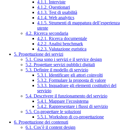
4.1.1. Interviste
4.1.2. Questionari
4.1.3. Test di usabilità
4.1.4. Web analytics
4.1.5. Strumenti di mappatura dell’esperienza
utente
4.2. Ricerca secondaria
4.2.1. Ricerca documentale
4.2.2. Analisi benchmark
4.2.3. Valutazione euristica
5. Progettazione dei servizi
5.1. Cosa sono i servizi e il service design
5.2. Progettare servizi pubblici digitali
5.3. Definire il modello di servizio
5.3.1. Identificare gli attori coinvolti
5.3.2. Formulare la proposta di valore
5.3.3. Inquadrare gli elementi costitutivi del
servizio
5.4. Descrivere il funzionamento del servizio
5.4.1. Mappare l’ecosistema
5.4.2. Rappresentare i flussi di servizio
5.5. Co-progettare le soluzioni
5.5.1. Workshop di co-progettazione
6. Progettazione dei contenuti
6.1. Cos’è il content design