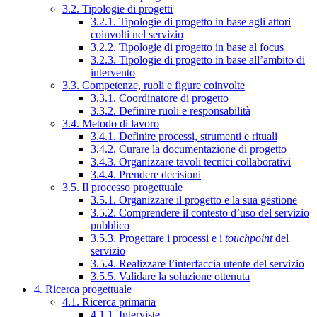
3.2. Tipologie di progetti
3.2.1. Tipologie di progetto in base agli attori
coinvolti nel servizio
3.2.2. Tipologie di progetto in base al focus
3.2.3. Tipologie di progetto in base all’ambito di
intervento
3.3. Competenze, ruoli e figure coinvolte
3.3.1. Coordinatore di progetto
3.3.2. Definire ruoli e responsabilità
3.4. Metodo di lavoro
3.4.1. Definire processi, strumenti e rituali
3.4.2. Curare la documentazione di progetto
3.4.3. Organizzare tavoli tecnici collaborativi
3.4.4. Prendere decisioni
3.5. Il processo progettuale
3.5.1. Organizzare il progetto e la sua gestione
3.5.2. Comprendere il contesto d’uso del servizio
pubblico
3.5.3. Progettare i processi e i
touchpoint
del
servizio
3.5.4. Realizzare l’interfaccia utente del servizio
3.5.5. Validare la soluzione ottenuta
4. Ricerca progettuale
4.1. Ricerca primaria
4.1.1. Interviste