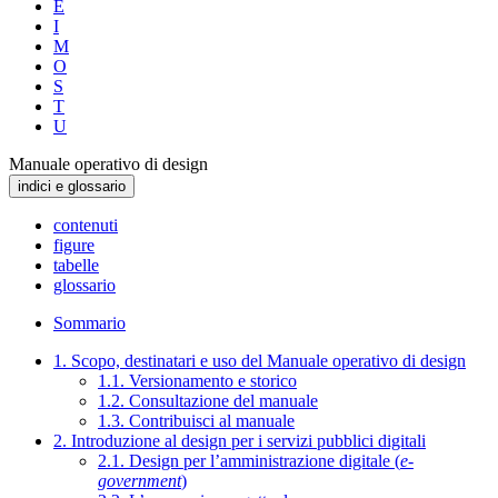
E
I
M
O
S
T
U
Manuale operativo di design
indici e glossario
contenuti
figure
tabelle
glossario
Sommario
1. Scopo, destinatari e uso del Manuale operativo di design
1.1. Versionamento e storico
1.2. Consultazione del manuale
1.3. Contribuisci al manuale
2. Introduzione al design per i servizi pubblici digitali
2.1. Design per l’amministrazione digitale (
e-
government
)