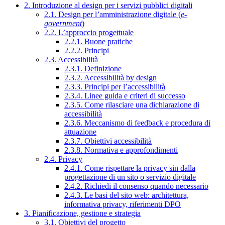
2. Introduzione al design per i servizi pubblici digitali
2.1. Design per l’amministrazione digitale (
e-
government
)
2.2. L’approccio progettuale
2.2.1. Buone pratiche
2.2.2. Principi
2.3. Accessibilità
2.3.1. Definizione
2.3.2. Accessibilità by design
2.3.3. Principi per l’accessibilità
2.3.4. Linee guida e criteri di successo
2.3.5. Come rilasciare una dichiarazione di
accessibilità
2.3.6. Meccanismo di feedback e procedura di
attuazione
2.3.7. Obiettivi accessibilità
2.3.8. Normativa e approfondimenti
2.4. Privacy
2.4.1. Come rispettare la privacy sin dalla
progettazione di un sito o servizio digitale
2.4.2. Richiedi il consenso quando necessario
2.4.3. Le basi del sito web: architettura,
informativa privacy, riferimenti DPO
3. Pianificazione, gestione e strategia
3.1. Obiettivi del progetto