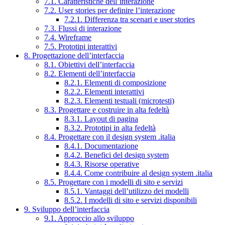
7.1. Caratteristiche dell’interazione
7.2. User stories per definire l’interazione
7.2.1. Differenza tra scenari e user stories
7.3. Flussi di interazione
7.4. Wireframe
7.5. Prototipi interattivi
8. Progettazione dell’interfaccia
8.1. Obiettivi dell’interfaccia
8.2. Elementi dell’interfaccia
8.2.1. Elementi di composizione
8.2.2. Elementi interattivi
8.2.3. Elementi testuali (microtesti)
8.3. Progettare e costruire in alta fedeltà
8.3.1. Layout di pagina
8.3.2. Prototipi in alta fedeltà
8.4. Progettare con il design system .italia
8.4.1. Documentazione
8.4.2. Benefici del design system
8.4.3. Risorse operative
8.4.4. Come contribuire al design system .italia
8.5. Progettare con i modelli di sito e servizi
8.5.1. Vantaggi dell’utilizzo dei modelli
8.5.2. I modelli di sito e servizi disponibili
9. Sviluppo dell’interfaccia
9.1. Approccio allo sviluppo