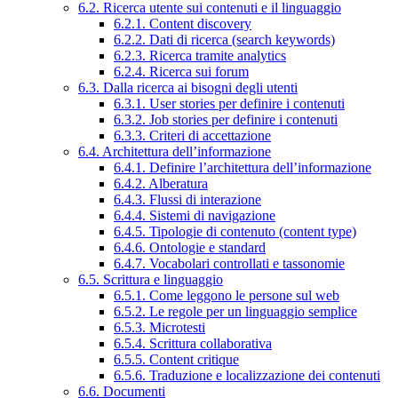
6.2. Ricerca utente sui contenuti e il linguaggio
6.2.1. Content discovery
6.2.2. Dati di ricerca (search keywords)
6.2.3. Ricerca tramite analytics
6.2.4. Ricerca sui forum
6.3. Dalla ricerca ai bisogni degli utenti
6.3.1. User stories per definire i contenuti
6.3.2. Job stories per definire i contenuti
6.3.3. Criteri di accettazione
6.4. Architettura dell’informazione
6.4.1. Definire l’architettura dell’informazione
6.4.2. Alberatura
6.4.3. Flussi di interazione
6.4.4. Sistemi di navigazione
6.4.5. Tipologie di contenuto (content type)
6.4.6. Ontologie e standard
6.4.7. Vocabolari controllati e tassonomie
6.5. Scrittura e linguaggio
6.5.1. Come leggono le persone sul web
6.5.2. Le regole per un linguaggio semplice
6.5.3. Microtesti
6.5.4. Scrittura collaborativa
6.5.5. Content critique
6.5.6. Traduzione e localizzazione dei contenuti
6.6. Documenti