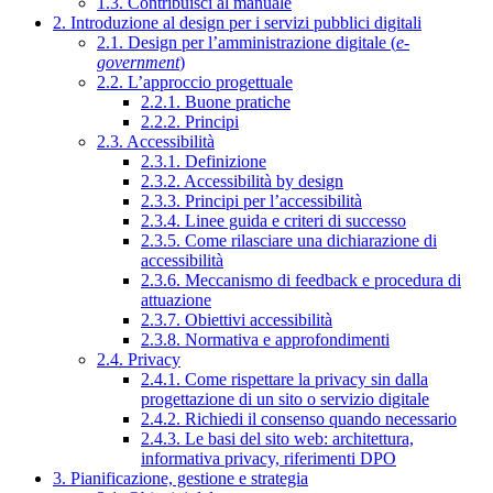
1.3. Contribuisci al manuale
2. Introduzione al design per i servizi pubblici digitali
2.1. Design per l’amministrazione digitale (
e-
government
)
2.2. L’approccio progettuale
2.2.1. Buone pratiche
2.2.2. Principi
2.3. Accessibilità
2.3.1. Definizione
2.3.2. Accessibilità by design
2.3.3. Principi per l’accessibilità
2.3.4. Linee guida e criteri di successo
2.3.5. Come rilasciare una dichiarazione di
accessibilità
2.3.6. Meccanismo di feedback e procedura di
attuazione
2.3.7. Obiettivi accessibilità
2.3.8. Normativa e approfondimenti
2.4. Privacy
2.4.1. Come rispettare la privacy sin dalla
progettazione di un sito o servizio digitale
2.4.2. Richiedi il consenso quando necessario
2.4.3. Le basi del sito web: architettura,
informativa privacy, riferimenti DPO
3. Pianificazione, gestione e strategia