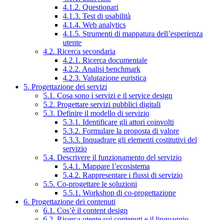
4.1.2. Questionari
4.1.3. Test di usabilità
4.1.4. Web analytics
4.1.5. Strumenti di mappatura dell’esperienza
utente
4.2. Ricerca secondaria
4.2.1. Ricerca documentale
4.2.2. Analisi benchmark
4.2.3. Valutazione euristica
5. Progettazione dei servizi
5.1. Cosa sono i servizi e il service design
5.2. Progettare servizi pubblici digitali
5.3. Definire il modello di servizio
5.3.1. Identificare gli attori coinvolti
5.3.2. Formulare la proposta di valore
5.3.3. Inquadrare gli elementi costitutivi del
servizio
5.4. Descrivere il funzionamento del servizio
5.4.1. Mappare l’ecosistema
5.4.2. Rappresentare i flussi di servizio
5.5. Co-progettare le soluzioni
5.5.1. Workshop di co-progettazione
6. Progettazione dei contenuti
6.1. Cos’è il content design
6.2. Ricerca utente sui contenuti e il linguaggio