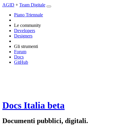
AGID
+
Team Digitale
Piano Triennale
Le community
Developers
Designers
Gli strumenti
Forum
Docs
GitHub
Docs Italia
beta
Documenti pubblici, digitali.