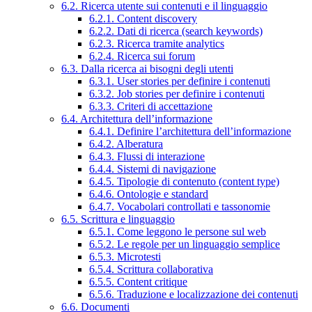
6.2. Ricerca utente sui contenuti e il linguaggio
6.2.1. Content discovery
6.2.2. Dati di ricerca (search keywords)
6.2.3. Ricerca tramite analytics
6.2.4. Ricerca sui forum
6.3. Dalla ricerca ai bisogni degli utenti
6.3.1. User stories per definire i contenuti
6.3.2. Job stories per definire i contenuti
6.3.3. Criteri di accettazione
6.4. Architettura dell’informazione
6.4.1. Definire l’architettura dell’informazione
6.4.2. Alberatura
6.4.3. Flussi di interazione
6.4.4. Sistemi di navigazione
6.4.5. Tipologie di contenuto (content type)
6.4.6. Ontologie e standard
6.4.7. Vocabolari controllati e tassonomie
6.5. Scrittura e linguaggio
6.5.1. Come leggono le persone sul web
6.5.2. Le regole per un linguaggio semplice
6.5.3. Microtesti
6.5.4. Scrittura collaborativa
6.5.5. Content critique
6.5.6. Traduzione e localizzazione dei contenuti
6.6. Documenti