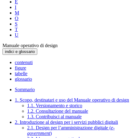
E
I
M
O
S
T
U
Manuale operativo di design
indici e glossario
contenuti
figure
tabelle
glossario
Sommario
1. Scopo, destinatari e uso del Manuale operativo di design
1.1. Versionamento e storico
1.2. Consultazione del manuale
1.3. Contribuisci al manuale
2. Introduzione al design per i servizi pubblici digitali
2.1. Design per l’amministrazione digitale (
e-
government
)