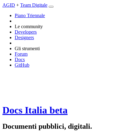
AGID
+
Team Digitale
Piano Triennale
Le community
Developers
Designers
Gli strumenti
Forum
Docs
GitHub
Docs Italia
beta
Documenti pubblici, digitali.