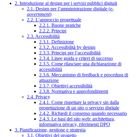
2. Introduzione al design per i servizi pubblici digitali
2.1. Design per l’amministrazione digitale (
e-
government
)
2.2. L’approccio progettuale
2.2.1. Buone pratiche
2.2.2. Principi
2.3. Accessibilità
2.3.1. Definizione
2.3.2. Accessibilità by design
2.3.3. Principi per l’accessibilità
2.3.4. Linee guida e criteri di successo
2.3.5. Come rilasciare una dichiarazione di
accessibilità
2.3.6. Meccanismo di feedback e procedura di
attuazione
2.3.7. Obiettivi accessibilità
2.3.8. Normativa e approfondimenti
2.4. Privacy
2.4.1. Come rispettare la privacy sin dalla
progettazione di un sito o servizio digitale
2.4.2. Richiedi il consenso quando necessario
2.4.3. Le basi del sito web: architettura,
informativa privacy, riferimenti DPO
3. Pianificazione, gestione e strategia
3.1. Obiettivi del progetto