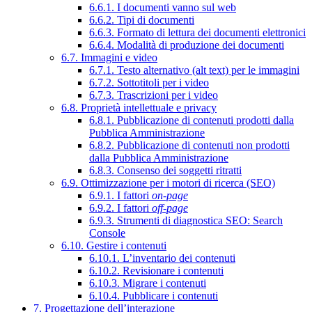
6.6.1. I documenti vanno sul web
6.6.2. Tipi di documenti
6.6.3. Formato di lettura dei documenti elettronici
6.6.4. Modalità di produzione dei documenti
6.7. Immagini e video
6.7.1. Testo alternativo (alt text) per le immagini
6.7.2. Sottotitoli per i video
6.7.3. Trascrizioni per i video
6.8. Proprietà intellettuale e privacy
6.8.1. Pubblicazione di contenuti prodotti dalla
Pubblica Amministrazione
6.8.2. Pubblicazione di contenuti non prodotti
dalla Pubblica Amministrazione
6.8.3. Consenso dei soggetti ritratti
6.9. Ottimizzazione per i motori di ricerca (SEO)
6.9.1. I fattori
on-page
6.9.2. I fattori
off-page
6.9.3. Strumenti di diagnostica SEO: Search
Console
6.10. Gestire i contenuti
6.10.1. L’inventario dei contenuti
6.10.2. Revisionare i contenuti
6.10.3. Migrare i contenuti
6.10.4. Pubblicare i contenuti
7. Progettazione dell’interazione