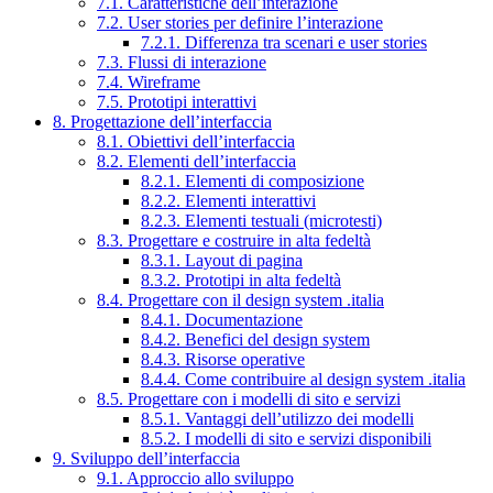
7.1. Caratteristiche dell’interazione
7.2. User stories per definire l’interazione
7.2.1. Differenza tra scenari e user stories
7.3. Flussi di interazione
7.4. Wireframe
7.5. Prototipi interattivi
8. Progettazione dell’interfaccia
8.1. Obiettivi dell’interfaccia
8.2. Elementi dell’interfaccia
8.2.1. Elementi di composizione
8.2.2. Elementi interattivi
8.2.3. Elementi testuali (microtesti)
8.3. Progettare e costruire in alta fedeltà
8.3.1. Layout di pagina
8.3.2. Prototipi in alta fedeltà
8.4. Progettare con il design system .italia
8.4.1. Documentazione
8.4.2. Benefici del design system
8.4.3. Risorse operative
8.4.4. Come contribuire al design system .italia
8.5. Progettare con i modelli di sito e servizi
8.5.1. Vantaggi dell’utilizzo dei modelli
8.5.2. I modelli di sito e servizi disponibili
9. Sviluppo dell’interfaccia
9.1. Approccio allo sviluppo