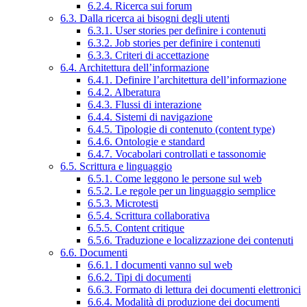
6.2.4. Ricerca sui forum
6.3. Dalla ricerca ai bisogni degli utenti
6.3.1. User stories per definire i contenuti
6.3.2. Job stories per definire i contenuti
6.3.3. Criteri di accettazione
6.4. Architettura dell’informazione
6.4.1. Definire l’architettura dell’informazione
6.4.2. Alberatura
6.4.3. Flussi di interazione
6.4.4. Sistemi di navigazione
6.4.5. Tipologie di contenuto (content type)
6.4.6. Ontologie e standard
6.4.7. Vocabolari controllati e tassonomie
6.5. Scrittura e linguaggio
6.5.1. Come leggono le persone sul web
6.5.2. Le regole per un linguaggio semplice
6.5.3. Microtesti
6.5.4. Scrittura collaborativa
6.5.5. Content critique
6.5.6. Traduzione e localizzazione dei contenuti
6.6. Documenti
6.6.1. I documenti vanno sul web
6.6.2. Tipi di documenti
6.6.3. Formato di lettura dei documenti elettronici
6.6.4. Modalità di produzione dei documenti