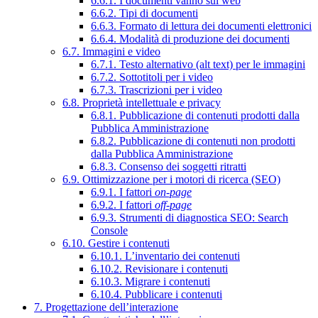
6.6.1. I documenti vanno sul web
6.6.2. Tipi di documenti
6.6.3. Formato di lettura dei documenti elettronici
6.6.4. Modalità di produzione dei documenti
6.7. Immagini e video
6.7.1. Testo alternativo (alt text) per le immagini
6.7.2. Sottotitoli per i video
6.7.3. Trascrizioni per i video
6.8. Proprietà intellettuale e privacy
6.8.1. Pubblicazione di contenuti prodotti dalla
Pubblica Amministrazione
6.8.2. Pubblicazione di contenuti non prodotti
dalla Pubblica Amministrazione
6.8.3. Consenso dei soggetti ritratti
6.9. Ottimizzazione per i motori di ricerca (SEO)
6.9.1. I fattori
on-page
6.9.2. I fattori
off-page
6.9.3. Strumenti di diagnostica SEO: Search
Console
6.10. Gestire i contenuti
6.10.1. L’inventario dei contenuti
6.10.2. Revisionare i contenuti
6.10.3. Migrare i contenuti
6.10.4. Pubblicare i contenuti
7. Progettazione dell’interazione