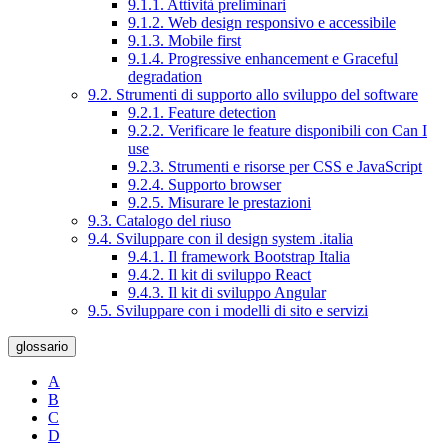
9.1.1. Attività preliminari
9.1.2. Web design responsivo e accessibile
9.1.3. Mobile first
9.1.4. Progressive enhancement e Graceful
degradation
9.2. Strumenti di supporto allo sviluppo del software
9.2.1. Feature detection
9.2.2. Verificare le feature disponibili con Can I
use
9.2.3. Strumenti e risorse per CSS e JavaScript
9.2.4. Supporto browser
9.2.5. Misurare le prestazioni
9.3. Catalogo del riuso
9.4. Sviluppare con il design system .italia
9.4.1. Il framework Bootstrap Italia
9.4.2. Il kit di sviluppo React
9.4.3. Il kit di sviluppo Angular
9.5. Sviluppare con i modelli di sito e servizi
glossario
A
B
C
D