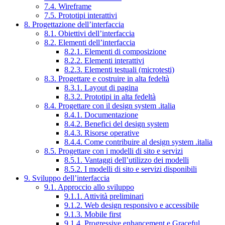
7.4. Wireframe
7.5. Prototipi interattivi
8. Progettazione dell’interfaccia
8.1. Obiettivi dell’interfaccia
8.2. Elementi dell’interfaccia
8.2.1. Elementi di composizione
8.2.2. Elementi interattivi
8.2.3. Elementi testuali (microtesti)
8.3. Progettare e costruire in alta fedeltà
8.3.1. Layout di pagina
8.3.2. Prototipi in alta fedeltà
8.4. Progettare con il design system .italia
8.4.1. Documentazione
8.4.2. Benefici del design system
8.4.3. Risorse operative
8.4.4. Come contribuire al design system .italia
8.5. Progettare con i modelli di sito e servizi
8.5.1. Vantaggi dell’utilizzo dei modelli
8.5.2. I modelli di sito e servizi disponibili
9. Sviluppo dell’interfaccia
9.1. Approccio allo sviluppo
9.1.1. Attività preliminari
9.1.2. Web design responsivo e accessibile
9.1.3. Mobile first
9.1.4. Progressive enhancement e Graceful