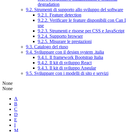
degradation
9.2. Strumenti di supporto allo sviluppo del software
9.2.1. Feature detection
9.2.2. Verificare le feature disponibili con Can I
use
9.2.3. Strumenti e risorse per CSS e JavaScript
9.2.4. Supporto browser
9.2.5. Misurare le prestazioni
9.3. Catalogo del riuso
9.4. Sviluppare con il design system .italia
9.4.1. Il framework Bootstrap Italia
9.4.2. Il kit di sviluppo React
9.4.3. Il kit di sviluppo Angular
9.5. Sviluppare con i modelli di sito e servizi
None
None
A
B
C
D
E
I
M