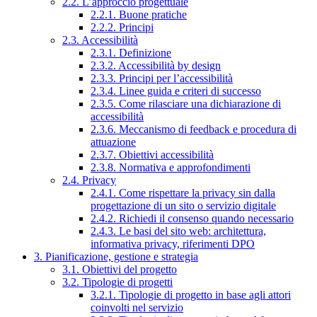
2.2. L’approccio progettuale
2.2.1. Buone pratiche
2.2.2. Principi
2.3. Accessibilità
2.3.1. Definizione
2.3.2. Accessibilità by design
2.3.3. Principi per l’accessibilità
2.3.4. Linee guida e criteri di successo
2.3.5. Come rilasciare una dichiarazione di
accessibilità
2.3.6. Meccanismo di feedback e procedura di
attuazione
2.3.7. Obiettivi accessibilità
2.3.8. Normativa e approfondimenti
2.4. Privacy
2.4.1. Come rispettare la privacy sin dalla
progettazione di un sito o servizio digitale
2.4.2. Richiedi il consenso quando necessario
2.4.3. Le basi del sito web: architettura,
informativa privacy, riferimenti DPO
3. Pianificazione, gestione e strategia
3.1. Obiettivi del progetto
3.2. Tipologie di progetti
3.2.1. Tipologie di progetto in base agli attori
coinvolti nel servizio