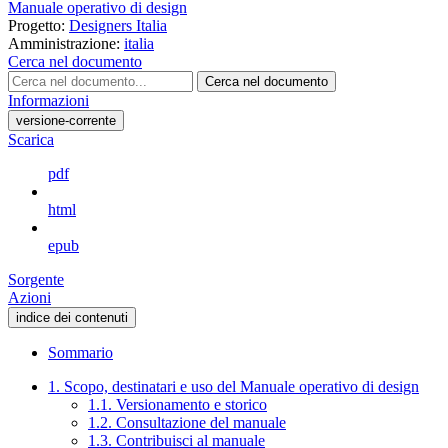
Manuale operativo di design
Progetto:
Designers Italia
Amministrazione:
italia
Cerca nel documento
Cerca nel documento
Informazioni
versione-corrente
Scarica
pdf
html
epub
Sorgente
Azioni
indice dei contenuti
Sommario
1. Scopo, destinatari e uso del Manuale operativo di design
1.1. Versionamento e storico
1.2. Consultazione del manuale
1.3. Contribuisci al manuale