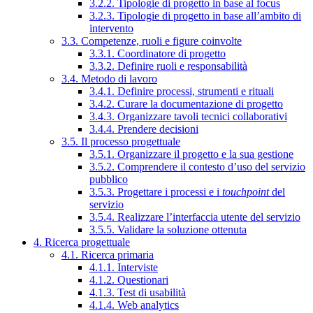
3.2.2. Tipologie di progetto in base al focus
3.2.3. Tipologie di progetto in base all’ambito di
intervento
3.3. Competenze, ruoli e figure coinvolte
3.3.1. Coordinatore di progetto
3.3.2. Definire ruoli e responsabilità
3.4. Metodo di lavoro
3.4.1. Definire processi, strumenti e rituali
3.4.2. Curare la documentazione di progetto
3.4.3. Organizzare tavoli tecnici collaborativi
3.4.4. Prendere decisioni
3.5. Il processo progettuale
3.5.1. Organizzare il progetto e la sua gestione
3.5.2. Comprendere il contesto d’uso del servizio
pubblico
3.5.3. Progettare i processi e i
touchpoint
del
servizio
3.5.4. Realizzare l’interfaccia utente del servizio
3.5.5. Validare la soluzione ottenuta
4. Ricerca progettuale
4.1. Ricerca primaria
4.1.1. Interviste
4.1.2. Questionari
4.1.3. Test di usabilità
4.1.4. Web analytics