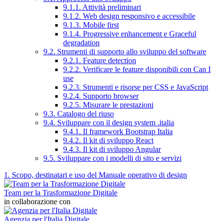
9.1.1. Attività preliminari
9.1.2. Web design responsivo e accessibile
9.1.3. Mobile first
9.1.4. Progressive enhancement e Graceful
degradation
9.2. Strumenti di supporto allo sviluppo del software
9.2.1. Feature detection
9.2.2. Verificare le feature disponibili con Can I
use
9.2.3. Strumenti e risorse per CSS e JavaScript
9.2.4. Supporto browser
9.2.5. Misurare le prestazioni
9.3. Catalogo del riuso
9.4. Sviluppare con il design system .italia
9.4.1. Il framework Bootstrap Italia
9.4.2. Il kit di sviluppo React
9.4.3. Il kit di sviluppo Angular
9.5. Sviluppare con i modelli di sito e servizi
1. Scopo, destinatari e uso del Manuale operativo di design
Team per la Trasformazione Digitale
in collaborazione con
Agenzia per l'Italia Digitale