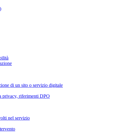
)
ilità
azione
ione di un sito o servizio digitale
va privacy, riferimenti DPO
olti nel servizio
ntervento