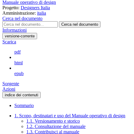
Manuale operativo di design
Progetto:
Designers Italia
Amministrazione:
italia
Cerca nel documento
Cerca nel documento
Informazioni
versione-corrente
Scarica
pdf
html
epub
Sorgente
Azioni
indice dei contenuti
Sommario
1. Scopo, destinatari e uso del Manuale operativo di design
1.1. Versionamento e storico
1.2. Consultazione del manuale
1.3. Contribuisci al manuale