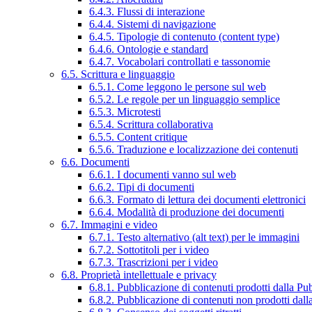
6.4.3. Flussi di interazione
6.4.4. Sistemi di navigazione
6.4.5. Tipologie di contenuto (content type)
6.4.6. Ontologie e standard
6.4.7. Vocabolari controllati e tassonomie
6.5. Scrittura e linguaggio
6.5.1. Come leggono le persone sul web
6.5.2. Le regole per un linguaggio semplice
6.5.3. Microtesti
6.5.4. Scrittura collaborativa
6.5.5. Content critique
6.5.6. Traduzione e localizzazione dei contenuti
6.6. Documenti
6.6.1. I documenti vanno sul web
6.6.2. Tipi di documenti
6.6.3. Formato di lettura dei documenti elettronici
6.6.4. Modalità di produzione dei documenti
6.7. Immagini e video
6.7.1. Testo alternativo (alt text) per le immagini
6.7.2. Sottotitoli per i video
6.7.3. Trascrizioni per i video
6.8. Proprietà intellettuale e privacy
6.8.1. Pubblicazione di contenuti prodotti dalla P
6.8.2. Pubblicazione di contenuti non prodotti dal