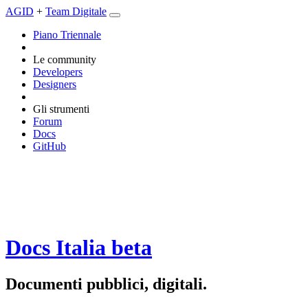
AGID
+
Team Digitale
Piano Triennale
Le community
Developers
Designers
Gli strumenti
Forum
Docs
GitHub
Docs Italia
beta
Documenti pubblici, digitali.