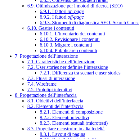
6.8.3. Consenso dei soggetti ritratti
6.9. Ottimizzazione per i motori di ricerca (SEO)
6.9.1. I fattori
on-page
6.9.2. I fattori
off-page
6.9.3. Strumenti di diagnostica SEO: Search Cons
6.10. Gestire i contenuti
6.10.1. L’inventario dei contenuti
6.10.2. Revisionare i contenuti
6.10.3. Migrare i contenuti
6.10.4. Pubblicare i contenuti
7. Progettazione dell’interazione
7.1. Caratteristiche dell’interazione
7.2. User stories per definire l’interazione
7.2.1. Differenza tra scenari e user stories
7.3. Flussi di interazione
7.4. Wireframe
7.5. Prototipi interattivi
8. Progettazione dell’interfaccia
8.1. Obiettivi dell’interfaccia
8.2. Elementi dell’interfaccia
8.2.1. Elementi di composizione
8.2.2. Elementi interattivi
8.2.3. Elementi testuali (microtesti)
8.3. Progettare e costruire in alta fedeltà
8.3.1. Layout di pagina