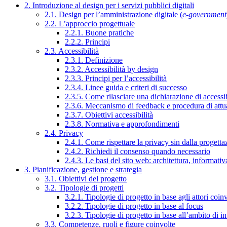
2. Introduzione al design per i servizi pubblici digitali
2.1. Design per l’amministrazione digitale (
e-government
2.2. L’approccio progettuale
2.2.1. Buone pratiche
2.2.2. Principi
2.3. Accessibilità
2.3.1. Definizione
2.3.2. Accessibilità by design
2.3.3. Principi per l’accessibilità
2.3.4. Linee guida e criteri di successo
2.3.5. Come rilasciare una dichiarazione di accessib
2.3.6. Meccanismo di feedback e procedura di attu
2.3.7. Obiettivi accessibilità
2.3.8. Normativa e approfondimenti
2.4. Privacy
2.4.1. Come rispettare la privacy sin dalla progettaz
2.4.2. Richiedi il consenso quando necessario
2.4.3. Le basi del sito web: architettura, informati
3. Pianificazione, gestione e strategia
3.1. Obiettivi del progetto
3.2. Tipologie di progetti
3.2.1. Tipologie di progetto in base agli attori coinv
3.2.2. Tipologie di progetto in base al focus
3.2.3. Tipologie di progetto in base all’ambito di i
3.3. Competenze, ruoli e figure coinvolte