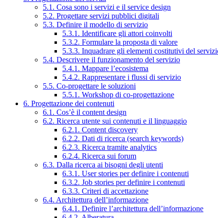
5.1. Cosa sono i servizi e il service design
5.2. Progettare servizi pubblici digitali
5.3. Definire il modello di servizio
5.3.1. Identificare gli attori coinvolti
5.3.2. Formulare la proposta di valore
5.3.3. Inquadrare gli elementi costitutivi del serviz
5.4. Descrivere il funzionamento del servizio
5.4.1. Mappare l’ecosistema
5.4.2. Rappresentare i flussi di servizio
5.5. Co-progettare le soluzioni
5.5.1. Workshop di co-progettazione
6. Progettazione dei contenuti
6.1. Cos’è il content design
6.2. Ricerca utente sui contenuti e il linguaggio
6.2.1. Content discovery
6.2.2. Dati di ricerca (search keywords)
6.2.3. Ricerca tramite analytics
6.2.4. Ricerca sui forum
6.3. Dalla ricerca ai bisogni degli utenti
6.3.1. User stories per definire i contenuti
6.3.2. Job stories per definire i contenuti
6.3.3. Criteri di accettazione
6.4. Architettura dell’informazione
6.4.1. Definire l’architettura dell’informazione
6.4.2. Alberatura