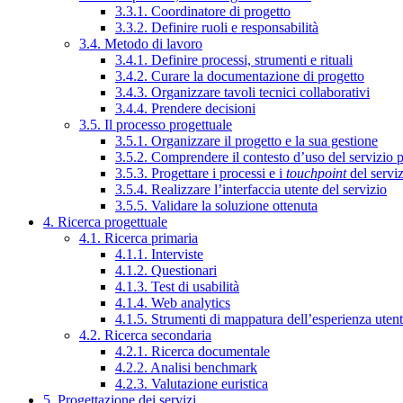
3.3.1. Coordinatore di progetto
3.3.2. Definire ruoli e responsabilità
3.4. Metodo di lavoro
3.4.1. Definire processi, strumenti e rituali
3.4.2. Curare la documentazione di progetto
3.4.3. Organizzare tavoli tecnici collaborativi
3.4.4. Prendere decisioni
3.5. Il processo progettuale
3.5.1. Organizzare il progetto e la sua gestione
3.5.2. Comprendere il contesto d’uso del servizio 
3.5.3. Progettare i processi e i
touchpoint
del servi
3.5.4. Realizzare l’interfaccia utente del servizio
3.5.5. Validare la soluzione ottenuta
4. Ricerca progettuale
4.1. Ricerca primaria
4.1.1. Interviste
4.1.2. Questionari
4.1.3. Test di usabilità
4.1.4. Web analytics
4.1.5. Strumenti di mappatura dell’esperienza uten
4.2. Ricerca secondaria
4.2.1. Ricerca documentale
4.2.2. Analisi benchmark
4.2.3. Valutazione euristica
5. Progettazione dei servizi