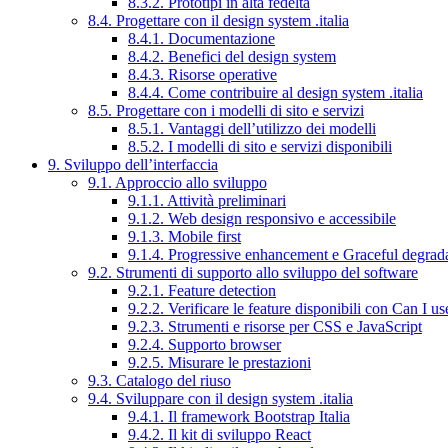
8.3.2. Prototipi in alta fedeltà
8.4. Progettare con il design system .italia
8.4.1. Documentazione
8.4.2. Benefici del design system
8.4.3. Risorse operative
8.4.4. Come contribuire al design system .italia
8.5. Progettare con i modelli di sito e servizi
8.5.1. Vantaggi dell’utilizzo dei modelli
8.5.2. I modelli di sito e servizi disponibili
9. Sviluppo dell’interfaccia
9.1. Approccio allo sviluppo
9.1.1. Attività preliminari
9.1.2. Web design responsivo e accessibile
9.1.3. Mobile first
9.1.4. Progressive enhancement e Graceful degrad
9.2. Strumenti di supporto allo sviluppo del software
9.2.1. Feature detection
9.2.2. Verificare le feature disponibili con Can I us
9.2.3. Strumenti e risorse per CSS e JavaScript
9.2.4. Supporto browser
9.2.5. Misurare le prestazioni
9.3. Catalogo del riuso
9.4. Sviluppare con il design system .italia
9.4.1. Il framework Bootstrap Italia
9.4.2. Il kit di sviluppo React