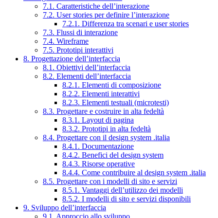
7.1. Caratteristiche dell’interazione
7.2. User stories per definire l’interazione
7.2.1. Differenza tra scenari e user stories
7.3. Flussi di interazione
7.4. Wireframe
7.5. Prototipi interattivi
8. Progettazione dell’interfaccia
8.1. Obiettivi dell’interfaccia
8.2. Elementi dell’interfaccia
8.2.1. Elementi di composizione
8.2.2. Elementi interattivi
8.2.3. Elementi testuali (microtesti)
8.3. Progettare e costruire in alta fedeltà
8.3.1. Layout di pagina
8.3.2. Prototipi in alta fedeltà
8.4. Progettare con il design system .italia
8.4.1. Documentazione
8.4.2. Benefici del design system
8.4.3. Risorse operative
8.4.4. Come contribuire al design system .italia
8.5. Progettare con i modelli di sito e servizi
8.5.1. Vantaggi dell’utilizzo dei modelli
8.5.2. I modelli di sito e servizi disponibili
9. Sviluppo dell’interfaccia
9.1. Approccio allo sviluppo