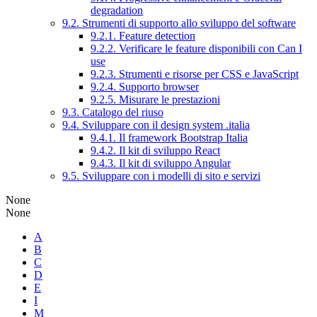
degradation
9.2. Strumenti di supporto allo sviluppo del software
9.2.1. Feature detection
9.2.2. Verificare le feature disponibili con Can I
use
9.2.3. Strumenti e risorse per CSS e JavaScript
9.2.4. Supporto browser
9.2.5. Misurare le prestazioni
9.3. Catalogo del riuso
9.4. Sviluppare con il design system .italia
9.4.1. Il framework Bootstrap Italia
9.4.2. Il kit di sviluppo React
9.4.3. Il kit di sviluppo Angular
9.5. Sviluppare con i modelli di sito e servizi
None
None
A
B
C
D
E
I
M