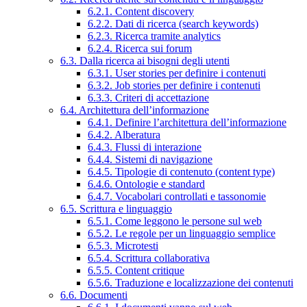
6.2.1. Content discovery
6.2.2. Dati di ricerca (search keywords)
6.2.3. Ricerca tramite analytics
6.2.4. Ricerca sui forum
6.3. Dalla ricerca ai bisogni degli utenti
6.3.1. User stories per definire i contenuti
6.3.2. Job stories per definire i contenuti
6.3.3. Criteri di accettazione
6.4. Architettura dell’informazione
6.4.1. Definire l’architettura dell’informazione
6.4.2. Alberatura
6.4.3. Flussi di interazione
6.4.4. Sistemi di navigazione
6.4.5. Tipologie di contenuto (content type)
6.4.6. Ontologie e standard
6.4.7. Vocabolari controllati e tassonomie
6.5. Scrittura e linguaggio
6.5.1. Come leggono le persone sul web
6.5.2. Le regole per un linguaggio semplice
6.5.3. Microtesti
6.5.4. Scrittura collaborativa
6.5.5. Content critique
6.5.6. Traduzione e localizzazione dei contenuti
6.6. Documenti