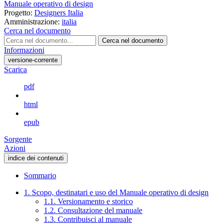
Manuale operativo di design
Progetto:
Designers Italia
Amministrazione:
italia
Cerca nel documento
Cerca nel documento
Informazioni
versione-corrente
Scarica
pdf
html
epub
Sorgente
Azioni
indice dei contenuti
Sommario
1. Scopo, destinatari e uso del Manuale operativo di design
1.1. Versionamento e storico
1.2. Consultazione del manuale
1.3. Contribuisci al manuale