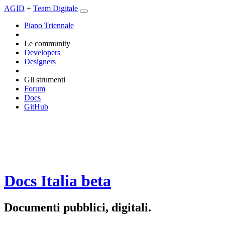
AGID
+
Team Digitale
Piano Triennale
Le community
Developers
Designers
Gli strumenti
Forum
Docs
GitHub
Docs Italia
beta
Documenti pubblici, digitali.