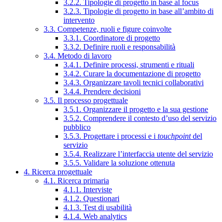
3.2.2. Tipologie di progetto in base al focus
3.2.3. Tipologie di progetto in base all’ambito di
intervento
3.3. Competenze, ruoli e figure coinvolte
3.3.1. Coordinatore di progetto
3.3.2. Definire ruoli e responsabilità
3.4. Metodo di lavoro
3.4.1. Definire processi, strumenti e rituali
3.4.2. Curare la documentazione di progetto
3.4.3. Organizzare tavoli tecnici collaborativi
3.4.4. Prendere decisioni
3.5. Il processo progettuale
3.5.1. Organizzare il progetto e la sua gestione
3.5.2. Comprendere il contesto d’uso del servizio
pubblico
3.5.3. Progettare i processi e i
touchpoint
del
servizio
3.5.4. Realizzare l’interfaccia utente del servizio
3.5.5. Validare la soluzione ottenuta
4. Ricerca progettuale
4.1. Ricerca primaria
4.1.1. Interviste
4.1.2. Questionari
4.1.3. Test di usabilità
4.1.4. Web analytics