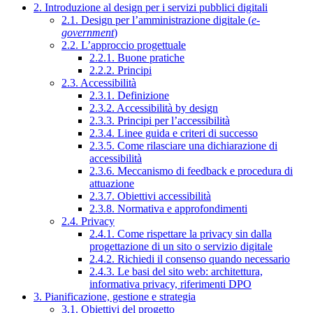
2. Introduzione al design per i servizi pubblici digitali
2.1. Design per l’amministrazione digitale (
e-
government
)
2.2. L’approccio progettuale
2.2.1. Buone pratiche
2.2.2. Principi
2.3. Accessibilità
2.3.1. Definizione
2.3.2. Accessibilità by design
2.3.3. Principi per l’accessibilità
2.3.4. Linee guida e criteri di successo
2.3.5. Come rilasciare una dichiarazione di
accessibilità
2.3.6. Meccanismo di feedback e procedura di
attuazione
2.3.7. Obiettivi accessibilità
2.3.8. Normativa e approfondimenti
2.4. Privacy
2.4.1. Come rispettare la privacy sin dalla
progettazione di un sito o servizio digitale
2.4.2. Richiedi il consenso quando necessario
2.4.3. Le basi del sito web: architettura,
informativa privacy, riferimenti DPO
3. Pianificazione, gestione e strategia
3.1. Obiettivi del progetto