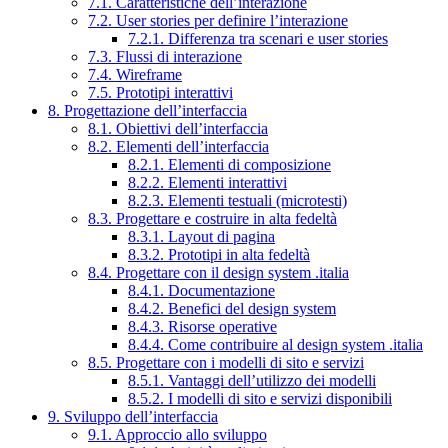
7.1. Caratteristiche dell’interazione
7.2. User stories per definire l’interazione
7.2.1. Differenza tra scenari e user stories
7.3. Flussi di interazione
7.4. Wireframe
7.5. Prototipi interattivi
8. Progettazione dell’interfaccia
8.1. Obiettivi dell’interfaccia
8.2. Elementi dell’interfaccia
8.2.1. Elementi di composizione
8.2.2. Elementi interattivi
8.2.3. Elementi testuali (microtesti)
8.3. Progettare e costruire in alta fedeltà
8.3.1. Layout di pagina
8.3.2. Prototipi in alta fedeltà
8.4. Progettare con il design system .italia
8.4.1. Documentazione
8.4.2. Benefici del design system
8.4.3. Risorse operative
8.4.4. Come contribuire al design system .italia
8.5. Progettare con i modelli di sito e servizi
8.5.1. Vantaggi dell’utilizzo dei modelli
8.5.2. I modelli di sito e servizi disponibili
9. Sviluppo dell’interfaccia
9.1. Approccio allo sviluppo