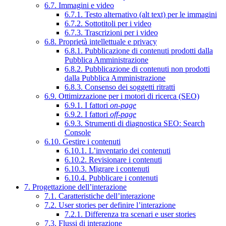
6.7. Immagini e video
6.7.1. Testo alternativo (alt text) per le immagini
6.7.2. Sottotitoli per i video
6.7.3. Trascrizioni per i video
6.8. Proprietà intellettuale e privacy
6.8.1. Pubblicazione di contenuti prodotti dalla
Pubblica Amministrazione
6.8.2. Pubblicazione di contenuti non prodotti
dalla Pubblica Amministrazione
6.8.3. Consenso dei soggetti ritratti
6.9. Ottimizzazione per i motori di ricerca (SEO)
6.9.1. I fattori
on-page
6.9.2. I fattori
off-page
6.9.3. Strumenti di diagnostica SEO: Search
Console
6.10. Gestire i contenuti
6.10.1. L’inventario dei contenuti
6.10.2. Revisionare i contenuti
6.10.3. Migrare i contenuti
6.10.4. Pubblicare i contenuti
7. Progettazione dell’interazione
7.1. Caratteristiche dell’interazione
7.2. User stories per definire l’interazione
7.2.1. Differenza tra scenari e user stories
7.3. Flussi di interazione