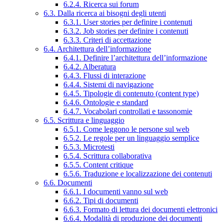
6.2.4. Ricerca sui forum
6.3. Dalla ricerca ai bisogni degli utenti
6.3.1. User stories per definire i contenuti
6.3.2. Job stories per definire i contenuti
6.3.3. Criteri di accettazione
6.4. Architettura dell’informazione
6.4.1. Definire l’architettura dell’informazione
6.4.2. Alberatura
6.4.3. Flussi di interazione
6.4.4. Sistemi di navigazione
6.4.5. Tipologie di contenuto (content type)
6.4.6. Ontologie e standard
6.4.7. Vocabolari controllati e tassonomie
6.5. Scrittura e linguaggio
6.5.1. Come leggono le persone sul web
6.5.2. Le regole per un linguaggio semplice
6.5.3. Microtesti
6.5.4. Scrittura collaborativa
6.5.5. Content critique
6.5.6. Traduzione e localizzazione dei contenuti
6.6. Documenti
6.6.1. I documenti vanno sul web
6.6.2. Tipi di documenti
6.6.3. Formato di lettura dei documenti elettronici
6.6.4. Modalità di produzione dei documenti