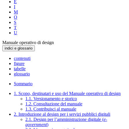
E
I
M
O
S
T
U
Manuale operativo di design
indici e glossario
contenuti
figure
tabelle
glossario
Sommario
1. Scopo, destinatari e uso del Manuale operativo di design
1.1. Versionamento e storico
1.2. Consultazione del manuale
1.3. Contribuisci al manuale
2. Introduzione al design per i servizi pubblici digitali
2.1. Design per l’amministrazione digitale (
e-
government
)