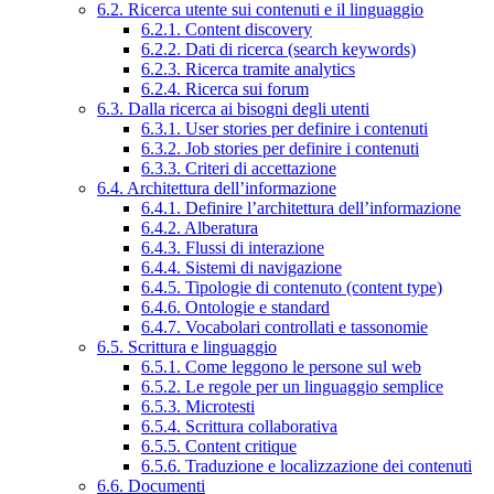
6.2. Ricerca utente sui contenuti e il linguaggio
6.2.1. Content discovery
6.2.2. Dati di ricerca (search keywords)
6.2.3. Ricerca tramite analytics
6.2.4. Ricerca sui forum
6.3. Dalla ricerca ai bisogni degli utenti
6.3.1. User stories per definire i contenuti
6.3.2. Job stories per definire i contenuti
6.3.3. Criteri di accettazione
6.4. Architettura dell’informazione
6.4.1. Definire l’architettura dell’informazione
6.4.2. Alberatura
6.4.3. Flussi di interazione
6.4.4. Sistemi di navigazione
6.4.5. Tipologie di contenuto (content type)
6.4.6. Ontologie e standard
6.4.7. Vocabolari controllati e tassonomie
6.5. Scrittura e linguaggio
6.5.1. Come leggono le persone sul web
6.5.2. Le regole per un linguaggio semplice
6.5.3. Microtesti
6.5.4. Scrittura collaborativa
6.5.5. Content critique
6.5.6. Traduzione e localizzazione dei contenuti
6.6. Documenti