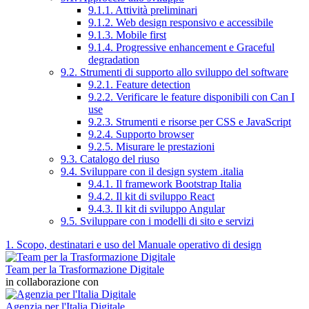
9.1.1. Attività preliminari
9.1.2. Web design responsivo e accessibile
9.1.3. Mobile first
9.1.4. Progressive enhancement e Graceful
degradation
9.2. Strumenti di supporto allo sviluppo del software
9.2.1. Feature detection
9.2.2. Verificare le feature disponibili con Can I
use
9.2.3. Strumenti e risorse per CSS e JavaScript
9.2.4. Supporto browser
9.2.5. Misurare le prestazioni
9.3. Catalogo del riuso
9.4. Sviluppare con il design system .italia
9.4.1. Il framework Bootstrap Italia
9.4.2. Il kit di sviluppo React
9.4.3. Il kit di sviluppo Angular
9.5. Sviluppare con i modelli di sito e servizi
1. Scopo, destinatari e uso del Manuale operativo di design
Team per la Trasformazione Digitale
in collaborazione con
Agenzia per l'Italia Digitale