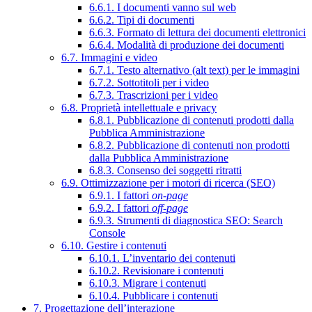
6.6.1. I documenti vanno sul web
6.6.2. Tipi di documenti
6.6.3. Formato di lettura dei documenti elettronici
6.6.4. Modalità di produzione dei documenti
6.7. Immagini e video
6.7.1. Testo alternativo (alt text) per le immagini
6.7.2. Sottotitoli per i video
6.7.3. Trascrizioni per i video
6.8. Proprietà intellettuale e privacy
6.8.1. Pubblicazione di contenuti prodotti dalla
Pubblica Amministrazione
6.8.2. Pubblicazione di contenuti non prodotti
dalla Pubblica Amministrazione
6.8.3. Consenso dei soggetti ritratti
6.9. Ottimizzazione per i motori di ricerca (SEO)
6.9.1. I fattori
on-page
6.9.2. I fattori
off-page
6.9.3. Strumenti di diagnostica SEO: Search
Console
6.10. Gestire i contenuti
6.10.1. L’inventario dei contenuti
6.10.2. Revisionare i contenuti
6.10.3. Migrare i contenuti
6.10.4. Pubblicare i contenuti
7. Progettazione dell’interazione