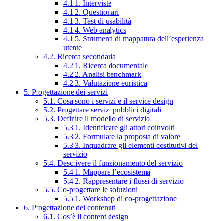
4.1.1. Interviste
4.1.2. Questionari
4.1.3. Test di usabilità
4.1.4. Web analytics
4.1.5. Strumenti di mappatura dell’esperienza
utente
4.2. Ricerca secondaria
4.2.1. Ricerca documentale
4.2.2. Analisi benchmark
4.2.3. Valutazione euristica
5. Progettazione dei servizi
5.1. Cosa sono i servizi e il service design
5.2. Progettare servizi pubblici digitali
5.3. Definire il modello di servizio
5.3.1. Identificare gli attori coinvolti
5.3.2. Formulare la proposta di valore
5.3.3. Inquadrare gli elementi costitutivi del
servizio
5.4. Descrivere il funzionamento del servizio
5.4.1. Mappare l’ecosistema
5.4.2. Rappresentare i flussi di servizio
5.5. Co-progettare le soluzioni
5.5.1. Workshop di co-progettazione
6. Progettazione dei contenuti
6.1. Cos’è il content design