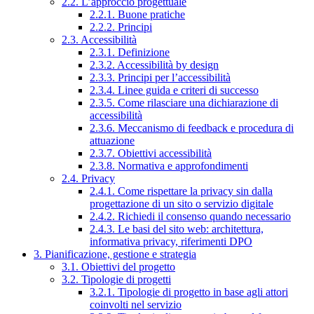
2.2. L’approccio progettuale
2.2.1. Buone pratiche
2.2.2. Principi
2.3. Accessibilità
2.3.1. Definizione
2.3.2. Accessibilità by design
2.3.3. Principi per l’accessibilità
2.3.4. Linee guida e criteri di successo
2.3.5. Come rilasciare una dichiarazione di
accessibilità
2.3.6. Meccanismo di feedback e procedura di
attuazione
2.3.7. Obiettivi accessibilità
2.3.8. Normativa e approfondimenti
2.4. Privacy
2.4.1. Come rispettare la privacy sin dalla
progettazione di un sito o servizio digitale
2.4.2. Richiedi il consenso quando necessario
2.4.3. Le basi del sito web: architettura,
informativa privacy, riferimenti DPO
3. Pianificazione, gestione e strategia
3.1. Obiettivi del progetto
3.2. Tipologie di progetti
3.2.1. Tipologie di progetto in base agli attori
coinvolti nel servizio