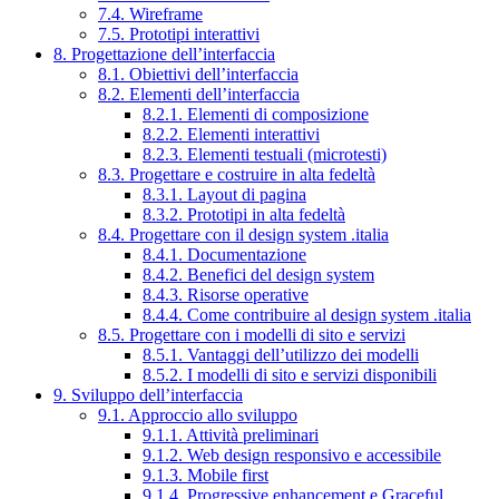
7.4. Wireframe
7.5. Prototipi interattivi
8. Progettazione dell’interfaccia
8.1. Obiettivi dell’interfaccia
8.2. Elementi dell’interfaccia
8.2.1. Elementi di composizione
8.2.2. Elementi interattivi
8.2.3. Elementi testuali (microtesti)
8.3. Progettare e costruire in alta fedeltà
8.3.1. Layout di pagina
8.3.2. Prototipi in alta fedeltà
8.4. Progettare con il design system .italia
8.4.1. Documentazione
8.4.2. Benefici del design system
8.4.3. Risorse operative
8.4.4. Come contribuire al design system .italia
8.5. Progettare con i modelli di sito e servizi
8.5.1. Vantaggi dell’utilizzo dei modelli
8.5.2. I modelli di sito e servizi disponibili
9. Sviluppo dell’interfaccia
9.1. Approccio allo sviluppo
9.1.1. Attività preliminari
9.1.2. Web design responsivo e accessibile
9.1.3. Mobile first
9.1.4. Progressive enhancement e Graceful