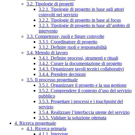
3.2. Tipologie di progetti
3.2.1. Tipologie di progetto in base agli attori
coinvolti nel servizio
3.2.2. Tipologie di progetto in base al focus
3.2.3. Tipologie di progetto in base all’ambito di
intervento
3.3. Competenze, ruoli e figure coinvolte
3.3.1. Coordinatore di progetto
3.3.2. Definire ruoli e responsabilità
3.4. Metodo di lavoro
3.4.1. Definire processi, strumenti e rituali
3.4.2. Curare la documentazione di progetto
3.4.3. Organizzare tavoli tecnici collaborativi
3.4.4. Prendere decisioni
3.5. Il processo progettuale
3.5.1. Organizzare il progetto e la sua gestione
3.5.2. Comprendere il contesto d’uso del servizio
pubblico
3.5.3. Progettare i processi e i
touchpoint
del
servizio
3.5.4. Realizzare l’interfaccia utente del servizio
3.5.5. Validare la soluzione ottenuta
4. Ricerca progettuale
4.1. Ricerca primaria
4.1.1. Interviste