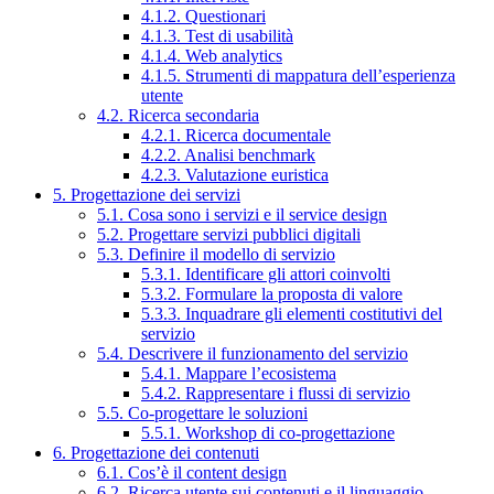
4.1.2. Questionari
4.1.3. Test di usabilità
4.1.4. Web analytics
4.1.5. Strumenti di mappatura dell’esperienza
utente
4.2. Ricerca secondaria
4.2.1. Ricerca documentale
4.2.2. Analisi benchmark
4.2.3. Valutazione euristica
5. Progettazione dei servizi
5.1. Cosa sono i servizi e il service design
5.2. Progettare servizi pubblici digitali
5.3. Definire il modello di servizio
5.3.1. Identificare gli attori coinvolti
5.3.2. Formulare la proposta di valore
5.3.3. Inquadrare gli elementi costitutivi del
servizio
5.4. Descrivere il funzionamento del servizio
5.4.1. Mappare l’ecosistema
5.4.2. Rappresentare i flussi di servizio
5.5. Co-progettare le soluzioni
5.5.1. Workshop di co-progettazione
6. Progettazione dei contenuti
6.1. Cos’è il content design
6.2. Ricerca utente sui contenuti e il linguaggio