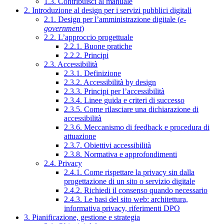
1.3. Contribuisci al manuale
2. Introduzione al design per i servizi pubblici digitali
2.1. Design per l’amministrazione digitale (
e-
government
)
2.2. L’approccio progettuale
2.2.1. Buone pratiche
2.2.2. Principi
2.3. Accessibilità
2.3.1. Definizione
2.3.2. Accessibilità by design
2.3.3. Principi per l’accessibilità
2.3.4. Linee guida e criteri di successo
2.3.5. Come rilasciare una dichiarazione di
accessibilità
2.3.6. Meccanismo di feedback e procedura di
attuazione
2.3.7. Obiettivi accessibilità
2.3.8. Normativa e approfondimenti
2.4. Privacy
2.4.1. Come rispettare la privacy sin dalla
progettazione di un sito o servizio digitale
2.4.2. Richiedi il consenso quando necessario
2.4.3. Le basi del sito web: architettura,
informativa privacy, riferimenti DPO
3. Pianificazione, gestione e strategia