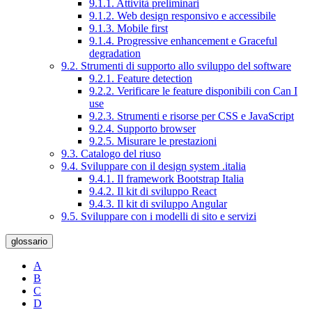
9.1.1. Attività preliminari
9.1.2. Web design responsivo e accessibile
9.1.3. Mobile first
9.1.4. Progressive enhancement e Graceful
degradation
9.2. Strumenti di supporto allo sviluppo del software
9.2.1. Feature detection
9.2.2. Verificare le feature disponibili con Can I
use
9.2.3. Strumenti e risorse per CSS e JavaScript
9.2.4. Supporto browser
9.2.5. Misurare le prestazioni
9.3. Catalogo del riuso
9.4. Sviluppare con il design system .italia
9.4.1. Il framework Bootstrap Italia
9.4.2. Il kit di sviluppo React
9.4.3. Il kit di sviluppo Angular
9.5. Sviluppare con i modelli di sito e servizi
glossario
A
B
C
D