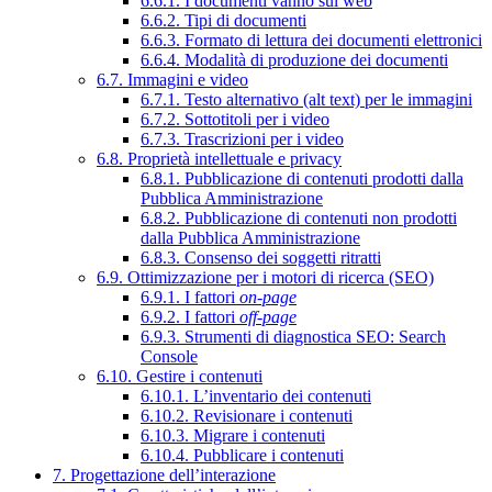
6.6.1. I documenti vanno sul web
6.6.2. Tipi di documenti
6.6.3. Formato di lettura dei documenti elettronici
6.6.4. Modalità di produzione dei documenti
6.7. Immagini e video
6.7.1. Testo alternativo (alt text) per le immagini
6.7.2. Sottotitoli per i video
6.7.3. Trascrizioni per i video
6.8. Proprietà intellettuale e privacy
6.8.1. Pubblicazione di contenuti prodotti dalla
Pubblica Amministrazione
6.8.2. Pubblicazione di contenuti non prodotti
dalla Pubblica Amministrazione
6.8.3. Consenso dei soggetti ritratti
6.9. Ottimizzazione per i motori di ricerca (SEO)
6.9.1. I fattori
on-page
6.9.2. I fattori
off-page
6.9.3. Strumenti di diagnostica SEO: Search
Console
6.10. Gestire i contenuti
6.10.1. L’inventario dei contenuti
6.10.2. Revisionare i contenuti
6.10.3. Migrare i contenuti
6.10.4. Pubblicare i contenuti
7. Progettazione dell’interazione