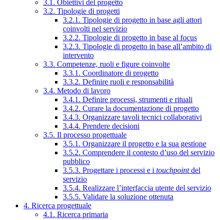
3.1. Obiettivi del progetto
3.2. Tipologie di progetti
3.2.1. Tipologie di progetto in base agli attori
coinvolti nel servizio
3.2.2. Tipologie di progetto in base al focus
3.2.3. Tipologie di progetto in base all’ambito di
intervento
3.3. Competenze, ruoli e figure coinvolte
3.3.1. Coordinatore di progetto
3.3.2. Definire ruoli e responsabilità
3.4. Metodo di lavoro
3.4.1. Definire processi, strumenti e rituali
3.4.2. Curare la documentazione di progetto
3.4.3. Organizzare tavoli tecnici collaborativi
3.4.4. Prendere decisioni
3.5. Il processo progettuale
3.5.1. Organizzare il progetto e la sua gestione
3.5.2. Comprendere il contesto d’uso del servizio
pubblico
3.5.3. Progettare i processi e i
touchpoint
del
servizio
3.5.4. Realizzare l’interfaccia utente del servizio
3.5.5. Validare la soluzione ottenuta
4. Ricerca progettuale
4.1. Ricerca primaria