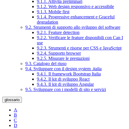
9.1.1. Attività preliminari
9.1.2. Web design responsivo e accessibile
9.1.3. Mobile first
9.1.4. Progressive enhancement e Graceful
degradation
9.2. Strumenti di supporto allo sviluppo del software
9.2.1. Feature detection
9.2.2. Verificare le feature disponibili con Can I
use
9.2.3. Strumenti e risorse per CSS e JavaScript
9.2.4. Supporto browser
9.2.5. Misurare le prestazioni
9.3. Catalogo del riuso
9.4. Sviluppare con il design system .italia
9.4.1. Il framework Bootstrap Italia
9.4.2. Il kit di sviluppo React
9.4.3. Il kit di sviluppo Angular
9.5. Sviluppare con i modelli di sito e servizi
glossario
A
B
C
D