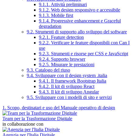
9.1.1. Attività preliminari
9.1.2. Web design responsivo e accessibile
9.1.3. Mobile first
9.1.4. Progressive enhancement e Graceful
degradation
9.2. Strumenti di supporto allo sviluppo del software
9.2.1. Feature detection
9.2.2. Verificare le feature disponibili con Can I
use
9.2.3. Strumenti e risorse per CSS e JavaScript
9.2.4. Supporto browser
9.2.5. Misurare le prestazioni
9.3. Catalogo del riuso
9.4. Sviluppare con il design system .italia
9.4.1. Il framework Bootstrap Italia
9.4.2. Il kit di sviluppo React
9.4.3. Il kit di sviluppo Angular
9.5. Sviluppare con i modelli di sito e servizi
1. Scopo, destinatari e uso del Manuale operativo di design
Team per la Trasformazione Digitale
in collaborazione con
Agenzia per l'Italia Digitale