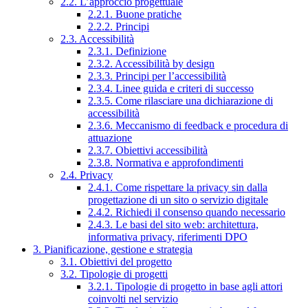
2.2. L’approccio progettuale
2.2.1. Buone pratiche
2.2.2. Principi
2.3. Accessibilità
2.3.1. Definizione
2.3.2. Accessibilità by design
2.3.3. Principi per l’accessibilità
2.3.4. Linee guida e criteri di successo
2.3.5. Come rilasciare una dichiarazione di
accessibilità
2.3.6. Meccanismo di feedback e procedura di
attuazione
2.3.7. Obiettivi accessibilità
2.3.8. Normativa e approfondimenti
2.4. Privacy
2.4.1. Come rispettare la privacy sin dalla
progettazione di un sito o servizio digitale
2.4.2. Richiedi il consenso quando necessario
2.4.3. Le basi del sito web: architettura,
informativa privacy, riferimenti DPO
3. Pianificazione, gestione e strategia
3.1. Obiettivi del progetto
3.2. Tipologie di progetti
3.2.1. Tipologie di progetto in base agli attori
coinvolti nel servizio