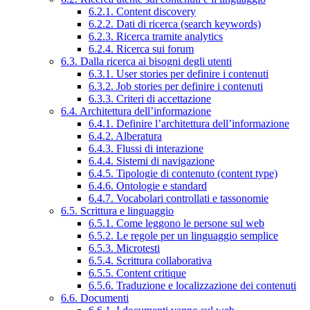
6.2.1. Content discovery
6.2.2. Dati di ricerca (search keywords)
6.2.3. Ricerca tramite analytics
6.2.4. Ricerca sui forum
6.3. Dalla ricerca ai bisogni degli utenti
6.3.1. User stories per definire i contenuti
6.3.2. Job stories per definire i contenuti
6.3.3. Criteri di accettazione
6.4. Architettura dell’informazione
6.4.1. Definire l’architettura dell’informazione
6.4.2. Alberatura
6.4.3. Flussi di interazione
6.4.4. Sistemi di navigazione
6.4.5. Tipologie di contenuto (content type)
6.4.6. Ontologie e standard
6.4.7. Vocabolari controllati e tassonomie
6.5. Scrittura e linguaggio
6.5.1. Come leggono le persone sul web
6.5.2. Le regole per un linguaggio semplice
6.5.3. Microtesti
6.5.4. Scrittura collaborativa
6.5.5. Content critique
6.5.6. Traduzione e localizzazione dei contenuti
6.6. Documenti