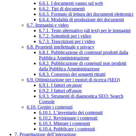
6.6.1. I documenti vanno sul web
6.6.2. Tipi di documenti
6.6.3. Formato di lettura dei documenti elettronici
6.6.4. Modalità di produzione dei documenti
6.7. Immagini e video
6.7.1. Testo alternativo (alt text) per le immagini
6.7.2. Sottotitoli per i video
6.7.3. Trascrizioni per i video
6.8. Proprietà intellettuale e privacy
6.8.1. Pubblicazione di contenuti prodotti dalla
Pubblica Amministrazione
6.8.2. Pubblicazione di contenuti non prodotti
dalla Pubblica Amministrazione
6.8.3. Consenso dei soggetti ritratti
6.9. Ottimizzazione per i motori di ricerca (SEO)
6.9.1. I fattori
on-page
6.9.2. I fattori
off-page
6.9.3. Strumenti di diagnostica SEO: Search
Console
6.10. Gestire i contenuti
6.10.1. L’inventario dei contenuti
6.10.2. Revisionare i contenuti
6.10.3. Migrare i contenuti
6.10.4. Pubblicare i contenuti
7. Progettazione dell’interazione