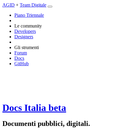
AGID
+
Team Digitale
Piano Triennale
Le community
Developers
Designers
Gli strumenti
Forum
Docs
GitHub
Docs Italia
beta
Documenti pubblici, digitali.