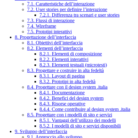
7.1. Caratteristiche dell’interazione
7.2. User stories per definire l’interazione
7.2.1. Differenza tra scenari e user stories
7.3. Flussi di interazione
7.4. Wireframe
7.5. Prototipi interattivi
8. Progettazione dell’interfaccia
8.1. Obiettivi dell’interfaccia
8.2. Elementi dell’interfaccia
8.2.1. Elementi di composizione
8.2.2. Elementi interattivi
8.2.3. Elementi testuali (microtesti)
8.3. Progettare e costruire in alta fedeltà
8.3.1. Layout di pagina
8.3.2. Prototipi in alta fedeltà
8.4. Progettare con il design system .italia
8.4.1. Documentazione
8.4.2. Benefici del design system
8.4.3. Risorse operative
8.4.4. Come contribuire al design system .italia
8.5. Progettare con i modelli di sito e servizi
8.5.1. Vantaggi dell’utilizzo dei modelli
8.5.2. I modelli di sito e servizi disponibili
9. Sviluppo dell’interfaccia
9.1. Approccio allo sviluppo