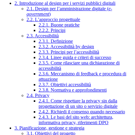
2. Introduzione al design per i servizi pubblici digitali
2.1. Design per l’amministrazione digitale (
e-
government
)
2.2. L’approccio progettuale
2.2.1. Buone pratiche
2.2.2. Principi
2.3. Accessibilità
2.3.1. Definizione
2.3.2. Accessibilità by design
2.3.3. Principi per l’accessibilità
2.3.4. Linee guida e criteri di successo
2.3.5. Come rilasciare una dichiarazione di
accessibilità
2.3.6. Meccanismo di feedback e procedura di
attuazione
2.3.7. Obiettivi accessibilità
2.3.8. Normativa e approfondimenti
2.4. Privacy
2.4.1. Come rispettare la privacy sin dalla
progettazione di un sito o servizio digitale
2.4.2. Richiedi il consenso quando necessario
2.4.3. Le basi del sito web: architettura,
informativa privacy, riferimenti DPO
3. Pianificazione, gestione e strategia
3.1. Obiettivi del progetto