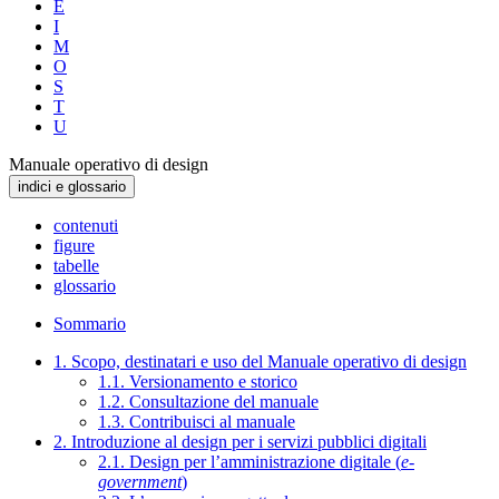
E
I
M
O
S
T
U
Manuale operativo di design
indici e glossario
contenuti
figure
tabelle
glossario
Sommario
1. Scopo, destinatari e uso del Manuale operativo di design
1.1. Versionamento e storico
1.2. Consultazione del manuale
1.3. Contribuisci al manuale
2. Introduzione al design per i servizi pubblici digitali
2.1. Design per l’amministrazione digitale (
e-
government
)