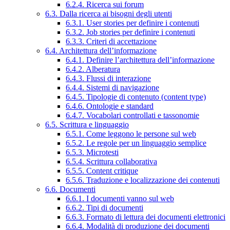
6.2.4. Ricerca sui forum
6.3. Dalla ricerca ai bisogni degli utenti
6.3.1. User stories per definire i contenuti
6.3.2. Job stories per definire i contenuti
6.3.3. Criteri di accettazione
6.4. Architettura dell’informazione
6.4.1. Definire l’architettura dell’informazione
6.4.2. Alberatura
6.4.3. Flussi di interazione
6.4.4. Sistemi di navigazione
6.4.5. Tipologie di contenuto (content type)
6.4.6. Ontologie e standard
6.4.7. Vocabolari controllati e tassonomie
6.5. Scrittura e linguaggio
6.5.1. Come leggono le persone sul web
6.5.2. Le regole per un linguaggio semplice
6.5.3. Microtesti
6.5.4. Scrittura collaborativa
6.5.5. Content critique
6.5.6. Traduzione e localizzazione dei contenuti
6.6. Documenti
6.6.1. I documenti vanno sul web
6.6.2. Tipi di documenti
6.6.3. Formato di lettura dei documenti elettronici
6.6.4. Modalità di produzione dei documenti