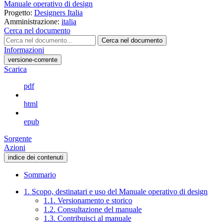
Manuale operativo di design
Progetto:
Designers Italia
Amministrazione:
italia
Cerca nel documento
Cerca nel documento
Informazioni
versione-corrente
Scarica
pdf
html
epub
Sorgente
Azioni
indice dei contenuti
Sommario
1. Scopo, destinatari e uso del Manuale operativo di design
1.1. Versionamento e storico
1.2. Consultazione del manuale
1.3. Contribuisci al manuale