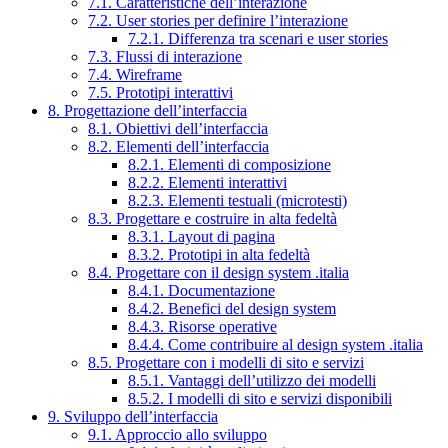
7.1. Caratteristiche dell’interazione
7.2. User stories per definire l’interazione
7.2.1. Differenza tra scenari e user stories
7.3. Flussi di interazione
7.4. Wireframe
7.5. Prototipi interattivi
8. Progettazione dell’interfaccia
8.1. Obiettivi dell’interfaccia
8.2. Elementi dell’interfaccia
8.2.1. Elementi di composizione
8.2.2. Elementi interattivi
8.2.3. Elementi testuali (microtesti)
8.3. Progettare e costruire in alta fedeltà
8.3.1. Layout di pagina
8.3.2. Prototipi in alta fedeltà
8.4. Progettare con il design system .italia
8.4.1. Documentazione
8.4.2. Benefici del design system
8.4.3. Risorse operative
8.4.4. Come contribuire al design system .italia
8.5. Progettare con i modelli di sito e servizi
8.5.1. Vantaggi dell’utilizzo dei modelli
8.5.2. I modelli di sito e servizi disponibili
9. Sviluppo dell’interfaccia
9.1. Approccio allo sviluppo