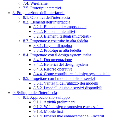
7.4. Wireframe
7.5. Prototipi interattivi
8. Progettazione dell’interfaccia
8.1. Obiettivi dell’interfaccia
8.2. Elementi dell’interfaccia
8.2.1. Elementi di composizione
8.2.2. Elementi interattivi
8.2.3. Elementi testuali (microtesti)
8.3. Progettare e costruire in alta fedeltà
8.3.1. Layout di pagina
8.3.2. Prototipi in alta fedeltà
8.4. Progettare con il design system .italia
8.4.1. Documentazione
8.4.2. Benefici del design system
8.4.3. Risorse operative
8.4.4. Come contribuire al design system .italia
8.5. Progettare con i modelli di sito e servizi
8.5.1. Vantaggi dell’utilizzo dei modelli
8.5.2. I modelli di sito e servizi disponibili
9. Sviluppo dell’interfaccia
9.1. Approccio allo sviluppo
9.1.1. Attività preliminari
9.1.2. Web design responsivo e accessibile
9.1.3. Mobile first
9.1.4. Progressive enhancement e Graceful