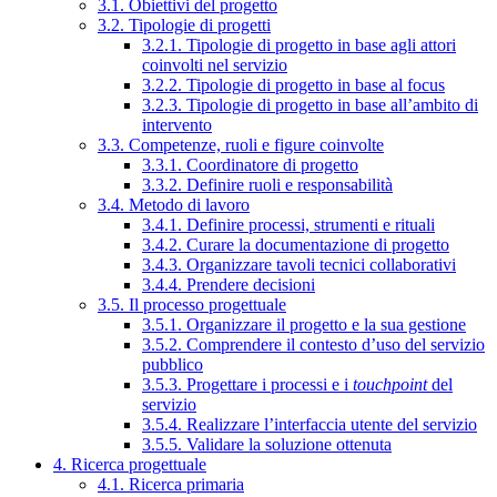
3.1. Obiettivi del progetto
3.2. Tipologie di progetti
3.2.1. Tipologie di progetto in base agli attori
coinvolti nel servizio
3.2.2. Tipologie di progetto in base al focus
3.2.3. Tipologie di progetto in base all’ambito di
intervento
3.3. Competenze, ruoli e figure coinvolte
3.3.1. Coordinatore di progetto
3.3.2. Definire ruoli e responsabilità
3.4. Metodo di lavoro
3.4.1. Definire processi, strumenti e rituali
3.4.2. Curare la documentazione di progetto
3.4.3. Organizzare tavoli tecnici collaborativi
3.4.4. Prendere decisioni
3.5. Il processo progettuale
3.5.1. Organizzare il progetto e la sua gestione
3.5.2. Comprendere il contesto d’uso del servizio
pubblico
3.5.3. Progettare i processi e i
touchpoint
del
servizio
3.5.4. Realizzare l’interfaccia utente del servizio
3.5.5. Validare la soluzione ottenuta
4. Ricerca progettuale
4.1. Ricerca primaria