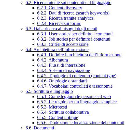
6.2. Ricerca utente sui contenuti e il linguaggio
6.2.1. Content discovery
6.2.2. Dati di ricerca (search keywords)
6.2.3. Ricerca tramite analytics
6.2.4. Ricerca sui forum
6.3. Dalla ricerca ai bisogni degli utenti
6.3.1. User stories per definire i contenuti
6.3.2. Job stories per definire i contenuti
6.3.3. Criteri di accettazione
6.4. Architettura dell’informazione
6.4.1. Definire l’architettura dell’informazione
6.4.2. Alberatura
6.4.3. Flussi di interazione
6.4.4. Sistemi di navigazione
6.4.5. Tipologie di contenuto (content type)
6.4.6. Ontologie e standard
6.4.7. Vocabolari controllati e tassonomie
6.5. Scrittura e linguaggio
6.5.1. Come leggono le persone sul web
6.5.2. Le regole per un linguaggio semplice
6.5.3. Microtesti
6.5.4. Scrittura collaborativa
6.5.5. Content critique
6.5.6. Traduzione e localizzazione dei contenuti
6.6. Documenti