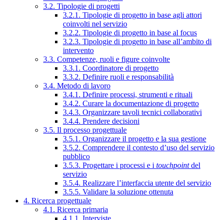
3.2. Tipologie di progetti
3.2.1. Tipologie di progetto in base agli attori
coinvolti nel servizio
3.2.2. Tipologie di progetto in base al focus
3.2.3. Tipologie di progetto in base all’ambito di
intervento
3.3. Competenze, ruoli e figure coinvolte
3.3.1. Coordinatore di progetto
3.3.2. Definire ruoli e responsabilità
3.4. Metodo di lavoro
3.4.1. Definire processi, strumenti e rituali
3.4.2. Curare la documentazione di progetto
3.4.3. Organizzare tavoli tecnici collaborativi
3.4.4. Prendere decisioni
3.5. Il processo progettuale
3.5.1. Organizzare il progetto e la sua gestione
3.5.2. Comprendere il contesto d’uso del servizio
pubblico
3.5.3. Progettare i processi e i
touchpoint
del
servizio
3.5.4. Realizzare l’interfaccia utente del servizio
3.5.5. Validare la soluzione ottenuta
4. Ricerca progettuale
4.1. Ricerca primaria
4.1.1. Interviste