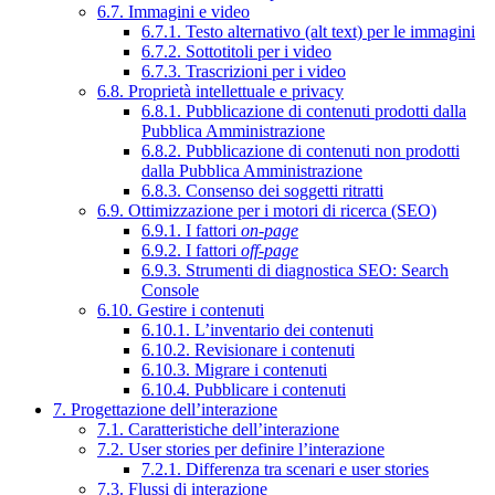
6.7. Immagini e video
6.7.1. Testo alternativo (alt text) per le immagini
6.7.2. Sottotitoli per i video
6.7.3. Trascrizioni per i video
6.8. Proprietà intellettuale e privacy
6.8.1. Pubblicazione di contenuti prodotti dalla
Pubblica Amministrazione
6.8.2. Pubblicazione di contenuti non prodotti
dalla Pubblica Amministrazione
6.8.3. Consenso dei soggetti ritratti
6.9. Ottimizzazione per i motori di ricerca (SEO)
6.9.1. I fattori
on-page
6.9.2. I fattori
off-page
6.9.3. Strumenti di diagnostica SEO: Search
Console
6.10. Gestire i contenuti
6.10.1. L’inventario dei contenuti
6.10.2. Revisionare i contenuti
6.10.3. Migrare i contenuti
6.10.4. Pubblicare i contenuti
7. Progettazione dell’interazione
7.1. Caratteristiche dell’interazione
7.2. User stories per definire l’interazione
7.2.1. Differenza tra scenari e user stories
7.3. Flussi di interazione