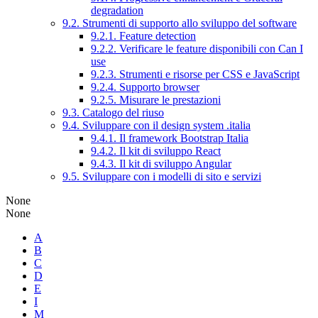
degradation
9.2. Strumenti di supporto allo sviluppo del software
9.2.1. Feature detection
9.2.2. Verificare le feature disponibili con Can I
use
9.2.3. Strumenti e risorse per CSS e JavaScript
9.2.4. Supporto browser
9.2.5. Misurare le prestazioni
9.3. Catalogo del riuso
9.4. Sviluppare con il design system .italia
9.4.1. Il framework Bootstrap Italia
9.4.2. Il kit di sviluppo React
9.4.3. Il kit di sviluppo Angular
9.5. Sviluppare con i modelli di sito e servizi
None
None
A
B
C
D
E
I
M