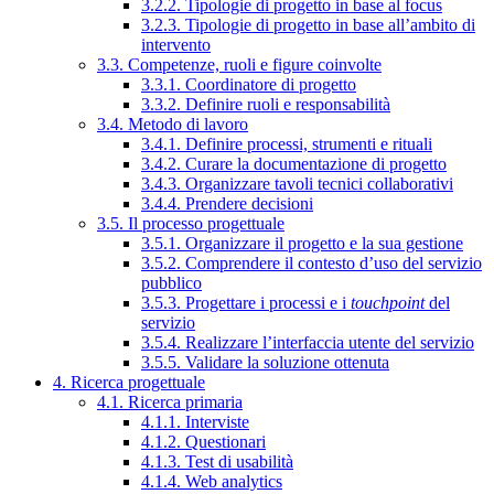
3.2.2. Tipologie di progetto in base al focus
3.2.3. Tipologie di progetto in base all’ambito di
intervento
3.3. Competenze, ruoli e figure coinvolte
3.3.1. Coordinatore di progetto
3.3.2. Definire ruoli e responsabilità
3.4. Metodo di lavoro
3.4.1. Definire processi, strumenti e rituali
3.4.2. Curare la documentazione di progetto
3.4.3. Organizzare tavoli tecnici collaborativi
3.4.4. Prendere decisioni
3.5. Il processo progettuale
3.5.1. Organizzare il progetto e la sua gestione
3.5.2. Comprendere il contesto d’uso del servizio
pubblico
3.5.3. Progettare i processi e i
touchpoint
del
servizio
3.5.4. Realizzare l’interfaccia utente del servizio
3.5.5. Validare la soluzione ottenuta
4. Ricerca progettuale
4.1. Ricerca primaria
4.1.1. Interviste
4.1.2. Questionari
4.1.3. Test di usabilità
4.1.4. Web analytics