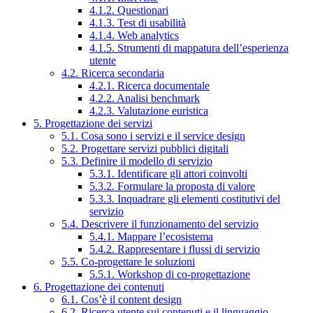
4.1.2. Questionari
4.1.3. Test di usabilità
4.1.4. Web analytics
4.1.5. Strumenti di mappatura dell’esperienza
utente
4.2. Ricerca secondaria
4.2.1. Ricerca documentale
4.2.2. Analisi benchmark
4.2.3. Valutazione euristica
5. Progettazione dei servizi
5.1. Cosa sono i servizi e il service design
5.2. Progettare servizi pubblici digitali
5.3. Definire il modello di servizio
5.3.1. Identificare gli attori coinvolti
5.3.2. Formulare la proposta di valore
5.3.3. Inquadrare gli elementi costitutivi del
servizio
5.4. Descrivere il funzionamento del servizio
5.4.1. Mappare l’ecosistema
5.4.2. Rappresentare i flussi di servizio
5.5. Co-progettare le soluzioni
5.5.1. Workshop di co-progettazione
6. Progettazione dei contenuti
6.1. Cos’è il content design
6.2. Ricerca utente sui contenuti e il linguaggio