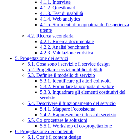
4.1.1. Interviste
4.1.2. Questionari
4.1.3. Test di usabilità
4.1.4. Web analytics
4.1.5. Strumenti di mappatura dell’esperienza
utente
4.2. Ricerca secondaria
4.2.1. Ricerca documentale
4.2.2. Analisi benchmark
4.2.3. Valutazione euristica
5. Progettazione dei servizi
5.1. Cosa sono i servizi e il service design
5.2. Progettare servizi pubblici digitali
5.3. Definire il modello di servizio
5.3.1. Identificare gli attori coinvolti
5.3.2. Formulare la proposta di valore
5.3.3. Inquadrare gli elementi costitutivi del
servizio
5.4. Descrivere il funzionamento del servizio
5.4.1. Mappare l’ecosistema
5.4.2. Rappresentare i flussi di servizio
5.5. Co-progettare le soluzioni
5.5.1. Workshop di co-progettazione
6. Progettazione dei contenuti
6.1. Cos’è il content design