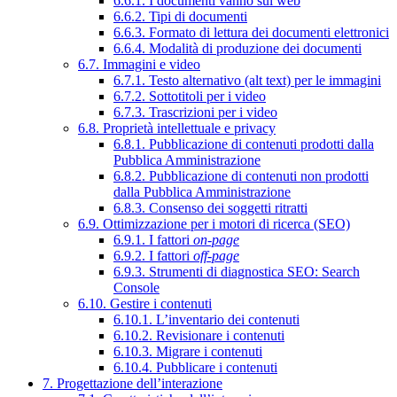
6.6.1. I documenti vanno sul web
6.6.2. Tipi di documenti
6.6.3. Formato di lettura dei documenti elettronici
6.6.4. Modalità di produzione dei documenti
6.7. Immagini e video
6.7.1. Testo alternativo (alt text) per le immagini
6.7.2. Sottotitoli per i video
6.7.3. Trascrizioni per i video
6.8. Proprietà intellettuale e privacy
6.8.1. Pubblicazione di contenuti prodotti dalla
Pubblica Amministrazione
6.8.2. Pubblicazione di contenuti non prodotti
dalla Pubblica Amministrazione
6.8.3. Consenso dei soggetti ritratti
6.9. Ottimizzazione per i motori di ricerca (SEO)
6.9.1. I fattori
on-page
6.9.2. I fattori
off-page
6.9.3. Strumenti di diagnostica SEO: Search
Console
6.10. Gestire i contenuti
6.10.1. L’inventario dei contenuti
6.10.2. Revisionare i contenuti
6.10.3. Migrare i contenuti
6.10.4. Pubblicare i contenuti
7. Progettazione dell’interazione