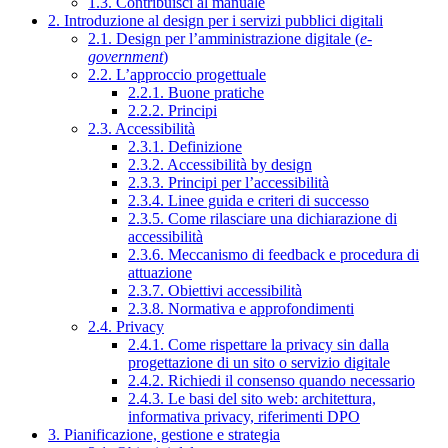
1.3. Contribuisci al manuale
2. Introduzione al design per i servizi pubblici digitali
2.1. Design per l’amministrazione digitale (
e-
government
)
2.2. L’approccio progettuale
2.2.1. Buone pratiche
2.2.2. Principi
2.3. Accessibilità
2.3.1. Definizione
2.3.2. Accessibilità by design
2.3.3. Principi per l’accessibilità
2.3.4. Linee guida e criteri di successo
2.3.5. Come rilasciare una dichiarazione di
accessibilità
2.3.6. Meccanismo di feedback e procedura di
attuazione
2.3.7. Obiettivi accessibilità
2.3.8. Normativa e approfondimenti
2.4. Privacy
2.4.1. Come rispettare la privacy sin dalla
progettazione di un sito o servizio digitale
2.4.2. Richiedi il consenso quando necessario
2.4.3. Le basi del sito web: architettura,
informativa privacy, riferimenti DPO
3. Pianificazione, gestione e strategia