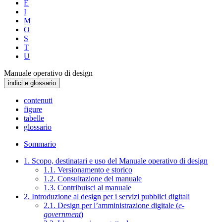
E
I
M
O
S
T
U
Manuale operativo di design
indici e glossario
contenuti
figure
tabelle
glossario
Sommario
1. Scopo, destinatari e uso del Manuale operativo di design
1.1. Versionamento e storico
1.2. Consultazione del manuale
1.3. Contribuisci al manuale
2. Introduzione al design per i servizi pubblici digitali
2.1. Design per l’amministrazione digitale (
e-
government
)