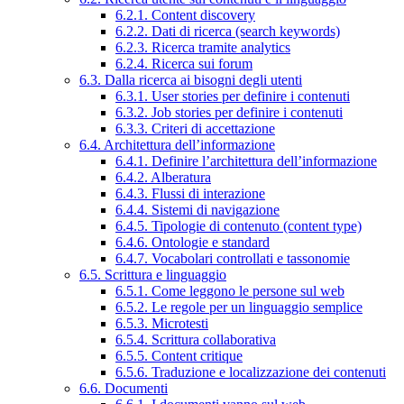
6.2.1. Content discovery
6.2.2. Dati di ricerca (search keywords)
6.2.3. Ricerca tramite analytics
6.2.4. Ricerca sui forum
6.3. Dalla ricerca ai bisogni degli utenti
6.3.1. User stories per definire i contenuti
6.3.2. Job stories per definire i contenuti
6.3.3. Criteri di accettazione
6.4. Architettura dell’informazione
6.4.1. Definire l’architettura dell’informazione
6.4.2. Alberatura
6.4.3. Flussi di interazione
6.4.4. Sistemi di navigazione
6.4.5. Tipologie di contenuto (content type)
6.4.6. Ontologie e standard
6.4.7. Vocabolari controllati e tassonomie
6.5. Scrittura e linguaggio
6.5.1. Come leggono le persone sul web
6.5.2. Le regole per un linguaggio semplice
6.5.3. Microtesti
6.5.4. Scrittura collaborativa
6.5.5. Content critique
6.5.6. Traduzione e localizzazione dei contenuti
6.6. Documenti