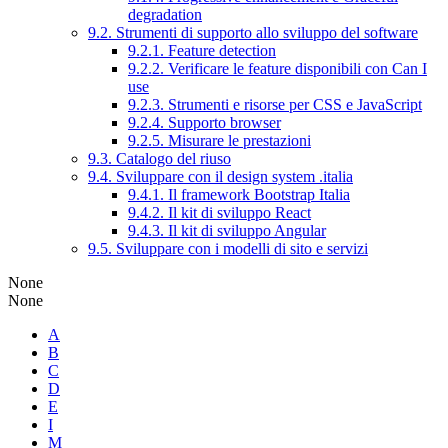
degradation
9.2. Strumenti di supporto allo sviluppo del software
9.2.1. Feature detection
9.2.2. Verificare le feature disponibili con Can I
use
9.2.3. Strumenti e risorse per CSS e JavaScript
9.2.4. Supporto browser
9.2.5. Misurare le prestazioni
9.3. Catalogo del riuso
9.4. Sviluppare con il design system .italia
9.4.1. Il framework Bootstrap Italia
9.4.2. Il kit di sviluppo React
9.4.3. Il kit di sviluppo Angular
9.5. Sviluppare con i modelli di sito e servizi
None
None
A
B
C
D
E
I
M