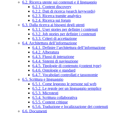
6.2. Ricerca utente sui contenuti e il linguaggio
6.2.1. Content discovery
6.2.2. Dati di ricerca (search keywords)
6.2.3. Ricerca tramite analytics
6.2.4. Ricerca sui forum
6.3. Dalla ricerca ai bisogni degli utenti
6.3.1. User stories per definire i contenuti
6.3.2. Job stories per definire i contenuti
6.3.3. Criteri di accettazione
6.4. Architettura dell’informazione
6.4.1. Definire l’architettura dell’informazione
6.4.2. Alberatura
6.4.3. Flussi di interazione
6.4.4. Sistemi di navigazione
6.4.5. Tipologie di contenuto (content type)
6.4.6. Ontologie e standard
6.4.7. Vocabolari controllati e tassonomie
6.5. Scrittura e linguaggio
6.5.1. Come leggono le persone sul web
6.5.2. Le regole per un linguaggio semplice
6.5.3. Microtesti
6.5.4. Scrittura collaborativa
6.5.5. Content critique
6.5.6. Traduzione e localizzazione dei contenuti
6.6. Documenti