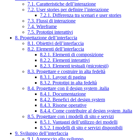
7.1. Caratteristiche dell’interazione
7.2. User stories per definire l’interazione
7.2.1. Differenza tra scenari e user stories
7.3. Flussi di interazione
7.4. Wireframe
7.5. Prototipi interattivi
8. Progettazione dell’interfaccia
8.1. Obiettivi dell’interfaccia
8.2. Elementi dell’interfaccia
8.2.1. Elementi di composizione
8.2.2. Elementi interattivi
8.2.3. Elementi testuali (microtesti)
8.3. Progettare e costruire in alta fedeltà
8.3.1. Layout di pagina
8.3.2. Prototipi in alta fedeltà
8.4. Progettare con il design system .italia
8.4.1. Documentazione
8.4.2. Benefici del design system
8.4.3. Risorse operative
8.4.4. Come contribuire al design system .italia
8.5. Progettare con i modelli di sito e servizi
8.5.1. Vantaggi dell’utilizzo dei modelli
8.5.2. I modelli di sito e servizi disponibili
9. Sviluppo dell’interfaccia
9.1. Approccio allo sviluppo