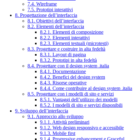
7.4. Wireframe
7.5. Prototipi interattivi
8. Progettazione dell’interfaccia
8.1. Obiettivi dell’interfaccia
8.2. Elementi dell’interfaccia
8.2.1. Elementi di composizione
8.2.2. Elementi interattivi
8.2.3. Elementi testuali (microtesti)
8.3. Progettare e costruire in alta fedeltà
8.3.1. Layout di pagina
8.3.2. Prototipi in alta fedeltà
8.4. Progettare con il design system .italia
8.4.1. Documentazione
8.4.2. Benefici del design system
8.4.3. Risorse operative
8.4.4. Come contribuire al design system .italia
8.5. Progettare con i modelli di sito e servizi
8.5.1. Vantaggi dell’utilizzo dei modelli
8.5.2. I modelli di sito e servizi disponibili
9. Sviluppo dell’interfaccia
9.1. Approccio allo sviluppo
9.1.1. Attività preliminari
9.1.2. Web design responsivo e accessibile
9.1.3. Mobile first
9.1.4. Progressive enhancement e Graceful