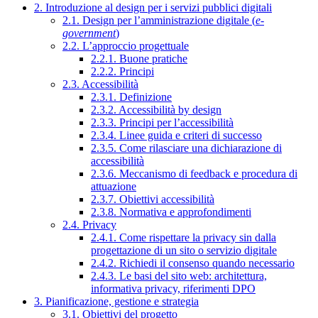
2. Introduzione al design per i servizi pubblici digitali
2.1. Design per l’amministrazione digitale (
e-
government
)
2.2. L’approccio progettuale
2.2.1. Buone pratiche
2.2.2. Principi
2.3. Accessibilità
2.3.1. Definizione
2.3.2. Accessibilità by design
2.3.3. Principi per l’accessibilità
2.3.4. Linee guida e criteri di successo
2.3.5. Come rilasciare una dichiarazione di
accessibilità
2.3.6. Meccanismo di feedback e procedura di
attuazione
2.3.7. Obiettivi accessibilità
2.3.8. Normativa e approfondimenti
2.4. Privacy
2.4.1. Come rispettare la privacy sin dalla
progettazione di un sito o servizio digitale
2.4.2. Richiedi il consenso quando necessario
2.4.3. Le basi del sito web: architettura,
informativa privacy, riferimenti DPO
3. Pianificazione, gestione e strategia
3.1. Obiettivi del progetto