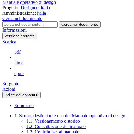
Manuale operativo di design
Progetto:
Designers Italia
Amministrazione:
italia
Cerca nel documento
Cerca nel documento
Informazioni
versione-corrente
Scarica
pdf
html
epub
Sorgente
Azioni
indice dei contenuti
Sommario
1. Scopo, destinatari e uso del Manuale operativo di design
1.1. Versionamento e storico
1.2. Consultazione del manuale
1.3. Contribuisci al manuale