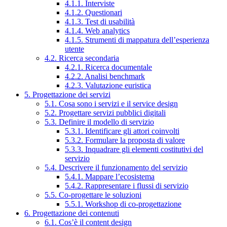
4.1.1. Interviste
4.1.2. Questionari
4.1.3. Test di usabilità
4.1.4. Web analytics
4.1.5. Strumenti di mappatura dell’esperienza
utente
4.2. Ricerca secondaria
4.2.1. Ricerca documentale
4.2.2. Analisi benchmark
4.2.3. Valutazione euristica
5. Progettazione dei servizi
5.1. Cosa sono i servizi e il service design
5.2. Progettare servizi pubblici digitali
5.3. Definire il modello di servizio
5.3.1. Identificare gli attori coinvolti
5.3.2. Formulare la proposta di valore
5.3.3. Inquadrare gli elementi costitutivi del
servizio
5.4. Descrivere il funzionamento del servizio
5.4.1. Mappare l’ecosistema
5.4.2. Rappresentare i flussi di servizio
5.5. Co-progettare le soluzioni
5.5.1. Workshop di co-progettazione
6. Progettazione dei contenuti
6.1. Cos’è il content design