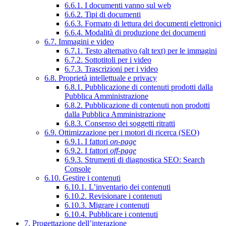
6.6.1. I documenti vanno sul web
6.6.2. Tipi di documenti
6.6.3. Formato di lettura dei documenti elettronici
6.6.4. Modalità di produzione dei documenti
6.7. Immagini e video
6.7.1. Testo alternativo (alt text) per le immagini
6.7.2. Sottotitoli per i video
6.7.3. Trascrizioni per i video
6.8. Proprietà intellettuale e privacy
6.8.1. Pubblicazione di contenuti prodotti dalla
Pubblica Amministrazione
6.8.2. Pubblicazione di contenuti non prodotti
dalla Pubblica Amministrazione
6.8.3. Consenso dei soggetti ritratti
6.9. Ottimizzazione per i motori di ricerca (SEO)
6.9.1. I fattori
on-page
6.9.2. I fattori
off-page
6.9.3. Strumenti di diagnostica SEO: Search
Console
6.10. Gestire i contenuti
6.10.1. L’inventario dei contenuti
6.10.2. Revisionare i contenuti
6.10.3. Migrare i contenuti
6.10.4. Pubblicare i contenuti
7. Progettazione dell’interazione