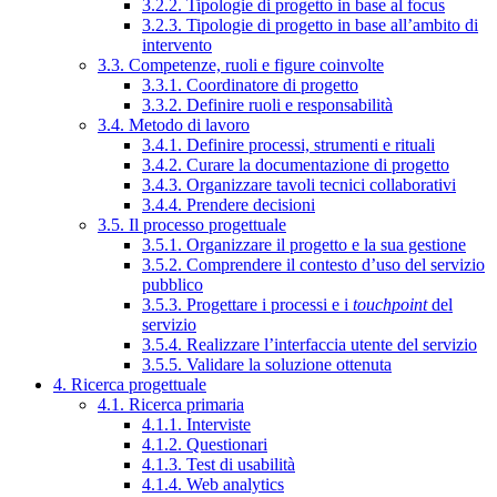
3.2.2. Tipologie di progetto in base al focus
3.2.3. Tipologie di progetto in base all’ambito di
intervento
3.3. Competenze, ruoli e figure coinvolte
3.3.1. Coordinatore di progetto
3.3.2. Definire ruoli e responsabilità
3.4. Metodo di lavoro
3.4.1. Definire processi, strumenti e rituali
3.4.2. Curare la documentazione di progetto
3.4.3. Organizzare tavoli tecnici collaborativi
3.4.4. Prendere decisioni
3.5. Il processo progettuale
3.5.1. Organizzare il progetto e la sua gestione
3.5.2. Comprendere il contesto d’uso del servizio
pubblico
3.5.3. Progettare i processi e i
touchpoint
del
servizio
3.5.4. Realizzare l’interfaccia utente del servizio
3.5.5. Validare la soluzione ottenuta
4. Ricerca progettuale
4.1. Ricerca primaria
4.1.1. Interviste
4.1.2. Questionari
4.1.3. Test di usabilità
4.1.4. Web analytics