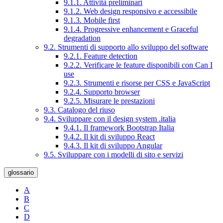
9.1.1. Attività preliminari
9.1.2. Web design responsivo e accessibile
9.1.3. Mobile first
9.1.4. Progressive enhancement e Graceful
degradation
9.2. Strumenti di supporto allo sviluppo del software
9.2.1. Feature detection
9.2.2. Verificare le feature disponibili con Can I
use
9.2.3. Strumenti e risorse per CSS e JavaScript
9.2.4. Supporto browser
9.2.5. Misurare le prestazioni
9.3. Catalogo del riuso
9.4. Sviluppare con il design system .italia
9.4.1. Il framework Bootstrap Italia
9.4.2. Il kit di sviluppo React
9.4.3. Il kit di sviluppo Angular
9.5. Sviluppare con i modelli di sito e servizi
glossario
A
B
C
D