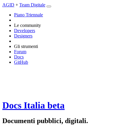
AGID
+
Team Digitale
Piano Triennale
Le community
Developers
Designers
Gli strumenti
Forum
Docs
GitHub
Docs Italia
beta
Documenti pubblici, digitali.