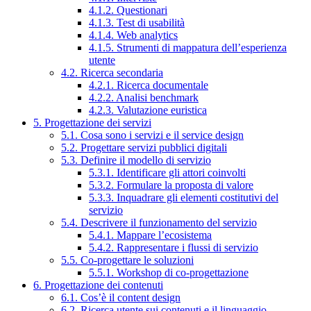
4.1.2. Questionari
4.1.3. Test di usabilità
4.1.4. Web analytics
4.1.5. Strumenti di mappatura dell’esperienza
utente
4.2. Ricerca secondaria
4.2.1. Ricerca documentale
4.2.2. Analisi benchmark
4.2.3. Valutazione euristica
5. Progettazione dei servizi
5.1. Cosa sono i servizi e il service design
5.2. Progettare servizi pubblici digitali
5.3. Definire il modello di servizio
5.3.1. Identificare gli attori coinvolti
5.3.2. Formulare la proposta di valore
5.3.3. Inquadrare gli elementi costitutivi del
servizio
5.4. Descrivere il funzionamento del servizio
5.4.1. Mappare l’ecosistema
5.4.2. Rappresentare i flussi di servizio
5.5. Co-progettare le soluzioni
5.5.1. Workshop di co-progettazione
6. Progettazione dei contenuti
6.1. Cos’è il content design
6.2. Ricerca utente sui contenuti e il linguaggio