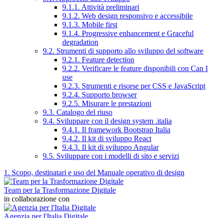
9.1.1. Attività preliminari
9.1.2. Web design responsivo e accessibile
9.1.3. Mobile first
9.1.4. Progressive enhancement e Graceful
degradation
9.2. Strumenti di supporto allo sviluppo del software
9.2.1. Feature detection
9.2.2. Verificare le feature disponibili con Can I
use
9.2.3. Strumenti e risorse per CSS e JavaScript
9.2.4. Supporto browser
9.2.5. Misurare le prestazioni
9.3. Catalogo del riuso
9.4. Sviluppare con il design system .italia
9.4.1. Il framework Bootstrap Italia
9.4.2. Il kit di sviluppo React
9.4.3. Il kit di sviluppo Angular
9.5. Sviluppare con i modelli di sito e servizi
1. Scopo, destinatari e uso del Manuale operativo di design
Team per la Trasformazione Digitale
in collaborazione con
Agenzia per l'Italia Digitale