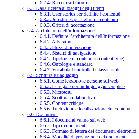
6.2.4. Ricerca sui forum
6.3. Dalla ricerca ai bisogni degli utenti
6.3.1. User stories per definire i contenuti
6.3.2. Job stories per definire i contenuti
6.3.3. Criteri di accettazione
6.4. Architettura dell’informazione
6.4.1. Definire l’architettura dell’informazione
6.4.2. Alberatura
6.4.3. Flussi di interazione
6.4.4. Sistemi di navigazione
6.4.5. Tipologie di contenuto (content type)
6.4.6. Ontologie e standard
6.4.7. Vocabolari controllati e tassonomie
6.5. Scrittura e linguaggio
6.5.1. Come leggono le persone sul web
6.5.2. Le regole per un linguaggio semplice
6.5.3. Microtesti
6.5.4. Scrittura collaborativa
6.5.5. Content critique
6.5.6. Traduzione e localizzazione dei contenuti
6.6. Documenti
6.6.1. I documenti vanno sul web
6.6.2. Tipi di documenti
6.6.3. Formato di lettura dei documenti elettronici
6.6.4. Modalità di produzione dei documenti