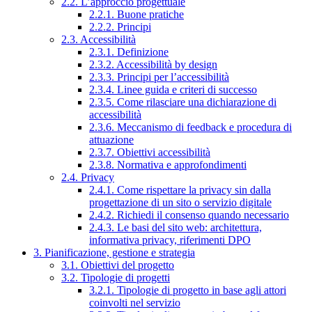
2.2. L’approccio progettuale
2.2.1. Buone pratiche
2.2.2. Principi
2.3. Accessibilità
2.3.1. Definizione
2.3.2. Accessibilità by design
2.3.3. Principi per l’accessibilità
2.3.4. Linee guida e criteri di successo
2.3.5. Come rilasciare una dichiarazione di
accessibilità
2.3.6. Meccanismo di feedback e procedura di
attuazione
2.3.7. Obiettivi accessibilità
2.3.8. Normativa e approfondimenti
2.4. Privacy
2.4.1. Come rispettare la privacy sin dalla
progettazione di un sito o servizio digitale
2.4.2. Richiedi il consenso quando necessario
2.4.3. Le basi del sito web: architettura,
informativa privacy, riferimenti DPO
3. Pianificazione, gestione e strategia
3.1. Obiettivi del progetto
3.2. Tipologie di progetti
3.2.1. Tipologie di progetto in base agli attori
coinvolti nel servizio