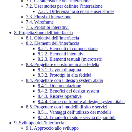
7.1. Caratteristiche dell’interazione
7.2. User stories per definire l’interazione
7.2.1. Differenza tra scenari e user stories
7.3. Flussi di interazione
7.4. Wireframe
7.5. Prototipi interattivi
8. Progettazione dell’interfaccia
8.1. Obiettivi dell’interfaccia
8.2. Elementi dell’interfaccia
8.2.1. Elementi di composizione
8.2.2. Elementi interattivi
8.2.3. Elementi testuali (microtesti)
8.3. Progettare e costruire in alta fedeltà
8.3.1. Layout di pagina
8.3.2. Prototipi in alta fedeltà
8.4. Progettare con il design system .italia
8.4.1. Documentazione
8.4.2. Benefici del design system
8.4.3. Risorse operative
8.4.4. Come contribuire al design system .italia
8.5. Progettare con i modelli di sito e servizi
8.5.1. Vantaggi dell’utilizzo dei modelli
8.5.2. I modelli di sito e servizi disponibili
9. Sviluppo dell’interfaccia
9.1. Approccio allo sviluppo