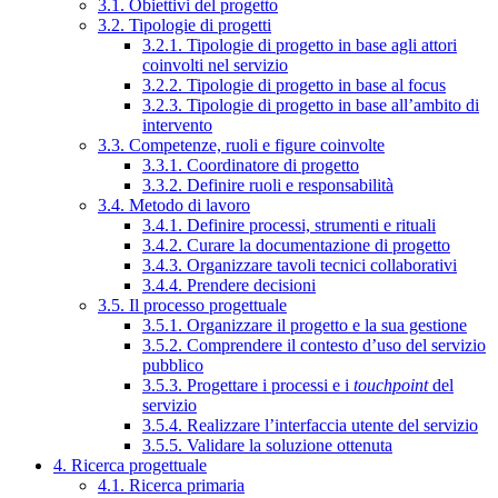
3.1. Obiettivi del progetto
3.2. Tipologie di progetti
3.2.1. Tipologie di progetto in base agli attori
coinvolti nel servizio
3.2.2. Tipologie di progetto in base al focus
3.2.3. Tipologie di progetto in base all’ambito di
intervento
3.3. Competenze, ruoli e figure coinvolte
3.3.1. Coordinatore di progetto
3.3.2. Definire ruoli e responsabilità
3.4. Metodo di lavoro
3.4.1. Definire processi, strumenti e rituali
3.4.2. Curare la documentazione di progetto
3.4.3. Organizzare tavoli tecnici collaborativi
3.4.4. Prendere decisioni
3.5. Il processo progettuale
3.5.1. Organizzare il progetto e la sua gestione
3.5.2. Comprendere il contesto d’uso del servizio
pubblico
3.5.3. Progettare i processi e i
touchpoint
del
servizio
3.5.4. Realizzare l’interfaccia utente del servizio
3.5.5. Validare la soluzione ottenuta
4. Ricerca progettuale
4.1. Ricerca primaria