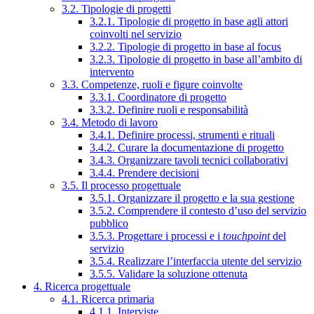
3.2. Tipologie di progetti
3.2.1. Tipologie di progetto in base agli attori
coinvolti nel servizio
3.2.2. Tipologie di progetto in base al focus
3.2.3. Tipologie di progetto in base all’ambito di
intervento
3.3. Competenze, ruoli e figure coinvolte
3.3.1. Coordinatore di progetto
3.3.2. Definire ruoli e responsabilità
3.4. Metodo di lavoro
3.4.1. Definire processi, strumenti e rituali
3.4.2. Curare la documentazione di progetto
3.4.3. Organizzare tavoli tecnici collaborativi
3.4.4. Prendere decisioni
3.5. Il processo progettuale
3.5.1. Organizzare il progetto e la sua gestione
3.5.2. Comprendere il contesto d’uso del servizio
pubblico
3.5.3. Progettare i processi e i
touchpoint
del
servizio
3.5.4. Realizzare l’interfaccia utente del servizio
3.5.5. Validare la soluzione ottenuta
4. Ricerca progettuale
4.1. Ricerca primaria
4.1.1. Interviste