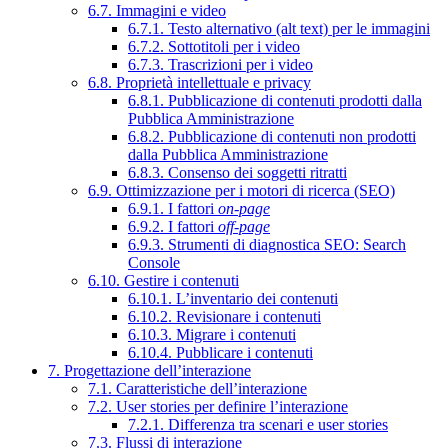
6.7. Immagini e video
6.7.1. Testo alternativo (alt text) per le immagini
6.7.2. Sottotitoli per i video
6.7.3. Trascrizioni per i video
6.8. Proprietà intellettuale e privacy
6.8.1. Pubblicazione di contenuti prodotti dalla
Pubblica Amministrazione
6.8.2. Pubblicazione di contenuti non prodotti
dalla Pubblica Amministrazione
6.8.3. Consenso dei soggetti ritratti
6.9. Ottimizzazione per i motori di ricerca (SEO)
6.9.1. I fattori
on-page
6.9.2. I fattori
off-page
6.9.3. Strumenti di diagnostica SEO: Search
Console
6.10. Gestire i contenuti
6.10.1. L’inventario dei contenuti
6.10.2. Revisionare i contenuti
6.10.3. Migrare i contenuti
6.10.4. Pubblicare i contenuti
7. Progettazione dell’interazione
7.1. Caratteristiche dell’interazione
7.2. User stories per definire l’interazione
7.2.1. Differenza tra scenari e user stories
7.3. Flussi di interazione