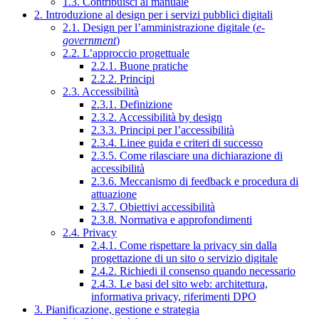
1.3. Contribuisci al manuale
2. Introduzione al design per i servizi pubblici digitali
2.1. Design per l’amministrazione digitale (
e-
government
)
2.2. L’approccio progettuale
2.2.1. Buone pratiche
2.2.2. Principi
2.3. Accessibilità
2.3.1. Definizione
2.3.2. Accessibilità by design
2.3.3. Principi per l’accessibilità
2.3.4. Linee guida e criteri di successo
2.3.5. Come rilasciare una dichiarazione di
accessibilità
2.3.6. Meccanismo di feedback e procedura di
attuazione
2.3.7. Obiettivi accessibilità
2.3.8. Normativa e approfondimenti
2.4. Privacy
2.4.1. Come rispettare la privacy sin dalla
progettazione di un sito o servizio digitale
2.4.2. Richiedi il consenso quando necessario
2.4.3. Le basi del sito web: architettura,
informativa privacy, riferimenti DPO
3. Pianificazione, gestione e strategia