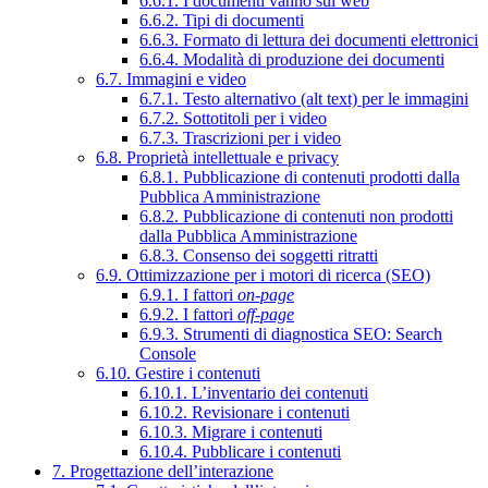
6.6.1. I documenti vanno sul web
6.6.2. Tipi di documenti
6.6.3. Formato di lettura dei documenti elettronici
6.6.4. Modalità di produzione dei documenti
6.7. Immagini e video
6.7.1. Testo alternativo (alt text) per le immagini
6.7.2. Sottotitoli per i video
6.7.3. Trascrizioni per i video
6.8. Proprietà intellettuale e privacy
6.8.1. Pubblicazione di contenuti prodotti dalla
Pubblica Amministrazione
6.8.2. Pubblicazione di contenuti non prodotti
dalla Pubblica Amministrazione
6.8.3. Consenso dei soggetti ritratti
6.9. Ottimizzazione per i motori di ricerca (SEO)
6.9.1. I fattori
on-page
6.9.2. I fattori
off-page
6.9.3. Strumenti di diagnostica SEO: Search
Console
6.10. Gestire i contenuti
6.10.1. L’inventario dei contenuti
6.10.2. Revisionare i contenuti
6.10.3. Migrare i contenuti
6.10.4. Pubblicare i contenuti
7. Progettazione dell’interazione