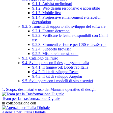
9.1.1. Attività preliminari
9.1.2. Web design responsivo e accessibile
9.1.3. Mobile first
9.1.4. Progressive enhancement e Graceful
degradation
9.2. Strumenti di supporto allo sviluppo del software
9.2.1. Feature detection
9.2.2. Verificare le feature disponibili con Can I
use
9.2.3. Strumenti e risorse per CSS e JavaScript
9.2.4. Supporto browser
9.2.5. Misurare le prestazioni
9.3. Catalogo del riuso
9.4. Sviluppare con il design system .italia
9.4.1. Il framework Bootstrap Italia
9.4.2. Il kit di sviluppo React
9.4.3. Il kit di sviluppo Angular
9.5. Sviluppare con i modelli di sito e servizi
1. Scopo, destinatari e uso del Manuale operativo di design
Team per la Trasformazione Digitale
in collaborazione con
Agenzia per l'Italia Digitale