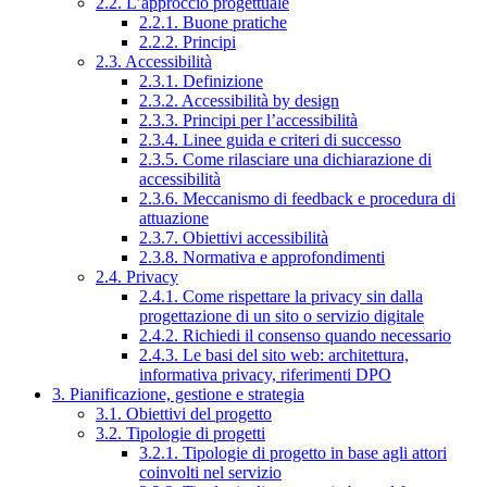
2.2. L’approccio progettuale
2.2.1. Buone pratiche
2.2.2. Principi
2.3. Accessibilità
2.3.1. Definizione
2.3.2. Accessibilità by design
2.3.3. Principi per l’accessibilità
2.3.4. Linee guida e criteri di successo
2.3.5. Come rilasciare una dichiarazione di
accessibilità
2.3.6. Meccanismo di feedback e procedura di
attuazione
2.3.7. Obiettivi accessibilità
2.3.8. Normativa e approfondimenti
2.4. Privacy
2.4.1. Come rispettare la privacy sin dalla
progettazione di un sito o servizio digitale
2.4.2. Richiedi il consenso quando necessario
2.4.3. Le basi del sito web: architettura,
informativa privacy, riferimenti DPO
3. Pianificazione, gestione e strategia
3.1. Obiettivi del progetto
3.2. Tipologie di progetti
3.2.1. Tipologie di progetto in base agli attori
coinvolti nel servizio