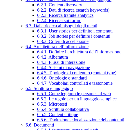
6.2.1. Content discovery
6.2.2. Dati di ricerca (search keywords)
6.2.3. Ricerca tramite analytics
6.2.4. Ricerca sui forum
6.3. Dalla ricerca ai bisogni degli utenti
6.3.1. User stories per definire i contenuti
6.3.2. Job stories per definire i contenuti
6.3.3. Criteri di accettazione
6.4. Architettura dell’informazione
6.4.1. Definire l’architettura dell’informazione
6.4.2. Alberatura
6.4.3. Flussi di interazione
6.4.4. Sistemi di navigazione
6.4.5. Tipologie di contenuto (content type)
6.4.6. Ontologie e standard
6.4.7. Vocabolari controllati e tassonomie
6.5. Scrittura e linguaggio
6.5.1. Come leggono le persone sul web
6.5.2. Le regole per un linguaggio semplice
6.5.3. Microtesti
6.5.4. Scrittura collaborativa
6.5.5. Content critique
6.5.6. Traduzione e localizzazione dei contenuti
6.6. Documenti