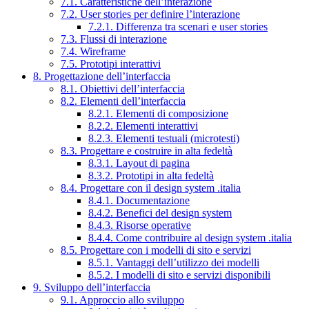
7.1. Caratteristiche dell’interazione
7.2. User stories per definire l’interazione
7.2.1. Differenza tra scenari e user stories
7.3. Flussi di interazione
7.4. Wireframe
7.5. Prototipi interattivi
8. Progettazione dell’interfaccia
8.1. Obiettivi dell’interfaccia
8.2. Elementi dell’interfaccia
8.2.1. Elementi di composizione
8.2.2. Elementi interattivi
8.2.3. Elementi testuali (microtesti)
8.3. Progettare e costruire in alta fedeltà
8.3.1. Layout di pagina
8.3.2. Prototipi in alta fedeltà
8.4. Progettare con il design system .italia
8.4.1. Documentazione
8.4.2. Benefici del design system
8.4.3. Risorse operative
8.4.4. Come contribuire al design system .italia
8.5. Progettare con i modelli di sito e servizi
8.5.1. Vantaggi dell’utilizzo dei modelli
8.5.2. I modelli di sito e servizi disponibili
9. Sviluppo dell’interfaccia
9.1. Approccio allo sviluppo