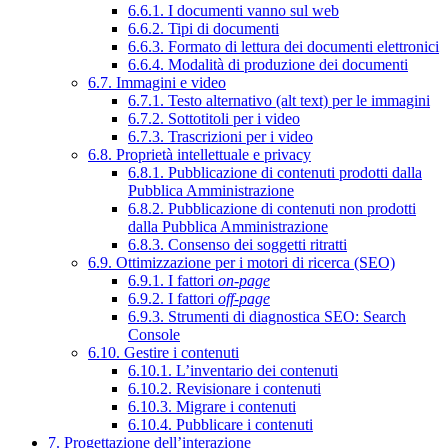
6.6.1. I documenti vanno sul web
6.6.2. Tipi di documenti
6.6.3. Formato di lettura dei documenti elettronici
6.6.4. Modalità di produzione dei documenti
6.7. Immagini e video
6.7.1. Testo alternativo (alt text) per le immagini
6.7.2. Sottotitoli per i video
6.7.3. Trascrizioni per i video
6.8. Proprietà intellettuale e privacy
6.8.1. Pubblicazione di contenuti prodotti dalla
Pubblica Amministrazione
6.8.2. Pubblicazione di contenuti non prodotti
dalla Pubblica Amministrazione
6.8.3. Consenso dei soggetti ritratti
6.9. Ottimizzazione per i motori di ricerca (SEO)
6.9.1. I fattori
on-page
6.9.2. I fattori
off-page
6.9.3. Strumenti di diagnostica SEO: Search
Console
6.10. Gestire i contenuti
6.10.1. L’inventario dei contenuti
6.10.2. Revisionare i contenuti
6.10.3. Migrare i contenuti
6.10.4. Pubblicare i contenuti
7. Progettazione dell’interazione