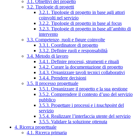
3.1. Obiettivi del progetto
3.2. Tipologie di progetti
3.2.1. Tipologie di progetto in base agli attori
coinvolti nel servizio
3.2.2. Tipologie di progetto in base al focus
3.2.3. Tipologie di progetto in base all’ambito di
intervento
3.3. Competenze, ruoli e figure coinvolte
3.3.1. Coordinatore di progetto
3.3.2. Definire ruoli e responsabilità
3.4. Metodo di lavoro
3.4.1. Definire processi, strumenti e rituali
3.4.2. Curare la documentazione di progetto
3.4.3. Organizzare tavoli tecnici collaborativi
3.4.4. Prendere decisioni
3.5. Il processo progettuale
3.5.1. Organizzare il progetto e la sua gestione
3.5.2. Comprendere il contesto d’uso del servizio
pubblico
3.5.3. Progettare i processi e i
touchpoint
del
servizio
3.5.4. Realizzare l’interfaccia utente del servizio
3.5.5. Validare la soluzione ottenuta
4. Ricerca progettuale
4.1. Ricerca primaria