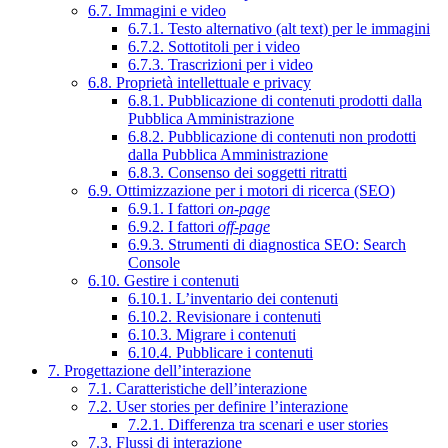
6.7. Immagini e video
6.7.1. Testo alternativo (alt text) per le immagini
6.7.2. Sottotitoli per i video
6.7.3. Trascrizioni per i video
6.8. Proprietà intellettuale e privacy
6.8.1. Pubblicazione di contenuti prodotti dalla
Pubblica Amministrazione
6.8.2. Pubblicazione di contenuti non prodotti
dalla Pubblica Amministrazione
6.8.3. Consenso dei soggetti ritratti
6.9. Ottimizzazione per i motori di ricerca (SEO)
6.9.1. I fattori
on-page
6.9.2. I fattori
off-page
6.9.3. Strumenti di diagnostica SEO: Search
Console
6.10. Gestire i contenuti
6.10.1. L’inventario dei contenuti
6.10.2. Revisionare i contenuti
6.10.3. Migrare i contenuti
6.10.4. Pubblicare i contenuti
7. Progettazione dell’interazione
7.1. Caratteristiche dell’interazione
7.2. User stories per definire l’interazione
7.2.1. Differenza tra scenari e user stories
7.3. Flussi di interazione