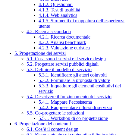
4.1.2. Questionari
4.1.3. Test di usabilità
4.1.4. Web analytics
4.1.5. Strumenti di mappatura dell’esperienza
utente
4.2. Ricerca secondaria
4.2.1. Ricerca documentale
4.2.2. Analisi benchmark
4.2.3. Valutazione euristica
5. Progettazione dei servizi
5.1. Cosa sono i servizi e il service design
5.2. Progettare servizi pubblici digitali
5.3. Definire il modello di servizio
5.3.1. Identificare gli attori coinvolti
5.3.2. Formulare la proposta di valore
5.3.3. Inquadrare gli elementi costitutivi del
servizio
5.4. Descrivere il funzionamento del servizio
5.4.1. Mappare l’ecosistema
5.4.2. Rappresentare i flussi di servizio
5.5. Co-progettare le soluzioni
5.5.1. Workshop di co-progettazione
6. Progettazione dei contenuti
6.1. Cos’è il content design
6.2. Ricerca utente sui contenuti e il linguaggio