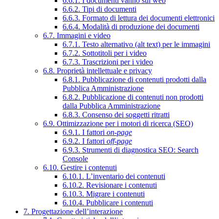
6.6.1. I documenti vanno sul web
6.6.2. Tipi di documenti
6.6.3. Formato di lettura dei documenti elettronici
6.6.4. Modalità di produzione dei documenti
6.7. Immagini e video
6.7.1. Testo alternativo (alt text) per le immagini
6.7.2. Sottotitoli per i video
6.7.3. Trascrizioni per i video
6.8. Proprietà intellettuale e privacy
6.8.1. Pubblicazione di contenuti prodotti dalla
Pubblica Amministrazione
6.8.2. Pubblicazione di contenuti non prodotti
dalla Pubblica Amministrazione
6.8.3. Consenso dei soggetti ritratti
6.9. Ottimizzazione per i motori di ricerca (SEO)
6.9.1. I fattori
on-page
6.9.2. I fattori
off-page
6.9.3. Strumenti di diagnostica SEO: Search
Console
6.10. Gestire i contenuti
6.10.1. L’inventario dei contenuti
6.10.2. Revisionare i contenuti
6.10.3. Migrare i contenuti
6.10.4. Pubblicare i contenuti
7. Progettazione dell’interazione