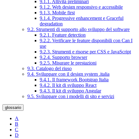
9.1.1. Attività preliminari
9.1.2. Web design responsivo e accessibile
9.1.3. Mobile first
9.1.4. Progressive enhancement e Graceful
degradation
9.2. Strumenti di supporto allo sviluppo del software
9.2.1. Feature detection
9.2.2. Verificare le feature disponibili con Can I
use
9.2.3. Strumenti e risorse per CSS e JavaScript
9.2.4. Supporto browser
9.2.5. Misurare le prestazioni
9.3. Catalogo del riuso
9.4. Sviluppare con il design system .italia
9.4.1. Il framework Bootstrap Italia
9.4.2. Il kit di sviluppo React
9.4.3. Il kit di sviluppo Angular
9.5. Sviluppare con i modelli di sito e servizi
glossario
A
B
C
D