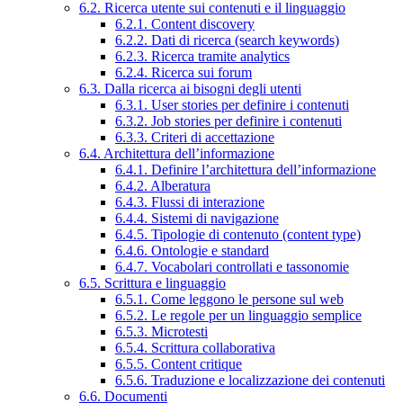
6.2. Ricerca utente sui contenuti e il linguaggio
6.2.1. Content discovery
6.2.2. Dati di ricerca (search keywords)
6.2.3. Ricerca tramite analytics
6.2.4. Ricerca sui forum
6.3. Dalla ricerca ai bisogni degli utenti
6.3.1. User stories per definire i contenuti
6.3.2. Job stories per definire i contenuti
6.3.3. Criteri di accettazione
6.4. Architettura dell’informazione
6.4.1. Definire l’architettura dell’informazione
6.4.2. Alberatura
6.4.3. Flussi di interazione
6.4.4. Sistemi di navigazione
6.4.5. Tipologie di contenuto (content type)
6.4.6. Ontologie e standard
6.4.7. Vocabolari controllati e tassonomie
6.5. Scrittura e linguaggio
6.5.1. Come leggono le persone sul web
6.5.2. Le regole per un linguaggio semplice
6.5.3. Microtesti
6.5.4. Scrittura collaborativa
6.5.5. Content critique
6.5.6. Traduzione e localizzazione dei contenuti
6.6. Documenti