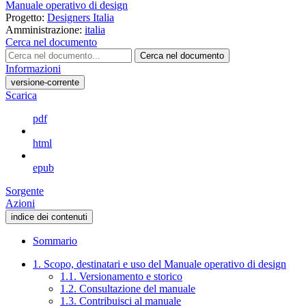
Manuale operativo di design
Progetto:
Designers Italia
Amministrazione:
italia
Cerca nel documento
Cerca nel documento
Informazioni
versione-corrente
Scarica
pdf
html
epub
Sorgente
Azioni
indice dei contenuti
Sommario
1. Scopo, destinatari e uso del Manuale operativo di design
1.1. Versionamento e storico
1.2. Consultazione del manuale
1.3. Contribuisci al manuale