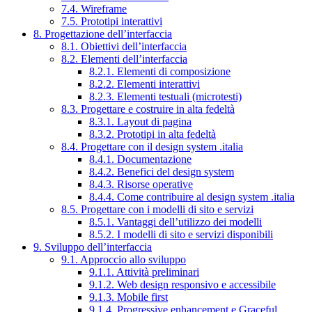
7.4. Wireframe
7.5. Prototipi interattivi
8. Progettazione dell’interfaccia
8.1. Obiettivi dell’interfaccia
8.2. Elementi dell’interfaccia
8.2.1. Elementi di composizione
8.2.2. Elementi interattivi
8.2.3. Elementi testuali (microtesti)
8.3. Progettare e costruire in alta fedeltà
8.3.1. Layout di pagina
8.3.2. Prototipi in alta fedeltà
8.4. Progettare con il design system .italia
8.4.1. Documentazione
8.4.2. Benefici del design system
8.4.3. Risorse operative
8.4.4. Come contribuire al design system .italia
8.5. Progettare con i modelli di sito e servizi
8.5.1. Vantaggi dell’utilizzo dei modelli
8.5.2. I modelli di sito e servizi disponibili
9. Sviluppo dell’interfaccia
9.1. Approccio allo sviluppo
9.1.1. Attività preliminari
9.1.2. Web design responsivo e accessibile
9.1.3. Mobile first
9.1.4. Progressive enhancement e Graceful