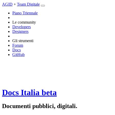
AGID
+
Team Digitale
Piano Triennale
Le community
Developers
Designers
Gli strumenti
Forum
Docs
GitHub
Docs Italia
beta
Documenti pubblici, digitali.