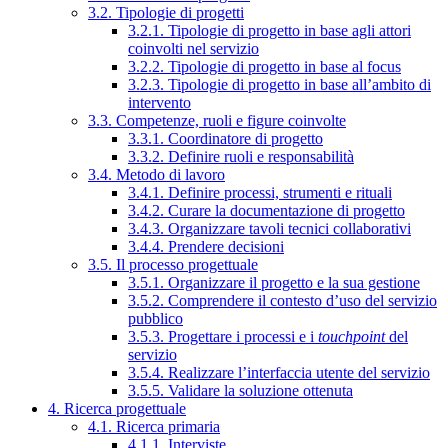
3.2. Tipologie di progetti
3.2.1. Tipologie di progetto in base agli attori
coinvolti nel servizio
3.2.2. Tipologie di progetto in base al focus
3.2.3. Tipologie di progetto in base all’ambito di
intervento
3.3. Competenze, ruoli e figure coinvolte
3.3.1. Coordinatore di progetto
3.3.2. Definire ruoli e responsabilità
3.4. Metodo di lavoro
3.4.1. Definire processi, strumenti e rituali
3.4.2. Curare la documentazione di progetto
3.4.3. Organizzare tavoli tecnici collaborativi
3.4.4. Prendere decisioni
3.5. Il processo progettuale
3.5.1. Organizzare il progetto e la sua gestione
3.5.2. Comprendere il contesto d’uso del servizio
pubblico
3.5.3. Progettare i processi e i
touchpoint
del
servizio
3.5.4. Realizzare l’interfaccia utente del servizio
3.5.5. Validare la soluzione ottenuta
4. Ricerca progettuale
4.1. Ricerca primaria
4.1.1. Interviste