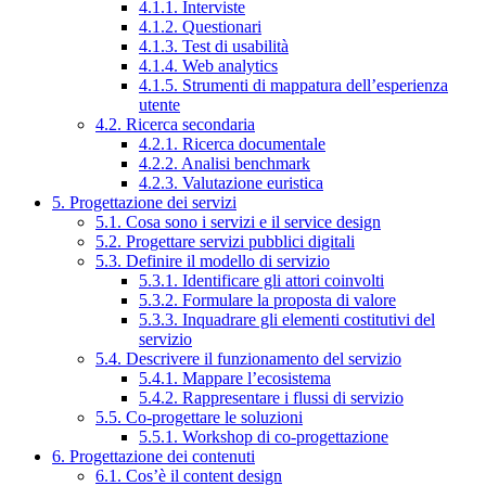
4.1.1. Interviste
4.1.2. Questionari
4.1.3. Test di usabilità
4.1.4. Web analytics
4.1.5. Strumenti di mappatura dell’esperienza
utente
4.2. Ricerca secondaria
4.2.1. Ricerca documentale
4.2.2. Analisi benchmark
4.2.3. Valutazione euristica
5. Progettazione dei servizi
5.1. Cosa sono i servizi e il service design
5.2. Progettare servizi pubblici digitali
5.3. Definire il modello di servizio
5.3.1. Identificare gli attori coinvolti
5.3.2. Formulare la proposta di valore
5.3.3. Inquadrare gli elementi costitutivi del
servizio
5.4. Descrivere il funzionamento del servizio
5.4.1. Mappare l’ecosistema
5.4.2. Rappresentare i flussi di servizio
5.5. Co-progettare le soluzioni
5.5.1. Workshop di co-progettazione
6. Progettazione dei contenuti
6.1. Cos’è il content design