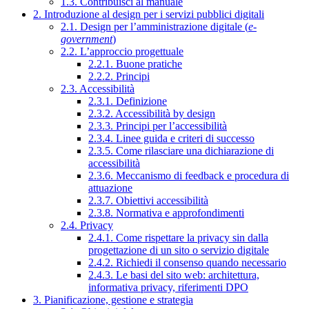
1.3. Contribuisci al manuale
2. Introduzione al design per i servizi pubblici digitali
2.1. Design per l’amministrazione digitale (
e-
government
)
2.2. L’approccio progettuale
2.2.1. Buone pratiche
2.2.2. Principi
2.3. Accessibilità
2.3.1. Definizione
2.3.2. Accessibilità by design
2.3.3. Principi per l’accessibilità
2.3.4. Linee guida e criteri di successo
2.3.5. Come rilasciare una dichiarazione di
accessibilità
2.3.6. Meccanismo di feedback e procedura di
attuazione
2.3.7. Obiettivi accessibilità
2.3.8. Normativa e approfondimenti
2.4. Privacy
2.4.1. Come rispettare la privacy sin dalla
progettazione di un sito o servizio digitale
2.4.2. Richiedi il consenso quando necessario
2.4.3. Le basi del sito web: architettura,
informativa privacy, riferimenti DPO
3. Pianificazione, gestione e strategia