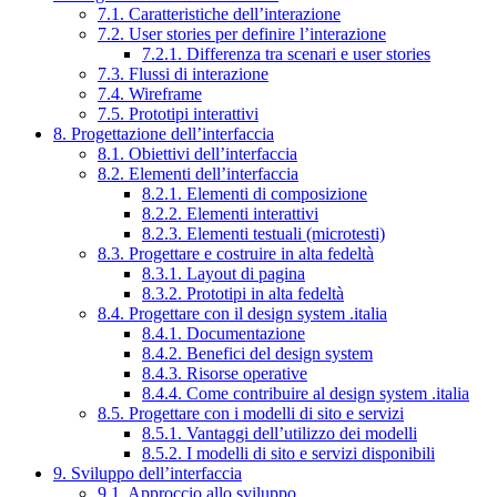
7.1. Caratteristiche dell’interazione
7.2. User stories per definire l’interazione
7.2.1. Differenza tra scenari e user stories
7.3. Flussi di interazione
7.4. Wireframe
7.5. Prototipi interattivi
8. Progettazione dell’interfaccia
8.1. Obiettivi dell’interfaccia
8.2. Elementi dell’interfaccia
8.2.1. Elementi di composizione
8.2.2. Elementi interattivi
8.2.3. Elementi testuali (microtesti)
8.3. Progettare e costruire in alta fedeltà
8.3.1. Layout di pagina
8.3.2. Prototipi in alta fedeltà
8.4. Progettare con il design system .italia
8.4.1. Documentazione
8.4.2. Benefici del design system
8.4.3. Risorse operative
8.4.4. Come contribuire al design system .italia
8.5. Progettare con i modelli di sito e servizi
8.5.1. Vantaggi dell’utilizzo dei modelli
8.5.2. I modelli di sito e servizi disponibili
9. Sviluppo dell’interfaccia
9.1. Approccio allo sviluppo