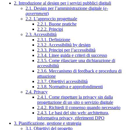
2. Introduzione al design per i servizi pubblici digitali
2.1. Design per l’amministrazione digitale (
e-
government
)
2.2. L’approccio progettuale
2.2.1. Buone pratiche
2.2.2. Principi
2.3. Accessibilità
2.3.1. Definizione
2.3.2. Accessibilità by design
2.3.3. Principi per l’accessibilità
2.3.4. Linee guida e criteri di successo
2.3.5. Come rilasciare una dichiarazione di
accessibilità
2.3.6. Meccanismo di feedback e procedura di
attuazione
2.3.7. Obiettivi accessibilità
2.3.8. Normativa e approfondimenti
2.4. Privacy
2.4.1. Come rispettare la privacy sin dalla
progettazione di un sito o servizio digitale
2.4.2. Richiedi il consenso quando necessario
2.4.3. Le basi del sito web: architettura,
informativa privacy, riferimenti DPO
3. Pianificazione, gestione e strategia
3.1. Obiettivi del progetto