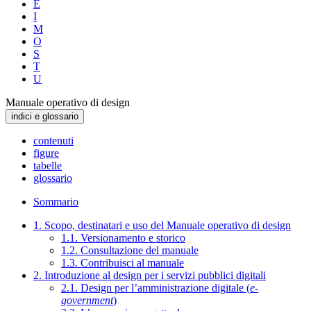
E
I
M
O
S
T
U
Manuale operativo di design
indici e glossario
contenuti
figure
tabelle
glossario
Sommario
1. Scopo, destinatari e uso del Manuale operativo di design
1.1. Versionamento e storico
1.2. Consultazione del manuale
1.3. Contribuisci al manuale
2. Introduzione al design per i servizi pubblici digitali
2.1. Design per l’amministrazione digitale (
e-
government
)