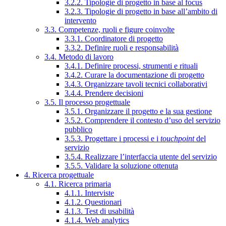
3.2.2. Tipologie di progetto in base al focus
3.2.3. Tipologie di progetto in base all’ambito di
intervento
3.3. Competenze, ruoli e figure coinvolte
3.3.1. Coordinatore di progetto
3.3.2. Definire ruoli e responsabilità
3.4. Metodo di lavoro
3.4.1. Definire processi, strumenti e rituali
3.4.2. Curare la documentazione di progetto
3.4.3. Organizzare tavoli tecnici collaborativi
3.4.4. Prendere decisioni
3.5. Il processo progettuale
3.5.1. Organizzare il progetto e la sua gestione
3.5.2. Comprendere il contesto d’uso del servizio
pubblico
3.5.3. Progettare i processi e i
touchpoint
del
servizio
3.5.4. Realizzare l’interfaccia utente del servizio
3.5.5. Validare la soluzione ottenuta
4. Ricerca progettuale
4.1. Ricerca primaria
4.1.1. Interviste
4.1.2. Questionari
4.1.3. Test di usabilità
4.1.4. Web analytics