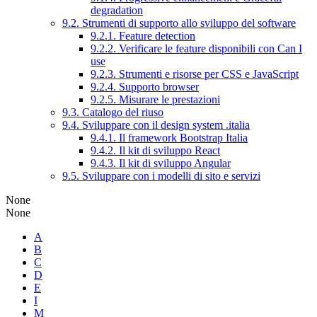
degradation
9.2. Strumenti di supporto allo sviluppo del software
9.2.1. Feature detection
9.2.2. Verificare le feature disponibili con Can I
use
9.2.3. Strumenti e risorse per CSS e JavaScript
9.2.4. Supporto browser
9.2.5. Misurare le prestazioni
9.3. Catalogo del riuso
9.4. Sviluppare con il design system .italia
9.4.1. Il framework Bootstrap Italia
9.4.2. Il kit di sviluppo React
9.4.3. Il kit di sviluppo Angular
9.5. Sviluppare con i modelli di sito e servizi
None
None
A
B
C
D
E
I
M