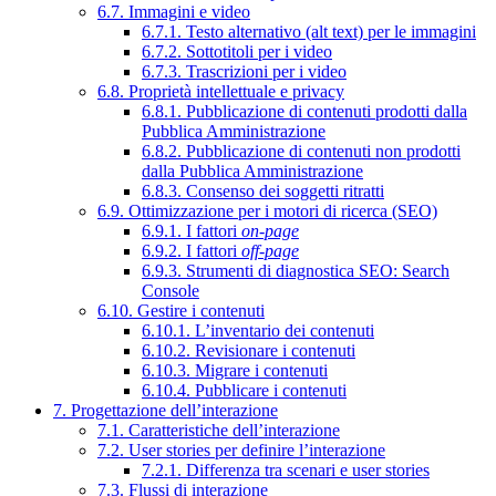
6.7. Immagini e video
6.7.1. Testo alternativo (alt text) per le immagini
6.7.2. Sottotitoli per i video
6.7.3. Trascrizioni per i video
6.8. Proprietà intellettuale e privacy
6.8.1. Pubblicazione di contenuti prodotti dalla
Pubblica Amministrazione
6.8.2. Pubblicazione di contenuti non prodotti
dalla Pubblica Amministrazione
6.8.3. Consenso dei soggetti ritratti
6.9. Ottimizzazione per i motori di ricerca (SEO)
6.9.1. I fattori
on-page
6.9.2. I fattori
off-page
6.9.3. Strumenti di diagnostica SEO: Search
Console
6.10. Gestire i contenuti
6.10.1. L’inventario dei contenuti
6.10.2. Revisionare i contenuti
6.10.3. Migrare i contenuti
6.10.4. Pubblicare i contenuti
7. Progettazione dell’interazione
7.1. Caratteristiche dell’interazione
7.2. User stories per definire l’interazione
7.2.1. Differenza tra scenari e user stories
7.3. Flussi di interazione