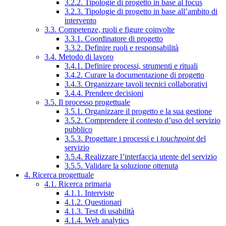
3.2.2. Tipologie di progetto in base al focus
3.2.3. Tipologie di progetto in base all’ambito di
intervento
3.3. Competenze, ruoli e figure coinvolte
3.3.1. Coordinatore di progetto
3.3.2. Definire ruoli e responsabilità
3.4. Metodo di lavoro
3.4.1. Definire processi, strumenti e rituali
3.4.2. Curare la documentazione di progetto
3.4.3. Organizzare tavoli tecnici collaborativi
3.4.4. Prendere decisioni
3.5. Il processo progettuale
3.5.1. Organizzare il progetto e la sua gestione
3.5.2. Comprendere il contesto d’uso del servizio
pubblico
3.5.3. Progettare i processi e i
touchpoint
del
servizio
3.5.4. Realizzare l’interfaccia utente del servizio
3.5.5. Validare la soluzione ottenuta
4. Ricerca progettuale
4.1. Ricerca primaria
4.1.1. Interviste
4.1.2. Questionari
4.1.3. Test di usabilità
4.1.4. Web analytics