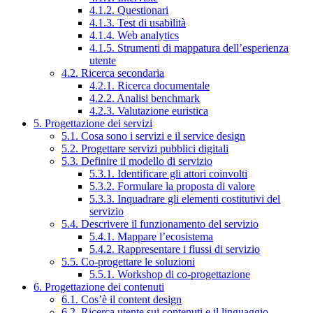
4.1.2. Questionari
4.1.3. Test di usabilità
4.1.4. Web analytics
4.1.5. Strumenti di mappatura dell’esperienza
utente
4.2. Ricerca secondaria
4.2.1. Ricerca documentale
4.2.2. Analisi benchmark
4.2.3. Valutazione euristica
5. Progettazione dei servizi
5.1. Cosa sono i servizi e il service design
5.2. Progettare servizi pubblici digitali
5.3. Definire il modello di servizio
5.3.1. Identificare gli attori coinvolti
5.3.2. Formulare la proposta di valore
5.3.3. Inquadrare gli elementi costitutivi del
servizio
5.4. Descrivere il funzionamento del servizio
5.4.1. Mappare l’ecosistema
5.4.2. Rappresentare i flussi di servizio
5.5. Co-progettare le soluzioni
5.5.1. Workshop di co-progettazione
6. Progettazione dei contenuti
6.1. Cos’è il content design
6.2. Ricerca utente sui contenuti e il linguaggio