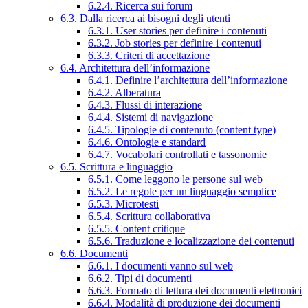
6.2.4. Ricerca sui forum
6.3. Dalla ricerca ai bisogni degli utenti
6.3.1. User stories per definire i contenuti
6.3.2. Job stories per definire i contenuti
6.3.3. Criteri di accettazione
6.4. Architettura dell’informazione
6.4.1. Definire l’architettura dell’informazione
6.4.2. Alberatura
6.4.3. Flussi di interazione
6.4.4. Sistemi di navigazione
6.4.5. Tipologie di contenuto (content type)
6.4.6. Ontologie e standard
6.4.7. Vocabolari controllati e tassonomie
6.5. Scrittura e linguaggio
6.5.1. Come leggono le persone sul web
6.5.2. Le regole per un linguaggio semplice
6.5.3. Microtesti
6.5.4. Scrittura collaborativa
6.5.5. Content critique
6.5.6. Traduzione e localizzazione dei contenuti
6.6. Documenti
6.6.1. I documenti vanno sul web
6.6.2. Tipi di documenti
6.6.3. Formato di lettura dei documenti elettronici
6.6.4. Modalità di produzione dei documenti