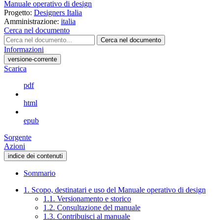
Manuale operativo di design
Progetto:
Designers Italia
Amministrazione:
italia
Cerca nel documento
Cerca nel documento
Informazioni
versione-corrente
Scarica
pdf
html
epub
Sorgente
Azioni
indice dei contenuti
Sommario
1. Scopo, destinatari e uso del Manuale operativo di design
1.1. Versionamento e storico
1.2. Consultazione del manuale
1.3. Contribuisci al manuale