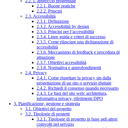
2.2. L’approccio progettuale
2.2.1. Buone pratiche
2.2.2. Principi
2.3. Accessibilità
2.3.1. Definizione
2.3.2. Accessibilità by design
2.3.3. Principi per l’accessibilità
2.3.4. Linee guida e criteri di successo
2.3.5. Come rilasciare una dichiarazione di
accessibilità
2.3.6. Meccanismo di feedback e procedura di
attuazione
2.3.7. Obiettivi accessibilità
2.3.8. Normativa e approfondimenti
2.4. Privacy
2.4.1. Come rispettare la privacy sin dalla
progettazione di un sito o servizio digitale
2.4.2. Richiedi il consenso quando necessario
2.4.3. Le basi del sito web: architettura,
informativa privacy, riferimenti DPO
3. Pianificazione, gestione e strategia
3.1. Obiettivi del progetto
3.2. Tipologie di progetti
3.2.1. Tipologie di progetto in base agli attori
coinvolti nel servizio