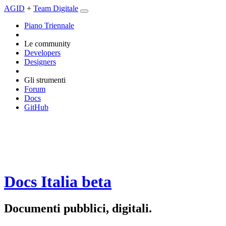
AGID
+
Team Digitale
Piano Triennale
Le community
Developers
Designers
Gli strumenti
Forum
Docs
GitHub
Docs Italia
beta
Documenti pubblici, digitali.