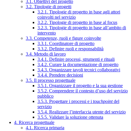
3.1. Obiettivi del progetto
3.2. Tipologie di progetti
3.2.1. Tipologie di progetto in base agli attori
coinvolti nel servizio
3.2.2. Tipologie di progetto in base al focus
3.2.3. Tipologie di progetto in base all’ambito di
intervento
3.3. Competenze, ruoli e figure coinvolte
3.3.1. Coordinatore di progetto
3.3.2. Definire ruoli e responsabilità
3.4. Metodo di lavoro
3.4.1. Definire processi, strumenti e rituali
3.4.2. Curare la documentazione di progetto
3.4.3. Organizzare tavoli tecnici collaborativi
3.4.4. Prendere decisioni
3.5. Il processo progettuale
3.5.1. Organizzare il progetto e la sua gestione
3.5.2. Comprendere il contesto d’uso del servizio
pubblico
3.5.3. Progettare i processi e i
touchpoint
del
servizio
3.5.4. Realizzare l’interfaccia utente del servizio
3.5.5. Validare la soluzione ottenuta
4. Ricerca progettuale
4.1. Ricerca primaria