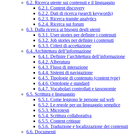
6.2. Ricerca utente sui contenuti e il linguaggio
6.2.1. Content discovery
6.2.2. Dati di ricerca (search keywords)
6.2.3. Ricerca tramite analytics
6.2.4. Ricerca sui forum
6.3. Dalla ricerca ai bisogni degli utenti
6.3.1. User stories per definire i contenuti
6.3.2. Job stories per definire i contenuti
6.3.3. Criteri di accettazione
6.4. Architettura dell’informazione
6.4.1. Definire l’architettura dell’informazione
6.4.2. Alberatura
6.4.3. Flussi di interazione
6.4.4. Sistemi di navigazione
6.4.5. Tipologie di contenuto (content type)
6.4.6. Ontologie e standard
6.4.7. Vocabolari controllati e tassonomie
6.5. Scrittura e linguaggio
6.5.1. Come leggono le persone sul web
6.5.2. Le regole per un linguaggio semplice
6.5.3. Microtesti
6.5.4. Scrittura collaborativa
6.5.5. Content critique
6.5.6. Traduzione e localizzazione dei contenuti
6.6. Documenti