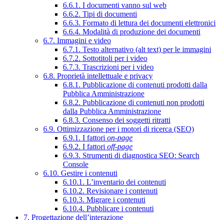
6.6.1. I documenti vanno sul web
6.6.2. Tipi di documenti
6.6.3. Formato di lettura dei documenti elettronici
6.6.4. Modalità di produzione dei documenti
6.7. Immagini e video
6.7.1. Testo alternativo (alt text) per le immagini
6.7.2. Sottotitoli per i video
6.7.3. Trascrizioni per i video
6.8. Proprietà intellettuale e privacy
6.8.1. Pubblicazione di contenuti prodotti dalla
Pubblica Amministrazione
6.8.2. Pubblicazione di contenuti non prodotti
dalla Pubblica Amministrazione
6.8.3. Consenso dei soggetti ritratti
6.9. Ottimizzazione per i motori di ricerca (SEO)
6.9.1. I fattori
on-page
6.9.2. I fattori
off-page
6.9.3. Strumenti di diagnostica SEO: Search
Console
6.10. Gestire i contenuti
6.10.1. L’inventario dei contenuti
6.10.2. Revisionare i contenuti
6.10.3. Migrare i contenuti
6.10.4. Pubblicare i contenuti
7. Progettazione dell’interazione