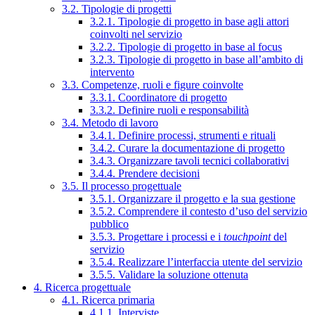
3.2. Tipologie di progetti
3.2.1. Tipologie di progetto in base agli attori
coinvolti nel servizio
3.2.2. Tipologie di progetto in base al focus
3.2.3. Tipologie di progetto in base all’ambito di
intervento
3.3. Competenze, ruoli e figure coinvolte
3.3.1. Coordinatore di progetto
3.3.2. Definire ruoli e responsabilità
3.4. Metodo di lavoro
3.4.1. Definire processi, strumenti e rituali
3.4.2. Curare la documentazione di progetto
3.4.3. Organizzare tavoli tecnici collaborativi
3.4.4. Prendere decisioni
3.5. Il processo progettuale
3.5.1. Organizzare il progetto e la sua gestione
3.5.2. Comprendere il contesto d’uso del servizio
pubblico
3.5.3. Progettare i processi e i
touchpoint
del
servizio
3.5.4. Realizzare l’interfaccia utente del servizio
3.5.5. Validare la soluzione ottenuta
4. Ricerca progettuale
4.1. Ricerca primaria
4.1.1. Interviste