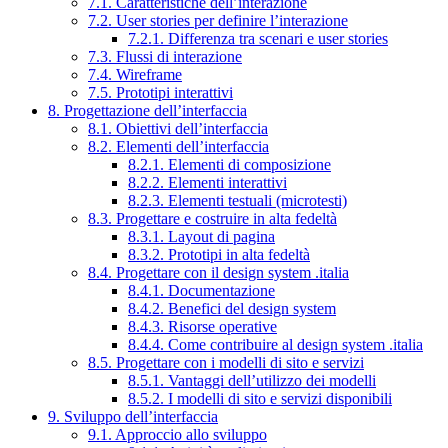
7.1. Caratteristiche dell’interazione
7.2. User stories per definire l’interazione
7.2.1. Differenza tra scenari e user stories
7.3. Flussi di interazione
7.4. Wireframe
7.5. Prototipi interattivi
8. Progettazione dell’interfaccia
8.1. Obiettivi dell’interfaccia
8.2. Elementi dell’interfaccia
8.2.1. Elementi di composizione
8.2.2. Elementi interattivi
8.2.3. Elementi testuali (microtesti)
8.3. Progettare e costruire in alta fedeltà
8.3.1. Layout di pagina
8.3.2. Prototipi in alta fedeltà
8.4. Progettare con il design system .italia
8.4.1. Documentazione
8.4.2. Benefici del design system
8.4.3. Risorse operative
8.4.4. Come contribuire al design system .italia
8.5. Progettare con i modelli di sito e servizi
8.5.1. Vantaggi dell’utilizzo dei modelli
8.5.2. I modelli di sito e servizi disponibili
9. Sviluppo dell’interfaccia
9.1. Approccio allo sviluppo