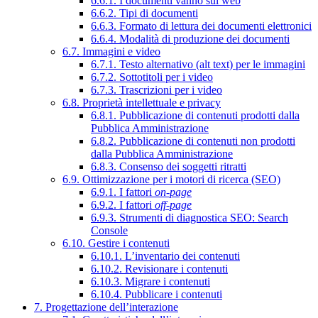
6.6.1. I documenti vanno sul web
6.6.2. Tipi di documenti
6.6.3. Formato di lettura dei documenti elettronici
6.6.4. Modalità di produzione dei documenti
6.7. Immagini e video
6.7.1. Testo alternativo (alt text) per le immagini
6.7.2. Sottotitoli per i video
6.7.3. Trascrizioni per i video
6.8. Proprietà intellettuale e privacy
6.8.1. Pubblicazione di contenuti prodotti dalla
Pubblica Amministrazione
6.8.2. Pubblicazione di contenuti non prodotti
dalla Pubblica Amministrazione
6.8.3. Consenso dei soggetti ritratti
6.9. Ottimizzazione per i motori di ricerca (SEO)
6.9.1. I fattori
on-page
6.9.2. I fattori
off-page
6.9.3. Strumenti di diagnostica SEO: Search
Console
6.10. Gestire i contenuti
6.10.1. L’inventario dei contenuti
6.10.2. Revisionare i contenuti
6.10.3. Migrare i contenuti
6.10.4. Pubblicare i contenuti
7. Progettazione dell’interazione