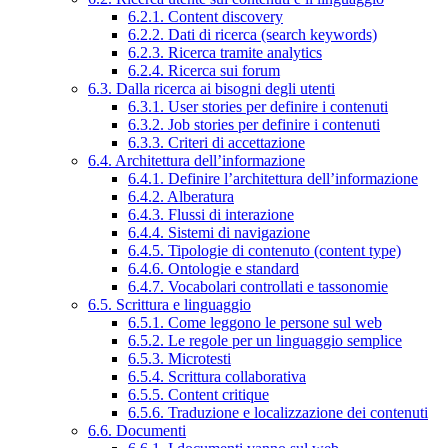
6.2.1. Content discovery
6.2.2. Dati di ricerca (search keywords)
6.2.3. Ricerca tramite analytics
6.2.4. Ricerca sui forum
6.3. Dalla ricerca ai bisogni degli utenti
6.3.1. User stories per definire i contenuti
6.3.2. Job stories per definire i contenuti
6.3.3. Criteri di accettazione
6.4. Architettura dell’informazione
6.4.1. Definire l’architettura dell’informazione
6.4.2. Alberatura
6.4.3. Flussi di interazione
6.4.4. Sistemi di navigazione
6.4.5. Tipologie di contenuto (content type)
6.4.6. Ontologie e standard
6.4.7. Vocabolari controllati e tassonomie
6.5. Scrittura e linguaggio
6.5.1. Come leggono le persone sul web
6.5.2. Le regole per un linguaggio semplice
6.5.3. Microtesti
6.5.4. Scrittura collaborativa
6.5.5. Content critique
6.5.6. Traduzione e localizzazione dei contenuti
6.6. Documenti