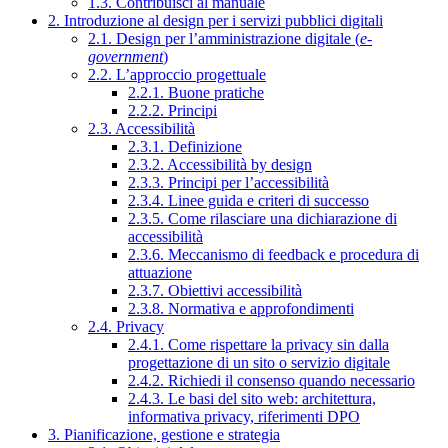
1.3. Contribuisci al manuale
2. Introduzione al design per i servizi pubblici digitali
2.1. Design per l’amministrazione digitale (
e-
government
)
2.2. L’approccio progettuale
2.2.1. Buone pratiche
2.2.2. Principi
2.3. Accessibilità
2.3.1. Definizione
2.3.2. Accessibilità by design
2.3.3. Principi per l’accessibilità
2.3.4. Linee guida e criteri di successo
2.3.5. Come rilasciare una dichiarazione di
accessibilità
2.3.6. Meccanismo di feedback e procedura di
attuazione
2.3.7. Obiettivi accessibilità
2.3.8. Normativa e approfondimenti
2.4. Privacy
2.4.1. Come rispettare la privacy sin dalla
progettazione di un sito o servizio digitale
2.4.2. Richiedi il consenso quando necessario
2.4.3. Le basi del sito web: architettura,
informativa privacy, riferimenti DPO
3. Pianificazione, gestione e strategia