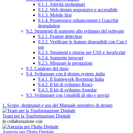
9.1.1. Attività preliminari
9.1.2. Web design responsivo e accessibile
9.1.3. Mobile first
9.1.4. Progressive enhancement e Graceful
degradation
9.2. Strumenti di supporto allo sviluppo del software
9.2.1. Feature detection
9.2.2. Verificare le feature disponibili con Can I
use
9.2.3. Strumenti e risorse per CSS e JavaScript
9.2.4. Supporto browser
9.2.5. Misurare le prestazioni
9.3. Catalogo del riuso
9.4. Sviluppare con il design system .italia
9.4.1. Il framework Bootstrap Italia
9.4.2. Il kit di sviluppo React
9.4.3. Il kit di sviluppo Angular
9.5. Sviluppare con i modelli di sito e servizi
1. Scopo, destinatari e uso del Manuale operativo di design
Team per la Trasformazione Digitale
in collaborazione con
Agenzia per l'Italia Digitale