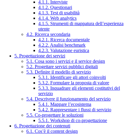
4.1.1. Interviste
4.1.2. Questionari
4.1.3. Test di usabilità
4.1.4. Web analytics
4.1.5. Strumenti di mappatura dell’esperienza
utente
4.2. Ricerca secondaria
4.2.1. Ricerca documentale
4.2.2. Analisi benchmark
4.2.3. Valutazione euristica
5. Progettazione dei servizi
5.1. Cosa sono i servizi e il service design
5.2. Progettare servizi pubblici digitali
5.3. Definire il modello di servizio
5.3.1. Identificare gli attori coinvolti
5.3.2. Formulare la proposta di valore
5.3.3. Inquadrare gli elementi costitutivi del
servizio
5.4. Descrivere il funzionamento del servizio
5.4.1. Mappare l’ecosistema
5.4.2. Rappresentare i flussi di servizio
5.5. Co-progettare le soluzioni
5.5.1. Workshop di co-progettazione
6. Progettazione dei contenuti
6.1. Cos’è il content design