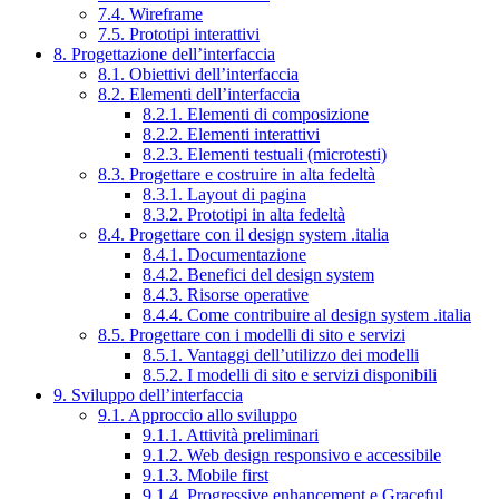
7.4. Wireframe
7.5. Prototipi interattivi
8. Progettazione dell’interfaccia
8.1. Obiettivi dell’interfaccia
8.2. Elementi dell’interfaccia
8.2.1. Elementi di composizione
8.2.2. Elementi interattivi
8.2.3. Elementi testuali (microtesti)
8.3. Progettare e costruire in alta fedeltà
8.3.1. Layout di pagina
8.3.2. Prototipi in alta fedeltà
8.4. Progettare con il design system .italia
8.4.1. Documentazione
8.4.2. Benefici del design system
8.4.3. Risorse operative
8.4.4. Come contribuire al design system .italia
8.5. Progettare con i modelli di sito e servizi
8.5.1. Vantaggi dell’utilizzo dei modelli
8.5.2. I modelli di sito e servizi disponibili
9. Sviluppo dell’interfaccia
9.1. Approccio allo sviluppo
9.1.1. Attività preliminari
9.1.2. Web design responsivo e accessibile
9.1.3. Mobile first
9.1.4. Progressive enhancement e Graceful