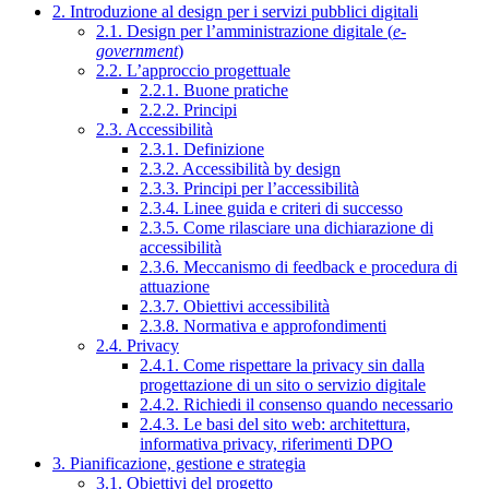
2. Introduzione al design per i servizi pubblici digitali
2.1. Design per l’amministrazione digitale (
e-
government
)
2.2. L’approccio progettuale
2.2.1. Buone pratiche
2.2.2. Principi
2.3. Accessibilità
2.3.1. Definizione
2.3.2. Accessibilità by design
2.3.3. Principi per l’accessibilità
2.3.4. Linee guida e criteri di successo
2.3.5. Come rilasciare una dichiarazione di
accessibilità
2.3.6. Meccanismo di feedback e procedura di
attuazione
2.3.7. Obiettivi accessibilità
2.3.8. Normativa e approfondimenti
2.4. Privacy
2.4.1. Come rispettare la privacy sin dalla
progettazione di un sito o servizio digitale
2.4.2. Richiedi il consenso quando necessario
2.4.3. Le basi del sito web: architettura,
informativa privacy, riferimenti DPO
3. Pianificazione, gestione e strategia
3.1. Obiettivi del progetto