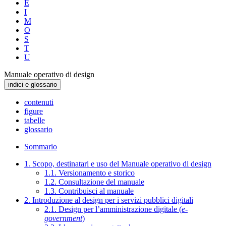
E
I
M
O
S
T
U
Manuale operativo di design
indici e glossario
contenuti
figure
tabelle
glossario
Sommario
1. Scopo, destinatari e uso del Manuale operativo di design
1.1. Versionamento e storico
1.2. Consultazione del manuale
1.3. Contribuisci al manuale
2. Introduzione al design per i servizi pubblici digitali
2.1. Design per l’amministrazione digitale (
e-
government
)