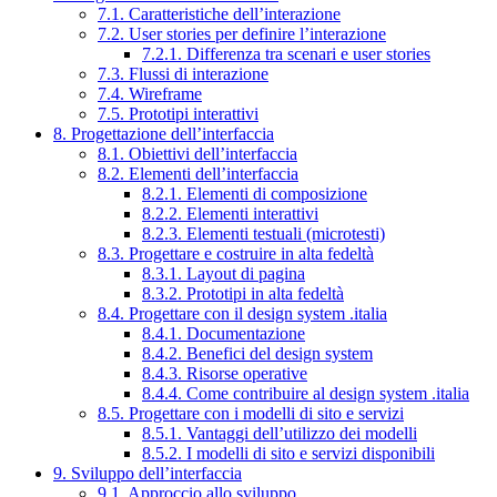
7.1. Caratteristiche dell’interazione
7.2. User stories per definire l’interazione
7.2.1. Differenza tra scenari e user stories
7.3. Flussi di interazione
7.4. Wireframe
7.5. Prototipi interattivi
8. Progettazione dell’interfaccia
8.1. Obiettivi dell’interfaccia
8.2. Elementi dell’interfaccia
8.2.1. Elementi di composizione
8.2.2. Elementi interattivi
8.2.3. Elementi testuali (microtesti)
8.3. Progettare e costruire in alta fedeltà
8.3.1. Layout di pagina
8.3.2. Prototipi in alta fedeltà
8.4. Progettare con il design system .italia
8.4.1. Documentazione
8.4.2. Benefici del design system
8.4.3. Risorse operative
8.4.4. Come contribuire al design system .italia
8.5. Progettare con i modelli di sito e servizi
8.5.1. Vantaggi dell’utilizzo dei modelli
8.5.2. I modelli di sito e servizi disponibili
9. Sviluppo dell’interfaccia
9.1. Approccio allo sviluppo