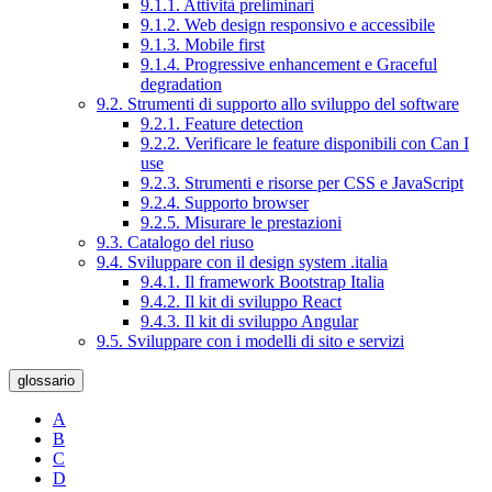
9.1.1. Attività preliminari
9.1.2. Web design responsivo e accessibile
9.1.3. Mobile first
9.1.4. Progressive enhancement e Graceful
degradation
9.2. Strumenti di supporto allo sviluppo del software
9.2.1. Feature detection
9.2.2. Verificare le feature disponibili con Can I
use
9.2.3. Strumenti e risorse per CSS e JavaScript
9.2.4. Supporto browser
9.2.5. Misurare le prestazioni
9.3. Catalogo del riuso
9.4. Sviluppare con il design system .italia
9.4.1. Il framework Bootstrap Italia
9.4.2. Il kit di sviluppo React
9.4.3. Il kit di sviluppo Angular
9.5. Sviluppare con i modelli di sito e servizi
glossario
A
B
C
D