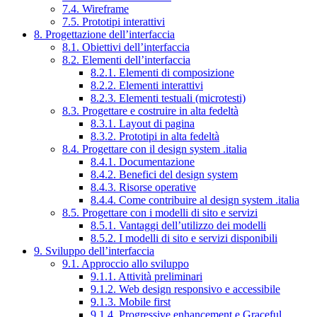
7.4. Wireframe
7.5. Prototipi interattivi
8. Progettazione dell’interfaccia
8.1. Obiettivi dell’interfaccia
8.2. Elementi dell’interfaccia
8.2.1. Elementi di composizione
8.2.2. Elementi interattivi
8.2.3. Elementi testuali (microtesti)
8.3. Progettare e costruire in alta fedeltà
8.3.1. Layout di pagina
8.3.2. Prototipi in alta fedeltà
8.4. Progettare con il design system .italia
8.4.1. Documentazione
8.4.2. Benefici del design system
8.4.3. Risorse operative
8.4.4. Come contribuire al design system .italia
8.5. Progettare con i modelli di sito e servizi
8.5.1. Vantaggi dell’utilizzo dei modelli
8.5.2. I modelli di sito e servizi disponibili
9. Sviluppo dell’interfaccia
9.1. Approccio allo sviluppo
9.1.1. Attività preliminari
9.1.2. Web design responsivo e accessibile
9.1.3. Mobile first
9.1.4. Progressive enhancement e Graceful