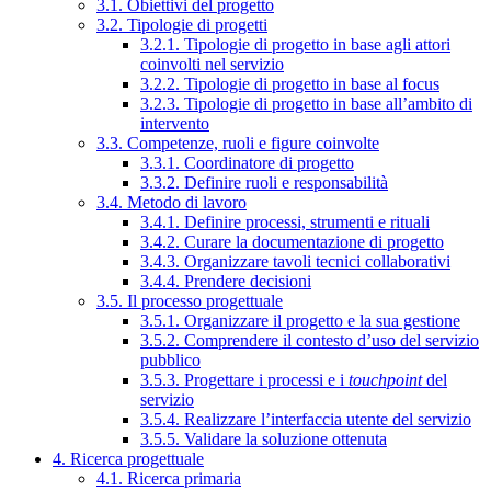
3.1. Obiettivi del progetto
3.2. Tipologie di progetti
3.2.1. Tipologie di progetto in base agli attori
coinvolti nel servizio
3.2.2. Tipologie di progetto in base al focus
3.2.3. Tipologie di progetto in base all’ambito di
intervento
3.3. Competenze, ruoli e figure coinvolte
3.3.1. Coordinatore di progetto
3.3.2. Definire ruoli e responsabilità
3.4. Metodo di lavoro
3.4.1. Definire processi, strumenti e rituali
3.4.2. Curare la documentazione di progetto
3.4.3. Organizzare tavoli tecnici collaborativi
3.4.4. Prendere decisioni
3.5. Il processo progettuale
3.5.1. Organizzare il progetto e la sua gestione
3.5.2. Comprendere il contesto d’uso del servizio
pubblico
3.5.3. Progettare i processi e i
touchpoint
del
servizio
3.5.4. Realizzare l’interfaccia utente del servizio
3.5.5. Validare la soluzione ottenuta
4. Ricerca progettuale
4.1. Ricerca primaria