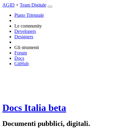
AGID
+
Team Digitale
Piano Triennale
Le community
Developers
Designers
Gli strumenti
Forum
Docs
GitHub
Docs Italia
beta
Documenti pubblici, digitali.