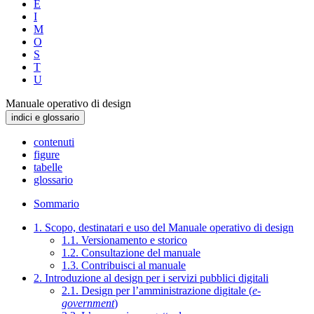
E
I
M
O
S
T
U
Manuale operativo di design
indici e glossario
contenuti
figure
tabelle
glossario
Sommario
1. Scopo, destinatari e uso del Manuale operativo di design
1.1. Versionamento e storico
1.2. Consultazione del manuale
1.3. Contribuisci al manuale
2. Introduzione al design per i servizi pubblici digitali
2.1. Design per l’amministrazione digitale (
e-
government
)