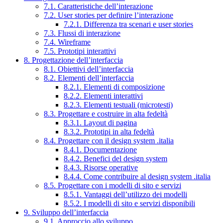
7.1. Caratteristiche dell’interazione
7.2. User stories per definire l’interazione
7.2.1. Differenza tra scenari e user stories
7.3. Flussi di interazione
7.4. Wireframe
7.5. Prototipi interattivi
8. Progettazione dell’interfaccia
8.1. Obiettivi dell’interfaccia
8.2. Elementi dell’interfaccia
8.2.1. Elementi di composizione
8.2.2. Elementi interattivi
8.2.3. Elementi testuali (microtesti)
8.3. Progettare e costruire in alta fedeltà
8.3.1. Layout di pagina
8.3.2. Prototipi in alta fedeltà
8.4. Progettare con il design system .italia
8.4.1. Documentazione
8.4.2. Benefici del design system
8.4.3. Risorse operative
8.4.4. Come contribuire al design system .italia
8.5. Progettare con i modelli di sito e servizi
8.5.1. Vantaggi dell’utilizzo dei modelli
8.5.2. I modelli di sito e servizi disponibili
9. Sviluppo dell’interfaccia
9.1. Approccio allo sviluppo