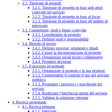
3.2. Tipologie di progetti
3.2.1. Tipologie di progetto in base agli attori
coinvolti nel servizio
3.2.2. Tipologie di progetto in base al focus
3.2.3. Tipologie di progetto in base all’ambito di
intervento
3.3. Competenze, ruoli e figure coinvolte
3.3.1. Coordinatore di progetto
3.3.2. Definire ruoli e responsabilità
3.4. Metodo di lavoro
3.4.1. Definire processi, strumenti e rituali
3.4.2. Curare la documentazione di progetto
3.4.3. Organizzare tavoli tecnici collaborativi
3.4.4. Prendere decisioni
3.5. Il processo progettuale
3.5.1. Organizzare il progetto e la sua gestione
3.5.2. Comprendere il contesto d’uso del servizio
pubblico
3.5.3. Progettare i processi e i
touchpoint
del
servizio
3.5.4. Realizzare l’interfaccia utente del servizio
3.5.5. Validare la soluzione ottenuta
4. Ricerca progettuale
4.1. Ricerca primaria
4.1.1. Interviste