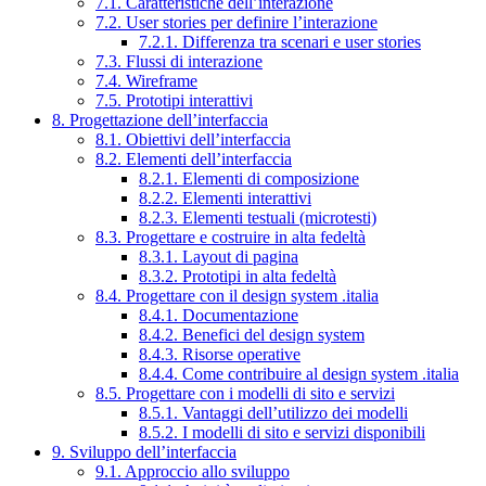
7.1. Caratteristiche dell’interazione
7.2. User stories per definire l’interazione
7.2.1. Differenza tra scenari e user stories
7.3. Flussi di interazione
7.4. Wireframe
7.5. Prototipi interattivi
8. Progettazione dell’interfaccia
8.1. Obiettivi dell’interfaccia
8.2. Elementi dell’interfaccia
8.2.1. Elementi di composizione
8.2.2. Elementi interattivi
8.2.3. Elementi testuali (microtesti)
8.3. Progettare e costruire in alta fedeltà
8.3.1. Layout di pagina
8.3.2. Prototipi in alta fedeltà
8.4. Progettare con il design system .italia
8.4.1. Documentazione
8.4.2. Benefici del design system
8.4.3. Risorse operative
8.4.4. Come contribuire al design system .italia
8.5. Progettare con i modelli di sito e servizi
8.5.1. Vantaggi dell’utilizzo dei modelli
8.5.2. I modelli di sito e servizi disponibili
9. Sviluppo dell’interfaccia
9.1. Approccio allo sviluppo