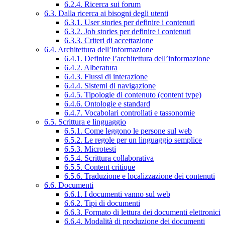
6.2.4. Ricerca sui forum
6.3. Dalla ricerca ai bisogni degli utenti
6.3.1. User stories per definire i contenuti
6.3.2. Job stories per definire i contenuti
6.3.3. Criteri di accettazione
6.4. Architettura dell’informazione
6.4.1. Definire l’architettura dell’informazione
6.4.2. Alberatura
6.4.3. Flussi di interazione
6.4.4. Sistemi di navigazione
6.4.5. Tipologie di contenuto (content type)
6.4.6. Ontologie e standard
6.4.7. Vocabolari controllati e tassonomie
6.5. Scrittura e linguaggio
6.5.1. Come leggono le persone sul web
6.5.2. Le regole per un linguaggio semplice
6.5.3. Microtesti
6.5.4. Scrittura collaborativa
6.5.5. Content critique
6.5.6. Traduzione e localizzazione dei contenuti
6.6. Documenti
6.6.1. I documenti vanno sul web
6.6.2. Tipi di documenti
6.6.3. Formato di lettura dei documenti elettronici
6.6.4. Modalità di produzione dei documenti