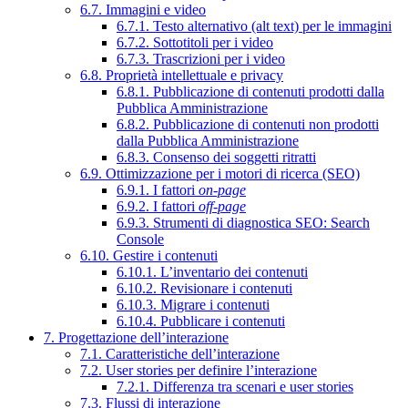
6.7. Immagini e video
6.7.1. Testo alternativo (alt text) per le immagini
6.7.2. Sottotitoli per i video
6.7.3. Trascrizioni per i video
6.8. Proprietà intellettuale e privacy
6.8.1. Pubblicazione di contenuti prodotti dalla
Pubblica Amministrazione
6.8.2. Pubblicazione di contenuti non prodotti
dalla Pubblica Amministrazione
6.8.3. Consenso dei soggetti ritratti
6.9. Ottimizzazione per i motori di ricerca (SEO)
6.9.1. I fattori
on-page
6.9.2. I fattori
off-page
6.9.3. Strumenti di diagnostica SEO: Search
Console
6.10. Gestire i contenuti
6.10.1. L’inventario dei contenuti
6.10.2. Revisionare i contenuti
6.10.3. Migrare i contenuti
6.10.4. Pubblicare i contenuti
7. Progettazione dell’interazione
7.1. Caratteristiche dell’interazione
7.2. User stories per definire l’interazione
7.2.1. Differenza tra scenari e user stories
7.3. Flussi di interazione