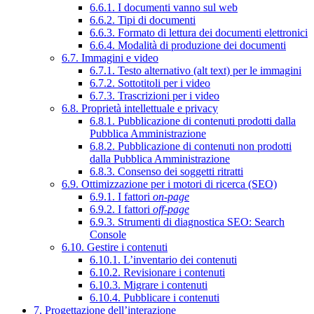
6.6.1. I documenti vanno sul web
6.6.2. Tipi di documenti
6.6.3. Formato di lettura dei documenti elettronici
6.6.4. Modalità di produzione dei documenti
6.7. Immagini e video
6.7.1. Testo alternativo (alt text) per le immagini
6.7.2. Sottotitoli per i video
6.7.3. Trascrizioni per i video
6.8. Proprietà intellettuale e privacy
6.8.1. Pubblicazione di contenuti prodotti dalla
Pubblica Amministrazione
6.8.2. Pubblicazione di contenuti non prodotti
dalla Pubblica Amministrazione
6.8.3. Consenso dei soggetti ritratti
6.9. Ottimizzazione per i motori di ricerca (SEO)
6.9.1. I fattori
on-page
6.9.2. I fattori
off-page
6.9.3. Strumenti di diagnostica SEO: Search
Console
6.10. Gestire i contenuti
6.10.1. L’inventario dei contenuti
6.10.2. Revisionare i contenuti
6.10.3. Migrare i contenuti
6.10.4. Pubblicare i contenuti
7. Progettazione dell’interazione