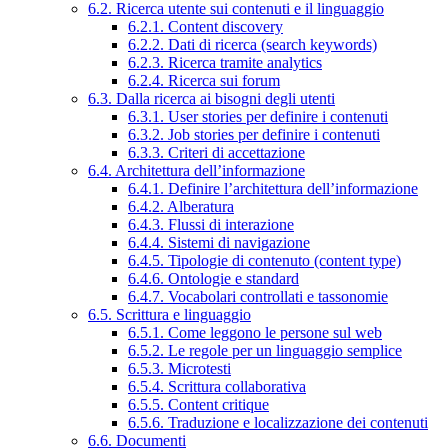
6.2. Ricerca utente sui contenuti e il linguaggio
6.2.1. Content discovery
6.2.2. Dati di ricerca (search keywords)
6.2.3. Ricerca tramite analytics
6.2.4. Ricerca sui forum
6.3. Dalla ricerca ai bisogni degli utenti
6.3.1. User stories per definire i contenuti
6.3.2. Job stories per definire i contenuti
6.3.3. Criteri di accettazione
6.4. Architettura dell’informazione
6.4.1. Definire l’architettura dell’informazione
6.4.2. Alberatura
6.4.3. Flussi di interazione
6.4.4. Sistemi di navigazione
6.4.5. Tipologie di contenuto (content type)
6.4.6. Ontologie e standard
6.4.7. Vocabolari controllati e tassonomie
6.5. Scrittura e linguaggio
6.5.1. Come leggono le persone sul web
6.5.2. Le regole per un linguaggio semplice
6.5.3. Microtesti
6.5.4. Scrittura collaborativa
6.5.5. Content critique
6.5.6. Traduzione e localizzazione dei contenuti
6.6. Documenti