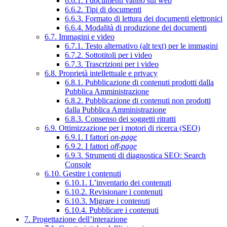
6.6.1. I documenti vanno sul web
6.6.2. Tipi di documenti
6.6.3. Formato di lettura dei documenti elettronici
6.6.4. Modalità di produzione dei documenti
6.7. Immagini e video
6.7.1. Testo alternativo (alt text) per le immagini
6.7.2. Sottotitoli per i video
6.7.3. Trascrizioni per i video
6.8. Proprietà intellettuale e privacy
6.8.1. Pubblicazione di contenuti prodotti dalla
Pubblica Amministrazione
6.8.2. Pubblicazione di contenuti non prodotti
dalla Pubblica Amministrazione
6.8.3. Consenso dei soggetti ritratti
6.9. Ottimizzazione per i motori di ricerca (SEO)
6.9.1. I fattori
on-page
6.9.2. I fattori
off-page
6.9.3. Strumenti di diagnostica SEO: Search
Console
6.10. Gestire i contenuti
6.10.1. L’inventario dei contenuti
6.10.2. Revisionare i contenuti
6.10.3. Migrare i contenuti
6.10.4. Pubblicare i contenuti
7. Progettazione dell’interazione