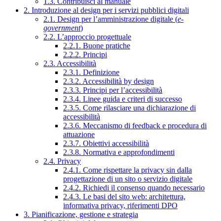
1.3. Contribuisci al manuale
2. Introduzione al design per i servizi pubblici digitali
2.1. Design per l’amministrazione digitale (
e-
government
)
2.2. L’approccio progettuale
2.2.1. Buone pratiche
2.2.2. Principi
2.3. Accessibilità
2.3.1. Definizione
2.3.2. Accessibilità by design
2.3.3. Principi per l’accessibilità
2.3.4. Linee guida e criteri di successo
2.3.5. Come rilasciare una dichiarazione di
accessibilità
2.3.6. Meccanismo di feedback e procedura di
attuazione
2.3.7. Obiettivi accessibilità
2.3.8. Normativa e approfondimenti
2.4. Privacy
2.4.1. Come rispettare la privacy sin dalla
progettazione di un sito o servizio digitale
2.4.2. Richiedi il consenso quando necessario
2.4.3. Le basi del sito web: architettura,
informativa privacy, riferimenti DPO
3. Pianificazione, gestione e strategia