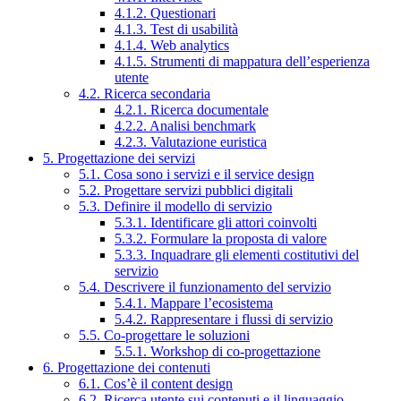
4.1.2. Questionari
4.1.3. Test di usabilità
4.1.4. Web analytics
4.1.5. Strumenti di mappatura dell’esperienza
utente
4.2. Ricerca secondaria
4.2.1. Ricerca documentale
4.2.2. Analisi benchmark
4.2.3. Valutazione euristica
5. Progettazione dei servizi
5.1. Cosa sono i servizi e il service design
5.2. Progettare servizi pubblici digitali
5.3. Definire il modello di servizio
5.3.1. Identificare gli attori coinvolti
5.3.2. Formulare la proposta di valore
5.3.3. Inquadrare gli elementi costitutivi del
servizio
5.4. Descrivere il funzionamento del servizio
5.4.1. Mappare l’ecosistema
5.4.2. Rappresentare i flussi di servizio
5.5. Co-progettare le soluzioni
5.5.1. Workshop di co-progettazione
6. Progettazione dei contenuti
6.1. Cos’è il content design
6.2. Ricerca utente sui contenuti e il linguaggio