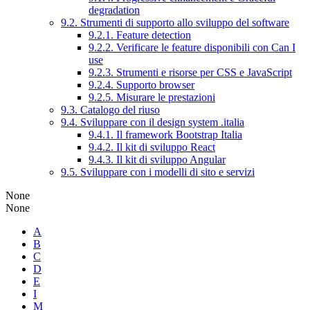
degradation
9.2. Strumenti di supporto allo sviluppo del software
9.2.1. Feature detection
9.2.2. Verificare le feature disponibili con Can I
use
9.2.3. Strumenti e risorse per CSS e JavaScript
9.2.4. Supporto browser
9.2.5. Misurare le prestazioni
9.3. Catalogo del riuso
9.4. Sviluppare con il design system .italia
9.4.1. Il framework Bootstrap Italia
9.4.2. Il kit di sviluppo React
9.4.3. Il kit di sviluppo Angular
9.5. Sviluppare con i modelli di sito e servizi
None
None
A
B
C
D
E
I
M