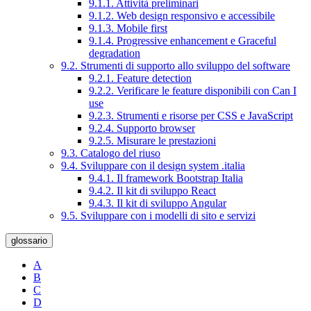
9.1.1. Attività preliminari
9.1.2. Web design responsivo e accessibile
9.1.3. Mobile first
9.1.4. Progressive enhancement e Graceful
degradation
9.2. Strumenti di supporto allo sviluppo del software
9.2.1. Feature detection
9.2.2. Verificare le feature disponibili con Can I
use
9.2.3. Strumenti e risorse per CSS e JavaScript
9.2.4. Supporto browser
9.2.5. Misurare le prestazioni
9.3. Catalogo del riuso
9.4. Sviluppare con il design system .italia
9.4.1. Il framework Bootstrap Italia
9.4.2. Il kit di sviluppo React
9.4.3. Il kit di sviluppo Angular
9.5. Sviluppare con i modelli di sito e servizi
glossario
A
B
C
D