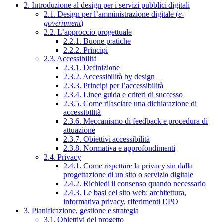
2. Introduzione al design per i servizi pubblici digitali
2.1. Design per l’amministrazione digitale (
e-
government
)
2.2. L’approccio progettuale
2.2.1. Buone pratiche
2.2.2. Principi
2.3. Accessibilità
2.3.1. Definizione
2.3.2. Accessibilità by design
2.3.3. Principi per l’accessibilità
2.3.4. Linee guida e criteri di successo
2.3.5. Come rilasciare una dichiarazione di
accessibilità
2.3.6. Meccanismo di feedback e procedura di
attuazione
2.3.7. Obiettivi accessibilità
2.3.8. Normativa e approfondimenti
2.4. Privacy
2.4.1. Come rispettare la privacy sin dalla
progettazione di un sito o servizio digitale
2.4.2. Richiedi il consenso quando necessario
2.4.3. Le basi del sito web: architettura,
informativa privacy, riferimenti DPO
3. Pianificazione, gestione e strategia
3.1. Obiettivi del progetto