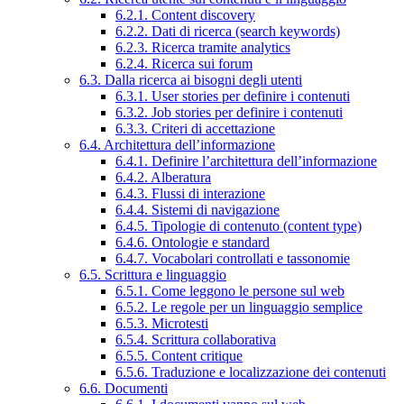
6.2.1. Content discovery
6.2.2. Dati di ricerca (search keywords)
6.2.3. Ricerca tramite analytics
6.2.4. Ricerca sui forum
6.3. Dalla ricerca ai bisogni degli utenti
6.3.1. User stories per definire i contenuti
6.3.2. Job stories per definire i contenuti
6.3.3. Criteri di accettazione
6.4. Architettura dell’informazione
6.4.1. Definire l’architettura dell’informazione
6.4.2. Alberatura
6.4.3. Flussi di interazione
6.4.4. Sistemi di navigazione
6.4.5. Tipologie di contenuto (content type)
6.4.6. Ontologie e standard
6.4.7. Vocabolari controllati e tassonomie
6.5. Scrittura e linguaggio
6.5.1. Come leggono le persone sul web
6.5.2. Le regole per un linguaggio semplice
6.5.3. Microtesti
6.5.4. Scrittura collaborativa
6.5.5. Content critique
6.5.6. Traduzione e localizzazione dei contenuti
6.6. Documenti