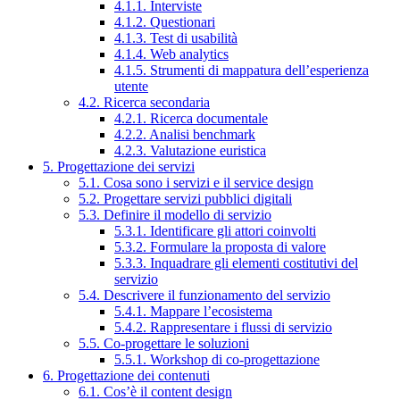
4.1.1. Interviste
4.1.2. Questionari
4.1.3. Test di usabilità
4.1.4. Web analytics
4.1.5. Strumenti di mappatura dell’esperienza
utente
4.2. Ricerca secondaria
4.2.1. Ricerca documentale
4.2.2. Analisi benchmark
4.2.3. Valutazione euristica
5. Progettazione dei servizi
5.1. Cosa sono i servizi e il service design
5.2. Progettare servizi pubblici digitali
5.3. Definire il modello di servizio
5.3.1. Identificare gli attori coinvolti
5.3.2. Formulare la proposta di valore
5.3.3. Inquadrare gli elementi costitutivi del
servizio
5.4. Descrivere il funzionamento del servizio
5.4.1. Mappare l’ecosistema
5.4.2. Rappresentare i flussi di servizio
5.5. Co-progettare le soluzioni
5.5.1. Workshop di co-progettazione
6. Progettazione dei contenuti
6.1. Cos’è il content design