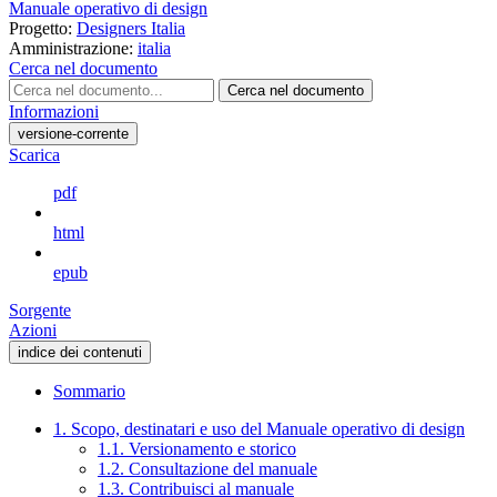
Manuale operativo di design
Progetto:
Designers Italia
Amministrazione:
italia
Cerca nel documento
Cerca nel documento
Informazioni
versione-corrente
Scarica
pdf
html
epub
Sorgente
Azioni
indice dei contenuti
Sommario
1. Scopo, destinatari e uso del Manuale operativo di design
1.1. Versionamento e storico
1.2. Consultazione del manuale
1.3. Contribuisci al manuale