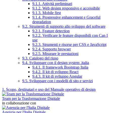
9.1.1. Attività preliminari
9.1.2. Web design responsivo e accessibile
9.1.3. Mobile first
9.1.4. Progressive enhancement e Graceful
degradation
9.2. Strumenti di supporto allo sviluppo del software
9.2.1. Feature detection
9.2.2. Verificare le feature disponibili con Can I
use
9.2.3. Strumenti e risorse per CSS e JavaScript
9.2.4. Supporto browser
9.2.5. Misurare le prestazioni
9.3. Catalogo del riuso
9.4. Sviluppare con il design system .italia
9.4.1. Il framework Bootstrap Italia
9.4.2. Il kit di sviluppo React
9.4.3. Il kit di sviluppo Angular
9.5. Sviluppare con i modelli di sito e servizi
1. Scopo, destinatari e uso del Manuale operativo di design
Team per la Trasformazione Digitale
in collaborazione con
Agenzia per l'Italia Digitale