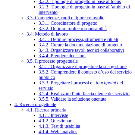
3.2.2. Tipologie di progetto in base al focus
3.2.3. Tipologie di progetto in base all’ambito di
intervento
3.3. Competenze, ruoli e figure coinvolte
3.3.1. Coordinatore di progetto
3.3.2. Definire ruoli e responsabilità
3.4. Metodo di lavoro
3.4.1. Definire processi, strumenti e rituali
3.4.2. Curare la documentazione di progetto
3.4.3. Organizzare tavoli tecnici collaborativi
3.4.4. Prendere decisioni
3.5. Il processo progettuale
3.5.1. Organizzare il progetto e la sua gestione
3.5.2. Comprendere il contesto d’uso del servizio
pubblico
3.5.3. Progettare i processi e i
touchpoint
del
servizio
3.5.4. Realizzare l’interfaccia utente del servizio
3.5.5. Validare la soluzione ottenuta
4. Ricerca progettuale
4.1. Ricerca primaria
4.1.1. Interviste
4.1.2. Questionari
4.1.3. Test di usabilità
4.1.4. Web analytics