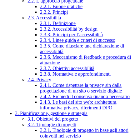
2.2. L’approccio progettuale
2.2.1. Buone pratiche
2.2.2. Principi
2.3. Accessibilità
2.3.1. Definizione
2.3.2. Accessibilità by design
2.3.3. Principi per l’accessibilità
2.3.4. Linee guida e criteri di successo
2.3.5. Come rilasciare una dichiarazione di
accessibilità
2.3.6. Meccanismo di feedback e procedura di
attuazione
2.3.7. Obiettivi accessibilità
2.3.8. Normativa e approfondimenti
2.4. Privacy
2.4.1. Come rispettare la privacy sin dalla
progettazione di un sito o servizio digitale
2.4.2. Richiedi il consenso quando necessario
2.4.3. Le basi del sito web: architettura,
informativa privacy, riferimenti DPO
3. Pianificazione, gestione e strategia
3.1. Obiettivi del progetto
3.2. Tipologie di progetti
3.2.1. Tipologie di progetto in base agli attori
coinvolti nel servizio