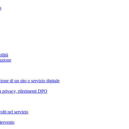
)
ilità
azione
ione di un sito o servizio digitale
va privacy, riferimenti DPO
olti nel servizio
ntervento