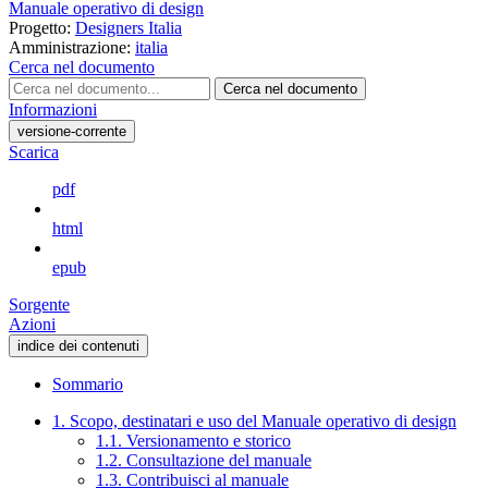
Manuale operativo di design
Progetto:
Designers Italia
Amministrazione:
italia
Cerca nel documento
Cerca nel documento
Informazioni
versione-corrente
Scarica
pdf
html
epub
Sorgente
Azioni
indice dei contenuti
Sommario
1. Scopo, destinatari e uso del Manuale operativo di design
1.1. Versionamento e storico
1.2. Consultazione del manuale
1.3. Contribuisci al manuale