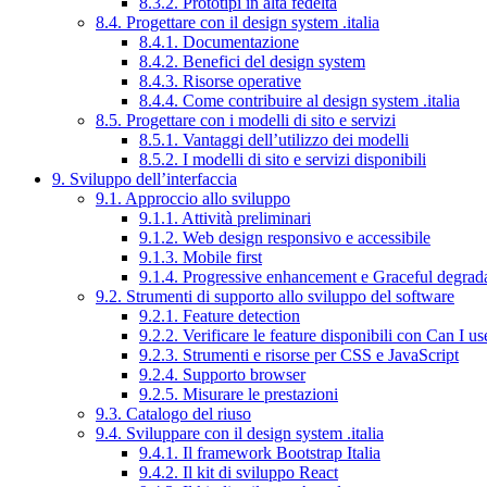
8.3.2. Prototipi in alta fedeltà
8.4. Progettare con il design system .italia
8.4.1. Documentazione
8.4.2. Benefici del design system
8.4.3. Risorse operative
8.4.4. Come contribuire al design system .italia
8.5. Progettare con i modelli di sito e servizi
8.5.1. Vantaggi dell’utilizzo dei modelli
8.5.2. I modelli di sito e servizi disponibili
9. Sviluppo dell’interfaccia
9.1. Approccio allo sviluppo
9.1.1. Attività preliminari
9.1.2. Web design responsivo e accessibile
9.1.3. Mobile first
9.1.4. Progressive enhancement e Graceful degrad
9.2. Strumenti di supporto allo sviluppo del software
9.2.1. Feature detection
9.2.2. Verificare le feature disponibili con Can I us
9.2.3. Strumenti e risorse per CSS e JavaScript
9.2.4. Supporto browser
9.2.5. Misurare le prestazioni
9.3. Catalogo del riuso
9.4. Sviluppare con il design system .italia
9.4.1. Il framework Bootstrap Italia
9.4.2. Il kit di sviluppo React