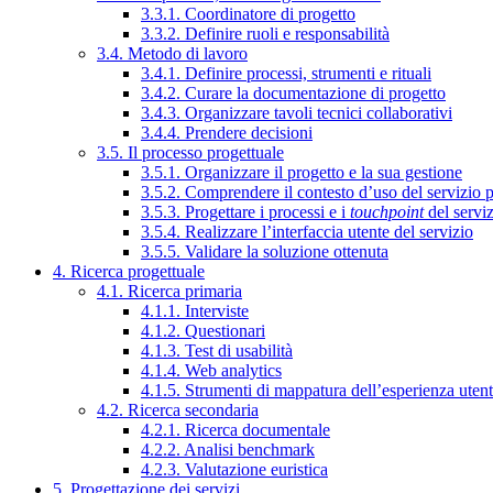
3.3.1. Coordinatore di progetto
3.3.2. Definire ruoli e responsabilità
3.4. Metodo di lavoro
3.4.1. Definire processi, strumenti e rituali
3.4.2. Curare la documentazione di progetto
3.4.3. Organizzare tavoli tecnici collaborativi
3.4.4. Prendere decisioni
3.5. Il processo progettuale
3.5.1. Organizzare il progetto e la sua gestione
3.5.2. Comprendere il contesto d’uso del servizio 
3.5.3. Progettare i processi e i
touchpoint
del servi
3.5.4. Realizzare l’interfaccia utente del servizio
3.5.5. Validare la soluzione ottenuta
4. Ricerca progettuale
4.1. Ricerca primaria
4.1.1. Interviste
4.1.2. Questionari
4.1.3. Test di usabilità
4.1.4. Web analytics
4.1.5. Strumenti di mappatura dell’esperienza uten
4.2. Ricerca secondaria
4.2.1. Ricerca documentale
4.2.2. Analisi benchmark
4.2.3. Valutazione euristica
5. Progettazione dei servizi