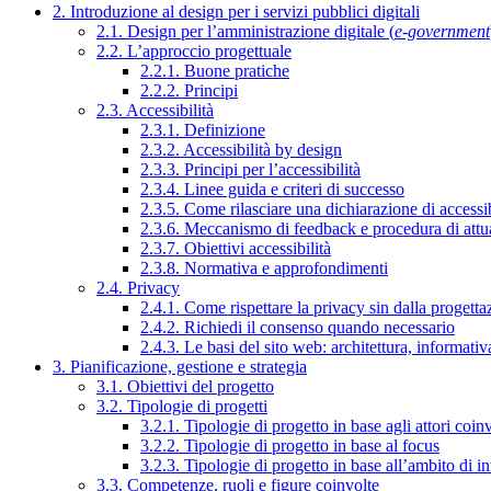
2. Introduzione al design per i servizi pubblici digitali
2.1. Design per l’amministrazione digitale (
e-government
2.2. L’approccio progettuale
2.2.1. Buone pratiche
2.2.2. Principi
2.3. Accessibilità
2.3.1. Definizione
2.3.2. Accessibilità by design
2.3.3. Principi per l’accessibilità
2.3.4. Linee guida e criteri di successo
2.3.5. Come rilasciare una dichiarazione di accessib
2.3.6. Meccanismo di feedback e procedura di attu
2.3.7. Obiettivi accessibilità
2.3.8. Normativa e approfondimenti
2.4. Privacy
2.4.1. Come rispettare la privacy sin dalla progettaz
2.4.2. Richiedi il consenso quando necessario
2.4.3. Le basi del sito web: architettura, informati
3. Pianificazione, gestione e strategia
3.1. Obiettivi del progetto
3.2. Tipologie di progetti
3.2.1. Tipologie di progetto in base agli attori coinv
3.2.2. Tipologie di progetto in base al focus
3.2.3. Tipologie di progetto in base all’ambito di i
3.3. Competenze, ruoli e figure coinvolte