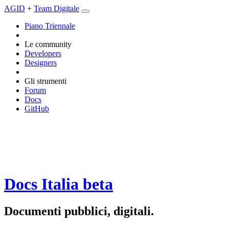
AGID
+
Team Digitale
Piano Triennale
Le community
Developers
Designers
Gli strumenti
Forum
Docs
GitHub
Docs Italia
beta
Documenti pubblici, digitali.