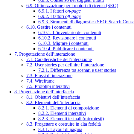
6.8.3. Consenso dei soggetti ritratti
6.9. Ottimizzazione per i motori di ricerca (SEO)
6.9.1. I fattori
on-page
6.9.2. I fattori
off-page
6.9.3. Strumenti di diagnostica SEO: Search Cons
6.10. Gestire i contenuti
6.10.1. L’inventario dei contenuti
6.10.2. Revisionare i contenuti
6.10.3. Migrare i contenuti
6.10.4. Pubblicare i contenuti
7. Progettazione dell’interazione
7.1. Caratteristiche dell’interazione
7.2. User stories per definire l’interazione
7.2.1. Differenza tra scenari e user stories
7.3. Flussi di interazione
7.4. Wireframe
7.5. Prototipi interattivi
8. Progettazione dell’interfaccia
8.1. Obiettivi dell’interfaccia
8.2. Elementi dell’interfaccia
8.2.1. Elementi di composizione
8.2.2. Elementi interattivi
8.2.3. Elementi testuali (microtesti)
8.3. Progettare e costruire in alta fedeltà
8.3.1. Layout di pagina