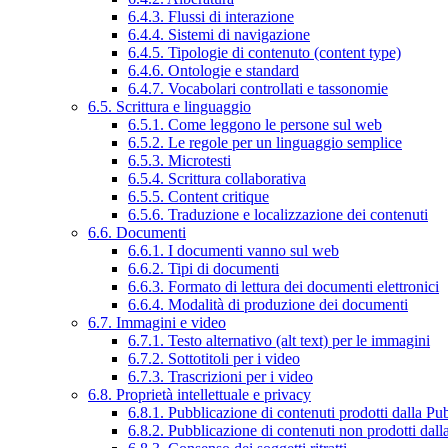
6.4.3. Flussi di interazione
6.4.4. Sistemi di navigazione
6.4.5. Tipologie di contenuto (content type)
6.4.6. Ontologie e standard
6.4.7. Vocabolari controllati e tassonomie
6.5. Scrittura e linguaggio
6.5.1. Come leggono le persone sul web
6.5.2. Le regole per un linguaggio semplice
6.5.3. Microtesti
6.5.4. Scrittura collaborativa
6.5.5. Content critique
6.5.6. Traduzione e localizzazione dei contenuti
6.6. Documenti
6.6.1. I documenti vanno sul web
6.6.2. Tipi di documenti
6.6.3. Formato di lettura dei documenti elettronici
6.6.4. Modalità di produzione dei documenti
6.7. Immagini e video
6.7.1. Testo alternativo (alt text) per le immagini
6.7.2. Sottotitoli per i video
6.7.3. Trascrizioni per i video
6.8. Proprietà intellettuale e privacy
6.8.1. Pubblicazione di contenuti prodotti dalla P
6.8.2. Pubblicazione di contenuti non prodotti dal