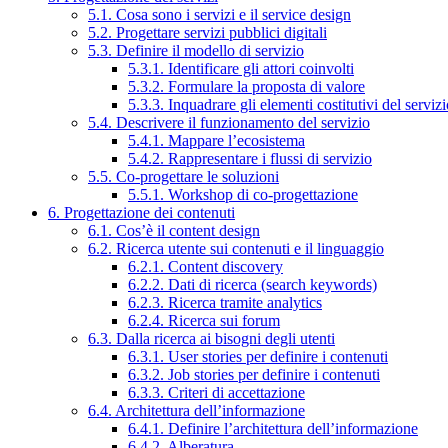
5.1. Cosa sono i servizi e il service design
5.2. Progettare servizi pubblici digitali
5.3. Definire il modello di servizio
5.3.1. Identificare gli attori coinvolti
5.3.2. Formulare la proposta di valore
5.3.3. Inquadrare gli elementi costitutivi del serviz
5.4. Descrivere il funzionamento del servizio
5.4.1. Mappare l’ecosistema
5.4.2. Rappresentare i flussi di servizio
5.5. Co-progettare le soluzioni
5.5.1. Workshop di co-progettazione
6. Progettazione dei contenuti
6.1. Cos’è il content design
6.2. Ricerca utente sui contenuti e il linguaggio
6.2.1. Content discovery
6.2.2. Dati di ricerca (search keywords)
6.2.3. Ricerca tramite analytics
6.2.4. Ricerca sui forum
6.3. Dalla ricerca ai bisogni degli utenti
6.3.1. User stories per definire i contenuti
6.3.2. Job stories per definire i contenuti
6.3.3. Criteri di accettazione
6.4. Architettura dell’informazione
6.4.1. Definire l’architettura dell’informazione
6.4.2. Alberatura