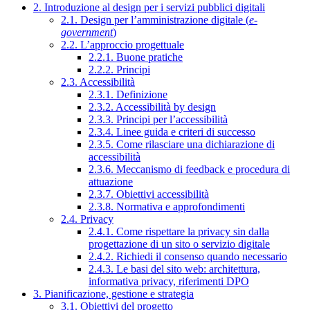
2. Introduzione al design per i servizi pubblici digitali
2.1. Design per l’amministrazione digitale (
e-
government
)
2.2. L’approccio progettuale
2.2.1. Buone pratiche
2.2.2. Principi
2.3. Accessibilità
2.3.1. Definizione
2.3.2. Accessibilità by design
2.3.3. Principi per l’accessibilità
2.3.4. Linee guida e criteri di successo
2.3.5. Come rilasciare una dichiarazione di
accessibilità
2.3.6. Meccanismo di feedback e procedura di
attuazione
2.3.7. Obiettivi accessibilità
2.3.8. Normativa e approfondimenti
2.4. Privacy
2.4.1. Come rispettare la privacy sin dalla
progettazione di un sito o servizio digitale
2.4.2. Richiedi il consenso quando necessario
2.4.3. Le basi del sito web: architettura,
informativa privacy, riferimenti DPO
3. Pianificazione, gestione e strategia
3.1. Obiettivi del progetto