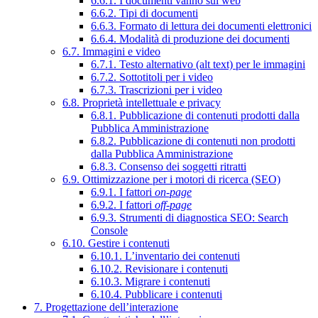
6.6.1. I documenti vanno sul web
6.6.2. Tipi di documenti
6.6.3. Formato di lettura dei documenti elettronici
6.6.4. Modalità di produzione dei documenti
6.7. Immagini e video
6.7.1. Testo alternativo (alt text) per le immagini
6.7.2. Sottotitoli per i video
6.7.3. Trascrizioni per i video
6.8. Proprietà intellettuale e privacy
6.8.1. Pubblicazione di contenuti prodotti dalla
Pubblica Amministrazione
6.8.2. Pubblicazione di contenuti non prodotti
dalla Pubblica Amministrazione
6.8.3. Consenso dei soggetti ritratti
6.9. Ottimizzazione per i motori di ricerca (SEO)
6.9.1. I fattori
on-page
6.9.2. I fattori
off-page
6.9.3. Strumenti di diagnostica SEO: Search
Console
6.10. Gestire i contenuti
6.10.1. L’inventario dei contenuti
6.10.2. Revisionare i contenuti
6.10.3. Migrare i contenuti
6.10.4. Pubblicare i contenuti
7. Progettazione dell’interazione