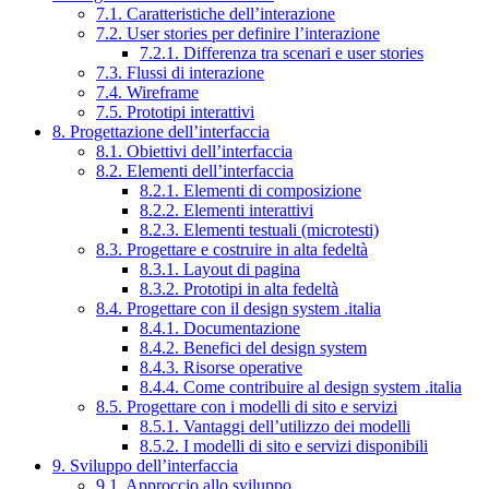
7.1. Caratteristiche dell’interazione
7.2. User stories per definire l’interazione
7.2.1. Differenza tra scenari e user stories
7.3. Flussi di interazione
7.4. Wireframe
7.5. Prototipi interattivi
8. Progettazione dell’interfaccia
8.1. Obiettivi dell’interfaccia
8.2. Elementi dell’interfaccia
8.2.1. Elementi di composizione
8.2.2. Elementi interattivi
8.2.3. Elementi testuali (microtesti)
8.3. Progettare e costruire in alta fedeltà
8.3.1. Layout di pagina
8.3.2. Prototipi in alta fedeltà
8.4. Progettare con il design system .italia
8.4.1. Documentazione
8.4.2. Benefici del design system
8.4.3. Risorse operative
8.4.4. Come contribuire al design system .italia
8.5. Progettare con i modelli di sito e servizi
8.5.1. Vantaggi dell’utilizzo dei modelli
8.5.2. I modelli di sito e servizi disponibili
9. Sviluppo dell’interfaccia
9.1. Approccio allo sviluppo