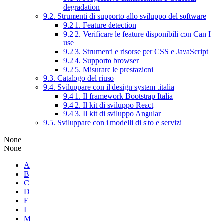
degradation
9.2. Strumenti di supporto allo sviluppo del software
9.2.1. Feature detection
9.2.2. Verificare le feature disponibili con Can I
use
9.2.3. Strumenti e risorse per CSS e JavaScript
9.2.4. Supporto browser
9.2.5. Misurare le prestazioni
9.3. Catalogo del riuso
9.4. Sviluppare con il design system .italia
9.4.1. Il framework Bootstrap Italia
9.4.2. Il kit di sviluppo React
9.4.3. Il kit di sviluppo Angular
9.5. Sviluppare con i modelli di sito e servizi
None
None
A
B
C
D
E
I
M