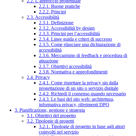
2.2. L’approccio progettuale
2.2.1. Buone pratiche
2.2.2. Principi
2.3. Accessibilità
2.3.1. Definizione
2.3.2. Accessibilità by design
2.3.3. Principi per l’accessibilità
2.3.4. Linee guida e criteri di successo
2.3.5. Come rilasciare una dichiarazione di
accessibilità
2.3.6. Meccanismo di feedback e procedura di
attuazione
2.3.7. Obiettivi accessibilità
2.3.8. Normativa e approfondimenti
2.4. Privacy
2.4.1. Come rispettare la privacy sin dalla
progettazione di un sito o servizio digitale
2.4.2. Richiedi il consenso quando necessario
2.4.3. Le basi del sito web: architettura,
informativa privacy, riferimenti DPO
3. Pianificazione, gestione e strategia
3.1. Obiettivi del progetto
3.2. Tipologie di progetti
3.2.1. Tipologie di progetto in base agli attori
coinvolti nel servizio