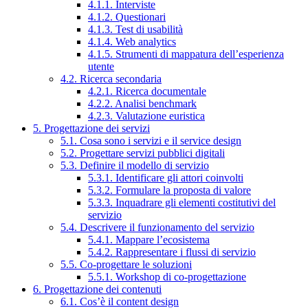
4.1.1. Interviste
4.1.2. Questionari
4.1.3. Test di usabilità
4.1.4. Web analytics
4.1.5. Strumenti di mappatura dell’esperienza
utente
4.2. Ricerca secondaria
4.2.1. Ricerca documentale
4.2.2. Analisi benchmark
4.2.3. Valutazione euristica
5. Progettazione dei servizi
5.1. Cosa sono i servizi e il service design
5.2. Progettare servizi pubblici digitali
5.3. Definire il modello di servizio
5.3.1. Identificare gli attori coinvolti
5.3.2. Formulare la proposta di valore
5.3.3. Inquadrare gli elementi costitutivi del
servizio
5.4. Descrivere il funzionamento del servizio
5.4.1. Mappare l’ecosistema
5.4.2. Rappresentare i flussi di servizio
5.5. Co-progettare le soluzioni
5.5.1. Workshop di co-progettazione
6. Progettazione dei contenuti
6.1. Cos’è il content design