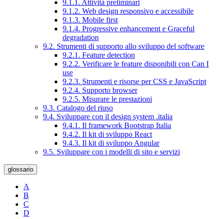
9.1.1. Attività preliminari
9.1.2. Web design responsivo e accessibile
9.1.3. Mobile first
9.1.4. Progressive enhancement e Graceful
degradation
9.2. Strumenti di supporto allo sviluppo del software
9.2.1. Feature detection
9.2.2. Verificare le feature disponibili con Can I
use
9.2.3. Strumenti e risorse per CSS e JavaScript
9.2.4. Supporto browser
9.2.5. Misurare le prestazioni
9.3. Catalogo del riuso
9.4. Sviluppare con il design system .italia
9.4.1. Il framework Bootstrap Italia
9.4.2. Il kit di sviluppo React
9.4.3. Il kit di sviluppo Angular
9.5. Sviluppare con i modelli di sito e servizi
glossario
A
B
C
D