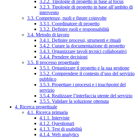
3.2.2. Tipologie di progetto in base al focus
3.2.3. Tipologie di progetto in base all’ambito di
intervento
3.3. Competenze, ruoli e figure coinvolte
3.3.1. Coordinatore di progetto
3.3.2. Definire ruoli e responsabilità
3.4. Metodo di lavoro
3.4.1. Definire processi, strumenti e rituali
3.4.2. Curare la documentazione di progetto
3.4.3. Organizzare tavoli tecnici collaborativi
3.4.4. Prendere decisioni
3.5. Il processo progettuale
3.5.1. Organizzare il progetto e la sua gestione
3.5.2. Comprendere il contesto d’uso del servizio
pubblico
3.5.3. Progettare i processi e i
touchpoint
del
servizio
3.5.4. Realizzare l’interfaccia utente del servizio
3.5.5. Validare la soluzione ottenuta
4. Ricerca progettuale
4.1. Ricerca primaria
4.1.1. Interviste
4.1.2. Questionari
4.1.3. Test di usabilità
4.1.4. Web analytics