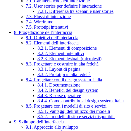
7.1. Caratteristiche dell’interazione
7.2. User stories per definire l’interazione
7.2.1. Differenza tra scenari e user stories
7.3. Flussi di interazione
7.4. Wireframe
7.5. Prototipi interattivi
8. Progettazione dell’interfaccia
8.1. Obiettivi dell’interfaccia
8.2. Elementi dell’interfaccia
8.2.1. Elementi di composizione
8.2.2. Elementi interattivi
8.2.3. Elementi testuali (microtesti)
8.3. Progettare e costruire in alta fedeltà
8.3.1. Layout di pagina
8.3.2. Prototipi in alta fedeltà
8.4. Progettare con il design system .italia
8.4.1. Documentazione
8.4.2. Benefici del design system
8.4.3. Risorse operative
8.4.4. Come contribuire al design system .italia
8.5. Progettare con i modelli di sito e servizi
8.5.1. Vantaggi dell’utilizzo dei modelli
8.5.2. I modelli di sito e servizi disponibili
9. Sviluppo dell’interfaccia
9.1. Approccio allo sviluppo