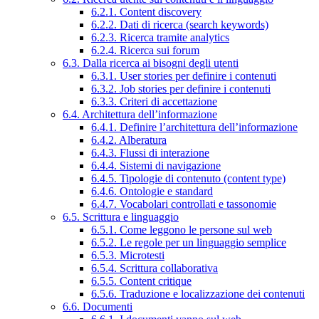
6.2.1. Content discovery
6.2.2. Dati di ricerca (search keywords)
6.2.3. Ricerca tramite analytics
6.2.4. Ricerca sui forum
6.3. Dalla ricerca ai bisogni degli utenti
6.3.1. User stories per definire i contenuti
6.3.2. Job stories per definire i contenuti
6.3.3. Criteri di accettazione
6.4. Architettura dell’informazione
6.4.1. Definire l’architettura dell’informazione
6.4.2. Alberatura
6.4.3. Flussi di interazione
6.4.4. Sistemi di navigazione
6.4.5. Tipologie di contenuto (content type)
6.4.6. Ontologie e standard
6.4.7. Vocabolari controllati e tassonomie
6.5. Scrittura e linguaggio
6.5.1. Come leggono le persone sul web
6.5.2. Le regole per un linguaggio semplice
6.5.3. Microtesti
6.5.4. Scrittura collaborativa
6.5.5. Content critique
6.5.6. Traduzione e localizzazione dei contenuti
6.6. Documenti