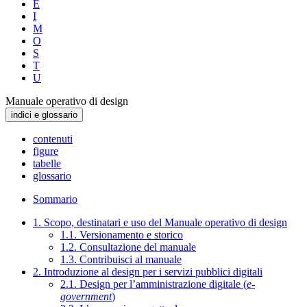
E
I
M
O
S
T
U
Manuale operativo di design
indici e glossario
contenuti
figure
tabelle
glossario
Sommario
1. Scopo, destinatari e uso del Manuale operativo di design
1.1. Versionamento e storico
1.2. Consultazione del manuale
1.3. Contribuisci al manuale
2. Introduzione al design per i servizi pubblici digitali
2.1. Design per l’amministrazione digitale (
e-
government
)