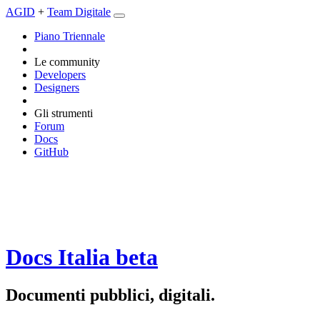
AGID
+
Team Digitale
Piano Triennale
Le community
Developers
Designers
Gli strumenti
Forum
Docs
GitHub
Docs Italia
beta
Documenti pubblici, digitali.