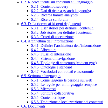
6.2. Ricerca utente sui contenuti e il linguaggio
6.2.1. Content discovery
6.2.2. Dati di ricerca (search keywords)
6.2.3. Ricerca tramite analytics
6.2.4. Ricerca sui forum
6.3. Dalla ricerca ai bisogni degli utenti
6.3.1. User stories per definire i contenuti
6.3.2. Job stories per definire i contenuti
6.3.3. Criteri di accettazione
6.4. Architettura dell’informazione
6.4.1. Definire l’architettura dell’informazione
6.4.2. Alberatura
6.4.3. Flussi di interazione
6.4.4. Sistemi di navigazione
6.4.5. Tipologie di contenuto (content type)
6.4.6. Ontologie e standard
6.4.7. Vocabolari controllati e tassonomie
6.5. Scrittura e linguaggio
6.5.1. Come leggono le persone sul web
6.5.2. Le regole per un linguaggio semplice
6.5.3. Microtesti
6.5.4. Scrittura collaborativa
6.5.5. Content critique
6.5.6. Traduzione e localizzazione dei contenuti
6.6. Documenti