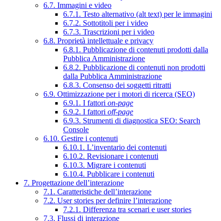
6.7. Immagini e video
6.7.1. Testo alternativo (alt text) per le immagini
6.7.2. Sottotitoli per i video
6.7.3. Trascrizioni per i video
6.8. Proprietà intellettuale e privacy
6.8.1. Pubblicazione di contenuti prodotti dalla
Pubblica Amministrazione
6.8.2. Pubblicazione di contenuti non prodotti
dalla Pubblica Amministrazione
6.8.3. Consenso dei soggetti ritratti
6.9. Ottimizzazione per i motori di ricerca (SEO)
6.9.1. I fattori
on-page
6.9.2. I fattori
off-page
6.9.3. Strumenti di diagnostica SEO: Search
Console
6.10. Gestire i contenuti
6.10.1. L’inventario dei contenuti
6.10.2. Revisionare i contenuti
6.10.3. Migrare i contenuti
6.10.4. Pubblicare i contenuti
7. Progettazione dell’interazione
7.1. Caratteristiche dell’interazione
7.2. User stories per definire l’interazione
7.2.1. Differenza tra scenari e user stories
7.3. Flussi di interazione