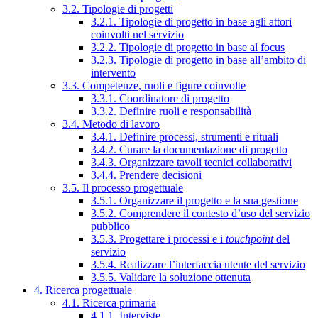
3.2. Tipologie di progetti
3.2.1. Tipologie di progetto in base agli attori
coinvolti nel servizio
3.2.2. Tipologie di progetto in base al focus
3.2.3. Tipologie di progetto in base all’ambito di
intervento
3.3. Competenze, ruoli e figure coinvolte
3.3.1. Coordinatore di progetto
3.3.2. Definire ruoli e responsabilità
3.4. Metodo di lavoro
3.4.1. Definire processi, strumenti e rituali
3.4.2. Curare la documentazione di progetto
3.4.3. Organizzare tavoli tecnici collaborativi
3.4.4. Prendere decisioni
3.5. Il processo progettuale
3.5.1. Organizzare il progetto e la sua gestione
3.5.2. Comprendere il contesto d’uso del servizio
pubblico
3.5.3. Progettare i processi e i
touchpoint
del
servizio
3.5.4. Realizzare l’interfaccia utente del servizio
3.5.5. Validare la soluzione ottenuta
4. Ricerca progettuale
4.1. Ricerca primaria
4.1.1. Interviste