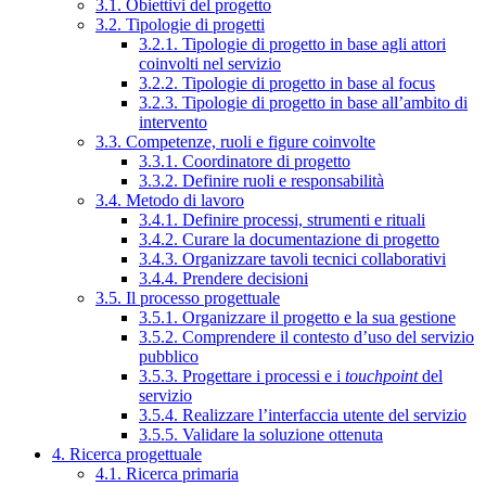
3.1. Obiettivi del progetto
3.2. Tipologie di progetti
3.2.1. Tipologie di progetto in base agli attori
coinvolti nel servizio
3.2.2. Tipologie di progetto in base al focus
3.2.3. Tipologie di progetto in base all’ambito di
intervento
3.3. Competenze, ruoli e figure coinvolte
3.3.1. Coordinatore di progetto
3.3.2. Definire ruoli e responsabilità
3.4. Metodo di lavoro
3.4.1. Definire processi, strumenti e rituali
3.4.2. Curare la documentazione di progetto
3.4.3. Organizzare tavoli tecnici collaborativi
3.4.4. Prendere decisioni
3.5. Il processo progettuale
3.5.1. Organizzare il progetto e la sua gestione
3.5.2. Comprendere il contesto d’uso del servizio
pubblico
3.5.3. Progettare i processi e i
touchpoint
del
servizio
3.5.4. Realizzare l’interfaccia utente del servizio
3.5.5. Validare la soluzione ottenuta
4. Ricerca progettuale
4.1. Ricerca primaria