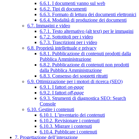
6.6.1. I documenti vanno sul web
6.6.2. Tipi di documenti
6.6.3. Formato di lettura dei documenti elettronici
6.6.4. Modalità di produzione dei documenti
6.7. Immagini e video
6.7.1. Testo alternativo (alt text) per le immagini
6.7.2. Sottotitoli per i video
6.7.3. Trascrizioni per i video
6.8. Proprietà intellettuale e privacy
6.8.1. Pubblicazione di contenuti prodotti dalla
Pubblica Amministrazione
6.8.2. Pubblicazione di contenuti non prodotti
dalla Pubblica Amministrazione
6.8.3. Consenso dei soggetti ritratti
6.9. Ottimizzazione per i motori di ricerca (SEO)
6.9.1. I fattori
on-page
6.9.2. I fattori
off-page
6.9.3. Strumenti di diagnostica SEO: Search
Console
6.10. Gestire i contenuti
6.10.1. L’inventario dei contenuti
6.10.2. Revisionare i contenuti
6.10.3. Migrare i contenuti
6.10.4. Pubblicare i contenuti
7. Progettazione dell’interazione