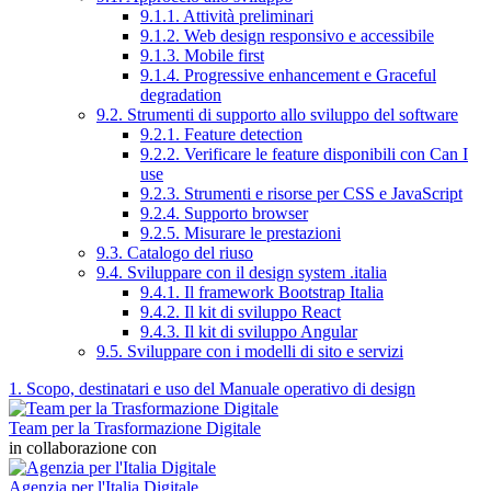
9.1.1. Attività preliminari
9.1.2. Web design responsivo e accessibile
9.1.3. Mobile first
9.1.4. Progressive enhancement e Graceful
degradation
9.2. Strumenti di supporto allo sviluppo del software
9.2.1. Feature detection
9.2.2. Verificare le feature disponibili con Can I
use
9.2.3. Strumenti e risorse per CSS e JavaScript
9.2.4. Supporto browser
9.2.5. Misurare le prestazioni
9.3. Catalogo del riuso
9.4. Sviluppare con il design system .italia
9.4.1. Il framework Bootstrap Italia
9.4.2. Il kit di sviluppo React
9.4.3. Il kit di sviluppo Angular
9.5. Sviluppare con i modelli di sito e servizi
1. Scopo, destinatari e uso del Manuale operativo di design
Team per la Trasformazione Digitale
in collaborazione con
Agenzia per l'Italia Digitale