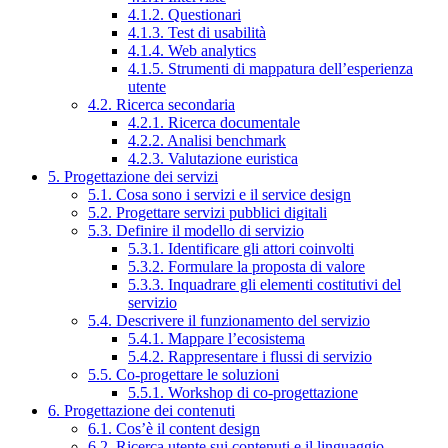
4.1.2. Questionari
4.1.3. Test di usabilità
4.1.4. Web analytics
4.1.5. Strumenti di mappatura dell’esperienza
utente
4.2. Ricerca secondaria
4.2.1. Ricerca documentale
4.2.2. Analisi benchmark
4.2.3. Valutazione euristica
5. Progettazione dei servizi
5.1. Cosa sono i servizi e il service design
5.2. Progettare servizi pubblici digitali
5.3. Definire il modello di servizio
5.3.1. Identificare gli attori coinvolti
5.3.2. Formulare la proposta di valore
5.3.3. Inquadrare gli elementi costitutivi del
servizio
5.4. Descrivere il funzionamento del servizio
5.4.1. Mappare l’ecosistema
5.4.2. Rappresentare i flussi di servizio
5.5. Co-progettare le soluzioni
5.5.1. Workshop di co-progettazione
6. Progettazione dei contenuti
6.1. Cos’è il content design
6.2. Ricerca utente sui contenuti e il linguaggio