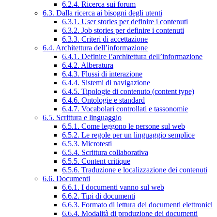
6.2.4. Ricerca sui forum
6.3. Dalla ricerca ai bisogni degli utenti
6.3.1. User stories per definire i contenuti
6.3.2. Job stories per definire i contenuti
6.3.3. Criteri di accettazione
6.4. Architettura dell’informazione
6.4.1. Definire l’architettura dell’informazione
6.4.2. Alberatura
6.4.3. Flussi di interazione
6.4.4. Sistemi di navigazione
6.4.5. Tipologie di contenuto (content type)
6.4.6. Ontologie e standard
6.4.7. Vocabolari controllati e tassonomie
6.5. Scrittura e linguaggio
6.5.1. Come leggono le persone sul web
6.5.2. Le regole per un linguaggio semplice
6.5.3. Microtesti
6.5.4. Scrittura collaborativa
6.5.5. Content critique
6.5.6. Traduzione e localizzazione dei contenuti
6.6. Documenti
6.6.1. I documenti vanno sul web
6.6.2. Tipi di documenti
6.6.3. Formato di lettura dei documenti elettronici
6.6.4. Modalità di produzione dei documenti