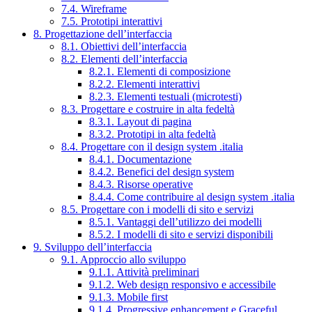
7.4. Wireframe
7.5. Prototipi interattivi
8. Progettazione dell’interfaccia
8.1. Obiettivi dell’interfaccia
8.2. Elementi dell’interfaccia
8.2.1. Elementi di composizione
8.2.2. Elementi interattivi
8.2.3. Elementi testuali (microtesti)
8.3. Progettare e costruire in alta fedeltà
8.3.1. Layout di pagina
8.3.2. Prototipi in alta fedeltà
8.4. Progettare con il design system .italia
8.4.1. Documentazione
8.4.2. Benefici del design system
8.4.3. Risorse operative
8.4.4. Come contribuire al design system .italia
8.5. Progettare con i modelli di sito e servizi
8.5.1. Vantaggi dell’utilizzo dei modelli
8.5.2. I modelli di sito e servizi disponibili
9. Sviluppo dell’interfaccia
9.1. Approccio allo sviluppo
9.1.1. Attività preliminari
9.1.2. Web design responsivo e accessibile
9.1.3. Mobile first
9.1.4. Progressive enhancement e Graceful