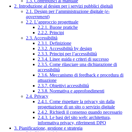
1.3. Contribuisci al manuale
2. Introduzione al design per i servizi pubblici digitali
2.1. Design per l’amministrazione digitale (
e-
government
)
2.2. L’approccio progettuale
2.2.1. Buone pratiche
2.2.2. Principi
2.3. Accessibilità
2.3.1. Definizione
2.3.2. Accessibilità by design
2.3.3. Principi per l’accessibilità
2.3.4. Linee guida e criteri di successo
2.3.5. Come rilasciare una dichiarazione di
accessibilità
2.3.6. Meccanismo di feedback e procedura di
attuazione
2.3.7. Obiettivi accessibilità
2.3.8. Normativa e approfondimenti
2.4. Privacy
2.4.1. Come rispettare la privacy sin dalla
progettazione di un sito o servizio digitale
2.4.2. Richiedi il consenso quando necessario
2.4.3. Le basi del sito web: architettura,
informativa privacy, riferimenti DPO
3. Pianificazione, gestione e strategia