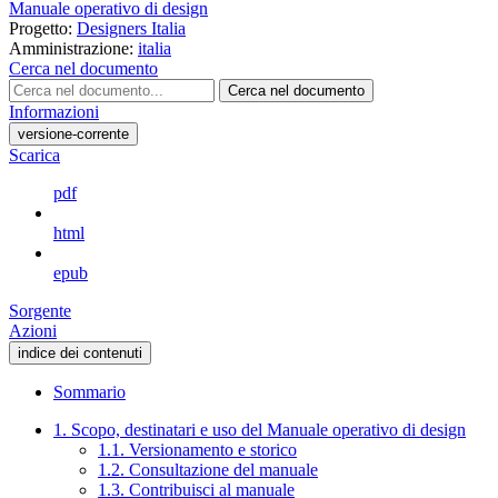
Manuale operativo di design
Progetto:
Designers Italia
Amministrazione:
italia
Cerca nel documento
Cerca nel documento
Informazioni
versione-corrente
Scarica
pdf
html
epub
Sorgente
Azioni
indice dei contenuti
Sommario
1. Scopo, destinatari e uso del Manuale operativo di design
1.1. Versionamento e storico
1.2. Consultazione del manuale
1.3. Contribuisci al manuale