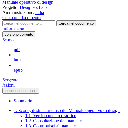
Manuale operativo di design
Progetto:
Designers Italia
Amministrazione:
italia
Cerca nel documento
Cerca nel documento
Informazioni
versione-corrente
Scarica
pdf
html
epub
Sorgente
Azioni
indice dei contenuti
Sommario
1. Scopo, destinatari e uso del Manuale operativo di design
1.1. Versionamento e storico
1.2. Consultazione del manuale
1.3. Contribuisci al manuale