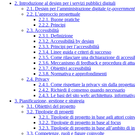
2. Introduzione al design per i servizi pubblici digitali
2.1. Design per l’amministrazione digitale (
e-government
2.2. L’approccio progettuale
2.2.1. Buone pratiche
2.2.2. Principi
2.3. Accessibilità
2.3.1. Definizione
2.3.2. Accessibilità by design
2.3.3. Principi per l’accessibilità
2.3.4. Linee guida e criteri di successo
2.3.5. Come rilasciare una dichiarazione di accessib
2.3.6. Meccanismo di feedback e procedura di attu
2.3.7. Obiettivi accessibilità
2.3.8. Normativa e approfondimenti
2.4. Privacy
2.4.1. Come rispettare la privacy sin dalla progettaz
2.4.2. Richiedi il consenso quando necessario
2.4.3. Le basi del sito web: architettura, informati
3. Pianificazione, gestione e strategia
3.1. Obiettivi del progetto
3.2. Tipologie di progetti
3.2.1. Tipologie di progetto in base agli attori coinv
3.2.2. Tipologie di progetto in base al focus
3.2.3. Tipologie di progetto in base all’ambito di i
3.3. Competenze, ruoli e figure coinvolte