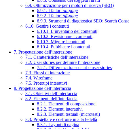
6.8.3. Consenso dei soggetti ritratti
6.9. Ottimizzazione per i motori di ricerca (SEO)
6.9.1. I fattori
on-page
6.9.2. I fattori
off-page
6.9.3. Strumenti di diagnostica SEO: Search Cons
6.10. Gestire i contenuti
6.10.1. L’inventario dei contenuti
6.10.2. Revisionare i contenuti
6.10.3. Migrare i contenuti
6.10.4. Pubblicare i contenuti
7. Progettazione dell’interazione
7.1. Caratteristiche dell’interazione
7.2. User stories per definire l’interazione
7.2.1. Differenza tra scenari e user stories
7.3. Flussi di interazione
7.4. Wireframe
7.5. Prototipi interattivi
8. Progettazione dell’interfaccia
8.1. Obiettivi dell’interfaccia
8.2. Elementi dell’interfaccia
8.2.1. Elementi di composizione
8.2.2. Elementi interattivi
8.2.3. Elementi testuali (microtesti)
8.3. Progettare e costruire in alta fedeltà
8.3.1. Layout di pagina