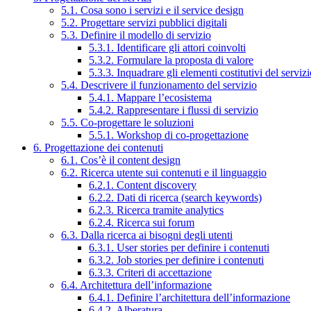
5.1. Cosa sono i servizi e il service design
5.2. Progettare servizi pubblici digitali
5.3. Definire il modello di servizio
5.3.1. Identificare gli attori coinvolti
5.3.2. Formulare la proposta di valore
5.3.3. Inquadrare gli elementi costitutivi del serviz
5.4. Descrivere il funzionamento del servizio
5.4.1. Mappare l’ecosistema
5.4.2. Rappresentare i flussi di servizio
5.5. Co-progettare le soluzioni
5.5.1. Workshop di co-progettazione
6. Progettazione dei contenuti
6.1. Cos’è il content design
6.2. Ricerca utente sui contenuti e il linguaggio
6.2.1. Content discovery
6.2.2. Dati di ricerca (search keywords)
6.2.3. Ricerca tramite analytics
6.2.4. Ricerca sui forum
6.3. Dalla ricerca ai bisogni degli utenti
6.3.1. User stories per definire i contenuti
6.3.2. Job stories per definire i contenuti
6.3.3. Criteri di accettazione
6.4. Architettura dell’informazione
6.4.1. Definire l’architettura dell’informazione
6.4.2. Alberatura