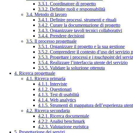
3.3.1. Coordinatore di progetto
3.3.2. Definire ruoli e responsabilità
3.4. Metodo di lavoro
3.4.1. Definire processi, strumenti e rituali
3.4.2. Curare la documentazione di progetto
3.4.3. Organizzare tavoli tecnici collaborativi
3.4.4. Prendere decisioni
3.5. Il processo progettuale
3.5.1. Organizzare il progetto e la sua gestione
3.5.2. Comprendere il contesto d’uso del servizio 
3.5.3. Progettare i processi e i
touchpoint
del servi
3.5.4. Realizzare l’interfaccia utente del servizio
3.5.5. Validare la soluzione ottenuta
4. Ricerca progettuale
4.1. Ricerca primaria
4.1.1. Interviste
4.1.2. Questionari
4.1.3. Test di usabilità
4.1.4. Web analytics
4.1.5. Strumenti di mappatura dell’esperienza uten
4.2. Ricerca secondaria
4.2.1. Ricerca documentale
4.2.2. Analisi benchmark
4.2.3. Valutazione euristica
5. Progettazione dei servizi