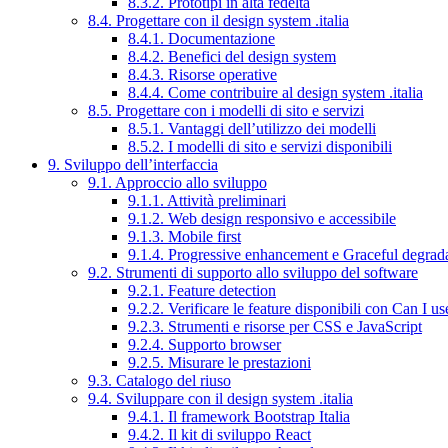
8.3.2. Prototipi in alta fedeltà
8.4. Progettare con il design system .italia
8.4.1. Documentazione
8.4.2. Benefici del design system
8.4.3. Risorse operative
8.4.4. Come contribuire al design system .italia
8.5. Progettare con i modelli di sito e servizi
8.5.1. Vantaggi dell’utilizzo dei modelli
8.5.2. I modelli di sito e servizi disponibili
9. Sviluppo dell’interfaccia
9.1. Approccio allo sviluppo
9.1.1. Attività preliminari
9.1.2. Web design responsivo e accessibile
9.1.3. Mobile first
9.1.4. Progressive enhancement e Graceful degrad
9.2. Strumenti di supporto allo sviluppo del software
9.2.1. Feature detection
9.2.2. Verificare le feature disponibili con Can I us
9.2.3. Strumenti e risorse per CSS e JavaScript
9.2.4. Supporto browser
9.2.5. Misurare le prestazioni
9.3. Catalogo del riuso
9.4. Sviluppare con il design system .italia
9.4.1. Il framework Bootstrap Italia
9.4.2. Il kit di sviluppo React