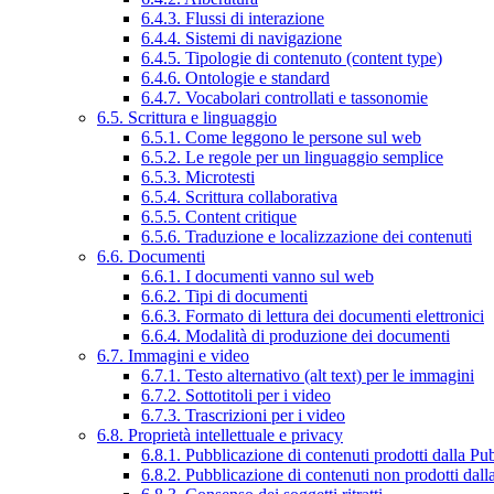
6.4.3. Flussi di interazione
6.4.4. Sistemi di navigazione
6.4.5. Tipologie di contenuto (content type)
6.4.6. Ontologie e standard
6.4.7. Vocabolari controllati e tassonomie
6.5. Scrittura e linguaggio
6.5.1. Come leggono le persone sul web
6.5.2. Le regole per un linguaggio semplice
6.5.3. Microtesti
6.5.4. Scrittura collaborativa
6.5.5. Content critique
6.5.6. Traduzione e localizzazione dei contenuti
6.6. Documenti
6.6.1. I documenti vanno sul web
6.6.2. Tipi di documenti
6.6.3. Formato di lettura dei documenti elettronici
6.6.4. Modalità di produzione dei documenti
6.7. Immagini e video
6.7.1. Testo alternativo (alt text) per le immagini
6.7.2. Sottotitoli per i video
6.7.3. Trascrizioni per i video
6.8. Proprietà intellettuale e privacy
6.8.1. Pubblicazione di contenuti prodotti dalla P
6.8.2. Pubblicazione di contenuti non prodotti dal