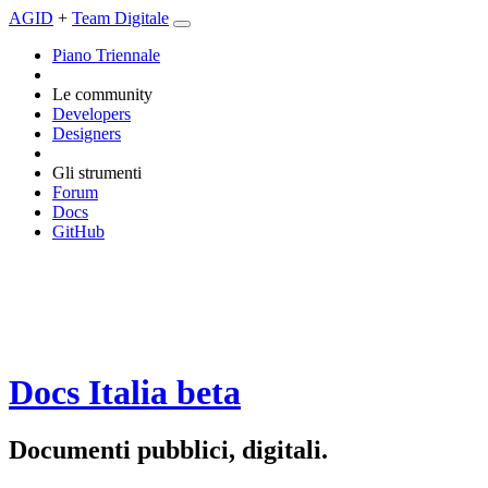
AGID
+
Team Digitale
Piano Triennale
Le community
Developers
Designers
Gli strumenti
Forum
Docs
GitHub
Docs Italia
beta
Documenti pubblici, digitali.