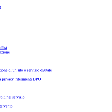
)
ilità
azione
ione di un sito o servizio digitale
va privacy, riferimenti DPO
olti nel servizio
ntervento