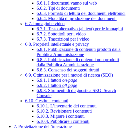
6.6.1. I documenti vanno sul web
6.6.2. Tipi di documenti
6.6.3. Formato di lettura dei documenti elettronici
6.6.4. Modalità di produzione dei documenti
6.7. Immagini e video
6.7.1. Testo alternativo (alt text) per le immagini
6.7.2. Sottotitoli per i video
6.7.3. Trascrizioni per i video
6.8. Proprietà intellettuale e privacy
6.8.1. Pubblicazione di contenuti prodotti dalla
Pubblica Amministrazione
6.8.2. Pubblicazione di contenuti non prodotti
dalla Pubblica Amministrazione
6.8.3. Consenso dei soggetti ritratti
6.9. Ottimizzazione per i motori di ricerca (SEO)
6.9.1. I fattori
on-page
6.9.2. I fattori
off-page
6.9.3. Strumenti di diagnostica SEO: Search
Console
6.10. Gestire i contenuti
6.10.1. L’inventario dei contenuti
6.10.2. Revisionare i contenuti
6.10.3. Migrare i contenuti
6.10.4. Pubblicare i contenuti
7. Progettazione dell’interazione