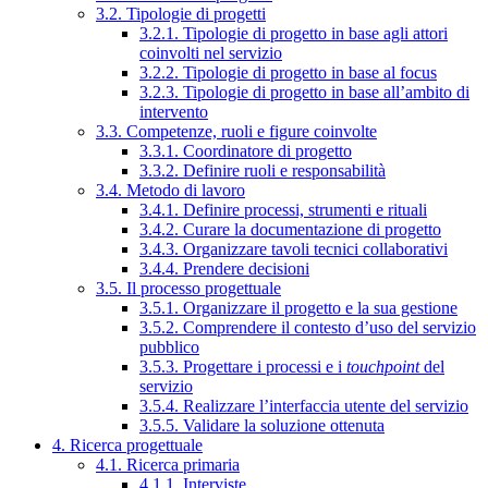
3.2. Tipologie di progetti
3.2.1. Tipologie di progetto in base agli attori
coinvolti nel servizio
3.2.2. Tipologie di progetto in base al focus
3.2.3. Tipologie di progetto in base all’ambito di
intervento
3.3. Competenze, ruoli e figure coinvolte
3.3.1. Coordinatore di progetto
3.3.2. Definire ruoli e responsabilità
3.4. Metodo di lavoro
3.4.1. Definire processi, strumenti e rituali
3.4.2. Curare la documentazione di progetto
3.4.3. Organizzare tavoli tecnici collaborativi
3.4.4. Prendere decisioni
3.5. Il processo progettuale
3.5.1. Organizzare il progetto e la sua gestione
3.5.2. Comprendere il contesto d’uso del servizio
pubblico
3.5.3. Progettare i processi e i
touchpoint
del
servizio
3.5.4. Realizzare l’interfaccia utente del servizio
3.5.5. Validare la soluzione ottenuta
4. Ricerca progettuale
4.1. Ricerca primaria
4.1.1. Interviste