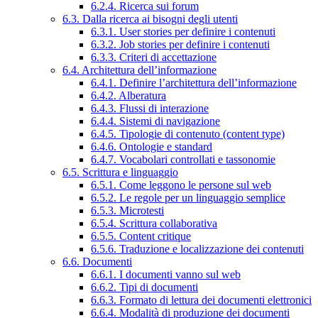
6.2.4. Ricerca sui forum
6.3. Dalla ricerca ai bisogni degli utenti
6.3.1. User stories per definire i contenuti
6.3.2. Job stories per definire i contenuti
6.3.3. Criteri di accettazione
6.4. Architettura dell’informazione
6.4.1. Definire l’architettura dell’informazione
6.4.2. Alberatura
6.4.3. Flussi di interazione
6.4.4. Sistemi di navigazione
6.4.5. Tipologie di contenuto (content type)
6.4.6. Ontologie e standard
6.4.7. Vocabolari controllati e tassonomie
6.5. Scrittura e linguaggio
6.5.1. Come leggono le persone sul web
6.5.2. Le regole per un linguaggio semplice
6.5.3. Microtesti
6.5.4. Scrittura collaborativa
6.5.5. Content critique
6.5.6. Traduzione e localizzazione dei contenuti
6.6. Documenti
6.6.1. I documenti vanno sul web
6.6.2. Tipi di documenti
6.6.3. Formato di lettura dei documenti elettronici
6.6.4. Modalità di produzione dei documenti