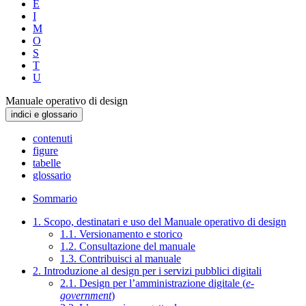
E
I
M
O
S
T
U
Manuale operativo di design
indici e glossario
contenuti
figure
tabelle
glossario
Sommario
1. Scopo, destinatari e uso del Manuale operativo di design
1.1. Versionamento e storico
1.2. Consultazione del manuale
1.3. Contribuisci al manuale
2. Introduzione al design per i servizi pubblici digitali
2.1. Design per l’amministrazione digitale (
e-
government
)