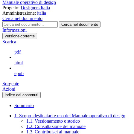
Manuale operativo di design
Progetto:
Designers Italia
Amministrazione:
italia
Cerca nel documento
Cerca nel documento
Informazioni
versione-corrente
Scarica
pdf
html
epub
Sorgente
Azioni
indice dei contenuti
Sommario
1. Scopo, destinatari e uso del Manuale operativo di design
1.1. Versionamento e storico
1.2. Consultazione del manuale
1.3. Contribuisci al manuale