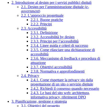
2. Introduzione al design per i servizi pubblici digitali
2.1. Design per l’amministrazione digitale (
e-
government
)
2.2. L’approccio progettuale
2.2.1. Buone pratiche
2.2.2. Principi
2.3. Accessibilità
2.3.1. Definizione
2.3.2. Accessibilità by design
2.3.3. Principi per l’accessibilità
2.3.4. Linee guida e criteri di successo
2.3.5. Come rilasciare una dichiarazione di
accessibilità
2.3.6. Meccanismo di feedback e procedura di
attuazione
2.3.7. Obiettivi accessibilità
2.3.8. Normativa e approfondimenti
2.4. Privacy
2.4.1. Come rispettare la privacy sin dalla
progettazione di un sito o servizio digitale
2.4.2. Richiedi il consenso quando necessario
2.4.3. Le basi del sito web: architettura,
informativa privacy, riferimenti DPO
3. Pianificazione, gestione e strategia
3.1. Obiettivi del progetto