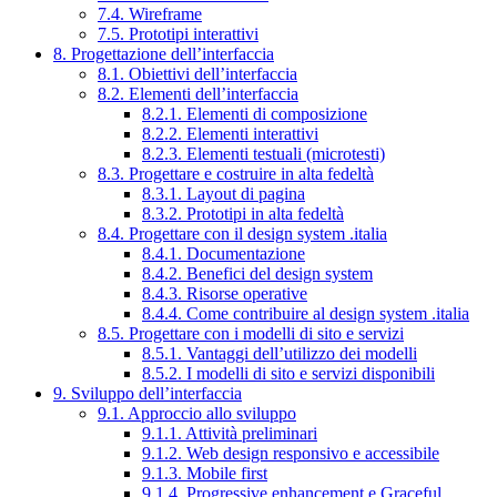
7.4. Wireframe
7.5. Prototipi interattivi
8. Progettazione dell’interfaccia
8.1. Obiettivi dell’interfaccia
8.2. Elementi dell’interfaccia
8.2.1. Elementi di composizione
8.2.2. Elementi interattivi
8.2.3. Elementi testuali (microtesti)
8.3. Progettare e costruire in alta fedeltà
8.3.1. Layout di pagina
8.3.2. Prototipi in alta fedeltà
8.4. Progettare con il design system .italia
8.4.1. Documentazione
8.4.2. Benefici del design system
8.4.3. Risorse operative
8.4.4. Come contribuire al design system .italia
8.5. Progettare con i modelli di sito e servizi
8.5.1. Vantaggi dell’utilizzo dei modelli
8.5.2. I modelli di sito e servizi disponibili
9. Sviluppo dell’interfaccia
9.1. Approccio allo sviluppo
9.1.1. Attività preliminari
9.1.2. Web design responsivo e accessibile
9.1.3. Mobile first
9.1.4. Progressive enhancement e Graceful