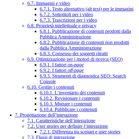
6.7. Immagini e video
6.7.1. Testo alternativo (alt text) per le immagini
6.7.2. Sottotitoli per i video
6.7.3. Trascrizioni per i video
6.8. Proprietà intellettuale e privacy
6.8.1. Pubblicazione di contenuti prodotti dalla
Pubblica Amministrazione
6.8.2. Pubblicazione di contenuti non prodotti
dalla Pubblica Amministrazione
6.8.3. Consenso dei soggetti ritratti
6.9. Ottimizzazione per i motori di ricerca (SEO)
6.9.1. I fattori
on-page
6.9.2. I fattori
off-page
6.9.3. Strumenti di diagnostica SEO: Search
Console
6.10. Gestire i contenuti
6.10.1. L’inventario dei contenuti
6.10.2. Revisionare i contenuti
6.10.3. Migrare i contenuti
6.10.4. Pubblicare i contenuti
7. Progettazione dell’interazione
7.1. Caratteristiche dell’interazione
7.2. User stories per definire l’interazione
7.2.1. Differenza tra scenari e user stories
7.3. Flussi di interazione