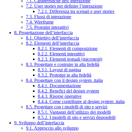
7.1. Caratteristiche dell’interazione
7.2. User stories per definire l’interazione
7.2.1. Differenza tra scenari e user stories
7.3. Flussi di interazione
7.4. Wireframe
7.5. Prototipi interattivi
8. Progettazione dell’interfaccia
8.1. Obiettivi dell’interfaccia
8.2. Elementi dell’interfaccia
8.2.1. Elementi di composizione
8.2.2. Elementi interattivi
8.2.3. Elementi testuali (microtesti)
8.3. Progettare e costruire in alta fedeltà
8.3.1. Layout di pagina
8.3.2. Prototipi in alta fedeltà
8.4. Progettare con il design system .italia
8.4.1. Documentazione
8.4.2. Benefici del design system
8.4.3. Risorse operative
8.4.4. Come contribuire al design system .italia
8.5. Progettare con i modelli di sito e servizi
8.5.1. Vantaggi dell’utilizzo dei modelli
8.5.2. I modelli di sito e servizi disponibili
9. Sviluppo dell’interfaccia
9.1. Approccio allo sviluppo