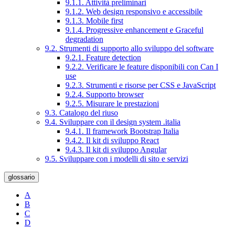
9.1.1. Attività preliminari
9.1.2. Web design responsivo e accessibile
9.1.3. Mobile first
9.1.4. Progressive enhancement e Graceful
degradation
9.2. Strumenti di supporto allo sviluppo del software
9.2.1. Feature detection
9.2.2. Verificare le feature disponibili con Can I
use
9.2.3. Strumenti e risorse per CSS e JavaScript
9.2.4. Supporto browser
9.2.5. Misurare le prestazioni
9.3. Catalogo del riuso
9.4. Sviluppare con il design system .italia
9.4.1. Il framework Bootstrap Italia
9.4.2. Il kit di sviluppo React
9.4.3. Il kit di sviluppo Angular
9.5. Sviluppare con i modelli di sito e servizi
glossario
A
B
C
D