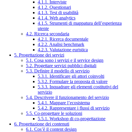
4.1.1. Interviste
4.1.2. Questionari
4.1.3. Test di usabilità
4.1.4. Web analytics
4.1.5. Strumenti di mappatura dell’esperienza
utente
4.2. Ricerca secondaria
4.2.1. Ricerca documentale
4.2.2. Analisi benchmark
4.2.3. Valutazione euristica
5. Progettazione dei servizi
5.1. Cosa sono i servizi e il service design
5.2. Progettare servizi pubblici digitali
5.3. Definire il modello di servizio
5.3.1. Identificare gli attori coinvolti
5.3.2. Formulare la proposta di valore
5.3.3. Inquadrare gli elementi costitutivi del
servizio
5.4. Descrivere il funzionamento del servizio
5.4.1. Mappare l’ecosistema
5.4.2. Rappresentare i flussi di servizio
5.5. Co-progettare le soluzioni
5.5.1. Workshop di co-progettazione
6. Progettazione dei contenuti
6.1. Cos’è il content design