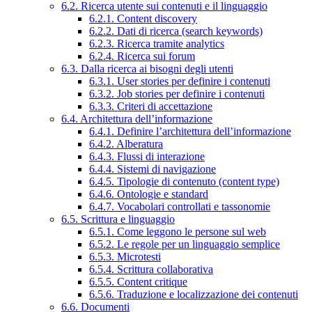
6.2. Ricerca utente sui contenuti e il linguaggio
6.2.1. Content discovery
6.2.2. Dati di ricerca (search keywords)
6.2.3. Ricerca tramite analytics
6.2.4. Ricerca sui forum
6.3. Dalla ricerca ai bisogni degli utenti
6.3.1. User stories per definire i contenuti
6.3.2. Job stories per definire i contenuti
6.3.3. Criteri di accettazione
6.4. Architettura dell’informazione
6.4.1. Definire l’architettura dell’informazione
6.4.2. Alberatura
6.4.3. Flussi di interazione
6.4.4. Sistemi di navigazione
6.4.5. Tipologie di contenuto (content type)
6.4.6. Ontologie e standard
6.4.7. Vocabolari controllati e tassonomie
6.5. Scrittura e linguaggio
6.5.1. Come leggono le persone sul web
6.5.2. Le regole per un linguaggio semplice
6.5.3. Microtesti
6.5.4. Scrittura collaborativa
6.5.5. Content critique
6.5.6. Traduzione e localizzazione dei contenuti
6.6. Documenti