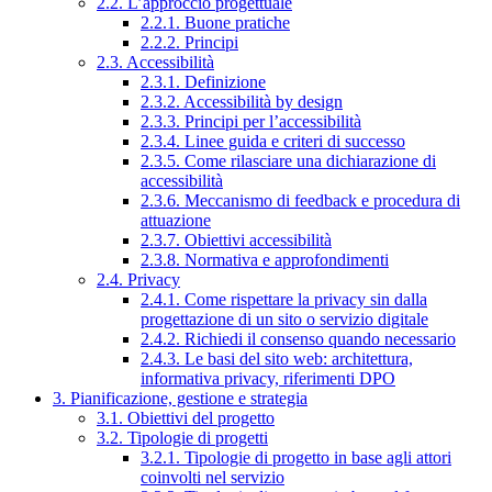
2.2. L’approccio progettuale
2.2.1. Buone pratiche
2.2.2. Principi
2.3. Accessibilità
2.3.1. Definizione
2.3.2. Accessibilità by design
2.3.3. Principi per l’accessibilità
2.3.4. Linee guida e criteri di successo
2.3.5. Come rilasciare una dichiarazione di
accessibilità
2.3.6. Meccanismo di feedback e procedura di
attuazione
2.3.7. Obiettivi accessibilità
2.3.8. Normativa e approfondimenti
2.4. Privacy
2.4.1. Come rispettare la privacy sin dalla
progettazione di un sito o servizio digitale
2.4.2. Richiedi il consenso quando necessario
2.4.3. Le basi del sito web: architettura,
informativa privacy, riferimenti DPO
3. Pianificazione, gestione e strategia
3.1. Obiettivi del progetto
3.2. Tipologie di progetti
3.2.1. Tipologie di progetto in base agli attori
coinvolti nel servizio