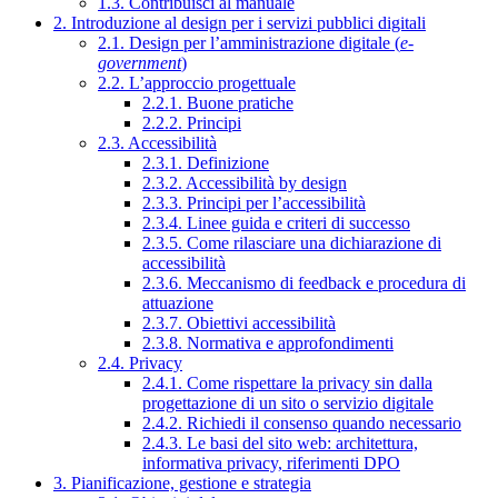
1.3. Contribuisci al manuale
2. Introduzione al design per i servizi pubblici digitali
2.1. Design per l’amministrazione digitale (
e-
government
)
2.2. L’approccio progettuale
2.2.1. Buone pratiche
2.2.2. Principi
2.3. Accessibilità
2.3.1. Definizione
2.3.2. Accessibilità by design
2.3.3. Principi per l’accessibilità
2.3.4. Linee guida e criteri di successo
2.3.5. Come rilasciare una dichiarazione di
accessibilità
2.3.6. Meccanismo di feedback e procedura di
attuazione
2.3.7. Obiettivi accessibilità
2.3.8. Normativa e approfondimenti
2.4. Privacy
2.4.1. Come rispettare la privacy sin dalla
progettazione di un sito o servizio digitale
2.4.2. Richiedi il consenso quando necessario
2.4.3. Le basi del sito web: architettura,
informativa privacy, riferimenti DPO
3. Pianificazione, gestione e strategia