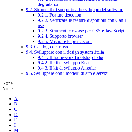
degradation
9.2. Strumenti di supporto allo sviluppo del software
9.2.1. Feature detection
9.2.2. Verificare le feature disponibili con Can I
use
9.2.3. Strumenti e risorse per CSS e JavaScript
9.2.4. Supporto browser
9.2.5. Misurare le prestazioni
9.3. Catalogo del riuso
9.4. Sviluppare con il design system .italia
9.4.1. Il framework Bootstrap Italia
9.4.2. Il kit di sviluppo React
9.4.3. Il kit di sviluppo Angular
9.5. Sviluppare con i modelli di sito e servizi
None
None
A
B
C
D
E
I
M