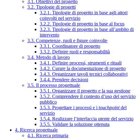
3.1. Obiettivi del progetto
3.2. Tipologie di progetti
3.2.1. Tipologie di progetto in base agli attori
coinvolti nel servizio
3.2.2. Tipologie di progetto in base al focus
3.2.3. Tipologie di progetto in base all’ambito di
intervento
3.3. Competenze, ruoli e figure coinvolte
3.3.1. Coordinatore di progetto
3.3.2. Definire ruoli e responsabilità
3.4. Metodo di lavoro
3.4.1. Definire processi, strumenti e rituali
3.4.2. Curare la documentazione di progetto
3.4.3. Organizzare tavoli tecnici collaborativi
3.4.4. Prendere decisioni
3.5. Il processo progettuale
3.5.1. Organizzare il progetto e la sua gestione
3.5.2. Comprendere il contesto d’uso del servizio
pubblico
3.5.3. Progettare i processi e i
touchpoint
del
servizio
3.5.4. Realizzare l’interfaccia utente del servizio
3.5.5. Validare la soluzione ottenuta
4. Ricerca progettuale
4.1. Ricerca primaria