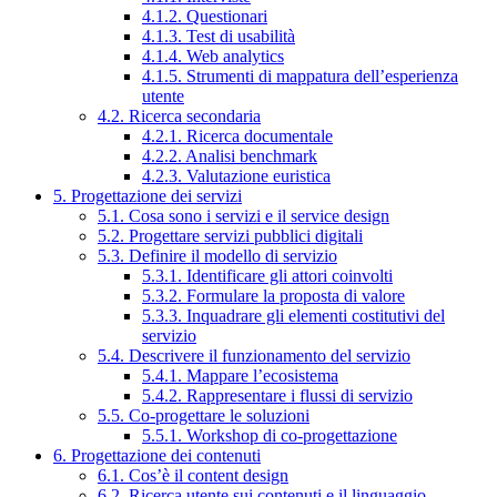
4.1.2. Questionari
4.1.3. Test di usabilità
4.1.4. Web analytics
4.1.5. Strumenti di mappatura dell’esperienza
utente
4.2. Ricerca secondaria
4.2.1. Ricerca documentale
4.2.2. Analisi benchmark
4.2.3. Valutazione euristica
5. Progettazione dei servizi
5.1. Cosa sono i servizi e il service design
5.2. Progettare servizi pubblici digitali
5.3. Definire il modello di servizio
5.3.1. Identificare gli attori coinvolti
5.3.2. Formulare la proposta di valore
5.3.3. Inquadrare gli elementi costitutivi del
servizio
5.4. Descrivere il funzionamento del servizio
5.4.1. Mappare l’ecosistema
5.4.2. Rappresentare i flussi di servizio
5.5. Co-progettare le soluzioni
5.5.1. Workshop di co-progettazione
6. Progettazione dei contenuti
6.1. Cos’è il content design
6.2. Ricerca utente sui contenuti e il linguaggio