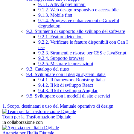
9.1.1. Attività preliminari
9.1.2. Web design responsivo e accessibile
9.1.3. Mobile first
9.1.4. Progressive enhancement e Graceful
degradation
9.2. Strumenti di supporto allo sviluppo del software
9.2.1. Feature detection
9.2.2. Verificare le feature disponibili con Can I
use
9.2.3. Strumenti e risorse per CSS e JavaScript
9.2.4. Supporto browser
9.2.5. Misurare le prestazioni
9.3. Catalogo del riuso
9.4. Sviluppare con il design system .italia
9.4.1. Il framework Bootstrap Italia
9.4.2. Il kit di sviluppo React
9.4.3. Il kit di sviluppo Angular
9.5. Sviluppare con i modelli di sito e servizi
1. Scopo, destinatari e uso del Manuale operativo di design
Team per la Trasformazione Digitale
in collaborazione con
Agenzia per l'Italia Digitale