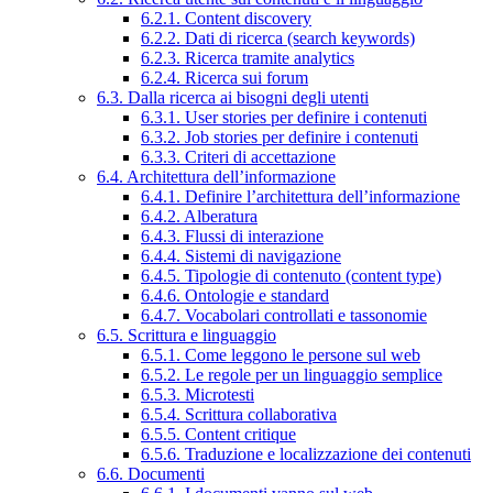
6.2.1. Content discovery
6.2.2. Dati di ricerca (search keywords)
6.2.3. Ricerca tramite analytics
6.2.4. Ricerca sui forum
6.3. Dalla ricerca ai bisogni degli utenti
6.3.1. User stories per definire i contenuti
6.3.2. Job stories per definire i contenuti
6.3.3. Criteri di accettazione
6.4. Architettura dell’informazione
6.4.1. Definire l’architettura dell’informazione
6.4.2. Alberatura
6.4.3. Flussi di interazione
6.4.4. Sistemi di navigazione
6.4.5. Tipologie di contenuto (content type)
6.4.6. Ontologie e standard
6.4.7. Vocabolari controllati e tassonomie
6.5. Scrittura e linguaggio
6.5.1. Come leggono le persone sul web
6.5.2. Le regole per un linguaggio semplice
6.5.3. Microtesti
6.5.4. Scrittura collaborativa
6.5.5. Content critique
6.5.6. Traduzione e localizzazione dei contenuti
6.6. Documenti