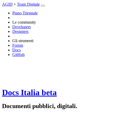
AGID
+
Team Digitale
Piano Triennale
Le community
Developers
Designers
Gli strumenti
Forum
Docs
GitHub
Docs Italia
beta
Documenti pubblici, digitali.