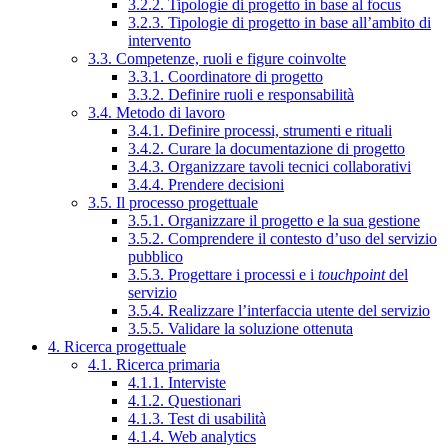
3.2.2. Tipologie di progetto in base al focus
3.2.3. Tipologie di progetto in base all’ambito di
intervento
3.3. Competenze, ruoli e figure coinvolte
3.3.1. Coordinatore di progetto
3.3.2. Definire ruoli e responsabilità
3.4. Metodo di lavoro
3.4.1. Definire processi, strumenti e rituali
3.4.2. Curare la documentazione di progetto
3.4.3. Organizzare tavoli tecnici collaborativi
3.4.4. Prendere decisioni
3.5. Il processo progettuale
3.5.1. Organizzare il progetto e la sua gestione
3.5.2. Comprendere il contesto d’uso del servizio
pubblico
3.5.3. Progettare i processi e i
touchpoint
del
servizio
3.5.4. Realizzare l’interfaccia utente del servizio
3.5.5. Validare la soluzione ottenuta
4. Ricerca progettuale
4.1. Ricerca primaria
4.1.1. Interviste
4.1.2. Questionari
4.1.3. Test di usabilità
4.1.4. Web analytics