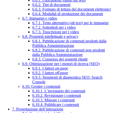
6.6.1. I documenti vanno sul web
6.6.2. Tipi di documenti
6.6.3. Formato di lettura dei documenti elettronici
6.6.4. Modalità di produzione dei documenti
6.7. Immagini e video
6.7.1. Testo alternativo (alt text) per le immagini
6.7.2. Sottotitoli per i video
6.7.3. Trascrizioni per i video
6.8. Proprietà intellettuale e privacy
6.8.1. Pubblicazione di contenuti prodotti dalla
Pubblica Amministrazione
6.8.2. Pubblicazione di contenuti non prodotti
dalla Pubblica Amministrazione
6.8.3. Consenso dei soggetti ritratti
6.9. Ottimizzazione per i motori di ricerca (SEO)
6.9.1. I fattori
on-page
6.9.2. I fattori
off-page
6.9.3. Strumenti di diagnostica SEO: Search
Console
6.10. Gestire i contenuti
6.10.1. L’inventario dei contenuti
6.10.2. Revisionare i contenuti
6.10.3. Migrare i contenuti
6.10.4. Pubblicare i contenuti
7. Progettazione dell’interazione