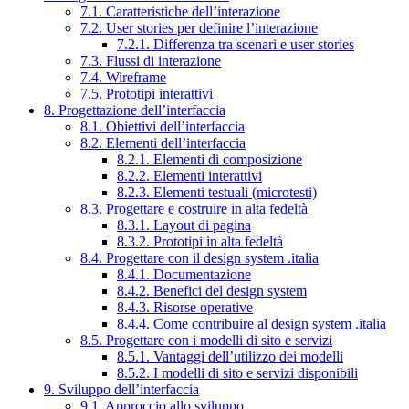
7.1. Caratteristiche dell’interazione
7.2. User stories per definire l’interazione
7.2.1. Differenza tra scenari e user stories
7.3. Flussi di interazione
7.4. Wireframe
7.5. Prototipi interattivi
8. Progettazione dell’interfaccia
8.1. Obiettivi dell’interfaccia
8.2. Elementi dell’interfaccia
8.2.1. Elementi di composizione
8.2.2. Elementi interattivi
8.2.3. Elementi testuali (microtesti)
8.3. Progettare e costruire in alta fedeltà
8.3.1. Layout di pagina
8.3.2. Prototipi in alta fedeltà
8.4. Progettare con il design system .italia
8.4.1. Documentazione
8.4.2. Benefici del design system
8.4.3. Risorse operative
8.4.4. Come contribuire al design system .italia
8.5. Progettare con i modelli di sito e servizi
8.5.1. Vantaggi dell’utilizzo dei modelli
8.5.2. I modelli di sito e servizi disponibili
9. Sviluppo dell’interfaccia
9.1. Approccio allo sviluppo