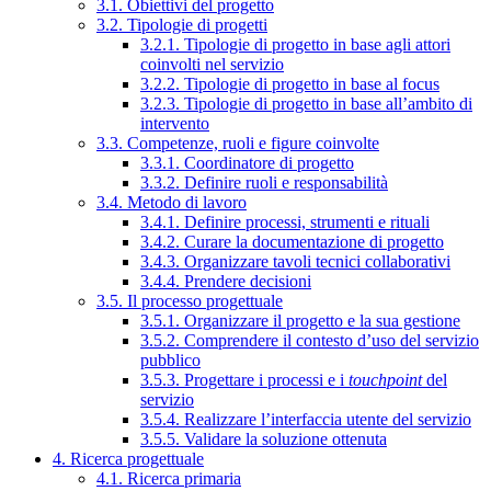
3.1. Obiettivi del progetto
3.2. Tipologie di progetti
3.2.1. Tipologie di progetto in base agli attori
coinvolti nel servizio
3.2.2. Tipologie di progetto in base al focus
3.2.3. Tipologie di progetto in base all’ambito di
intervento
3.3. Competenze, ruoli e figure coinvolte
3.3.1. Coordinatore di progetto
3.3.2. Definire ruoli e responsabilità
3.4. Metodo di lavoro
3.4.1. Definire processi, strumenti e rituali
3.4.2. Curare la documentazione di progetto
3.4.3. Organizzare tavoli tecnici collaborativi
3.4.4. Prendere decisioni
3.5. Il processo progettuale
3.5.1. Organizzare il progetto e la sua gestione
3.5.2. Comprendere il contesto d’uso del servizio
pubblico
3.5.3. Progettare i processi e i
touchpoint
del
servizio
3.5.4. Realizzare l’interfaccia utente del servizio
3.5.5. Validare la soluzione ottenuta
4. Ricerca progettuale
4.1. Ricerca primaria