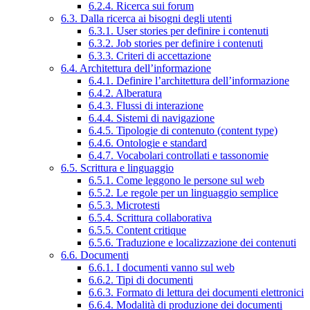
6.2.4. Ricerca sui forum
6.3. Dalla ricerca ai bisogni degli utenti
6.3.1. User stories per definire i contenuti
6.3.2. Job stories per definire i contenuti
6.3.3. Criteri di accettazione
6.4. Architettura dell’informazione
6.4.1. Definire l’architettura dell’informazione
6.4.2. Alberatura
6.4.3. Flussi di interazione
6.4.4. Sistemi di navigazione
6.4.5. Tipologie di contenuto (content type)
6.4.6. Ontologie e standard
6.4.7. Vocabolari controllati e tassonomie
6.5. Scrittura e linguaggio
6.5.1. Come leggono le persone sul web
6.5.2. Le regole per un linguaggio semplice
6.5.3. Microtesti
6.5.4. Scrittura collaborativa
6.5.5. Content critique
6.5.6. Traduzione e localizzazione dei contenuti
6.6. Documenti
6.6.1. I documenti vanno sul web
6.6.2. Tipi di documenti
6.6.3. Formato di lettura dei documenti elettronici
6.6.4. Modalità di produzione dei documenti