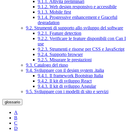
9.1.1. Attività preliminari
9.1.2. Web design responsivo e accessibile
9.1.3. Mobile first
9.1.4. Progressive enhancement e Graceful
degradation
9.2. Strumenti di supporto allo sviluppo del software
9.2.1. Feature detection
9.2.2. Verificare le feature disponibili con Can I
use
9.2.3. Strumenti e risorse per CSS e JavaScript
9.2.4. Supporto browser
9.2.5. Misurare le prestazioni
9.3. Catalogo del riuso
9.4. Sviluppare con il design system .italia
9.4.1. Il framework Bootstrap Italia
9.4.2. Il kit di sviluppo React
9.4.3. Il kit di sviluppo Angular
9.5. Sviluppare con i modelli di sito e servizi
glossario
A
B
C
D