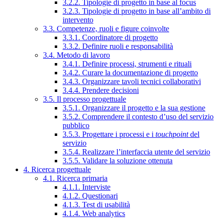
3.2.2. Tipologie di progetto in base al focus
3.2.3. Tipologie di progetto in base all’ambito di
intervento
3.3. Competenze, ruoli e figure coinvolte
3.3.1. Coordinatore di progetto
3.3.2. Definire ruoli e responsabilità
3.4. Metodo di lavoro
3.4.1. Definire processi, strumenti e rituali
3.4.2. Curare la documentazione di progetto
3.4.3. Organizzare tavoli tecnici collaborativi
3.4.4. Prendere decisioni
3.5. Il processo progettuale
3.5.1. Organizzare il progetto e la sua gestione
3.5.2. Comprendere il contesto d’uso del servizio
pubblico
3.5.3. Progettare i processi e i
touchpoint
del
servizio
3.5.4. Realizzare l’interfaccia utente del servizio
3.5.5. Validare la soluzione ottenuta
4. Ricerca progettuale
4.1. Ricerca primaria
4.1.1. Interviste
4.1.2. Questionari
4.1.3. Test di usabilità
4.1.4. Web analytics