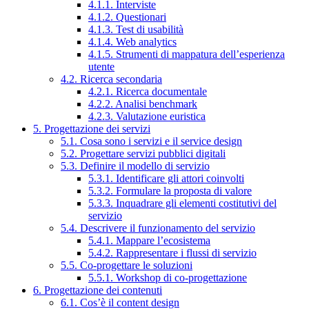
4.1.1. Interviste
4.1.2. Questionari
4.1.3. Test di usabilità
4.1.4. Web analytics
4.1.5. Strumenti di mappatura dell’esperienza
utente
4.2. Ricerca secondaria
4.2.1. Ricerca documentale
4.2.2. Analisi benchmark
4.2.3. Valutazione euristica
5. Progettazione dei servizi
5.1. Cosa sono i servizi e il service design
5.2. Progettare servizi pubblici digitali
5.3. Definire il modello di servizio
5.3.1. Identificare gli attori coinvolti
5.3.2. Formulare la proposta di valore
5.3.3. Inquadrare gli elementi costitutivi del
servizio
5.4. Descrivere il funzionamento del servizio
5.4.1. Mappare l’ecosistema
5.4.2. Rappresentare i flussi di servizio
5.5. Co-progettare le soluzioni
5.5.1. Workshop di co-progettazione
6. Progettazione dei contenuti
6.1. Cos’è il content design