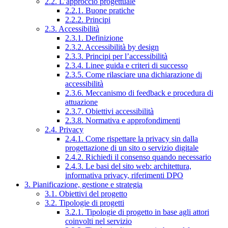
2.2. L’approccio progettuale
2.2.1. Buone pratiche
2.2.2. Principi
2.3. Accessibilità
2.3.1. Definizione
2.3.2. Accessibilità by design
2.3.3. Principi per l’accessibilità
2.3.4. Linee guida e criteri di successo
2.3.5. Come rilasciare una dichiarazione di
accessibilità
2.3.6. Meccanismo di feedback e procedura di
attuazione
2.3.7. Obiettivi accessibilità
2.3.8. Normativa e approfondimenti
2.4. Privacy
2.4.1. Come rispettare la privacy sin dalla
progettazione di un sito o servizio digitale
2.4.2. Richiedi il consenso quando necessario
2.4.3. Le basi del sito web: architettura,
informativa privacy, riferimenti DPO
3. Pianificazione, gestione e strategia
3.1. Obiettivi del progetto
3.2. Tipologie di progetti
3.2.1. Tipologie di progetto in base agli attori
coinvolti nel servizio