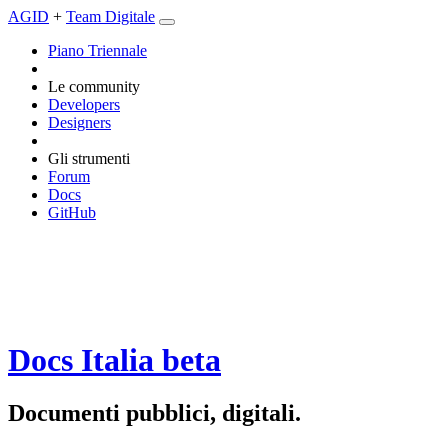
AGID
+
Team Digitale
Piano Triennale
Le community
Developers
Designers
Gli strumenti
Forum
Docs
GitHub
Docs Italia
beta
Documenti pubblici, digitali.