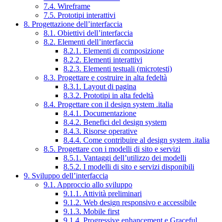
7.4. Wireframe
7.5. Prototipi interattivi
8. Progettazione dell’interfaccia
8.1. Obiettivi dell’interfaccia
8.2. Elementi dell’interfaccia
8.2.1. Elementi di composizione
8.2.2. Elementi interattivi
8.2.3. Elementi testuali (microtesti)
8.3. Progettare e costruire in alta fedeltà
8.3.1. Layout di pagina
8.3.2. Prototipi in alta fedeltà
8.4. Progettare con il design system .italia
8.4.1. Documentazione
8.4.2. Benefici del design system
8.4.3. Risorse operative
8.4.4. Come contribuire al design system .italia
8.5. Progettare con i modelli di sito e servizi
8.5.1. Vantaggi dell’utilizzo dei modelli
8.5.2. I modelli di sito e servizi disponibili
9. Sviluppo dell’interfaccia
9.1. Approccio allo sviluppo
9.1.1. Attività preliminari
9.1.2. Web design responsivo e accessibile
9.1.3. Mobile first
9.1.4. Progressive enhancement e Graceful