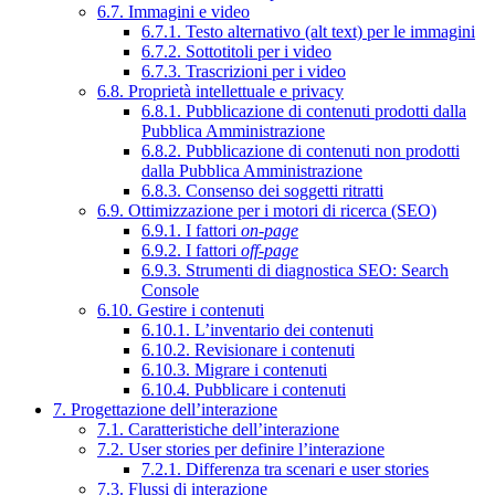
6.7. Immagini e video
6.7.1. Testo alternativo (alt text) per le immagini
6.7.2. Sottotitoli per i video
6.7.3. Trascrizioni per i video
6.8. Proprietà intellettuale e privacy
6.8.1. Pubblicazione di contenuti prodotti dalla
Pubblica Amministrazione
6.8.2. Pubblicazione di contenuti non prodotti
dalla Pubblica Amministrazione
6.8.3. Consenso dei soggetti ritratti
6.9. Ottimizzazione per i motori di ricerca (SEO)
6.9.1. I fattori
on-page
6.9.2. I fattori
off-page
6.9.3. Strumenti di diagnostica SEO: Search
Console
6.10. Gestire i contenuti
6.10.1. L’inventario dei contenuti
6.10.2. Revisionare i contenuti
6.10.3. Migrare i contenuti
6.10.4. Pubblicare i contenuti
7. Progettazione dell’interazione
7.1. Caratteristiche dell’interazione
7.2. User stories per definire l’interazione
7.2.1. Differenza tra scenari e user stories
7.3. Flussi di interazione