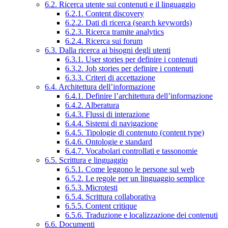
6.2. Ricerca utente sui contenuti e il linguaggio
6.2.1. Content discovery
6.2.2. Dati di ricerca (search keywords)
6.2.3. Ricerca tramite analytics
6.2.4. Ricerca sui forum
6.3. Dalla ricerca ai bisogni degli utenti
6.3.1. User stories per definire i contenuti
6.3.2. Job stories per definire i contenuti
6.3.3. Criteri di accettazione
6.4. Architettura dell’informazione
6.4.1. Definire l’architettura dell’informazione
6.4.2. Alberatura
6.4.3. Flussi di interazione
6.4.4. Sistemi di navigazione
6.4.5. Tipologie di contenuto (content type)
6.4.6. Ontologie e standard
6.4.7. Vocabolari controllati e tassonomie
6.5. Scrittura e linguaggio
6.5.1. Come leggono le persone sul web
6.5.2. Le regole per un linguaggio semplice
6.5.3. Microtesti
6.5.4. Scrittura collaborativa
6.5.5. Content critique
6.5.6. Traduzione e localizzazione dei contenuti
6.6. Documenti