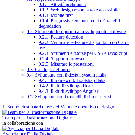
9.1.1. Attività preliminari
9.1.2. Web design responsivo e accessibile
9.1.3. Mobile first
9.1.4. Progressive enhancement e Graceful
degradation
9.2. Strumenti di supporto allo sviluppo del software
9.2.1. Feature detection
9.2.2. Verificare le feature disponibili con Can I
use
9.2.3. Strumenti e risorse per CSS e JavaScript
9.2.4. Supporto browser
9.2.5. Misurare le prestazioni
9.3. Catalogo del riuso
9.4. Sviluppare con il design system .italia
9.4.1. Il framework Bootstrap Italia
9.4.2. Il kit di sviluppo React
9.4.3. Il kit di sviluppo Angular
9.5. Sviluppare con i modelli di sito e servizi
1. Scopo, destinatari e uso del Manuale operativo di design
Team per la Trasformazione Digitale
in collaborazione con
Agenzia per l'Italia Digitale