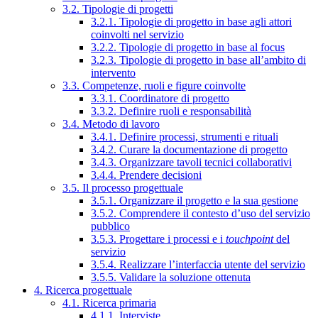
3.2. Tipologie di progetti
3.2.1. Tipologie di progetto in base agli attori
coinvolti nel servizio
3.2.2. Tipologie di progetto in base al focus
3.2.3. Tipologie di progetto in base all’ambito di
intervento
3.3. Competenze, ruoli e figure coinvolte
3.3.1. Coordinatore di progetto
3.3.2. Definire ruoli e responsabilità
3.4. Metodo di lavoro
3.4.1. Definire processi, strumenti e rituali
3.4.2. Curare la documentazione di progetto
3.4.3. Organizzare tavoli tecnici collaborativi
3.4.4. Prendere decisioni
3.5. Il processo progettuale
3.5.1. Organizzare il progetto e la sua gestione
3.5.2. Comprendere il contesto d’uso del servizio
pubblico
3.5.3. Progettare i processi e i
touchpoint
del
servizio
3.5.4. Realizzare l’interfaccia utente del servizio
3.5.5. Validare la soluzione ottenuta
4. Ricerca progettuale
4.1. Ricerca primaria
4.1.1. Interviste