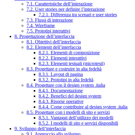
7.1. Caratteristiche dell’interazione
7.2. User stories per definire l’interazione
7.2.1. Differenza tra scenari e user stories
7.3. Flussi di interazione
7.4. Wireframe
7.5. Prototipi interattivi
8. Progettazione dell’interfaccia
8.1. Obiettivi dell’interfaccia
8.2. Elementi dell’interfaccia
8.2.1. Elementi di composizione
8.2.2. Elementi interattivi
8.2.3. Elementi testuali (microtesti)
8.3. Progettare e costruire in alta fedeltà
8.3.1. Layout di pagina
8.3.2. Prototipi in alta fedeltà
8.4. Progettare con il design system .italia
8.4.1. Documentazione
8.4.2. Benefici del design system
8.4.3. Risorse operative
8.4.4. Come contribuire al design system .italia
8.5. Progettare con i modelli di sito e servizi
8.5.1. Vantaggi dell’utilizzo dei modelli
8.5.2. I modelli di sito e servizi disponibili
9. Sviluppo dell’interfaccia
9.1. Approccio allo sviluppo