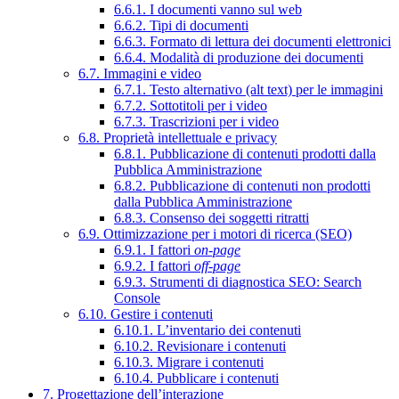
6.6.1. I documenti vanno sul web
6.6.2. Tipi di documenti
6.6.3. Formato di lettura dei documenti elettronici
6.6.4. Modalità di produzione dei documenti
6.7. Immagini e video
6.7.1. Testo alternativo (alt text) per le immagini
6.7.2. Sottotitoli per i video
6.7.3. Trascrizioni per i video
6.8. Proprietà intellettuale e privacy
6.8.1. Pubblicazione di contenuti prodotti dalla
Pubblica Amministrazione
6.8.2. Pubblicazione di contenuti non prodotti
dalla Pubblica Amministrazione
6.8.3. Consenso dei soggetti ritratti
6.9. Ottimizzazione per i motori di ricerca (SEO)
6.9.1. I fattori
on-page
6.9.2. I fattori
off-page
6.9.3. Strumenti di diagnostica SEO: Search
Console
6.10. Gestire i contenuti
6.10.1. L’inventario dei contenuti
6.10.2. Revisionare i contenuti
6.10.3. Migrare i contenuti
6.10.4. Pubblicare i contenuti
7. Progettazione dell’interazione