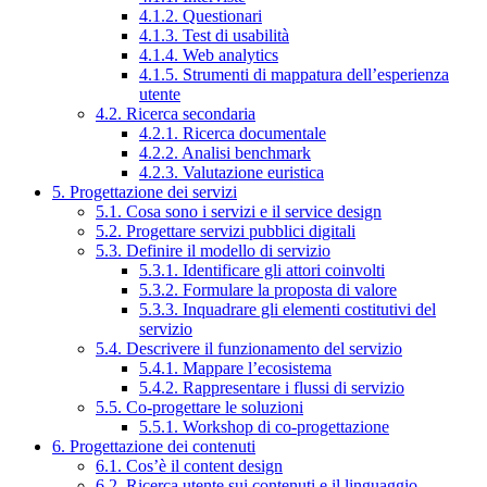
4.1.2. Questionari
4.1.3. Test di usabilità
4.1.4. Web analytics
4.1.5. Strumenti di mappatura dell’esperienza
utente
4.2. Ricerca secondaria
4.2.1. Ricerca documentale
4.2.2. Analisi benchmark
4.2.3. Valutazione euristica
5. Progettazione dei servizi
5.1. Cosa sono i servizi e il service design
5.2. Progettare servizi pubblici digitali
5.3. Definire il modello di servizio
5.3.1. Identificare gli attori coinvolti
5.3.2. Formulare la proposta di valore
5.3.3. Inquadrare gli elementi costitutivi del
servizio
5.4. Descrivere il funzionamento del servizio
5.4.1. Mappare l’ecosistema
5.4.2. Rappresentare i flussi di servizio
5.5. Co-progettare le soluzioni
5.5.1. Workshop di co-progettazione
6. Progettazione dei contenuti
6.1. Cos’è il content design
6.2. Ricerca utente sui contenuti e il linguaggio