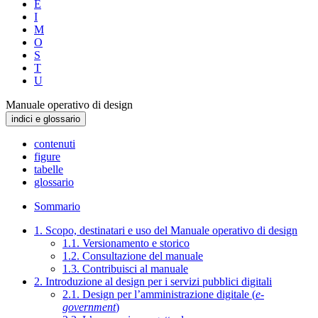
E
I
M
O
S
T
U
Manuale operativo di design
indici e glossario
contenuti
figure
tabelle
glossario
Sommario
1. Scopo, destinatari e uso del Manuale operativo di design
1.1. Versionamento e storico
1.2. Consultazione del manuale
1.3. Contribuisci al manuale
2. Introduzione al design per i servizi pubblici digitali
2.1. Design per l’amministrazione digitale (
e-
government
)