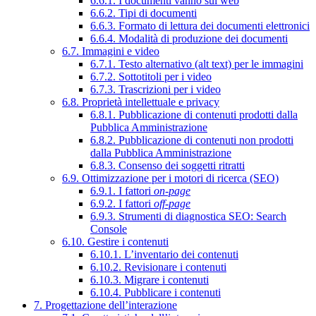
6.6.1. I documenti vanno sul web
6.6.2. Tipi di documenti
6.6.3. Formato di lettura dei documenti elettronici
6.6.4. Modalità di produzione dei documenti
6.7. Immagini e video
6.7.1. Testo alternativo (alt text) per le immagini
6.7.2. Sottotitoli per i video
6.7.3. Trascrizioni per i video
6.8. Proprietà intellettuale e privacy
6.8.1. Pubblicazione di contenuti prodotti dalla
Pubblica Amministrazione
6.8.2. Pubblicazione di contenuti non prodotti
dalla Pubblica Amministrazione
6.8.3. Consenso dei soggetti ritratti
6.9. Ottimizzazione per i motori di ricerca (SEO)
6.9.1. I fattori
on-page
6.9.2. I fattori
off-page
6.9.3. Strumenti di diagnostica SEO: Search
Console
6.10. Gestire i contenuti
6.10.1. L’inventario dei contenuti
6.10.2. Revisionare i contenuti
6.10.3. Migrare i contenuti
6.10.4. Pubblicare i contenuti
7. Progettazione dell’interazione