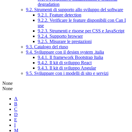
degradation
9.2. Strumenti di supporto allo sviluppo del software
9.2.1. Feature detection
9.2.2. Verificare le feature disponibili con Can I
use
9.2.3. Strumenti e risorse per CSS e JavaScript
9.2.4. Supporto browser
9.2.5. Misurare le prestazioni
9.3. Catalogo del riuso
9.4. Sviluppare con il design system .italia
9.4.1. Il framework Bootstrap Italia
9.4.2. Il kit di sviluppo React
9.4.3. Il kit di sviluppo Angular
9.5. Sviluppare con i modelli di sito e servizi
None
None
A
B
C
D
E
I
M