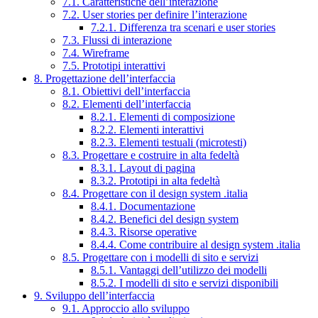
7.1. Caratteristiche dell’interazione
7.2. User stories per definire l’interazione
7.2.1. Differenza tra scenari e user stories
7.3. Flussi di interazione
7.4. Wireframe
7.5. Prototipi interattivi
8. Progettazione dell’interfaccia
8.1. Obiettivi dell’interfaccia
8.2. Elementi dell’interfaccia
8.2.1. Elementi di composizione
8.2.2. Elementi interattivi
8.2.3. Elementi testuali (microtesti)
8.3. Progettare e costruire in alta fedeltà
8.3.1. Layout di pagina
8.3.2. Prototipi in alta fedeltà
8.4. Progettare con il design system .italia
8.4.1. Documentazione
8.4.2. Benefici del design system
8.4.3. Risorse operative
8.4.4. Come contribuire al design system .italia
8.5. Progettare con i modelli di sito e servizi
8.5.1. Vantaggi dell’utilizzo dei modelli
8.5.2. I modelli di sito e servizi disponibili
9. Sviluppo dell’interfaccia
9.1. Approccio allo sviluppo