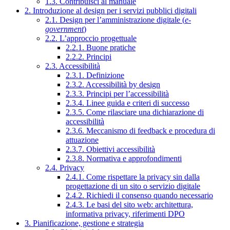
1.3. Contribuisci al manuale
2. Introduzione al design per i servizi pubblici digitali
2.1. Design per l’amministrazione digitale (
e-
government
)
2.2. L’approccio progettuale
2.2.1. Buone pratiche
2.2.2. Principi
2.3. Accessibilità
2.3.1. Definizione
2.3.2. Accessibilità by design
2.3.3. Principi per l’accessibilità
2.3.4. Linee guida e criteri di successo
2.3.5. Come rilasciare una dichiarazione di
accessibilità
2.3.6. Meccanismo di feedback e procedura di
attuazione
2.3.7. Obiettivi accessibilità
2.3.8. Normativa e approfondimenti
2.4. Privacy
2.4.1. Come rispettare la privacy sin dalla
progettazione di un sito o servizio digitale
2.4.2. Richiedi il consenso quando necessario
2.4.3. Le basi del sito web: architettura,
informativa privacy, riferimenti DPO
3. Pianificazione, gestione e strategia