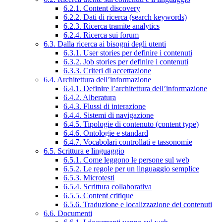
6.2.1. Content discovery
6.2.2. Dati di ricerca (search keywords)
6.2.3. Ricerca tramite analytics
6.2.4. Ricerca sui forum
6.3. Dalla ricerca ai bisogni degli utenti
6.3.1. User stories per definire i contenuti
6.3.2. Job stories per definire i contenuti
6.3.3. Criteri di accettazione
6.4. Architettura dell’informazione
6.4.1. Definire l’architettura dell’informazione
6.4.2. Alberatura
6.4.3. Flussi di interazione
6.4.4. Sistemi di navigazione
6.4.5. Tipologie di contenuto (content type)
6.4.6. Ontologie e standard
6.4.7. Vocabolari controllati e tassonomie
6.5. Scrittura e linguaggio
6.5.1. Come leggono le persone sul web
6.5.2. Le regole per un linguaggio semplice
6.5.3. Microtesti
6.5.4. Scrittura collaborativa
6.5.5. Content critique
6.5.6. Traduzione e localizzazione dei contenuti
6.6. Documenti