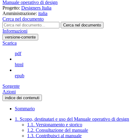
Manuale operativo di design
Progetto:
Designers Italia
Amministrazione:
italia
Cerca nel documento
Cerca nel documento
Informazioni
versione-corrente
Scarica
pdf
html
epub
Sorgente
Azioni
indice dei contenuti
Sommario
1. Scopo, destinatari e uso del Manuale operativo di design
1.1. Versionamento e storico
1.2. Consultazione del manuale
1.3. Contribuisci al manuale