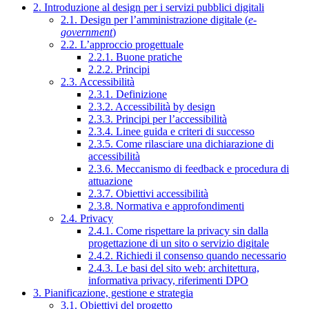
2. Introduzione al design per i servizi pubblici digitali
2.1. Design per l’amministrazione digitale (
e-
government
)
2.2. L’approccio progettuale
2.2.1. Buone pratiche
2.2.2. Principi
2.3. Accessibilità
2.3.1. Definizione
2.3.2. Accessibilità by design
2.3.3. Principi per l’accessibilità
2.3.4. Linee guida e criteri di successo
2.3.5. Come rilasciare una dichiarazione di
accessibilità
2.3.6. Meccanismo di feedback e procedura di
attuazione
2.3.7. Obiettivi accessibilità
2.3.8. Normativa e approfondimenti
2.4. Privacy
2.4.1. Come rispettare la privacy sin dalla
progettazione di un sito o servizio digitale
2.4.2. Richiedi il consenso quando necessario
2.4.3. Le basi del sito web: architettura,
informativa privacy, riferimenti DPO
3. Pianificazione, gestione e strategia
3.1. Obiettivi del progetto