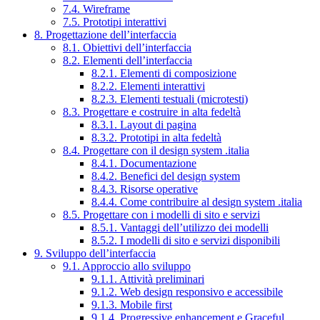
7.4. Wireframe
7.5. Prototipi interattivi
8. Progettazione dell’interfaccia
8.1. Obiettivi dell’interfaccia
8.2. Elementi dell’interfaccia
8.2.1. Elementi di composizione
8.2.2. Elementi interattivi
8.2.3. Elementi testuali (microtesti)
8.3. Progettare e costruire in alta fedeltà
8.3.1. Layout di pagina
8.3.2. Prototipi in alta fedeltà
8.4. Progettare con il design system .italia
8.4.1. Documentazione
8.4.2. Benefici del design system
8.4.3. Risorse operative
8.4.4. Come contribuire al design system .italia
8.5. Progettare con i modelli di sito e servizi
8.5.1. Vantaggi dell’utilizzo dei modelli
8.5.2. I modelli di sito e servizi disponibili
9. Sviluppo dell’interfaccia
9.1. Approccio allo sviluppo
9.1.1. Attività preliminari
9.1.2. Web design responsivo e accessibile
9.1.3. Mobile first
9.1.4. Progressive enhancement e Graceful