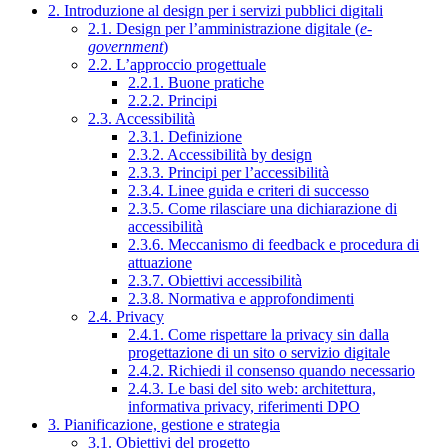
2. Introduzione al design per i servizi pubblici digitali
2.1. Design per l’amministrazione digitale (
e-
government
)
2.2. L’approccio progettuale
2.2.1. Buone pratiche
2.2.2. Principi
2.3. Accessibilità
2.3.1. Definizione
2.3.2. Accessibilità by design
2.3.3. Principi per l’accessibilità
2.3.4. Linee guida e criteri di successo
2.3.5. Come rilasciare una dichiarazione di
accessibilità
2.3.6. Meccanismo di feedback e procedura di
attuazione
2.3.7. Obiettivi accessibilità
2.3.8. Normativa e approfondimenti
2.4. Privacy
2.4.1. Come rispettare la privacy sin dalla
progettazione di un sito o servizio digitale
2.4.2. Richiedi il consenso quando necessario
2.4.3. Le basi del sito web: architettura,
informativa privacy, riferimenti DPO
3. Pianificazione, gestione e strategia
3.1. Obiettivi del progetto