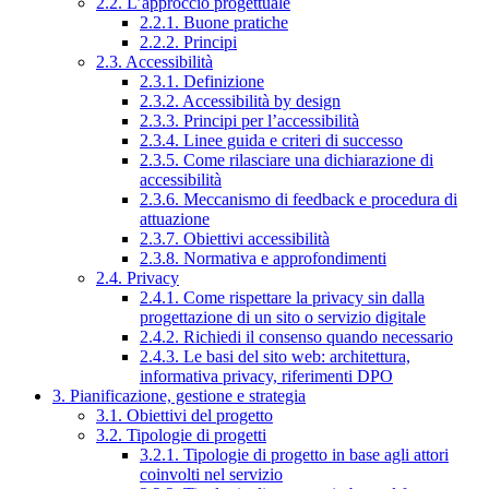
2.2. L’approccio progettuale
2.2.1. Buone pratiche
2.2.2. Principi
2.3. Accessibilità
2.3.1. Definizione
2.3.2. Accessibilità by design
2.3.3. Principi per l’accessibilità
2.3.4. Linee guida e criteri di successo
2.3.5. Come rilasciare una dichiarazione di
accessibilità
2.3.6. Meccanismo di feedback e procedura di
attuazione
2.3.7. Obiettivi accessibilità
2.3.8. Normativa e approfondimenti
2.4. Privacy
2.4.1. Come rispettare la privacy sin dalla
progettazione di un sito o servizio digitale
2.4.2. Richiedi il consenso quando necessario
2.4.3. Le basi del sito web: architettura,
informativa privacy, riferimenti DPO
3. Pianificazione, gestione e strategia
3.1. Obiettivi del progetto
3.2. Tipologie di progetti
3.2.1. Tipologie di progetto in base agli attori
coinvolti nel servizio