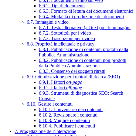
6.6.1. I documenti vanno sul web
6.6.2. Tipi di documenti
6.6.3. Formato di lettura dei documenti elettronici
6.6.4. Modalità di produzione dei documenti
6.7. Immagini e video
6.7.1. Testo alternativo (alt text) per le immagini
6.7.2. Sottotitoli per i video
6.7.3. Trascrizioni per i video
6.8. Proprietà intellettuale e privacy
6.8.1. Pubblicazione di contenuti prodotti dalla
Pubblica Amministrazione
6.8.2. Pubblicazione di contenuti non prodotti
dalla Pubblica Amministrazione
6.8.3. Consenso dei soggetti ritratti
6.9. Ottimizzazione per i motori di ricerca (SEO)
6.9.1. I fattori
on-page
6.9.2. I fattori
off-page
6.9.3. Strumenti di diagnostica SEO: Search
Console
6.10. Gestire i contenuti
6.10.1. L’inventario dei contenuti
6.10.2. Revisionare i contenuti
6.10.3. Migrare i contenuti
6.10.4. Pubblicare i contenuti
7. Progettazione dell’interazione