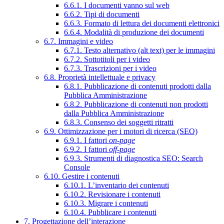
6.6.1. I documenti vanno sul web
6.6.2. Tipi di documenti
6.6.3. Formato di lettura dei documenti elettronici
6.6.4. Modalità di produzione dei documenti
6.7. Immagini e video
6.7.1. Testo alternativo (alt text) per le immagini
6.7.2. Sottotitoli per i video
6.7.3. Trascrizioni per i video
6.8. Proprietà intellettuale e privacy
6.8.1. Pubblicazione di contenuti prodotti dalla
Pubblica Amministrazione
6.8.2. Pubblicazione di contenuti non prodotti
dalla Pubblica Amministrazione
6.8.3. Consenso dei soggetti ritratti
6.9. Ottimizzazione per i motori di ricerca (SEO)
6.9.1. I fattori
on-page
6.9.2. I fattori
off-page
6.9.3. Strumenti di diagnostica SEO: Search
Console
6.10. Gestire i contenuti
6.10.1. L’inventario dei contenuti
6.10.2. Revisionare i contenuti
6.10.3. Migrare i contenuti
6.10.4. Pubblicare i contenuti
7. Progettazione dell’interazione