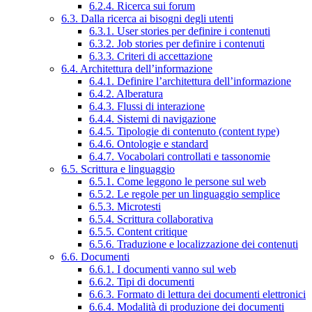
6.2.4. Ricerca sui forum
6.3. Dalla ricerca ai bisogni degli utenti
6.3.1. User stories per definire i contenuti
6.3.2. Job stories per definire i contenuti
6.3.3. Criteri di accettazione
6.4. Architettura dell’informazione
6.4.1. Definire l’architettura dell’informazione
6.4.2. Alberatura
6.4.3. Flussi di interazione
6.4.4. Sistemi di navigazione
6.4.5. Tipologie di contenuto (content type)
6.4.6. Ontologie e standard
6.4.7. Vocabolari controllati e tassonomie
6.5. Scrittura e linguaggio
6.5.1. Come leggono le persone sul web
6.5.2. Le regole per un linguaggio semplice
6.5.3. Microtesti
6.5.4. Scrittura collaborativa
6.5.5. Content critique
6.5.6. Traduzione e localizzazione dei contenuti
6.6. Documenti
6.6.1. I documenti vanno sul web
6.6.2. Tipi di documenti
6.6.3. Formato di lettura dei documenti elettronici
6.6.4. Modalità di produzione dei documenti