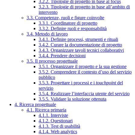
3.2.2. Tipologie di progetto in base al focus
3.2.3. Tipologie di progetto in base all’ambito di
intervento
3.3. Competenze, ruoli e figure coinvolte
3.3.1. Coordinatore di progetto
3.3.2. Definire ruoli e responsabilità
3.4. Metodo di lavoro
3.4.1. Definire processi, strumenti e rituali
3.4.2. Curare la documentazione di progetto
3.4.3. Organizzare tavoli tecnici collaborativi
3.4.4. Prendere decisioni
3.5. Il processo progettuale
3.5.1. Organizzare il progetto e la sua gestione
3.5.2. Comprendere il contesto d’uso del servizio
pubblico
3.5.3. Progettare i processi e i
touchpoint
del
servizio
3.5.4. Realizzare l’interfaccia utente del servizio
3.5.5. Validare la soluzione ottenuta
4. Ricerca progettuale
4.1. Ricerca primaria
4.1.1. Interviste
4.1.2. Questionari
4.1.3. Test di usabilità
4.1.4. Web analytics