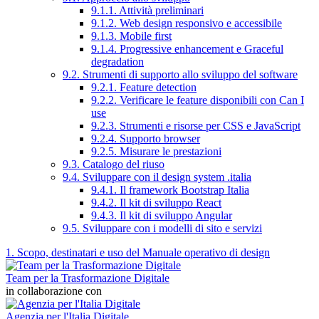
9.1.1. Attività preliminari
9.1.2. Web design responsivo e accessibile
9.1.3. Mobile first
9.1.4. Progressive enhancement e Graceful
degradation
9.2. Strumenti di supporto allo sviluppo del software
9.2.1. Feature detection
9.2.2. Verificare le feature disponibili con Can I
use
9.2.3. Strumenti e risorse per CSS e JavaScript
9.2.4. Supporto browser
9.2.5. Misurare le prestazioni
9.3. Catalogo del riuso
9.4. Sviluppare con il design system .italia
9.4.1. Il framework Bootstrap Italia
9.4.2. Il kit di sviluppo React
9.4.3. Il kit di sviluppo Angular
9.5. Sviluppare con i modelli di sito e servizi
1. Scopo, destinatari e uso del Manuale operativo di design
Team per la Trasformazione Digitale
in collaborazione con
Agenzia per l'Italia Digitale