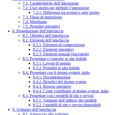
7.1. Caratteristiche dell’interazione
7.2. User stories per definire l’interazione
7.2.1. Differenza tra scenari e user stories
7.3. Flussi di interazione
7.4. Wireframe
7.5. Prototipi interattivi
8. Progettazione dell’interfaccia
8.1. Obiettivi dell’interfaccia
8.2. Elementi dell’interfaccia
8.2.1. Elementi di composizione
8.2.2. Elementi interattivi
8.2.3. Elementi testuali (microtesti)
8.3. Progettare e costruire in alta fedeltà
8.3.1. Layout di pagina
8.3.2. Prototipi in alta fedeltà
8.4. Progettare con il design system .italia
8.4.1. Documentazione
8.4.2. Benefici del design system
8.4.3. Risorse operative
8.4.4. Come contribuire al design system .italia
8.5. Progettare con i modelli di sito e servizi
8.5.1. Vantaggi dell’utilizzo dei modelli
8.5.2. I modelli di sito e servizi disponibili
9. Sviluppo dell’interfaccia
9.1. Approccio allo sviluppo