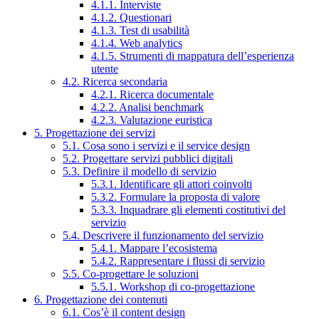
4.1.1. Interviste
4.1.2. Questionari
4.1.3. Test di usabilità
4.1.4. Web analytics
4.1.5. Strumenti di mappatura dell’esperienza
utente
4.2. Ricerca secondaria
4.2.1. Ricerca documentale
4.2.2. Analisi benchmark
4.2.3. Valutazione euristica
5. Progettazione dei servizi
5.1. Cosa sono i servizi e il service design
5.2. Progettare servizi pubblici digitali
5.3. Definire il modello di servizio
5.3.1. Identificare gli attori coinvolti
5.3.2. Formulare la proposta di valore
5.3.3. Inquadrare gli elementi costitutivi del
servizio
5.4. Descrivere il funzionamento del servizio
5.4.1. Mappare l’ecosistema
5.4.2. Rappresentare i flussi di servizio
5.5. Co-progettare le soluzioni
5.5.1. Workshop di co-progettazione
6. Progettazione dei contenuti
6.1. Cos’è il content design