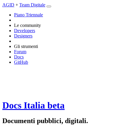
AGID
+
Team Digitale
Piano Triennale
Le community
Developers
Designers
Gli strumenti
Forum
Docs
GitHub
Docs Italia
beta
Documenti pubblici, digitali.