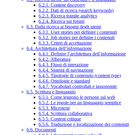
6.2.1. Content discovery
6.2.2. Dati di ricerca (search keywords)
6.2.3. Ricerca tramite analytics
6.2.4. Ricerca sui forum
6.3. Dalla ricerca ai bisogni degli utenti
6.3.1. User stories per definire i contenuti
6.3.2. Job stories per definire i contenuti
6.3.3. Criteri di accettazione
6.4. Architettura dell’informazione
6.4.1. Definire l’architettura dell’informazione
6.4.2. Alberatura
6.4.3. Flussi di interazione
6.4.4. Sistemi di navigazione
6.4.5. Tipologie di contenuto (content type)
6.4.6. Ontologie e standard
6.4.7. Vocabolari controllati e tassonomie
6.5. Scrittura e linguaggio
6.5.1. Come leggono le persone sul web
6.5.2. Le regole per un linguaggio semplice
6.5.3. Microtesti
6.5.4. Scrittura collaborativa
6.5.5. Content critique
6.5.6. Traduzione e localizzazione dei contenuti
6.6. Documenti