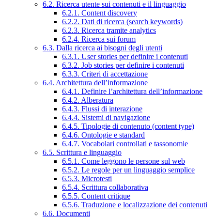
6.2. Ricerca utente sui contenuti e il linguaggio
6.2.1. Content discovery
6.2.2. Dati di ricerca (search keywords)
6.2.3. Ricerca tramite analytics
6.2.4. Ricerca sui forum
6.3. Dalla ricerca ai bisogni degli utenti
6.3.1. User stories per definire i contenuti
6.3.2. Job stories per definire i contenuti
6.3.3. Criteri di accettazione
6.4. Architettura dell’informazione
6.4.1. Definire l’architettura dell’informazione
6.4.2. Alberatura
6.4.3. Flussi di interazione
6.4.4. Sistemi di navigazione
6.4.5. Tipologie di contenuto (content type)
6.4.6. Ontologie e standard
6.4.7. Vocabolari controllati e tassonomie
6.5. Scrittura e linguaggio
6.5.1. Come leggono le persone sul web
6.5.2. Le regole per un linguaggio semplice
6.5.3. Microtesti
6.5.4. Scrittura collaborativa
6.5.5. Content critique
6.5.6. Traduzione e localizzazione dei contenuti
6.6. Documenti