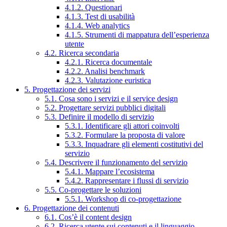
4.1.2. Questionari
4.1.3. Test di usabilità
4.1.4. Web analytics
4.1.5. Strumenti di mappatura dell’esperienza
utente
4.2. Ricerca secondaria
4.2.1. Ricerca documentale
4.2.2. Analisi benchmark
4.2.3. Valutazione euristica
5. Progettazione dei servizi
5.1. Cosa sono i servizi e il service design
5.2. Progettare servizi pubblici digitali
5.3. Definire il modello di servizio
5.3.1. Identificare gli attori coinvolti
5.3.2. Formulare la proposta di valore
5.3.3. Inquadrare gli elementi costitutivi del
servizio
5.4. Descrivere il funzionamento del servizio
5.4.1. Mappare l’ecosistema
5.4.2. Rappresentare i flussi di servizio
5.5. Co-progettare le soluzioni
5.5.1. Workshop di co-progettazione
6. Progettazione dei contenuti
6.1. Cos’è il content design
6.2. Ricerca utente sui contenuti e il linguaggio