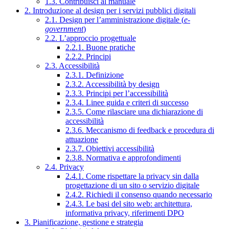
1.3. Contribuisci al manuale
2. Introduzione al design per i servizi pubblici digitali
2.1. Design per l’amministrazione digitale (
e-
government
)
2.2. L’approccio progettuale
2.2.1. Buone pratiche
2.2.2. Principi
2.3. Accessibilità
2.3.1. Definizione
2.3.2. Accessibilità by design
2.3.3. Principi per l’accessibilità
2.3.4. Linee guida e criteri di successo
2.3.5. Come rilasciare una dichiarazione di
accessibilità
2.3.6. Meccanismo di feedback e procedura di
attuazione
2.3.7. Obiettivi accessibilità
2.3.8. Normativa e approfondimenti
2.4. Privacy
2.4.1. Come rispettare la privacy sin dalla
progettazione di un sito o servizio digitale
2.4.2. Richiedi il consenso quando necessario
2.4.3. Le basi del sito web: architettura,
informativa privacy, riferimenti DPO
3. Pianificazione, gestione e strategia