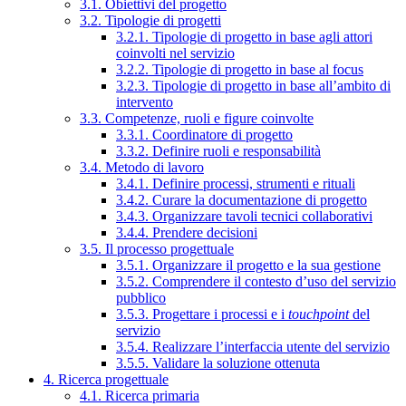
3.1. Obiettivi del progetto
3.2. Tipologie di progetti
3.2.1. Tipologie di progetto in base agli attori
coinvolti nel servizio
3.2.2. Tipologie di progetto in base al focus
3.2.3. Tipologie di progetto in base all’ambito di
intervento
3.3. Competenze, ruoli e figure coinvolte
3.3.1. Coordinatore di progetto
3.3.2. Definire ruoli e responsabilità
3.4. Metodo di lavoro
3.4.1. Definire processi, strumenti e rituali
3.4.2. Curare la documentazione di progetto
3.4.3. Organizzare tavoli tecnici collaborativi
3.4.4. Prendere decisioni
3.5. Il processo progettuale
3.5.1. Organizzare il progetto e la sua gestione
3.5.2. Comprendere il contesto d’uso del servizio
pubblico
3.5.3. Progettare i processi e i
touchpoint
del
servizio
3.5.4. Realizzare l’interfaccia utente del servizio
3.5.5. Validare la soluzione ottenuta
4. Ricerca progettuale
4.1. Ricerca primaria