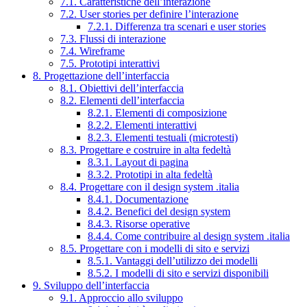
7.1. Caratteristiche dell’interazione
7.2. User stories per definire l’interazione
7.2.1. Differenza tra scenari e user stories
7.3. Flussi di interazione
7.4. Wireframe
7.5. Prototipi interattivi
8. Progettazione dell’interfaccia
8.1. Obiettivi dell’interfaccia
8.2. Elementi dell’interfaccia
8.2.1. Elementi di composizione
8.2.2. Elementi interattivi
8.2.3. Elementi testuali (microtesti)
8.3. Progettare e costruire in alta fedeltà
8.3.1. Layout di pagina
8.3.2. Prototipi in alta fedeltà
8.4. Progettare con il design system .italia
8.4.1. Documentazione
8.4.2. Benefici del design system
8.4.3. Risorse operative
8.4.4. Come contribuire al design system .italia
8.5. Progettare con i modelli di sito e servizi
8.5.1. Vantaggi dell’utilizzo dei modelli
8.5.2. I modelli di sito e servizi disponibili
9. Sviluppo dell’interfaccia
9.1. Approccio allo sviluppo