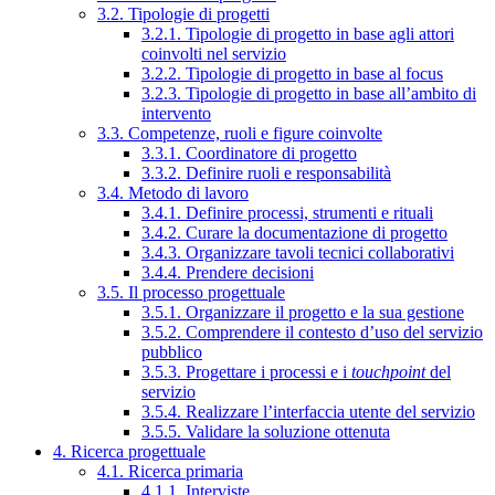
3.2. Tipologie di progetti
3.2.1. Tipologie di progetto in base agli attori
coinvolti nel servizio
3.2.2. Tipologie di progetto in base al focus
3.2.3. Tipologie di progetto in base all’ambito di
intervento
3.3. Competenze, ruoli e figure coinvolte
3.3.1. Coordinatore di progetto
3.3.2. Definire ruoli e responsabilità
3.4. Metodo di lavoro
3.4.1. Definire processi, strumenti e rituali
3.4.2. Curare la documentazione di progetto
3.4.3. Organizzare tavoli tecnici collaborativi
3.4.4. Prendere decisioni
3.5. Il processo progettuale
3.5.1. Organizzare il progetto e la sua gestione
3.5.2. Comprendere il contesto d’uso del servizio
pubblico
3.5.3. Progettare i processi e i
touchpoint
del
servizio
3.5.4. Realizzare l’interfaccia utente del servizio
3.5.5. Validare la soluzione ottenuta
4. Ricerca progettuale
4.1. Ricerca primaria
4.1.1. Interviste