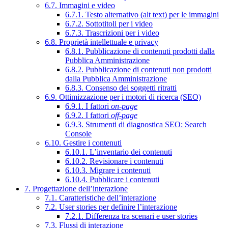
6.7. Immagini e video
6.7.1. Testo alternativo (alt text) per le immagini
6.7.2. Sottotitoli per i video
6.7.3. Trascrizioni per i video
6.8. Proprietà intellettuale e privacy
6.8.1. Pubblicazione di contenuti prodotti dalla
Pubblica Amministrazione
6.8.2. Pubblicazione di contenuti non prodotti
dalla Pubblica Amministrazione
6.8.3. Consenso dei soggetti ritratti
6.9. Ottimizzazione per i motori di ricerca (SEO)
6.9.1. I fattori
on-page
6.9.2. I fattori
off-page
6.9.3. Strumenti di diagnostica SEO: Search
Console
6.10. Gestire i contenuti
6.10.1. L’inventario dei contenuti
6.10.2. Revisionare i contenuti
6.10.3. Migrare i contenuti
6.10.4. Pubblicare i contenuti
7. Progettazione dell’interazione
7.1. Caratteristiche dell’interazione
7.2. User stories per definire l’interazione
7.2.1. Differenza tra scenari e user stories
7.3. Flussi di interazione