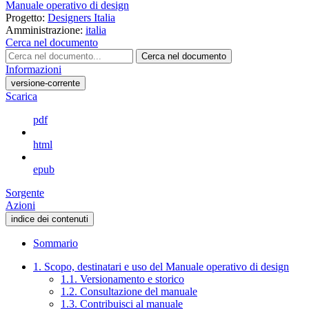
Manuale operativo di design
Progetto:
Designers Italia
Amministrazione:
italia
Cerca nel documento
Cerca nel documento
Informazioni
versione-corrente
Scarica
pdf
html
epub
Sorgente
Azioni
indice dei contenuti
Sommario
1. Scopo, destinatari e uso del Manuale operativo di design
1.1. Versionamento e storico
1.2. Consultazione del manuale
1.3. Contribuisci al manuale