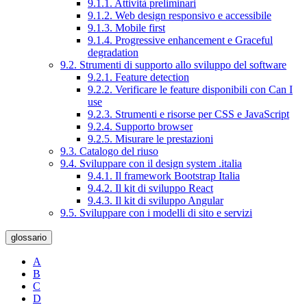
9.1.1. Attività preliminari
9.1.2. Web design responsivo e accessibile
9.1.3. Mobile first
9.1.4. Progressive enhancement e Graceful
degradation
9.2. Strumenti di supporto allo sviluppo del software
9.2.1. Feature detection
9.2.2. Verificare le feature disponibili con Can I
use
9.2.3. Strumenti e risorse per CSS e JavaScript
9.2.4. Supporto browser
9.2.5. Misurare le prestazioni
9.3. Catalogo del riuso
9.4. Sviluppare con il design system .italia
9.4.1. Il framework Bootstrap Italia
9.4.2. Il kit di sviluppo React
9.4.3. Il kit di sviluppo Angular
9.5. Sviluppare con i modelli di sito e servizi
glossario
A
B
C
D