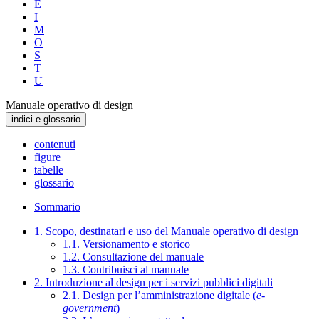
E
I
M
O
S
T
U
Manuale operativo di design
indici e glossario
contenuti
figure
tabelle
glossario
Sommario
1. Scopo, destinatari e uso del Manuale operativo di design
1.1. Versionamento e storico
1.2. Consultazione del manuale
1.3. Contribuisci al manuale
2. Introduzione al design per i servizi pubblici digitali
2.1. Design per l’amministrazione digitale (
e-
government
)