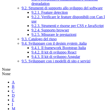
degradation
9.2. Strumenti di supporto allo sviluppo del software
9.2.1. Feature detection
9.2.2. Verificare le feature disponibili con Can I
use
9.2.3. Strumenti e risorse per CSS e JavaScript
9.2.4. Supporto browser
9.2.5. Misurare le prestazioni
9.3. Catalogo del riuso
9.4. Sviluppare con il design system .italia
9.4.1. Il framework Bootstrap Italia
9.4.2. Il kit di sviluppo React
9.4.3. Il kit di sviluppo Angular
9.5. Sviluppare con i modelli di sito e servizi
None
None
A
B
C
D
E
I
M