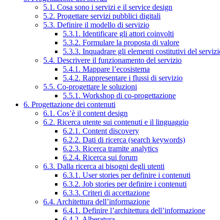
5.1. Cosa sono i servizi e il service design
5.2. Progettare servizi pubblici digitali
5.3. Definire il modello di servizio
5.3.1. Identificare gli attori coinvolti
5.3.2. Formulare la proposta di valore
5.3.3. Inquadrare gli elementi costitutivi del serviz
5.4. Descrivere il funzionamento del servizio
5.4.1. Mappare l’ecosistema
5.4.2. Rappresentare i flussi di servizio
5.5. Co-progettare le soluzioni
5.5.1. Workshop di co-progettazione
6. Progettazione dei contenuti
6.1. Cos’è il content design
6.2. Ricerca utente sui contenuti e il linguaggio
6.2.1. Content discovery
6.2.2. Dati di ricerca (search keywords)
6.2.3. Ricerca tramite analytics
6.2.4. Ricerca sui forum
6.3. Dalla ricerca ai bisogni degli utenti
6.3.1. User stories per definire i contenuti
6.3.2. Job stories per definire i contenuti
6.3.3. Criteri di accettazione
6.4. Architettura dell’informazione
6.4.1. Definire l’architettura dell’informazione
6.4.2. Alberatura