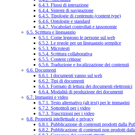
6.4.3. Flussi di interazione
6.4.4. Sistemi di navigazione
6.4.5. Tipologie di contenuto (content type)
6.4.6. Ontologie e standard
6.4.7. Vocabolari controllati e tassonomie
6.5. Scrittura e linguaggio
6.5.1. Come leggono le persone sul web
6.5.2. Le regole per un linguaggio semplice
6.5.3. Microtesti
6.5.4. Scrittura collaborativa
6.5.5. Content critique
6.5.6. Traduzione e localizzazione dei contenuti
6.6. Documenti
6.6.1. I documenti vanno sul web
6.6.2. Tipi di documenti
6.6.3. Formato di lettura dei documenti elettronici
6.6.4. Modalità di produzione dei documenti
6.7. Immagini e video
6.7.1. Testo alternativo (alt text) per le immagini
6.7.2. Sottotitoli per i video
6.7.3. Trascrizioni per i video
6.8. Proprietà intellettuale e privacy
6.8.1. Pubblicazione di contenuti prodotti dalla P
6.8.2. Pubblicazione di contenuti non prodotti dal