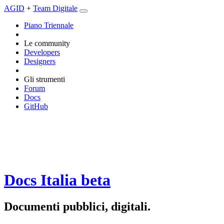
AGID
+
Team Digitale
Piano Triennale
Le community
Developers
Designers
Gli strumenti
Forum
Docs
GitHub
Docs Italia
beta
Documenti pubblici, digitali.