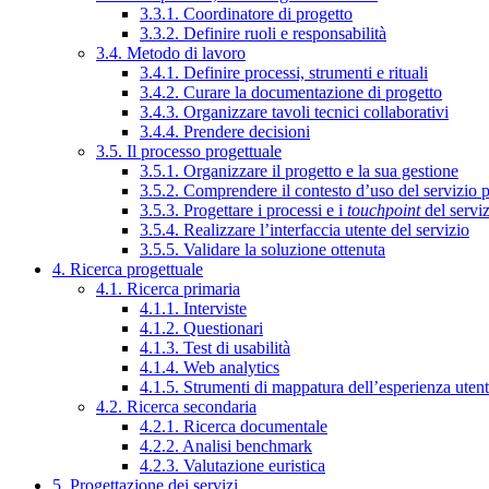
3.3.1. Coordinatore di progetto
3.3.2. Definire ruoli e responsabilità
3.4. Metodo di lavoro
3.4.1. Definire processi, strumenti e rituali
3.4.2. Curare la documentazione di progetto
3.4.3. Organizzare tavoli tecnici collaborativi
3.4.4. Prendere decisioni
3.5. Il processo progettuale
3.5.1. Organizzare il progetto e la sua gestione
3.5.2. Comprendere il contesto d’uso del servizio 
3.5.3. Progettare i processi e i
touchpoint
del servi
3.5.4. Realizzare l’interfaccia utente del servizio
3.5.5. Validare la soluzione ottenuta
4. Ricerca progettuale
4.1. Ricerca primaria
4.1.1. Interviste
4.1.2. Questionari
4.1.3. Test di usabilità
4.1.4. Web analytics
4.1.5. Strumenti di mappatura dell’esperienza uten
4.2. Ricerca secondaria
4.2.1. Ricerca documentale
4.2.2. Analisi benchmark
4.2.3. Valutazione euristica
5. Progettazione dei servizi