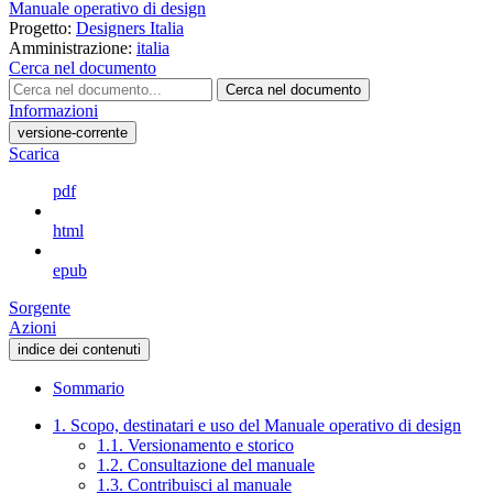
Manuale operativo di design
Progetto:
Designers Italia
Amministrazione:
italia
Cerca nel documento
Cerca nel documento
Informazioni
versione-corrente
Scarica
pdf
html
epub
Sorgente
Azioni
indice dei contenuti
Sommario
1. Scopo, destinatari e uso del Manuale operativo di design
1.1. Versionamento e storico
1.2. Consultazione del manuale
1.3. Contribuisci al manuale