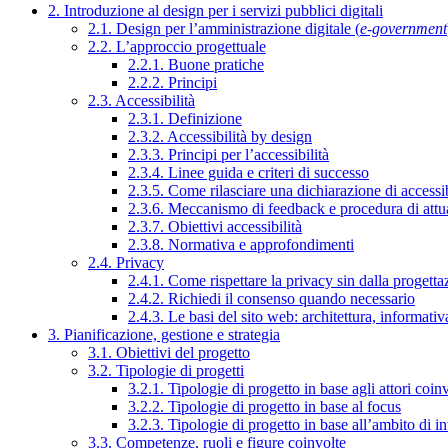
2. Introduzione al design per i servizi pubblici digitali
2.1. Design per l’amministrazione digitale (
e-government
2.2. L’approccio progettuale
2.2.1. Buone pratiche
2.2.2. Principi
2.3. Accessibilità
2.3.1. Definizione
2.3.2. Accessibilità by design
2.3.3. Principi per l’accessibilità
2.3.4. Linee guida e criteri di successo
2.3.5. Come rilasciare una dichiarazione di accessib
2.3.6. Meccanismo di feedback e procedura di attu
2.3.7. Obiettivi accessibilità
2.3.8. Normativa e approfondimenti
2.4. Privacy
2.4.1. Come rispettare la privacy sin dalla progettaz
2.4.2. Richiedi il consenso quando necessario
2.4.3. Le basi del sito web: architettura, informati
3. Pianificazione, gestione e strategia
3.1. Obiettivi del progetto
3.2. Tipologie di progetti
3.2.1. Tipologie di progetto in base agli attori coinv
3.2.2. Tipologie di progetto in base al focus
3.2.3. Tipologie di progetto in base all’ambito di i
3.3. Competenze, ruoli e figure coinvolte