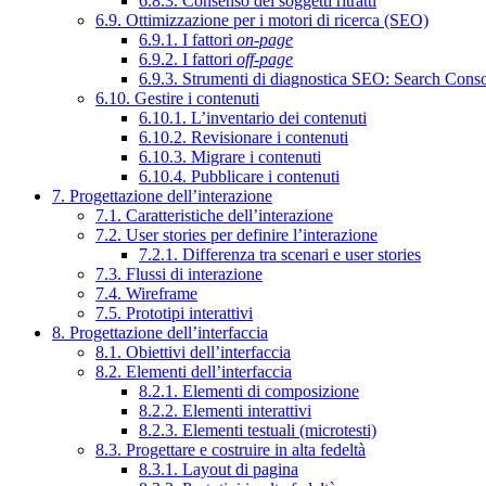
6.8.3. Consenso dei soggetti ritratti
6.9. Ottimizzazione per i motori di ricerca (SEO)
6.9.1. I fattori
on-page
6.9.2. I fattori
off-page
6.9.3. Strumenti di diagnostica SEO: Search Cons
6.10. Gestire i contenuti
6.10.1. L’inventario dei contenuti
6.10.2. Revisionare i contenuti
6.10.3. Migrare i contenuti
6.10.4. Pubblicare i contenuti
7. Progettazione dell’interazione
7.1. Caratteristiche dell’interazione
7.2. User stories per definire l’interazione
7.2.1. Differenza tra scenari e user stories
7.3. Flussi di interazione
7.4. Wireframe
7.5. Prototipi interattivi
8. Progettazione dell’interfaccia
8.1. Obiettivi dell’interfaccia
8.2. Elementi dell’interfaccia
8.2.1. Elementi di composizione
8.2.2. Elementi interattivi
8.2.3. Elementi testuali (microtesti)
8.3. Progettare e costruire in alta fedeltà
8.3.1. Layout di pagina