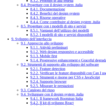
8.3.2. Prototipi in alta fedeltà
8.4. Progettare con il design system .italia
8.4.1. Documentazione
8.4.2. Benefici del design system
8.4.3. Risorse operative
8.4.4. Come contribuire al design system .italia
8.5. Progettare con i modelli di sito e servizi
8.5.1. Vantaggi dell’utilizzo dei modelli
8.5.2. I modelli di sito e servizi disponibili
9. Sviluppo dell’interfaccia
9.1. Approccio allo sviluppo
9.1.1. Attività preliminari
9.1.2. Web design responsivo e accessibile
9.1.3. Mobile first
9.1.4. Progressive enhancement e Graceful degrad
9.2. Strumenti di supporto allo sviluppo del software
9.2.1. Feature detection
9.2.2. Verificare le feature disponibili con Can I us
9.2.3. Strumenti e risorse per CSS e JavaScript
9.2.4. Supporto browser
9.2.5. Misurare le prestazioni
9.3. Catalogo del riuso
9.4. Sviluppare con il design system .italia
9.4.1. Il framework Bootstrap Italia
9.4.2. Il kit di sviluppo React