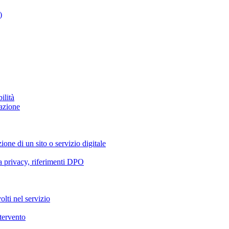
)
ilità
azione
ione di un sito o servizio digitale
va privacy, riferimenti DPO
olti nel servizio
ntervento