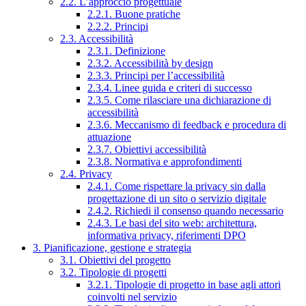
2.2. L’approccio progettuale
2.2.1. Buone pratiche
2.2.2. Principi
2.3. Accessibilità
2.3.1. Definizione
2.3.2. Accessibilità by design
2.3.3. Principi per l’accessibilità
2.3.4. Linee guida e criteri di successo
2.3.5. Come rilasciare una dichiarazione di
accessibilità
2.3.6. Meccanismo di feedback e procedura di
attuazione
2.3.7. Obiettivi accessibilità
2.3.8. Normativa e approfondimenti
2.4. Privacy
2.4.1. Come rispettare la privacy sin dalla
progettazione di un sito o servizio digitale
2.4.2. Richiedi il consenso quando necessario
2.4.3. Le basi del sito web: architettura,
informativa privacy, riferimenti DPO
3. Pianificazione, gestione e strategia
3.1. Obiettivi del progetto
3.2. Tipologie di progetti
3.2.1. Tipologie di progetto in base agli attori
coinvolti nel servizio