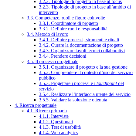
3.2.2. Tipologie di progetto in base al focus
3.2.3. Tipologie di progetto in base all’ambito di
intervento
3.3. Competenze, ruoli e figure coinvolte
3.3.1. Coordinatore di progetto
3.3.2. Definire ruoli e responsabilità
3.4. Metodo di lavoro
3.4.1. Definire processi, strumenti e rituali
3.4.2. Curare la documentazione di progetto
3.4.3. Organizzare tavoli tecnici collaborativi
3.4.4. Prendere decisioni
3.5. Il processo progettuale
3.5.1. Organizzare il progetto e la sua gestione
3.5.2. Comprendere il contesto d’uso del servizio
pubblico
3.5.3. Progettare i processi e i
touchpoint
del
servizio
3.5.4. Realizzare l’interfaccia utente del servizio
3.5.5. Validare la soluzione ottenuta
4. Ricerca progettuale
4.1. Ricerca primaria
4.1.1. Interviste
4.1.2. Questionari
4.1.3. Test di usabilità
4.1.4. Web analytics