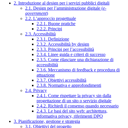
2. Introduzione al design per i servizi pubblici digitali
2.1. Design per l’amministrazione digitale (
e-
government
)
2.2. L’approccio progettuale
2.2.1. Buone pratiche
2.2.2. Principi
2.3. Accessibilità
2.3.1. Definizione
2.3.2. Accessibilità by design
2.3.3. Principi per l’accessibilità
2.3.4. Linee guida e criteri di successo
2.3.5. Come rilasciare una dichiarazione di
accessibilità
2.3.6. Meccanismo di feedback e procedura di
attuazione
2.3.7. Obiettivi accessibilità
2.3.8. Normativa e approfondimenti
2.4. Privacy
2.4.1. Come rispettare la privacy sin dalla
progettazione di un sito o servizio digitale
2.4.2. Richiedi il consenso quando necessario
2.4.3. Le basi del sito web: architettura,
informativa privacy, riferimenti DPO
3. Pianificazione, gestione e strategia
3.1. Obiettivi del progetto