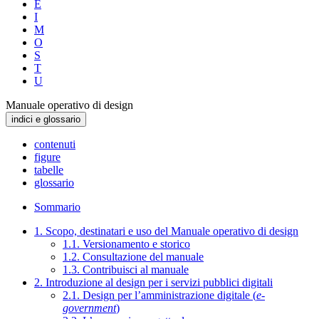
E
I
M
O
S
T
U
Manuale operativo di design
indici e glossario
contenuti
figure
tabelle
glossario
Sommario
1. Scopo, destinatari e uso del Manuale operativo di design
1.1. Versionamento e storico
1.2. Consultazione del manuale
1.3. Contribuisci al manuale
2. Introduzione al design per i servizi pubblici digitali
2.1. Design per l’amministrazione digitale (
e-
government
)