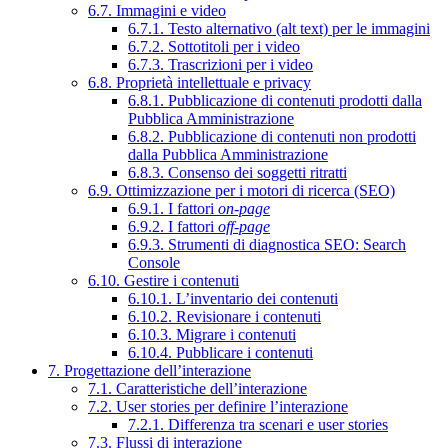
6.7. Immagini e video
6.7.1. Testo alternativo (alt text) per le immagini
6.7.2. Sottotitoli per i video
6.7.3. Trascrizioni per i video
6.8. Proprietà intellettuale e privacy
6.8.1. Pubblicazione di contenuti prodotti dalla
Pubblica Amministrazione
6.8.2. Pubblicazione di contenuti non prodotti
dalla Pubblica Amministrazione
6.8.3. Consenso dei soggetti ritratti
6.9. Ottimizzazione per i motori di ricerca (SEO)
6.9.1. I fattori
on-page
6.9.2. I fattori
off-page
6.9.3. Strumenti di diagnostica SEO: Search
Console
6.10. Gestire i contenuti
6.10.1. L’inventario dei contenuti
6.10.2. Revisionare i contenuti
6.10.3. Migrare i contenuti
6.10.4. Pubblicare i contenuti
7. Progettazione dell’interazione
7.1. Caratteristiche dell’interazione
7.2. User stories per definire l’interazione
7.2.1. Differenza tra scenari e user stories
7.3. Flussi di interazione