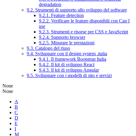
degradation
9.2. Strumenti di supporto allo sviluppo del software
9.2.1. Feature detection
9.2.2. Verificare le feature disponibili con Can I
use
9.2.3. Strumenti e risorse per CSS e JavaScript
9.2.4. Supporto browser
9.2.5. Misurare le prestazioni
9.3. Catalogo del riuso
9.4. Sviluppare con il design system .italia
9.4.1. Il framework Bootstrap Italia
9.4.2. Il kit di sviluppo React
9.4.3. Il kit di sviluppo Angular
9.5. Sviluppare con i modelli di sito e servizi
None
None
A
B
C
D
E
I
M