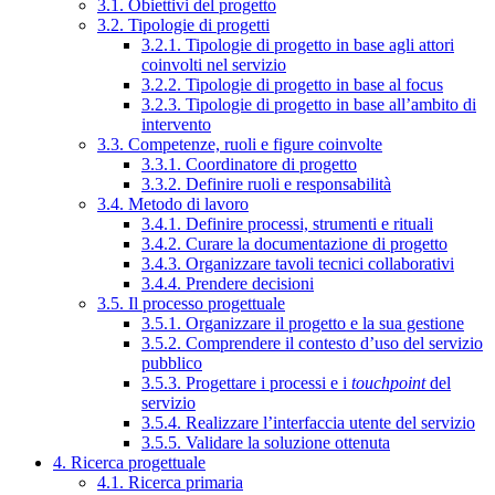
3.1. Obiettivi del progetto
3.2. Tipologie di progetti
3.2.1. Tipologie di progetto in base agli attori
coinvolti nel servizio
3.2.2. Tipologie di progetto in base al focus
3.2.3. Tipologie di progetto in base all’ambito di
intervento
3.3. Competenze, ruoli e figure coinvolte
3.3.1. Coordinatore di progetto
3.3.2. Definire ruoli e responsabilità
3.4. Metodo di lavoro
3.4.1. Definire processi, strumenti e rituali
3.4.2. Curare la documentazione di progetto
3.4.3. Organizzare tavoli tecnici collaborativi
3.4.4. Prendere decisioni
3.5. Il processo progettuale
3.5.1. Organizzare il progetto e la sua gestione
3.5.2. Comprendere il contesto d’uso del servizio
pubblico
3.5.3. Progettare i processi e i
touchpoint
del
servizio
3.5.4. Realizzare l’interfaccia utente del servizio
3.5.5. Validare la soluzione ottenuta
4. Ricerca progettuale
4.1. Ricerca primaria