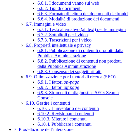
6.6.1. I documenti vanno sul web
6.6.2. Tipi di documenti
6.6.3. Formato di lettura dei documenti elettronici
6.6.4. Modalità di produzione dei documenti
6.7. Immagini e video
6.7.1. Testo alternativo (alt text) per le immagini
6.7.2. Sottotitoli per i video
6.7.3. Trascrizioni per i video
6.8. Proprietà intellettuale e privacy
6.8.1. Pubblicazione di contenuti prodotti dalla
Pubblica Amministrazione
6.8.2. Pubblicazione di contenuti non prodotti
dalla Pubblica Amministrazione
6.8.3. Consenso dei soggetti ritratti
6.9. Ottimizzazione per i motori di ricerca (SEO)
6.9.1. I fattori
on-page
6.9.2. I fattori
off-page
6.9.3. Strumenti di diagnostica SEO: Search
Console
6.10. Gestire i contenuti
6.10.1. L’inventario dei contenuti
6.10.2. Revisionare i contenuti
6.10.3. Migrare i contenuti
6.10.4. Pubblicare i contenuti
7. Progettazione dell’interazione