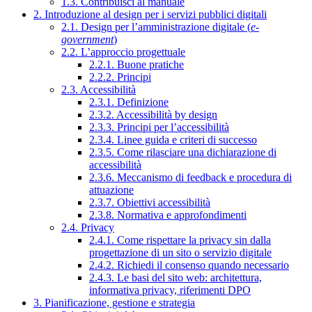
1.3. Contribuisci al manuale
2. Introduzione al design per i servizi pubblici digitali
2.1. Design per l’amministrazione digitale (
e-
government
)
2.2. L’approccio progettuale
2.2.1. Buone pratiche
2.2.2. Principi
2.3. Accessibilità
2.3.1. Definizione
2.3.2. Accessibilità by design
2.3.3. Principi per l’accessibilità
2.3.4. Linee guida e criteri di successo
2.3.5. Come rilasciare una dichiarazione di
accessibilità
2.3.6. Meccanismo di feedback e procedura di
attuazione
2.3.7. Obiettivi accessibilità
2.3.8. Normativa e approfondimenti
2.4. Privacy
2.4.1. Come rispettare la privacy sin dalla
progettazione di un sito o servizio digitale
2.4.2. Richiedi il consenso quando necessario
2.4.3. Le basi del sito web: architettura,
informativa privacy, riferimenti DPO
3. Pianificazione, gestione e strategia