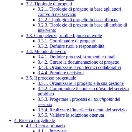
3.2. Tipologie di progetti
3.2.1. Tipologie di progetto in base agli attori
coinvolti nel servizio
3.2.2. Tipologie di progetto in base al focus
3.2.3. Tipologie di progetto in base all’ambito di
intervento
3.3. Competenze, ruoli e figure coinvolte
3.3.1. Coordinatore di progetto
3.3.2. Definire ruoli e responsabilità
3.4. Metodo di lavoro
3.4.1. Definire processi, strumenti e rituali
3.4.2. Curare la documentazione di progetto
3.4.3. Organizzare tavoli tecnici collaborativi
3.4.4. Prendere decisioni
3.5. Il processo progettuale
3.5.1. Organizzare il progetto e la sua gestione
3.5.2. Comprendere il contesto d’uso del servizio
pubblico
3.5.3. Progettare i processi e i
touchpoint
del
servizio
3.5.4. Realizzare l’interfaccia utente del servizio
3.5.5. Validare la soluzione ottenuta
4. Ricerca progettuale
4.1. Ricerca primaria
4.1.1. Interviste