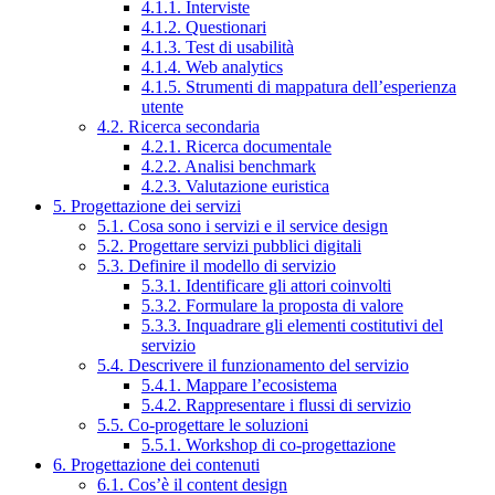
4.1.1. Interviste
4.1.2. Questionari
4.1.3. Test di usabilità
4.1.4. Web analytics
4.1.5. Strumenti di mappatura dell’esperienza
utente
4.2. Ricerca secondaria
4.2.1. Ricerca documentale
4.2.2. Analisi benchmark
4.2.3. Valutazione euristica
5. Progettazione dei servizi
5.1. Cosa sono i servizi e il service design
5.2. Progettare servizi pubblici digitali
5.3. Definire il modello di servizio
5.3.1. Identificare gli attori coinvolti
5.3.2. Formulare la proposta di valore
5.3.3. Inquadrare gli elementi costitutivi del
servizio
5.4. Descrivere il funzionamento del servizio
5.4.1. Mappare l’ecosistema
5.4.2. Rappresentare i flussi di servizio
5.5. Co-progettare le soluzioni
5.5.1. Workshop di co-progettazione
6. Progettazione dei contenuti
6.1. Cos’è il content design