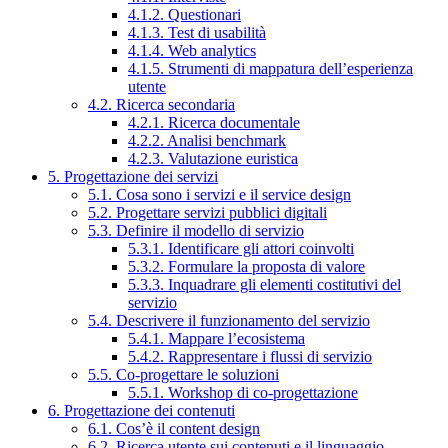
4.1.2. Questionari
4.1.3. Test di usabilità
4.1.4. Web analytics
4.1.5. Strumenti di mappatura dell’esperienza
utente
4.2. Ricerca secondaria
4.2.1. Ricerca documentale
4.2.2. Analisi benchmark
4.2.3. Valutazione euristica
5. Progettazione dei servizi
5.1. Cosa sono i servizi e il service design
5.2. Progettare servizi pubblici digitali
5.3. Definire il modello di servizio
5.3.1. Identificare gli attori coinvolti
5.3.2. Formulare la proposta di valore
5.3.3. Inquadrare gli elementi costitutivi del
servizio
5.4. Descrivere il funzionamento del servizio
5.4.1. Mappare l’ecosistema
5.4.2. Rappresentare i flussi di servizio
5.5. Co-progettare le soluzioni
5.5.1. Workshop di co-progettazione
6. Progettazione dei contenuti
6.1. Cos’è il content design
6.2. Ricerca utente sui contenuti e il linguaggio