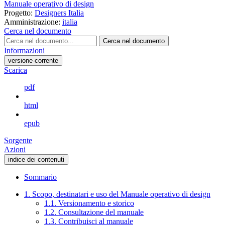
Manuale operativo di design
Progetto:
Designers Italia
Amministrazione:
italia
Cerca nel documento
Cerca nel documento
Informazioni
versione-corrente
Scarica
pdf
html
epub
Sorgente
Azioni
indice dei contenuti
Sommario
1. Scopo, destinatari e uso del Manuale operativo di design
1.1. Versionamento e storico
1.2. Consultazione del manuale
1.3. Contribuisci al manuale