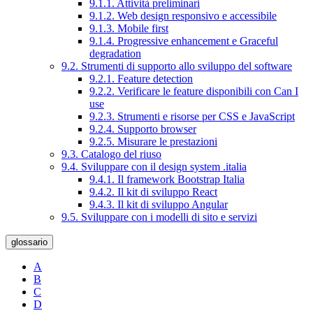
9.1.1. Attività preliminari
9.1.2. Web design responsivo e accessibile
9.1.3. Mobile first
9.1.4. Progressive enhancement e Graceful
degradation
9.2. Strumenti di supporto allo sviluppo del software
9.2.1. Feature detection
9.2.2. Verificare le feature disponibili con Can I
use
9.2.3. Strumenti e risorse per CSS e JavaScript
9.2.4. Supporto browser
9.2.5. Misurare le prestazioni
9.3. Catalogo del riuso
9.4. Sviluppare con il design system .italia
9.4.1. Il framework Bootstrap Italia
9.4.2. Il kit di sviluppo React
9.4.3. Il kit di sviluppo Angular
9.5. Sviluppare con i modelli di sito e servizi
glossario
A
B
C
D