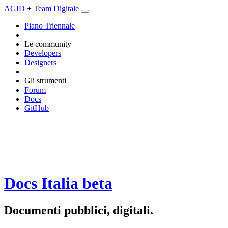
AGID
+
Team Digitale
Piano Triennale
Le community
Developers
Designers
Gli strumenti
Forum
Docs
GitHub
Docs Italia
beta
Documenti pubblici, digitali.