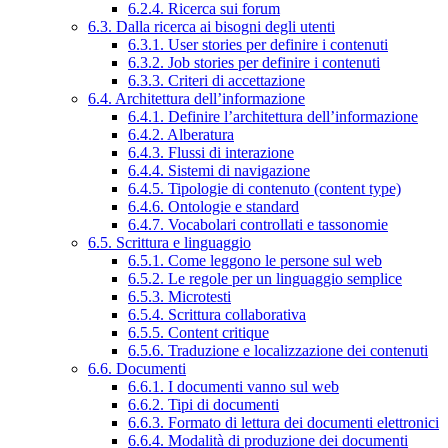
6.2.4. Ricerca sui forum
6.3. Dalla ricerca ai bisogni degli utenti
6.3.1. User stories per definire i contenuti
6.3.2. Job stories per definire i contenuti
6.3.3. Criteri di accettazione
6.4. Architettura dell’informazione
6.4.1. Definire l’architettura dell’informazione
6.4.2. Alberatura
6.4.3. Flussi di interazione
6.4.4. Sistemi di navigazione
6.4.5. Tipologie di contenuto (content type)
6.4.6. Ontologie e standard
6.4.7. Vocabolari controllati e tassonomie
6.5. Scrittura e linguaggio
6.5.1. Come leggono le persone sul web
6.5.2. Le regole per un linguaggio semplice
6.5.3. Microtesti
6.5.4. Scrittura collaborativa
6.5.5. Content critique
6.5.6. Traduzione e localizzazione dei contenuti
6.6. Documenti
6.6.1. I documenti vanno sul web
6.6.2. Tipi di documenti
6.6.3. Formato di lettura dei documenti elettronici
6.6.4. Modalità di produzione dei documenti