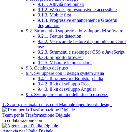
9.1.1. Attività preliminari
9.1.2. Web design responsivo e accessibile
9.1.3. Mobile first
9.1.4. Progressive enhancement e Graceful
degradation
9.2. Strumenti di supporto allo sviluppo del software
9.2.1. Feature detection
9.2.2. Verificare le feature disponibili con Can I
use
9.2.3. Strumenti e risorse per CSS e JavaScript
9.2.4. Supporto browser
9.2.5. Misurare le prestazioni
9.3. Catalogo del riuso
9.4. Sviluppare con il design system .italia
9.4.1. Il framework Bootstrap Italia
9.4.2. Il kit di sviluppo React
9.4.3. Il kit di sviluppo Angular
9.5. Sviluppare con i modelli di sito e servizi
1. Scopo, destinatari e uso del Manuale operativo di design
Team per la Trasformazione Digitale
in collaborazione con
Agenzia per l'Italia Digitale