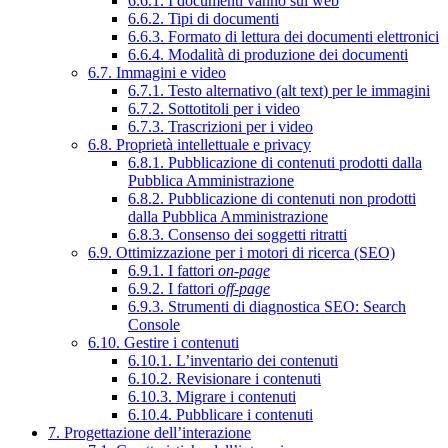
6.6.1. I documenti vanno sul web
6.6.2. Tipi di documenti
6.6.3. Formato di lettura dei documenti elettronici
6.6.4. Modalità di produzione dei documenti
6.7. Immagini e video
6.7.1. Testo alternativo (alt text) per le immagini
6.7.2. Sottotitoli per i video
6.7.3. Trascrizioni per i video
6.8. Proprietà intellettuale e privacy
6.8.1. Pubblicazione di contenuti prodotti dalla
Pubblica Amministrazione
6.8.2. Pubblicazione di contenuti non prodotti
dalla Pubblica Amministrazione
6.8.3. Consenso dei soggetti ritratti
6.9. Ottimizzazione per i motori di ricerca (SEO)
6.9.1. I fattori
on-page
6.9.2. I fattori
off-page
6.9.3. Strumenti di diagnostica SEO: Search
Console
6.10. Gestire i contenuti
6.10.1. L’inventario dei contenuti
6.10.2. Revisionare i contenuti
6.10.3. Migrare i contenuti
6.10.4. Pubblicare i contenuti
7. Progettazione dell’interazione