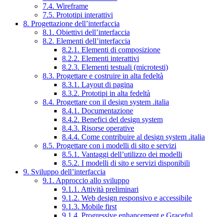
7.4. Wireframe
7.5. Prototipi interattivi
8. Progettazione dell’interfaccia
8.1. Obiettivi dell’interfaccia
8.2. Elementi dell’interfaccia
8.2.1. Elementi di composizione
8.2.2. Elementi interattivi
8.2.3. Elementi testuali (microtesti)
8.3. Progettare e costruire in alta fedeltà
8.3.1. Layout di pagina
8.3.2. Prototipi in alta fedeltà
8.4. Progettare con il design system .italia
8.4.1. Documentazione
8.4.2. Benefici del design system
8.4.3. Risorse operative
8.4.4. Come contribuire al design system .italia
8.5. Progettare con i modelli di sito e servizi
8.5.1. Vantaggi dell’utilizzo dei modelli
8.5.2. I modelli di sito e servizi disponibili
9. Sviluppo dell’interfaccia
9.1. Approccio allo sviluppo
9.1.1. Attività preliminari
9.1.2. Web design responsivo e accessibile
9.1.3. Mobile first
9.1.4. Progressive enhancement e Graceful