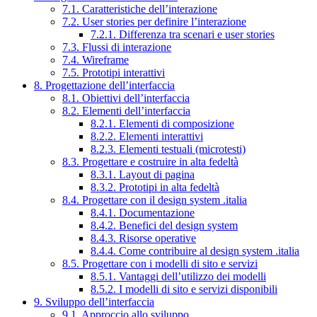
7.1. Caratteristiche dell’interazione
7.2. User stories per definire l’interazione
7.2.1. Differenza tra scenari e user stories
7.3. Flussi di interazione
7.4. Wireframe
7.5. Prototipi interattivi
8. Progettazione dell’interfaccia
8.1. Obiettivi dell’interfaccia
8.2. Elementi dell’interfaccia
8.2.1. Elementi di composizione
8.2.2. Elementi interattivi
8.2.3. Elementi testuali (microtesti)
8.3. Progettare e costruire in alta fedeltà
8.3.1. Layout di pagina
8.3.2. Prototipi in alta fedeltà
8.4. Progettare con il design system .italia
8.4.1. Documentazione
8.4.2. Benefici del design system
8.4.3. Risorse operative
8.4.4. Come contribuire al design system .italia
8.5. Progettare con i modelli di sito e servizi
8.5.1. Vantaggi dell’utilizzo dei modelli
8.5.2. I modelli di sito e servizi disponibili
9. Sviluppo dell’interfaccia
9.1. Approccio allo sviluppo