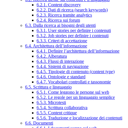
6.2.1. Content discovery
6.2.2. Dati di ricerca (search keywords)
6.2.3. Ricerca tramite analytics
6.2.4. Ricerca sui forum
6.3. Dalla ricerca ai bisogni degli utenti
6.3.1. User stories per definire i contenuti
6.3.2. Job stories per definire i contenuti
6.3.3. Criteri di accettazione
6.4. Architettura dell’informazione
6.4.1. Definire l’architettura dell’informazione
6.4.2. Alberatura
6.4.3. Flussi di interazione
6.4.4. Sistemi di navigazione
6.4.5. Tipologie di contenuto (content type)
6.4.6. Ontologie e standard
6.4.7. Vocabolari controllati e tassonomie
6.5. Scrittura e linguaggio
6.5.1. Come leggono le persone sul web
6.5.2. Le regole per un linguaggio semplice
6.5.3. Microtesti
6.5.4. Scrittura collaborativa
6.5.5. Content critique
6.5.6. Traduzione e localizzazione dei contenuti
6.6. Documenti