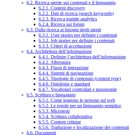
6.2. Ricerca utente sui contenuti e il linguaggio
6.2.1. Content discovery
6.2.2. Dati di ricerca (search keywords)
6.2.3. Ricerca tramite analytics
6.2.4. Ricerca sui forum
6.3. Dalla ricerca ai bisogni degli utenti
6.3.1. User stories per definire i contenuti
6.3.2. Job stories per definire i contenuti
6.3.3. Criteri di accettazione
6.4. Architettura dell’informazione
6.4.1. Definire l’architettura dell’informazione
6.4.2. Alberatura
6.4.3. Flussi di interazione
6.4.4. Sistemi di navigazione
6.4.5. Tipologie di contenuto (content type)
6.4.6. Ontologie e standard
6.4.7. Vocabolari controllati e tassonomie
6.5. Scrittura e linguaggio
6.5.1. Come leggono le persone sul web
6.5.2. Le regole per un linguaggio semplice
6.5.3. Microtesti
6.5.4. Scrittura collaborativa
6.5.5. Content critique
6.5.6. Traduzione e localizzazione dei contenuti
6.6. Documenti