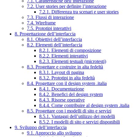
7.1. Caratteristiche dell’interazione
7.2. User stories per definire l’interazione
7.2.1. Differenza tra scenari e user stories
7.3. Flussi di interazione
7.4. Wireframe
7.5. Prototipi interattivi
8. Progettazione dell’interfaccia
8.1. Obiettivi dell’interfaccia
8.2. Elementi dell’interfaccia
8.2.1. Elementi di composizione
8.2.2. Elementi interattivi
8.2.3. Elementi testuali (microtesti)
8.3. Progettare e costruire in alta fedeltà
8.3.1. Layout di pagina
8.3.2. Prototipi in alta fedeltà
8.4. Progettare con il design system .italia
8.4.1. Documentazione
8.4.2. Benefici del design system
8.4.3. Risorse operative
8.4.4. Come contribuire al design system .italia
8.5. Progettare con i modelli di sito e servizi
8.5.1. Vantaggi dell’utilizzo dei modelli
8.5.2. I modelli di sito e servizi disponibili
9. Sviluppo dell’interfaccia
9.1. Approccio allo sviluppo