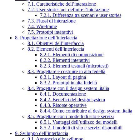
7.1. Caratteristiche dell’interazione
7.2. User stories per definire l’interazione
7.2.1. Differenza tra scenari e user stories
7.3. Flussi di interazione
7.4. Wireframe
7.5. Prototipi interattivi
8. Progettazione dell’interfaccia
8.1. Obiettivi dell’interfaccia
8.2. Elementi dell’interfaccia
8.2.1. Elementi di composizione
8.2.2. Elementi interattivi
8.2.3. Elementi testuali (microtesti)
8.3. Progettare e costruire in alta fedeltà
8.3.1. Layout di pagina
8.3.2. Prototipi in alta fedeltà
8.4. Progettare con il design system .italia
8.4.1. Documentazione
8.4.2. Benefici del design system
8.4.3. Risorse operative
8.4.4. Come contribuire al design system .italia
8.5. Progettare con i modelli di sito e servizi
8.5.1. Vantaggi dell’utilizzo dei modelli
8.5.2. I modelli di sito e servizi disponibili
9. Sviluppo dell’interfaccia
9.1. Approccio allo sviluppo