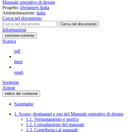
Manuale operativo di design
Progetto:
Designers Italia
Amministrazione:
italia
Cerca nel documento
Cerca nel documento
Informazioni
versione-corrente
Scarica
pdf
html
epub
Sorgente
Azioni
indice dei contenuti
Sommario
1. Scopo, destinatari e uso del Manuale operativo di design
1.1. Versionamento e storico
1.2. Consultazione del manuale
1.3. Contribuisci al manuale