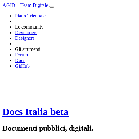
AGID
+
Team Digitale
Piano Triennale
Le community
Developers
Designers
Gli strumenti
Forum
Docs
GitHub
Docs Italia
beta
Documenti pubblici, digitali.