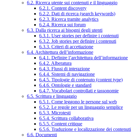
6.2. Ricerca utente sui contenuti e il linguaggio
6.2.1. Content discovery
6.2.2. Dati di ricerca (search keywords)
6.2.3. Ricerca tramite analytics
6.2.4. Ricerca sui forum
6.3. Dalla ricerca ai bisogni degli utenti
6.3.1. User stories per definire i contenuti
6.3.2. Job stories per definire i contenuti
6.3.3. Criteri di accettazione
6.4. Architettura dell’informazione
6.4.1. Definire l’architettura dell’informazione
6.4.2. Alberatura
6.4.3. Flussi di interazione
6.4.4. Sistemi di navigazione
6.4.5. Tipologie di contenuto (content type)
6.4.6. Ontologie e standard
6.4.7. Vocabolari controllati e tassonomie
6.5. Scrittura e linguaggio
6.5.1. Come leggono le persone sul web
6.5.2. Le regole per un linguaggio semplice
6.5.3. Microtesti
6.5.4. Scrittura collaborativa
6.5.5. Content critique
6.5.6. Traduzione e localizzazione dei contenuti
6.6. Documenti