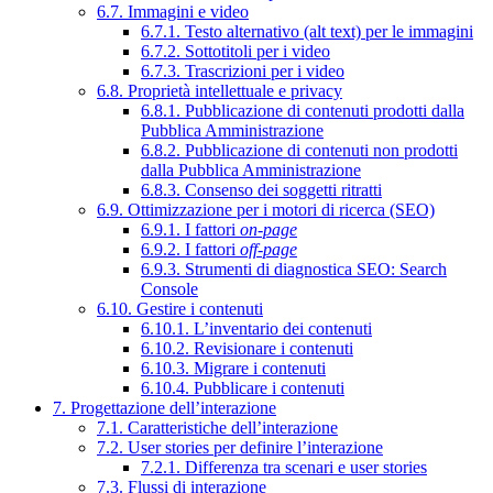
6.7. Immagini e video
6.7.1. Testo alternativo (alt text) per le immagini
6.7.2. Sottotitoli per i video
6.7.3. Trascrizioni per i video
6.8. Proprietà intellettuale e privacy
6.8.1. Pubblicazione di contenuti prodotti dalla
Pubblica Amministrazione
6.8.2. Pubblicazione di contenuti non prodotti
dalla Pubblica Amministrazione
6.8.3. Consenso dei soggetti ritratti
6.9. Ottimizzazione per i motori di ricerca (SEO)
6.9.1. I fattori
on-page
6.9.2. I fattori
off-page
6.9.3. Strumenti di diagnostica SEO: Search
Console
6.10. Gestire i contenuti
6.10.1. L’inventario dei contenuti
6.10.2. Revisionare i contenuti
6.10.3. Migrare i contenuti
6.10.4. Pubblicare i contenuti
7. Progettazione dell’interazione
7.1. Caratteristiche dell’interazione
7.2. User stories per definire l’interazione
7.2.1. Differenza tra scenari e user stories
7.3. Flussi di interazione