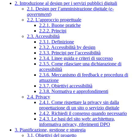
2. Introduzione al design per i servizi pubblici digitali
2.1. Design per l’amministrazione digitale (
e-
government
)
2.2. L’approccio progettuale
2.2.1. Buone pratiche
2.2.2. Principi
2.3. Accessibilità
2.3.1. Definizione
2.3.2. Accessibilità by design
2.3.3. Principi per l’accessibilità
2.3.4. Linee guida e criteri di successo
2.3.5. Come rilasciare una dichiarazione di
accessibilità
2.3.6. Meccanismo di feedback e procedura di
attuazione
2.3.7. Obiettivi accessibilità
2.3.8. Normativa e approfondimenti
2.4. Privacy
2.4.1. Come rispettare la privacy sin dalla
progettazione di un sito o servizio digitale
2.4.2. Richiedi il consenso quando necessario
2.4.3. Le basi del sito web: architettura,
informativa privacy, riferimenti DPO
3. Pianificazione, gestione e strategia
3.1. Obiettivi del progetto