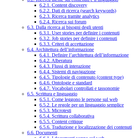
6.2.1. Content discovery
6.2.2. Dati di ricerca (search keywords)
6.2.3. Ricerca tramite analytics
6.2.4. Ricerca sui forum
6.3. Dalla ricerca ai bisogni degli utenti
6.3.1. User stories per definire i contenuti
6.3.2. Job stories per definire i contenuti
6.3.3. Criteri di accettazione
6.4. Architettura dell’informazione
6.4.1. Definire l’architettura dell’informazione
6.4.2. Alberatura
6.4.3. Flussi di interazione
6.4.4. Sistemi di navigazione
6.4.5. Tipologie di contenuto (content type)
6.4.6. Ontologie e standard
6.4.7. Vocabolari controllati e tassonomie
6.5. Scrittura e linguaggio
6.5.1. Come leggono le persone sul web
6.5.2. Le regole per un linguaggio semplice
6.5.3. Microtesti
6.5.4. Scrittura collaborativa
6.5.5. Content critique
6.5.6. Traduzione e localizzazione dei contenuti
6.6. Documenti