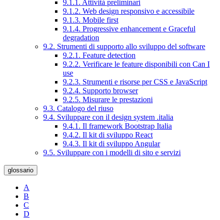
9.1.1. Attività preliminari
9.1.2. Web design responsivo e accessibile
9.1.3. Mobile first
9.1.4. Progressive enhancement e Graceful
degradation
9.2. Strumenti di supporto allo sviluppo del software
9.2.1. Feature detection
9.2.2. Verificare le feature disponibili con Can I
use
9.2.3. Strumenti e risorse per CSS e JavaScript
9.2.4. Supporto browser
9.2.5. Misurare le prestazioni
9.3. Catalogo del riuso
9.4. Sviluppare con il design system .italia
9.4.1. Il framework Bootstrap Italia
9.4.2. Il kit di sviluppo React
9.4.3. Il kit di sviluppo Angular
9.5. Sviluppare con i modelli di sito e servizi
glossario
A
B
C
D