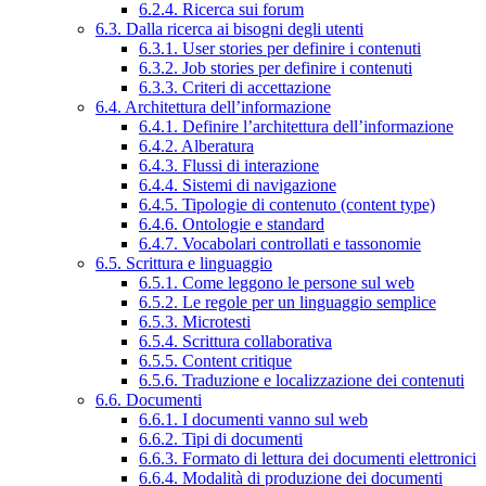
6.2.4. Ricerca sui forum
6.3. Dalla ricerca ai bisogni degli utenti
6.3.1. User stories per definire i contenuti
6.3.2. Job stories per definire i contenuti
6.3.3. Criteri di accettazione
6.4. Architettura dell’informazione
6.4.1. Definire l’architettura dell’informazione
6.4.2. Alberatura
6.4.3. Flussi di interazione
6.4.4. Sistemi di navigazione
6.4.5. Tipologie di contenuto (content type)
6.4.6. Ontologie e standard
6.4.7. Vocabolari controllati e tassonomie
6.5. Scrittura e linguaggio
6.5.1. Come leggono le persone sul web
6.5.2. Le regole per un linguaggio semplice
6.5.3. Microtesti
6.5.4. Scrittura collaborativa
6.5.5. Content critique
6.5.6. Traduzione e localizzazione dei contenuti
6.6. Documenti
6.6.1. I documenti vanno sul web
6.6.2. Tipi di documenti
6.6.3. Formato di lettura dei documenti elettronici
6.6.4. Modalità di produzione dei documenti