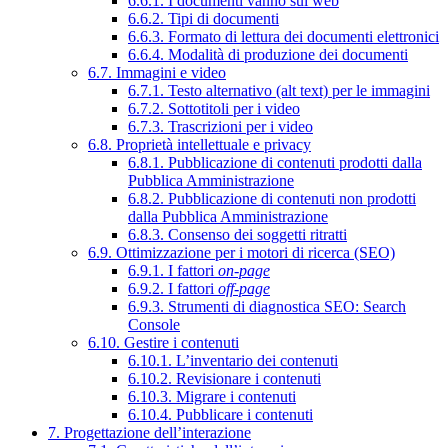
6.6.1. I documenti vanno sul web
6.6.2. Tipi di documenti
6.6.3. Formato di lettura dei documenti elettronici
6.6.4. Modalità di produzione dei documenti
6.7. Immagini e video
6.7.1. Testo alternativo (alt text) per le immagini
6.7.2. Sottotitoli per i video
6.7.3. Trascrizioni per i video
6.8. Proprietà intellettuale e privacy
6.8.1. Pubblicazione di contenuti prodotti dalla
Pubblica Amministrazione
6.8.2. Pubblicazione di contenuti non prodotti
dalla Pubblica Amministrazione
6.8.3. Consenso dei soggetti ritratti
6.9. Ottimizzazione per i motori di ricerca (SEO)
6.9.1. I fattori
on-page
6.9.2. I fattori
off-page
6.9.3. Strumenti di diagnostica SEO: Search
Console
6.10. Gestire i contenuti
6.10.1. L’inventario dei contenuti
6.10.2. Revisionare i contenuti
6.10.3. Migrare i contenuti
6.10.4. Pubblicare i contenuti
7. Progettazione dell’interazione