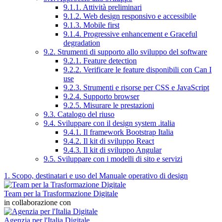
9.1.1. Attività preliminari
9.1.2. Web design responsivo e accessibile
9.1.3. Mobile first
9.1.4. Progressive enhancement e Graceful
degradation
9.2. Strumenti di supporto allo sviluppo del software
9.2.1. Feature detection
9.2.2. Verificare le feature disponibili con Can I
use
9.2.3. Strumenti e risorse per CSS e JavaScript
9.2.4. Supporto browser
9.2.5. Misurare le prestazioni
9.3. Catalogo del riuso
9.4. Sviluppare con il design system .italia
9.4.1. Il framework Bootstrap Italia
9.4.2. Il kit di sviluppo React
9.4.3. Il kit di sviluppo Angular
9.5. Sviluppare con i modelli di sito e servizi
1. Scopo, destinatari e uso del Manuale operativo di design
Team per la Trasformazione Digitale
in collaborazione con
Agenzia per l'Italia Digitale