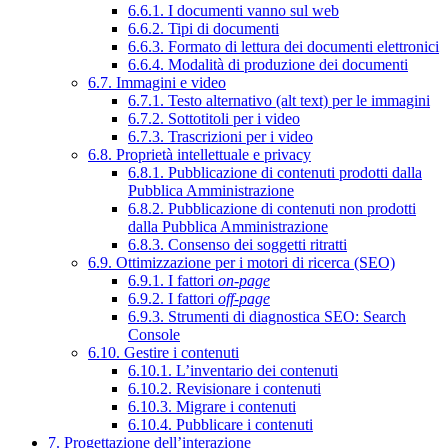
6.6.1. I documenti vanno sul web
6.6.2. Tipi di documenti
6.6.3. Formato di lettura dei documenti elettronici
6.6.4. Modalità di produzione dei documenti
6.7. Immagini e video
6.7.1. Testo alternativo (alt text) per le immagini
6.7.2. Sottotitoli per i video
6.7.3. Trascrizioni per i video
6.8. Proprietà intellettuale e privacy
6.8.1. Pubblicazione di contenuti prodotti dalla
Pubblica Amministrazione
6.8.2. Pubblicazione di contenuti non prodotti
dalla Pubblica Amministrazione
6.8.3. Consenso dei soggetti ritratti
6.9. Ottimizzazione per i motori di ricerca (SEO)
6.9.1. I fattori
on-page
6.9.2. I fattori
off-page
6.9.3. Strumenti di diagnostica SEO: Search
Console
6.10. Gestire i contenuti
6.10.1. L’inventario dei contenuti
6.10.2. Revisionare i contenuti
6.10.3. Migrare i contenuti
6.10.4. Pubblicare i contenuti
7. Progettazione dell’interazione