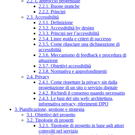
2.2. L’approccio progettuale
2.2.1. Buone pratiche
2.2.2. Principi
2.3. Accessibilità
2.3.1. Definizione
2.3.2. Accessibilità by design
2.3.3. Principi per l’accessibilità
2.3.4. Linee guida e criteri di successo
2.3.5. Come rilasciare una dichiarazione di
accessibilità
2.3.6. Meccanismo di feedback e procedura di
attuazione
2.3.7. Obiettivi accessibilità
2.3.8. Normativa e approfondimenti
2.4. Privacy
2.4.1. Come rispettare la privacy sin dalla
progettazione di un sito o servizio digitale
2.4.2. Richiedi il consenso quando necessario
2.4.3. Le basi del sito web: architettura,
informativa privacy, riferimenti DPO
3. Pianificazione, gestione e strategia
3.1. Obiettivi del progetto
3.2. Tipologie di progetti
3.2.1. Tipologie di progetto in base agli attori
coinvolti nel servizio