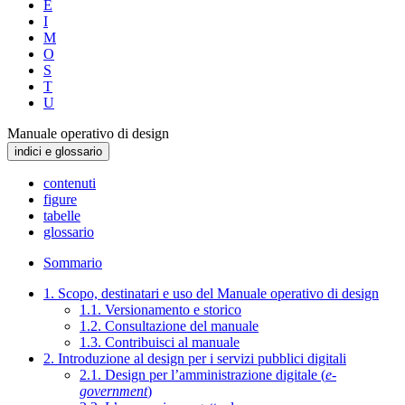
E
I
M
O
S
T
U
Manuale operativo di design
indici e glossario
contenuti
figure
tabelle
glossario
Sommario
1. Scopo, destinatari e uso del Manuale operativo di design
1.1. Versionamento e storico
1.2. Consultazione del manuale
1.3. Contribuisci al manuale
2. Introduzione al design per i servizi pubblici digitali
2.1. Design per l’amministrazione digitale (
e-
government
)