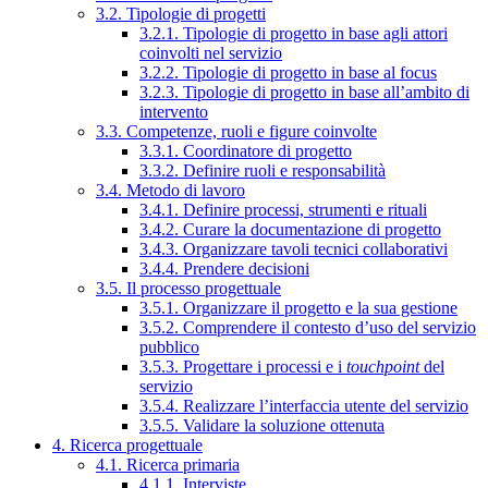
3.2. Tipologie di progetti
3.2.1. Tipologie di progetto in base agli attori
coinvolti nel servizio
3.2.2. Tipologie di progetto in base al focus
3.2.3. Tipologie di progetto in base all’ambito di
intervento
3.3. Competenze, ruoli e figure coinvolte
3.3.1. Coordinatore di progetto
3.3.2. Definire ruoli e responsabilità
3.4. Metodo di lavoro
3.4.1. Definire processi, strumenti e rituali
3.4.2. Curare la documentazione di progetto
3.4.3. Organizzare tavoli tecnici collaborativi
3.4.4. Prendere decisioni
3.5. Il processo progettuale
3.5.1. Organizzare il progetto e la sua gestione
3.5.2. Comprendere il contesto d’uso del servizio
pubblico
3.5.3. Progettare i processi e i
touchpoint
del
servizio
3.5.4. Realizzare l’interfaccia utente del servizio
3.5.5. Validare la soluzione ottenuta
4. Ricerca progettuale
4.1. Ricerca primaria
4.1.1. Interviste