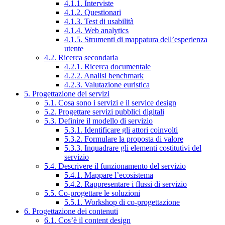
4.1.1. Interviste
4.1.2. Questionari
4.1.3. Test di usabilità
4.1.4. Web analytics
4.1.5. Strumenti di mappatura dell’esperienza
utente
4.2. Ricerca secondaria
4.2.1. Ricerca documentale
4.2.2. Analisi benchmark
4.2.3. Valutazione euristica
5. Progettazione dei servizi
5.1. Cosa sono i servizi e il service design
5.2. Progettare servizi pubblici digitali
5.3. Definire il modello di servizio
5.3.1. Identificare gli attori coinvolti
5.3.2. Formulare la proposta di valore
5.3.3. Inquadrare gli elementi costitutivi del
servizio
5.4. Descrivere il funzionamento del servizio
5.4.1. Mappare l’ecosistema
5.4.2. Rappresentare i flussi di servizio
5.5. Co-progettare le soluzioni
5.5.1. Workshop di co-progettazione
6. Progettazione dei contenuti
6.1. Cos’è il content design