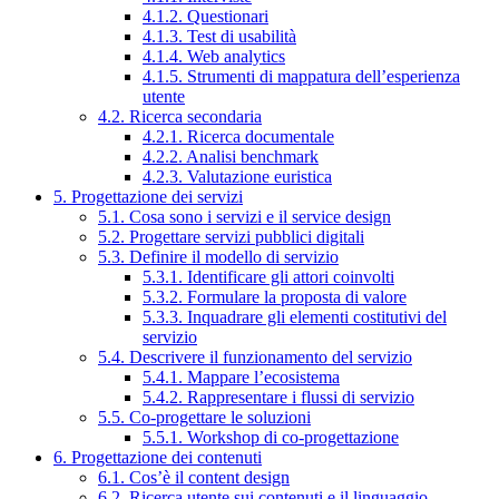
4.1.2. Questionari
4.1.3. Test di usabilità
4.1.4. Web analytics
4.1.5. Strumenti di mappatura dell’esperienza
utente
4.2. Ricerca secondaria
4.2.1. Ricerca documentale
4.2.2. Analisi benchmark
4.2.3. Valutazione euristica
5. Progettazione dei servizi
5.1. Cosa sono i servizi e il service design
5.2. Progettare servizi pubblici digitali
5.3. Definire il modello di servizio
5.3.1. Identificare gli attori coinvolti
5.3.2. Formulare la proposta di valore
5.3.3. Inquadrare gli elementi costitutivi del
servizio
5.4. Descrivere il funzionamento del servizio
5.4.1. Mappare l’ecosistema
5.4.2. Rappresentare i flussi di servizio
5.5. Co-progettare le soluzioni
5.5.1. Workshop di co-progettazione
6. Progettazione dei contenuti
6.1. Cos’è il content design
6.2. Ricerca utente sui contenuti e il linguaggio