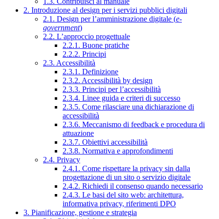
1.3. Contribuisci al manuale
2. Introduzione al design per i servizi pubblici digitali
2.1. Design per l’amministrazione digitale (
e-
government
)
2.2. L’approccio progettuale
2.2.1. Buone pratiche
2.2.2. Principi
2.3. Accessibilità
2.3.1. Definizione
2.3.2. Accessibilità by design
2.3.3. Principi per l’accessibilità
2.3.4. Linee guida e criteri di successo
2.3.5. Come rilasciare una dichiarazione di
accessibilità
2.3.6. Meccanismo di feedback e procedura di
attuazione
2.3.7. Obiettivi accessibilità
2.3.8. Normativa e approfondimenti
2.4. Privacy
2.4.1. Come rispettare la privacy sin dalla
progettazione di un sito o servizio digitale
2.4.2. Richiedi il consenso quando necessario
2.4.3. Le basi del sito web: architettura,
informativa privacy, riferimenti DPO
3. Pianificazione, gestione e strategia