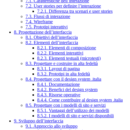
7.1. Caratteristiche dell’interazione
7.2. User stories per definire l’interazione
7.2.1. Differenza tra scenari e user stories
7.3. Flussi di interazione
7.4. Wireframe
7.5. Prototipi interattivi
8. Progettazione dell’interfaccia
8.1. Obiettivi dell’interfaccia
8.2. Elementi dell’interfaccia
8.2.1. Elementi di composizione
8.2.2. Elementi interattivi
8.2.3. Elementi testuali (microtesti)
8.3. Progettare e costruire in alta fedeltà
8.3.1. Layout di pagina
8.3.2. Prototipi in alta fedeltà
8.4. Progettare con il design system .italia
8.4.1. Documentazione
8.4.2. Benefici del design system
8.4.3. Risorse operative
8.4.4. Come contribuire al design system .italia
8.5. Progettare con i modelli di sito e servizi
8.5.1. Vantaggi dell’utilizzo dei modelli
8.5.2. I modelli di sito e servizi disponibili
9. Sviluppo dell’interfaccia
9.1. Approccio allo sviluppo