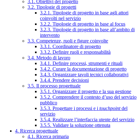
3.1. Obiettivi del progetto
3.2. Tipologie di progetti
3.2.1. Tipologie di progetto in base agli attori
coinvolti nel servizio
3.2.2. Tipologie di progetto in base al focus
3.2.3. Tipologie di progetto in base all’ambito di
intervento
3.3. Competenze, ruoli e figure coinvolte
3.3.1. Coordinatore di progetto
3.3.2. Definire ruoli e responsabilità
3.4. Metodo di lavoro
3.4.1. Definire processi, strumenti e rituali
3.4.2. Curare la documentazione di progetto
3.4.3. Organizzare tavoli tecnici collaborativi
3.4.4. Prendere decisioni
3.5. Il processo progettuale
3.5.1. Organizzare il progetto e la sua gestione
3.5.2. Comprendere il contesto d’uso del servizio
pubblico
3.5.3. Progettare i processi e i
touchpoint
del
servizio
3.5.4. Realizzare l’interfaccia utente del servizio
3.5.5. Validare la soluzione ottenuta
4. Ricerca progettuale
4.1. Ricerca primaria