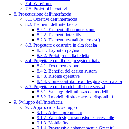
7.4. Wireframe
7.5. Prototipi interattivi
8. Progettazione dell’interfaccia
8.1. Obiettivi dell’interfaccia
8.2. Elementi dell’interfaccia
8.2.1. Elementi di composizione
8.2.2. Elementi interattivi
8.2.3. Elementi testuali (microtesti)
8.3. Progettare e costruire in alta fedeltà
8.3.1. Layout di pagina
8.3.2. Prototipi in alta fedeltà
8.4. Progettare con il design system .italia
8.4.1. Documentazione
8.4.2. Benefici del design system
8.4.3. Risorse operative
8.4.4. Come contribuire al design system .italia
8.5. Progettare con i modelli di sito e servizi
8.5.1. Vantaggi dell’utilizzo dei modelli
8.5.2. I modelli di sito e servizi disponibili
9. Sviluppo dell’interfaccia
9.1. Approccio allo sviluppo
9.1.1. Attività preliminari
9.1.2. Web design responsivo e accessibile
9.1.3. Mobile first
9.1.4. Progressive enhancement e Graceful