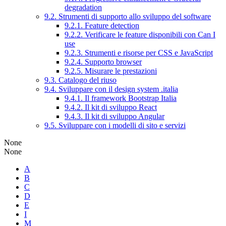
degradation
9.2. Strumenti di supporto allo sviluppo del software
9.2.1. Feature detection
9.2.2. Verificare le feature disponibili con Can I
use
9.2.3. Strumenti e risorse per CSS e JavaScript
9.2.4. Supporto browser
9.2.5. Misurare le prestazioni
9.3. Catalogo del riuso
9.4. Sviluppare con il design system .italia
9.4.1. Il framework Bootstrap Italia
9.4.2. Il kit di sviluppo React
9.4.3. Il kit di sviluppo Angular
9.5. Sviluppare con i modelli di sito e servizi
None
None
A
B
C
D
E
I
M