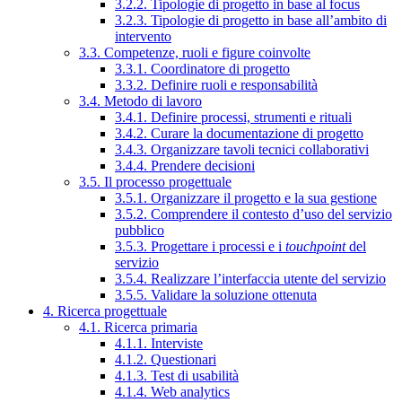
3.2.2. Tipologie di progetto in base al focus
3.2.3. Tipologie di progetto in base all’ambito di
intervento
3.3. Competenze, ruoli e figure coinvolte
3.3.1. Coordinatore di progetto
3.3.2. Definire ruoli e responsabilità
3.4. Metodo di lavoro
3.4.1. Definire processi, strumenti e rituali
3.4.2. Curare la documentazione di progetto
3.4.3. Organizzare tavoli tecnici collaborativi
3.4.4. Prendere decisioni
3.5. Il processo progettuale
3.5.1. Organizzare il progetto e la sua gestione
3.5.2. Comprendere il contesto d’uso del servizio
pubblico
3.5.3. Progettare i processi e i
touchpoint
del
servizio
3.5.4. Realizzare l’interfaccia utente del servizio
3.5.5. Validare la soluzione ottenuta
4. Ricerca progettuale
4.1. Ricerca primaria
4.1.1. Interviste
4.1.2. Questionari
4.1.3. Test di usabilità
4.1.4. Web analytics