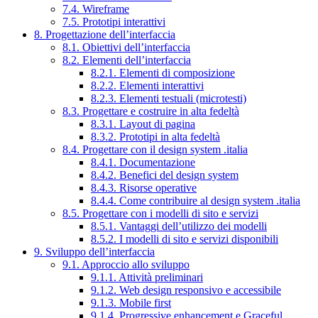
7.4. Wireframe
7.5. Prototipi interattivi
8. Progettazione dell’interfaccia
8.1. Obiettivi dell’interfaccia
8.2. Elementi dell’interfaccia
8.2.1. Elementi di composizione
8.2.2. Elementi interattivi
8.2.3. Elementi testuali (microtesti)
8.3. Progettare e costruire in alta fedeltà
8.3.1. Layout di pagina
8.3.2. Prototipi in alta fedeltà
8.4. Progettare con il design system .italia
8.4.1. Documentazione
8.4.2. Benefici del design system
8.4.3. Risorse operative
8.4.4. Come contribuire al design system .italia
8.5. Progettare con i modelli di sito e servizi
8.5.1. Vantaggi dell’utilizzo dei modelli
8.5.2. I modelli di sito e servizi disponibili
9. Sviluppo dell’interfaccia
9.1. Approccio allo sviluppo
9.1.1. Attività preliminari
9.1.2. Web design responsivo e accessibile
9.1.3. Mobile first
9.1.4. Progressive enhancement e Graceful