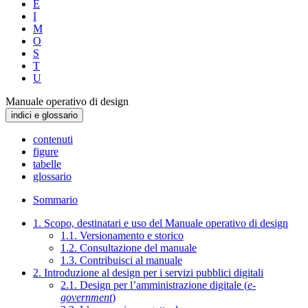
E
I
M
O
S
T
U
Manuale operativo di design
indici e glossario
contenuti
figure
tabelle
glossario
Sommario
1. Scopo, destinatari e uso del Manuale operativo di design
1.1. Versionamento e storico
1.2. Consultazione del manuale
1.3. Contribuisci al manuale
2. Introduzione al design per i servizi pubblici digitali
2.1. Design per l’amministrazione digitale (
e-
government
)