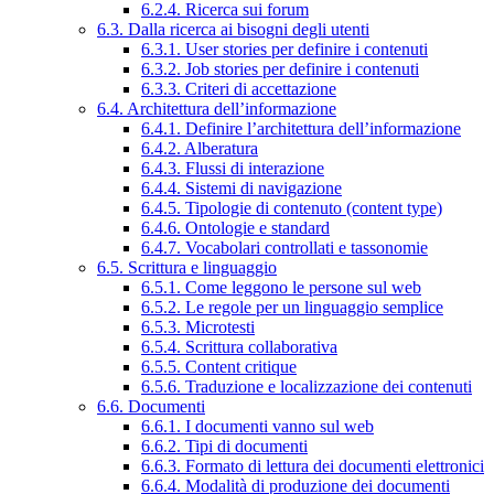
6.2.4. Ricerca sui forum
6.3. Dalla ricerca ai bisogni degli utenti
6.3.1. User stories per definire i contenuti
6.3.2. Job stories per definire i contenuti
6.3.3. Criteri di accettazione
6.4. Architettura dell’informazione
6.4.1. Definire l’architettura dell’informazione
6.4.2. Alberatura
6.4.3. Flussi di interazione
6.4.4. Sistemi di navigazione
6.4.5. Tipologie di contenuto (content type)
6.4.6. Ontologie e standard
6.4.7. Vocabolari controllati e tassonomie
6.5. Scrittura e linguaggio
6.5.1. Come leggono le persone sul web
6.5.2. Le regole per un linguaggio semplice
6.5.3. Microtesti
6.5.4. Scrittura collaborativa
6.5.5. Content critique
6.5.6. Traduzione e localizzazione dei contenuti
6.6. Documenti
6.6.1. I documenti vanno sul web
6.6.2. Tipi di documenti
6.6.3. Formato di lettura dei documenti elettronici
6.6.4. Modalità di produzione dei documenti