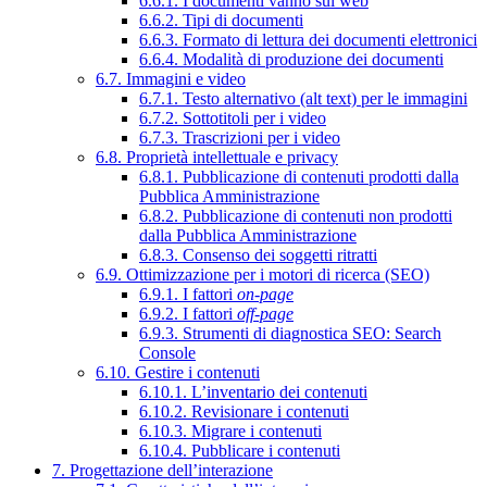
6.6.1. I documenti vanno sul web
6.6.2. Tipi di documenti
6.6.3. Formato di lettura dei documenti elettronici
6.6.4. Modalità di produzione dei documenti
6.7. Immagini e video
6.7.1. Testo alternativo (alt text) per le immagini
6.7.2. Sottotitoli per i video
6.7.3. Trascrizioni per i video
6.8. Proprietà intellettuale e privacy
6.8.1. Pubblicazione di contenuti prodotti dalla
Pubblica Amministrazione
6.8.2. Pubblicazione di contenuti non prodotti
dalla Pubblica Amministrazione
6.8.3. Consenso dei soggetti ritratti
6.9. Ottimizzazione per i motori di ricerca (SEO)
6.9.1. I fattori
on-page
6.9.2. I fattori
off-page
6.9.3. Strumenti di diagnostica SEO: Search
Console
6.10. Gestire i contenuti
6.10.1. L’inventario dei contenuti
6.10.2. Revisionare i contenuti
6.10.3. Migrare i contenuti
6.10.4. Pubblicare i contenuti
7. Progettazione dell’interazione