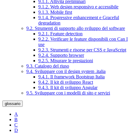
9.1.1. Attività preliminari
9.1.2. Web design responsivo e accessibile
9.1.3. Mobile first
9.1.4. Progressive enhancement e Graceful
degradation
9.2. Strumenti di supporto allo sviluppo del software
9.2.1. Feature detection
9.2.2. Verificare le feature disponibili con Can I
use
9.2.3. Strumenti e risorse per CSS e JavaScript
9.2.4. Supporto browser
9.2.5. Misurare le prestazioni
9.3. Catalogo del riuso
9.4. Sviluppare con il design system .italia
9.4.1. Il framework Bootstrap Italia
9.4.2. Il kit di sviluppo React
9.4.3. Il kit di sviluppo Angular
9.5. Sviluppare con i modelli di sito e servizi
glossario
A
B
C
D