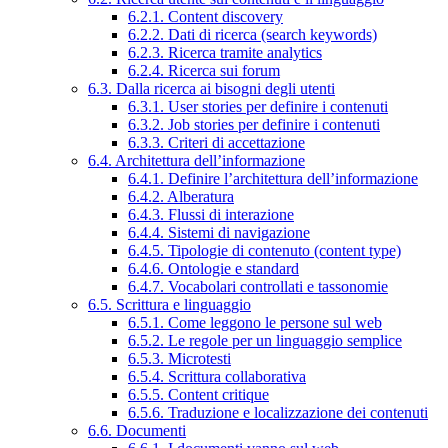
6.2.1. Content discovery
6.2.2. Dati di ricerca (search keywords)
6.2.3. Ricerca tramite analytics
6.2.4. Ricerca sui forum
6.3. Dalla ricerca ai bisogni degli utenti
6.3.1. User stories per definire i contenuti
6.3.2. Job stories per definire i contenuti
6.3.3. Criteri di accettazione
6.4. Architettura dell’informazione
6.4.1. Definire l’architettura dell’informazione
6.4.2. Alberatura
6.4.3. Flussi di interazione
6.4.4. Sistemi di navigazione
6.4.5. Tipologie di contenuto (content type)
6.4.6. Ontologie e standard
6.4.7. Vocabolari controllati e tassonomie
6.5. Scrittura e linguaggio
6.5.1. Come leggono le persone sul web
6.5.2. Le regole per un linguaggio semplice
6.5.3. Microtesti
6.5.4. Scrittura collaborativa
6.5.5. Content critique
6.5.6. Traduzione e localizzazione dei contenuti
6.6. Documenti