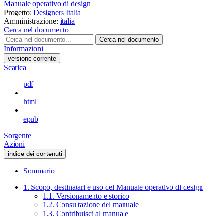
Manuale operativo di design
Progetto:
Designers Italia
Amministrazione:
italia
Cerca nel documento
Cerca nel documento
Informazioni
versione-corrente
Scarica
pdf
html
epub
Sorgente
Azioni
indice dei contenuti
Sommario
1. Scopo, destinatari e uso del Manuale operativo di design
1.1. Versionamento e storico
1.2. Consultazione del manuale
1.3. Contribuisci al manuale