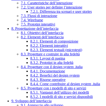
7.1. Caratteristiche dell’interazione
7.2. User stories per definire l’interazione
7.2.1. Differenza tra scenari e user stories
7.3. Flussi di interazione
7.4. Wireframe
7.5. Prototipi interattivi
8. Progettazione dell’interfaccia
8.1. Obiettivi dell’interfaccia
8.2. Elementi dell’interfaccia
8.2.1. Elementi di composizione
8.2.2. Elementi interattivi
8.2.3. Elementi testuali (microtesti)
8.3. Progettare e costruire in alta fedeltà
8.3.1. Layout di pagina
8.3.2. Prototipi in alta fedeltà
8.4. Progettare con il design system .italia
8.4.1. Documentazione
8.4.2. Benefici del design system
8.4.3. Risorse operative
8.4.4. Come contribuire al design system .italia
8.5. Progettare con i modelli di sito e servizi
8.5.1. Vantaggi dell’utilizzo dei modelli
8.5.2. I modelli di sito e servizi disponibili
9. Sviluppo dell’interfaccia
9.1. Approccio allo sviluppo