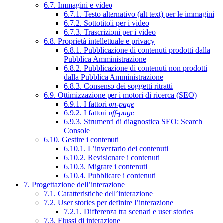
6.7. Immagini e video
6.7.1. Testo alternativo (alt text) per le immagini
6.7.2. Sottotitoli per i video
6.7.3. Trascrizioni per i video
6.8. Proprietà intellettuale e privacy
6.8.1. Pubblicazione di contenuti prodotti dalla
Pubblica Amministrazione
6.8.2. Pubblicazione di contenuti non prodotti
dalla Pubblica Amministrazione
6.8.3. Consenso dei soggetti ritratti
6.9. Ottimizzazione per i motori di ricerca (SEO)
6.9.1. I fattori
on-page
6.9.2. I fattori
off-page
6.9.3. Strumenti di diagnostica SEO: Search
Console
6.10. Gestire i contenuti
6.10.1. L’inventario dei contenuti
6.10.2. Revisionare i contenuti
6.10.3. Migrare i contenuti
6.10.4. Pubblicare i contenuti
7. Progettazione dell’interazione
7.1. Caratteristiche dell’interazione
7.2. User stories per definire l’interazione
7.2.1. Differenza tra scenari e user stories
7.3. Flussi di interazione