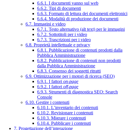
6.6.1. I documenti vanno sul web
6.6.2. Tipi di documenti
6.6.3. Formato di lettura dei documenti elettronici
6.6.4. Modalità di produzione dei documenti
6.7. Immagini e video
6.7.1. Testo alternativo (alt text) per le immagini
6.7.2. Sottotitoli per i video
6.7.3. Trascrizioni per i video
6.8. Proprietà intellettuale e privacy
6.8.1. Pubblicazione di contenuti prodotti dalla
Pubblica Amministrazione
6.8.2. Pubblicazione di contenuti non prodotti
dalla Pubblica Amministrazione
6.8.3. Consenso dei soggetti ritratti
6.9. Ottimizzazione per i motori di ricerca (SEO)
6.9.1. I fattori
on-page
6.9.2. I fattori
off-page
6.9.3. Strumenti di diagnostica SEO: Search
Console
6.10. Gestire i contenuti
6.10.1. L’inventario dei contenuti
6.10.2. Revisionare i contenuti
6.10.3. Migrare i contenuti
6.10.4. Pubblicare i contenuti
7. Progettazione dell’interazione