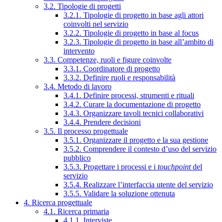
3.2. Tipologie di progetti
3.2.1. Tipologie di progetto in base agli attori
coinvolti nel servizio
3.2.2. Tipologie di progetto in base al focus
3.2.3. Tipologie di progetto in base all’ambito di
intervento
3.3. Competenze, ruoli e figure coinvolte
3.3.1. Coordinatore di progetto
3.3.2. Definire ruoli e responsabilità
3.4. Metodo di lavoro
3.4.1. Definire processi, strumenti e rituali
3.4.2. Curare la documentazione di progetto
3.4.3. Organizzare tavoli tecnici collaborativi
3.4.4. Prendere decisioni
3.5. Il processo progettuale
3.5.1. Organizzare il progetto e la sua gestione
3.5.2. Comprendere il contesto d’uso del servizio
pubblico
3.5.3. Progettare i processi e i
touchpoint
del
servizio
3.5.4. Realizzare l’interfaccia utente del servizio
3.5.5. Validare la soluzione ottenuta
4. Ricerca progettuale
4.1. Ricerca primaria
4.1.1. Interviste