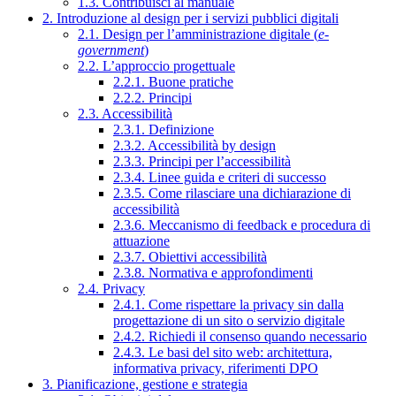
1.3. Contribuisci al manuale
2. Introduzione al design per i servizi pubblici digitali
2.1. Design per l’amministrazione digitale (
e-
government
)
2.2. L’approccio progettuale
2.2.1. Buone pratiche
2.2.2. Principi
2.3. Accessibilità
2.3.1. Definizione
2.3.2. Accessibilità by design
2.3.3. Principi per l’accessibilità
2.3.4. Linee guida e criteri di successo
2.3.5. Come rilasciare una dichiarazione di
accessibilità
2.3.6. Meccanismo di feedback e procedura di
attuazione
2.3.7. Obiettivi accessibilità
2.3.8. Normativa e approfondimenti
2.4. Privacy
2.4.1. Come rispettare la privacy sin dalla
progettazione di un sito o servizio digitale
2.4.2. Richiedi il consenso quando necessario
2.4.3. Le basi del sito web: architettura,
informativa privacy, riferimenti DPO
3. Pianificazione, gestione e strategia