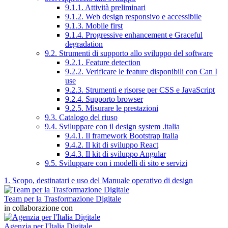
9.1.1. Attività preliminari
9.1.2. Web design responsivo e accessibile
9.1.3. Mobile first
9.1.4. Progressive enhancement e Graceful
degradation
9.2. Strumenti di supporto allo sviluppo del software
9.2.1. Feature detection
9.2.2. Verificare le feature disponibili con Can I
use
9.2.3. Strumenti e risorse per CSS e JavaScript
9.2.4. Supporto browser
9.2.5. Misurare le prestazioni
9.3. Catalogo del riuso
9.4. Sviluppare con il design system .italia
9.4.1. Il framework Bootstrap Italia
9.4.2. Il kit di sviluppo React
9.4.3. Il kit di sviluppo Angular
9.5. Sviluppare con i modelli di sito e servizi
1. Scopo, destinatari e uso del Manuale operativo di design
Team per la Trasformazione Digitale
in collaborazione con
Agenzia per l'Italia Digitale