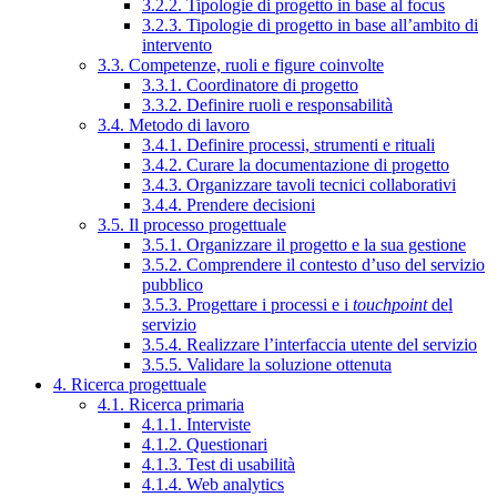
3.2.2. Tipologie di progetto in base al focus
3.2.3. Tipologie di progetto in base all’ambito di
intervento
3.3. Competenze, ruoli e figure coinvolte
3.3.1. Coordinatore di progetto
3.3.2. Definire ruoli e responsabilità
3.4. Metodo di lavoro
3.4.1. Definire processi, strumenti e rituali
3.4.2. Curare la documentazione di progetto
3.4.3. Organizzare tavoli tecnici collaborativi
3.4.4. Prendere decisioni
3.5. Il processo progettuale
3.5.1. Organizzare il progetto e la sua gestione
3.5.2. Comprendere il contesto d’uso del servizio
pubblico
3.5.3. Progettare i processi e i
touchpoint
del
servizio
3.5.4. Realizzare l’interfaccia utente del servizio
3.5.5. Validare la soluzione ottenuta
4. Ricerca progettuale
4.1. Ricerca primaria
4.1.1. Interviste
4.1.2. Questionari
4.1.3. Test di usabilità
4.1.4. Web analytics