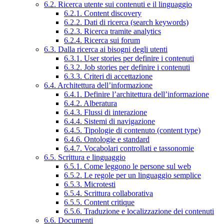
6.2. Ricerca utente sui contenuti e il linguaggio
6.2.1. Content discovery
6.2.2. Dati di ricerca (search keywords)
6.2.3. Ricerca tramite analytics
6.2.4. Ricerca sui forum
6.3. Dalla ricerca ai bisogni degli utenti
6.3.1. User stories per definire i contenuti
6.3.2. Job stories per definire i contenuti
6.3.3. Criteri di accettazione
6.4. Architettura dell’informazione
6.4.1. Definire l’architettura dell’informazione
6.4.2. Alberatura
6.4.3. Flussi di interazione
6.4.4. Sistemi di navigazione
6.4.5. Tipologie di contenuto (content type)
6.4.6. Ontologie e standard
6.4.7. Vocabolari controllati e tassonomie
6.5. Scrittura e linguaggio
6.5.1. Come leggono le persone sul web
6.5.2. Le regole per un linguaggio semplice
6.5.3. Microtesti
6.5.4. Scrittura collaborativa
6.5.5. Content critique
6.5.6. Traduzione e localizzazione dei contenuti
6.6. Documenti