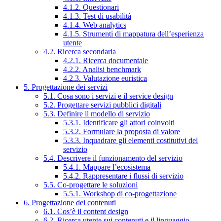
4.1.2. Questionari
4.1.3. Test di usabilità
4.1.4. Web analytics
4.1.5. Strumenti di mappatura dell’esperienza
utente
4.2. Ricerca secondaria
4.2.1. Ricerca documentale
4.2.2. Analisi benchmark
4.2.3. Valutazione euristica
5. Progettazione dei servizi
5.1. Cosa sono i servizi e il service design
5.2. Progettare servizi pubblici digitali
5.3. Definire il modello di servizio
5.3.1. Identificare gli attori coinvolti
5.3.2. Formulare la proposta di valore
5.3.3. Inquadrare gli elementi costitutivi del
servizio
5.4. Descrivere il funzionamento del servizio
5.4.1. Mappare l’ecosistema
5.4.2. Rappresentare i flussi di servizio
5.5. Co-progettare le soluzioni
5.5.1. Workshop di co-progettazione
6. Progettazione dei contenuti
6.1. Cos’è il content design
6.2. Ricerca utente sui contenuti e il linguaggio