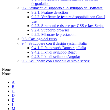
degradation
9.2. Strumenti di supporto allo sviluppo del software
9.2.1. Feature detection
9.2.2. Verificare le feature disponibili con Can I
use
9.2.3. Strumenti e risorse per CSS e JavaScript
9.2.4. Supporto browser
9.2.5. Misurare le prestazioni
9.3. Catalogo del riuso
9.4. Sviluppare con il design system .italia
9.4.1. Il framework Bootstrap Italia
9.4.2. Il kit di sviluppo React
9.4.3. Il kit di sviluppo Angular
9.5. Sviluppare con i modelli di sito e servizi
None
None
A
B
C
D
E
I
M