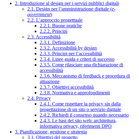
2. Introduzione al design per i servizi pubblici digitali
2.1. Design per l’amministrazione digitale (
e-
government
)
2.2. L’approccio progettuale
2.2.1. Buone pratiche
2.2.2. Principi
2.3. Accessibilità
2.3.1. Definizione
2.3.2. Accessibilità by design
2.3.3. Principi per l’accessibilità
2.3.4. Linee guida e criteri di successo
2.3.5. Come rilasciare una dichiarazione di
accessibilità
2.3.6. Meccanismo di feedback e procedura di
attuazione
2.3.7. Obiettivi accessibilità
2.3.8. Normativa e approfondimenti
2.4. Privacy
2.4.1. Come rispettare la privacy sin dalla
progettazione di un sito o servizio digitale
2.4.2. Richiedi il consenso quando necessario
2.4.3. Le basi del sito web: architettura,
informativa privacy, riferimenti DPO
3. Pianificazione, gestione e strategia
3.1. Obiettivi del progetto