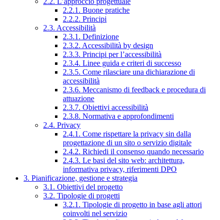
2.2. L’approccio progettuale
2.2.1. Buone pratiche
2.2.2. Principi
2.3. Accessibilità
2.3.1. Definizione
2.3.2. Accessibilità by design
2.3.3. Principi per l’accessibilità
2.3.4. Linee guida e criteri di successo
2.3.5. Come rilasciare una dichiarazione di
accessibilità
2.3.6. Meccanismo di feedback e procedura di
attuazione
2.3.7. Obiettivi accessibilità
2.3.8. Normativa e approfondimenti
2.4. Privacy
2.4.1. Come rispettare la privacy sin dalla
progettazione di un sito o servizio digitale
2.4.2. Richiedi il consenso quando necessario
2.4.3. Le basi del sito web: architettura,
informativa privacy, riferimenti DPO
3. Pianificazione, gestione e strategia
3.1. Obiettivi del progetto
3.2. Tipologie di progetti
3.2.1. Tipologie di progetto in base agli attori
coinvolti nel servizio