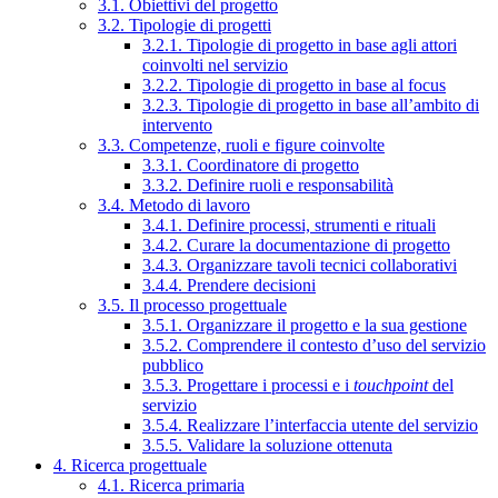
3.1. Obiettivi del progetto
3.2. Tipologie di progetti
3.2.1. Tipologie di progetto in base agli attori
coinvolti nel servizio
3.2.2. Tipologie di progetto in base al focus
3.2.3. Tipologie di progetto in base all’ambito di
intervento
3.3. Competenze, ruoli e figure coinvolte
3.3.1. Coordinatore di progetto
3.3.2. Definire ruoli e responsabilità
3.4. Metodo di lavoro
3.4.1. Definire processi, strumenti e rituali
3.4.2. Curare la documentazione di progetto
3.4.3. Organizzare tavoli tecnici collaborativi
3.4.4. Prendere decisioni
3.5. Il processo progettuale
3.5.1. Organizzare il progetto e la sua gestione
3.5.2. Comprendere il contesto d’uso del servizio
pubblico
3.5.3. Progettare i processi e i
touchpoint
del
servizio
3.5.4. Realizzare l’interfaccia utente del servizio
3.5.5. Validare la soluzione ottenuta
4. Ricerca progettuale
4.1. Ricerca primaria