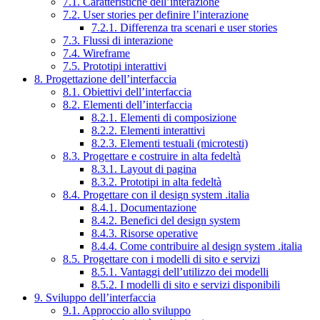
7.1. Caratteristiche dell’interazione
7.2. User stories per definire l’interazione
7.2.1. Differenza tra scenari e user stories
7.3. Flussi di interazione
7.4. Wireframe
7.5. Prototipi interattivi
8. Progettazione dell’interfaccia
8.1. Obiettivi dell’interfaccia
8.2. Elementi dell’interfaccia
8.2.1. Elementi di composizione
8.2.2. Elementi interattivi
8.2.3. Elementi testuali (microtesti)
8.3. Progettare e costruire in alta fedeltà
8.3.1. Layout di pagina
8.3.2. Prototipi in alta fedeltà
8.4. Progettare con il design system .italia
8.4.1. Documentazione
8.4.2. Benefici del design system
8.4.3. Risorse operative
8.4.4. Come contribuire al design system .italia
8.5. Progettare con i modelli di sito e servizi
8.5.1. Vantaggi dell’utilizzo dei modelli
8.5.2. I modelli di sito e servizi disponibili
9. Sviluppo dell’interfaccia
9.1. Approccio allo sviluppo