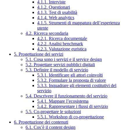
4.1.1. Interviste
4.1.2. Questionari
4.1.3. Test di usabilità
4.1.4. Web analytics
4.1.5. Strumenti di mappatura dell’esperienza
utente
4.2. Ricerca secondaria
4.2.1. Ricerca documentale
4.2.2. Analisi benchmark
4.2.3. Valutazione euristica
5. Progettazione dei servizi
5.1. Cosa sono i servizi e il service design
5.2. Progettare servizi pubblici digitali
5.3. Definire il modello di servizio
5.3.1. Identificare gli attori coinvolti
5.3.2. Formulare la proposta di valore
5.3.3. Inquadrare gli elementi costitutivi del
servizio
5.4. Descrivere il funzionamento del servizio
5.4.1. Mappare l’ecosistema
5.4.2. Rappresentare i flussi di servizio
5.5. Co-progettare le soluzioni
5.5.1. Workshop di co-progettazione
6. Progettazione dei contenuti
6.1. Cos’è il content design