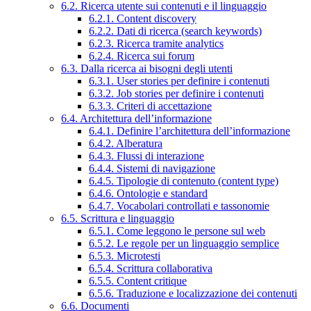
6.2. Ricerca utente sui contenuti e il linguaggio
6.2.1. Content discovery
6.2.2. Dati di ricerca (search keywords)
6.2.3. Ricerca tramite analytics
6.2.4. Ricerca sui forum
6.3. Dalla ricerca ai bisogni degli utenti
6.3.1. User stories per definire i contenuti
6.3.2. Job stories per definire i contenuti
6.3.3. Criteri di accettazione
6.4. Architettura dell’informazione
6.4.1. Definire l’architettura dell’informazione
6.4.2. Alberatura
6.4.3. Flussi di interazione
6.4.4. Sistemi di navigazione
6.4.5. Tipologie di contenuto (content type)
6.4.6. Ontologie e standard
6.4.7. Vocabolari controllati e tassonomie
6.5. Scrittura e linguaggio
6.5.1. Come leggono le persone sul web
6.5.2. Le regole per un linguaggio semplice
6.5.3. Microtesti
6.5.4. Scrittura collaborativa
6.5.5. Content critique
6.5.6. Traduzione e localizzazione dei contenuti
6.6. Documenti