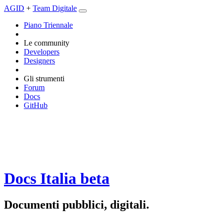
AGID
+
Team Digitale
Piano Triennale
Le community
Developers
Designers
Gli strumenti
Forum
Docs
GitHub
Docs Italia
beta
Documenti pubblici, digitali.