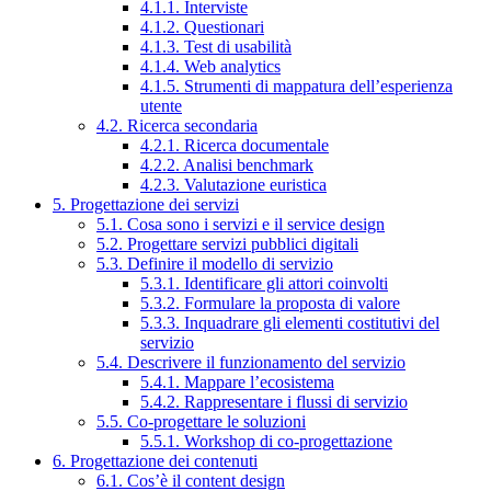
4.1.1. Interviste
4.1.2. Questionari
4.1.3. Test di usabilità
4.1.4. Web analytics
4.1.5. Strumenti di mappatura dell’esperienza
utente
4.2. Ricerca secondaria
4.2.1. Ricerca documentale
4.2.2. Analisi benchmark
4.2.3. Valutazione euristica
5. Progettazione dei servizi
5.1. Cosa sono i servizi e il service design
5.2. Progettare servizi pubblici digitali
5.3. Definire il modello di servizio
5.3.1. Identificare gli attori coinvolti
5.3.2. Formulare la proposta di valore
5.3.3. Inquadrare gli elementi costitutivi del
servizio
5.4. Descrivere il funzionamento del servizio
5.4.1. Mappare l’ecosistema
5.4.2. Rappresentare i flussi di servizio
5.5. Co-progettare le soluzioni
5.5.1. Workshop di co-progettazione
6. Progettazione dei contenuti
6.1. Cos’è il content design