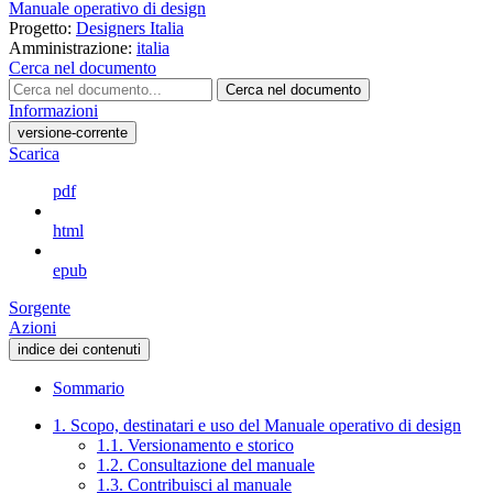
Manuale operativo di design
Progetto:
Designers Italia
Amministrazione:
italia
Cerca nel documento
Cerca nel documento
Informazioni
versione-corrente
Scarica
pdf
html
epub
Sorgente
Azioni
indice dei contenuti
Sommario
1. Scopo, destinatari e uso del Manuale operativo di design
1.1. Versionamento e storico
1.2. Consultazione del manuale
1.3. Contribuisci al manuale