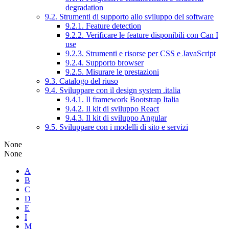
degradation
9.2. Strumenti di supporto allo sviluppo del software
9.2.1. Feature detection
9.2.2. Verificare le feature disponibili con Can I
use
9.2.3. Strumenti e risorse per CSS e JavaScript
9.2.4. Supporto browser
9.2.5. Misurare le prestazioni
9.3. Catalogo del riuso
9.4. Sviluppare con il design system .italia
9.4.1. Il framework Bootstrap Italia
9.4.2. Il kit di sviluppo React
9.4.3. Il kit di sviluppo Angular
9.5. Sviluppare con i modelli di sito e servizi
None
None
A
B
C
D
E
I
M