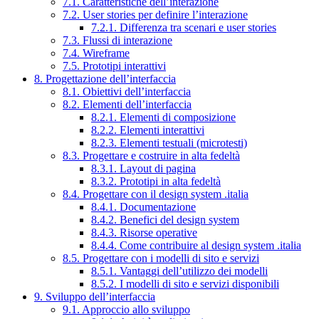
7.1. Caratteristiche dell’interazione
7.2. User stories per definire l’interazione
7.2.1. Differenza tra scenari e user stories
7.3. Flussi di interazione
7.4. Wireframe
7.5. Prototipi interattivi
8. Progettazione dell’interfaccia
8.1. Obiettivi dell’interfaccia
8.2. Elementi dell’interfaccia
8.2.1. Elementi di composizione
8.2.2. Elementi interattivi
8.2.3. Elementi testuali (microtesti)
8.3. Progettare e costruire in alta fedeltà
8.3.1. Layout di pagina
8.3.2. Prototipi in alta fedeltà
8.4. Progettare con il design system .italia
8.4.1. Documentazione
8.4.2. Benefici del design system
8.4.3. Risorse operative
8.4.4. Come contribuire al design system .italia
8.5. Progettare con i modelli di sito e servizi
8.5.1. Vantaggi dell’utilizzo dei modelli
8.5.2. I modelli di sito e servizi disponibili
9. Sviluppo dell’interfaccia
9.1. Approccio allo sviluppo