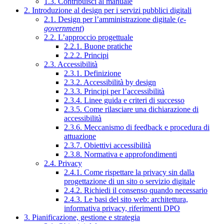
1.3. Contribuisci al manuale
2. Introduzione al design per i servizi pubblici digitali
2.1. Design per l’amministrazione digitale (
e-
government
)
2.2. L’approccio progettuale
2.2.1. Buone pratiche
2.2.2. Principi
2.3. Accessibilità
2.3.1. Definizione
2.3.2. Accessibilità by design
2.3.3. Principi per l’accessibilità
2.3.4. Linee guida e criteri di successo
2.3.5. Come rilasciare una dichiarazione di
accessibilità
2.3.6. Meccanismo di feedback e procedura di
attuazione
2.3.7. Obiettivi accessibilità
2.3.8. Normativa e approfondimenti
2.4. Privacy
2.4.1. Come rispettare la privacy sin dalla
progettazione di un sito o servizio digitale
2.4.2. Richiedi il consenso quando necessario
2.4.3. Le basi del sito web: architettura,
informativa privacy, riferimenti DPO
3. Pianificazione, gestione e strategia