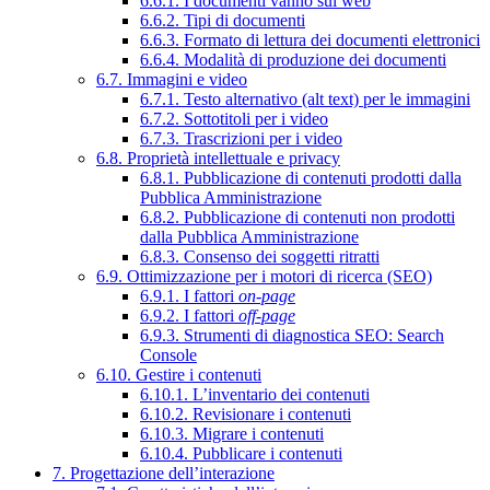
6.6.1. I documenti vanno sul web
6.6.2. Tipi di documenti
6.6.3. Formato di lettura dei documenti elettronici
6.6.4. Modalità di produzione dei documenti
6.7. Immagini e video
6.7.1. Testo alternativo (alt text) per le immagini
6.7.2. Sottotitoli per i video
6.7.3. Trascrizioni per i video
6.8. Proprietà intellettuale e privacy
6.8.1. Pubblicazione di contenuti prodotti dalla
Pubblica Amministrazione
6.8.2. Pubblicazione di contenuti non prodotti
dalla Pubblica Amministrazione
6.8.3. Consenso dei soggetti ritratti
6.9. Ottimizzazione per i motori di ricerca (SEO)
6.9.1. I fattori
on-page
6.9.2. I fattori
off-page
6.9.3. Strumenti di diagnostica SEO: Search
Console
6.10. Gestire i contenuti
6.10.1. L’inventario dei contenuti
6.10.2. Revisionare i contenuti
6.10.3. Migrare i contenuti
6.10.4. Pubblicare i contenuti
7. Progettazione dell’interazione