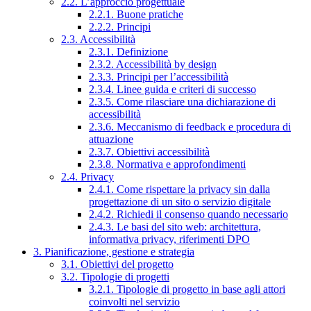
2.2. L’approccio progettuale
2.2.1. Buone pratiche
2.2.2. Principi
2.3. Accessibilità
2.3.1. Definizione
2.3.2. Accessibilità by design
2.3.3. Principi per l’accessibilità
2.3.4. Linee guida e criteri di successo
2.3.5. Come rilasciare una dichiarazione di
accessibilità
2.3.6. Meccanismo di feedback e procedura di
attuazione
2.3.7. Obiettivi accessibilità
2.3.8. Normativa e approfondimenti
2.4. Privacy
2.4.1. Come rispettare la privacy sin dalla
progettazione di un sito o servizio digitale
2.4.2. Richiedi il consenso quando necessario
2.4.3. Le basi del sito web: architettura,
informativa privacy, riferimenti DPO
3. Pianificazione, gestione e strategia
3.1. Obiettivi del progetto
3.2. Tipologie di progetti
3.2.1. Tipologie di progetto in base agli attori
coinvolti nel servizio