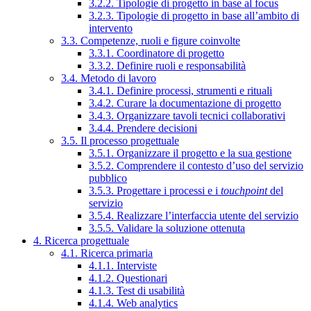
3.2.2. Tipologie di progetto in base al focus
3.2.3. Tipologie di progetto in base all’ambito di
intervento
3.3. Competenze, ruoli e figure coinvolte
3.3.1. Coordinatore di progetto
3.3.2. Definire ruoli e responsabilità
3.4. Metodo di lavoro
3.4.1. Definire processi, strumenti e rituali
3.4.2. Curare la documentazione di progetto
3.4.3. Organizzare tavoli tecnici collaborativi
3.4.4. Prendere decisioni
3.5. Il processo progettuale
3.5.1. Organizzare il progetto e la sua gestione
3.5.2. Comprendere il contesto d’uso del servizio
pubblico
3.5.3. Progettare i processi e i
touchpoint
del
servizio
3.5.4. Realizzare l’interfaccia utente del servizio
3.5.5. Validare la soluzione ottenuta
4. Ricerca progettuale
4.1. Ricerca primaria
4.1.1. Interviste
4.1.2. Questionari
4.1.3. Test di usabilità
4.1.4. Web analytics