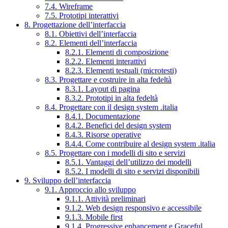
7.4. Wireframe
7.5. Prototipi interattivi
8. Progettazione dell’interfaccia
8.1. Obiettivi dell’interfaccia
8.2. Elementi dell’interfaccia
8.2.1. Elementi di composizione
8.2.2. Elementi interattivi
8.2.3. Elementi testuali (microtesti)
8.3. Progettare e costruire in alta fedeltà
8.3.1. Layout di pagina
8.3.2. Prototipi in alta fedeltà
8.4. Progettare con il design system .italia
8.4.1. Documentazione
8.4.2. Benefici del design system
8.4.3. Risorse operative
8.4.4. Come contribuire al design system .italia
8.5. Progettare con i modelli di sito e servizi
8.5.1. Vantaggi dell’utilizzo dei modelli
8.5.2. I modelli di sito e servizi disponibili
9. Sviluppo dell’interfaccia
9.1. Approccio allo sviluppo
9.1.1. Attività preliminari
9.1.2. Web design responsivo e accessibile
9.1.3. Mobile first
9.1.4. Progressive enhancement e Graceful