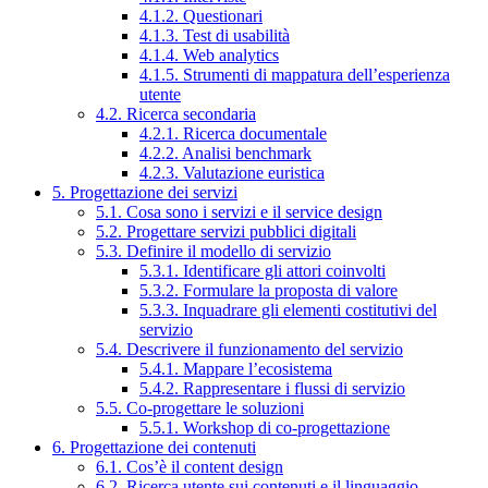
4.1.2. Questionari
4.1.3. Test di usabilità
4.1.4. Web analytics
4.1.5. Strumenti di mappatura dell’esperienza
utente
4.2. Ricerca secondaria
4.2.1. Ricerca documentale
4.2.2. Analisi benchmark
4.2.3. Valutazione euristica
5. Progettazione dei servizi
5.1. Cosa sono i servizi e il service design
5.2. Progettare servizi pubblici digitali
5.3. Definire il modello di servizio
5.3.1. Identificare gli attori coinvolti
5.3.2. Formulare la proposta di valore
5.3.3. Inquadrare gli elementi costitutivi del
servizio
5.4. Descrivere il funzionamento del servizio
5.4.1. Mappare l’ecosistema
5.4.2. Rappresentare i flussi di servizio
5.5. Co-progettare le soluzioni
5.5.1. Workshop di co-progettazione
6. Progettazione dei contenuti
6.1. Cos’è il content design
6.2. Ricerca utente sui contenuti e il linguaggio