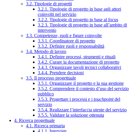
3.2. Tipologie di progetti
3.2.1. Tipologie di progetto in base agli attori
coinvolti nel servizio
3.2.2. Tipologie di progetto in base al focus
3.2.3. Tipologie di progetto in base all’ambito di
intervento
3.3. Competenze, ruoli e figure coinvolte
3.3.1. Coordinatore di progetto
3.3.2. Definire ruoli e responsabilità
3.4. Metodo di lavoro
3.4.1. Definire processi, strumenti e rituali
3.4.2. Curare la documentazione di progetto
3.4.3. Organizzare tavoli tecnici collaborativi
3.4.4. Prendere decisioni
3.5. Il processo progettuale
3.5.1. Organizzare il progetto e la sua gestione
3.5.2. Comprendere il contesto d’uso del servizio
pubblico
3.5.3. Progettare i processi e i
touchpoint
del
servizio
3.5.4. Realizzare l’interfaccia utente del servizio
3.5.5. Validare la soluzione ottenuta
4. Ricerca progettuale
4.1. Ricerca primaria
4.1.1. Interviste