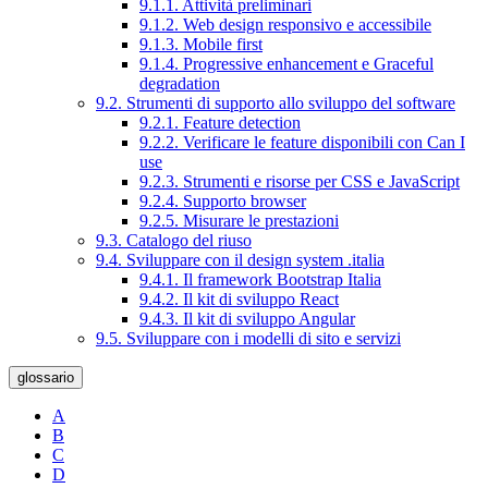
9.1.1. Attività preliminari
9.1.2. Web design responsivo e accessibile
9.1.3. Mobile first
9.1.4. Progressive enhancement e Graceful
degradation
9.2. Strumenti di supporto allo sviluppo del software
9.2.1. Feature detection
9.2.2. Verificare le feature disponibili con Can I
use
9.2.3. Strumenti e risorse per CSS e JavaScript
9.2.4. Supporto browser
9.2.5. Misurare le prestazioni
9.3. Catalogo del riuso
9.4. Sviluppare con il design system .italia
9.4.1. Il framework Bootstrap Italia
9.4.2. Il kit di sviluppo React
9.4.3. Il kit di sviluppo Angular
9.5. Sviluppare con i modelli di sito e servizi
glossario
A
B
C
D