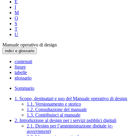
E
I
M
O
S
T
U
Manuale operativo di design
indici e glossario
contenuti
figure
tabelle
glossario
Sommario
1. Scopo, destinatari e uso del Manuale operativo di design
1.1. Versionamento e storico
1.2. Consultazione del manuale
1.3. Contribuisci al manuale
2. Introduzione al design per i servizi pubblici digitali
2.1. Design per l’amministrazione digitale (
e-
government
)