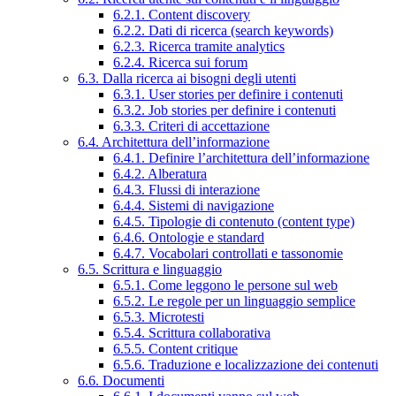
6.2.1. Content discovery
6.2.2. Dati di ricerca (search keywords)
6.2.3. Ricerca tramite analytics
6.2.4. Ricerca sui forum
6.3. Dalla ricerca ai bisogni degli utenti
6.3.1. User stories per definire i contenuti
6.3.2. Job stories per definire i contenuti
6.3.3. Criteri di accettazione
6.4. Architettura dell’informazione
6.4.1. Definire l’architettura dell’informazione
6.4.2. Alberatura
6.4.3. Flussi di interazione
6.4.4. Sistemi di navigazione
6.4.5. Tipologie di contenuto (content type)
6.4.6. Ontologie e standard
6.4.7. Vocabolari controllati e tassonomie
6.5. Scrittura e linguaggio
6.5.1. Come leggono le persone sul web
6.5.2. Le regole per un linguaggio semplice
6.5.3. Microtesti
6.5.4. Scrittura collaborativa
6.5.5. Content critique
6.5.6. Traduzione e localizzazione dei contenuti
6.6. Documenti