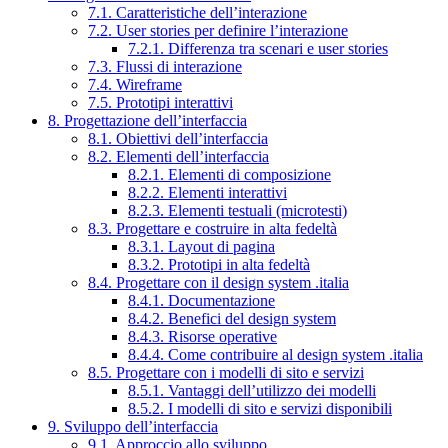
7.1. Caratteristiche dell’interazione
7.2. User stories per definire l’interazione
7.2.1. Differenza tra scenari e user stories
7.3. Flussi di interazione
7.4. Wireframe
7.5. Prototipi interattivi
8. Progettazione dell’interfaccia
8.1. Obiettivi dell’interfaccia
8.2. Elementi dell’interfaccia
8.2.1. Elementi di composizione
8.2.2. Elementi interattivi
8.2.3. Elementi testuali (microtesti)
8.3. Progettare e costruire in alta fedeltà
8.3.1. Layout di pagina
8.3.2. Prototipi in alta fedeltà
8.4. Progettare con il design system .italia
8.4.1. Documentazione
8.4.2. Benefici del design system
8.4.3. Risorse operative
8.4.4. Come contribuire al design system .italia
8.5. Progettare con i modelli di sito e servizi
8.5.1. Vantaggi dell’utilizzo dei modelli
8.5.2. I modelli di sito e servizi disponibili
9. Sviluppo dell’interfaccia
9.1. Approccio allo sviluppo