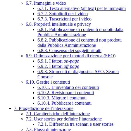
6.7. Immagini e video
6.7.1. Testo alternativo (alt text) per le immagini
6.7.2. Sottotitoli per i video
6.7.3. Trascrizioni per i video
6.8. Proprietà intellettuale e privacy
6.8.1. Pubblicazione di contenuti prodotti dalla
Pubblica Amministrazione
6.8.2. Pubblicazione di contenuti non prodotti
dalla Pubblica Amministrazione
6.8.3. Consenso dei soggetti ritratti
6.9. Ottimizzazione per i motori di ricerca (SEO)
6.9.1. I fattori
on-page
6.9.2. I fattori
off-page
6.9.3. Strumenti di diagnostica SEO: Search
Console
6.10. Gestire i contenuti
6.10.1. L’inventario dei contenuti
6.10.2. Revisionare i contenuti
6.10.3. Migrare i contenuti
6.10.4. Pubblicare i contenuti
7. Progettazione dell’interazione
7.1. Caratteristiche dell’interazione
7.2. User stories per definire l’interazione
7.2.1. Differenza tra scenari e user stories
7.3. Flussi di interazione