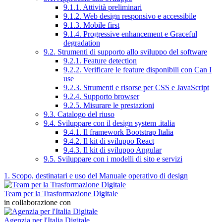
9.1.1. Attività preliminari
9.1.2. Web design responsivo e accessibile
9.1.3. Mobile first
9.1.4. Progressive enhancement e Graceful
degradation
9.2. Strumenti di supporto allo sviluppo del software
9.2.1. Feature detection
9.2.2. Verificare le feature disponibili con Can I
use
9.2.3. Strumenti e risorse per CSS e JavaScript
9.2.4. Supporto browser
9.2.5. Misurare le prestazioni
9.3. Catalogo del riuso
9.4. Sviluppare con il design system .italia
9.4.1. Il framework Bootstrap Italia
9.4.2. Il kit di sviluppo React
9.4.3. Il kit di sviluppo Angular
9.5. Sviluppare con i modelli di sito e servizi
1. Scopo, destinatari e uso del Manuale operativo di design
Team per la Trasformazione Digitale
in collaborazione con
Agenzia per l'Italia Digitale