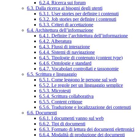
6.2.4. Ricerca sui forum
6.3. Dalla ricerca ai bisogni degli utenti
6.3.1. User stories per definire i contenuti
6.3.2. Job stories per definire i contenuti
6.3.3. Criteri di accettazione
6.4. Architettura dell’informazione
6.4.1. Definire l’architettura dell’informazione
6.4.2. Alberatura
6.4.3. Flussi di interazione
6.4.4. Sistemi di navigazione
6.4.5. Tipologie di contenuto (content type)
6.4.6. Ontologie e standard
6.4.7. Vocabolari controllati e tassonomie
6.5. Scrittura e linguaggio
6.5.1. Come leggono le persone sul web
6.5.2. Le regole per un linguaggio semplice
6.5.3. Microtesti
6.5.4. Scrittura collaborativa
6.5.5. Content critique
6.5.6. Traduzione e localizzazione dei contenuti
6.6. Documenti
6.6.1. I documenti vanno sul web
6.6.2. Tipi di documenti
6.6.3. Formato di lettura dei documenti elettronici
6.6.4. Modalità di produzione dei documenti