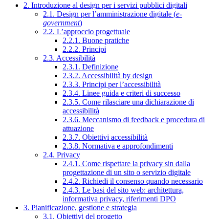
2. Introduzione al design per i servizi pubblici digitali
2.1. Design per l’amministrazione digitale (
e-
government
)
2.2. L’approccio progettuale
2.2.1. Buone pratiche
2.2.2. Principi
2.3. Accessibilità
2.3.1. Definizione
2.3.2. Accessibilità by design
2.3.3. Principi per l’accessibilità
2.3.4. Linee guida e criteri di successo
2.3.5. Come rilasciare una dichiarazione di
accessibilità
2.3.6. Meccanismo di feedback e procedura di
attuazione
2.3.7. Obiettivi accessibilità
2.3.8. Normativa e approfondimenti
2.4. Privacy
2.4.1. Come rispettare la privacy sin dalla
progettazione di un sito o servizio digitale
2.4.2. Richiedi il consenso quando necessario
2.4.3. Le basi del sito web: architettura,
informativa privacy, riferimenti DPO
3. Pianificazione, gestione e strategia
3.1. Obiettivi del progetto