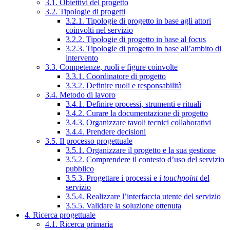
3.1. Obiettivi del progetto
3.2. Tipologie di progetti
3.2.1. Tipologie di progetto in base agli attori
coinvolti nel servizio
3.2.2. Tipologie di progetto in base al focus
3.2.3. Tipologie di progetto in base all’ambito di
intervento
3.3. Competenze, ruoli e figure coinvolte
3.3.1. Coordinatore di progetto
3.3.2. Definire ruoli e responsabilità
3.4. Metodo di lavoro
3.4.1. Definire processi, strumenti e rituali
3.4.2. Curare la documentazione di progetto
3.4.3. Organizzare tavoli tecnici collaborativi
3.4.4. Prendere decisioni
3.5. Il processo progettuale
3.5.1. Organizzare il progetto e la sua gestione
3.5.2. Comprendere il contesto d’uso del servizio
pubblico
3.5.3. Progettare i processi e i
touchpoint
del
servizio
3.5.4. Realizzare l’interfaccia utente del servizio
3.5.5. Validare la soluzione ottenuta
4. Ricerca progettuale
4.1. Ricerca primaria