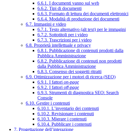
6.6.1. I documenti vanno sul web
6.6.2. Tipi di documenti
6.6.3. Formato di lettura dei documenti elettronici
6.6.4. Modalità di produzione dei documenti
6.7. Immagini e video
6.7.1. Testo alternativo (alt text) per le immagini
6.7.2. Sottotitoli per i video
6.7.3. Trascrizioni per i video
6.8. Proprietà intellettuale e privacy
6.8.1. Pubblicazione di contenuti prodotti dalla
Pubblica Amministrazione
6.8.2. Pubblicazione di contenuti non prodotti
dalla Pubblica Amministrazione
6.8.3. Consenso dei soggetti ritratti
6.9. Ottimizzazione per i motori di ricerca (SEO)
6.9.1. I fattori
on-page
6.9.2. I fattori
off-page
6.9.3. Strumenti di diagnostica SEO: Search
Console
6.10. Gestire i contenuti
6.10.1. L’inventario dei contenuti
6.10.2. Revisionare i contenuti
6.10.3. Migrare i contenuti
6.10.4. Pubblicare i contenuti
7. Progettazione dell’interazione