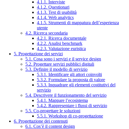
4.1.1. Interviste
4.1.2. Questionari
4.1.3. Test di usabilità
4.1.4. Web analytics
4.1.5. Strumenti di mappatura dell’esperienza
utente
4.2. Ricerca secondaria
4.2.1. Ricerca documentale
4.2.2. Analisi benchmark
4.2.3. Valutazione euristica
5. Progettazione dei servizi
5.1. Cosa sono i servizi e il service design
5.2. Progettare servizi pubblici digitali
5.3. Definire il modello di servizio
5.3.1. Identificare gli attori coinvolti
5.3.2. Formulare la proposta di valore
5.3.3. Inquadrare gli elementi costitutivi del
servizio
5.4. Descrivere il funzionamento del servizio
5.4.1. Mappare l’ecosistema
5.4.2. Rappresentare i flussi di servizio
5.5. Co-progettare le soluzioni
5.5.1. Workshop di co-progettazione
6. Progettazione dei contenuti
6.1. Cos’è il content design