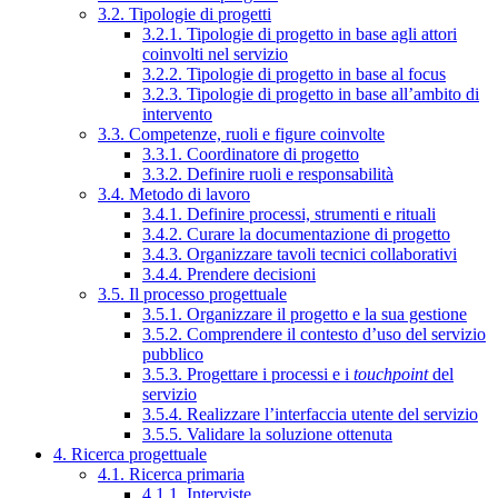
3.2. Tipologie di progetti
3.2.1. Tipologie di progetto in base agli attori
coinvolti nel servizio
3.2.2. Tipologie di progetto in base al focus
3.2.3. Tipologie di progetto in base all’ambito di
intervento
3.3. Competenze, ruoli e figure coinvolte
3.3.1. Coordinatore di progetto
3.3.2. Definire ruoli e responsabilità
3.4. Metodo di lavoro
3.4.1. Definire processi, strumenti e rituali
3.4.2. Curare la documentazione di progetto
3.4.3. Organizzare tavoli tecnici collaborativi
3.4.4. Prendere decisioni
3.5. Il processo progettuale
3.5.1. Organizzare il progetto e la sua gestione
3.5.2. Comprendere il contesto d’uso del servizio
pubblico
3.5.3. Progettare i processi e i
touchpoint
del
servizio
3.5.4. Realizzare l’interfaccia utente del servizio
3.5.5. Validare la soluzione ottenuta
4. Ricerca progettuale
4.1. Ricerca primaria
4.1.1. Interviste