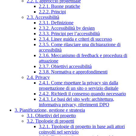
2.2. L’approccio progettuale
2.2.1. Buone pratiche
2.2.2. Principi
2.3. Accessibilità
2.3.1. Definizione
2.3.2. Accessibilità by design
2.3.3. Principi per l’accessibilità
2.3.4. Linee guida e criteri di successo
2.3.5. Come rilasciare una dichiarazione di
accessibilità
2.3.6. Meccanismo di feedback e procedura di
attuazione
2.3.7. Obiettivi accessibilità
2.3.8. Normativa e approfondimenti
2.4. Privacy
2.4.1. Come rispettare la privacy sin dalla
progettazione di un sito o servizio digitale
2.4.2. Richiedi il consenso quando necessario
2.4.3. Le basi del sito web: architettura,
informativa privacy, riferimenti DPO
3. Pianificazione, gestione e strategia
3.1. Obiettivi del progetto
3.2. Tipologie di progetti
3.2.1. Tipologie di progetto in base agli attori
coinvolti nel servizio