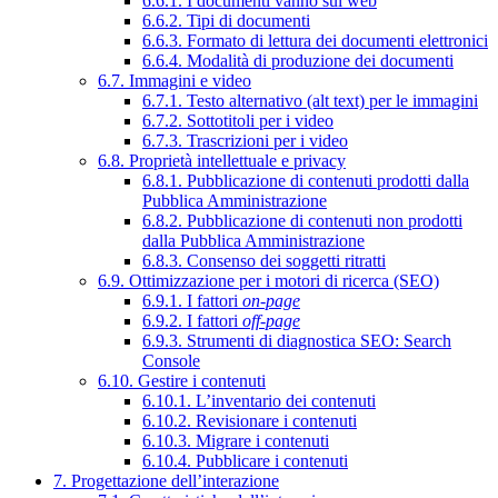
6.6.1. I documenti vanno sul web
6.6.2. Tipi di documenti
6.6.3. Formato di lettura dei documenti elettronici
6.6.4. Modalità di produzione dei documenti
6.7. Immagini e video
6.7.1. Testo alternativo (alt text) per le immagini
6.7.2. Sottotitoli per i video
6.7.3. Trascrizioni per i video
6.8. Proprietà intellettuale e privacy
6.8.1. Pubblicazione di contenuti prodotti dalla
Pubblica Amministrazione
6.8.2. Pubblicazione di contenuti non prodotti
dalla Pubblica Amministrazione
6.8.3. Consenso dei soggetti ritratti
6.9. Ottimizzazione per i motori di ricerca (SEO)
6.9.1. I fattori
on-page
6.9.2. I fattori
off-page
6.9.3. Strumenti di diagnostica SEO: Search
Console
6.10. Gestire i contenuti
6.10.1. L’inventario dei contenuti
6.10.2. Revisionare i contenuti
6.10.3. Migrare i contenuti
6.10.4. Pubblicare i contenuti
7. Progettazione dell’interazione