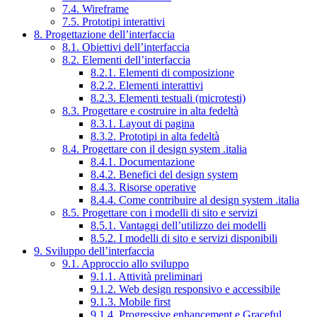
7.4. Wireframe
7.5. Prototipi interattivi
8. Progettazione dell’interfaccia
8.1. Obiettivi dell’interfaccia
8.2. Elementi dell’interfaccia
8.2.1. Elementi di composizione
8.2.2. Elementi interattivi
8.2.3. Elementi testuali (microtesti)
8.3. Progettare e costruire in alta fedeltà
8.3.1. Layout di pagina
8.3.2. Prototipi in alta fedeltà
8.4. Progettare con il design system .italia
8.4.1. Documentazione
8.4.2. Benefici del design system
8.4.3. Risorse operative
8.4.4. Come contribuire al design system .italia
8.5. Progettare con i modelli di sito e servizi
8.5.1. Vantaggi dell’utilizzo dei modelli
8.5.2. I modelli di sito e servizi disponibili
9. Sviluppo dell’interfaccia
9.1. Approccio allo sviluppo
9.1.1. Attività preliminari
9.1.2. Web design responsivo e accessibile
9.1.3. Mobile first
9.1.4. Progressive enhancement e Graceful