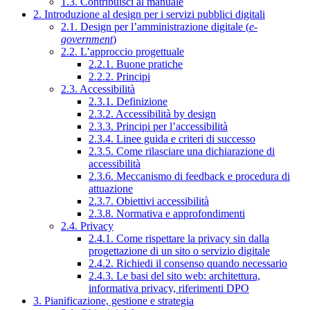
1.3. Contribuisci al manuale
2. Introduzione al design per i servizi pubblici digitali
2.1. Design per l’amministrazione digitale (
e-
government
)
2.2. L’approccio progettuale
2.2.1. Buone pratiche
2.2.2. Principi
2.3. Accessibilità
2.3.1. Definizione
2.3.2. Accessibilità by design
2.3.3. Principi per l’accessibilità
2.3.4. Linee guida e criteri di successo
2.3.5. Come rilasciare una dichiarazione di
accessibilità
2.3.6. Meccanismo di feedback e procedura di
attuazione
2.3.7. Obiettivi accessibilità
2.3.8. Normativa e approfondimenti
2.4. Privacy
2.4.1. Come rispettare la privacy sin dalla
progettazione di un sito o servizio digitale
2.4.2. Richiedi il consenso quando necessario
2.4.3. Le basi del sito web: architettura,
informativa privacy, riferimenti DPO
3. Pianificazione, gestione e strategia