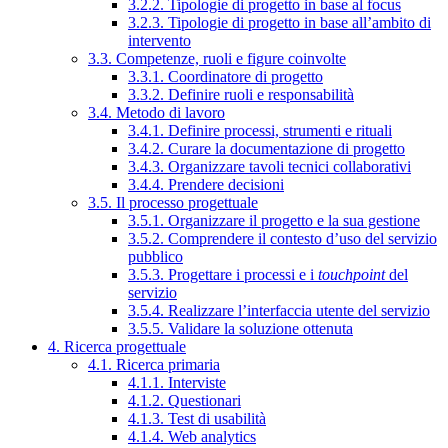
3.2.2. Tipologie di progetto in base al focus
3.2.3. Tipologie di progetto in base all’ambito di
intervento
3.3. Competenze, ruoli e figure coinvolte
3.3.1. Coordinatore di progetto
3.3.2. Definire ruoli e responsabilità
3.4. Metodo di lavoro
3.4.1. Definire processi, strumenti e rituali
3.4.2. Curare la documentazione di progetto
3.4.3. Organizzare tavoli tecnici collaborativi
3.4.4. Prendere decisioni
3.5. Il processo progettuale
3.5.1. Organizzare il progetto e la sua gestione
3.5.2. Comprendere il contesto d’uso del servizio
pubblico
3.5.3. Progettare i processi e i
touchpoint
del
servizio
3.5.4. Realizzare l’interfaccia utente del servizio
3.5.5. Validare la soluzione ottenuta
4. Ricerca progettuale
4.1. Ricerca primaria
4.1.1. Interviste
4.1.2. Questionari
4.1.3. Test di usabilità
4.1.4. Web analytics