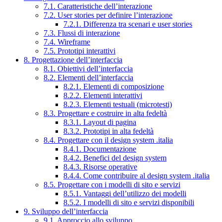
7.1. Caratteristiche dell’interazione
7.2. User stories per definire l’interazione
7.2.1. Differenza tra scenari e user stories
7.3. Flussi di interazione
7.4. Wireframe
7.5. Prototipi interattivi
8. Progettazione dell’interfaccia
8.1. Obiettivi dell’interfaccia
8.2. Elementi dell’interfaccia
8.2.1. Elementi di composizione
8.2.2. Elementi interattivi
8.2.3. Elementi testuali (microtesti)
8.3. Progettare e costruire in alta fedeltà
8.3.1. Layout di pagina
8.3.2. Prototipi in alta fedeltà
8.4. Progettare con il design system .italia
8.4.1. Documentazione
8.4.2. Benefici del design system
8.4.3. Risorse operative
8.4.4. Come contribuire al design system .italia
8.5. Progettare con i modelli di sito e servizi
8.5.1. Vantaggi dell’utilizzo dei modelli
8.5.2. I modelli di sito e servizi disponibili
9. Sviluppo dell’interfaccia
9.1. Approccio allo sviluppo