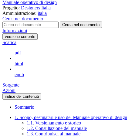
Manuale operativo di design
Progetto:
Designers Italia
Amministrazione:
italia
Cerca nel documento
Cerca nel documento
Informazioni
versione-corrente
Scarica
pdf
html
epub
Sorgente
Azioni
indice dei contenuti
Sommario
1. Scopo, destinatari e uso del Manuale operativo di design
1.1. Versionamento e storico
1.2. Consultazione del manuale
1.3. Contribuisci al manuale