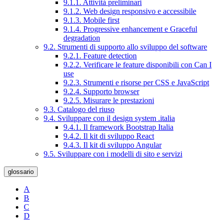
9.1.1. Attività preliminari
9.1.2. Web design responsivo e accessibile
9.1.3. Mobile first
9.1.4. Progressive enhancement e Graceful
degradation
9.2. Strumenti di supporto allo sviluppo del software
9.2.1. Feature detection
9.2.2. Verificare le feature disponibili con Can I
use
9.2.3. Strumenti e risorse per CSS e JavaScript
9.2.4. Supporto browser
9.2.5. Misurare le prestazioni
9.3. Catalogo del riuso
9.4. Sviluppare con il design system .italia
9.4.1. Il framework Bootstrap Italia
9.4.2. Il kit di sviluppo React
9.4.3. Il kit di sviluppo Angular
9.5. Sviluppare con i modelli di sito e servizi
glossario
A
B
C
D