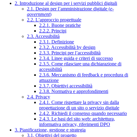
2. Introduzione al design per i servizi pubblici digitali
2.1. Design per l’amministrazione digitale (
e-
government
)
2.2. L’approccio progettuale
2.2.1. Buone pratiche
2.2.2. Principi
2.3. Accessibilità
2.3.1. Definizione
2.3.2. Accessibilità by design
2.3.3. Principi per l’accessibilità
2.3.4. Linee guida e criteri di successo
2.3.5. Come rilasciare una dichiarazione di
accessibilità
2.3.6. Meccanismo di feedback e procedura di
attuazione
2.3.7. Obiettivi accessibilità
2.3.8. Normativa e approfondimenti
2.4. Privacy
2.4.1. Come rispettare la privacy sin dalla
progettazione di un sito o servizio digitale
2.4.2. Richiedi il consenso quando necessario
2.4.3. Le basi del sito web: architettura,
informativa privacy, riferimenti DPO
3. Pianificazione, gestione e strategia
3.1. Obiettivi del progetto