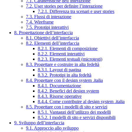
7.1. Caratteristiche dell’interazione
7.2. User stories per definire l’interazione
7.2.1. Differenza tra scenari e user stories
7.3. Flussi di interazione
7.4. Wireframe
7.5. Prototipi interattivi
8. Progettazione dell’interfaccia
8.1. Obiettivi dell’interfaccia
8.2. Elementi dell’interfaccia
8.2.1. Elementi di composizione
8.2.2. Elementi interattivi
8.2.3. Elementi testuali (microtesti)
8.3. Progettare e costruire in alta fedeltà
8.3.1. Layout di pagina
8.3.2. Prototipi in alta fedeltà
8.4. Progettare con il design system .italia
8.4.1. Documentazione
8.4.2. Benefici del design system
8.4.3. Risorse operative
8.4.4. Come contribuire al design system .italia
8.5. Progettare con i modelli di sito e servizi
8.5.1. Vantaggi dell’utilizzo dei modelli
8.5.2. I modelli di sito e servizi disponibili
9. Sviluppo dell’interfaccia
9.1. Approccio allo sviluppo