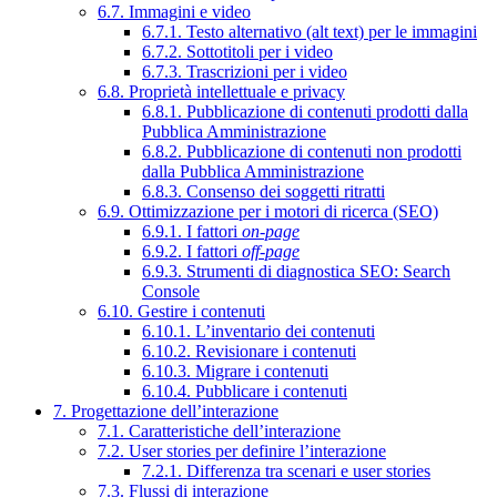
6.7. Immagini e video
6.7.1. Testo alternativo (alt text) per le immagini
6.7.2. Sottotitoli per i video
6.7.3. Trascrizioni per i video
6.8. Proprietà intellettuale e privacy
6.8.1. Pubblicazione di contenuti prodotti dalla
Pubblica Amministrazione
6.8.2. Pubblicazione di contenuti non prodotti
dalla Pubblica Amministrazione
6.8.3. Consenso dei soggetti ritratti
6.9. Ottimizzazione per i motori di ricerca (SEO)
6.9.1. I fattori
on-page
6.9.2. I fattori
off-page
6.9.3. Strumenti di diagnostica SEO: Search
Console
6.10. Gestire i contenuti
6.10.1. L’inventario dei contenuti
6.10.2. Revisionare i contenuti
6.10.3. Migrare i contenuti
6.10.4. Pubblicare i contenuti
7. Progettazione dell’interazione
7.1. Caratteristiche dell’interazione
7.2. User stories per definire l’interazione
7.2.1. Differenza tra scenari e user stories
7.3. Flussi di interazione