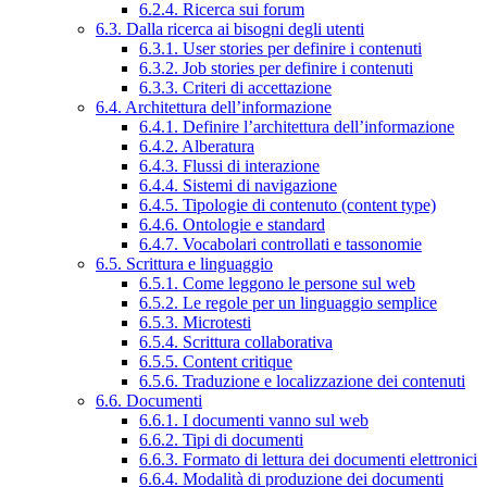
6.2.4. Ricerca sui forum
6.3. Dalla ricerca ai bisogni degli utenti
6.3.1. User stories per definire i contenuti
6.3.2. Job stories per definire i contenuti
6.3.3. Criteri di accettazione
6.4. Architettura dell’informazione
6.4.1. Definire l’architettura dell’informazione
6.4.2. Alberatura
6.4.3. Flussi di interazione
6.4.4. Sistemi di navigazione
6.4.5. Tipologie di contenuto (content type)
6.4.6. Ontologie e standard
6.4.7. Vocabolari controllati e tassonomie
6.5. Scrittura e linguaggio
6.5.1. Come leggono le persone sul web
6.5.2. Le regole per un linguaggio semplice
6.5.3. Microtesti
6.5.4. Scrittura collaborativa
6.5.5. Content critique
6.5.6. Traduzione e localizzazione dei contenuti
6.6. Documenti
6.6.1. I documenti vanno sul web
6.6.2. Tipi di documenti
6.6.3. Formato di lettura dei documenti elettronici
6.6.4. Modalità di produzione dei documenti