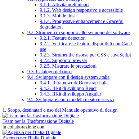
9.1.1. Attività preliminari
9.1.2. Web design responsivo e accessibile
9.1.3. Mobile first
9.1.4. Progressive enhancement e Graceful
degradation
9.2. Strumenti di supporto allo sviluppo del software
9.2.1. Feature detection
9.2.2. Verificare le feature disponibili con Can I
use
9.2.3. Strumenti e risorse per CSS e JavaScript
9.2.4. Supporto browser
9.2.5. Misurare le prestazioni
9.3. Catalogo del riuso
9.4. Sviluppare con il design system .italia
9.4.1. Il framework Bootstrap Italia
9.4.2. Il kit di sviluppo React
9.4.3. Il kit di sviluppo Angular
9.5. Sviluppare con i modelli di sito e servizi
1. Scopo, destinatari e uso del Manuale operativo di design
Team per la Trasformazione Digitale
in collaborazione con
Agenzia per l'Italia Digitale