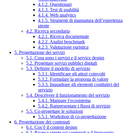
4.1.2. Questionari
4.1.3. Test di usabilità
4.1.4. Web analytics
4.1.5. Strumenti di mappatura dell’esperienza
utente
4.2. Ricerca secondaria
4.2.1. Ricerca documentale
4.2.2. Analisi benchmark
4.2.3. Valutazione euristica
5. Progettazione dei servizi
5.1. Cosa sono i servizi e il service design
5.2. Progettare servizi pubblici digitali
5.3. Definire il modello di servizio
5.3.1. Identificare gli attori coinvolti
5.3.2. Formulare la proposta di valore
5.3.3. Inquadrare gli elementi costitutivi del
servizio
5.4. Descrivere il funzionamento del servizio
5.4.1. Mappare l’ecosistema
5.4.2. Rappresentare i flussi di servizio
5.5. Co-progettare le soluzioni
5.5.1. Workshop di co-progettazione
6. Progettazione dei contenuti
6.1. Cos’è il content design
6.2. Ricerca utente sui contenuti e il linguaggio