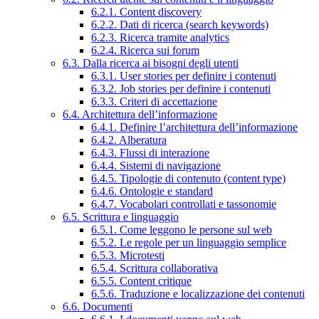
6.2.1. Content discovery
6.2.2. Dati di ricerca (search keywords)
6.2.3. Ricerca tramite analytics
6.2.4. Ricerca sui forum
6.3. Dalla ricerca ai bisogni degli utenti
6.3.1. User stories per definire i contenuti
6.3.2. Job stories per definire i contenuti
6.3.3. Criteri di accettazione
6.4. Architettura dell’informazione
6.4.1. Definire l’architettura dell’informazione
6.4.2. Alberatura
6.4.3. Flussi di interazione
6.4.4. Sistemi di navigazione
6.4.5. Tipologie di contenuto (content type)
6.4.6. Ontologie e standard
6.4.7. Vocabolari controllati e tassonomie
6.5. Scrittura e linguaggio
6.5.1. Come leggono le persone sul web
6.5.2. Le regole per un linguaggio semplice
6.5.3. Microtesti
6.5.4. Scrittura collaborativa
6.5.5. Content critique
6.5.6. Traduzione e localizzazione dei contenuti
6.6. Documenti