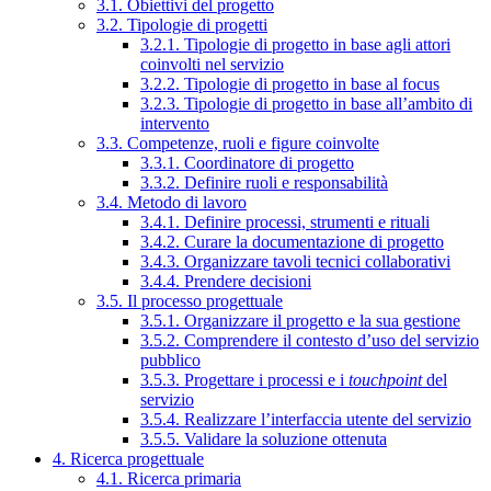
3.1. Obiettivi del progetto
3.2. Tipologie di progetti
3.2.1. Tipologie di progetto in base agli attori
coinvolti nel servizio
3.2.2. Tipologie di progetto in base al focus
3.2.3. Tipologie di progetto in base all’ambito di
intervento
3.3. Competenze, ruoli e figure coinvolte
3.3.1. Coordinatore di progetto
3.3.2. Definire ruoli e responsabilità
3.4. Metodo di lavoro
3.4.1. Definire processi, strumenti e rituali
3.4.2. Curare la documentazione di progetto
3.4.3. Organizzare tavoli tecnici collaborativi
3.4.4. Prendere decisioni
3.5. Il processo progettuale
3.5.1. Organizzare il progetto e la sua gestione
3.5.2. Comprendere il contesto d’uso del servizio
pubblico
3.5.3. Progettare i processi e i
touchpoint
del
servizio
3.5.4. Realizzare l’interfaccia utente del servizio
3.5.5. Validare la soluzione ottenuta
4. Ricerca progettuale
4.1. Ricerca primaria