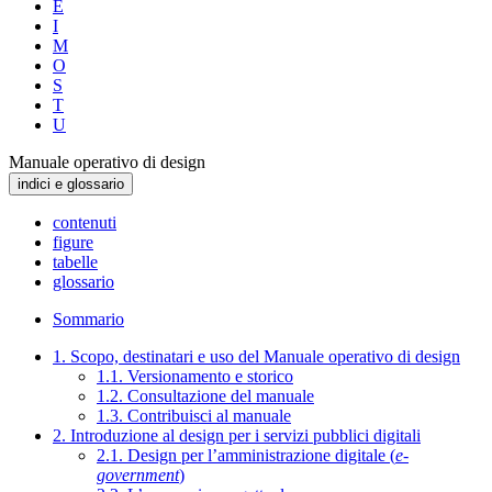
E
I
M
O
S
T
U
Manuale operativo di design
indici e glossario
contenuti
figure
tabelle
glossario
Sommario
1. Scopo, destinatari e uso del Manuale operativo di design
1.1. Versionamento e storico
1.2. Consultazione del manuale
1.3. Contribuisci al manuale
2. Introduzione al design per i servizi pubblici digitali
2.1. Design per l’amministrazione digitale (
e-
government
)