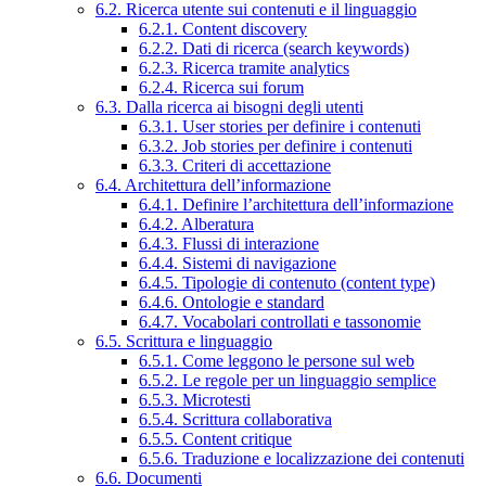
6.2. Ricerca utente sui contenuti e il linguaggio
6.2.1. Content discovery
6.2.2. Dati di ricerca (search keywords)
6.2.3. Ricerca tramite analytics
6.2.4. Ricerca sui forum
6.3. Dalla ricerca ai bisogni degli utenti
6.3.1. User stories per definire i contenuti
6.3.2. Job stories per definire i contenuti
6.3.3. Criteri di accettazione
6.4. Architettura dell’informazione
6.4.1. Definire l’architettura dell’informazione
6.4.2. Alberatura
6.4.3. Flussi di interazione
6.4.4. Sistemi di navigazione
6.4.5. Tipologie di contenuto (content type)
6.4.6. Ontologie e standard
6.4.7. Vocabolari controllati e tassonomie
6.5. Scrittura e linguaggio
6.5.1. Come leggono le persone sul web
6.5.2. Le regole per un linguaggio semplice
6.5.3. Microtesti
6.5.4. Scrittura collaborativa
6.5.5. Content critique
6.5.6. Traduzione e localizzazione dei contenuti
6.6. Documenti