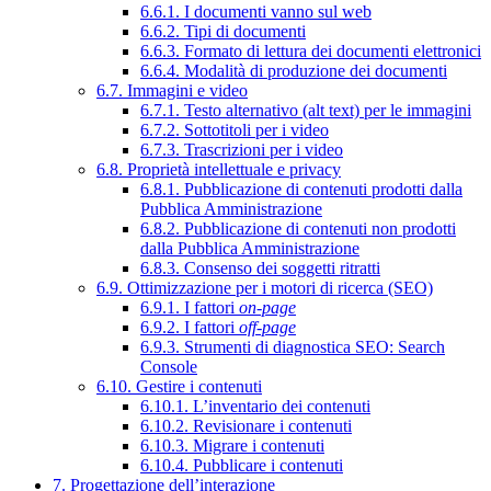
6.6.1. I documenti vanno sul web
6.6.2. Tipi di documenti
6.6.3. Formato di lettura dei documenti elettronici
6.6.4. Modalità di produzione dei documenti
6.7. Immagini e video
6.7.1. Testo alternativo (alt text) per le immagini
6.7.2. Sottotitoli per i video
6.7.3. Trascrizioni per i video
6.8. Proprietà intellettuale e privacy
6.8.1. Pubblicazione di contenuti prodotti dalla
Pubblica Amministrazione
6.8.2. Pubblicazione di contenuti non prodotti
dalla Pubblica Amministrazione
6.8.3. Consenso dei soggetti ritratti
6.9. Ottimizzazione per i motori di ricerca (SEO)
6.9.1. I fattori
on-page
6.9.2. I fattori
off-page
6.9.3. Strumenti di diagnostica SEO: Search
Console
6.10. Gestire i contenuti
6.10.1. L’inventario dei contenuti
6.10.2. Revisionare i contenuti
6.10.3. Migrare i contenuti
6.10.4. Pubblicare i contenuti
7. Progettazione dell’interazione