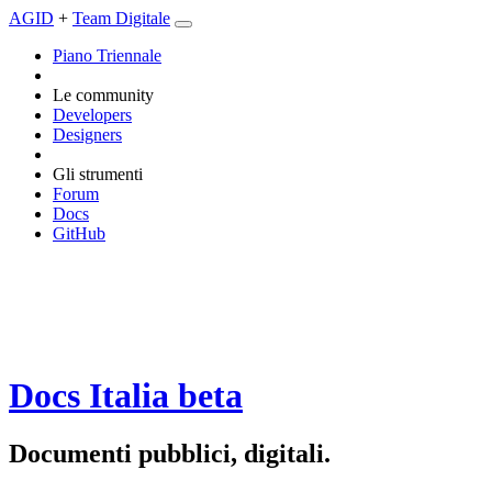
AGID
+
Team Digitale
Piano Triennale
Le community
Developers
Designers
Gli strumenti
Forum
Docs
GitHub
Docs Italia
beta
Documenti pubblici, digitali.