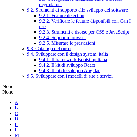
degradation
9.2. Strumenti di supporto allo sviluppo del software
9.2.1. Feature detection
9.2.2. Verificare le feature disponibili con Can I
use
9.2.3. Strumenti e risorse per CSS e JavaScript
9.2.4. Supporto browser
9.2.5. Misurare le prestazioni
9.3. Catalogo del riuso
9.4. Sviluppare con il design system .italia
9.4.1. Il framework Bootstrap Italia
9.4.2. Il kit di sviluppo React
9.4.3. Il kit di sviluppo Angular
9.5. Sviluppare con i modelli di sito e servizi
None
None
A
B
C
D
E
I
M