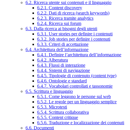
6.2. Ricerca utente sui contenuti e il linguaggio
6.2.1. Content discovery
6.2.2. Dati di ricerca (search keywords)
6.2.3. Ricerca tramite analytics
6.2.4. Ricerca sui forum
6.3. Dalla ricerca ai bisogni degli utenti
6.3.1. User stories per definire i contenuti
6.3.2. Job stories per definire i contenuti
6.3.3. Criteri di accettazione
6.4. Architettura dell’informazione
6.4.1. Definire l’architettura dell’informazione
6.4.2. Alberatura
6.4.3. Flussi di interazione
6.4.4. Sistemi di navigazione
6.4.5. Tipologie di contenuto (content type)
6.4.6. Ontologie e standard
6.4.7. Vocabolari controllati e tassonomie
6.5. Scrittura e linguaggio
6.5.1. Come leggono le persone sul web
6.5.2. Le regole per un linguaggio semplice
6.5.3. Microtesti
6.5.4. Scrittura collaborativa
6.5.5. Content critique
6.5.6. Traduzione e localizzazione dei contenuti
6.6. Documenti