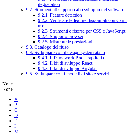
degradation
9.2. Strumenti di supporto allo sviluppo del software
9.2.1. Feature detection
9.2.2. Verificare le feature disponibili con Can I
use
9.2.3. Strumenti e risorse per CSS e JavaScript
9.2.4. Supporto browser
9.2.5. Misurare le prestazioni
9.3. Catalogo del riuso
9.4. Sviluppare con il design system .italia
9.4.1. Il framework Bootstrap Italia
9.4.2. Il kit di sviluppo React
9.4.3. Il kit di sviluppo Angular
9.5. Sviluppare con i modelli di sito e servizi
None
None
A
B
C
D
E
I
M