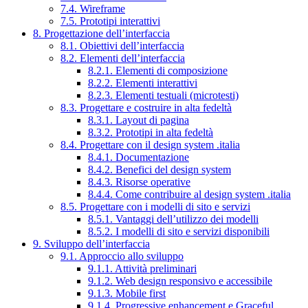
7.4. Wireframe
7.5. Prototipi interattivi
8. Progettazione dell’interfaccia
8.1. Obiettivi dell’interfaccia
8.2. Elementi dell’interfaccia
8.2.1. Elementi di composizione
8.2.2. Elementi interattivi
8.2.3. Elementi testuali (microtesti)
8.3. Progettare e costruire in alta fedeltà
8.3.1. Layout di pagina
8.3.2. Prototipi in alta fedeltà
8.4. Progettare con il design system .italia
8.4.1. Documentazione
8.4.2. Benefici del design system
8.4.3. Risorse operative
8.4.4. Come contribuire al design system .italia
8.5. Progettare con i modelli di sito e servizi
8.5.1. Vantaggi dell’utilizzo dei modelli
8.5.2. I modelli di sito e servizi disponibili
9. Sviluppo dell’interfaccia
9.1. Approccio allo sviluppo
9.1.1. Attività preliminari
9.1.2. Web design responsivo e accessibile
9.1.3. Mobile first
9.1.4. Progressive enhancement e Graceful