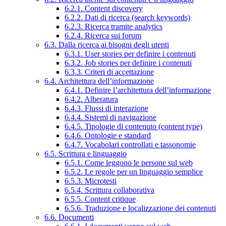
6.2.1. Content discovery
6.2.2. Dati di ricerca (search keywords)
6.2.3. Ricerca tramite analytics
6.2.4. Ricerca sui forum
6.3. Dalla ricerca ai bisogni degli utenti
6.3.1. User stories per definire i contenuti
6.3.2. Job stories per definire i contenuti
6.3.3. Criteri di accettazione
6.4. Architettura dell’informazione
6.4.1. Definire l’architettura dell’informazione
6.4.2. Alberatura
6.4.3. Flussi di interazione
6.4.4. Sistemi di navigazione
6.4.5. Tipologie di contenuto (content type)
6.4.6. Ontologie e standard
6.4.7. Vocabolari controllati e tassonomie
6.5. Scrittura e linguaggio
6.5.1. Come leggono le persone sul web
6.5.2. Le regole per un linguaggio semplice
6.5.3. Microtesti
6.5.4. Scrittura collaborativa
6.5.5. Content critique
6.5.6. Traduzione e localizzazione dei contenuti
6.6. Documenti