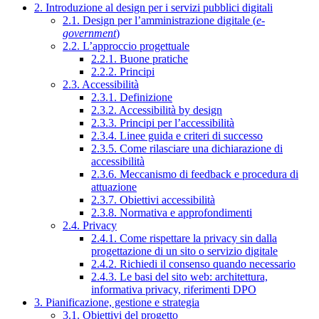
2. Introduzione al design per i servizi pubblici digitali
2.1. Design per l’amministrazione digitale (
e-
government
)
2.2. L’approccio progettuale
2.2.1. Buone pratiche
2.2.2. Principi
2.3. Accessibilità
2.3.1. Definizione
2.3.2. Accessibilità by design
2.3.3. Principi per l’accessibilità
2.3.4. Linee guida e criteri di successo
2.3.5. Come rilasciare una dichiarazione di
accessibilità
2.3.6. Meccanismo di feedback e procedura di
attuazione
2.3.7. Obiettivi accessibilità
2.3.8. Normativa e approfondimenti
2.4. Privacy
2.4.1. Come rispettare la privacy sin dalla
progettazione di un sito o servizio digitale
2.4.2. Richiedi il consenso quando necessario
2.4.3. Le basi del sito web: architettura,
informativa privacy, riferimenti DPO
3. Pianificazione, gestione e strategia
3.1. Obiettivi del progetto