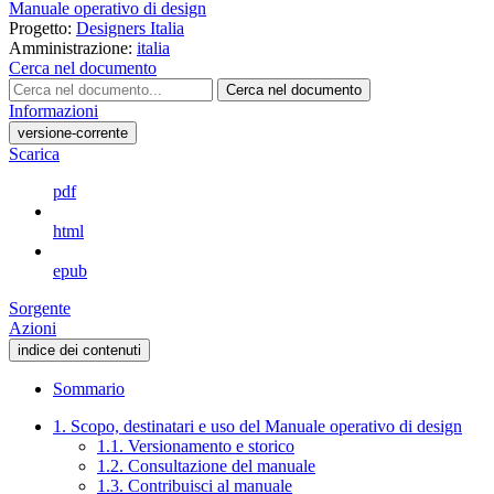
Manuale operativo di design
Progetto:
Designers Italia
Amministrazione:
italia
Cerca nel documento
Cerca nel documento
Informazioni
versione-corrente
Scarica
pdf
html
epub
Sorgente
Azioni
indice dei contenuti
Sommario
1. Scopo, destinatari e uso del Manuale operativo di design
1.1. Versionamento e storico
1.2. Consultazione del manuale
1.3. Contribuisci al manuale