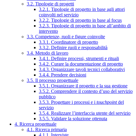
3.2. Tipologie di progetti
3.2.1. Tipologie di progetto in base agli attori
coinvolti nel servizio
3.2.2. Tipologie di progetto in base al focus
3.2.3. Tipologie di progetto in base all’ambito di
intervento
3.3. Competenze, ruoli e figure coinvolte
3.3.1. Coordinatore di progetto
3.3.2. Definire ruoli e responsabilità
3.4. Metodo di lavoro
3.4.1. Definire processi, strumenti e rituali
3.4.2. Curare la documentazione di progetto
3.4.3. Organizzare tavoli tecnici collaborativi
3.4.4. Prendere decisioni
3.5. Il processo progettuale
3.5.1. Organizzare il progetto e la sua gestione
3.5.2. Comprendere il contesto d’uso del servizio
pubblico
3.5.3. Progettare i processi e i
touchpoint
del
servizio
3.5.4. Realizzare l’interfaccia utente del servizio
3.5.5. Validare la soluzione ottenuta
4. Ricerca progettuale
4.1. Ricerca primaria
4.1.1. Interviste