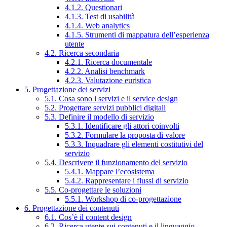
4.1.2. Questionari
4.1.3. Test di usabilità
4.1.4. Web analytics
4.1.5. Strumenti di mappatura dell’esperienza
utente
4.2. Ricerca secondaria
4.2.1. Ricerca documentale
4.2.2. Analisi benchmark
4.2.3. Valutazione euristica
5. Progettazione dei servizi
5.1. Cosa sono i servizi e il service design
5.2. Progettare servizi pubblici digitali
5.3. Definire il modello di servizio
5.3.1. Identificare gli attori coinvolti
5.3.2. Formulare la proposta di valore
5.3.3. Inquadrare gli elementi costitutivi del
servizio
5.4. Descrivere il funzionamento del servizio
5.4.1. Mappare l’ecosistema
5.4.2. Rappresentare i flussi di servizio
5.5. Co-progettare le soluzioni
5.5.1. Workshop di co-progettazione
6. Progettazione dei contenuti
6.1. Cos’è il content design
6.2. Ricerca utente sui contenuti e il linguaggio