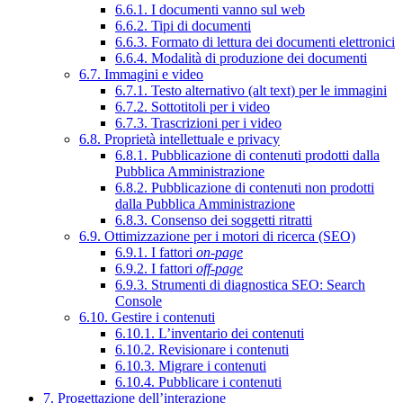
6.6.1. I documenti vanno sul web
6.6.2. Tipi di documenti
6.6.3. Formato di lettura dei documenti elettronici
6.6.4. Modalità di produzione dei documenti
6.7. Immagini e video
6.7.1. Testo alternativo (alt text) per le immagini
6.7.2. Sottotitoli per i video
6.7.3. Trascrizioni per i video
6.8. Proprietà intellettuale e privacy
6.8.1. Pubblicazione di contenuti prodotti dalla
Pubblica Amministrazione
6.8.2. Pubblicazione di contenuti non prodotti
dalla Pubblica Amministrazione
6.8.3. Consenso dei soggetti ritratti
6.9. Ottimizzazione per i motori di ricerca (SEO)
6.9.1. I fattori
on-page
6.9.2. I fattori
off-page
6.9.3. Strumenti di diagnostica SEO: Search
Console
6.10. Gestire i contenuti
6.10.1. L’inventario dei contenuti
6.10.2. Revisionare i contenuti
6.10.3. Migrare i contenuti
6.10.4. Pubblicare i contenuti
7. Progettazione dell’interazione