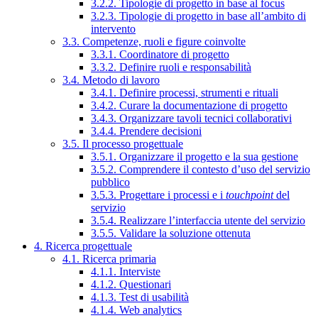
3.2.2. Tipologie di progetto in base al focus
3.2.3. Tipologie di progetto in base all’ambito di
intervento
3.3. Competenze, ruoli e figure coinvolte
3.3.1. Coordinatore di progetto
3.3.2. Definire ruoli e responsabilità
3.4. Metodo di lavoro
3.4.1. Definire processi, strumenti e rituali
3.4.2. Curare la documentazione di progetto
3.4.3. Organizzare tavoli tecnici collaborativi
3.4.4. Prendere decisioni
3.5. Il processo progettuale
3.5.1. Organizzare il progetto e la sua gestione
3.5.2. Comprendere il contesto d’uso del servizio
pubblico
3.5.3. Progettare i processi e i
touchpoint
del
servizio
3.5.4. Realizzare l’interfaccia utente del servizio
3.5.5. Validare la soluzione ottenuta
4. Ricerca progettuale
4.1. Ricerca primaria
4.1.1. Interviste
4.1.2. Questionari
4.1.3. Test di usabilità
4.1.4. Web analytics