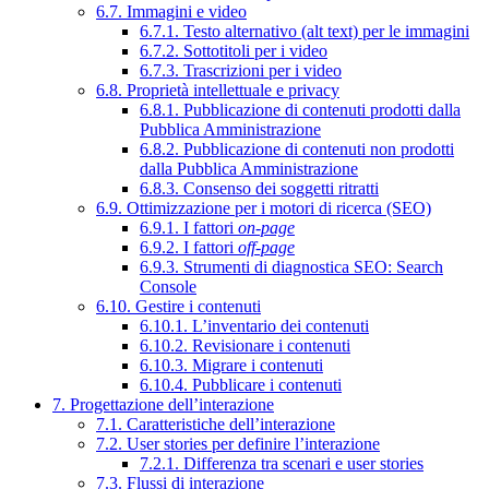
6.7. Immagini e video
6.7.1. Testo alternativo (alt text) per le immagini
6.7.2. Sottotitoli per i video
6.7.3. Trascrizioni per i video
6.8. Proprietà intellettuale e privacy
6.8.1. Pubblicazione di contenuti prodotti dalla
Pubblica Amministrazione
6.8.2. Pubblicazione di contenuti non prodotti
dalla Pubblica Amministrazione
6.8.3. Consenso dei soggetti ritratti
6.9. Ottimizzazione per i motori di ricerca (SEO)
6.9.1. I fattori
on-page
6.9.2. I fattori
off-page
6.9.3. Strumenti di diagnostica SEO: Search
Console
6.10. Gestire i contenuti
6.10.1. L’inventario dei contenuti
6.10.2. Revisionare i contenuti
6.10.3. Migrare i contenuti
6.10.4. Pubblicare i contenuti
7. Progettazione dell’interazione
7.1. Caratteristiche dell’interazione
7.2. User stories per definire l’interazione
7.2.1. Differenza tra scenari e user stories
7.3. Flussi di interazione