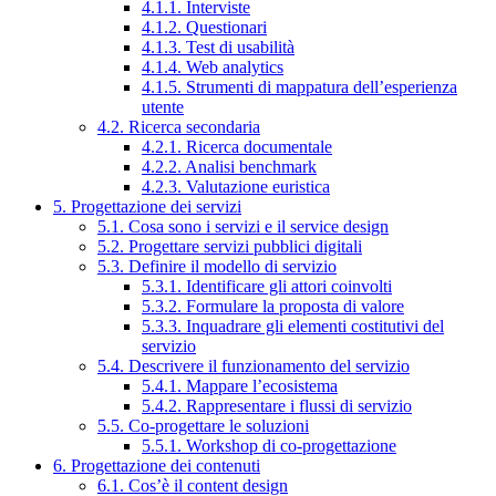
4.1.1. Interviste
4.1.2. Questionari
4.1.3. Test di usabilità
4.1.4. Web analytics
4.1.5. Strumenti di mappatura dell’esperienza
utente
4.2. Ricerca secondaria
4.2.1. Ricerca documentale
4.2.2. Analisi benchmark
4.2.3. Valutazione euristica
5. Progettazione dei servizi
5.1. Cosa sono i servizi e il service design
5.2. Progettare servizi pubblici digitali
5.3. Definire il modello di servizio
5.3.1. Identificare gli attori coinvolti
5.3.2. Formulare la proposta di valore
5.3.3. Inquadrare gli elementi costitutivi del
servizio
5.4. Descrivere il funzionamento del servizio
5.4.1. Mappare l’ecosistema
5.4.2. Rappresentare i flussi di servizio
5.5. Co-progettare le soluzioni
5.5.1. Workshop di co-progettazione
6. Progettazione dei contenuti
6.1. Cos’è il content design