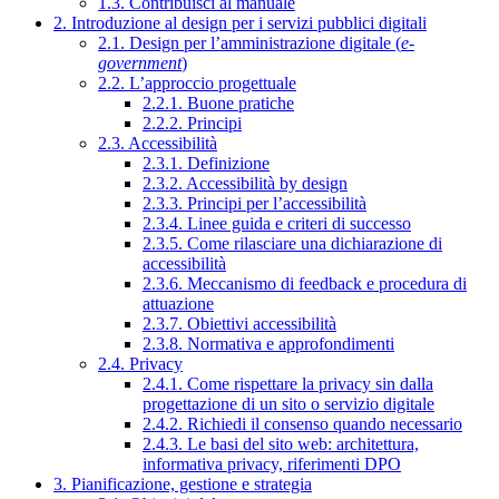
1.3. Contribuisci al manuale
2. Introduzione al design per i servizi pubblici digitali
2.1. Design per l’amministrazione digitale (
e-
government
)
2.2. L’approccio progettuale
2.2.1. Buone pratiche
2.2.2. Principi
2.3. Accessibilità
2.3.1. Definizione
2.3.2. Accessibilità by design
2.3.3. Principi per l’accessibilità
2.3.4. Linee guida e criteri di successo
2.3.5. Come rilasciare una dichiarazione di
accessibilità
2.3.6. Meccanismo di feedback e procedura di
attuazione
2.3.7. Obiettivi accessibilità
2.3.8. Normativa e approfondimenti
2.4. Privacy
2.4.1. Come rispettare la privacy sin dalla
progettazione di un sito o servizio digitale
2.4.2. Richiedi il consenso quando necessario
2.4.3. Le basi del sito web: architettura,
informativa privacy, riferimenti DPO
3. Pianificazione, gestione e strategia