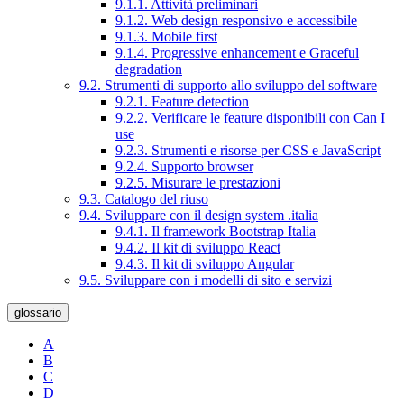
9.1.1. Attività preliminari
9.1.2. Web design responsivo e accessibile
9.1.3. Mobile first
9.1.4. Progressive enhancement e Graceful
degradation
9.2. Strumenti di supporto allo sviluppo del software
9.2.1. Feature detection
9.2.2. Verificare le feature disponibili con Can I
use
9.2.3. Strumenti e risorse per CSS e JavaScript
9.2.4. Supporto browser
9.2.5. Misurare le prestazioni
9.3. Catalogo del riuso
9.4. Sviluppare con il design system .italia
9.4.1. Il framework Bootstrap Italia
9.4.2. Il kit di sviluppo React
9.4.3. Il kit di sviluppo Angular
9.5. Sviluppare con i modelli di sito e servizi
glossario
A
B
C
D