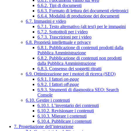
6.6.1. I documenti vanno sul web
6.6.2. Tipi di documenti
6.6.3. Formato di lettura dei documenti elettronici
6.6.4. Modalità di produzione dei documenti
6.7. Immagini e video
6.7.1. Testo alternativo (alt text) per le immagini
6.7.2. Sottotitoli per i video
6.7.3. Trascrizioni per i video
6.8. Proprietà intellettuale e privacy
6.8.1. Pubblicazione di contenuti prodotti dalla
Pubblica Amministrazione
6.8.2. Pubblicazione di contenuti non prodotti
dalla Pubblica Amministrazione
6.8.3. Consenso dei soggetti ritratti
6.9. Ottimizzazione per i motori di ricerca (SEO)
6.9.1. I fattori
on-page
6.9.2. I fattori
off-page
6.9.3. Strumenti di diagnostica SEO: Search
Console
6.10. Gestire i contenuti
6.10.1. L’inventario dei contenuti
6.10.2. Revisionare i contenuti
6.10.3. Migrare i contenuti
6.10.4. Pubblicare i contenuti
7. Progettazione dell’interazione