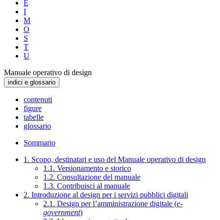
E
I
M
O
S
T
U
Manuale operativo di design
indici e glossario
contenuti
figure
tabelle
glossario
Sommario
1. Scopo, destinatari e uso del Manuale operativo di design
1.1. Versionamento e storico
1.2. Consultazione del manuale
1.3. Contribuisci al manuale
2. Introduzione al design per i servizi pubblici digitali
2.1. Design per l’amministrazione digitale (
e-
government
)