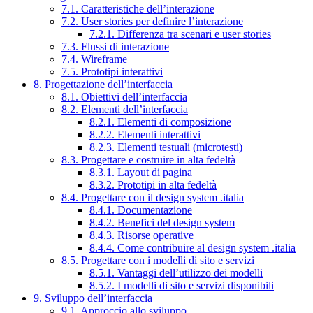
7.1. Caratteristiche dell’interazione
7.2. User stories per definire l’interazione
7.2.1. Differenza tra scenari e user stories
7.3. Flussi di interazione
7.4. Wireframe
7.5. Prototipi interattivi
8. Progettazione dell’interfaccia
8.1. Obiettivi dell’interfaccia
8.2. Elementi dell’interfaccia
8.2.1. Elementi di composizione
8.2.2. Elementi interattivi
8.2.3. Elementi testuali (microtesti)
8.3. Progettare e costruire in alta fedeltà
8.3.1. Layout di pagina
8.3.2. Prototipi in alta fedeltà
8.4. Progettare con il design system .italia
8.4.1. Documentazione
8.4.2. Benefici del design system
8.4.3. Risorse operative
8.4.4. Come contribuire al design system .italia
8.5. Progettare con i modelli di sito e servizi
8.5.1. Vantaggi dell’utilizzo dei modelli
8.5.2. I modelli di sito e servizi disponibili
9. Sviluppo dell’interfaccia
9.1. Approccio allo sviluppo