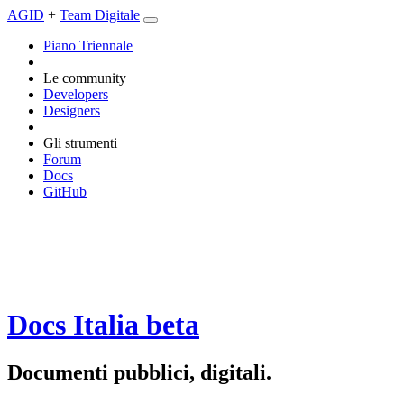
AGID
+
Team Digitale
Piano Triennale
Le community
Developers
Designers
Gli strumenti
Forum
Docs
GitHub
Docs Italia
beta
Documenti pubblici, digitali.