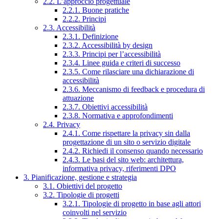
2.2. L’approccio progettuale
2.2.1. Buone pratiche
2.2.2. Principi
2.3. Accessibilità
2.3.1. Definizione
2.3.2. Accessibilità by design
2.3.3. Principi per l’accessibilità
2.3.4. Linee guida e criteri di successo
2.3.5. Come rilasciare una dichiarazione di
accessibilità
2.3.6. Meccanismo di feedback e procedura di
attuazione
2.3.7. Obiettivi accessibilità
2.3.8. Normativa e approfondimenti
2.4. Privacy
2.4.1. Come rispettare la privacy sin dalla
progettazione di un sito o servizio digitale
2.4.2. Richiedi il consenso quando necessario
2.4.3. Le basi del sito web: architettura,
informativa privacy, riferimenti DPO
3. Pianificazione, gestione e strategia
3.1. Obiettivi del progetto
3.2. Tipologie di progetti
3.2.1. Tipologie di progetto in base agli attori
coinvolti nel servizio