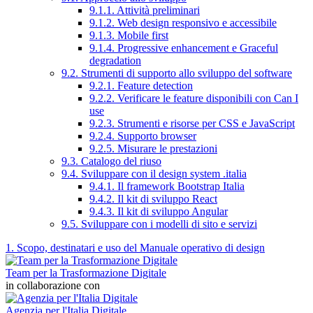
9.1.1. Attività preliminari
9.1.2. Web design responsivo e accessibile
9.1.3. Mobile first
9.1.4. Progressive enhancement e Graceful
degradation
9.2. Strumenti di supporto allo sviluppo del software
9.2.1. Feature detection
9.2.2. Verificare le feature disponibili con Can I
use
9.2.3. Strumenti e risorse per CSS e JavaScript
9.2.4. Supporto browser
9.2.5. Misurare le prestazioni
9.3. Catalogo del riuso
9.4. Sviluppare con il design system .italia
9.4.1. Il framework Bootstrap Italia
9.4.2. Il kit di sviluppo React
9.4.3. Il kit di sviluppo Angular
9.5. Sviluppare con i modelli di sito e servizi
1. Scopo, destinatari e uso del Manuale operativo di design
Team per la Trasformazione Digitale
in collaborazione con
Agenzia per l'Italia Digitale