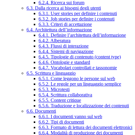
6.2.4. Ricerca sui forum
6.3. Dalla ricerca ai bisogni degli utenti
6.3.1. User stories per definire i contenuti
6.3.2. Job stories per definire i contenuti
6.3.3. Criteri di accettazione
6.4. Architettura dell’informazione
6.4.1. Definire l’architettura dell’informazione
6.4.2. Alberatura
6.4.3. Flussi di interazione
6.4.4. Sistemi di navigazione
6.4.5. Tipologie di contenuto (content type)
6.4.6. Ontologie e standard
6.4.7. Vocabolari controllati e tassonomie
6.5. Scrittura e linguaggio
6.5.1. Come leggono le persone sul web
6.5.2. Le regole per un linguaggio semplice
6.5.3. Microtesti
6.5.4. Scrittura collaborativa
6.5.5. Content critique
6.5.6. Traduzione e localizzazione dei contenuti
6.6. Documenti
6.6.1. I documenti vanno sul web
6.6.2. Tipi di documenti
6.6.3. Formato di lettura dei documenti elettronici
6.6.4. Modalità di produzione dei documenti