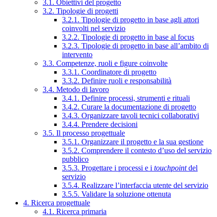
3.1. Obiettivi del progetto
3.2. Tipologie di progetti
3.2.1. Tipologie di progetto in base agli attori
coinvolti nel servizio
3.2.2. Tipologie di progetto in base al focus
3.2.3. Tipologie di progetto in base all’ambito di
intervento
3.3. Competenze, ruoli e figure coinvolte
3.3.1. Coordinatore di progetto
3.3.2. Definire ruoli e responsabilità
3.4. Metodo di lavoro
3.4.1. Definire processi, strumenti e rituali
3.4.2. Curare la documentazione di progetto
3.4.3. Organizzare tavoli tecnici collaborativi
3.4.4. Prendere decisioni
3.5. Il processo progettuale
3.5.1. Organizzare il progetto e la sua gestione
3.5.2. Comprendere il contesto d’uso del servizio
pubblico
3.5.3. Progettare i processi e i
touchpoint
del
servizio
3.5.4. Realizzare l’interfaccia utente del servizio
3.5.5. Validare la soluzione ottenuta
4. Ricerca progettuale
4.1. Ricerca primaria