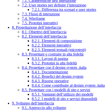
7.1. Caratteristiche dell’interazione
7.2. User stories per definire l’interazione
7.2.1. Differenza tra scenari e user stories
7.3. Flussi di interazione
7.4. Wireframe
7.5. Prototipi interattivi
8. Progettazione dell’interfaccia
8.1. Obiettivi dell’interfaccia
8.2. Elementi dell’interfaccia
8.2.1. Elementi di composizione
8.2.2. Elementi interattivi
8.2.3. Elementi testuali (microtesti)
8.3. Progettare e costruire in alta fedeltà
8.3.1. Layout di pagina
8.3.2. Prototipi in alta fedeltà
8.4. Progettare con il design system .italia
8.4.1. Documentazione
8.4.2. Benefici del design system
8.4.3. Risorse operative
8.4.4. Come contribuire al design system .italia
8.5. Progettare con i modelli di sito e servizi
8.5.1. Vantaggi dell’utilizzo dei modelli
8.5.2. I modelli di sito e servizi disponibili
9. Sviluppo dell’interfaccia
9.1. Approccio allo sviluppo