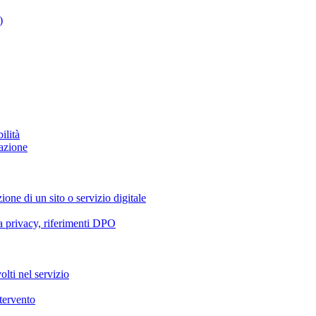
)
ilità
azione
ione di un sito o servizio digitale
va privacy, riferimenti DPO
olti nel servizio
ntervento