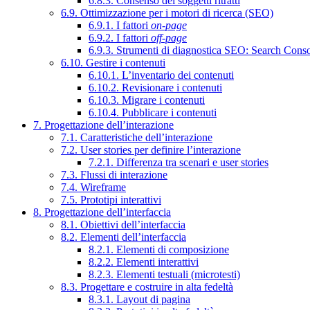
6.8.3. Consenso dei soggetti ritratti
6.9. Ottimizzazione per i motori di ricerca (SEO)
6.9.1. I fattori
on-page
6.9.2. I fattori
off-page
6.9.3. Strumenti di diagnostica SEO: Search Cons
6.10. Gestire i contenuti
6.10.1. L’inventario dei contenuti
6.10.2. Revisionare i contenuti
6.10.3. Migrare i contenuti
6.10.4. Pubblicare i contenuti
7. Progettazione dell’interazione
7.1. Caratteristiche dell’interazione
7.2. User stories per definire l’interazione
7.2.1. Differenza tra scenari e user stories
7.3. Flussi di interazione
7.4. Wireframe
7.5. Prototipi interattivi
8. Progettazione dell’interfaccia
8.1. Obiettivi dell’interfaccia
8.2. Elementi dell’interfaccia
8.2.1. Elementi di composizione
8.2.2. Elementi interattivi
8.2.3. Elementi testuali (microtesti)
8.3. Progettare e costruire in alta fedeltà
8.3.1. Layout di pagina