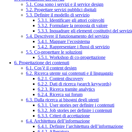
5.1. Cosa sono i servizi e il service design
5.2. Progettare servizi pubblici digitali
5.3. Definire il modello di servizio
5.3.1. Identificare gli attori coinvolti
5.3.2. Formulare la proposta di valore
5.3.3. Inquadrare gli elementi costitutivi del serviz
5.4. Descrivere il funzionamento del servizio
5.4.1. Mappare l’ecosistema
5.4.2. Rappresentare i flussi di servizio
5.5. Co-progettare le soluzioni
5.5.1. Workshop di co-progettazione
6. Progettazione dei contenuti
6.1. Cos’è il content design
6.2. Ricerca utente sui contenuti e il linguaggio
6.2.1. Content discovery
6.2.2. Dati di ricerca (search keywords)
6.2.3. Ricerca tramite analytics
6.2.4. Ricerca sui forum
6.3. Dalla ricerca ai bisogni degli utenti
6.3.1. User stories per definire i contenuti
6.3.2. Job stories per definire i contenuti
6.3.3. Criteri di accettazione
6.4. Architettura dell’informazione
6.4.1. Definire l’architettura dell’informazione
6.4.2. Alberatura