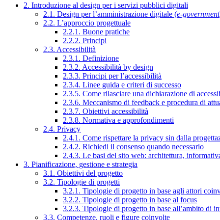
2. Introduzione al design per i servizi pubblici digitali
2.1. Design per l’amministrazione digitale (
e-government
2.2. L’approccio progettuale
2.2.1. Buone pratiche
2.2.2. Principi
2.3. Accessibilità
2.3.1. Definizione
2.3.2. Accessibilità by design
2.3.3. Principi per l’accessibilità
2.3.4. Linee guida e criteri di successo
2.3.5. Come rilasciare una dichiarazione di accessib
2.3.6. Meccanismo di feedback e procedura di attu
2.3.7. Obiettivi accessibilità
2.3.8. Normativa e approfondimenti
2.4. Privacy
2.4.1. Come rispettare la privacy sin dalla progettaz
2.4.2. Richiedi il consenso quando necessario
2.4.3. Le basi del sito web: architettura, informati
3. Pianificazione, gestione e strategia
3.1. Obiettivi del progetto
3.2. Tipologie di progetti
3.2.1. Tipologie di progetto in base agli attori coinv
3.2.2. Tipologie di progetto in base al focus
3.2.3. Tipologie di progetto in base all’ambito di i
3.3. Competenze, ruoli e figure coinvolte