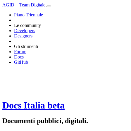
AGID
+
Team Digitale
Piano Triennale
Le community
Developers
Designers
Gli strumenti
Forum
Docs
GitHub
Docs Italia
beta
Documenti pubblici, digitali.