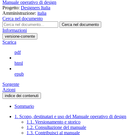
Manuale operativo di design
Progetto:
Designers Italia
Amministrazione:
italia
Cerca nel documento
Cerca nel documento
Informazioni
versione-corrente
Scarica
pdf
html
epub
Sorgente
Azioni
indice dei contenuti
Sommario
1. Scopo, destinatari e uso del Manuale operativo di design
1.1. Versionamento e storico
1.2. Consultazione del manuale
1.3. Contribuisci al manuale