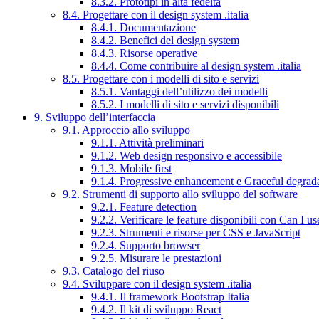
8.3.2. Prototipi in alta fedeltà
8.4. Progettare con il design system .italia
8.4.1. Documentazione
8.4.2. Benefici del design system
8.4.3. Risorse operative
8.4.4. Come contribuire al design system .italia
8.5. Progettare con i modelli di sito e servizi
8.5.1. Vantaggi dell’utilizzo dei modelli
8.5.2. I modelli di sito e servizi disponibili
9. Sviluppo dell’interfaccia
9.1. Approccio allo sviluppo
9.1.1. Attività preliminari
9.1.2. Web design responsivo e accessibile
9.1.3. Mobile first
9.1.4. Progressive enhancement e Graceful degrad
9.2. Strumenti di supporto allo sviluppo del software
9.2.1. Feature detection
9.2.2. Verificare le feature disponibili con Can I us
9.2.3. Strumenti e risorse per CSS e JavaScript
9.2.4. Supporto browser
9.2.5. Misurare le prestazioni
9.3. Catalogo del riuso
9.4. Sviluppare con il design system .italia
9.4.1. Il framework Bootstrap Italia
9.4.2. Il kit di sviluppo React