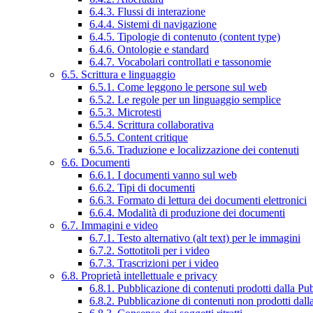
6.4.3. Flussi di interazione
6.4.4. Sistemi di navigazione
6.4.5. Tipologie di contenuto (content type)
6.4.6. Ontologie e standard
6.4.7. Vocabolari controllati e tassonomie
6.5. Scrittura e linguaggio
6.5.1. Come leggono le persone sul web
6.5.2. Le regole per un linguaggio semplice
6.5.3. Microtesti
6.5.4. Scrittura collaborativa
6.5.5. Content critique
6.5.6. Traduzione e localizzazione dei contenuti
6.6. Documenti
6.6.1. I documenti vanno sul web
6.6.2. Tipi di documenti
6.6.3. Formato di lettura dei documenti elettronici
6.6.4. Modalità di produzione dei documenti
6.7. Immagini e video
6.7.1. Testo alternativo (alt text) per le immagini
6.7.2. Sottotitoli per i video
6.7.3. Trascrizioni per i video
6.8. Proprietà intellettuale e privacy
6.8.1. Pubblicazione di contenuti prodotti dalla P
6.8.2. Pubblicazione di contenuti non prodotti dal