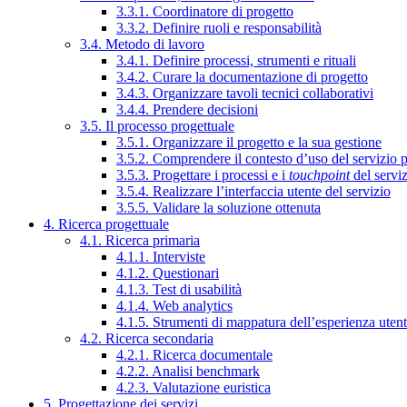
3.3.1. Coordinatore di progetto
3.3.2. Definire ruoli e responsabilità
3.4. Metodo di lavoro
3.4.1. Definire processi, strumenti e rituali
3.4.2. Curare la documentazione di progetto
3.4.3. Organizzare tavoli tecnici collaborativi
3.4.4. Prendere decisioni
3.5. Il processo progettuale
3.5.1. Organizzare il progetto e la sua gestione
3.5.2. Comprendere il contesto d’uso del servizio 
3.5.3. Progettare i processi e i
touchpoint
del servi
3.5.4. Realizzare l’interfaccia utente del servizio
3.5.5. Validare la soluzione ottenuta
4. Ricerca progettuale
4.1. Ricerca primaria
4.1.1. Interviste
4.1.2. Questionari
4.1.3. Test di usabilità
4.1.4. Web analytics
4.1.5. Strumenti di mappatura dell’esperienza uten
4.2. Ricerca secondaria
4.2.1. Ricerca documentale
4.2.2. Analisi benchmark
4.2.3. Valutazione euristica
5. Progettazione dei servizi